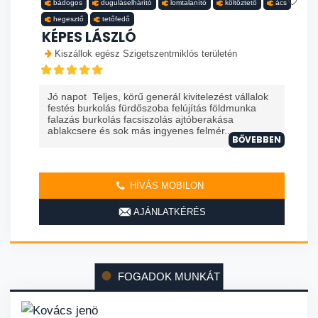
bádogos
duguláselhárító
lomtalanító
költöztető
ács
hegesztő
tetőfedő
KÉPES LÁSZLÓ
Kiszállok egész Szigetszentmiklós területén
Jó napot Teljes, körű generál kivitelezést vállalok
festés burkolás fürdőszoba felújítás földmunka
falazás burkolás facsiszolás ajtóberakása
ablakcsere és sok más ingyenes felmér...
BŐVEBBEN
HÍVÁS MOBILON
AJÁNLATKÉRÉS
FOGADOK MUNKÁT