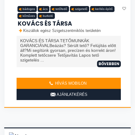
bádogos
ács
tetőfedő
szigetelő
kerítés építő
kőműves
burkoló
KOVÁCS ÉS TÁRSA
Kiszállok egész Szigetszentmiklós területén
KOVÁCS ÉS TÁRSA TETŐMUNKÁK
GARANCIÁVALBeázás? Sérült tető? Felújítás előtt
áll?Mi segítünk gyorsan, precízen és korrekt áron!
Komplett tetőcsere Tetőjavítás Lapos tető
szigetelés ...
BŐVEBBEN
HÍVÁS MOBILON
AJÁNLATKÉRÉS