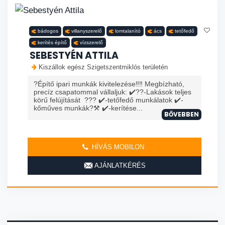
bádogos
villanyszerelő
lomtalanító
ács
tetőfedő
kerítés építő
vízszerelő
SEBESTYÉN ATTILA
Kiszállok egész Szigetszentmiklós területén
?Építő ipari munkák kivitelezése‼️‼️ Megbízható,
precíz csapatommal vállaljuk: ✔️?️?️-Lakások teljes
körű felújítását ??? ✔️-tetőfedő munkálatok ✔️-
kőműves munkák?⚒️ ✔️-kerítése...
BŐVEBBEN
HÍVÁS MOBILON
AJÁNLATKÉRÉS