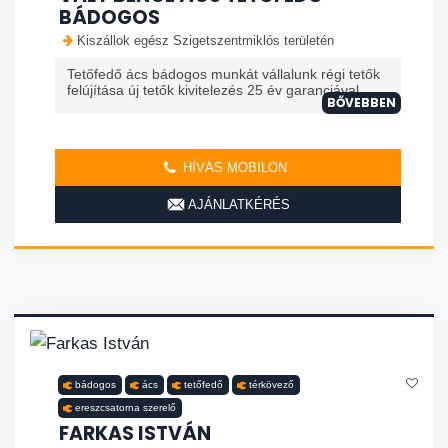
BÁDOGOS
Kiszállok egész Szigetszentmiklós területén
Tetőfedő ács bádogos munkát vállalunk régi tetők
felújítása új tetők kivitelezés 25 év garanciával
BŐVEBBEN
HÍVÁS MOBILON
AJÁNLATKÉRÉS
bádogos
ács
tetőfedő
térkövező
ereszcsatorna szerelő
FARKAS ISTVÁN