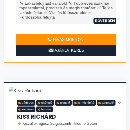
🔧 Lakásfelújítást vállalok! 🔨 Több éves szakmai
tapasztalattal, precízen és megbízhatóan: ✅ Teljes
lakásfelújítás ✅ Víz- és fűtésszerelés ✅
Fürdőszoba felújítá
BŐVEBBEN
HÍVÁS MOBILON
AJÁNLATKÉRÉS
bádogos
tetőfedő
glettelő
kerítés építő
szigetelő
kőműves
burkoló
KISS RICHÁRD
Kiszállok egész Szigetszentmiklós területén