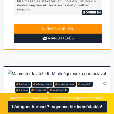
bizalmasan és szakszerűen , objektív , szubjektív
módon végzem el. Referenciáimat privátban
nyújtom.
BŐVEBBEN
HÍVÁS MOBILON
AJÁNLATKÉRÉS
bádogos
villanyszerelő
épületgépész
szigetelő
glettelő
vízszerelő
kerítés építő
MAMESTER KIVITEL KFT, MINŐSÉGI
Jellemzően óránkon belül érkeznek az ingyenes ajánlatok.
MUNKA GARANCIÁVAL
bádogost keresel? Ingyenes hirdetésfeladás!
Kiszállok egész Szigetszentmiklós területén