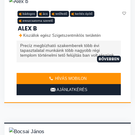
bádogos
ács
tetőfedő
kerítés építő
ereszcsatorna szerelő
ALEX B
Kiszállok egész Szigetszentmiklós területén
Precíz megbízható szakemberek több évi
tapasztalatal munkáink több nagyobb régi
templom történelmi tető felújítás ban volt részünk
BŐVEBBEN
HÍVÁS MOBILON
AJÁNLATKÉRÉS