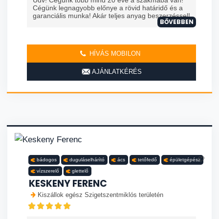
Üdv! Cégünk több mind 20 éve a szakmába van!
Cégünk legnagyobb előnye a rövid határidő és a
garanciális munka! Akár teljes anyag beszerzéssel!
BŐVEBBEN
HÍVÁS MOBILON
AJÁNLATKÉRÉS
bádogos
duguláselhárító
ács
tetőfedő
épületgépész
vízszerelő
glettelő
KESKENY FERENC
Kiszállok egész Szigetszentmiklós területén