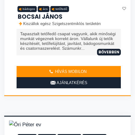
bádogos
ács
tetőfedő
BOCSAI JÁNOS
Kiszállok egész Szigetszentmiklós területén
Tapasztalt tetőfedő csapat vagyunk, akik minőségi
munkát végeznek korrekt áron. Vállalunk új tetők
készítését, tetőfelújítást, javítást, bádogosmunkát
és csatornaszerelést. Számunkr...
BŐVEBBEN
HÍVÁS MOBILON
AJÁNLATKÉRÉS