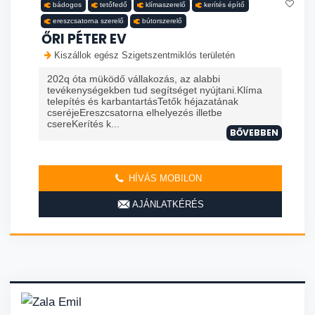
bádogos
tetőfedő
klímaszerelő
kerítés építő
ereszcsatorna szerelő
bútorszerelő
ŐRI PÉTER EV
Kiszállok egész Szigetszentmiklós területén
202q óta müködő vállakozás, az alabbi
tevékenységekben tud segítséget nyújtani.Klíma
telepítés és karbantartásTetők héjazatának
cseréjeEreszcsatorna elhelyezés illetbe
csereKerítés k...
BŐVEBBEN
HÍVÁS MOBILON
AJÁNLATKÉRÉS