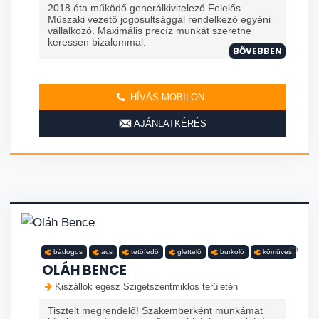
2018 óta működő generálkivitelező Felelős
Műszaki vezető jogosultsággal rendelkező egyéni
vállalkozó. Maximális precíz munkát szeretne
keressen bizalommal.
BŐVEBBEN
HÍVÁS MOBILON
AJÁNLATKÉRÉS
bádogos
ács
tetőfedő
glettelő
burkoló
kőműves
OLÁH BENCE
Kiszállok egész Szigetszentmiklós területén
Tisztelt megrendelő! Szakemberként munkámat