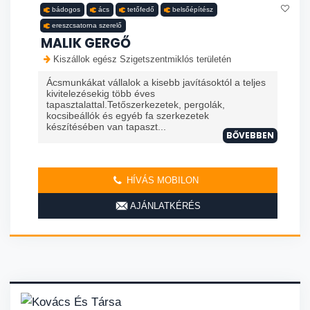
bádogos
ács
tetőfedő
belsőépítész
ereszcsatorna szerelő
MALIK GERGŐ
Kiszállok egész Szigetszentmiklós területén
Ácsmunkákat vállalok a kisebb javításoktól a teljes
kivitelezésekig több éves
tapasztalattal.Tetőszerkezetek, pergolák,
kocsibeállók és egyéb fa szerkezetek
készítésében van tapaszt...
BŐVEBBEN
HÍVÁS MOBILON
AJÁNLATKÉRÉS