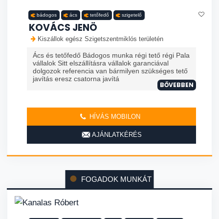
bádogos
ács
tetőfedő
szigetelő
KOVÁCS JENÖ
Kiszállok egész Szigetszentmiklós területén
Ács és tetőfedő Bádogos munka régi tető régi Pala
vállalok Sitt elszállításra vállalok garanciával
dolgozok referencia van bármilyen szükséges tető
javítás eresz csatorna javítá
BŐVEBBEN
HÍVÁS MOBILON
AJÁNLATKÉRÉS
FOGADOK MUNKÁT