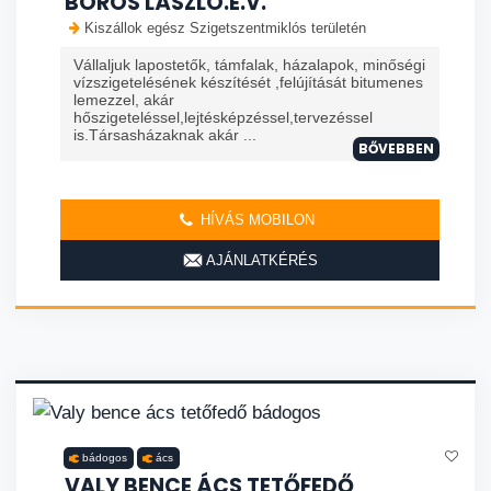
BOROS LÁSZLÓ.E.V.
Kiszállok egész Szigetszentmiklós területén
Vállaljuk lapostetők, támfalak, házalapok, minőségi
vízszigetelésének készítését ,felújítását bitumenes
lemezzel, akár
hőszigeteléssel,lejtésképzéssel,tervezéssel
is.Társasházaknak akár ...
BŐVEBBEN
HÍVÁS MOBILON
AJÁNLATKÉRÉS
bádogos
ács
VALY BENCE ÁCS TETŐFEDŐ