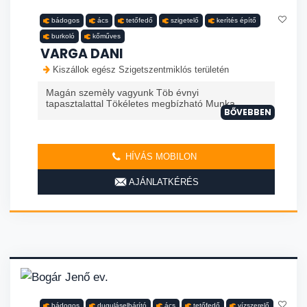
bádogos
ács
tetőfedő
szigetelő
kerítés építő
burkoló
kőműves
VARGA DANI
Kiszállok egész Szigetszentmiklós területén
Magán szemèly vagyunk Töb évnyi
tapasztalattal Tökéletes megbízható Munka
BŐVEBBEN
HÍVÁS MOBILON
AJÁNLATKÉRÉS
bádogos
duguláselhárító
ács
tetőfedő
vízszerelő