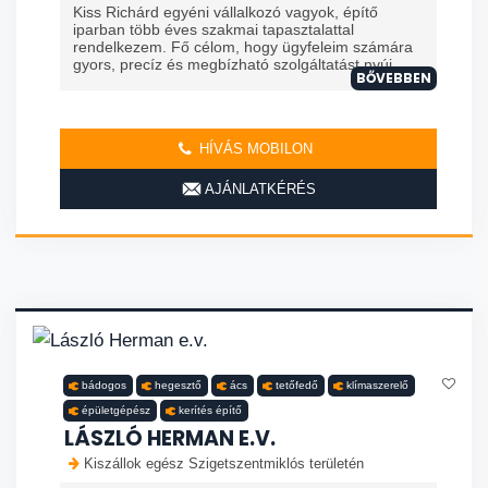
Kiss Richárd egyéni vállalkozó vagyok, építő
iparban több éves szakmai tapasztalattal
rendelkezem. Fő célom, hogy ügyfeleim számára
gyors, precíz és megbízható szolgáltatást nyúj...
BŐVEBBEN
HÍVÁS MOBILON
AJÁNLATKÉRÉS
bádogos
hegesztő
ács
tetőfedő
klímaszerelő
épületgépész
kerítés építő
LÁSZLÓ HERMAN E.V.
Kiszállok egész Szigetszentmiklós területén