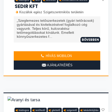
SEDIR KFT
Kiszállok egész Szigetszentmiklós területén
„Szeglemezes tetőszerkezetek (gyári tetőrácsok)
gyártásával és kivitelezésével foglalkozó cég
vagyunk. Teljes körű, kulcsrakész
tetőmegoldásokat kínálunk. Emellett
könnyűszerkezetes f...
BŐVEBBEN
HÍVÁS MOBILON
AJÁNLATKÉRÉS
bádogos
tetőfedő
glettelő
szigetelő
lakásfelújítás