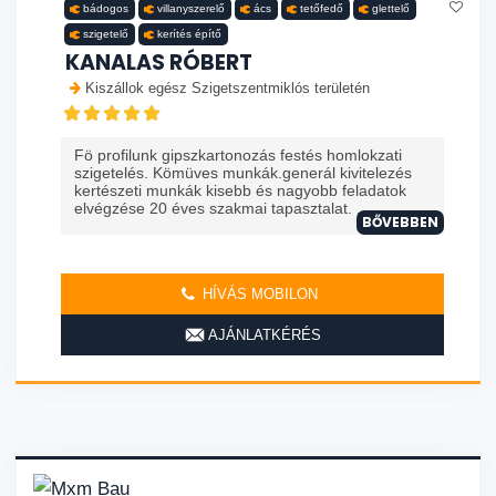
bádogos
villanyszerelő
ács
tetőfedő
glettelő
szigetelő
kerítés építő
KANALAS RÓBERT
Kiszállok egész Szigetszentmiklós területén
Fö profilunk gipszkartonozás festés homlokzati
szigetelés. Kömüves munkák.generál kivitelezés
kertészeti munkák kisebb és nagyobb feladatok
elvégzése 20 éves szakmai tapasztalat. ...
BŐVEBBEN
HÍVÁS MOBILON
AJÁNLATKÉRÉS