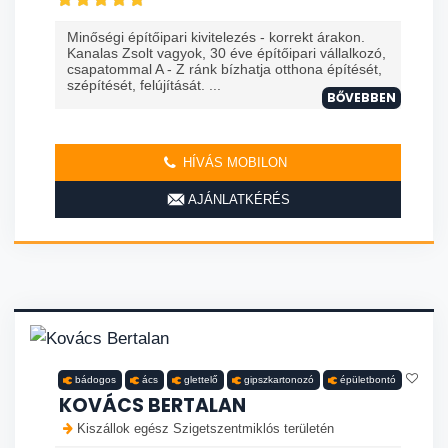
Minőségi építőipari kivitelezés - korrekt árakon.
Kanalas Zsolt vagyok, 30 éve építőipari vállalkozó,
csapatommal A - Z ránk bízhatja otthona építését,
szépítését, felújítását. ...
BŐVEBBEN
HÍVÁS MOBILON
AJÁNLATKÉRÉS
bádogos
ács
glettelő
gipszkartonozó
épületbontó
KOVÁCS BERTALAN
Kiszállok egész Szigetszentmiklós területén