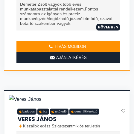
Demeter Zsolt vagyok több èves
munkatapasztalattal rendelkezem.Fontos
számomra az igènyes ès precíz
munkavègzèsMegbízható,józanèletmódú, szavát
betartó szakember vagyok.
BŐVEBBEN
HÍVÁS MOBILON
AJÁNLATKÉRÉS
bádogos
ács
tetőfedő
generálkivitelező
VERES JÁNOS
Kiszállok egész Szigetszentmiklós területén