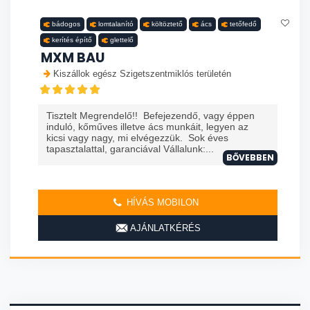
bádogos
lomtalanító
költöztető
ács
tetőfedő
kerítés építő
glettelő
MXM BAU
Kiszállok egész Szigetszentmiklós területén
Tisztelt Megrendelő!! Befejezendő, vagy éppen
induló, kőműves illetve ács munkáit, legyen az
kicsi vagy nagy, mi elvégezzük. Sok éves
tapasztalattal, garanciával Vállalunk:...
BŐVEBBEN
HÍVÁS MOBILON
AJÁNLATKÉRÉS