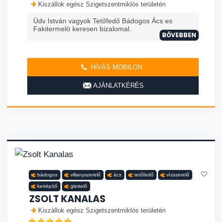
Kiszállok egész Szigetszentmiklós területén
Üdv István vagyok Tetőfedő Bádogos Ács es
Fakitermelö keresen bizalomal.
BŐVEBBEN
HÍVÁS MOBILON
AJÁNLATKÉRÉS
bádogos
villanyszerelő
ács
tetőfedő
vízszerelő
kertépítő
glettelő
ZSOLT KANALAS
Kiszállok egész Szigetszentmiklós területén