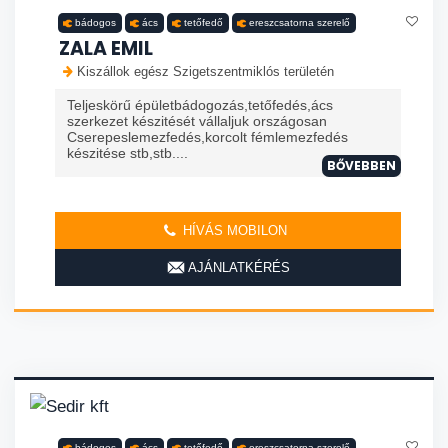
bádogos
ács
tetőfedő
ereszcsatorna szerelő
ZALA EMIL
Kiszállok egész Szigetszentmiklós területén
Teljeskörű épületbádogozás,tetőfedés,ács
szerkezet készitését vállaljuk országosan
Cserepeslemezfedés,korcolt fémlemezfedés
készitése stb,stb....
BŐVEBBEN
HÍVÁS MOBILON
AJÁNLATKÉRÉS
bádogos
ács
tetőfedő
ereszcsatorna szerelő