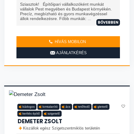
Sziasztok! Építőipari vállalkozóként munkát
vállalok Pest megyében és Budapest környékén.
Precíz, megbízható és gyors munkavégzéssel
állok rendelkezésre. Főbb munkák: ...
BŐVEBBEN
HÍVÁS MOBILON
AJÁNLATKÉRÉS
bádogos
lomtalanító
ács
tetőfedő
glettelő
kerítés építő
szigetelő
DEMETER ZSOLT
Kiszállok egész Szigetszentmiklós területén