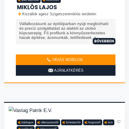
MIKLÓS LAJOS
Kiszállok egész Szigetszentmiklós területén
Vállalkozásunk az építőiparban nyújt megbízható
és precíz szolgáltatást az alaktól az utolsó
kúpcserepig. Fő profilunk a könnyűszerkezetes
házak építése, ácsmunkák, tetőfedések, v...
BŐVEBBEN
HÍVÁS MOBILON
AJÁNLATKÉRÉS
bádogos
villanyszerelő
lomtalanító
hegesztő
ács
tetőfedő
klímaszerelő