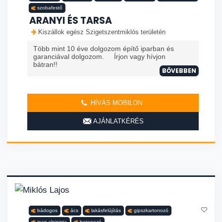
szobafestő
ARANYI ÉS TARSA
Kiszállok egész Szigetszentmiklós területén
Több mint 10 éve dolgozom építő iparban és
garanciával dolgozom. Írjon vagy hívjon
bátran!!
BŐVEBBEN
HÍVÁS MOBILON
AJÁNLATKÉRÉS
bádogos
ács
lakásfelújítás
gipszkartonozó
ipari alpinista
betonozó