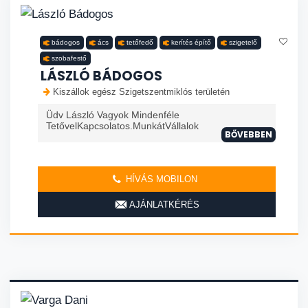
bádogos
ács
tetőfedő
kerítés építő
szigetelő
szobafestő
LÁSZLÓ BÁDOGOS
Kiszállok egész Szigetszentmiklós területén
Üdv László Vagyok Mindenféle
TetővelKapcsolatos.MunkátVállalok
BŐVEBBEN
HÍVÁS MOBILON
AJÁNLATKÉRÉS