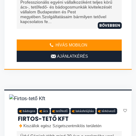
Professzionális egyéni vállalkozóként teljes körű
ács-, tetőfedő- és bádogosmunkák kivitelezését
vállalom Budapesten és Pest
megyében.Szolgáltatásaim bármilyen tetővel
kapcsolatos fe...
BŐVEBBEN
HÍVÁS MOBILON
AJÁNLATKÉRÉS
bádogos
ács
tetőfedő
lakásfelújítás
térkövező
FIRTOS-TETŐ KFT
Kiszállok egész Szigetszentmiklós területén