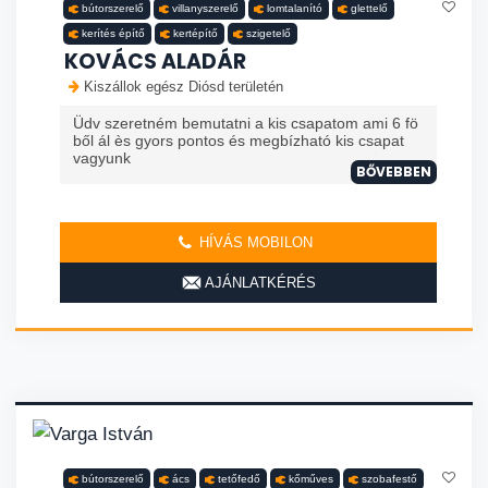
bútorszerelő
villanyszerelő
lomtalanító
glettelő
kerítés építő
kertépítő
szigetelő
KOVÁCS ALADÁR
Kiszállok egész Diósd területén
Üdv szeretném bemutatni a kis csapatom ami 6 fö
ből ál ès gyors pontos és megbízható kis csapat
vagyunk
BŐVEBBEN
HÍVÁS MOBILON
AJÁNLATKÉRÉS
bútorszerelő
ács
tetőfedő
kőműves
szobafestő