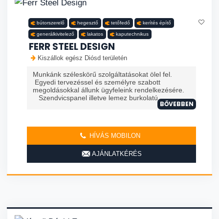
bútorszerelő
hegesztő
tetőfedő
kerítés építő
generálkivitelező
lakatos
kaputechnikus
FERR STEEL DESIGN
Kiszállok egész Diósd területén
Munkánk széleskörű szolgáltatásokat ölel fel.
Egyedi tervezéssel és személyre szabott
megoldásokkal állunk ügyfeleink rendelkezésére.
Szendvicspanel illetve lemez burkolatú
BŐVEBBEN
HÍVÁS MOBILON
AJÁNLATKÉRÉS