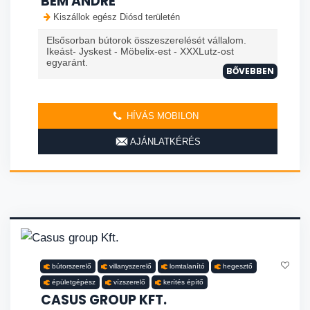
BEM ANDRÉ
Kiszállok egész Diósd területén
Elsősorban bútorok összeszerelését vállalom.
Ikeást- Jyskest - Möbelix-est - XXXLutz-ost
egyaránt.
BŐVEBBEN
HÍVÁS MOBILON
AJÁNLATKÉRÉS
bútorszerelő
villanyszerelő
lomtalanító
hegesztő
épületgépész
vízszerelő
kerítés építő
CASUS GROUP KFT.