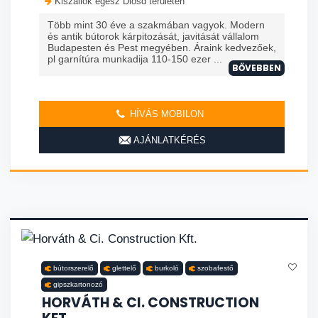
Kiszállok egész Diósd területén
Több mint 30 éve a szakmában vagyok. Modern
és antik bútorok kárpitozását, javitását vállalom
Budapesten és Pest megyében. Áraink kedvezőek,
pl garnítúra munkadija 110-150 ezer ...
BŐVEBBEN
HÍVÁS MOBILON
AJÁNLATKÉRÉS
bútorszerelő
glettelő
burkoló
szobafestő
gipszkartonozó
HORVÁTH & CI. CONSTRUCTION