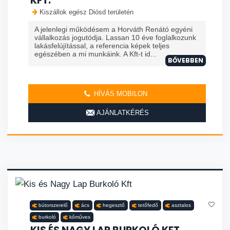
KFT.
Kiszállok egész Diósd területén
A jelenlegi működésem a Horváth Renátó egyéni
vállalkozás jogutódja. Lassan 10 éve foglalkozunk
lakásfelújítással, a referencia képek teljes
egészében a mi munkáink. A Kft-t id...
BŐVEBBEN
HÍVÁS MOBILON
AJÁNLATKÉRÉS
bútorszerelő
ács
hegesztő
tetőfedő
asztalos
burkoló
kőműves