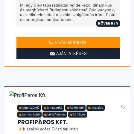
Mi egy 6 év tapasztalattal rendelkező, dinamikus
és megbízható Budapesti költöztető Cég vagyunk,
akik elkötelezettek a kiváló szolgáltatás iránt. Fiatal
és energikus munkatársain...
BŐVEBBEN
HÍVÁS MOBILON
AJÁNLATKÉRÉS
bútorszerelő
lomtalanító
költöztető
asztalos
kerítés építő
lakásfelújítás
kőműves
PROFIPÁROS KFT.
Kiszállok egész Diósd területén