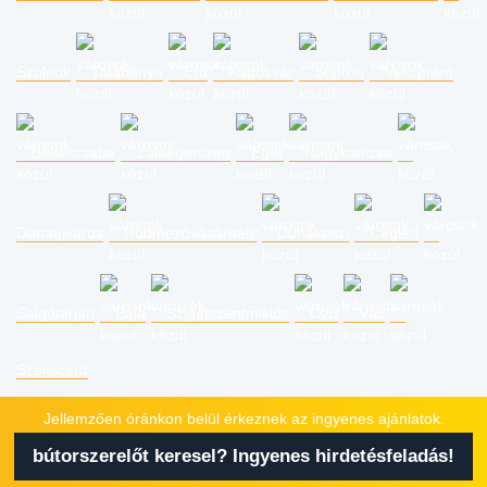
Szolnok
Tatabánya
Érd
Kaposvár
Sopron
Veszprém
Békéscsaba
Zalaegerszeg
Eger
Nagykanizsa
Dunaújváros
Hódmezővásárhely
Dunakeszi
Cegléd
Salgótarján
Baja
Szigetszentmiklós
Ózd
Vác
Szekszárd
Jellemzően óránkon belül érkeznek az ingyenes ajánlatok.
Legnépszerűbb szolgáltatások
bútorszerelőt keresel? Ingyenes hirdetésfeladás!