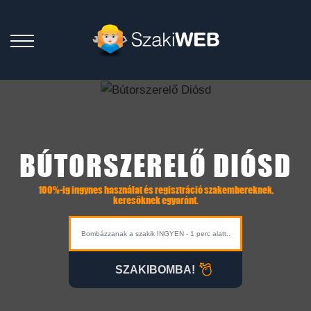
BÚTORSZERELŐ DIÓSD
100%-ig ingynes használat és regisztráció szakembereknek,
keresőknek egyaránt.
SZAKIBOMBA!