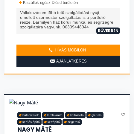
Kiszállok egész Diósd területén
Vállakozásom több tetű szolgáltatást nyújt,
emellett ezermester szolgáltatás is a portfolió
része. Bármilyen ház körüli munka, és segítségre
szolgálatára vagyunk. 06309448944
BŐVEBBEN
HÍVÁS MOBILON
AJÁNLATKÉRÉS
bútorszerelő
lomtalanító
költöztető
glettelő
kerítés építő
kertépítő
szigetelő
NAGY MÁTÉ