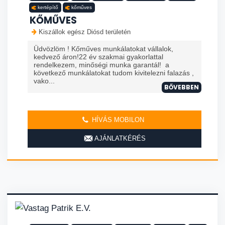
kertépítő
kőműves
KŐMŰVES
Kiszállok egész Diósd területén
Üdvözlöm ! Kőműves munkálatokat vállalok,
kedvező áron!22 év szakmai gyakorlattal
rendelkezem, minőségi munka garantál! a
következő munkálatokat tudom kivitelezni falazás ,
vako...
BŐVEBBEN
HÍVÁS MOBILON
AJÁNLATKÉRÉS