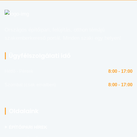
Országos építőipari, felújítás, otthon témájú
szakemberkereső portál. Minden szaki egy helyen!
Ügyfélszolgálati idő
Hétfő - Péntek
8:00 - 17:00
Szombat (csak emailben)
8:00 - 17:00
Oldalaink
ÉPÍTŐIPARI HÍREK