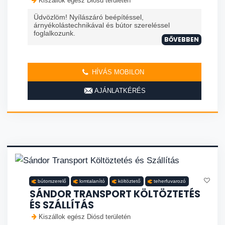
Kiszállok egész Diósd területén
Üdvözlöm! Nyílászáró beépítéssel,
árnyékolástechnikával és bútor szereléssel
foglalkozunk.
BŐVEBBEN
HÍVÁS MOBILON
AJÁNLATKÉRÉS
bútorszerelő
lomtalanító
költöztető
teherfuvarozó
SÁNDOR TRANSPORT KÖLTÖZTETÉS
ÉS SZÁLLÍTÁS
Kiszállok egész Diósd területén