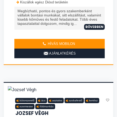
Kiszállok egész Diósd területén
Megbízható, pontos és gyors szakemberként
vállalok bontási munkákat, sitt elszállítást, valamint
kisebb kőműves és festő feladatokat. Több éves
tapasztalattal dolgozom, mindig ig...
BŐVEBBEN
HÍVÁS MOBILON
AJÁNLATKÉRÉS
bútorszerelő
ács
asztalos
szobafestő
kertész
ezermester
földmunkás
JOZSEF VÈGH