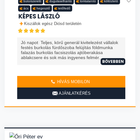
bútorszerelő
duguláselhárító
lomtalanító
költöztető
ács
hegesztő
tetőfedő
KÉPES LÁSZLÓ
Kiszállok egész Diósd területén
Jó napot Teljes, körű generál kivitelezést vállalok
festés burkolás fürdőszoba felújítás földmunka
falazás burkolás facsiszolás ajtóberakása
ablakcsere és sok más ingyenes felmér...
BŐVEBBEN
HÍVÁS MOBILON
AJÁNLATKÉRÉS