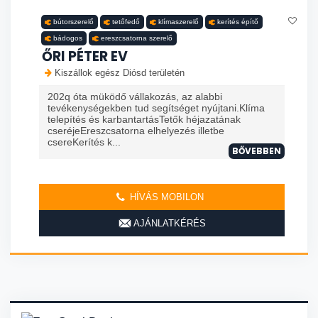
bútorszerelő
tetőfedő
klímaszerelő
kerítés építő
bádogos
ereszcsatorna szerelő
ŐRI PÉTER EV
Kiszállok egész Diósd területén
202q óta müködő vállakozás, az alabbi
tevékenységekben tud segítséget nyújtani.Klíma
telepítés és karbantartásTetők héjazatának
cseréjeEreszcsatorna elhelyezés illetbe
csereKerítés k...
BŐVEBBEN
HÍVÁS MOBILON
AJÁNLATKÉRÉS