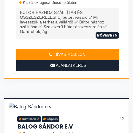
Kiszállok egész Diósd területén
BÚTOR HÁZHOZ SZÁLLÍTÁS ÉS
ÖSSZESZERELÉS! Új bútort vásárolt? Mi
levesszük a terhet a válláról! ✅ Bútor házhoz
szállítása ✅ Szakszerű bútor összeszerelés ✅
Gardróbok, ág...
BŐVEBBEN
HÍVÁS MOBILON
AJÁNLATKÉRÉS
bútorszerelő
kárpitos
BALOG SÁNDOR E.V