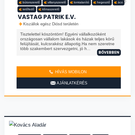
bútorszerelő
villanyszerelő
lomtalanító
hegesztő
ács
tetőfedő
klímaszerelő
VASTAG PATRIK E.V.
Kiszállok egész Diósd területén
Tisztelettel köszöntöm! Egyéni vállalkozóként
országosan vállalom lakások és házak teljes körű
felújítását, kulcsrakész állapotig.Ha nem szeretne
több szakembert szervezgetni, jó h...
BŐVEBBEN
HÍVÁS MOBILON
AJÁNLATKÉRÉS