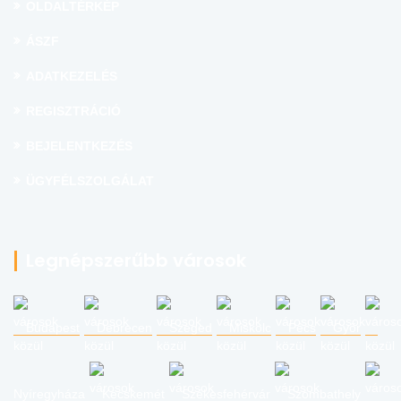
OLDALTÉRKÉP
ÁSZF
ADATKEZELÉS
REGISZTRÁCIÓ
BEJELENTKEZÉS
ÜGYFÉLSZOLGÁLAT
Legnépszerűbb városok
Budapest
Debrecen
Szeged
Miskolc
Pécs
Győr
Nyíregyháza
Kecskemét
Székesfehérvár
Szombathely