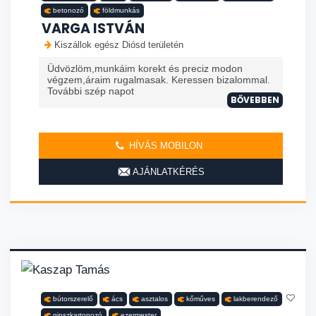
betonozó
földmunkás
VARGA ISTVÁN
Kiszállok egész Diósd területén
Üdvözlöm,munkáim korekt és preciz modon
végzem,áraim rugalmasak. Keressen bizalommal.
További szép napot
BŐVEBBEN
HÍVÁS MOBILON
AJÁNLATKÉRÉS
bútorszerelő
ács
asztalos
kőműves
lakberendező
gipszkartonozó
ezermester