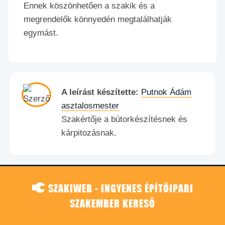
Ennek köszönhetően a szakik és a
megrendelők könnyedén megtalálhatják
egymást.
A leírást készítette:
Putnok Ádám
asztalosmester
Szakértője a bútorkészítésnek és
kárpitozásnak.
SZAKIWEB - INGYENES ÉPÍTŐIPARI
SZAKEMBER KERESŐ