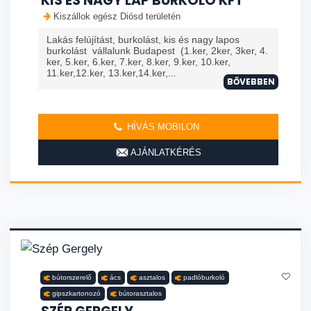
KIS ÉS NAGY LAP BURKOLÓ KFT
Kiszállok egész Diósd területén
Lakás felújítást, burkolást, kis és nagy lapos
burkolást vállalunk Budapest (1.ker, 2ker, 3ker, 4.
ker, 5.ker, 6.ker, 7.ker, 8.ker, 9.ker, 10.ker,
11.ker,12.ker, 13.ker,14.ker,...
BŐVEBBEN
HÍVÁS MOBILON
AJÁNLATKÉRÉS
bútorszerelő
ács
asztalos
padlóburkoló
gipszkartonozó
bútorasztalos