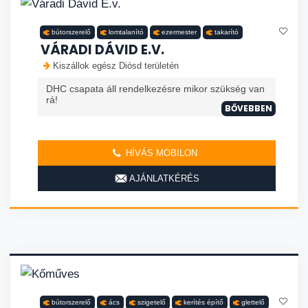
bútorszerelő
lomtalanító
ezermester
takarító
VÁRADI DÁVID E.V.
Kiszállok egész Diósd területén
DHC csapata áll rendelkezésre mikor szükség van
rá!
BŐVEBBEN
HÍVÁS MOBILON
AJÁNLATKÉRÉS
bútorszerelő
ács
szigetelő
kerítés építő
glettelő