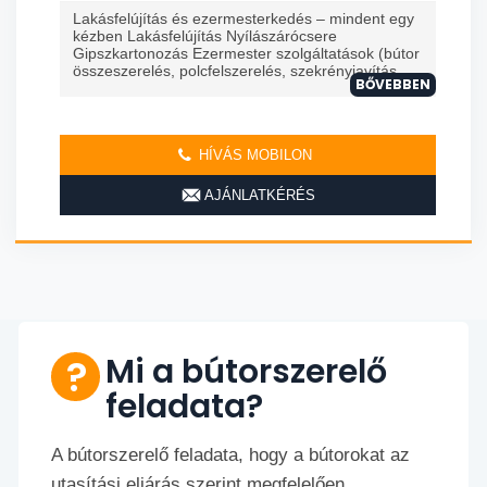
Lakásfelújítás és ezermesterkedés – mindent egy
kézben Lakásfelújítás Nyílászárócsere
Gipszkartonozás Ezermester szolgáltatások (bútor
összeszerelés, polcfelszerelés, szekrényjavítás, ...
BŐVEBBEN
HÍVÁS MOBILON
AJÁNLATKÉRÉS
Mi a bútorszerelő
feladata?
A bútorszerelő feladata, hogy a bútorokat az
utasítási eljárás szerint megfelelően,