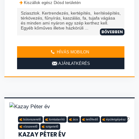
Kiszállok egész Diósd területén
Sziasztok. Kertrendezés, kertépítés, kerítésépítés,
térkövezés, fűnyírás, kaszálás, fa, tujafa vágása
és minden ami nyáron egy szép kerthez kell.
Egyéb kőműves illetve házkörüli ...
BŐVEBBEN
HÍVÁS MOBILON
AJÁNLATKÉRÉS
bútorszerelő
lomtalanító
ács
tetőfedő
épületgépész
vízszerelő
szigetelő
KAZAY PÉTER ÉV