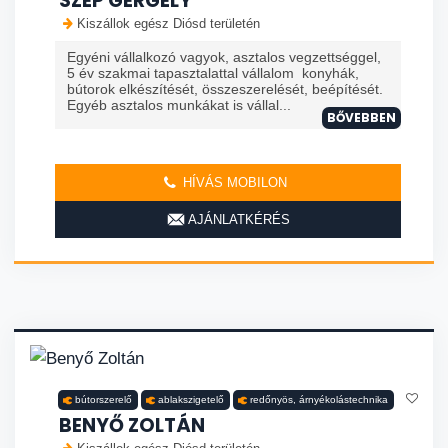
SZÉP GERGELY
Kiszállok egész Diósd területén
Egyéni vállalkozó vagyok, asztalos vegzettséggel,
5 év szakmai tapasztalattal vállalom konyhák,
bútorok elkészítését, összeszerelését, beépítését.
Egyéb asztalos munkákat is vállal...
BŐVEBBEN
HÍVÁS MOBILON
AJÁNLATKÉRÉS
bútorszerelő
ablakszigetelő
redőnyös, árnyékolástechnika
BENYŐ ZOLTÁN