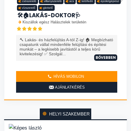
csőszerelő
villanyszerelő
ács
tetőfedő
épületgépész
vízszerelő
glettelő
🛠️🏠LAKÁS-DOKTOR🩺
Kiszállok egész Halásztelek területén
🔨 Lakás- és házfelújítás A-tól Z-ig! 🏠 Megbízható
csapatunk vállal mindenféle felújítási és építési
munkát – a legkisebb javítástól a teljes körű
kivitelezésig! ✅ Szolgál...
BŐVEBBEN
HÍVÁS MOBILON
AJÁNLATKÉRÉS
HELYI SZAKEMBER