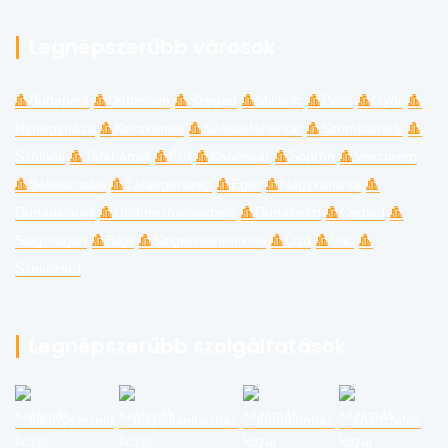
Legnépszerűbb városok
Budapest
Debrecen
Szeged
Miskolc
Pécs
Győr
Nyíregyháza
Kecskemét
Székesfehérvár
Szombathely
Szolnok
Tatabánya
Érd
Kaposvár
Sopron
Veszprém
Békéscsaba
Zalaegerszeg
Eger
Nagykanizsa
Dunaújváros
Hódmezővásárhely
Dunakeszi
Cegléd
Salgótarján
Baja
Szigetszentmiklós
Ózd
Vác
Szekszárd
Legnépszerűbb szolgáltatások
villanyszerelő
duguláselhárítás
lomtalanítás
költöztetés