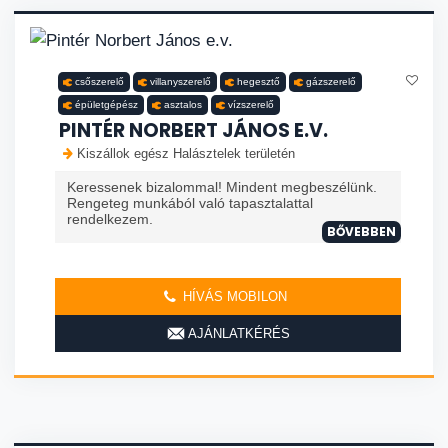
csőszerelő
villanyszerelő
hegesztő
gázszerelő
épületgépész
asztalos
vízszerelő
PINTÉR NORBERT JÁNOS E.V.
Kiszállok egész Halásztelek területén
Keressenek bizalommal! Mindent megbeszélünk.
Rengeteg munkából való tapasztalattal
rendelkezem.
BŐVEBBEN
HÍVÁS MOBILON
AJÁNLATKÉRÉS