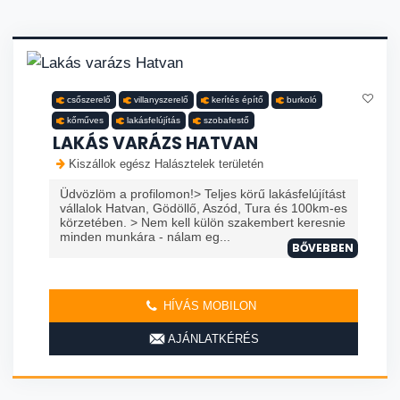
csőszerelő
villanyszerelő
kerítés építő
burkoló
kőműves
lakásfelújítás
szobafestő
LAKÁS VARÁZS HATVAN
Kiszállok egész Halásztelek területén
Üdvözlöm a profilomon!> Teljes körű lakásfelújítást
vállalok Hatvan, Gödöllő, Aszód, Tura és 100km-es
körzetében. > Nem kell külön szakembert keresnie
minden munkára - nálam eg...
BŐVEBBEN
HÍVÁS MOBILON
AJÁNLATKÉRÉS