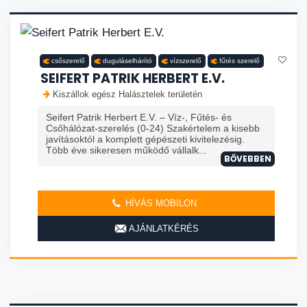
csőszerelő
duguláselhárító
vízszerelő
fűtés szerelő
SEIFERT PATRIK HERBERT E.V.
Kiszállok egész Halásztelek területén
Seifert Patrik Herbert E.V. – Víz-, Fűtés- és
Csőhálózat-szerelés (0-24) Szakértelem a kisebb
javításoktól a komplett gépészeti kivitelezésig.
Több éve sikeresen működő vállalk...
BŐVEBBEN
HÍVÁS MOBILON
AJÁNLATKÉRÉS