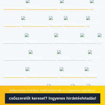
ablakszigetelő
cserépkályha építés
mosógép szerelő
aszfaltozás
kémény bélelés
lakatos
szobafestés
lakberendező
ingatlanközvetítő
belsőépítészet
fuvarozó
gipszkartonozás
hűtőgép szerelő
parketta csiszolás
padlóburkolás
ingatlan értékbecslő
fűtés szerelés
közös
Jellemzően óránkon belül érkeznek az ingyenes ajánlatok.
képviselő, társasház kezelés
ipari alpinista
statikus
csőszerelőt keresel? Ingyenes hirdetésfeladás!