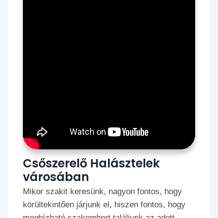
Csőszerelő Halásztelek
városában
Mikor szakit keresünk, nagyon fontos, hogy
körültekintően járjunk el, hiszen fontos, hogy
megbízható szakembert találjunk az adott