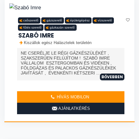
csőszerelő
gázszerelő
épületgépész
vízszerelő
fűtés szerelő
gázkazán szerelő
SZABÓ IMRE
Kiszállok egész Halásztelek területén
NE CSERÉLJE LE RÉGI GÁZKÉSZÜLÉKÉT ,
SZAKSZERŰEN FELÚJÍTOM ! SZABÓ IMRE
VÁLLALOM ESZTERGOMBAN ÉS VIDÉKEN ,
FÖLDGÁZAS ÉS PALACKOS GÁZKÉSZÜLÉKEK
JAVÍTÁSÁT , ÉVENKÉNTI KÉTSZERI ...
BŐVEBBEN
HÍVÁS MOBILON
AJÁNLATKÉRÉS