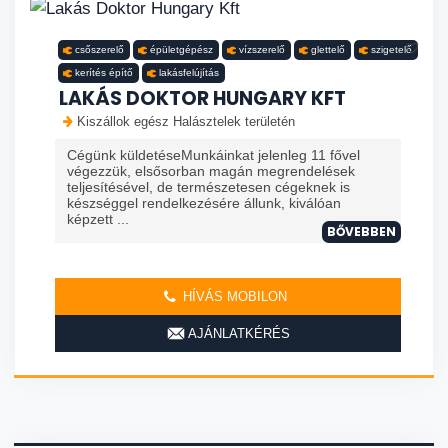
csőszerelő
épületgépész
vízszerelő
glettelő
szigetelő
kerítés építő
lakásfelújítás
LAKÁS DOKTOR HUNGARY KFT
Kiszállok egész Halásztelek területén
Cégünk küldetéseMunkáinkat jelenleg 11 fővel
végezzük, elsősorban magán megrendelések
teljesítésével, de természetesen cégeknek is
készséggel rendelkezésére állunk, kiválóan
képzett ...
BŐVEBBEN
HÍVÁS MOBILON
AJÁNLATKÉRÉS