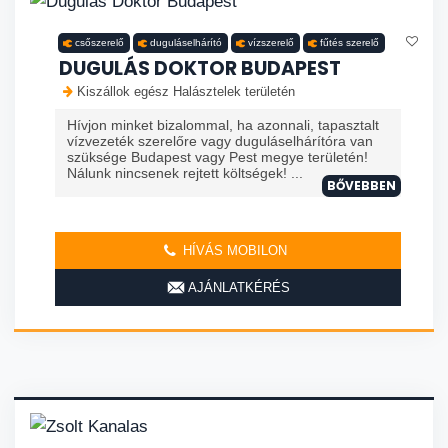
csőszerelő
duguláselhárító
vízszerelő
fűtés szerelő
DUGULÁS DOKTOR BUDAPEST
Kiszállok egész Halásztelek területén
Hívjon minket bizalommal, ha azonnali, tapasztalt
vízvezeték szerelőre vagy duguláselhárítóra van
szüksége Budapest vagy Pest megye területén!
Nálunk nincsenek rejtett költségek! ...
BŐVEBBEN
HÍVÁS MOBILON
AJÁNLATKÉRÉS