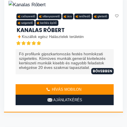
csőszerelő
villanyszerelő
ács
tetőfedő
glettelő
szigetelő
kerítés építő
KANALAS RÓBERT
Kiszállok egész Halásztelek területén
Fö profilunk gipszkartonozás festés homlokzati
szigetelés. Kömüves munkák.generál kivitelezés
kertészeti munkák kisebb és nagyobb feladatok
elvégzése 20 éves szakmai tapasztalat. ...
BŐVEBBEN
HÍVÁS MOBILON
AJÁNLATKÉRÉS