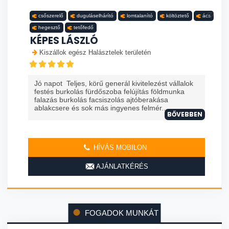
csőszerelő
duguláselhárító
lomtalanító
költöztető
ács
hegesztő
tetőfedő
KÉPES LÁSZLÓ
Kiszállok egész Halásztelek területén
Jó napot Teljes, körű generál kivitelezést vállalok
festés burkolás fürdőszoba felújítás földmunka
falazás burkolás facsiszolás ajtóberakása
ablakcsere és sok más ingyenes felmér...
BŐVEBBEN
HÍVÁS MOBILON
AJÁNLATKÉRÉS
FOGADOK MUNKÁT