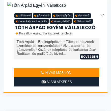
csőszerelő
gázszerelő
épületgépész
vízszerelő
cserépkályhás, kandallós
kémény bélelő
fűtés szerelő
TÓTH ÁRPÁD EGYÉNI VÁLLALKOZÓ
Kiszállok egész Halásztelek területén
Tóth Árpád – Épületgépészet * Fűtési rendszerek
szerelése és korszerűsítése* Víz-, csatorna- és
gázszerelés* Kazánok telepítése és karbantartása*
Radiátor- és padlófűtés kivitel...
BŐVEBBEN
HÍVÁS MOBILON
AJÁNLATKÉRÉS