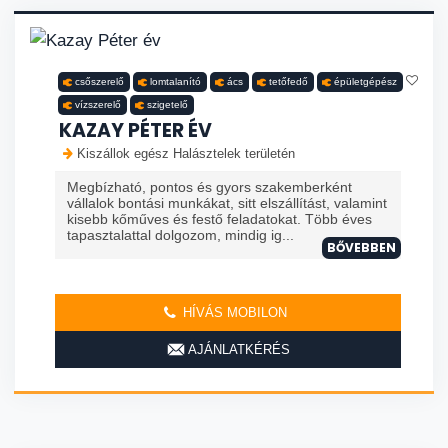
csőszerelő
lomtalanító
ács
tetőfedő
épületgépész
vízszerelő
szigetelő
KAZAY PÉTER ÉV
Kiszállok egész Halásztelek területén
Megbízható, pontos és gyors szakemberként
vállalok bontási munkákat, sitt elszállítást, valamint
kisebb kőműves és festő feladatokat. Több éves
tapasztalattal dolgozom, mindig ig...
BŐVEBBEN
HÍVÁS MOBILON
AJÁNLATKÉRÉS