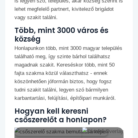
is legyen szó, település, akár község szerint is
lehet megfelelő partnert, kivitelező brigádot
vagy szakit találni.
Több, mint 3000 város és
község
Honlapunkon több, mint 3000 magyar település
található meg, így szinte bárhol találhatsz
magadnak szakit. Kereséskor több, mint 50
fajta szakma közül választhatsz - ennek
köszönhetően jóformán biztos, hogy fogsz
tudni szakit találni, legyen szó bármilyen
karbantartási, felújítási, építőipari munkáról.
Hogyan kell keresni
csőszerelőt a honlapon?