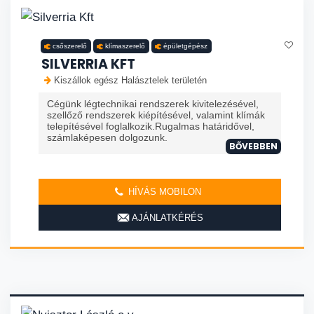
csőszerelő
klímaszerelő
épületgépész
SILVERRIA KFT
Kiszállok egész Halásztelek területén
Cégünk légtechnikai rendszerek kivitelezésével,
szellőző rendszerek kiépítésével, valamint klímák
telepítésével foglalkozik.Rugalmas határidővel,
számlaképesen dolgozunk.
BŐVEBBEN
HÍVÁS MOBILON
AJÁNLATKÉRÉS