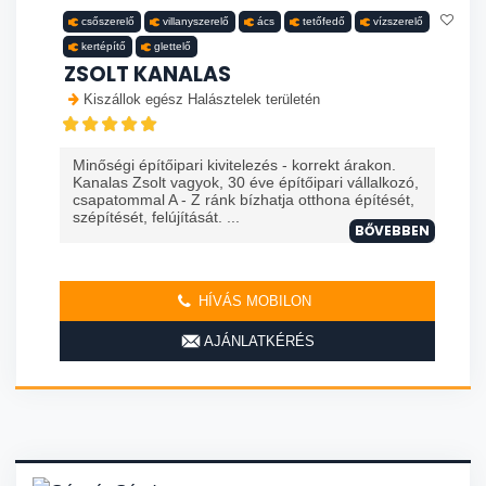
csőszerelő
villanyszerelő
ács
tetőfedő
vízszerelő
kertépítő
glettelő
ZSOLT KANALAS
Kiszállok egész Halásztelek területén
Minőségi építőipari kivitelezés - korrekt árakon.
Kanalas Zsolt vagyok, 30 éve építőipari vállalkozó,
csapatommal A - Z ránk bízhatja otthona építését,
szépítését, felújítását. ...
BŐVEBBEN
HÍVÁS MOBILON
AJÁNLATKÉRÉS