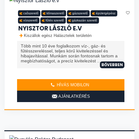
csőszerelő
klímaszerelő
gázszerelő
épületgépész
vízszerelő
fűtés szerelő
gázkazán szerelő
NYISZTOR LÁSZLÓ E.V
Kiszállok egész Halásztelek területén
Több mint 10 éve foglalkozom víz-, gáz- és
fűtésszereléssel, teljes körű kivitelezéssel és
hibajavítással. Munkám során fontosnak tartom a
megbízhatóságot, a precíz kivitelezést ...
BŐVEBBEN
HÍVÁS MOBILON
AJÁNLATKÉRÉS