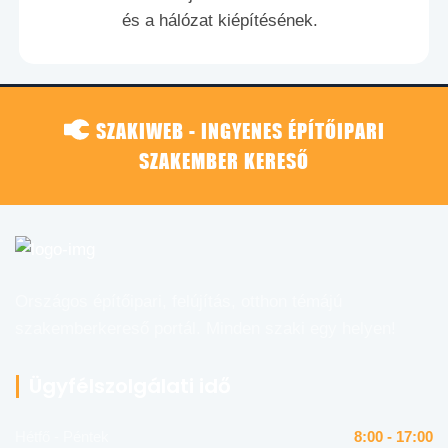
és a hálózat kiépítésének.
SZAKIWEB - INGYENES ÉPÍTŐIPARI
SZAKEMBER KERESŐ
Országos építőipari, felújítás, otthon témájú
szakemberkereső portál. Minden szaki egy helyen!
Ügyfélszolgálati idő
Hétfő - Péntek
8:00 - 17:00