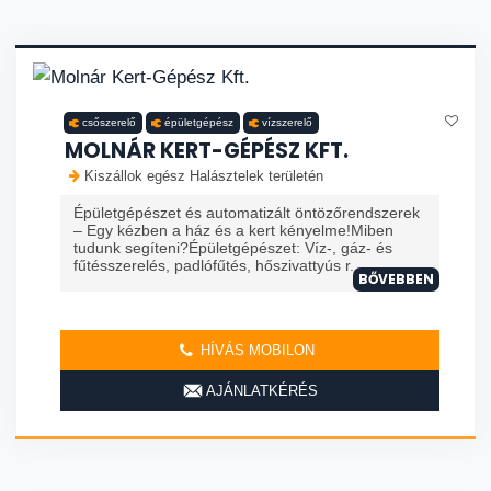
csőszerelő
épületgépész
vízszerelő
MOLNÁR KERT-GÉPÉSZ KFT.
Kiszállok egész Halásztelek területén
Épületgépészet és automatizált öntözőrendszerek
– Egy kézben a ház és a kert kényelme!Miben
tudunk segíteni?Épületgépészet: Víz-, gáz- és
fűtésszerelés, padlófűtés, hőszivattyús r...
BŐVEBBEN
HÍVÁS MOBILON
AJÁNLATKÉRÉS