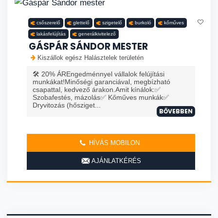
csőszerelő
glettelő
szigetelő
burkoló
kőműves
lakásfelújítás
generálkivitelező
GÁSPÁR SÁNDOR MESTER
Kiszállok egész Halásztelek területén
🛠️ 20% ÁREngedménnyel vállalok felújítási
munkákat!Minőségi garanciával, megbízható
csapattal, kedvező árakon.Amit kínálok:✅
Szobafestés, mázolás✅ Kőműves munkák✅
Dryvitozás (hősziget...
BŐVEBBEN
HÍVÁS MOBILON
AJÁNLATKÉRÉS