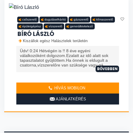
csőszerelő
duguláselhárító
gázszerelő
klímaszerelő
épületgépész
vízszerelő
generálkivitelező
BÍRÓ LÁSZLÓ
Kiszállok egész Halásztelek területén
Üdv! 0:24 Hétvégén is !! 8 éve egyéni
válalkozóként dolgozom.Ezalatt az idő alatt sok
tapasztalatot gyűjtöttem.Ha önnek is eldugult a
csatorna,vízszerelőre van szüksége vagy gá
BŐVEBBEN
HÍVÁS MOBILON
AJÁNLATKÉRÉS