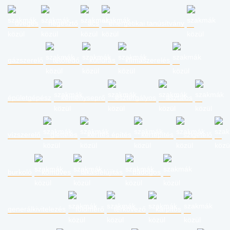
üveges
hegesztő
ács
energetikai tanúsítvány
gázszerelő
tetőfedő
kútfúrás
klímaszerelés
épületgépész
kéményseprő
esztergályos
asztalos
vízszerelő
glettelés
kerítés építés
kertépítés
szigetelő
burkoló
kőműves
lakásfelújítás
bádogos
generálkivitelezés
földmérő
térkövező
kárpitos