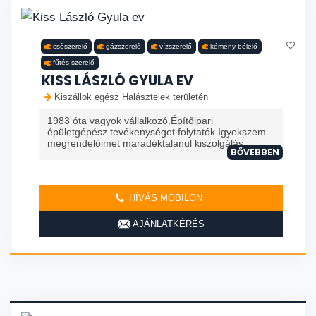
csőszerelő
gázszerelő
vízszerelő
kémény bélelő
fűtés szerelő
KISS LÁSZLÓ GYULA EV
Kiszállok egész Halásztelek területén
1983 óta vagyok vállalkozó.Építőipari
épületgépész tevékenységet folytatók.Igyekszem
megrendelőimet maradéktalanul kiszolgálás.
BŐVEBBEN
HÍVÁS MOBILON
AJÁNLATKÉRÉS