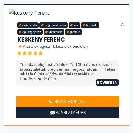
csőszerelő
duguláselhárító
ács
tetőfedő
épületgépész
vízszerelő
glettelő
KESKENY FERENC
Kiszállok egész Halásztelek területén
🔧 Lakásfelújítást vállalok! 🔨 Több éves szakmai
tapasztalattal, precízen és megbízhatóan: ✅ Teljes
lakásfelújítás ✅ Víz- és fűtésszerelés ✅
Fürdőszoba felújítá
BŐVEBBEN
HÍVÁS MOBILON
AJÁNLATKÉRÉS