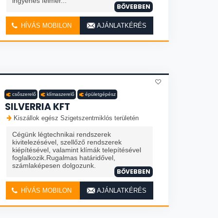
ingyenes felmér...
BŐVEBBEN
HÍVÁS MOBILON
AJÁNLATKÉRÉS
csőszerelő
klímaszerelő
épületgépész
SILVERRIA KFT
Kiszállok egész Szigetszentmiklós területén
Cégünk légtechnikai rendszerek
kivitelezésével, szellőző rendszerek
kiépítésével, valamint klímák telepítésével
foglalkozik.Rugalmas határidővel,
számlaképesen dolgozunk.
BŐVEBBEN
HÍVÁS MOBILON
AJÁNLATKÉRÉS