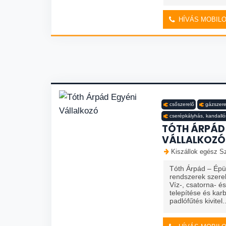
HÍVÁS MOBIL
csőszerelő
gázszere
cserépkályhás, kandalló
TÓTH ÁRPÁD
VÁLLALKOZÓ
Kiszállok egész Sz
Tóth Árpád – Épül
rendszerek szere
Víz-, csatorna- é
telepítése és kar
padlófűtés kivitel..