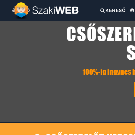
KERESŐ
CSŐSZER
100%-ig ingynes h