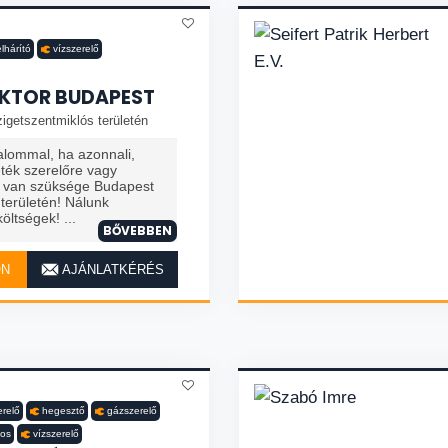
lhárító
vízszerelő
KTOR BUDAPEST
igetszentmiklós területén
alommal, ha azonnali,
eték szerelőre vagy
a van szüksége Budapest
területén! Nálunk
öltségek! ...
BŐVEBBEN
ON
AJÁNLATKÉRÉS
erelő
hegesztő
gázszerelő
los
vízszerelő