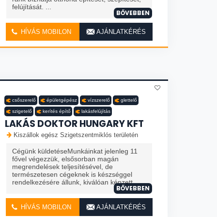
felújítását. ...
BŐVEBBEN
HÍVÁS MOBILON
AJÁNLATKÉRÉS
csőszerelő
épületgépész
vízszerelő
glettelő
szigetelő
kerítés építő
lakásfelújítás
LAKÁS DOKTOR HUNGARY KFT
Kiszállok egész Szigetszentmiklós területén
Cégünk küldetéseMunkáinkat jelenleg 11
fővel végezzük, elsősorban magán
megrendelések teljesítésével, de
természetesen cégeknek is készséggel
rendelkezésére állunk, kiválóan képzett ...
BŐVEBBEN
HÍVÁS MOBILON
AJÁNLATKÉRÉS