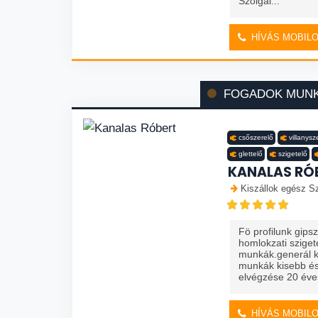
Szolgál...
HÍVÁS MOBIL
FOGADOK MUN
csőszerelő
villanysz
glettelő
szigetelő
KANALAS RÓ
Kiszállok egész Sz
Fö profilunk gips
homlokzati szige
munkák.generál ki
munkák kisebb és
elvégzése 20 éves
HÍVÁS MOBIL