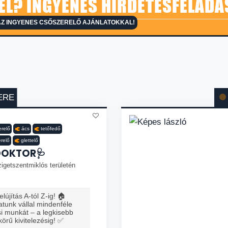
L? INGYENES HIRDETÉSFELADÁ
AZ INGYENES CSŐSZERELŐ AJÁNLATOKKAL!
ERE
erelő
ács
tetőfedő
erelő
glettelő
DOKTOR🩺
igetszentmiklós területén
lújítás A-tól Z-ig! 🏠
tunk vállal mindenféle
ési munkát – a legkisebb
 körű kivitelezésig! ✅