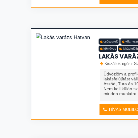
csőszerelő
villanysz
kőműves
lakásfelújí
LAKÁS VARÁ
Kiszállok egész Sz
Üdvözlöm a profil
lakásfelújítást vá
Aszód, Tura és 1
Nem kell külön s
minden munkára -
HÍVÁS MOBIL