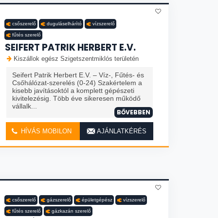
csőszerelő
duguláselhárító
vízszerelő
fűtés szerelő
SEIFERT PATRIK HERBERT E.V.
Kiszállok egész Szigetszentmiklós területén
Seifert Patrik Herbert E.V. – Víz-, Fűtés- és
Csőhálózat-szerelés (0-24) Szakértelem a
kisebb javításoktól a komplett gépészeti
kivitelezésig. Több éve sikeresen működő
vállalk...
BŐVEBBEN
HÍVÁS MOBILON
AJÁNLATKÉRÉS
csőszerelő
gázszerelő
épületgépész
vízszerelő
fűtés szerelő
gázkazán szerelő