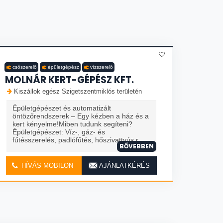
csőszerelő
épületgépész
vízszerelő
MOLNÁR KERT-GÉPÉSZ KFT.
Kiszállok egész Szigetszentmiklós területén
Épületgépészet és automatizált
öntözőrendszerek – Egy kézben a ház és a
kert kényelme!Miben tudunk segíteni?
Épületgépészet: Víz-, gáz- és
fűtésszerelés, padlófűtés, hőszivattyús r...
BŐVEBBEN
HÍVÁS MOBILON
AJÁNLATKÉRÉS