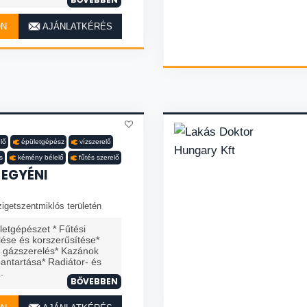
ON
AJÁNLATKÉRÉS
lő
épületgépész
vízszerelő
s
kémény bélelő
fűtés szerelő
 EGYÉNI
igetszentmiklós területén
etgépészet * Fűtési
lése és korszerűsítése*
s gázszerelés* Kazánok
bantartása* Radiátor- és
.
BŐVEBBEN