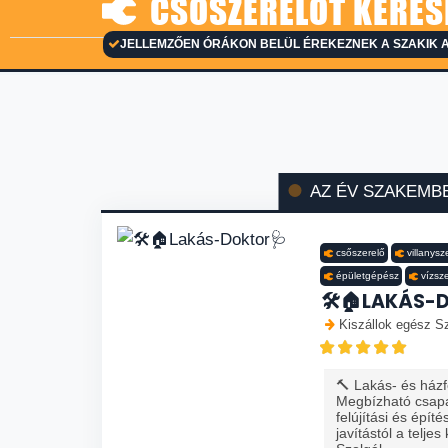
CSŐSZERELŐT KERESE
JELLEMZŐEN ÓRÁKON BELÜL ÉREKEZNEK A SZAKIK 
AZ ÉV SZAKEMB
csőszerelő
villanysz
épületgépész
vízsz
🛠️🏠LAKÁS-
Kiszállok egész Sz
🔨 Lakás- és házfe
Megbízható csapa
felújítási és épít
javítástól a teljes