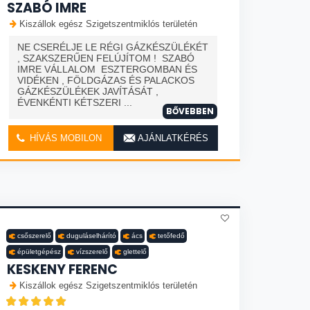
SZABÓ IMRE
Kiszállok egész Szigetszentmiklós területén
NE CSERÉLJE LE RÉGI GÁZKÉSZÜLÉKÉT
, SZAKSZERŰEN FELÚJÍTOM ! SZABÓ
IMRE VÁLLALOM ESZTERGOMBAN ÉS
VIDÉKEN , FÖLDGÁZAS ÉS PALACKOS
GÁZKÉSZÜLÉKEK JAVÍTÁSÁT ,
ÉVENKÉNTI KÉTSZERI ...
BŐVEBBEN
HÍVÁS MOBILON
AJÁNLATKÉRÉS
csőszerelő
duguláselhárító
ács
tetőfedő
épületgépész
vízszerelő
glettelő
KESKENY FERENC
Kiszállok egész Szigetszentmiklós területén