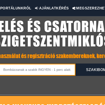
PORTÁLUNKRÓL
AJÁNLATKÉRÉS
MEGSZEREZHE
ELÉS ÉS CSATORNA
SZIGETSZENTMIKLÓ
asználat és regisztráció szakembereknek, ke
SZAKIBO