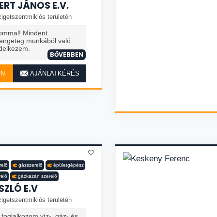
ERT JÁNOS E.V.
igetszentmiklós területén
ommal! Mindent
engeteg munkából való
ndelkezem.
BŐVEBBEN
ON
AJÁNLATKÉRÉS
relő
gázszerelő
épületgépész
relő
gázkazán szerelő
SZLÓ E.V
igetszentmiklós területén
foglalkozom víz-, gáz- és