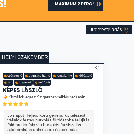
S!
MAXIMUM 2 PERC!
Hirdetésfeladás
HELYI SZAKEMBER
csőszerelő
duguláselhárító
lomtalanító
költöztető
ács
hegesztő
tetőfedő
KÉPES LÁSZLÓ
Kiszállok egész Szigetszentmiklós területén
Jó napot Teljes, körű generál kivitelezést
vállalok festés burkolás fürdőszoba felújítás
földmunka falazás burkolás facsiszolás
ajtóberakása ablakcsere és sok más