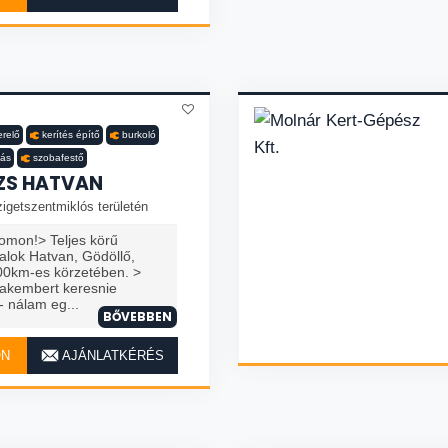
erelő
kerítés építő
burkoló
tás
szobafestő
ZS HATVAN
igetszentmiklós területén
omon!> Teljes körű
llalok Hatvan, Gödöllő,
00km-es körzetében. >
zakembert keresnie
 nálam eg...
BŐVEBBEN
ON
AJÁNLATKÉRÉS