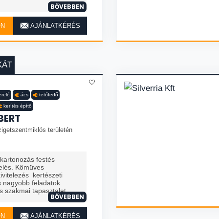
BŐVEBBEN
ON
AJÁNLATKÉRÉS
KÁT
erelő
ács
tetőfedő
kerítés építő
BERT
igetszentmiklós területén
zkartonozás festés
telés. Kömüves
vitelezés kertészeti
 nagyobb feladatok
 szakmai tapasztalat. ...
BŐVEBBEN
ON
AJÁNLATKÉRÉS