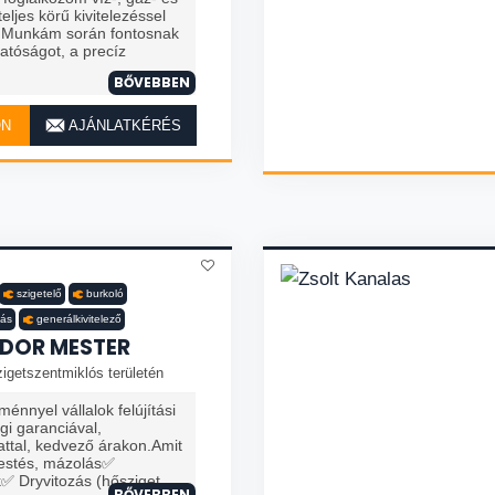
teljes körű kivitelezéssel
l. Munkám során fontosnak
atóságot, a precíz
BŐVEBBEN
ON
AJÁNLATKÉRÉS
szigetelő
burkoló
tás
generálkivitelező
DOR MESTER
igetszentmiklós területén
nnyel vállalok felújítási
i garanciával,
ttal, kedvező árakon.Amit
estés, mázolás✅
Dryvitozás (hősziget...
BŐVEBBEN