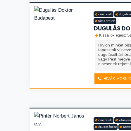
csőszerelő
duguláse
fűtés szerelő
DUGULÁS DO
Kiszállok egész Sz
Hívjon minket biz
tapasztalt vízvez
duguláselhárítór
vagy Pest megye 
nincsenek rejtett k
HÍVÁS MOBIL
csőszerelő
villanysz
épületgépész
aszta