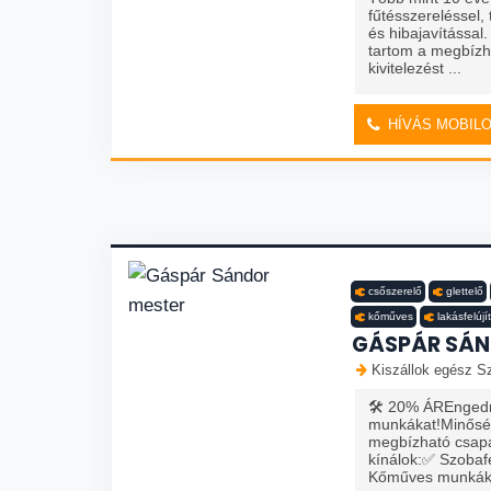
fűtésszereléssel, 
és hibajavítássa
tartom a megbízh
kivitelezést ...
HÍVÁS MOBIL
csőszerelő
glettelő
kőműves
lakásfelújí
GÁSPÁR SÁN
Kiszállok egész Sz
🛠️ 20% ÁREngedmé
munkákat!Minőség
megbízható csapa
kínálok:✅ Szobaf
Kőműves munkák✅ 