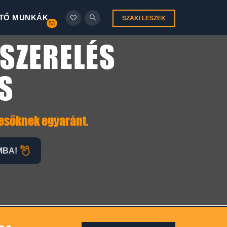
TŐ MUNKÁK
SZAKI LESZEK
53
SZERELÉS
S
resőknek egyaránt.
MBA!