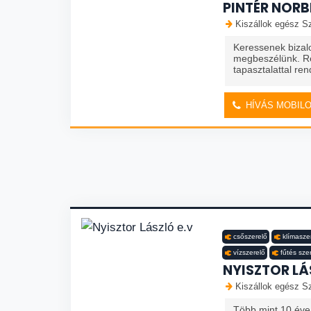
PINTÉR NORB
Kiszállok egész Sz
Keressenek bizal
megbeszélünk. R
tapasztalattal re
HÍVÁS MOBIL
csőszerelő
klímasze
vízszerelő
fűtés sze
NYISZTOR LÁ
Kiszállok egész Sz
Több mint 10 éve 