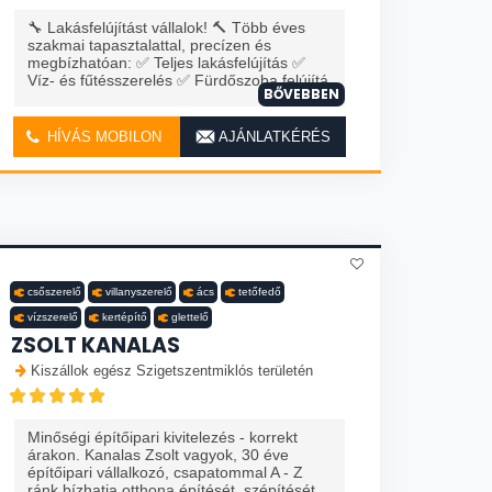
🔧 Lakásfelújítást vállalok! 🔨 Több éves
szakmai tapasztalattal, precízen és
megbízhatóan: ✅ Teljes lakásfelújítás ✅
Víz- és fűtésszerelés ✅ Fürdőszoba felújítá
BŐVEBBEN
HÍVÁS MOBILON
AJÁNLATKÉRÉS
csőszerelő
villanyszerelő
ács
tetőfedő
vízszerelő
kertépítő
glettelő
ZSOLT KANALAS
Kiszállok egész Szigetszentmiklós területén
Minőségi építőipari kivitelezés - korrekt
árakon. Kanalas Zsolt vagyok, 30 éve
építőipari vállalkozó, csapatommal A - Z
ránk bízhatja otthona építését, szépítését,