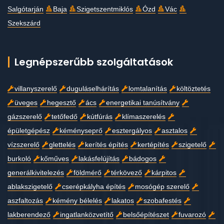
Salgótarján
Baja
Szigetszentmiklós
Ózd
Vác
Szekszárd
Legnépszerűbb szolgáltatások
villanyszerelő
duguláselhárítás
lomtalanítás
költöztetés
üveges
hegesztő
ács
energetikai tanúsítvány
gázszerelő
tetőfedő
kútfúrás
klímaszerelés
épületgépész
kéményseprő
esztergályos
asztalos
vízszerelő
glettelés
kerítés építés
kertépítés
szigetelő
burkoló
kőműves
lakásfelújítás
bádogos
generálkivitelezés
földmérő
térkövező
kárpitos
ablakszigetelő
cserépkályha építés
mosógép szerelő
aszfaltozás
kémény bélelés
lakatos
szobafestés
lakberendező
ingatlanközvetítő
belsőépítészet
fuvarozó