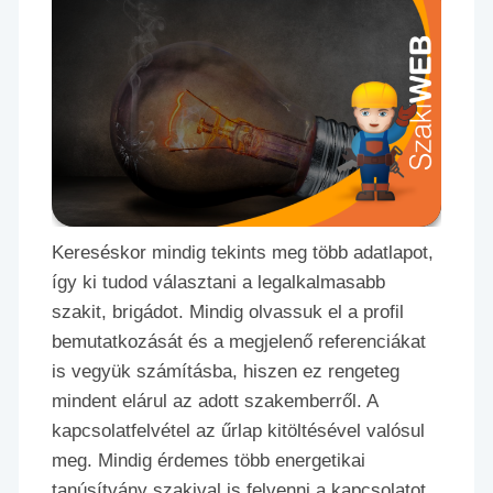
Kereséskor mindig tekints meg több adatlapot,
így ki tudod választani a legalkalmasabb
szakit, brigádot. Mindig olvassuk el a profil
bemutatkozását és a megjelenő referenciákat
is vegyük számításba, hiszen ez rengeteg
mindent elárul az adott szakemberről. A
kapcsolatfelvétel az űrlap kitöltésével valósul
meg. Mindig érdemes több energetikai
tanúsítvány szakival is felvenni a kapcsolatot,