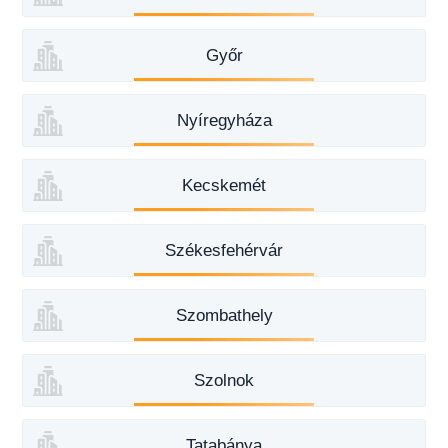
Győr
Nyíregyháza
Kecskemét
Székesfehérvár
Szombathely
Szolnok
Tatabánya