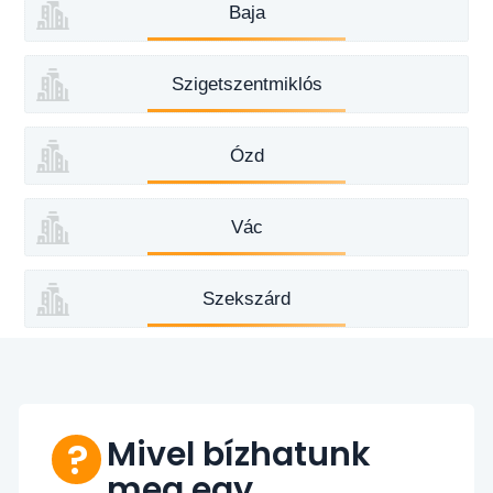
Baja
Szigetszentmiklós
Ózd
Vác
Szekszárd
Mivel bízhatunk
meg egy