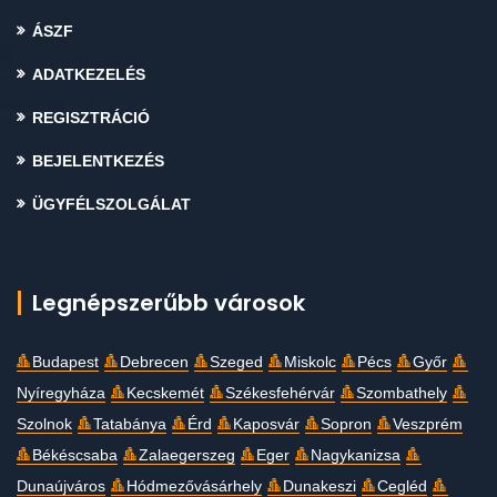
ÁSZF
ADATKEZELÉS
REGISZTRÁCIÓ
BEJELENTKEZÉS
ÜGYFÉLSZOLGÁLAT
Legnépszerűbb városok
Budapest
Debrecen
Szeged
Miskolc
Pécs
Győr
Nyíregyháza
Kecskemét
Székesfehérvár
Szombathely
Szolnok
Tatabánya
Érd
Kaposvár
Sopron
Veszprém
Békéscsaba
Zalaegerszeg
Eger
Nagykanizsa
Dunaújváros
Hódmezővásárhely
Dunakeszi
Cegléd