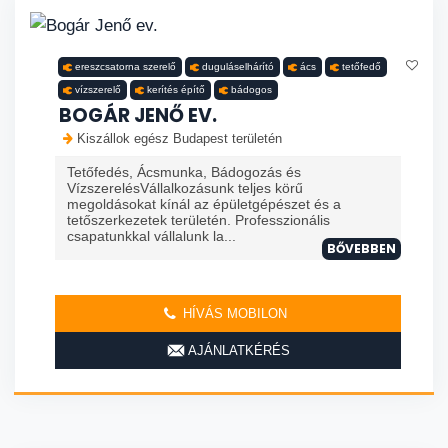
ereszcsatorna szerelő
duguláselhárító
ács
tetőfedő
vízszerelő
kerítés építő
bádogos
BOGÁR JENŐ EV.
Kiszállok egész Budapest területén
Tetőfedés, Ácsmunka, Bádogozás és
VízszerelésVállalkozásunk teljes körű
megoldásokat kínál az épületgépészet és a
tetőszerkezetek területén. Professzionális
csapatunkkal vállalunk la...
BŐVEBBEN
HÍVÁS MOBILON
AJÁNLATKÉRÉS