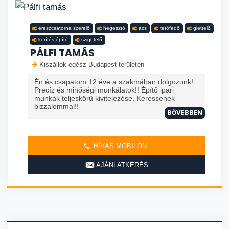
ereszcsatorna szerelő
hegesztő
ács
tetőfedő
glettelő
kerítés építő
szigetelő
PÁLFI TAMÁS
Kiszállok egész Budapest területén
Én és csapatom 12 éve a szakmában dolgozunk!
Precíz és minőségi munkálatok!! Építő ipari
munkák teljeskörű kivitelezése. Keressenek
bizzalommal!!
BŐVEBBEN
HÍVÁS MOBILON
AJÁNLATKÉRÉS