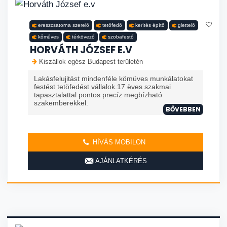
ereszcsatorna szerelő
tetőfedő
kerítés építő
glettelő
kőműves
térkövező
szobafestő
HORVÁTH JÓZSEF E.V
Kiszállok egész Budapest területén
Lakásfelujitást mindenféle kömüves munkálatokat
festést tetöfedést vállalok.17 èves szakmai
tapasztalattal pontos precíz megbízható
szakemberekkel.
BŐVEBBEN
HÍVÁS MOBILON
AJÁNLATKÉRÉS