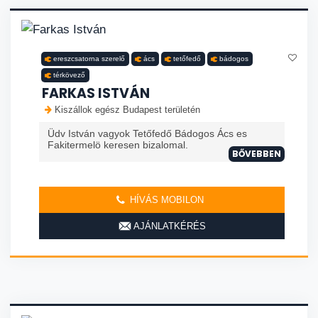
ereszcsatorna szerelő
ács
tetőfedő
bádogos
térkövező
FARKAS ISTVÁN
Kiszállok egész Budapest területén
Üdv István vagyok Tetőfedő Bádogos Ács es
Fakitermelö keresen bizalomal.
BŐVEBBEN
HÍVÁS MOBILON
AJÁNLATKÉRÉS