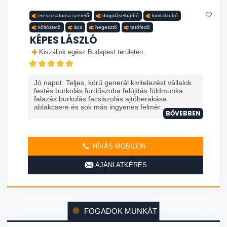
ereszcsatorna szerelő
duguláselhárító
lomtalanító
költöztető
ács
hegesztő
tetőfedő
KÉPES LÁSZLÓ
Kiszállok egész Budapest területén
Jó napot Teljes, körű generál kivitelezést vállalok
festés burkolás fürdőszoba felújítás földmunka
falazás burkolás facsiszolás ajtóberakása
ablakcsere és sok más ingyenes felmér...
BŐVEBBEN
HÍVÁS MOBILON
AJÁNLATKÉRÉS
FOGADOK MUNKÁT