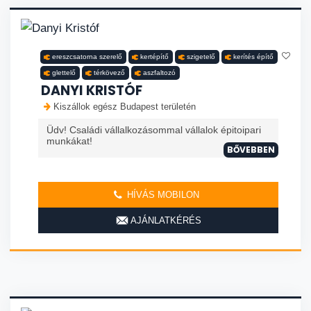
ereszcsatorna szerelő
kertépítő
szigetelő
kerítés építő
glettelő
térkövező
aszfaltozó
DANYI KRISTÓF
Kiszállok egész Budapest területén
Üdv! Családi vállalkozásommal vállalok épitoipari
munkákat!
BŐVEBBEN
HÍVÁS MOBILON
AJÁNLATKÉRÉS