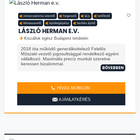
ereszcsatorna szerelő
hegesztő
ács
tetőfedő
klímaszerelő
épületgépész
kerítés építő
LÁSZLÓ HERMAN E.V.
Kiszállok egész Budapest területén
2018 óta működő generálkivitelező Felelős
Műszaki vezető jogosultsággal rendelkező egyéni
vállalkozó. Maximális precíz munkát szeretne
keressen bizalommal.
BŐVEBBEN
HÍVÁS MOBILON
AJÁNLATKÉRÉS