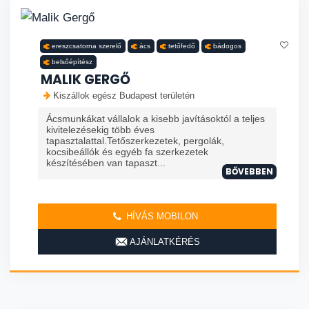
ereszcsatorna szerelő
ács
tetőfedő
bádogos
belsőépítész
MALIK GERGŐ
Kiszállok egész Budapest területén
Ácsmunkákat vállalok a kisebb javításoktól a teljes
kivitelezésekig több éves
tapasztalattal.Tetőszerkezetek, pergolák,
kocsibeállók és egyéb fa szerkezetek
készítésében van tapaszt...
BŐVEBBEN
HÍVÁS MOBILON
AJÁNLATKÉRÉS