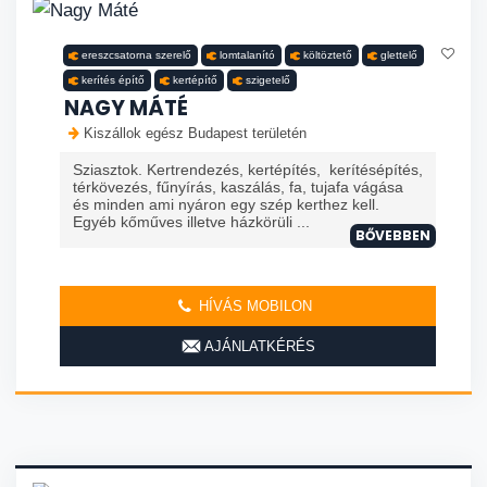
ereszcsatorna szerelő
lomtalanító
költöztető
glettelő
kerítés építő
kertépítő
szigetelő
NAGY MÁTÉ
Kiszállok egész Budapest területén
Sziasztok. Kertrendezés, kertépítés, kerítésépítés,
térkövezés, fűnyírás, kaszálás, fa, tujafa vágása
és minden ami nyáron egy szép kerthez kell.
Egyéb kőműves illetve házkörüli ...
BŐVEBBEN
HÍVÁS MOBILON
AJÁNLATKÉRÉS