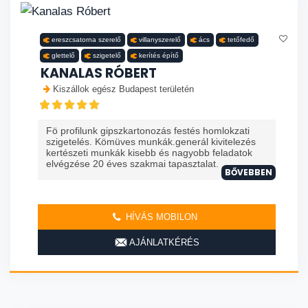
ereszcsatorna szerelő
villanyszerelő
ács
tetőfedő
glettelő
szigetelő
kerítés építő
KANALAS RÓBERT
Kiszállok egész Budapest területén
Fö profilunk gipszkartonozás festés homlokzati
szigetelés. Kömüves munkák.generál kivitelezés
kertészeti munkák kisebb és nagyobb feladatok
elvégzése 20 éves szakmai tapasztalat. ...
BŐVEBBEN
HÍVÁS MOBILON
AJÁNLATKÉRÉS