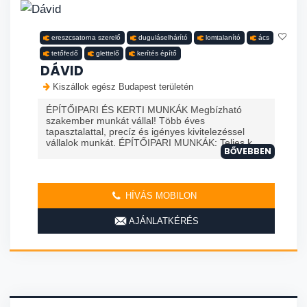
ereszcsatorna szerelő
duguláselhárító
lomtalanító
ács
tetőfedő
glettelő
kerítés építő
DÁVID
Kiszállok egész Budapest területén
ÉPÍTŐIPARI ÉS KERTI MUNKÁK Megbízható
szakember munkát vállal! Több éves
tapasztalattal, precíz és igényes kivitelezéssel
vállalok munkát. ÉPÍTŐIPARI MUNKÁK: Teljes k...
BŐVEBBEN
HÍVÁS MOBILON
AJÁNLATKÉRÉS