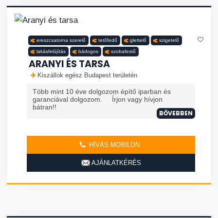
ereszcsatorna szerelő
tetőfedő
glettelő
szigetelő
lakásfelújítás
bádogos
szobafestő
ARANYI ÉS TARSA
Kiszállok egész Budapest területén
Több mint 10 éve dolgozom építő iparban és
garanciával dolgozom. Írjon vagy hívjon
bátran!!
BŐVEBBEN
HÍVÁS MOBILON
AJÁNLATKÉRÉS