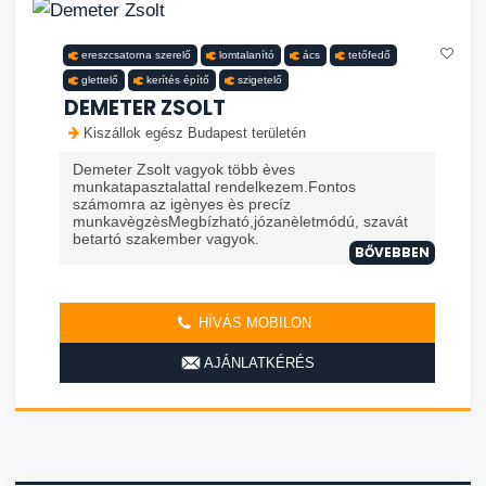
ereszcsatorna szerelő
lomtalanító
ács
tetőfedő
glettelő
kerítés építő
szigetelő
DEMETER ZSOLT
Kiszállok egész Budapest területén
Demeter Zsolt vagyok több èves
munkatapasztalattal rendelkezem.Fontos
számomra az igènyes ès precíz
munkavègzèsMegbízható,józanèletmódú, szavát
betartó szakember vagyok.
BŐVEBBEN
HÍVÁS MOBILON
AJÁNLATKÉRÉS