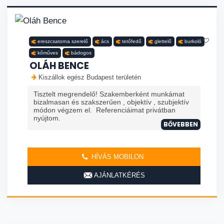
ereszcsatorna szerelő
ács
tetőfedő
glettelő
burkoló
kőműves
bádogos
OLÁH BENCE
Kiszállok egész Budapest területén
Tisztelt megrendelő! Szakemberként munkámat
bizalmasan és szakszerűen , objektív , szubjektív
módon végzem el. Referenciáimat privátban
nyújtom.
BŐVEBBEN
HÍVÁS MOBILON
AJÁNLATKÉRÉS