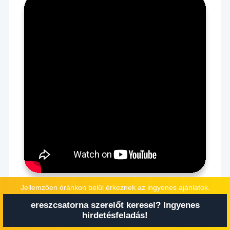
Ereszcsatorna Szerelő
Jellemzően óránkon belül érkeznek az ingyenes ajánlatok.
Budapest városában
ereszcsatorna szerelőt keresel? Ingyenes
hirdetésfeladás!
Amikor szakit keresünk egy aktuális feladatra,