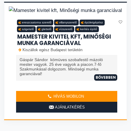
ereszcsatorna szerelő
villanyszerelő
épületgépész
szigetelő
glettelő
vízszerelő
kerítés építő
MAMESTER KIVITEL KFT, MINŐSÉGI
MUNKA GARANCIÁVAL
Kiszállok egész Budapest területén
Gáspár Sándor kömüves szobafestő mázoló
mester vagyok. 25 éve vagyok a piacon.7-fő
Szakmunkásal dolgozom. Minöségi munka
garanciával!
BŐVEBBEN
HÍVÁS MOBILON
AJÁNLATKÉRÉS