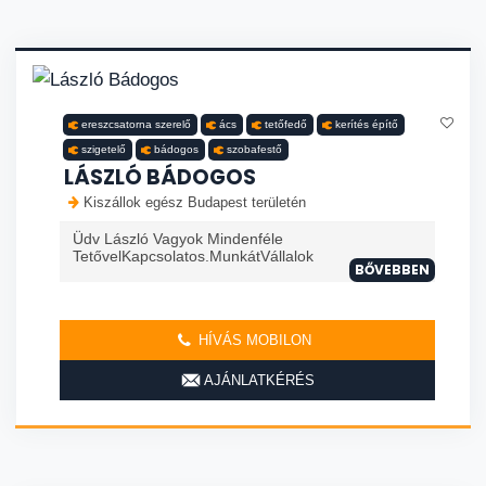
ereszcsatorna szerelő
ács
tetőfedő
kerítés építő
szigetelő
bádogos
szobafestő
LÁSZLÓ BÁDOGOS
Kiszállok egész Budapest területén
Üdv László Vagyok Mindenféle
TetővelKapcsolatos.MunkátVállalok
BŐVEBBEN
HÍVÁS MOBILON
AJÁNLATKÉRÉS