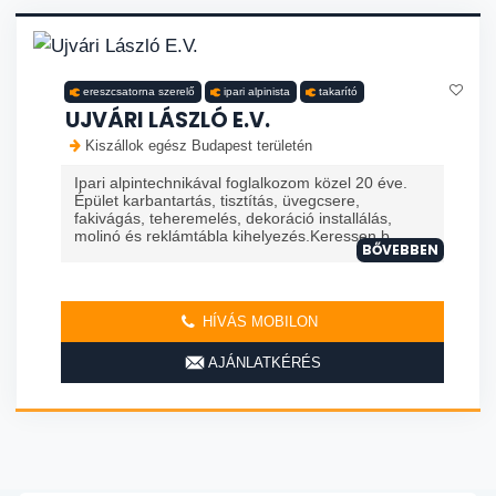
ereszcsatorna szerelő
ipari alpinista
takarító
UJVÁRI LÁSZLÓ E.V.
Kiszállok egész Budapest területén
Ipari alpintechnikával foglalkozom közel 20 éve.
Épület karbantartás, tisztítás, üvegcsere,
fakivágás, teheremelés, dekoráció installálás,
molinó és reklámtábla kihelyezés.Keressen b
BŐVEBBEN
HÍVÁS MOBILON
AJÁNLATKÉRÉS