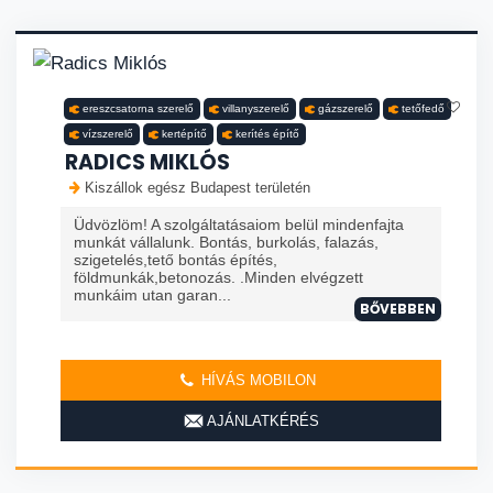
ereszcsatorna szerelő
villanyszerelő
gázszerelő
tetőfedő
vízszerelő
kertépítő
kerítés építő
RADICS MIKLÓS
Kiszállok egész Budapest területén
Üdvözlöm! A szolgáltatásaiom belül mindenfajta
munkát vállalunk. Bontás, burkolás, falazás,
szigetelés,tető bontás építés,
földmunkák,betonozás. .Minden elvégzett
munkáim utan garan...
BŐVEBBEN
HÍVÁS MOBILON
AJÁNLATKÉRÉS