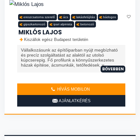
ereszcsatorna szerelő
ács
lakásfelújítás
bádogos
gipszkartonozó
ipari alpinista
betonozó
MIKLÓS LAJOS
Kiszállok egész Budapest területén
Vállalkozásunk az építőiparban nyújt megbízható
és precíz szolgáltatást az alaktól az utolsó
kúpcserepig. Fő profilunk a könnyűszerkezetes
házak építése, ácsmunkák, tetőfedések, v...
BŐVEBBEN
HÍVÁS MOBILON
AJÁNLATKÉRÉS