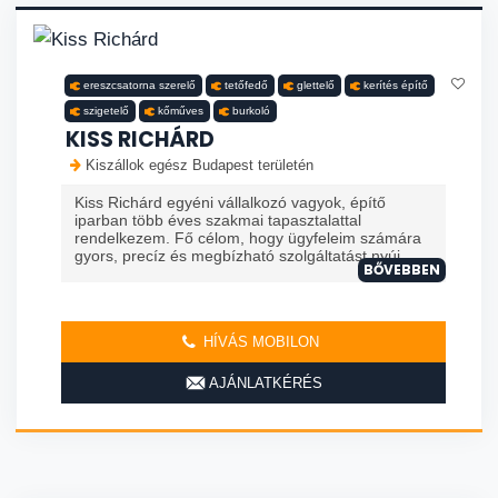
ereszcsatorna szerelő
tetőfedő
glettelő
kerítés építő
szigetelő
kőműves
burkoló
KISS RICHÁRD
Kiszállok egész Budapest területén
Kiss Richárd egyéni vállalkozó vagyok, építő
iparban több éves szakmai tapasztalattal
rendelkezem. Fő célom, hogy ügyfeleim számára
gyors, precíz és megbízható szolgáltatást nyúj...
BŐVEBBEN
HÍVÁS MOBILON
AJÁNLATKÉRÉS