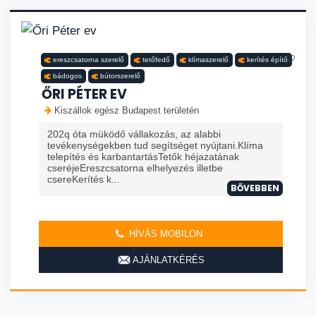
ereszcsatorna szerelő
tetőfedő
klímaszerelő
kerítés építő
bádogos
bútorszerelő
ŐRI PÉTER EV
Kiszállok egész Budapest területén
202q óta müködő vállakozás, az alabbi
tevékenységekben tud segítséget nyújtani.Klíma
telepítés és karbantartásTetők héjazatának
cseréjeEreszcsatorna elhelyezés illetbe
csereKerítés k...
BŐVEBBEN
HÍVÁS MOBILON
AJÁNLATKÉRÉS