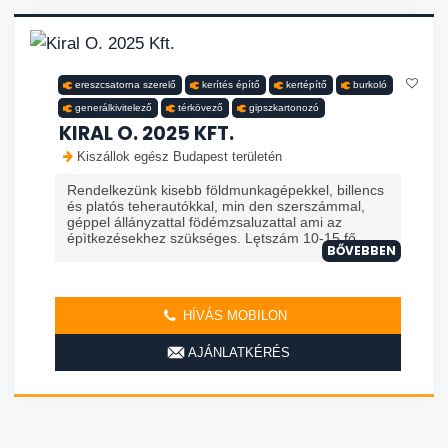
ereszcsatorna szerelő
kerítés építő
kertépítő
burkoló
generálkivitelező
térkövező
gipszkartonozó
KIRAL O. 2025 KFT.
Kiszállok egész Budapest területén
Rendelkezünk kisebb földmunkagépekkel, billencs
és platós teherautókkal, min den szerszámmal,
géppel állányzattal födémzsaluzattal ami az
épìtkezésekhez szükséges. Lętszám 10-15 fő ...
BŐVEBBEN
HÍVÁS MOBILON
AJÁNLATKÉRÉS