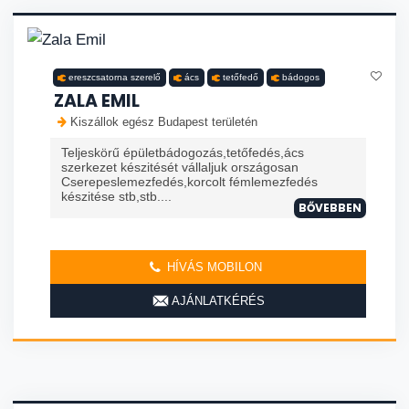
ereszcsatorna szerelő
ács
tetőfedő
bádogos
ZALA EMIL
Kiszállok egész Budapest területén
Teljeskörű épületbádogozás,tetőfedés,ács
szerkezet készitését vállaljuk országosan
Cserepeslemezfedés,korcolt fémlemezfedés
készitése stb,stb....
BŐVEBBEN
HÍVÁS MOBILON
AJÁNLATKÉRÉS