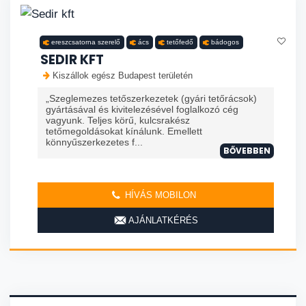
ereszcsatorna szerelő
ács
tetőfedő
bádogos
SEDIR KFT
Kiszállok egész Budapest területén
„Szeglemezes tetőszerkezetek (gyári tetőrácsok)
gyártásával és kivitelezésével foglalkozó cég
vagyunk. Teljes körű, kulcsrakész
tetőmegoldásokat kínálunk. Emellett
könnyűszerkezetes f...
BŐVEBBEN
HÍVÁS MOBILON
AJÁNLATKÉRÉS