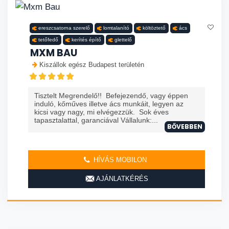
ereszcsatorna szerelő
lomtalanító
költöztető
ács
tetőfedő
kerítés építő
glettelő
MXM BAU
Kiszállok egész Budapest területén
Tisztelt Megrendelő!! Befejezendő, vagy éppen
induló, kőműves illetve ács munkáit, legyen az
kicsi vagy nagy, mi elvégezzük. Sok éves
tapasztalattal, garanciával Vállalunk:...
BŐVEBBEN
HÍVÁS MOBILON
AJÁNLATKÉRÉS