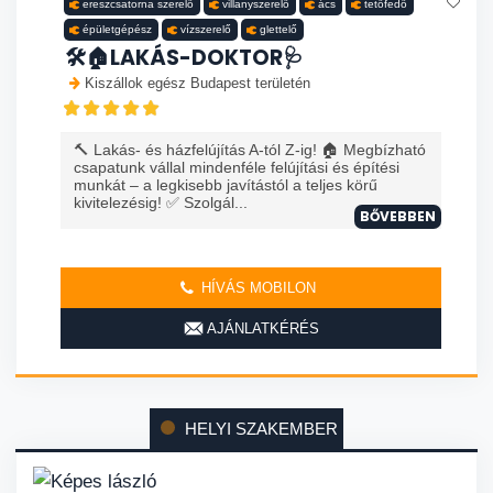
ereszcsatorna szerelő
villanyszerelő
ács
tetőfedő
épületgépész
vízszerelő
glettelő
🛠️🏠LAKÁS-DOKTOR🩺
Kiszállok egész Budapest területén
🔨 Lakás- és házfelújítás A-tól Z-ig! 🏠 Megbízható
csapatunk vállal mindenféle felújítási és építési
munkát – a legkisebb javítástól a teljes körű
kivitelezésig! ✅ Szolgál...
BŐVEBBEN
HÍVÁS MOBILON
AJÁNLATKÉRÉS
HELYI SZAKEMBER