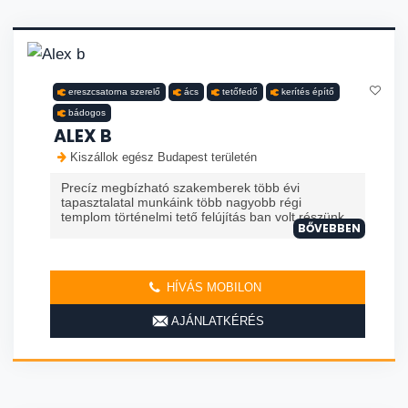
ereszcsatorna szerelő
ács
tetőfedő
kerítés építő
bádogos
ALEX B
Kiszállok egész Budapest területén
Precíz megbízható szakemberek több évi
tapasztalatal munkáink több nagyobb régi
templom történelmi tető felújítás ban volt részünk
BŐVEBBEN
HÍVÁS MOBILON
AJÁNLATKÉRÉS