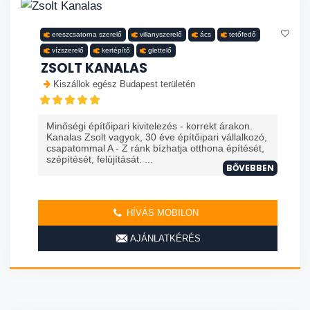
ereszcsatorna szerelő
villanyszerelő
ács
tetőfedő
vízszerelő
kertépítő
glettelő
ZSOLT KANALAS
Kiszállok egész Budapest területén
Minőségi építőipari kivitelezés - korrekt árakon.
Kanalas Zsolt vagyok, 30 éve építőipari vállalkozó,
csapatommal A - Z ránk bízhatja otthona építését,
szépítését, felújítását. ...
BŐVEBBEN
HÍVÁS MOBILON
AJÁNLATKÉRÉS