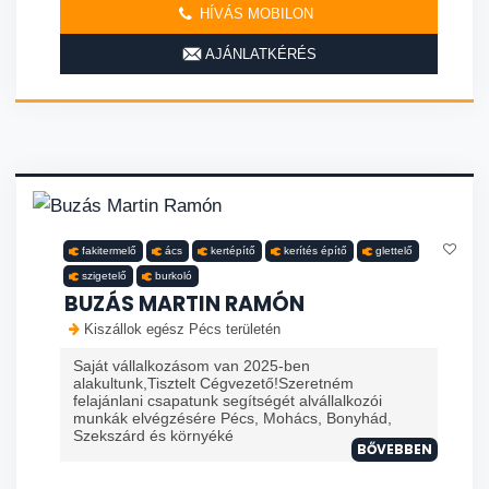
HÍVÁS MOBILON
AJÁNLATKÉRÉS
fakitermelő
ács
kertépítő
kerítés építő
glettelő
szigetelő
burkoló
BUZÁS MARTIN RAMÓN
Kiszállok egész Pécs területén
Saját vállalkozásom van 2025-ben
alakultunk,Tisztelt Cégvezető!Szeretném
felajánlani csapatunk segítségét alvállalkozói
munkák elvégzésére Pécs, Mohács, Bonyhád,
Szekszárd és környéké
BŐVEBBEN