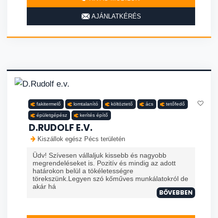
AJÁNLATKÉRÉS
fakitermelő
lomtalanító
költöztető
ács
tetőfedő
épületgépész
kerítés építő
D.RUDOLF E.V.
Kiszállok egész Pécs területén
Üdv! Szívesen vállaljuk kissebb és nagyobb
megrendeléseket is. Pozitív és mindig az adott
határokon belül a tökéletességre
törekszünk.Legyen szó kőműves munkálatokról de
akár há
BŐVEBBEN