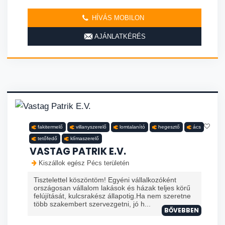
HÍVÁS MOBILON
AJÁNLATKÉRÉS
fakitermelő
villanyszerelő
lomtalanító
hegesztő
ács
tetőfedő
klímaszerelő
VASTAG PATRIK E.V.
Kiszállok egész Pécs területén
Tisztelettel köszöntöm! Egyéni vállalkozóként
országosan vállalom lakások és házak teljes körű
felújítását, kulcsrakész állapotig.Ha nem szeretne
több szakembert szervezgetni, jó h...
BŐVEBBEN