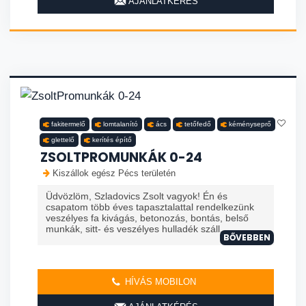
AJÁNLATKÉRÉS
fakitermelő
lomtalanító
ács
tetőfedő
kéményseprő
glettelő
kerítés építő
ZSOLTPROMUNKÁK 0-24
Kiszállok egész Pécs területén
Üdvözlöm, Szladovics Zsolt vagyok! Én és
csapatom több éves tapasztalattal rendelkezünk
veszélyes fa kivágás, betonozás, bontás, belső
munkák, sitt- és veszélyes hulladék száll...
BŐVEBBEN
HÍVÁS MOBILON