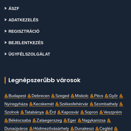
ÁSZF
ADATKEZELÉS
REGISZTRÁCIÓ
BEJELENTKEZÉS
ÜGYFÉLSZOLGÁLAT
Legnépszerűbb városok
Budapest
Debrecen
Szeged
Miskolc
Pécs
Győr
Nyíregyháza
Kecskemét
Székesfehérvár
Szombathely
Szolnok
Tatabánya
Érd
Kaposvár
Sopron
Veszprém
Békéscsaba
Zalaegerszeg
Eger
Nagykanizsa
Dunaújváros
Hódmezővásárhely
Dunakeszi
Cegléd