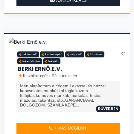
AJÁNLATKÉRÉS
fakitermelő
kerítés építő
szigetelő
kőműves
lakásfelújítás
takarító
BERKI ERNŐ.E.V.
Kiszállok egész Pécs területén
Idén alapítottam a cégem.Lakással és házzal
kapcsolatos munkákkal foglalkozom..,
felújítás.komuves munkák, burkolás, festés
mázolás, takarítás, stb..GARANCIÁVAL
DOLGOZOM. SZÁMLA KÉPE...
BŐVEBBEN
HÍVÁS MOBILON