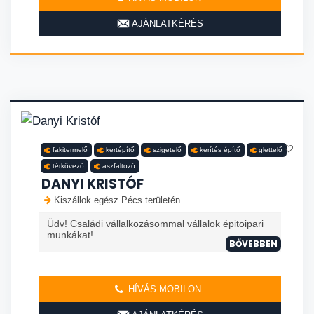
AJÁNLATKÉRÉS
fakitermelő
kertépítő
szigetelő
kerítés építő
glettelő
térkövező
aszfaltozó
DANYI KRISTÓF
Kiszállok egész Pécs területén
Üdv! Családi vállalkozásommal vállalok épitoipari
munkákat!
BŐVEBBEN
HÍVÁS MOBILON