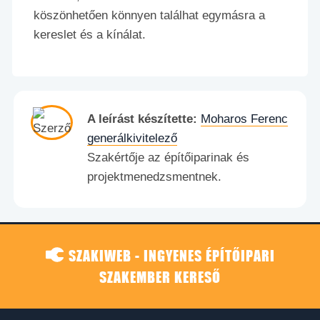
köszönhetően könnyen találhat egymásra a
kereslet és a kínálat.
A leírást készítette:
Moharos Ferenc
generálkivitelező
Szakértője az építőiparinak és
projektmenedzsmentnek.
SZAKIWEB - INGYENES ÉPÍTŐIPARI
SZAKEMBER KERESŐ