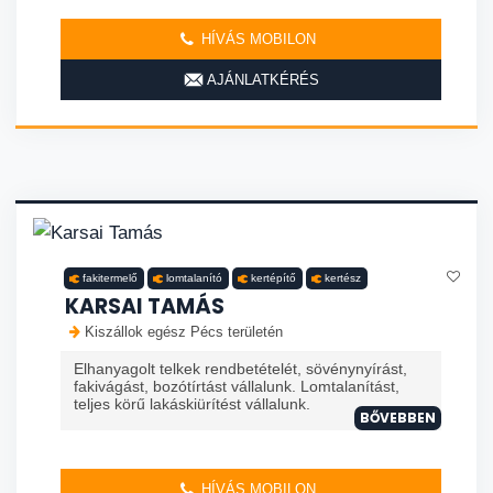
HÍVÁS MOBILON
AJÁNLATKÉRÉS
fakitermelő
lomtalanító
kertépítő
kertész
KARSAI TAMÁS
Kiszállok egész Pécs területén
Elhanyagolt telkek rendbetételét, sövénynyírást,
fakivágást, bozótírtást vállalunk. Lomtalanítást,
teljes körű lakáskiürítést vállalunk.
BŐVEBBEN
HÍVÁS MOBILON