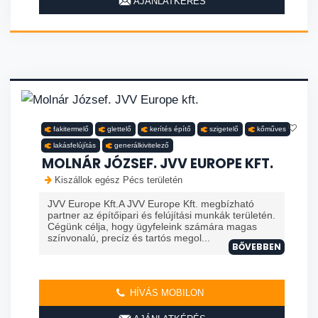
AJÁNLATKÉRÉS
fakitermelő
glettelő
kerítés építő
szigetelő
kőműves
lakásfelújítás
generálkivitelező
MOLNÁR JÓZSEF. JVV EUROPE KFT.
Kiszállok egész Pécs területén
JVV Europe Kft.A JVV Europe Kft. megbízható
partner az építőipari és felújítási munkák területén.
Cégünk célja, hogy ügyfeleink számára magas
színvonalú, precíz és tartós megol...
BŐVEBBEN
HÍVÁS MOBILON