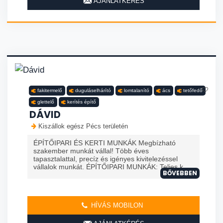
AJÁNLATKÉRÉS
fakitermelő
duguláselhárító
lomtalanító
ács
tetőfedő
glettelő
kerítés építő
DÁVID
Kiszállok egész Pécs területén
ÉPÍTŐIPARI ÉS KERTI MUNKÁK Megbízható
szakember munkát vállal! Több éves
tapasztalattal, precíz és igényes kivitelezéssel
vállalok munkát. ÉPÍTŐIPARI MUNKÁK: Teljes k...
BŐVEBBEN
HÍVÁS MOBILON