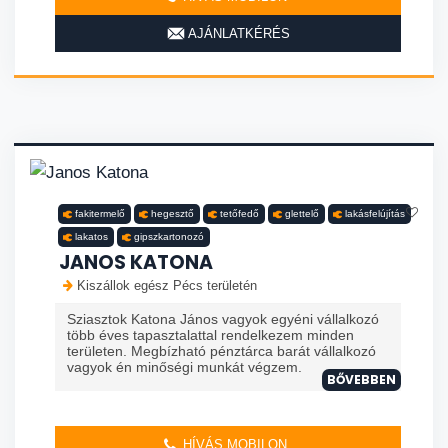
AJÁNLATKÉRÉS
fakitermelő
hegesztő
tetőfedő
glettelő
lakásfelújítás
lakatos
gipszkartonozó
JANOS KATONA
Kiszállok egész Pécs területén
Sziasztok Katona János vagyok egyéni vállalkozó
több éves tapasztalattal rendelkezem minden
területen. Megbízható pénztárca barát vállalkozó
vagyok én minőségi munkát végzem.
BŐVEBBEN
HÍVÁS MOBILON