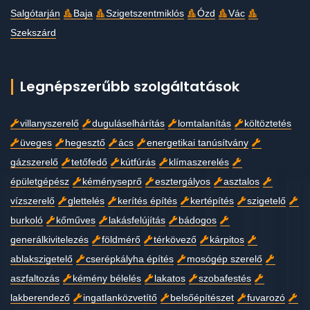
Salgótarján
Baja
Szigetszentmiklós
Ózd
Vác
Szekszárd
Legnépszerűbb szolgáltatások
villanyszerelő
duguláselhárítás
lomtalanítás
költöztetés
üveges
hegesztő
ács
energetikai tanúsítvány
gázszerelő
tetőfedő
kútfúrás
klímaszerelés
épületgépész
kéményseprő
esztergályos
asztalos
vízszerelő
glettelés
kerítés építés
kertépítés
szigetelő
burkoló
kőműves
lakásfelújítás
bádogos
generálkivitelezés
földmérő
térkövező
kárpitos
ablakszigetelő
cserépkályha építés
mosógép szerelő
aszfaltozás
kémény bélelés
lakatos
szobafestés
lakberendező
ingatlanközvetítő
belsőépítészet
fuvarozó