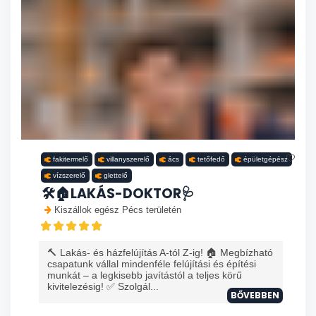
fakitermelő
villanyszerelő
ács
tetőfedő
épületgépész
vízszerelő
glettelő
🛠️🏠LAKÁS-DOKTOR🩺
Kiszállok egész Pécs területén
🔨 Lakás- és házfelújítás A-tól Z-ig! 🏠 Megbízható
csapatunk vállal mindenféle felújítási és építési
munkát – a legkisebb javítástól a teljes körű
kivitelezésig! ✅ Szolgál...
BŐVEBBEN