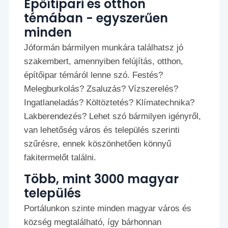
Épőítipari és otthon
témában - egyszerűen
minden
Jóformán bármilyen munkára találhatsz jó
szakembert, amennyiben felújítás, otthon,
építőipar témáról lenne szó. Festés?
Melegburkolás? Zsaluzás? Vízszerelés?
Ingatlaneladás? Költöztetés? Klímatechnika?
Lakberendezés? Lehet szó bármilyen igényről,
van lehetőség város és település szerinti
szűrésre, ennek köszönhetően könnyű
fakitermelőt találni.
Több, mint 3000 magyar
település
Portálunkon szinte minden magyar város és
község megtalálható, így bárhonnan