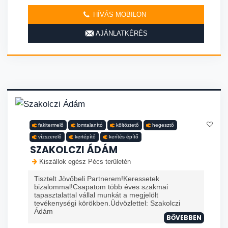
HÍVÁS MOBILON
AJÁNLATKÉRÉS
fakitermelő
lomtalanító
költöztető
hegesztő
vízszerelő
kertépítő
kerítés építő
SZAKOLCZI ÁDÁM
Kiszállok egész Pécs területén
Tisztelt Jövőbeli Partnerem!Keressetek
bizalommal!Csapatom több éves szakmai
tapasztalattal vállal munkát a megjelölt
tevékenységi körökben.Üdvözlettel: Szakolczi
Ádám
BŐVEBBEN