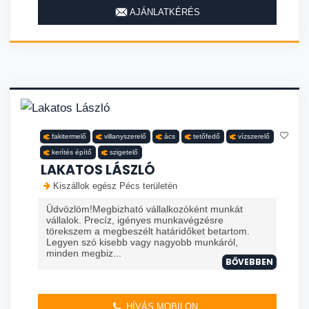
AJÁNLATKÉRÉS
fakitermelő
villanyszerelő
ács
tetőfedő
vízszerelő
kerítés építő
szigetelő
LAKATOS LÁSZLÓ
Kiszállok egész Pécs területén
Üdvözlöm!Megbizható vállalkozóként munkát
vállalok. Precíz, igényes munkavégzésre
törekszem a megbeszélt határidőket betartom.
Legyen szó kisebb vagy nagyobb munkáról,
minden megbiz...
BŐVEBBEN
HÍVÁS MOBILON