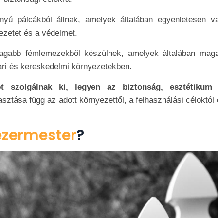
nyú pálcákból állnak, amelyek általában egyenletesen v
kezetet és a védelmet.
agabb fémlemezekből készülnek, amelyek általában mag
ari és kereskedelmi környezetekben.
et szolgálnak ki, legyen az biztonság, esztétikum
asztása függ az adott környezettől, a felhasználási céloktól
ezermester
?