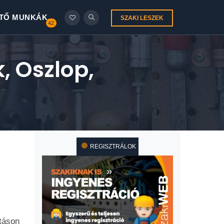
TŐ MUNKÁK
SZAKI LESZEK
42
, Oszlop,
REGISZTRÁLOK
táson