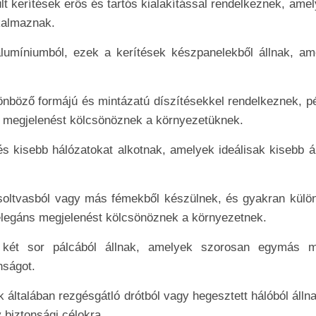
t kerítések erős és tartós kialakítással rendelkeznek, ame
lkalmaznak.
lumíniumból, ezek a kerítések készpanelekből állnak, am
önböző formájú és mintázatú díszítésekkel rendelkeznek, pé
t megjelenést kölcsönöznek a környezetüknek.
s kisebb hálózatokat alkotnak, amelyek ideálisak kisebb ál
oltvasból vagy más fémekből készülnek, és gyakran külö
elegáns megjelenést kölcsönöznek a környezetnek.
két sor pálcából állnak, amelyek szorosan egymás me
nságot.
általában rezgésgátló drótból vagy hegesztett hálóból álln
 biztonsági célokra.