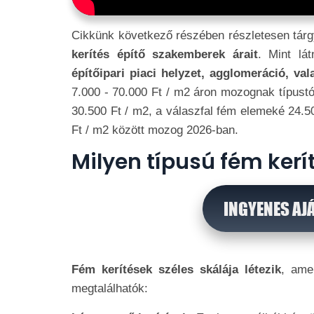
Cikkünk következő részében részletesen tárg
kerítés építő szakemberek árait
. Mint lá
építőipari piaci helyzet, agglomeráció, va
7.000 - 70.000 Ft / m2 áron mozognak típustó
30.500 Ft / m2, a válaszfal fém elemeké 24.50
Ft / m2 között mozog 2026-ban.
Milyen típusú fém kerí
INGYENES AJ
Fém kerítések széles skálája létezik
, ame
megtalálhatók: