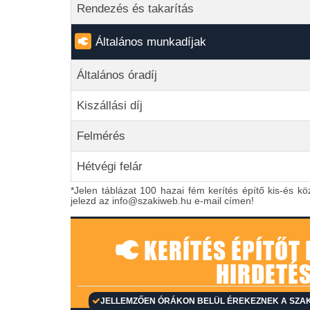
Rendezés és takarítás
Általános munkadíjak
Általános óradíj
Kiszállási díj
Felmérés
Hétvégi felár
*Jelen táblázat 100 hazai fém kerítés építő kis-és kö
jelezd az info@szakiweb.hu e-mail címen!
KERÍTÉS ÉPÍTŐT
HIRDETÉS
JELLEMZŐEN ÓRÁKON BELÜL ÉREKEZNEK A SZAKI