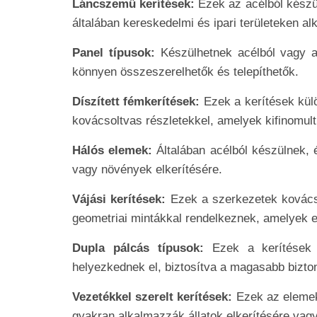
Láncszemű kerítések:
Ezek az acélból készül
általában kereskedelmi és ipari területeken a
Panel típusok:
Készülhetnek acélból vagy a
könnyen összeszerelhetők és telepíthetők.
Díszített fémkerítések:
Ezek a kerítések kül
kovácsoltvas részletekkel, amelyek kifinomul
Hálós elemek:
Általában acélból készülnek, é
vagy növények elkerítésére.
Vájási kerítések:
Ezek a szerkezetek kovács
geometriai mintákkal rendelkeznek, amelyek 
Dupla pálcás típusok:
Ezek a kerítések 
helyezkednek el, biztosítva a magasabb bizto
Vezetékkel szerelt kerítések:
Ezek az elemek 
gyakran alkalmazzák állatok elkerítésére vagy