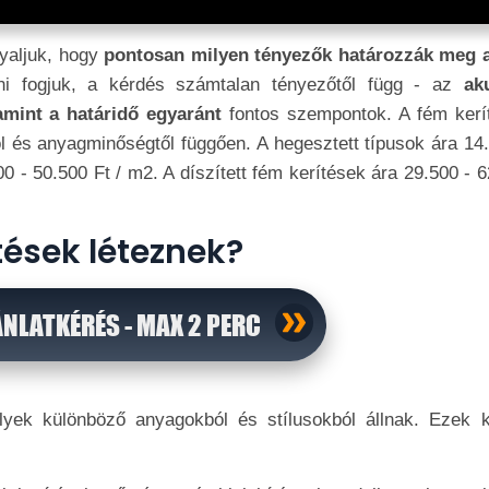
yaljuk, hogy
pontosan milyen tényezők határozzák meg 
tni fogjuk, a kérdés számtalan tényezőtől függ - az
aku
lamint a határidő egyaránt
fontos szempontok. A fém kerí
l és anyagminőségtől függően. A hegesztett típusok ára 14.
0 - 50.500 Ft / m2. A díszített fém kerítések ára 29.500 - 
tések léteznek?
ÁNLATKÉRÉS - MAX 2 PERC
lyek különböző anyagokból és stílusokból állnak. Ezek k