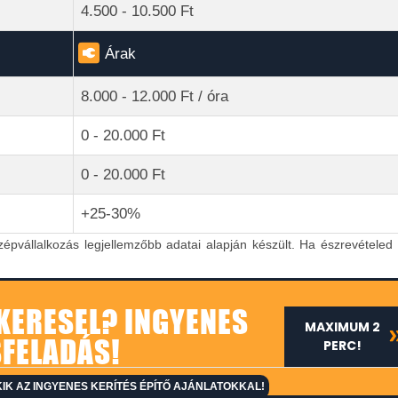
4.500 - 10.500 Ft
Árak
8.000 - 12.000 Ft / óra
0 - 20.000 Ft
0 - 20.000 Ft
+25-30%
zépvállalkozás legjellemzőbb adatai alapján készült. Ha észrevételed 
 KERESEL? INGYENES
MAXIMUM 2
FELADÁS!
PERC!
K AZ INGYENES KERÍTÉS ÉPÍTŐ AJÁNLATOKKAL!