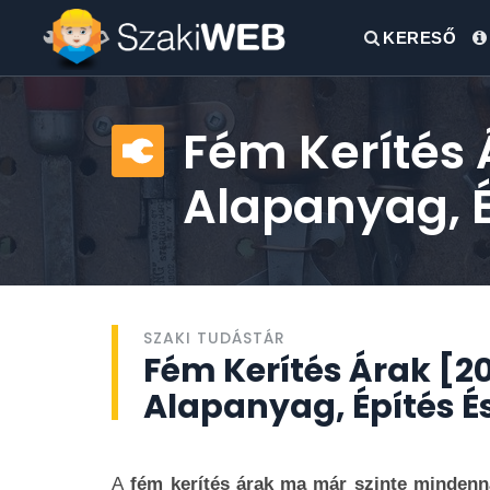
KERESŐ
Fém Kerítés 
Alapanyag, É
SZAKI TUDÁSTÁR
Fém Kerítés Árak [20
Alapanyag, Építés É
A
fém kerítés árak ma már szinte mindenn