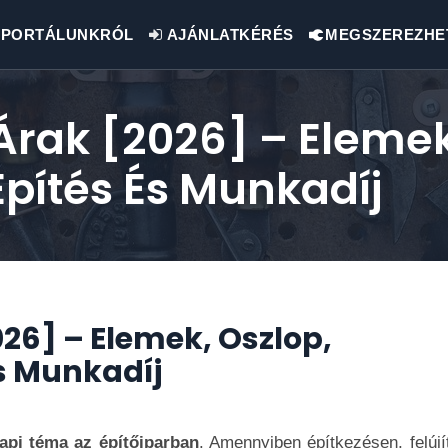
PORTÁLUNKRÓL
AJÁNLATKÉRÉS
MEGSZEREZHE
Árak [2026] – Elemek
pítés És Munkadíj
26] – Elemek, Oszlop,
s Munkadíj
api téma az építőiparban
. Amennyiben építkezésen, felújí