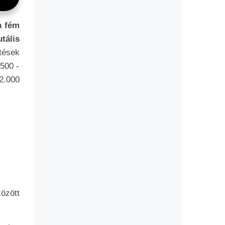
a fém
tális
tések
500 -
62.000
özött