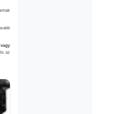
annak
asabb
 vagy
 és az