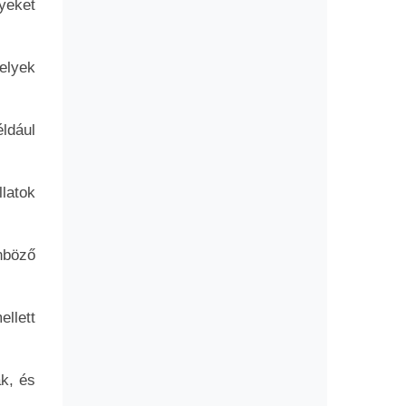
lyeket
elyek
ldául
latok
nböző
llett
ak, és