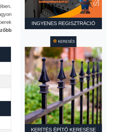
ében.
agyon
berek
INGYENES REGISZTRÁCIÓ
mzőbb
KERESÉS
KERÍTÉS ÉPÍTŐ KERESÉSE