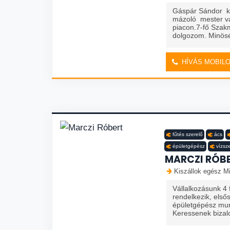
Gáspár Sándor k
mázoló mester va
piacon.7-fő Szak
dolgozom. Minösé
HÍVÁS MOBIL
fűtés szerelő
ács
épületgépész
vízsz
MARCZI RÓB
Kiszállok egész Mi
Vállalkozásunk 4 f
rendelkezik, első
épületgépész munk
Keressenek biza