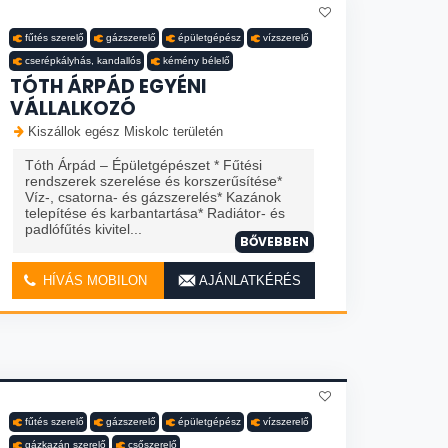
fűtés szerelő
gázszerelő
épületgépész
vízszerelő
cserépkályhás, kandallós
kémény bélelő
TÓTH ÁRPÁD EGYÉNI
VÁLLALKOZÓ
Kiszállok egész Miskolc területén
Tóth Árpád – Épületgépészet * Fűtési
rendszerek szerelése és korszerűsítése*
Víz-, csatorna- és gázszerelés* Kazánok
telepítése és karbantartása* Radiátor- és
padlófűtés kivitel...
BŐVEBBEN
HÍVÁS MOBILON
AJÁNLATKÉRÉS
fűtés szerelő
gázszerelő
épületgépész
vízszerelő
gázkazán szerelő
csőszerelő