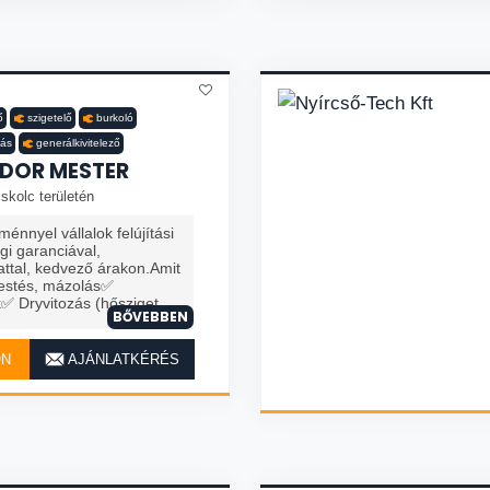
ő
szigetelő
burkoló
tás
generálkivitelező
DOR MESTER
skolc területén
nnyel vállalok felújítási
i garanciával,
ttal, kedvező árakon.Amit
estés, mázolás✅
Dryvitozás (hősziget...
BŐVEBBEN
ON
AJÁNLATKÉRÉS