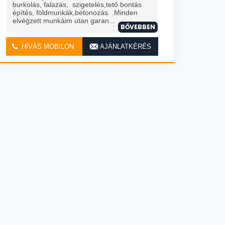
burkolás, falazás, szigetelés,tető bontás
építés, földmunkák,betonozás. .Minden
elvégzett munkáim utan garan...
BŐVEBBEN
HÍVÁS MOBILON
AJÁNLATKÉRÉS