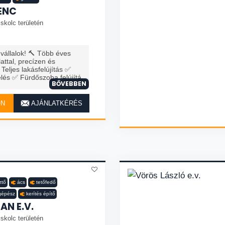
ENC
skolc területén
 vállalok! 🔨 Több éves
attal, precízen és
eljes lakásfelújítás ✅
elés ✅ Fürdőszoba felújítá
BŐVEBBEN
ON
AJÁNLATKÉRÉS
ztő
ács
tetőfedő
gépész
kerítés építő
AN E.V.
skolc területén