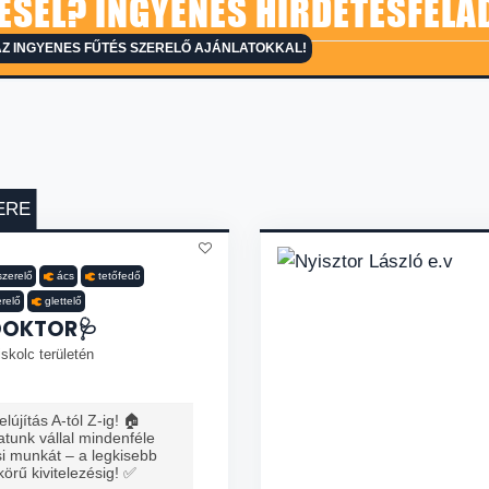
ESEL? INGYENES HIRDETÉSFELA
Z INGYENES FŰTÉS SZERELŐ AJÁNLATOKKAL!
ERE
szerelő
ács
tetőfedő
erelő
glettelő
DOKTOR🩺
skolc területén
lújítás A-tól Z-ig! 🏠
tunk vállal mindenféle
ési munkát – a legkisebb
 körű kivitelezésig! ✅