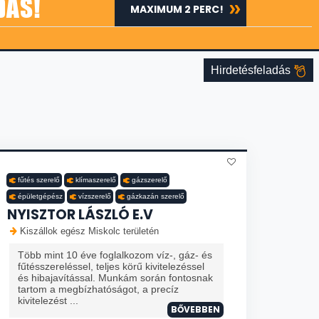
DÁS!
MAXIMUM 2 PERC!
Hirdetésfeladás
fűtés szerelő
klímaszerelő
gázszerelő
épületgépész
vízszerelő
gázkazán szerelő
NYISZTOR LÁSZLÓ E.V
Kiszállok egész Miskolc területén
Több mint 10 éve foglalkozom víz-, gáz- és
fűtésszereléssel, teljes körű kivitelezéssel
és hibajavítással. Munkám során fontosnak
tartom a megbízhatóságot, a precíz
kivitelezést ...
BŐVEBBEN