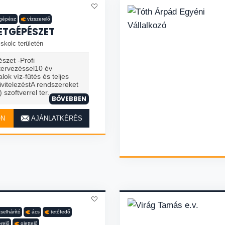
tgépész
vízszerelő
ETGÉPÉSZET
skolc területén
szet -Profi
tervezéssel10 év
alok víz-fűtés és teljes
ivitelezéstA rendszereket
szoftverrel ter...
BŐVEBBEN
ON
AJÁNLATKÉRÉS
selhárító
ács
tetőfedő
erelő
glettelő