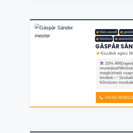
fűtés szerelő
glettel
kőműves
lakásfelújí
GÁSPÁR SÁN
Kiszállok egész Mi
🛠️ 20% ÁREngedmé
munkákat!Minőség
megbízható csapa
kínálok:✅ Szobaf
Kőműves munkák✅ 
HÍVÁS MOBIL