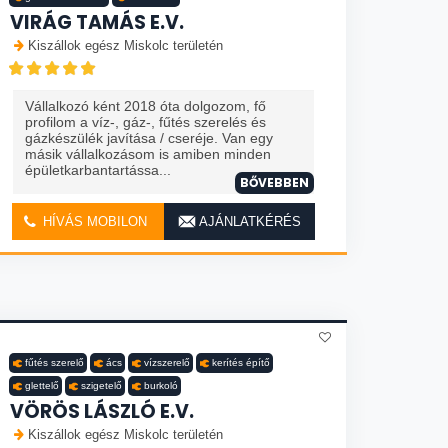
VIRÁG TAMÁS E.V.
Kiszállok egész Miskolc területén
Vállalkozó ként 2018 óta dolgozom, fő
profilom a víz-, gáz-, fűtés szerelés és
gázkészülék javítása / cseréje. Van egy
másik vállalkozásom is amiben minden
épületkarbantartássa...
BŐVEBBEN
HÍVÁS MOBILON
AJÁNLATKÉRÉS
fűtés szerelő
ács
vízszerelő
kerítés építő
glettelő
szigetelő
burkoló
VÖRÖS LÁSZLÓ E.V.
Kiszállok egész Miskolc területén