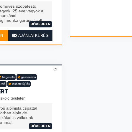
ömüves szobafestő
gyok. 25 éve vagyok a
munkásal
gi munka garanciával!
BŐVEBBEN
ON
AJÁNLATKÉRÉS
hegesztő
gázszerelő
erelő
lakásfelújítás
ERT
skolc területén
ős alpinista cspattal
sorban alpin de
ákat is vállalunk.
lommal.
BŐVEBBEN