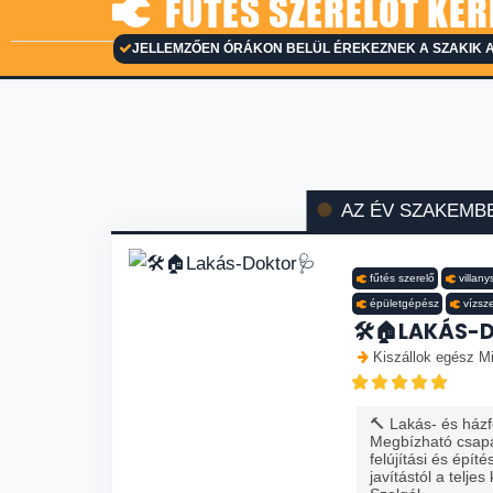
FŰTÉS SZERELŐT KER
JELLEMZŐEN ÓRÁKON BELÜL ÉREKEZNEK A SZAKIK A
AZ ÉV SZAKEMB
fűtés szerelő
villany
épületgépész
vízsz
🛠️🏠LAKÁS-
Kiszállok egész Mi
🔨 Lakás- és házfe
Megbízható csapa
felújítási és épít
javítástól a teljes