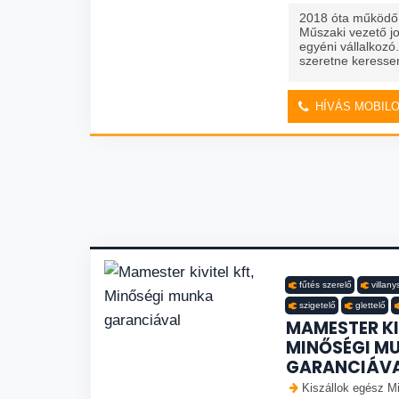
2018 óta működő 
Műszaki vezető j
egyéni vállalkozó
szeretne keresse
HÍVÁS MOBIL
fűtés szerelő
villany
szigetelő
glettelő
MAMESTER KIV
MINŐSÉGI M
GARANCIÁV
Kiszállok egész Mi