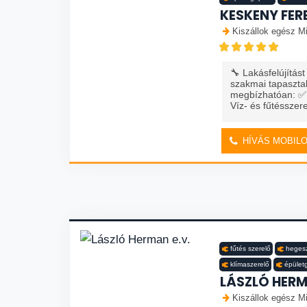
KESKENY FER
Kiszállok egész Mi
🔧 Lakásfelújítást
szakmai tapasztal
megbízhatóan: ✅ T
Víz- és fűtésszer
HÍVÁS MOBIL
fűtés szerelő
heges
klímaszerelő
épület
LÁSZLÓ HERM
Kiszállok egész Mi