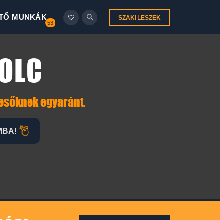
TŐ MUNKÁK
SZAKI LESZEK
53
KOLC
resőknek egyaránt.
MBA!