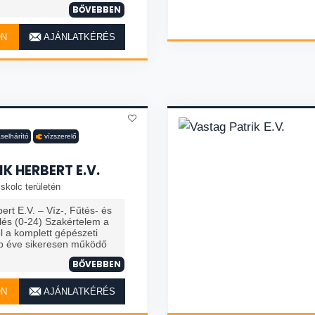
BŐVEBBEN
ON
AJÁNLATKÉRÉS
selhárító
vízszerelő
IK HERBERT E.V.
skolc területén
bert E.V. – Víz-, Fűtés- és
lés (0-24) Szakértelem a
ól a komplett gépészeti
öbb éve sikeresen működő
BŐVEBBEN
ON
AJÁNLATKÉRÉS