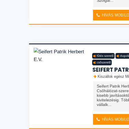
Szolgál...
HÍVÁS MOBIL
fűtés szerelő
dugulá
csőszerelő
SEIFERT PATR
Kiszállok egész Mi
Seifert Patrik Her
Csőhálózat-szere
kisebb javításokt
kivitelezésig. T
vállalk...
HÍVÁS MOBIL