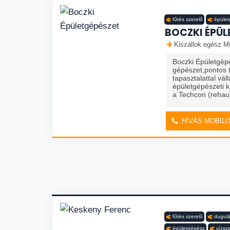
fűtés szerelő
épüle
BOCZKI ÉPÜL
Kiszállok egész Mi
Boczki Épületgépé
gépészet,pontos 
tapasztalattal váll
épületgépészeti k
a Techcon (rehau) 
HÍVÁS MOBIL
fűtés szerelő
dugulá
épületgépész
vízsz