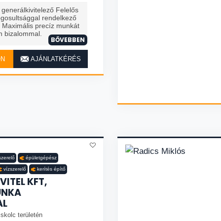
generálkivitelező Felelős
ogosultsággal rendelkező
. Maximális precíz munkát
n bizalommal.
BŐVEBBEN
ON
AJÁNLATKÉRÉS
szerelő
épületgépész
vízszerelő
kerítés építő
ITEL KFT,
UNKA
AL
skolc területén