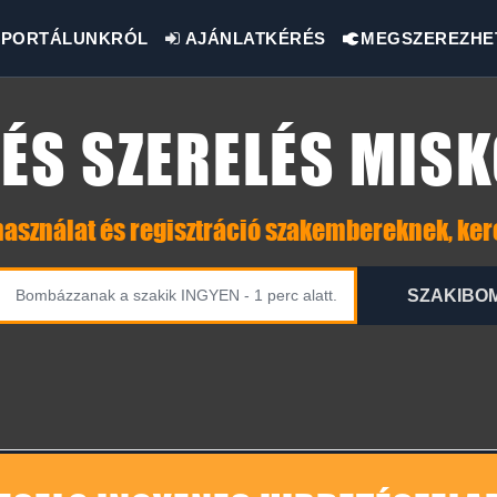
PORTÁLUNKRÓL
AJÁNLATKÉRÉS
MEGSZEREZHE
ÉS SZERELÉS MIS
asználat és regisztráció szakembereknek, ke
SZAKIBO