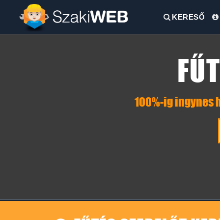
KERESŐ
FŰT
100%-ig ingynes h