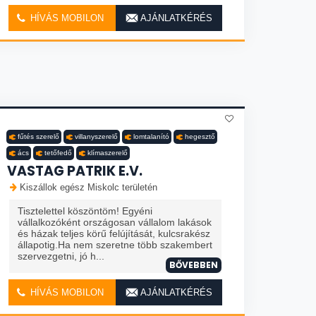
HÍVÁS MOBILON
AJÁNLATKÉRÉS
fűtés szerelő
villanyszerelő
lomtalanító
hegesztő
ács
tetőfedő
klímaszerelő
VASTAG PATRIK E.V.
Kiszállok egész Miskolc területén
Tisztelettel köszöntöm! Egyéni
vállalkozóként országosan vállalom lakások
és házak teljes körű felújítását, kulcsrakész
állapotig.Ha nem szeretne több szakembert
szervezgetni, jó h...
BŐVEBBEN
HÍVÁS MOBILON
AJÁNLATKÉRÉS