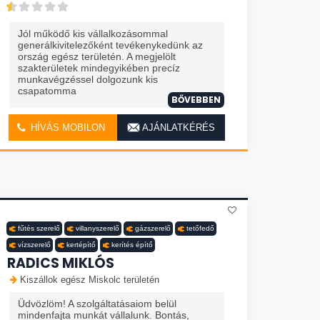
Jól működő kis vállalkozásommal
generálkivitelezőként tevékenykedünk az
ország egész területén. A megjelölt
szakterületek mindegyikében precíz
munkavégzéssel dolgozunk kis
csapatomma
BŐVEBBEN
HÍVÁS MOBILON
AJÁNLATKÉRÉS
fűtés szerelő
villanyszerelő
gázszerelő
tetőfedő
vízszerelő
kertépítő
kerítés építő
RADICS MIKLÓS
Kiszállok egész Miskolc területén
Üdvözlöm! A szolgáltatásaiom belül
mindenfajta munkát vállalunk. Bontás,