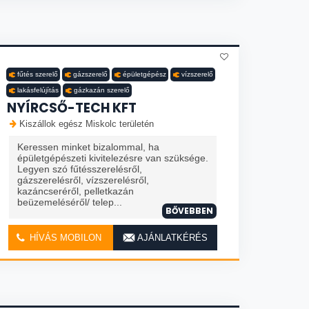
fűtés szerelő
gázszerelő
épületgépész
vízszerelő
lakásfelújítás
gázkazán szerelő
NYÍRCSŐ-TECH KFT
Kiszállok egész Miskolc területén
Keressen minket bizalommal, ha
épületgépészeti kivitelezésre van szüksége.
Legyen szó fűtésszerelésről,
gázszerelésről, vízszerelésről,
kazáncseréről, pelletkazán
beüzemeléséről/ telep...
BŐVEBBEN
HÍVÁS MOBILON
AJÁNLATKÉRÉS