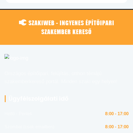
SZAKIWEB - INGYENES ÉPÍTŐIPARI
SZAKEMBER KERESŐ
Országos építőipari, felújítás, otthon témájú
szakemberkereső portál. Minden szaki egy helyen!
Ügyfélszolgálati idő
Hétfő - Péntek
8:00 - 17:00
Szombat (csak emailben)
8:00 - 17:00