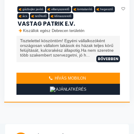
gázbojler javító
villanyszerelő
lomtalanító
hegesztő
ács
tetőfedő
klímaszerelő
VASTAG PATRIK E.V.
Kiszállok egész Debrecen területén
Tisztelettel köszöntöm! Egyéni vállalkozóként
országosan vállalom lakások és házak teljes körű
felújítását, kulcsrakész állapotig.Ha nem szeretne
több szakembert szervezgetni, jó h...
BŐVEBBEN
HÍVÁS MOBILON
AJÁNLATKÉRÉS