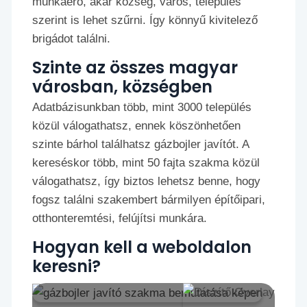
munkaerő, akár község, város, település
szerint is lehet szűrni. Így könnyű kivitelező
brigádot találni.
Szinte az összes magyar
városban, községben
Adatbázisunkban több, mint 3000 település
közül válogathatsz, ennek köszönhetően
szinte bárhol találhatsz gázbojler javítót. A
kereséskor több, mint 50 fajta szakma közül
válogathatsz, így biztos lehetsz benne, hogy
fogsz találni szakembert bármilyen építőipari,
otthonteremtési, felújítsi munkára.
Hogyan kell a weboldalon
keresni?