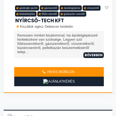
gázbojler javító
gázszerelő
épületgépész
vízszerelő
lakásfelújítás
fűtés szerelő
gázkazán szerelő
NYÍRCSŐ-TECH KFT
Kiszállok egész Debrecen területén
Keressen minket bizalommal, ha épületgépészeti
kivitelezésre van szüksége. Legyen szó
fűtésszerelésről, gázszerelésről, vízszerelésről,
kazáncseréről, pelletkazán beüzemeléséről/
telep...
BŐVEBBEN
HÍVÁS MOBILON
AJÁNLATKÉRÉS