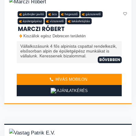
gázbojler javító
ács
hegesztő
gázszerelő
épületgépész
vízszerelő
lakásfelújítás
MARCZI RÓBERT
Kiszállok egész Debrecen területén
Vállalkozásunk 4 fős alpinista cspattal rendelkezik,
elsősorban alpin de épületgépész munkákat is
vállalunk. Keressenek bizalommal.
BŐVEBBEN
HÍVÁS MOBILON
AJÁNLATKÉRÉS