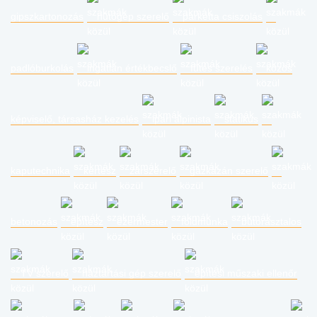
gipszkartonozás
hűtőgép szerelő
parketta csiszolás
padlóburkolás
ingatlan értékbecslő
fűtés szerelés
közös
képviselő, társasház kezelés
ipari alpinista
statikus
kaputechnika
kertész
zárszerelő
gázkazán szerelő
betonozás
építész
ezermester
földmunka
bútorasztalos
TV szerelő
háztartási gép szerelő
építési műszaki ellenőr