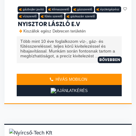
gázbojler javító
klímaszerelő
gázszerelő
épületgépész
vízszerelő
fűtés szerelő
gázkazán szerelő
NYISZTOR LÁSZLÓ E.V
Kiszállok egész Debrecen területén
Több mint 10 éve foglalkozom víz-, gáz- és
fűtésszereléssel, teljes körű kivitelezéssel és
hibajavítással. Munkám során fontosnak tartom a
megbízhatóságot, a precíz kivitelezést ...
BŐVEBBEN
HÍVÁS MOBILON
AJÁNLATKÉRÉS