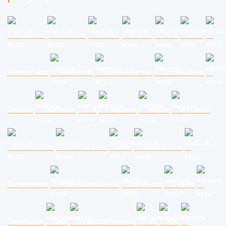
Budapest
Debrecen
Szeged
Miskolc
Pécs
Győr
Nyíregyháza
Kecskemét
Székesfehérvár
Szombathely
Szolnok
Tatabánya
Érd
Kaposvár
Sopron
Veszprém
Békéscsaba
Zalaegerszeg
Eger
Nagykanizsa
Dunaújváros
Hódmezővásárhely
Dunakeszi
Cegléd
Salgótarján
Baja
Szigetszentmiklós
Ózd
Vác