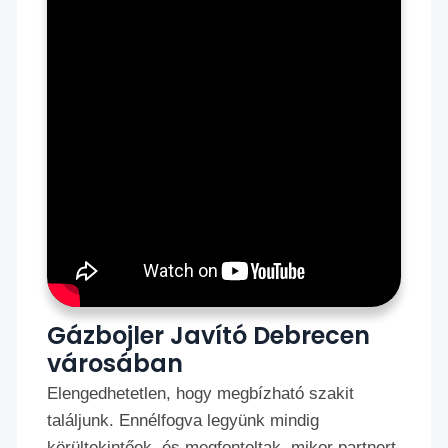
Gázbojler Javító Debrecen
városában
Elengedhetetlen, hogy megbízható szakit
találjunk. Ennélfogva legyünk mindig
körültekintőek, és megfontoltak, mikor partnert