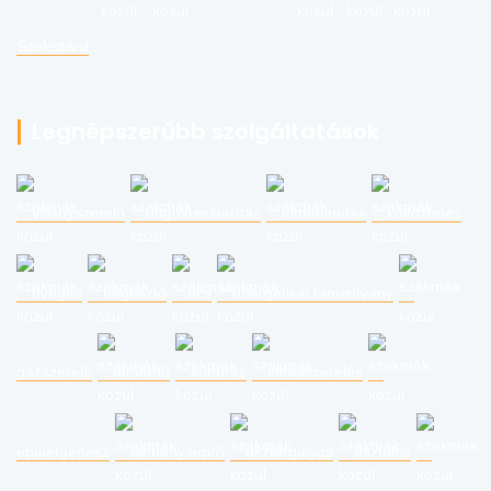
Szekszárd
Legnépszerűbb szolgáltatások
villanyszerelő
duguláselhárítás
lomtalanítás
költöztetés
üveges
hegesztő
ács
energetikai tanúsítvány
gázszerelő
tetőfedő
kútfúrás
klímaszerelés
épületgépész
kéményseprő
esztergályos
asztalos