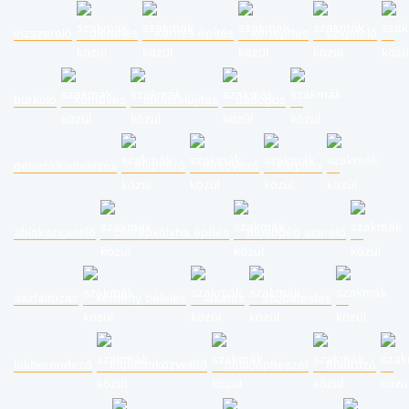
vízszerelő
glettelés
kerítés építés
kertépítés
szigetelő
burkoló
kőműves
lakásfelújítás
bádogos
generálkivitelezés
földmérő
térkövező
kárpitos
ablakszigetelő
cserépkályha építés
mosógép szerelő
aszfaltozás
kémény bélelés
lakatos
szobafestés
lakberendező
ingatlanközvetítő
belsőépítészet
fuvarozó