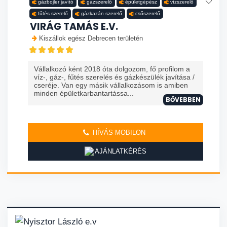
gázbojler javító
gázszerelő
épületgépész
vízszerelő
fűtés szerelő
gázkazán szerelő
csőszerelő
VIRÁG TAMÁS E.V.
Kiszállok egész Debrecen területén
Vállalkozó ként 2018 óta dolgozom, fő profilom a
víz-, gáz-, fűtés szerelés és gázkészülék javítása /
cseréje. Van egy másik vállalkozásom is amiben
minden épületkarbantartássa...
BŐVEBBEN
HÍVÁS MOBILON
AJÁNLATKÉRÉS