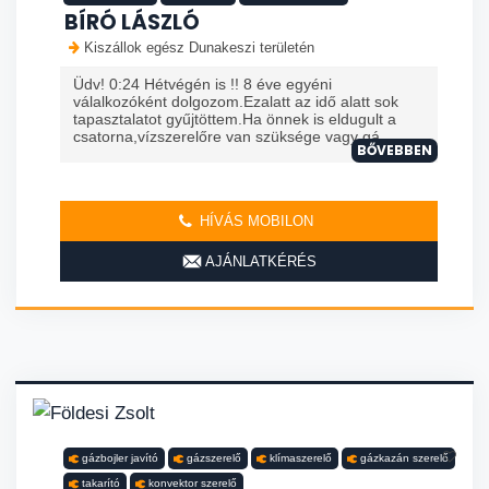
BÍRÓ LÁSZLÓ
Kiszállok egész Dunakeszi területén
Üdv! 0:24 Hétvégén is !! 8 éve egyéni
válalkozóként dolgozom.Ezalatt az idő alatt sok
tapasztalatot gyűjtöttem.Ha önnek is eldugult a
csatorna,vízszerelőre van szüksége vagy gá
BŐVEBBEN
HÍVÁS MOBILON
AJÁNLATKÉRÉS
gázbojler javító
gázszerelő
klímaszerelő
gázkazán szerelő
takarító
konvektor szerelő