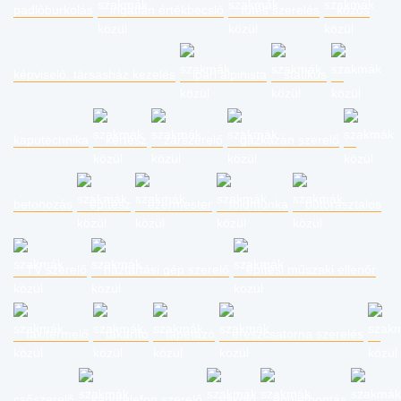
padlóburkolás
ingatlan értékbecslő
fűtés szerelés
közös
képviselő, társasház kezelés
ipari alpinista
statikus
kaputechnika
kertész
zárszerelő
gázkazán szerelő
betonozás
építész
ezermester
földmunka
bútorasztalos
TV szerelő
háztartási gép szerelő
építési műszaki ellenőr
fakitermelő
takarító
tapétázó
ereszcsatorna szerelés
csőszerelő
kaputelefon szerelő
vakoló
épületbontás