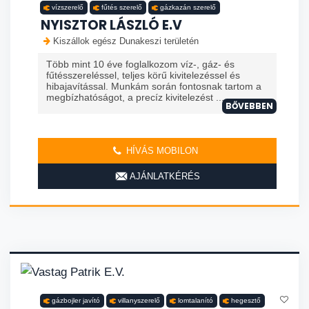
vízszerelő
fűtés szerelő
gázkazán szerelő
NYISZTOR LÁSZLÓ E.V
Kiszállok egész Dunakeszi területén
Több mint 10 éve foglalkozom víz-, gáz- és
fűtésszereléssel, teljes körű kivitelezéssel és
hibajavítással. Munkám során fontosnak tartom a
megbízhatóságot, a precíz kivitelezést ...
BŐVEBBEN
HÍVÁS MOBILON
AJÁNLATKÉRÉS
gázbojler javító
villanyszerelő
lomtalanító
hegesztő