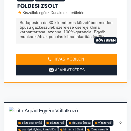
FÖLDESI ZSOLT
Kiszállok egész Dunakeszi területén
Budapesten és 30 kilométeres körzetében minden
típusú gázkészülék szerelése cseréje klíma
karbantartása azonnal 100%-garancia. Egyéb
munkánk Ablak pucolás klíma takarítás fertötle...
BŐVEBBEN
HÍVÁS MOBILON
AJÁNLATKÉRÉS
gázbojler javító
gázszerelő
épületgépész
vízszerelő
cserépkályhás, kandallós
kémény bélelő
fűtés szerelő