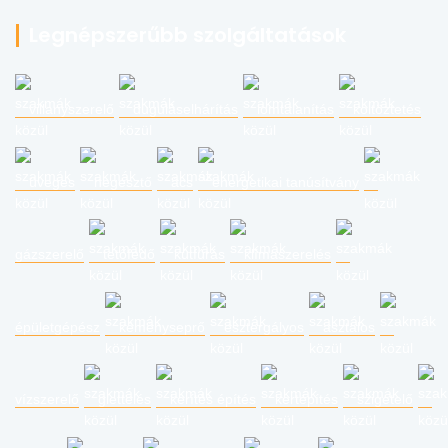
Legnépszerűbb szolgáltatások
villanyszerelő
duguláselhárítás
lomtalanítás
költöztetés
üveges
hegesztő
ács
energetikai tanúsítvány
gázszerelő
tetőfedő
kútfúrás
klímaszerelés
épületgépész
kéményseprő
esztergályos
asztalos
vízszerelő
glettelés
kerítés építés
kertépítés
szigetelő