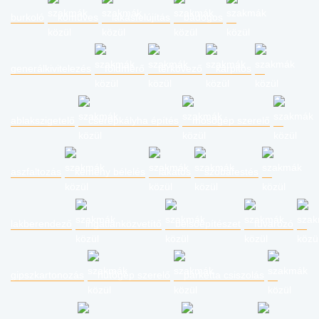
burkoló
kőműves
lakásfelújítás
bádogos
generálkivitelezés
földmérő
térkövező
kárpitos
ablakszigetelő
cserépkályha építés
mosógép szerelő
aszfaltozás
kémény bélelés
lakatos
szobafestés
lakberendező
ingatlanközvetítő
belsőépítészet
fuvarozó
gipszkartonozás
hűtőgép szerelő
parketta csiszolás