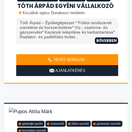
TÓTH ÁRPÁD EGYÉNI VÁLLALKOZÓ
Kiszállok egész Dunakeszi területén
Tóth Árpád – Épületgépészet * Fűtési rendszerek
szerelése és korszerűsítése* Víz-, csatorna- és
gázszerelés* Kazánok telepítése és karbantartása*
Radiátor- és padlófűtés kivitel...
BŐVEBBEN
HÍVÁS MOBILON
AJÁNLATKÉRÉS
gázbojler javító
vízszerelő
fűtés szerelő
gázkazán szerelő
konvektor szerelő