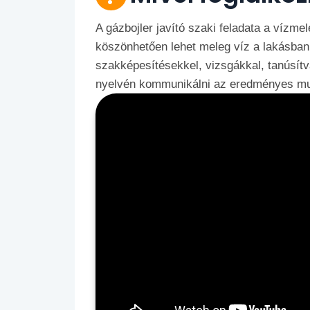
A gázbojler javító szaki feladata a vízm
köszönhetően lehet meleg víz a lakásban
szakképesítésekkel, vizsgákkal, tanúsítv
nyelvén kommunikálni az eredményes m