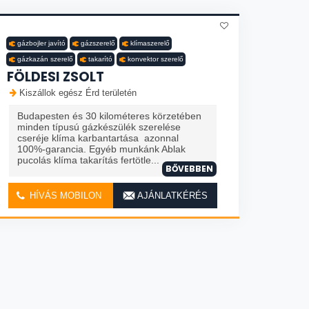
gázbojler javító
gázszerelő
klímaszerelő
gázkazán szerelő
takarító
konvektor szerelő
FÖLDESI ZSOLT
Kiszállok egész Érd területén
Budapesten és 30 kilométeres körzetében
minden típusú gázkészülék szerelése
cseréje klíma karbantartása azonnal
100%-garancia. Egyéb munkánk Ablak
pucolás klíma takarítás fertötle...
BŐVEBBEN
HÍVÁS MOBILON
AJÁNLATKÉRÉS