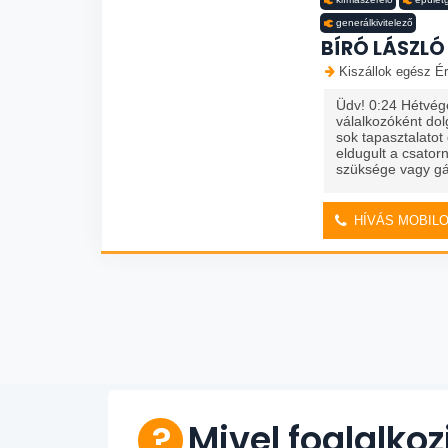
generálkivitelező
BÍRÓ LÁSZLÓ
Kiszállok egész Ér
Üdv! 0:24 Hétvégé
válalkozóként dol
sok tapasztalatot
eldugult a csator
szüksége vagy g
HÍVÁS MOBIL
Mivel foglalkoz