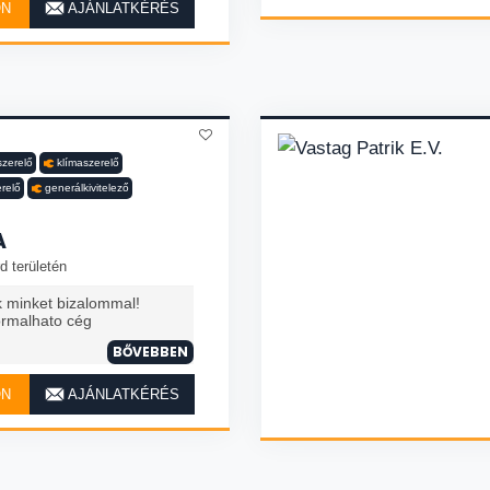
ON
AJÁNLATKÉRÉS
zerelő
klímaszerelő
erelő
generálkivitelező
A
d területén
k minket bizalommal!
ormalhato cég
BŐVEBBEN
ON
AJÁNLATKÉRÉS