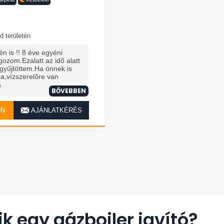
d területén
n is !! 8 éve egyéni
gozom.Ezalatt az idő alatt
 gyűjtöttem.Ha önnek is
na,vízszerelőre van
á
BŐVEBBEN
ON
AJÁNLATKÉRÉS
ik egy gázbojler javító?