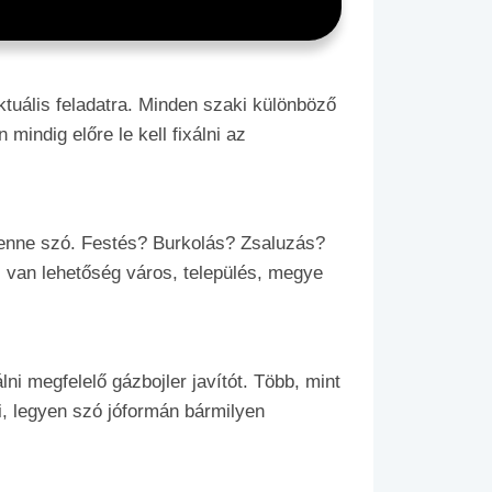
ktuális feladatra. Minden szaki különböző
mindig előre le kell fixálni az
lenne szó. Festés? Burkolás? Zsaluzás?
 van lehetőség város, település, megye
i megfelelő gázbojler javítót. Több, mint
i, legyen szó jóformán bármilyen