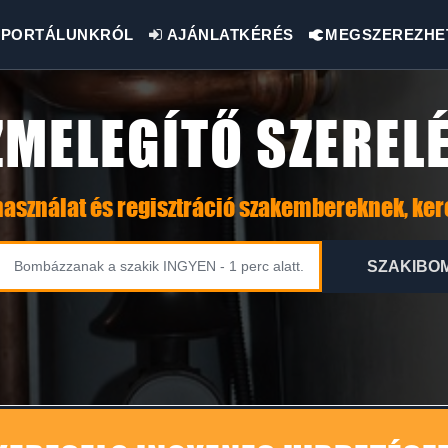
PORTÁLUNKRÓL
AJÁNLATKÉRÉS
MEGSZEREZHE
ZMELEGÍTŐ SZERELÉ
asználat és regisztráció szakembereknek, ke
SZAKIBO