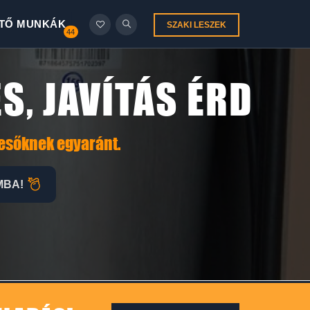
TŐ MUNKÁK
SZAKI LESZEK
44
S, JAVÍTÁS ÉRD
resőknek egyaránt.
MBA!