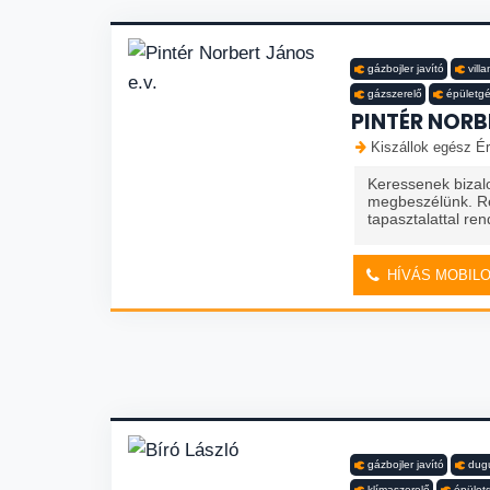
gázbojler javító
vill
gázszerelő
épületg
PINTÉR NORB
Kiszállok egész Ér
Keressenek bizal
megbeszélünk. R
tapasztalattal re
HÍVÁS MOBIL
gázbojler javító
dugu
klímaszerelő
épület