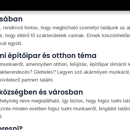
rosában
, rendkívül fontos, hogy megbízható személyt találjunk az a
s, hogy eltérő fő szakterületeik vannak. Ennek köszönhetően 
val együtt.
i építőipar és otthon téma
unkaerőt, amennyiben otthon, felújítás, építőipar témáról 
akberendezés? Glettelés? Legyen szó akármilyen munkáról,
vitelező partnert találni.
 községben és városban
yiség neve megtalálható, így biztos, hogy fogsz tudni találn
zinte minden esetben fogsz tudni munkaerőt, brigádot találn
l.
eresni?