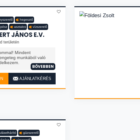
anyszerelő
hegesztő
épész
asztalos
vízszerelő
ERT JÁNOS E.V.
d területén
ommal! Mindent
engeteg munkából való
ndelkezem.
BŐVEBBEN
ON
AJÁNLATKÉRÉS
láselhárító
gázszerelő
gépész
vízszerelő