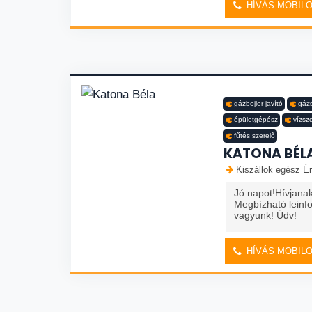
HÍVÁS MOBIL
gázbojler javító
gázs
épületgépész
vízsz
fűtés szerelő
KATONA BÉL
Kiszállok egész Ér
Jó napot!Hívjana
Megbízható leinf
vagyunk! Üdv!
HÍVÁS MOBIL