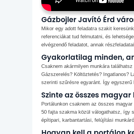
Gázbojler Javító Érd vá
Mikor egy adott feladatra szakit keresünk
referenciákat tud felmutatni, és lehetsége
elvégzendő feladatot, annak részfeladatai
Gyakorlatilag minden, am
Csaknem akármilyen munkára találhatsz m
Gázszerelés? Költöztetés? Ingatlanos? L
szerinti szűrésre egyaránt. Így egyszerű ki
Szinte az összes magyar
Portálunkon csaknem az összes magyar hel
50 fajta szakma közül válogathatsz, így s
építipari, karbantartási, felújítási munkáró
Hogyan kell a portálon k