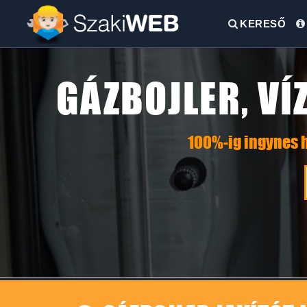
KERESŐ
GÁZBOJLER, VÍ
100%-ig ingynes h