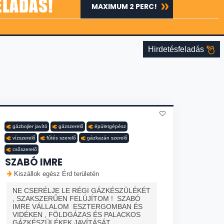
ELADÁS!
MAXIMUM 2 PERC!
Hirdetésfeladás
gázbojler javító
gázszerelő
épületgépész
vízszerelő
fűtés szerelő
gázkazán szerelő
csőszerelő
SZABÓ IMRE
Kiszállok egész Érd területén
NE CSERÉLJE LE RÉGI GÁZKÉSZÜLÉKÉT
, SZAKSZERŰEN FELÚJÍTOM ! SZABÓ
IMRE VÁLLALOM ESZTERGOMBAN ÉS
VIDÉKEN , FÖLDGÁZAS ÉS PALACKOS
GÁZKÉSZÜLÉKEK JAVÍTÁSÁT ,