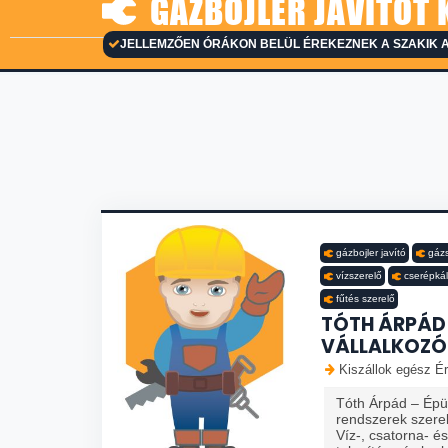
GÁZBOJLER JAVÍTÓT 
JELLEMZŐEN ÓRÁKON BELÜL ÉREKEZNEK A SZAKIK A
gázbojler javító
gázs
vízszerelő
cserépkál
fűtés szerelő
TÓTH ÁRPÁD
VÁLLALKOZÓ
Kiszállok egész Ér
Tóth Árpád – Épül
rendszerek szere
Víz-, csatorna- é