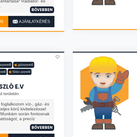
bantartása* Radiátor- és
.
BŐVEBBEN
ON
AJÁNLATKÉRÉS
aszerelő
gázszerelő
erelő
fűtés szerelő
SZLÓ E.V
d területén
foglalkozom víz-, gáz- és
teljes körű kivitelezéssel
l. Munkám során fontosnak
atóságot, a precíz
BŐVEBBEN