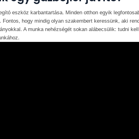
elegító eszköz karbantartása. Minden otthon egyik legfonto
. Fontos, hogy mindig olyan szakembert keressünk, aki ren
ányokkal. A munka nehézségét sokan alábecsülik: tudni kell
unkához.