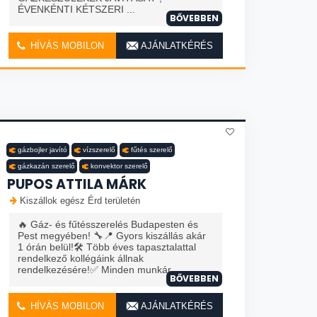
ÉVENKÉNTI KÉTSZERI ...
BŐVEBBEN
HÍVÁS MOBILON
AJÁNLATKÉRÉS
gázbojler javító
vízszerelő
fűtés szerelő
gázkazán szerelő
konvektor szerelő
PUPOS ATTILA MÁRK
Kiszállok egész Érd területén
🔥 Gáz- és fűtésszerelés Budapesten és
Pest megyében! 🔧📍 Gyors kiszállás akár
1 órán belül!🛠️ Több éves tapasztalattal
rendelkező kollégáink állnak
rendelkezésére!✅ Minden munkár...
BŐVEBBEN
HÍVÁS MOBILON
AJÁNLATKÉRÉS