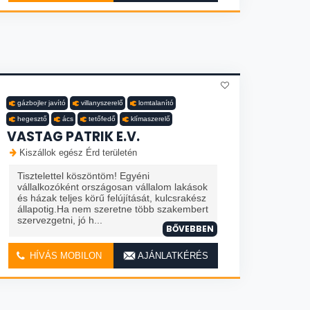
gázbojler javító
villanyszerelő
lomtalanító
hegesztő
ács
tetőfedő
klímaszerelő
VASTAG PATRIK E.V.
Kiszállok egész Érd területén
Tisztelettel köszöntöm! Egyéni
vállalkozóként országosan vállalom lakások
és házak teljes körű felújítását, kulcsrakész
állapotig.Ha nem szeretne több szakembert
szervezgetni, jó h...
BŐVEBBEN
HÍVÁS MOBILON
AJÁNLATKÉRÉS