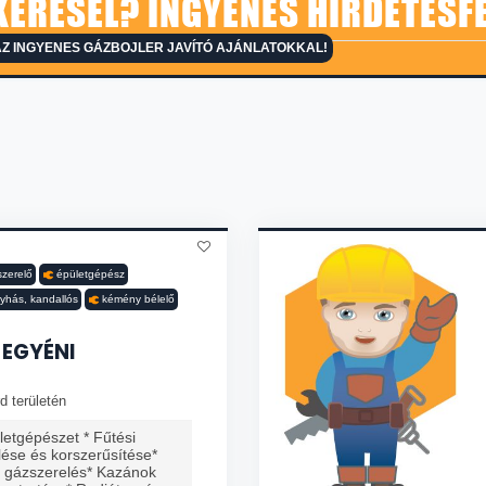
KERESEL? INGYENES HIRDETÉSF
Z INGYENES GÁZBOJLER JAVÍTÓ AJÁNLATOKKAL!
zerelő
épületgépész
yhás, kandallós
kémény bélelő
 EGYÉNI
d területén
etgépészet * Fűtési
lése és korszerűsítése*
s gázszerelés* Kazánok