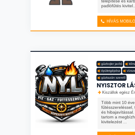
telepítése és kar
padlófűtés kivitel..
HÍVÁS MOBIL
gázbojler javító
klím
épületgépész
vízsz
gázkazán szerelő
NYISZTOR LÁ
Kiszállok egész Ér
Több mint 10 éve 
fűtésszereléssel, 
és hibajavítássa
tartom a megbízh
kivitelezést ...