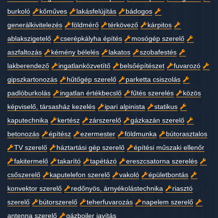
burkoló
kőműves
lakásfelújítás
bádogos
generálkivitelezés
földmérő
térkövező
kárpitos
ablakszigetelő
cserépkályha építés
mosógép szerelő
aszfaltozás
kémény bélelés
lakatos
szobafestés
lakberendező
ingatlanközvetítő
belsőépítészet
fuvarozó
gipszkartonozás
hűtőgép szerelő
parketta csiszolás
padlóburkolás
ingatlan értékbecslő
fűtés szerelés
közös
képviselő, társasház kezelés
ipari alpinista
statikus
kaputechnika
kertész
zárszerelő
gázkazán szerelő
betonozás
építész
ezermester
földmunka
bútorasztalos
TV szerelő
háztartási gép szerelő
építési műszaki ellenőr
fakitermelő
takarító
tapétázó
ereszcsatorna szerelés
csőszerelő
kaputelefon szerelő
vakoló
épületbontás
konvektor szerelő
redőnyös, árnyékolástechnika
riasztó
szerelő
bútorszerelő
teherfuvarozás
napelem szerelő
antenna szerelő
gázbojler javítás