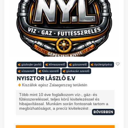
gázbojler javító
klímaszerelő
gázszerelő
épületgépész
vízszerelő
fűtés szerelő
gázkazán szerelő
NYISZTOR LÁSZLÓ E.V
Kiszállok egész Zalaegerszeg területén
Több mint 10 éve foglalkozom víz-, gáz- és
fűtésszereléssel, teljes körű kivitelezéssel és
hibajavítással. Munkám során fontosnak tartom a
megbízhatóságot, a precíz kivitelezést ...
BŐVEBBEN