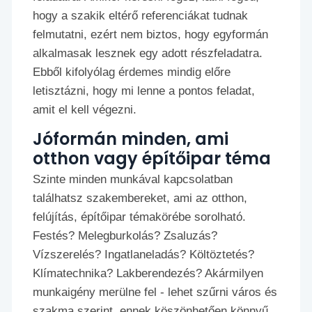
hogy a szakik eltérő referenciákat tudnak
felmutatni, ezért nem biztos, hogy egyformán
alkalmasak lesznek egy adott részfeladatra.
Ebből kifolyólag érdemes mindig előre
letisztázni, hogy mi lenne a pontos feladat,
amit el kell végezni.
Jóformán minden, ami
otthon vagy építőipar téma
Szinte minden munkával kapcsolatban
találhatsz szakembereket, ami az otthon,
felújítás, építőipar témakörébe sorolható.
Festés? Melegburkolás? Zsaluzás?
Vízszerelés? Ingatlaneladás? Költöztetés?
Klímatechnika? Lakberendezés? Akármilyen
munkaigény merülne fel - lehet szűrni város és
szakma szerint, ennek köszönhetően könnyű