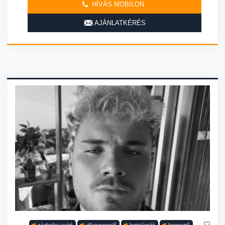
HÍVÁS MOBILON
AJÁNLATKÉRÉS
gázbojler javító
villanyszerelő
lomtalanító
hegesztő