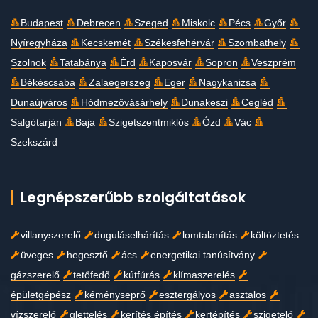
Budapest
Debrecen
Szeged
Miskolc
Pécs
Győr
Nyíregyháza
Kecskemét
Székesfehérvár
Szombathely
Szolnok
Tatabánya
Érd
Kaposvár
Sopron
Veszprém
Békéscsaba
Zalaegerszeg
Eger
Nagykanizsa
Dunaújváros
Hódmezővásárhely
Dunakeszi
Cegléd
Salgótarján
Baja
Szigetszentmiklós
Ózd
Vác
Szekszárd
Legnépszerűbb szolgáltatások
villanyszerelő
duguláselhárítás
lomtalanítás
költöztetés
üveges
hegesztő
ács
energetikai tanúsítvány
gázszerelő
tetőfedő
kútfúrás
klímaszerelés
épületgépész
kéményseprő
esztergályos
asztalos
vízszerelő
glettelés
kerítés építés
kertépítés
szigetelő