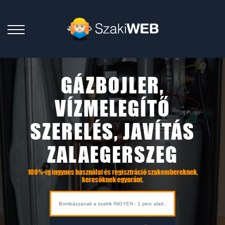
GÁZBOJLER,
VÍZMELEGÍTŐ
SZERELÉS, JAVÍTÁS
ZALAEGERSZEG
100%-ig ingynes használat és regisztráció szakembereknek,
keresőknek egyaránt.