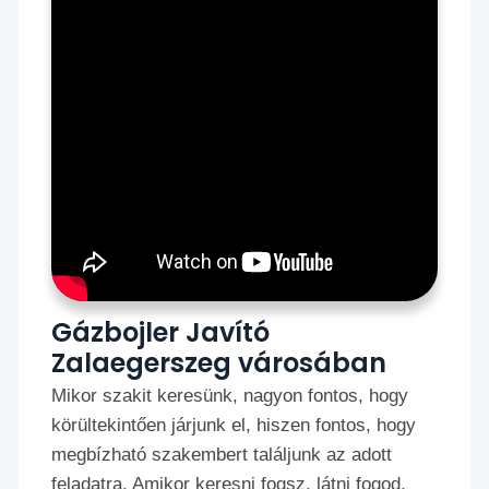
Gázbojler Javító
Zalaegerszeg városában
Mikor szakit keresünk, nagyon fontos, hogy
körültekintően járjunk el, hiszen fontos, hogy
megbízható szakembert találjunk az adott
feladatra. Amikor keresni fogsz, látni fogod,