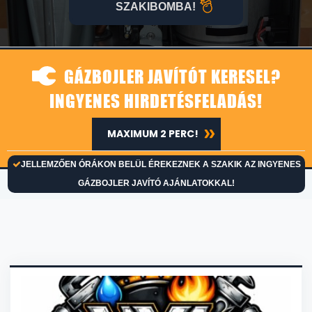
SZAKIBOMBA!
GÁZBOJLER JAVÍTÓT KERESEL?
INGYENES HIRDETÉSFELADÁS!
MAXIMUM 2 PERC!
JELLEMZŐEN ÓRÁKON BELÜL ÉREKEZNEK A SZAKIK AZ INGYENES
GÁZBOJLER JAVÍTÓ AJÁNLATOKKAL!