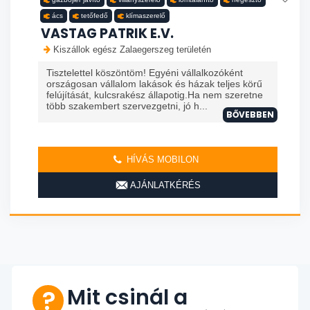
ács
tetőfedő
klímaszerelő
VASTAG PATRIK E.V.
Kiszállok egész Zalaegerszeg területén
Tisztelettel köszöntöm! Egyéni vállalkozóként
országosan vállalom lakások és házak teljes körű
felújítását, kulcsrakész állapotig.Ha nem szeretne
több szakembert szervezgetni, jó h...
BŐVEBBEN
HÍVÁS MOBILON
AJÁNLATKÉRÉS
Mit csinál a