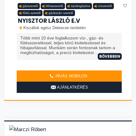
gázszerelő
klímaszerelő
épületgépész
vízszerelő
fűtés szerelő
gázkazán szerelő
NYISZTOR LÁSZLÓ E.V
Kiszállok egész Debrecen területén
Több mint 10 éve foglalkozom víz-, gáz- és
fűtésszereléssel, teljes körű kivitelezéssel és
hibajavítással. Munkám során fontosnak tartom a
megbízhatóságot, a precíz kivitelezést ...
BŐVEBBEN
HÍVÁS MOBILON
AJÁNLATKÉRÉS