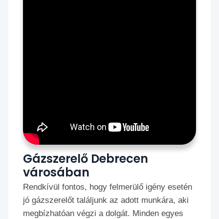
Gázszerelő Debrecen
városában
Rendkívül fontos, hogy felmerülő igény esetén
jó gázszerelőt találjunk az adott munkára, aki
megbízhatóan végzi a dolgát. Minden egyes