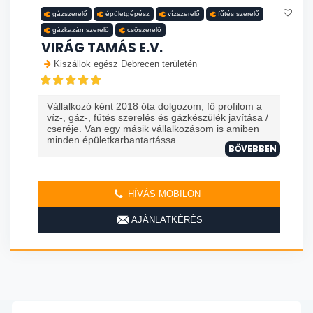
gázszerelő
épületgépész
vízszerelő
fűtés szerelő
gázkazán szerelő
csőszerelő
VIRÁG TAMÁS E.V.
Kiszállok egész Debrecen területén
Vállalkozó ként 2018 óta dolgozom, fő profilom a
víz-, gáz-, fűtés szerelés és gázkészülék javítása /
cseréje. Van egy másik vállalkozásom is amiben
minden épületkarbantartássa...
BŐVEBBEN
HÍVÁS MOBILON
AJÁNLATKÉRÉS