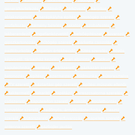
burkoló
kőműves
lakásfelújítás
bádogos
generálkivitelezés
földmérő
térkövező
kárpitos
ablakszigetelő
cserépkályha építés
mosógép szerelő
aszfaltozás
kémény bélelés
lakatos
szobafestés
lakberendező
ingatlanközvetítő
belsőépítészet
fuvarozó
gipszkartonozás
hűtőgép szerelő
parketta csiszolás
padlóburkolás
ingatlan értékbecslő
fűtés szerelés
közös
képviselő, társasház kezelés
ipari alpinista
statikus
kaputechnika
kertész
zárszerelő
gázkazán szerelő
betonozás
építész
ezermester
földmunka
bútorasztalos
TV szerelő
háztartási gép szerelő
építési műszaki ellenőr
fakitermelő
takarító
tapétázó
ereszcsatorna szerelés
csőszerelő
kaputelefon szerelő
vakoló
épületbontás
konvektor szerelő
redőnyös, árnyékolástechnika
riasztó
szerelő
bútorszerelő
teherfuvarozás
napelem szerelő
antenna szerelő
gázbojler javítás