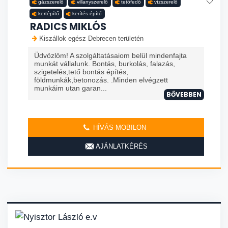
gázszerelő
villanyszerelő
tetőfedő
vízszerelő
kertépítő
kerítés építő
RADICS MIKLÓS
Kiszállok egész Debrecen területén
Üdvözlöm! A szolgáltatásaiom belül mindenfajta
munkát vállalunk. Bontás, burkolás, falazás,
szigetelés,tető bontás építés,
földmunkák,betonozás. .Minden elvégzett
munkáim utan garan...
BŐVEBBEN
HÍVÁS MOBILON
AJÁNLATKÉRÉS