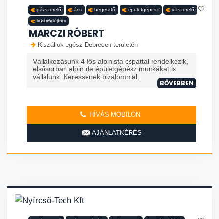
gázszerelő
ács
hegesztő
épületgépész
vízszerelő
lakásfelújítás
MARCZI RÓBERT
Kiszállok egész Debrecen területén
Vállalkozásunk 4 fős alpinista cspattal rendelkezik,
elsősorban alpin de épületgépész munkákat is
vállalunk. Keressenek bizalommal.
BŐVEBBEN
HÍVÁS MOBILON
AJÁNLATKÉRÉS