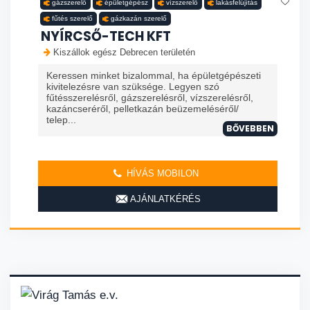
gázszerelő
épületgépész
vízszerelő
lakásfelújítás
fűtés szerelő
gázkazán szerelő
NYÍRCSŐ-TECH KFT
Kiszállok egész Debrecen területén
Keressen minket bizalommal, ha épületgépészeti
kivitelezésre van szüksége. Legyen szó
fűtésszerelésről, gázszerelésről, vízszerelésről,
kazáncseréről, pelletkazán beüzemeléséről/
telep...
BŐVEBBEN
HÍVÁS MOBILON
AJÁNLATKÉRÉS