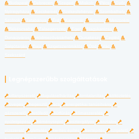
Budapest
Debrecen
Szeged
Miskolc
Pécs
Győr
Nyíregyháza
Kecskemét
Székesfehérvár
Szombathely
Szolnok
Tatabánya
Érd
Kaposvár
Sopron
Veszprém
Békéscsaba
Zalaegerszeg
Eger
Nagykanizsa
Dunaújváros
Hódmezővásárhely
Dunakeszi
Cegléd
Salgótarján
Baja
Szigetszentmiklós
Ózd
Vác
Szekszárd
Legnépszerűbb szolgáltatások
villanyszerelő
duguláselhárítás
lomtalanítás
költöztetés
üveges
hegesztő
ács
energetikai tanúsítvány
gázszerelő
tetőfedő
kútfúrás
klímaszerelés
épületgépész
kéményseprő
esztergályos
asztalos
vízszerelő
glettelés
kerítés építés
kertépítés
szigetelő