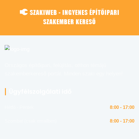
SZAKIWEB - INGYENES ÉPÍTŐIPARI
SZAKEMBER KERESŐ
Országos építőipari, felújítás, otthon témájú
szakemberkereső portál. Minden szaki egy helyen!
Ügyfélszolgálati idő
Hétfő - Péntek
8:00 - 17:00
Szombat (csak emailben)
8:00 - 17:00