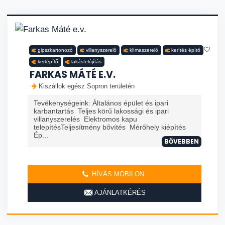
gipszkartonozó
villanyszerelő
klímaszerelő
kerítés építő
kertépítő
lakásfelújítás
FARKAS MÁTÉ E.V.
Kiszállok egész Sopron területén
Tevékenységeink: Általános épület és ipari
karbantartás Teljes körű lakossági és ipari
villanyszerelés Elektromos kapu
telepítésTeljesítmény bővítés Mérőhely kiépítés
Ép...
BŐVEBBEN
HÍVÁS MOBILON
AJÁNLATKÉRÉS