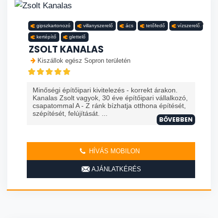
gipszkartonozó
villanyszerelő
ács
tetőfedő
vízszerelő
kertépítő
glettelő
ZSOLT KANALAS
Kiszállok egész Sopron területén
Minőségi építőipari kivitelezés - korrekt árakon.
Kanalas Zsolt vagyok, 30 éve építőipari vállalkozó,
csapatommal A - Z ránk bízhatja otthona építését,
szépítését, felújítását. ...
BŐVEBBEN
HÍVÁS MOBILON
AJÁNLATKÉRÉS