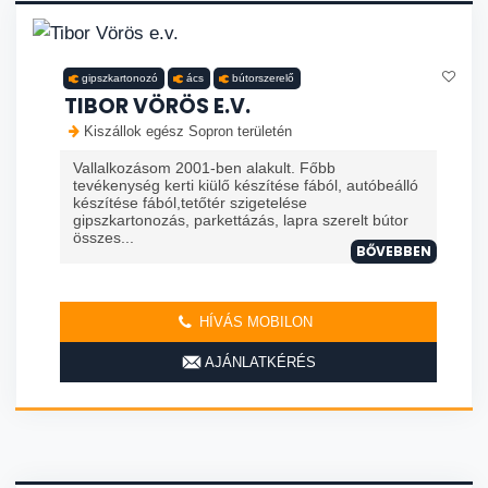
gipszkartonozó
ács
bútorszerelő
TIBOR VÖRÖS E.V.
Kiszállok egész Sopron területén
Vallalkozásom 2001-ben alakult. Főbb
tevékenység kerti kiülő készítése fából, autóbeálló
készítése fából,tetőtér szigetelése
gipszkartonozás, parkettázás, lapra szerelt bútor
összes...
BŐVEBBEN
HÍVÁS MOBILON
AJÁNLATKÉRÉS