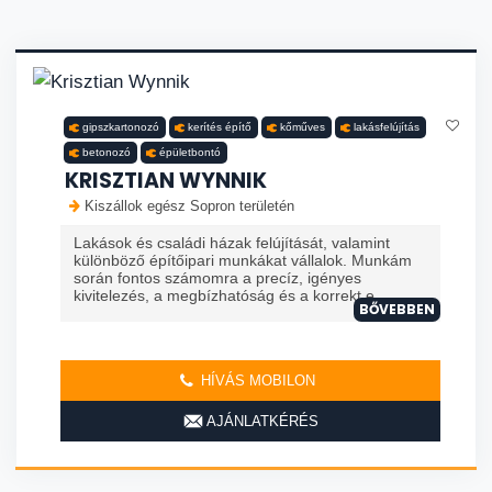
gipszkartonozó
kerítés építő
kőműves
lakásfelújítás
betonozó
épületbontó
KRISZTIAN WYNNIK
Kiszállok egész Sopron területén
Lakások és családi házak felújítását, valamint
különböző építőipari munkákat vállalok. Munkám
során fontos számomra a precíz, igényes
kivitelezés, a megbízhatóság és a korrekt e...
BŐVEBBEN
HÍVÁS MOBILON
AJÁNLATKÉRÉS