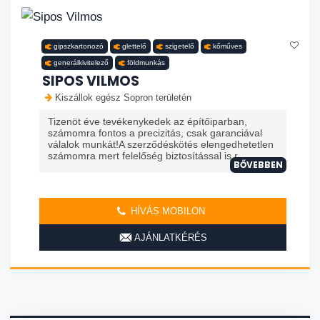
gipszkartonozó
glettelő
szigetelő
kőműves
generálkivitelező
földmunkás
SIPOS VILMOS
Kiszállok egész Sopron területén
Tizenöt éve tevékenykedek az építőiparban,
számomra fontos a precizitás, csak garanciával
válalok munkát!A szerződéskötés elengedhetetlen
számomra mert felelőség biztosítással is r...
BŐVEBBEN
HÍVÁS MOBILON
AJÁNLATKÉRÉS