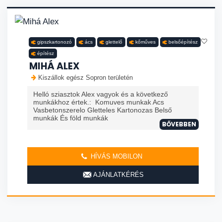
gipszkartonozó
ács
glettelő
kőműves
belsőépítész
építész
MIHÁ ALEX
Kiszállok egész Sopron területén
Helló sziasztok Alex vagyok és a következő
munkákhoz értek.: Komuves munkak Acs
Vasbetonszerelo Gletteles Kartonozas Belső
munkák És föld munkák
BŐVEBBEN
HÍVÁS MOBILON
AJÁNLATKÉRÉS