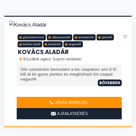
gipszkartonozó
villanyszerelő
lomtalanító
glettelő
kerítés építő
kertépítő
szigetelő
KOVÁCS ALADÁR
Kiszállok egész Sopron területén
Üdv szeretném bemutatni a kis csapatom ami 6 fö
ből ál ès gyors pontos és megbízható kis csapat
vagyunk
BŐVEBBEN
HÍVÁS MOBILON
AJÁNLATKÉRÉS