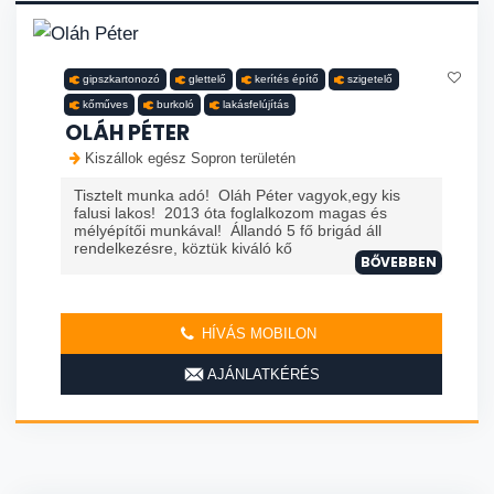
gipszkartonozó
glettelő
kerítés építő
szigetelő
kőműves
burkoló
lakásfelújítás
OLÁH PÉTER
Kiszállok egész Sopron területén
Tisztelt munka adó! Oláh Péter vagyok,egy kis
falusi lakos! 2013 óta foglalkozom magas és
mélyépítői munkával! Állandó 5 fő brigád áll
rendelkezésre, köztük kiváló kő
BŐVEBBEN
HÍVÁS MOBILON
AJÁNLATKÉRÉS