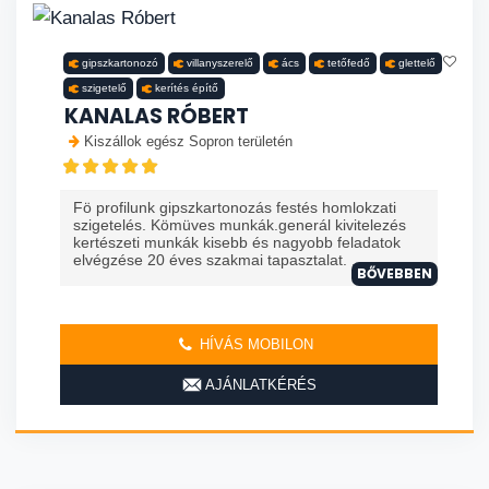
gipszkartonozó
villanyszerelő
ács
tetőfedő
glettelő
szigetelő
kerítés építő
KANALAS RÓBERT
Kiszállok egész Sopron területén
Fö profilunk gipszkartonozás festés homlokzati
szigetelés. Kömüves munkák.generál kivitelezés
kertészeti munkák kisebb és nagyobb feladatok
elvégzése 20 éves szakmai tapasztalat. ...
BŐVEBBEN
HÍVÁS MOBILON
AJÁNLATKÉRÉS