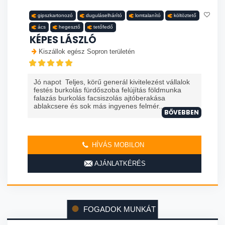
gipszkartonozó
duguláselhárító
lomtalanító
költöztető
ács
hegesztő
tetőfedő
KÉPES LÁSZLÓ
Kiszállok egész Sopron területén
Jó napot Teljes, körű generál kivitelezést vállalok
festés burkolás fürdőszoba felújítás földmunka
falazás burkolás facsiszolás ajtóberakása
ablakcsere és sok más ingyenes felmér...
BŐVEBBEN
HÍVÁS MOBILON
AJÁNLATKÉRÉS
FOGADOK MUNKÁT