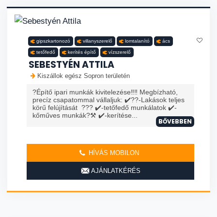
gipszkartonozó
villanyszerelő
lomtalanító
ács
tetőfedő
kerítés építő
vízszerelő
SEBESTYÉN ATTILA
Kiszállok egész Sopron területén
?Építő ipari munkák kivitelezése‼️‼️ Megbízható,
precíz csapatommal vállaljuk: ✔️?️?️-Lakások teljes
körű felújítását ??? ✔️-tetőfedő munkálatok ✔️-
kőműves munkák?⚒️ ✔️-kerítése...
BŐVEBBEN
HÍVÁS MOBILON
AJÁNLATKÉRÉS