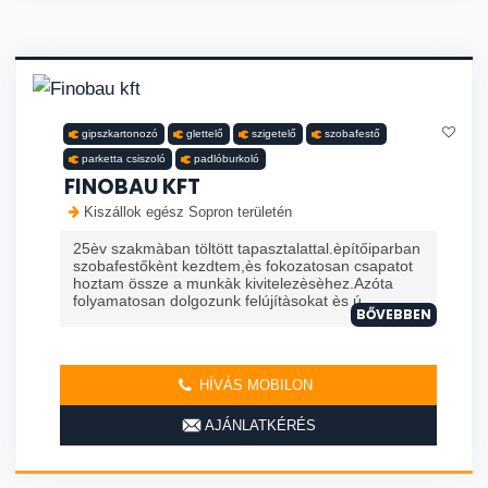
gipszkartonozó
glettelő
szigetelő
szobafestő
parketta csiszoló
padlóburkoló
FINOBAU KFT
Kiszállok egész Sopron területén
25èv szakmàban töltött tapasztalattal.èpítőiparban
szobafestőkènt kezdtem,ès fokozatosan csapatot
hoztam össze a munkàk kivitelezèsèhez.Azóta
folyamatosan dolgozunk felújítàsokat ès ú
BŐVEBBEN
HÍVÁS MOBILON
AJÁNLATKÉRÉS