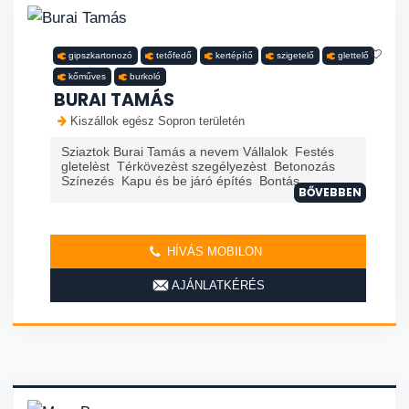
gipszkartonozó
tetőfedő
kertépítő
szigetelő
glettelő
kőműves
burkoló
BURAI TAMÁS
Kiszállok egész Sopron területén
Sziaztok Burai Tamás a nevem Vállalok Festés
gletelèst Térkövezèst szegélyezèst Betonozás
Színezés Kapu és be járó építés Bontás
BŐVEBBEN
HÍVÁS MOBILON
AJÁNLATKÉRÉS