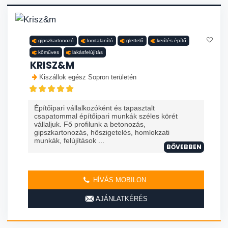
gipszkartonozó
lomtalanító
glettelő
kerítés építő
kőműves
lakásfelújítás
KRISZ&M
Kiszállok egész Sopron területén
Építőipari vállalkozóként és tapasztalt
csapatommal építőipari munkák széles körét
vállaljuk. Fő profilunk a betonozás,
gipszkartonozás, hőszigetelés, homlokzati
munkák, felújítások ...
BŐVEBBEN
HÍVÁS MOBILON
AJÁNLATKÉRÉS