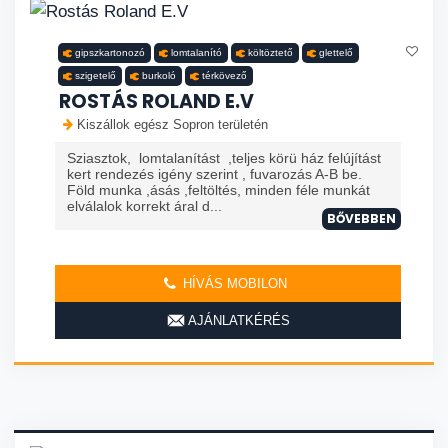
gipszkartonozó
lomtalanító
költöztető
glettelő
szigetelő
burkoló
térkövező
ROSTÁS ROLAND E.V
Kiszállok egész Sopron területén
Sziasztok, lomtalanítást ,teljes körü ház felújítást
kert rendezés igény szerint , fuvarozás A-B be.
Föld munka ,ásás ,feltöltés, minden féle munkát
elválalok korrekt áral d...
BŐVEBBEN
HÍVÁS MOBILON
AJÁNLATKÉRÉS