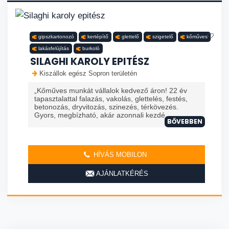
gipszkartonozó
kertépítő
glettelő
szigetelő
kőműves
lakásfelújítás
burkoló
SILAGHI KAROLY EPITÉSZ
Kiszállok egész Sopron területén
„Kőműves munkát vállalok kedvező áron! 22 év
tapasztalattal falazás, vakolás, glettelés, festés,
betonozás, dryvitozás, szinezés, térkövezés.
Gyors, megbízható, akár azonnali kezdé
BŐVEBBEN
HÍVÁS MOBILON
AJÁNLATKÉRÉS