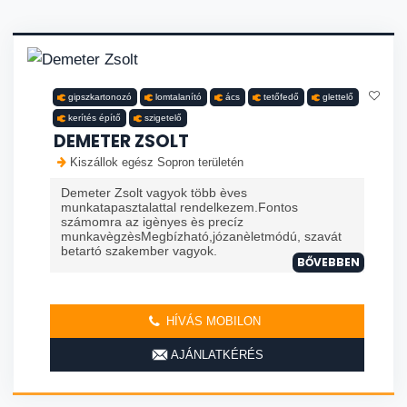
gipszkartonozó
lomtalanító
ács
tetőfedő
glettelő
kerítés építő
szigetelő
DEMETER ZSOLT
Kiszállok egész Sopron területén
Demeter Zsolt vagyok több èves
munkatapasztalattal rendelkezem.Fontos
számomra az igènyes ès precíz
munkavègzèsMegbízható,józanèletmódú, szavát
betartó szakember vagyok.
BŐVEBBEN
HÍVÁS MOBILON
AJÁNLATKÉRÉS