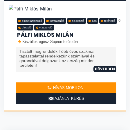
gipszkartonozó
lomtalanító
hegesztő
ács
tetőfedő
glettelő
vízszerelő
PÁLFI MIKLÓS MILÁN
Kiszállok egész Sopron területén
Tisztelt megrendelők!Több éves szakmai
tapasztalattal rendelkezünk számlával és
garanciával dolgozunk az ország minden
területén!
BŐVEBBEN
HÍVÁS MOBILON
AJÁNLATKÉRÉS