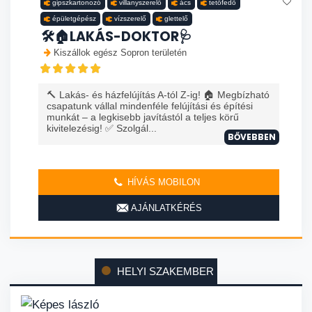
gipszkartonozó
villanyszerelő
ács
tetőfedő
épületgépész
vízszerelő
glettelő
🛠️🏠LAKÁS-DOKTOR🩺
Kiszállok egész Sopron területén
🔨 Lakás- és házfelújítás A-tól Z-ig! 🏠 Megbízható
csapatunk vállal mindenféle felújítási és építési
munkát – a legkisebb javítástól a teljes körű
kivitelezésig! ✅ Szolgál...
BŐVEBBEN
HÍVÁS MOBILON
AJÁNLATKÉRÉS
HELYI SZAKEMBER