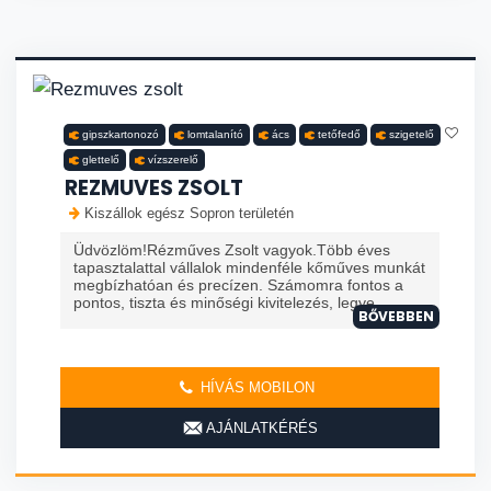
gipszkartonozó
lomtalanító
ács
tetőfedő
szigetelő
glettelő
vízszerelő
REZMUVES ZSOLT
Kiszállok egész Sopron területén
Üdvözlöm!Rézműves Zsolt vagyok.Több éves
tapasztalattal vállalok mindenféle kőműves munkát
megbízhatóan és precízen. Számomra fontos a
pontos, tiszta és minőségi kivitelezés, legye...
BŐVEBBEN
HÍVÁS MOBILON
AJÁNLATKÉRÉS