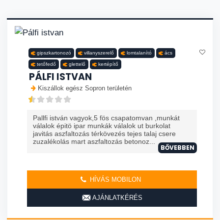
gipszkartonozó
villanyszerelő
lomtalanító
ács
tetőfedő
glettelő
kertépítő
PÁLFI ISTVAN
Kiszállok egész Sopron területén
Pallfi istván vagyok,5 fös csapatomvan ,munkát
válalok épitö ipar munkák válalok ut burkolat
javitás aszfaltozás térkövezés tejes talaj csere
zuzalékolás mart aszfaltozás betonoz...
BŐVEBBEN
HÍVÁS MOBILON
AJÁNLATKÉRÉS