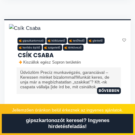
gipszkartonozó
költöztető
tetőfedő
glettelő
kerítés építő
szigetelő
térkövező
CSÍK CSABA
Kiszállok egész Sopron területén
Üdvözlöm Precíz munkavégzés, garanciával –
Keressen minket bizalommal!Munkát keres, de
unja már a megbízhatatlan „szakikat”? Kft.-nk
csapata vállalja [ide írd be, mit csináltok, ...
BŐVEBBEN
Jellemzően óránkon belül érkeznek az ingyenes ajánlatok.
HÍVÁS MOBILON
gipszkartonozót keresel? Ingyenes
AJÁNLATKÉRÉS
hirdetésfeladás!