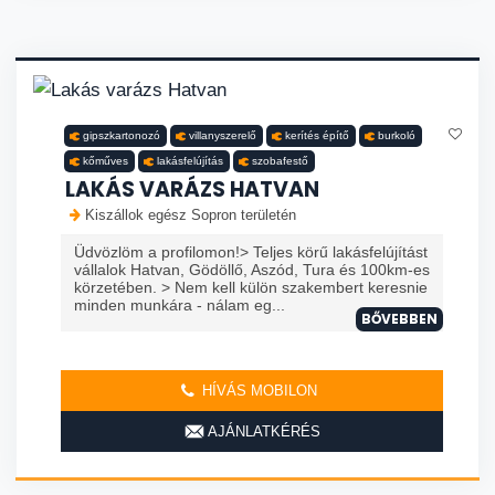
gipszkartonozó
villanyszerelő
kerítés építő
burkoló
kőműves
lakásfelújítás
szobafestő
LAKÁS VARÁZS HATVAN
Kiszállok egész Sopron területén
Üdvözlöm a profilomon!> Teljes körű lakásfelújítást
vállalok Hatvan, Gödöllő, Aszód, Tura és 100km-es
körzetében. > Nem kell külön szakembert keresnie
minden munkára - nálam eg...
BŐVEBBEN
HÍVÁS MOBILON
AJÁNLATKÉRÉS