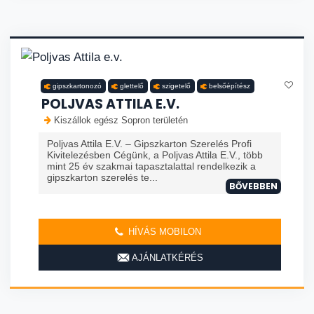
gipszkartonozó
glettelő
szigetelő
belsőépítész
POLJVAS ATTILA E.V.
Kiszállok egész Sopron területén
Poljvas Attila E.V. – Gipszkarton Szerelés Profi
Kivitelezésben Cégünk, a Poljvas Attila E.V., több
mint 25 év szakmai tapasztalattal rendelkezik a
gipszkarton szerelés te...
BŐVEBBEN
HÍVÁS MOBILON
AJÁNLATKÉRÉS