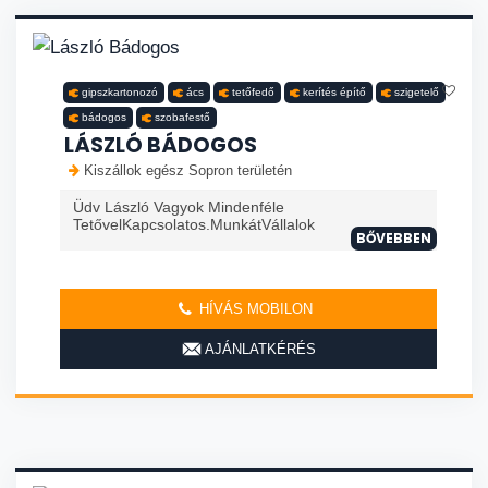
gipszkartonozó
ács
tetőfedő
kerítés építő
szigetelő
bádogos
szobafestő
LÁSZLÓ BÁDOGOS
Kiszállok egész Sopron területén
Üdv László Vagyok Mindenféle
TetővelKapcsolatos.MunkátVállalok
BŐVEBBEN
HÍVÁS MOBILON
AJÁNLATKÉRÉS