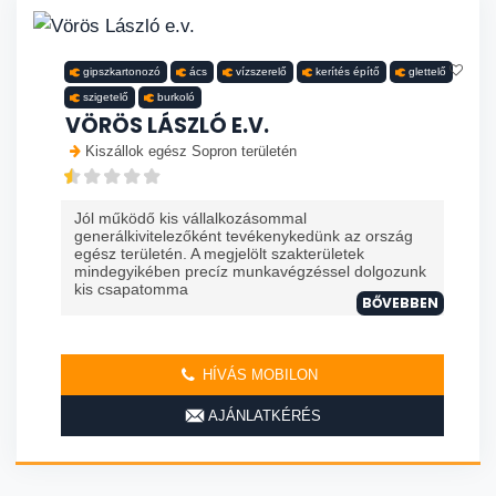
gipszkartonozó
ács
vízszerelő
kerítés építő
glettelő
szigetelő
burkoló
VÖRÖS LÁSZLÓ E.V.
Kiszállok egész Sopron területén
Jól működő kis vállalkozásommal
generálkivitelezőként tevékenykedünk az ország
egész területén. A megjelölt szakterületek
mindegyikében precíz munkavégzéssel dolgozunk
kis csapatomma
BŐVEBBEN
HÍVÁS MOBILON
AJÁNLATKÉRÉS