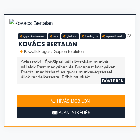
gipszkartonozó
ács
glettelő
bádogos
épületbontó
KOVÁCS BERTALAN
Kiszállok egész Sopron területén
Sziasztok! Építőipari vállalkozóként munkát
vállalok Pest megyében és Budapest környékén.
Precíz, megbízható és gyors munkavégzéssel
állok rendelkezésre. Főbb munkák: ...
BŐVEBBEN
HÍVÁS MOBILON
AJÁNLATKÉRÉS