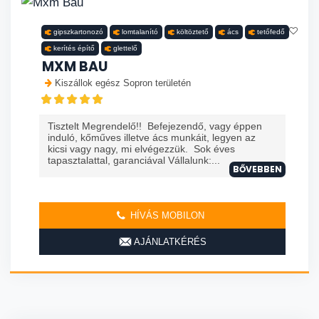
gipszkartonozó
lomtalanító
költöztető
ács
tetőfedő
kerítés építő
glettelő
MXM BAU
Kiszállok egész Sopron területén
Tisztelt Megrendelő!! Befejezendő, vagy éppen
induló, kőműves illetve ács munkáit, legyen az
kicsi vagy nagy, mi elvégezzük. Sok éves
tapasztalattal, garanciával Vállalunk:...
BŐVEBBEN
HÍVÁS MOBILON
AJÁNLATKÉRÉS