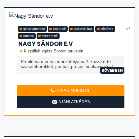
gipszkartonozó
szigetelő
lakásfelújítás
kőműves
burkoló
szobafestő
NAGY SÁNDOR E.V
Kiszállok egész Sopron területén
Probléma mentes munkafolyamat! Hozzá értő
szakemberekkel, pontos ,precíz munkavégzés!
BŐVEBBEN
HÍVÁS MOBILON
AJÁNLATKÉRÉS