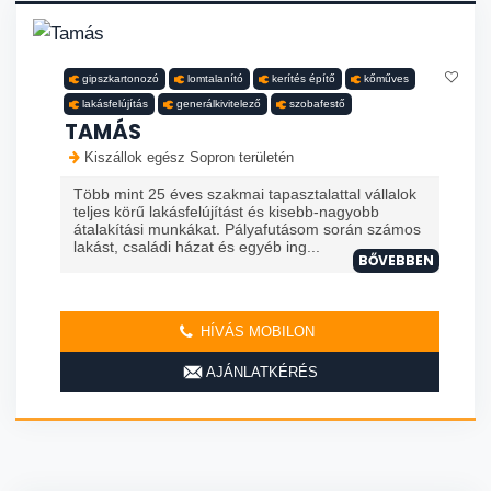
gipszkartonozó
lomtalanító
kerítés építő
kőműves
lakásfelújítás
generálkivitelező
szobafestő
TAMÁS
Kiszállok egész Sopron területén
Több mint 25 éves szakmai tapasztalattal vállalok
teljes körű lakásfelújítást és kisebb-nagyobb
átalakítási munkákat. Pályafutásom során számos
lakást, családi házat és egyéb ing...
BŐVEBBEN
HÍVÁS MOBILON
AJÁNLATKÉRÉS