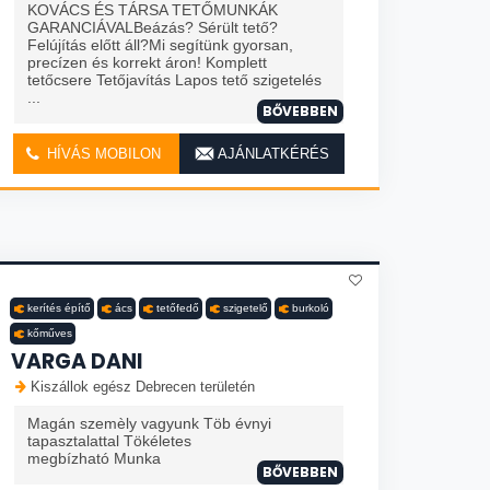
KOVÁCS ÉS TÁRSA TETŐMUNKÁK
GARANCIÁVALBeázás? Sérült tető?
Felújítás előtt áll?Mi segítünk gyorsan,
precízen és korrekt áron! Komplett
tetőcsere Tetőjavítás Lapos tető szigetelés
...
BŐVEBBEN
HÍVÁS MOBILON
AJÁNLATKÉRÉS
kerítés építő
ács
tetőfedő
szigetelő
burkoló
kőműves
VARGA DANI
Kiszállok egész Debrecen területén
Magán szemèly vagyunk Töb évnyi
tapasztalattal Tökéletes
megbízható Munka
BŐVEBBEN