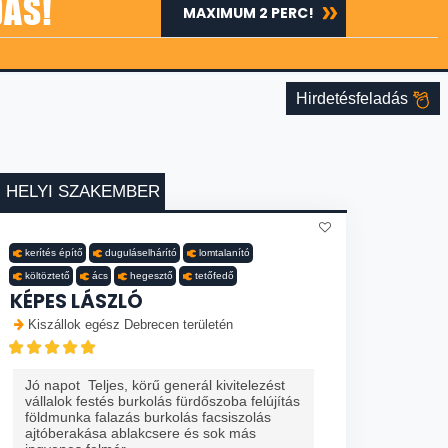
DÁS!
MAXIMUM 2 PERC!
Hirdetésfeladás
HELYI SZAKEMBER
kerítés építő
duguláselhárító
lomtalanító
költöztető
ács
hegesztő
tetőfedő
KÉPES LÁSZLÓ
Kiszállok egész Debrecen területén
Jó napot Teljes, körű generál kivitelezést
vállalok festés burkolás fürdőszoba felújítás
földmunka falazás burkolás facsiszolás
ajtóberakása ablakcsere és sok más