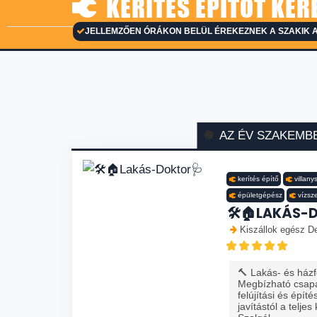
KERÍTÉS ÉPÍTŐT KER
JELLEMZŐEN ÓRÁKON BELÜL ÉREKEZNEK A SZAKIK A
AZ ÉV SZAKEMB
kerítés építő
villany
épületgépész
vízsz
🛠️🏠LAKÁS-
Kiszállok egész De
🔨 Lakás- és házfe
Megbízható csapa
felújítási és épít
javítástól a teljes