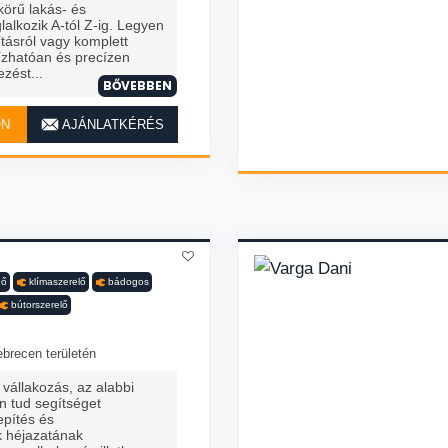
körű lakás- és
glalkozik A-tól Z-ig. Legyen
ításról vagy komplett
bízhatóan és precízen
zést...
BŐVEBBEN
ON
AJÁNLATKÉRÉS
dő
klímaszerelő
bádogos
bútorszerelő
brecen területén
vállakozás, az alabbi
 tud segítséget
epítés és
k héjazatának