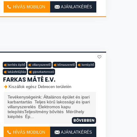
HÍVÁS MOBILON
AJÁNLATKÉRÉS
kerítés építő
villanyszerelő
klímaszerelő
kertépítő
lakásfelújítás
gipszkartonozó
FARKAS MÁTÉ E.V.
Kiszállok egész Debrecen területén
Tevékenységeink: Általános épület és ipari
karbantartás Teljes körű lakossági és ipari
villanyszerelés Elektromos kapu
telepítésTeljesítmény bővítés Mérőhely
kiépítés Ép...
BŐVEBBEN
HÍVÁS MOBILON
AJÁNLATKÉRÉS