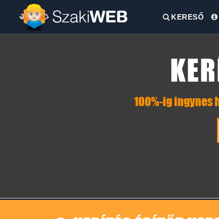
KERESŐ
KER
100%-ig ingynes h