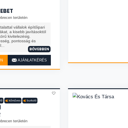
EBET
brecen területén
lattal vállalok építőipari
ákat, a kisebb javításoktól
örű kivitelezésig.
sség, pontosság és
...
BŐVEBBEN
ON
AJÁNLATKÉRÉS
lő
kőműves
burkoló
R
brecen területén