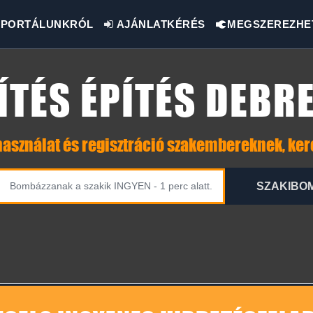
PORTÁLUNKRÓL
AJÁNLATKÉRÉS
MEGSZEREZHE
ÍTÉS ÉPÍTÉS DEBR
asználat és regisztráció szakembereknek, ke
SZAKIBO