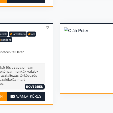
szerelő
lomtalanító
ács
kertépítő
N
brecen területén
yok,5 fös csapatomvan
pitö ipar munkák válalok
s aszfaltozás térkövezés
zuzalékolás mart
oz...
BŐVEBBEN
ON
AJÁNLATKÉRÉS