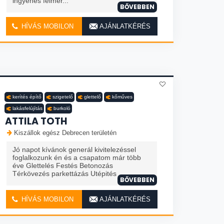
ingyenes felmér...
BŐVEBBEN
HÍVÁS MOBILON
AJÁNLATKÉRÉS
kerítés építő
szigetelő
glettelő
kőműves
lakásfelújítás
burkoló
ATTILA TOTH
Kiszállok egész Debrecen területén
Jó napot kívánok generál kivitelezéssel
foglalkozunk én és a csapatom már több
éve Glettelés Festés Betonozás
Térkövezés parkettázás Utépités
BŐVEBBEN
HÍVÁS MOBILON
AJÁNLATKÉRÉS