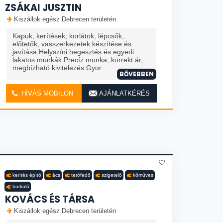
ZSÁKAI JUSZTIN
Kiszállok egész Debrecen területén
Kapuk, kerítések, korlátok, lépcsők,
előtetők, vasszerkezetek készítése és
javítása.Helyszíni hegesztés és egyedi
lakatos munkák.Precíz munka, korrekt ár,
megbízható kivitelezés.Gyor...
BŐVEBBEN
HÍVÁS MOBILON
AJÁNLATKÉRÉS
kerítés építő
ács
tetőfedő
szigetelő
kőműves
burkoló
KOVÁCS ÉS TÁRSA
Kiszállok egész Debrecen területén