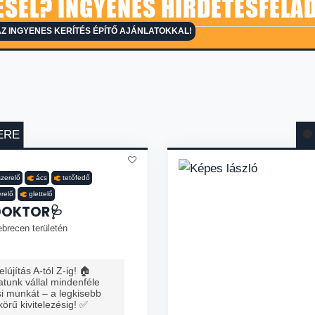
ESEL? INGYENES HIRDETÉSFELA
Z INGYENES KERÍTÉS ÉPÍTŐ AJÁNLATOKKAL!
ERE
szerelő
ács
tetőfedő
erelő
glettelő
DOKTOR🩺
brecen területén
lújítás A-tól Z-ig! 🏠
tunk vállal mindenféle
ési munkát – a legkisebb
 körű kivitelezésig! ✅