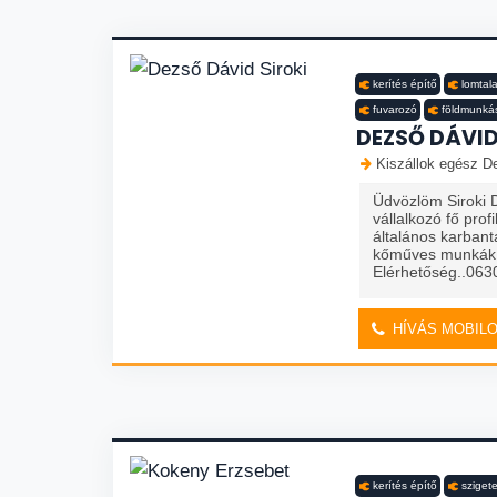
kerítés építő
lomtal
fuvarozó
földmunká
DEZSŐ DÁVID
Kiszállok egész De
Üdvözlöm Siroki 
vállalkozó fő pro
általános karbant
kőműves munkák v
Elérhetőség..06
HÍVÁS MOBIL
kerítés építő
szigete