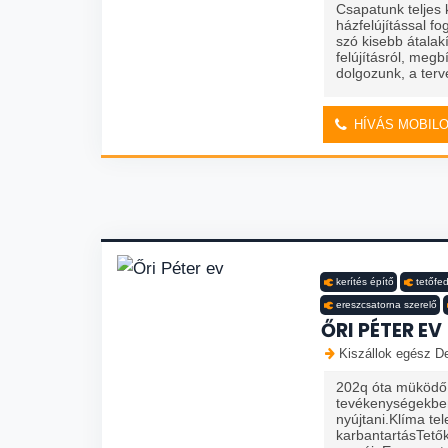
Csapatunk teljes 
házfelújítással fo
szó kisebb átalak
felújításról, meg
dolgozunk, a terve
HÍVÁS MOBIL
kerítés építő
tetőfe
ereszcsatorna szerelő
ŐRI PÉTER EV
Kiszállok egész De
202q óta müködő 
tevékenységekben
nyújtani.Klíma tel
karbantartásTető