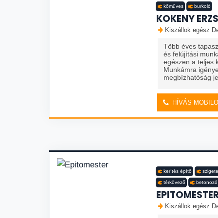
kőműves
burkoló
KOKENY ERZS
Kiszállok egész De
Több éves tapaszta
és felújítási munk
egészen a teljes k
Munkámra igénye
megbízhatóság jel
HÍVÁS MOBIL
kerítés építő
szigete
térkövező
betonozó
EPITOMESTE
Kiszállok egész De