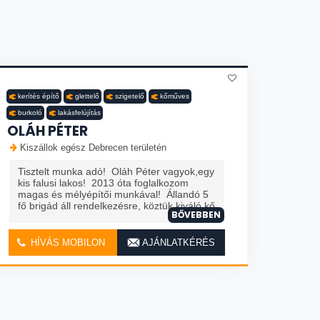
kerítés építő
glettelő
szigetelő
kőműves
burkoló
lakásfelújítás
OLÁH PÉTER
Kiszállok egész Debrecen területén
Tisztelt munka adó! Oláh Péter vagyok,egy
kis falusi lakos! 2013 óta foglalkozom
magas és mélyépítői munkával! Állandó 5
fő brigád áll rendelkezésre, köztük kiváló kő
BŐVEBBEN
HÍVÁS MOBILON
AJÁNLATKÉRÉS