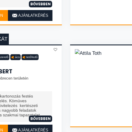
BŐVEBBEN
ON
AJÁNLATKÉRÉS
KÁT
szerelő
ács
tetőfedő
BERT
brecen területén
zkartonozás festés
telés. Kömüves
vitelezés kertészeti
 nagyobb feladatok
 szakmai tapasztalat. ...
BŐVEBBEN
ON
AJÁNLATKÉRÉS