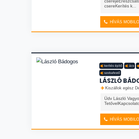
cseréjeEreszcsato
csereKerítés k...
HÍVÁS MOBIL
kerítés építő
ács
szobafestő
LÁSZLÓ BÁD
Kiszállok egész De
Üdv László Vagyo
TetővelKapcsolat
HÍVÁS MOBIL