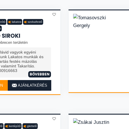
anító
lakatos
szobafestő
s
 SIROKI
brecen területén
Dávid vagyok egyéni
filunk Lakatos munkák és
artás festés mázolás
alamint Takarítás.
300916663
BŐVEBBEN
ON
AJÁNLATKÉRÉS
lő
kertépítő
glettelő