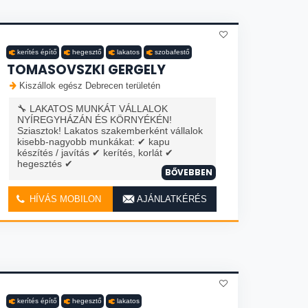
kerítés építő
hegesztő
lakatos
szobafestő
TOMASOVSZKI GERGELY
Kiszállok egész Debrecen területén
🔧 LAKATOS MUNKÁT VÁLLALOK
NYÍREGYHÁZÁN ÉS KÖRNYÉKÉN!
Sziasztok! Lakatos szakemberként vállalok
kisebb-nagyobb munkákat: ✔ kapu
készítés / javítás ✔ kerítés, korlát ✔
hegesztés ✔
BŐVEBBEN
HÍVÁS MOBILON
AJÁNLATKÉRÉS
kerítés építő
hegesztő
lakatos