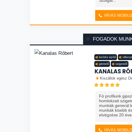
Szolgál...
HÍVÁS MOBIL
FOGADOK MUN
kerítés építő
villany
glettelő
szigetelő
KANALAS RÓ
Kiszállok egész De
Fö profilunk gips
homlokzati szige
munkák.generál ki
munkák kisebb és
elvégzése 20 éves
HÍVÁS MOBIL