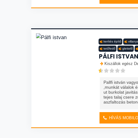
kerítés építő
villany
tetőfedő
glettelő
PÁLFI ISTVA
Kiszállok egész De
Pallfi istván vag
,munkát válalok é
ut burkolat javitá
tejes talaj csere 
aszfaltozás beton
HÍVÁS MOBIL