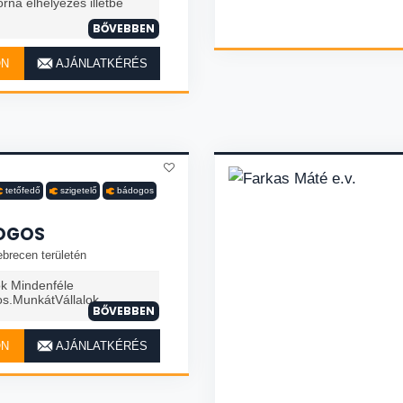
rna elhelyezés illetbe
BŐVEBBEN
ON
AJÁNLATKÉRÉS
tetőfedő
szigetelő
bádogos
OGOS
brecen területén
k Mindenféle
os.MunkátVállalok
BŐVEBBEN
ON
AJÁNLATKÉRÉS