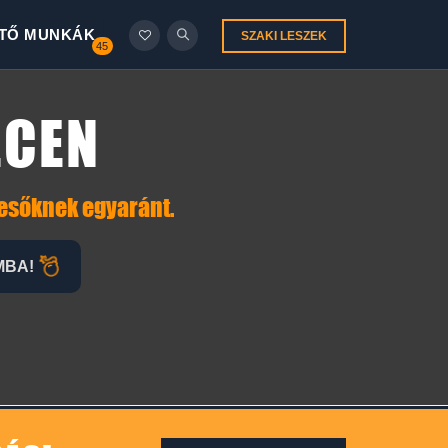
TŐ MUNKÁK
SZAKI LESZEK
45
ECEN
resőknek egyaránt.
MBA!