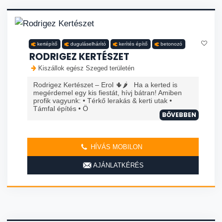
kertépítő
duguláselhárító
kerítés építő
betonozó
RODRIGEZ KERTÉSZET
Kiszállok egész Szeged területén
Rodrigez Kertészet – Erol 🌵🌶️ Ha a kerted is
megérdemel egy kis fiestát, hívj bátran! Amiben
profik vagyunk: • Térkő lerakás & kerti utak •
Támfal építés • Ö
BŐVEBBEN
HÍVÁS MOBILON
AJÁNLATKÉRÉS