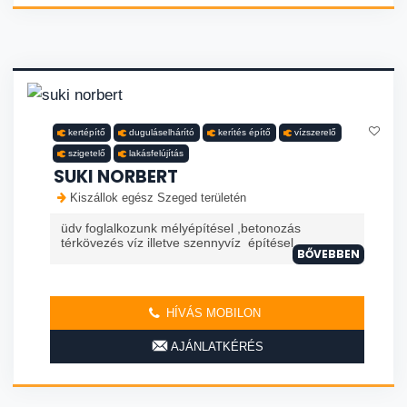
kertépítő
duguláselhárító
kerítés építő
vízszerelő
szigetelő
lakásfelújítás
SUKI NORBERT
Kiszállok egész Szeged területén
üdv foglalkozunk mélyépítésel ,betonozás
térkövezés víz illetve szennyvíz építésel
BŐVEBBEN
HÍVÁS MOBILON
AJÁNLATKÉRÉS