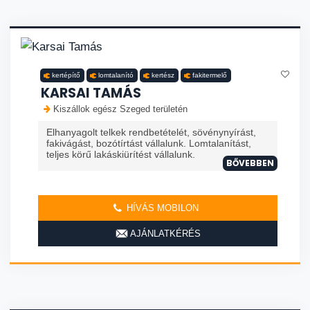
kertépítő
lomtalanító
kertész
fakitermelő
KARSAI TAMÁS
Kiszállok egész Szeged területén
Elhanyagolt telkek rendbetételét, sövénynyírást,
fakivágást, bozótírtást vállalunk. Lomtalanítást,
teljes körű lakáskiürítést vállalunk.
BŐVEBBEN
HÍVÁS MOBILON
AJÁNLATKÉRÉS