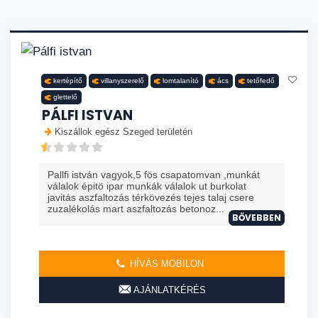
kertépítő
villanyszerelő
lomtalanító
ács
tetőfedő
glettelő
PÁLFI ISTVAN
Kiszállok egész Szeged területén
Pallfi istván vagyok,5 fös csapatomvan ,munkát
válalok épitö ipar munkák válalok ut burkolat
javitás aszfaltozás térkövezés tejes talaj csere
zuzalékolás mart aszfaltozás betonoz...
BŐVEBBEN
HÍVÁS MOBILON
AJÁNLATKÉRÉS