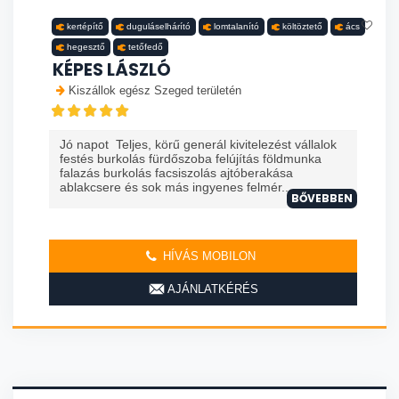
kertépítő
duguláselhárító
lomtalanító
költöztető
ács
hegesztő
tetőfedő
KÉPES LÁSZLÓ
Kiszállok egész Szeged területén
Jó napot Teljes, körű generál kivitelezést vállalok
festés burkolás fürdőszoba felújítás földmunka
falazás burkolás facsiszolás ajtóberakása
ablakcsere és sok más ingyenes felmér...
BŐVEBBEN
HÍVÁS MOBILON
AJÁNLATKÉRÉS