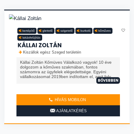
kertépítő
glettelő
szigetelő
burkoló
kőműves
lakásfelújítás
KÁLLAI ZOLTÁN
Kiszállok egész Szeged területén
Kállai Zoltán Kőmüves Válalkozó vagyok! 10 éve
dolgozom a kőműves szakmában, fontos
számomra az ügyfelek elégedettsége. Egyéni
vállalkozásomat 2019ben indítottam el, amit foly...
BŐVEBBEN
HÍVÁS MOBILON
AJÁNLATKÉRÉS