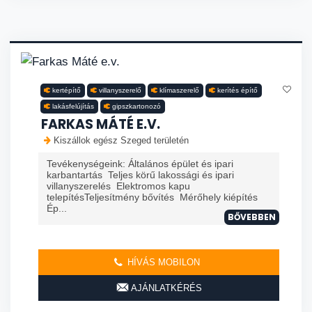
kertépítő
villanyszerelő
klímaszerelő
kerítés építő
lakásfelújítás
gipszkartonozó
FARKAS MÁTÉ E.V.
Kiszállok egész Szeged területén
Tevékenységeink: Általános épület és ipari
karbantartás Teljes körű lakossági és ipari
villanyszerelés Elektromos kapu
telepítésTeljesítmény bővítés Mérőhely kiépítés
Ép...
BŐVEBBEN
HÍVÁS MOBILON
AJÁNLATKÉRÉS