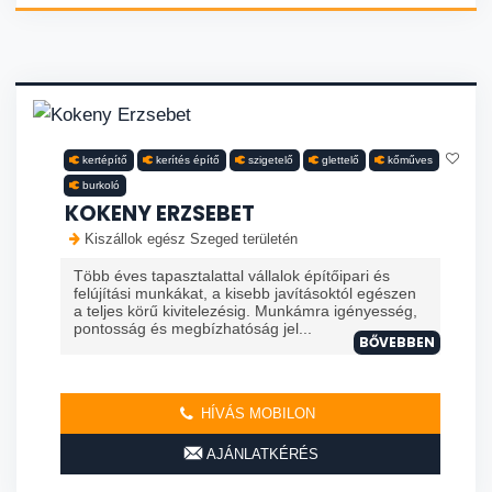
kertépítő
kerítés építő
szigetelő
glettelő
kőműves
burkoló
KOKENY ERZSEBET
Kiszállok egész Szeged területén
Több éves tapasztalattal vállalok építőipari és
felújítási munkákat, a kisebb javításoktól egészen
a teljes körű kivitelezésig. Munkámra igényesség,
pontosság és megbízhatóság jel...
BŐVEBBEN
HÍVÁS MOBILON
AJÁNLATKÉRÉS