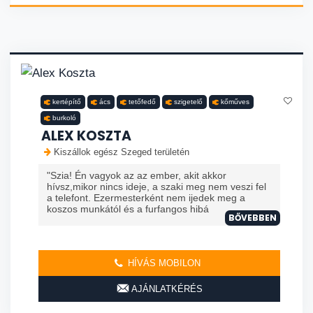
kertépítő
ács
tetőfedő
szigetelő
kőműves
burkoló
ALEX KOSZTA
Kiszállok egész Szeged területén
"Szia! Én vagyok az az ember, akit akkor
hívsz,mikor nincs ideje, a szaki meg nem veszi fel
a telefont. Ezermesterként nem ijedek meg a
koszos munkától és a furfangos hibá
BŐVEBBEN
HÍVÁS MOBILON
AJÁNLATKÉRÉS