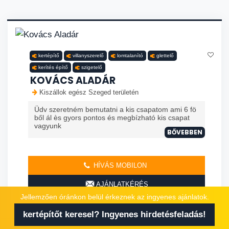
kertépítő
villanyszerelő
lomtalanító
glettelő
kerítés építő
szigetelő
KOVÁCS ALADÁR
Kiszállok egész Szeged területén
Üdv szeretném bemutatni a kis csapatom ami 6 fö
ből ál ès gyors pontos és megbízható kis csapat
vagyunk
BŐVEBBEN
HÍVÁS MOBILON
AJÁNLATKÉRÉS
Jellemzően óránkon belül érkeznek az ingyenes ajánlatok.
kertépítőt keresel? Ingyenes hirdetésfeladás!