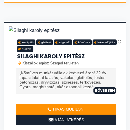
kertépítő
glettelő
szigetelő
kőműves
lakásfelújítás
burkoló
SILAGHI KAROLY EPITÉSZ
Kiszállok egész Szeged területén
„Kőműves munkát vállalok kedvező áron! 22 év
tapasztalattal falazás, vakolás, glettelés, festés,
betonozás, dryvitozás, szinezés, térkövezés.
Gyors, megbízható, akár azonnali kezdé
BŐVEBBEN
HÍVÁS MOBILON
AJÁNLATKÉRÉS