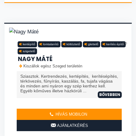
kertépítő
lomtalanító
költöztető
glettelő
kerítés építő
szigetelő
NAGY MÁTÉ
Kiszállok egész Szeged területén
Sziasztok. Kertrendezés, kertépítés, kerítésépítés,
térkövezés, fűnyírás, kaszálás, fa, tujafa vágása
és minden ami nyáron egy szép kerthez kell.
Egyéb kőműves illetve házkörüli ...
BŐVEBBEN
HÍVÁS MOBILON
AJÁNLATKÉRÉS