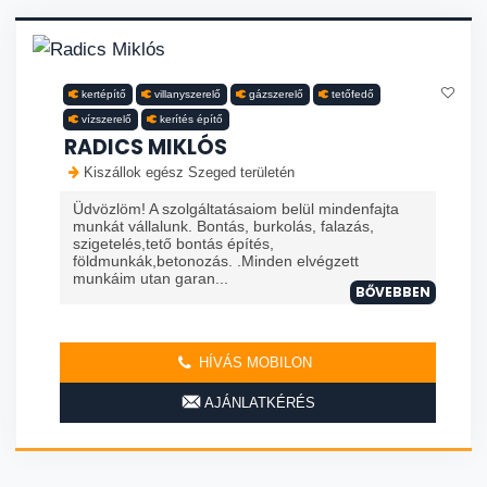
kertépítő
villanyszerelő
gázszerelő
tetőfedő
vízszerelő
kerítés építő
RADICS MIKLÓS
Kiszállok egész Szeged területén
Üdvözlöm! A szolgáltatásaiom belül mindenfajta
munkát vállalunk. Bontás, burkolás, falazás,
szigetelés,tető bontás építés,
földmunkák,betonozás. .Minden elvégzett
munkáim utan garan...
BŐVEBBEN
HÍVÁS MOBILON
AJÁNLATKÉRÉS