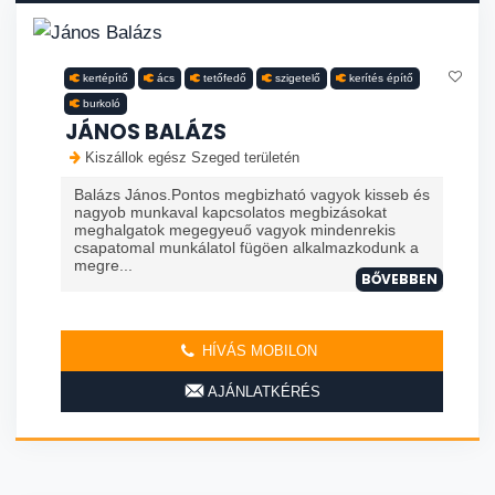
kertépítő
ács
tetőfedő
szigetelő
kerítés építő
burkoló
JÁNOS BALÁZS
Kiszállok egész Szeged területén
Balázs János.Pontos megbizható vagyok kisseb és
nagyob munkaval kapcsolatos megbizásokat
meghalgatok megegyeuő vagyok mindenrekis
csapatomal munkálatol fügöen alkalmazkodunk a
megre...
BŐVEBBEN
HÍVÁS MOBILON
AJÁNLATKÉRÉS