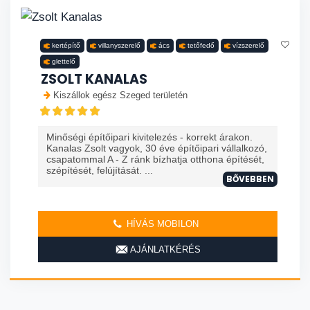
kertépítő
villanyszerelő
ács
tetőfedő
vízszerelő
glettelő
ZSOLT KANALAS
Kiszállok egész Szeged területén
Minőségi építőipari kivitelezés - korrekt árakon.
Kanalas Zsolt vagyok, 30 éve építőipari vállalkozó,
csapatommal A - Z ránk bízhatja otthona építését,
szépítését, felújítását. ...
BŐVEBBEN
HÍVÁS MOBILON
AJÁNLATKÉRÉS