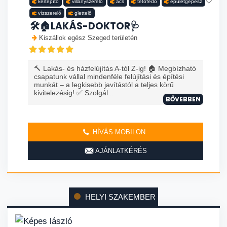
kertépítő
villanyszerelő
ács
tetőfedő
épületgépész
vízszerelő
glettelő
🛠️🏠LAKÁS-DOKTOR🩺
Kiszállok egész Szeged területén
🔨 Lakás- és házfelújítás A-tól Z-ig! 🏠 Megbízható
csapatunk vállal mindenféle felújítási és építési
munkát – a legkisebb javítástól a teljes körű
kivitelezésig! ✅ Szolgál...
BŐVEBBEN
HÍVÁS MOBILON
AJÁNLATKÉRÉS
HELYI SZAKEMBER