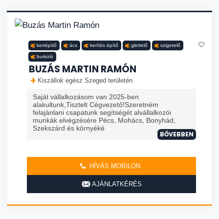
kertépítő
ács
kerítés építő
glettelő
szigetelő
burkoló
BUZÁS MARTIN RAMÓN
Kiszállok egész Szeged területén
Saját vállalkozásom van 2025-ben
alakultunk,Tisztelt Cégvezető!Szeretném
felajánlani csapatunk segítségét alvállalkozói
munkák elvégzésére Pécs, Mohács, Bonyhád,
Szekszárd és környéké
BŐVEBBEN
HÍVÁS MOBILON
AJÁNLATKÉRÉS