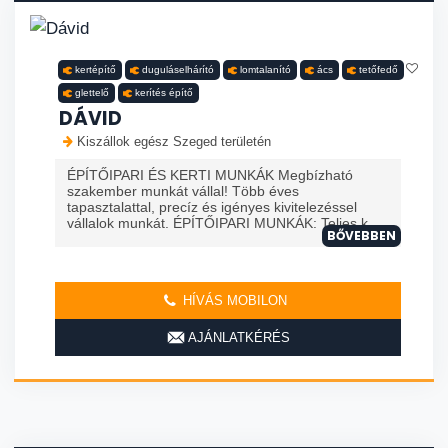
kertépítő
duguláselhárító
lomtalanító
ács
tetőfedő
glettelő
kerítés építő
DÁVID
Kiszállok egész Szeged területén
ÉPÍTŐIPARI ÉS KERTI MUNKÁK Megbízható
szakember munkát vállal! Több éves
tapasztalattal, precíz és igényes kivitelezéssel
vállalok munkát. ÉPÍTŐIPARI MUNKÁK: Teljes k...
BŐVEBBEN
HÍVÁS MOBILON
AJÁNLATKÉRÉS