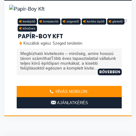
kertépítő
lomtalanító
szigetelő
kerítés építő
glettelő
kőműves
PAPÍR-BOY KFT
Kiszállok egész Szeged területén
Megbízható kivitelezés – minőség, amire hosszú
távon számíthatTöbb éves tapasztalattal vállalunk
teljes körű építőipari munkákat, a kisebb
felújításoktól egészen a komplett kivite...
BŐVEBBEN
HÍVÁS MOBILON
AJÁNLATKÉRÉS