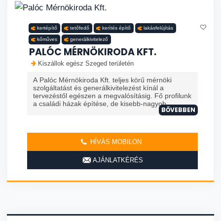
kertépítő
tetőfedő
kerítés építő
lakásfelújítás
kőműves
generálkivitelező
PALÓC MÉRNÖKIRODA KFT.
Kiszállok egész Szeged területén
A Palóc Mérnökiroda Kft. teljes körű mérnöki
szolgáltatást és generálkivitelezést kínál a
tervezéstől egészen a megvalósításig. Fő profilunk
a családi házak építése, de kisebb-nagyob...
BŐVEBBEN
HÍVÁS MOBILON
AJÁNLATKÉRÉS