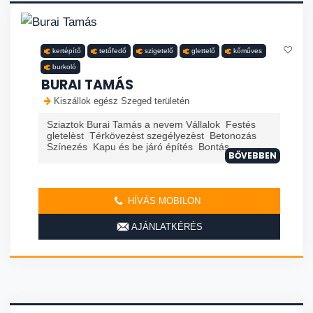
kertépítő
tetőfedő
szigetelő
glettelő
kőműves
burkoló
BURAI TAMÁS
Kiszállok egész Szeged területén
Sziaztok Burai Tamás a nevem Vállalok Festés
gletelèst Térkövezèst szegélyezèst Betonozás
Színezés Kapu és be járó építés Bontás
BŐVEBBEN
HÍVÁS MOBILON
AJÁNLATKÉRÉS