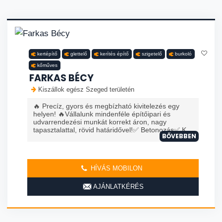
kertépítő
glettelő
kerítés építő
szigetelő
burkoló
kőműves
FARKAS BÉCY
Kiszállok egész Szeged területén
🔥 Precíz, gyors és megbízható kivitelezés egy
helyen! 🔥Vállalunk mindenféle építőipari és
udvarrendezési munkát korrekt áron, nagy
tapasztalattal, rövid határidővel!✅ Betonozás✅ K...
BŐVEBBEN
HÍVÁS MOBILON
AJÁNLATKÉRÉS