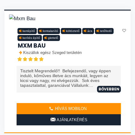
kertépítő
lomtalanító
költöztető
ács
tetőfedő
kerítés építő
glettelő
MXM BAU
Kiszállok egész Szeged területén
Tisztelt Megrendelő!! Befejezendő, vagy éppen
induló, kőműves illetve ács munkáit, legyen az
kicsi vagy nagy, mi elvégezzük. Sok éves
tapasztalattal, garanciával Vállalunk:...
BŐVEBBEN
HÍVÁS MOBILON
AJÁNLATKÉRÉS