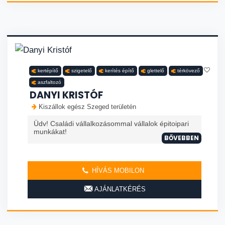
kertépítő
szigetelő
kerítés építő
glettelő
térkövező
aszfaltozó
DANYI KRISTÓF
Kiszállok egész Szeged területén
Üdv! Családi vállalkozásommal vállalok épitoipari
munkákat!
BŐVEBBEN
HÍVÁS MOBILON
AJÁNLATKÉRÉS