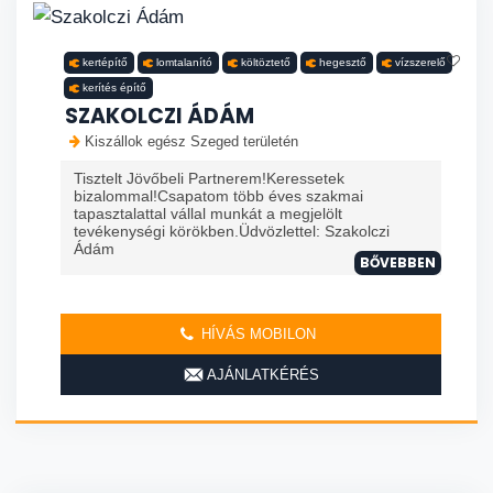
kertépítő
lomtalanító
költöztető
hegesztő
vízszerelő
kerítés építő
SZAKOLCZI ÁDÁM
Kiszállok egész Szeged területén
Tisztelt Jövőbeli Partnerem!Keressetek
bizalommal!Csapatom több éves szakmai
tapasztalattal vállal munkát a megjelölt
tevékenységi körökben.Üdvözlettel: Szakolczi
Ádám
BŐVEBBEN
HÍVÁS MOBILON
AJÁNLATKÉRÉS