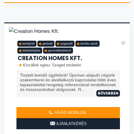
kertépítő
glettelő
szigetelő
kerítés építő
lakásfelújítás
generálkivitelező
CREATION HOMES KFT.
Kiszállok egész Szeged területén
Tisztelt leendő ügyfelünk! Újonnan alapuló cégünk
szakemberei és alvállalkozói kapcsolatai több éves
tapasztalattal rengeteg referenciával rendelkeznek
és összeszokottan dolgoznak. N...
BŐVEBBEN
HÍVÁS MOBILON
AJÁNLATKÉRÉS