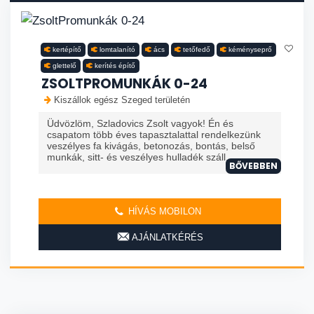
kertépítő
lomtalanító
ács
tetőfedő
kéményseprő
glettelő
kerítés építő
ZSOLTPROMUNKÁK 0-24
Kiszállok egész Szeged területén
Üdvözlöm, Szladovics Zsolt vagyok! Én és
csapatom több éves tapasztalattal rendelkezünk
veszélyes fa kivágás, betonozás, bontás, belső
munkák, sitt- és veszélyes hulladék száll...
BŐVEBBEN
HÍVÁS MOBILON
AJÁNLATKÉRÉS