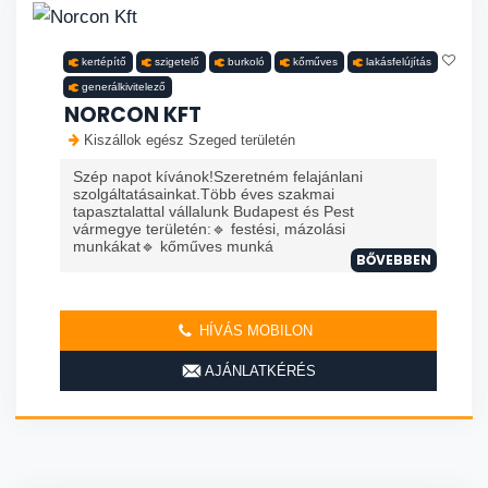
kertépítő
szigetelő
burkoló
kőműves
lakásfelújítás
generálkivitelező
NORCON KFT
Kiszállok egész Szeged területén
Szép napot kívánok!Szeretném felajánlani
szolgáltatásainkat.Több éves szakmai
tapasztalattal vállalunk Budapest és Pest
vármegye területén:🔹 festési, mázolási
munkákat🔹 kőműves munká
BŐVEBBEN
HÍVÁS MOBILON
AJÁNLATKÉRÉS