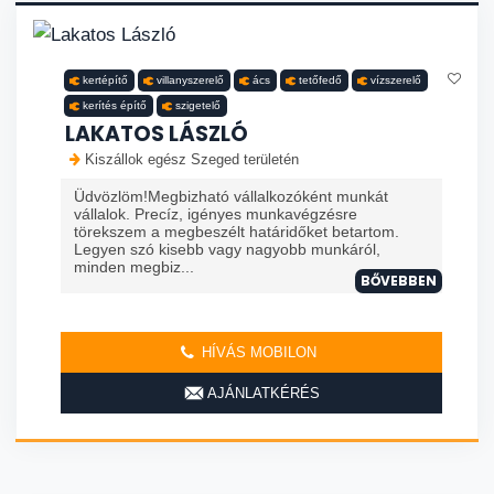
kertépítő
villanyszerelő
ács
tetőfedő
vízszerelő
kerítés építő
szigetelő
LAKATOS LÁSZLÓ
Kiszállok egész Szeged területén
Üdvözlöm!Megbizható vállalkozóként munkát
vállalok. Precíz, igényes munkavégzésre
törekszem a megbeszélt határidőket betartom.
Legyen szó kisebb vagy nagyobb munkáról,
minden megbiz...
BŐVEBBEN
HÍVÁS MOBILON
AJÁNLATKÉRÉS