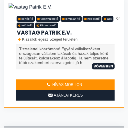
kertépítő
villanyszerelő
lomtalanító
hegesztő
ács
tetőfedő
klímaszerelő
VASTAG PATRIK E.V.
Kiszállok egész Szeged területén
Tisztelettel köszöntöm! Egyéni vállalkozóként
országosan vállalom lakások és házak teljes körű
felújítását, kulcsrakész állapotig.Ha nem szeretne
több szakembert szervezgetni, jó h...
BŐVEBBEN
HÍVÁS MOBILON
AJÁNLATKÉRÉS