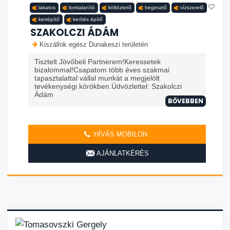
lakatos
lomtalanító
költöztető
hegesztő
vízszerelő
kertépítő
kerítés építő
SZAKOLCZI ÁDÁM
Kiszállok egész Dunakeszi területén
Tisztelt Jövőbeli Partnerem!Keressetek
bizalommal!Csapatom több éves szakmai
tapasztalattal vállal munkát a megjelölt
tevékenységi körökben.Üdvözlettel: Szakolczi
Ádám
BŐVEBBEN
HÍVÁS MOBILON
AJÁNLATKÉRÉS