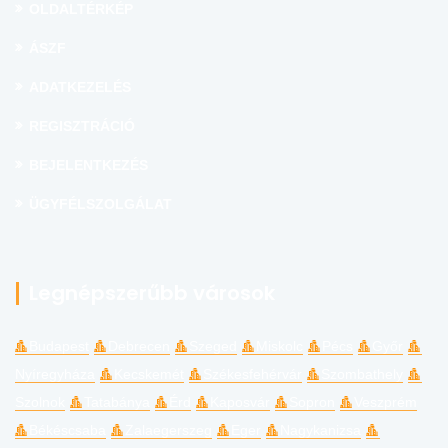
OLDALTÉRKÉP
ÁSZF
ADATKEZELÉS
REGISZTRÁCIÓ
BEJELENTKEZÉS
ÜGYFÉLSZOLGÁLAT
Legnépszerűbb városok
Budapest
Debrecen
Szeged
Miskolc
Pécs
Győr
Nyíregyháza
Kecskemét
Székesfehérvár
Szombathely
Szolnok
Tatabánya
Érd
Kaposvár
Sopron
Veszprém
Békéscsaba
Zalaegerszeg
Eger
Nagykanizsa