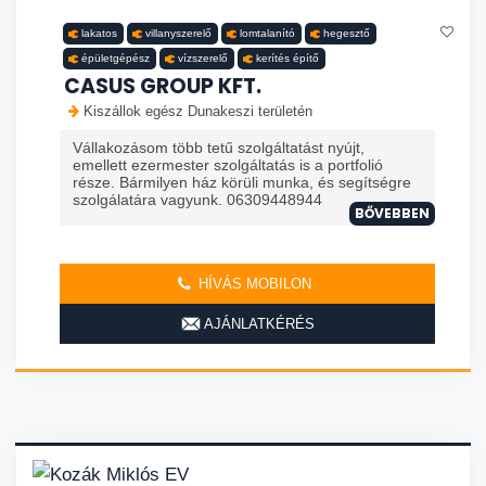
lakatos
villanyszerelő
lomtalanító
hegesztő
épületgépész
vízszerelő
kerítés építő
CASUS GROUP KFT.
Kiszállok egész Dunakeszi területén
Vállakozásom több tetű szolgáltatást nyújt,
emellett ezermester szolgáltatás is a portfolió
része. Bármilyen ház körüli munka, és segítségre
szolgálatára vagyunk. 06309448944
BŐVEBBEN
HÍVÁS MOBILON
AJÁNLATKÉRÉS