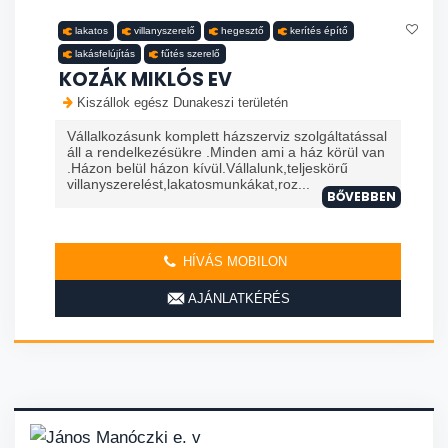
lakatos
villanyszerelő
hegesztő
kerítés építő
lakásfelújítás
fűtés szerelő
KOZÁK MIKLÓS EV
Kiszállok egész Dunakeszi területén
Vállalkozásunk komplett házszerviz szolgáltatással
áll a rendelkezésükre .Minden ami a ház körül van
.Házon belül házon kívül.Vállalunk,teljeskörű
villanyszerelést,lakatosmunkákat,roz...
BŐVEBBEN
HÍVÁS MOBILON
AJÁNLATKÉRÉS