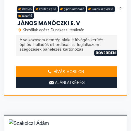
lakatos
kerítés építő
gipszkartonozó
közös képviselő
takarító
JÁNOS MANÓCZKI E. V
Kiszállok egész Dunakeszi területén
A valkozasom nemrég alakult fűvágás kerítés
építés hulladék elhordásal is foglalkozom
szegőzések panelezés kartonozás
BŐVEBBEN
HÍVÁS MOBILON
AJÁNLATKÉRÉS