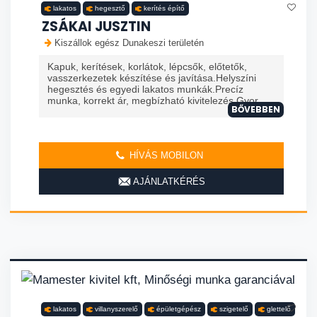
lakatos
hegesztő
kerítés építő
ZSÁKAI JUSZTIN
Kiszállok egész Dunakeszi területén
Kapuk, kerítések, korlátok, lépcsők, előtetők,
vasszerkezetek készítése és javítása.Helyszíni
hegesztés és egyedi lakatos munkák.Precíz
munka, korrekt ár, megbízható kivitelezés.Gyor...
BŐVEBBEN
HÍVÁS MOBILON
AJÁNLATKÉRÉS
lakatos
villanyszerelő
épületgépész
szigetelő
glettelő