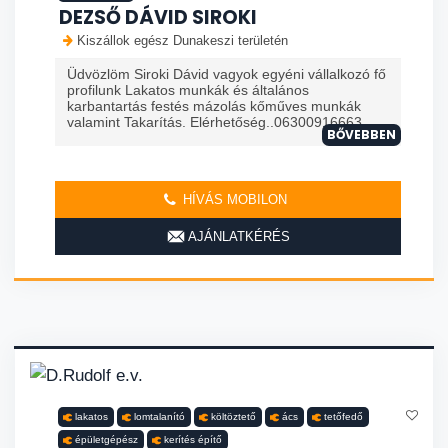
DEZSŐ DÁVID SIROKI
Kiszállok egész Dunakeszi területén
Üdvözlöm Siroki Dávid vagyok egyéni vállalkozó fő
profilunk Lakatos munkák és általános
karbantartás festés mázolás kőműves munkák
valamint Takarítás. Elérhetőség..06300916663
BŐVEBBEN
HÍVÁS MOBILON
AJÁNLATKÉRÉS
lakatos
lomtalanító
költöztető
ács
tetőfedő
épületgépész
kerítés építő