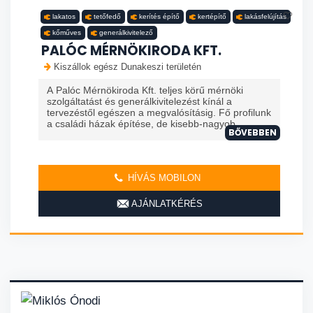
lakatos
tetőfedő
kerítés építő
kertépítő
lakásfelújítás
kőműves
generálkivitelező
PALÓC MÉRNÖKIRODA KFT.
Kiszállok egész Dunakeszi területén
A Palóc Mérnökiroda Kft. teljes körű mérnöki
szolgáltatást és generálkivitelezést kínál a
tervezéstől egészen a megvalósításig. Fő profilunk
a családi házak építése, de kisebb-nagyob...
BŐVEBBEN
HÍVÁS MOBILON
AJÁNLATKÉRÉS