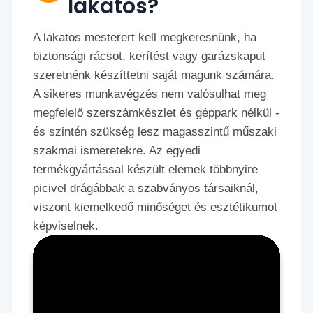
lakatos?
A lakatos mesterert kell megkeresnünk, ha
biztonsági rácsot, kerítést vagy garázskaput
szeretnénk készíttetni saját magunk számára.
A sikeres munkavégzés nem valósulhat meg
megfelelő szerszámkészlet és géppark nélkül -
és szintén szükség lesz magasszintű műszaki
szakmai ismeretekre. Az egyedi
termékgyártással készült elemek többnyire
picivel drágábbak a szabványos társaiknál,
viszont kiemelkedő minőséget és esztétikumot
képviselnek.