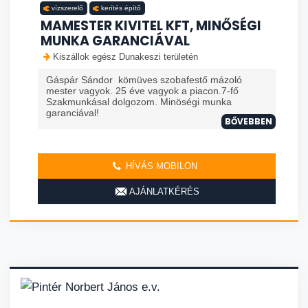
vízszerelő
kerítés építő
MAMESTER KIVITEL KFT, MINŐSÉGI
MUNKA GARANCIÁVAL
Kiszállok egész Dunakeszi területén
Gáspár Sándor kömüves szobafestő mázoló
mester vagyok. 25 éve vagyok a piacon.7-fő
Szakmunkásal dolgozom. Minöségi munka
garanciával!
BŐVEBBEN
HÍVÁS MOBILON
AJÁNLATKÉRÉS