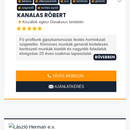
lakatos
villanyszerelő
ács
tetőfedő
glettelő
szigetelő
kerítés építő
KANALAS RÓBERT
Kiszállok egész Dunakeszi területén
Fö profilunk gipszkartonozás festés homlokzati
szigetelés. Kömüves munkák.generál kivitelezés
kertészeti munkák kisebb és nagyobb feladatok
elvégzése 20 éves szakmai tapasztalat. ...
BŐVEBBEN
HÍVÁS MOBILON
AJÁNLATKÉRÉS