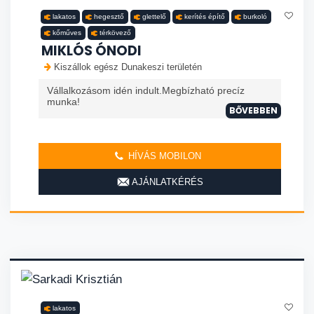
lakatos
hegesztő
glettelő
kerítés építő
burkoló
kőműves
térkövező
MIKLÓS ÓNODI
Kiszállok egész Dunakeszi területén
Vállalkozásom idén indult.Megbízható precíz
munka!
BŐVEBBEN
HÍVÁS MOBILON
AJÁNLATKÉRÉS
lakatos