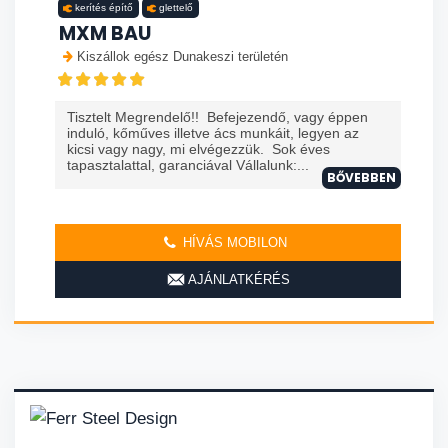
kerítés építő
glettelő
MXM BAU
Kiszállok egész Dunakeszi területén
Tisztelt Megrendelő!! Befejezendő, vagy éppen
induló, kőműves illetve ács munkáit, legyen az
kicsi vagy nagy, mi elvégezzük. Sok éves
tapasztalattal, garanciával Vállalunk:...
BŐVEBBEN
HÍVÁS MOBILON
AJÁNLATKÉRÉS