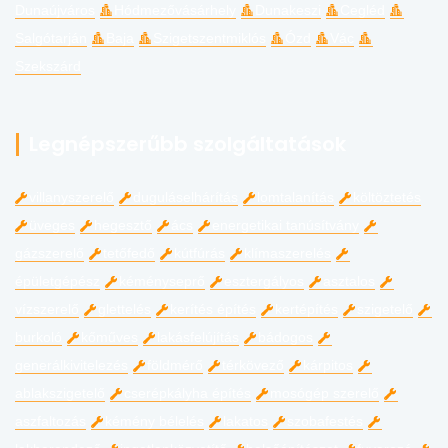
Dunaújváros
Hódmezővásárhely
Dunakeszi
Cegléd
Salgótarján
Baja
Szigetszentmiklós
Ózd
Vác
Szekszárd
Legnépszerűbb szolgáltatások
villanyszerelő
duguláselhárítás
lomtalanítás
költöztetés
üveges
hegesztő
ács
energetikai tanúsítvány
gázszerelő
tetőfedő
kútfúrás
klímaszerelés
épületgépész
kéményseprő
esztergályos
asztalos
vízszerelő
glettelés
kerítés építés
kertépítés
szigetelő
burkoló
kőműves
lakásfelújítás
bádogos
generálkivitelezés
földmérő
térkövező
kárpitos
ablakszigetelő
cserépkályha építés
mosógép szerelő
aszfaltozás
kémény bélelés
lakatos
szobafestés