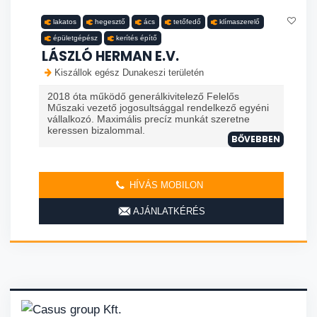
lakatos
hegesztő
ács
tetőfedő
klímaszerelő
épületgépész
kerítés építő
LÁSZLÓ HERMAN E.V.
Kiszállok egész Dunakeszi területén
2018 óta működő generálkivitelező Felelős
Műszaki vezető jogosultsággal rendelkező egyéni
vállalkozó. Maximális precíz munkát szeretne
keressen bizalommal.
BŐVEBBEN
HÍVÁS MOBILON
AJÁNLATKÉRÉS