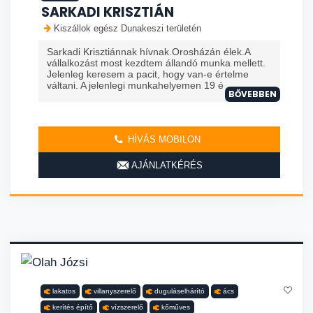
SARKADI KRISZTIÁN
Kiszállok egész Dunakeszi területén
Sarkadi Krisztiánnak hívnak.Orosházán élek.A
vállalkozást most kezdtem állandó munka mellett.
Jelenleg keresem a pacit, hogy van-e értelme
váltani. A jelenlegi munkahelyemen 19 é
BŐVEBBEN
HÍVÁS MOBILON
AJÁNLATKÉRÉS
lakatos
villanyszerelő
duguláselhárító
ács
kerítés építő
vízszerelő
kőműves