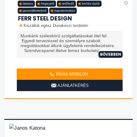
lakatos
hegesztő
tetőfedő
kerítés építő
generálkivitelező
kaputechnikus
FERR STEEL DESIGN
Kiszállok egész Dunakeszi területén
Munkánk széleskörű szolgáltatásokat ölel fel.
Egyedi tervezéssel és személyre szabott
megoldásokkal állunk ügyfeleink rendelkezésére.
Szendvicspanel illetve lemez burkolatú
BŐVEBBEN
HÍVÁS MOBILON
AJÁNLATKÉRÉS