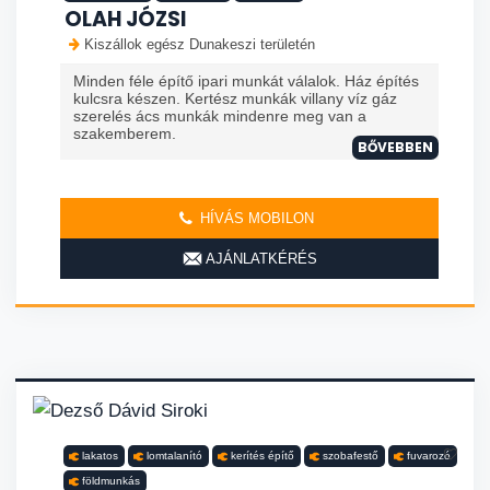
OLAH JÓZSI
Kiszállok egész Dunakeszi területén
Minden féle építő ipari munkát válalok. Ház építés
kulcsra készen. Kertész munkák villany víz gáz
szerelés ács munkák mindenre meg van a
szakemberem.
BŐVEBBEN
HÍVÁS MOBILON
AJÁNLATKÉRÉS
lakatos
lomtalanító
kerítés építő
szobafestő
fuvarozó
földmunkás