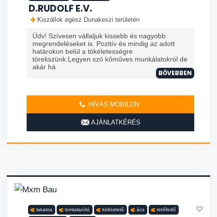
D.RUDOLF E.V.
Kiszállok egész Dunakeszi területén
Üdv! Szívesen vállaljuk kissebb és nagyobb
megrendeléseket is. Pozitív és mindig az adott
határokon belül a tökéletességre
törekszünk.Legyen szó kőműves munkálatokról de
akár há
BŐVEBBEN
HÍVÁS MOBILON
AJÁNLATKÉRÉS
lakatos
lomtalanító
költöztető
ács
tetőfedő