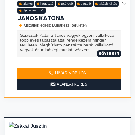
lakatos
hegesztő
tetőfedő
glettelő
lakásfelújítás
gipszkartonozó
JANOS KATONA
Kiszállok egész Dunakeszi területén
Sziasztok Katona János vagyok egyéni vállalkozó
több éves tapasztalattal rendelkezem minden
területen. Megbízható pénztárca barát vállalkozó
vagyok én minőségi munkát végzem.
BŐVEBBEN
HÍVÁS MOBILON
AJÁNLATKÉRÉS