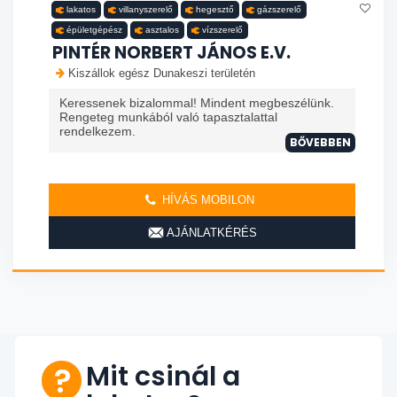
lakatos
villanyszerelő
hegesztő
gázszerelő
épületgépész
asztalos
vízszerelő
PINTÉR NORBERT JÁNOS E.V.
Kiszállok egész Dunakeszi területén
Keressenek bizalommal! Mindent megbeszélünk.
Rengeteg munkából való tapasztalattal
rendelkezem.
BŐVEBBEN
HÍVÁS MOBILON
AJÁNLATKÉRÉS
Mit csinál a