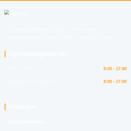
Országos építőipari, felújítás, otthon témájú
szakemberkereső portál. Minden szaki egy helyen!
Ügyfélszolgálati idő
Hétfő - Péntek
8:00 - 17:00
Szombat (csak emailben)
8:00 - 17:00
Oldalaink
ÉPÍTŐIPARI HÍREK