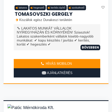
lakatos
hegesztő
kerítés építő
szobafestő
TOMASOVSZKI GERGELY
Kiszállok egész Dunakeszi területén
🔧 LAKATOS MUNKÁT VÁLLALOK
NYÍREGYHÁZÁN ÉS KÖRNYÉKÉN! Sziasztok!
Lakatos szakemberként vállalok kisebb-nagyobb
munkákat: ✔ kapu készítés / javítás ✔ kerítés,
korlát ✔ hegesztés ✔
BŐVEBBEN
HÍVÁS MOBILON
AJÁNLATKÉRÉS