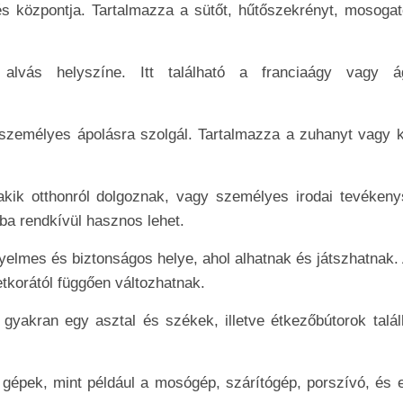
s központja. Tartalmazza a sütőt, hűtőszekrényt, mosogat
vás helyszíne. Itt található a franciaágy vagy á
 személyes ápolásra szolgál. Tartalmazza a zuhanyt vagy k
ik otthonról dolgoznak, vagy személyes irodai tevékeny
ba rendkívül hasznos lehet.
lmes és biztonságos helye, ahol alhatnak és játszhatnak. A
etkorától függően változhatnak.
gyakran egy asztal és székek, illetve étkezőbútorok talál
 gépek, mint például a mosógép, szárítógép, porszívó, és 