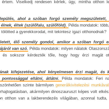
értem. Viselkedj rendesen kérlek, úgy, mintha otthon le
elepülés, ahol a szóban forgó személy megszületett,
 élnek, éltek (szülőfalu, szülőföld).
Példa mondatok: több,
tölötted a gyerekkorodat, mit tekintesz igazi otthonodnak?
letett, élő személy gondol, amikor a szóban forgó 
ájáról van szó.
Példa mondatok: milyen nálatok Olaszorsz
 és sokszor kérdezték tőle, hogy hogy érzi magát ot
ának kifejezetése, ahol kényelmesen érzi magát, és 
pontossággal ellátni, átlátni.
Példa mondatok: Feri n
köszönhetően szinte bármilyen
generálkivitelezési munkával
írhajtogatásban, akármilyen dinoszauruszt képes volt elkés
n otthon van a lakberendezés világában, azonnal tudta,