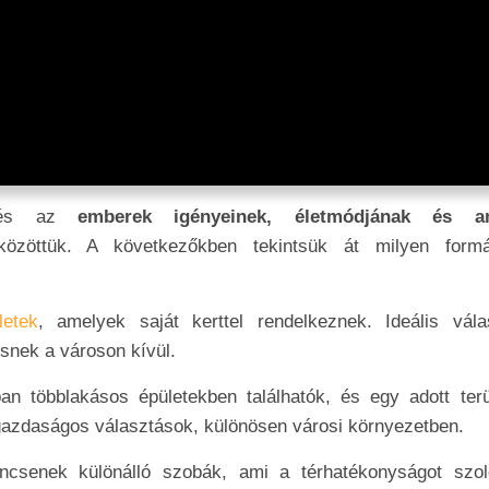
, és az
emberek igényeinek, életmódjának és an
 közöttük. A következőkben tekintsük át milyen form
letek
, amelyek saját kerttel rendelkeznek. Ideális vála
snek a városon kívül.
n többlakásos épületekben találhatók, és egy adott terü
 gazdaságos választások, különösen városi környezetben.
ncsenek különálló szobák, ami a térhatékonyságot szolg