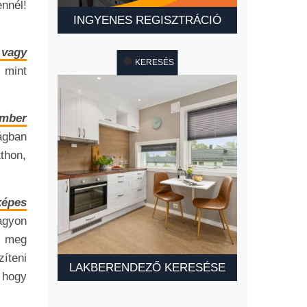
nnél!
INGYENES REGISZTRÁCIÓ
 vagy
KERESÉS
 mint
ember
ágban
thon,
képes
agyon
meg
zíteni
LAKBERENDEZŐ KERESÉSE
 hogy