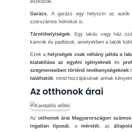
eszközök.
Garázs.
A garázs egy helyszín az autók 
szerszámos holmikat is.
Tárolóhelyiségek.
Egy lakás vagy ház szám
kamrák és padlások, amelyekben a lakók külön
Ezek a
helyiségek csak néhány példa a la
kialakítása az egyéni igényeknek
és
pre
szegmenseiben történő tevékenységeknek
találhatók
, mind hozzájárulnak annak kényel
Az otthonok árai
Az
otthonok árai Magyarországon számos
ingatlan típusát
, a
méretét
, az
állapo