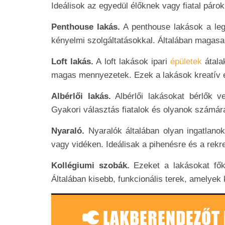
Ideálisok az egyedül élőknek vagy fiatal páro
Penthouse lakás.
A penthouse lakások a legf
kényelmi szolgáltatásokkal. Általában magas
Loft lakás.
A loft lakások ipari
épületek
átalak
magas mennyezetek. Ezek a lakások kreatív é
Albérlői lakás.
Albérlői lakásokat bérlők v
Gyakori választás fiatalok és olyanok számára
Nyaraló.
Nyaralók általában olyan ingatlano
vagy vidéken. Ideálisak a pihenésre és a rekr
Kollégiumi szobák.
Ezeket a lakásokat fők
Általában kisebb, funkcionális terek, amelyek
LAKBERENDEZŐT 