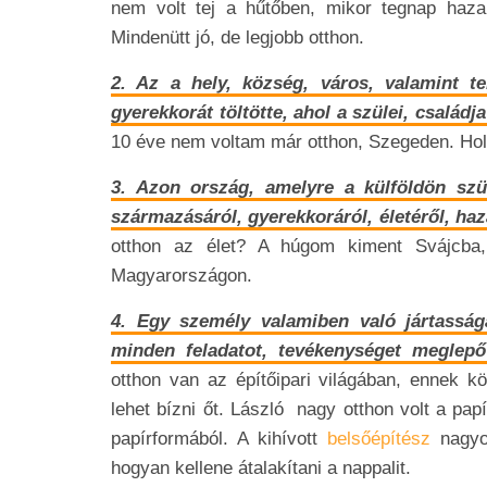
nem volt tej a hűtőben, mikor tegnap haza 
Mindenütt jó, de legjobb otthon.
2. Az a hely, község, város, valamint t
gyerekkorát töltötte, ahol a szülei, családja
10 éve nem voltam már otthon, Szegeden. Hol 
3. Azon ország, amelyre a külföldön szü
származásáról, gyerekkoráról, életéről, haz
otthon az élet? A húgom kiment Svájcba,
Magyarországon.
4. Egy személy valamiben való jártasság
minden feladatot, tevékenységet meglepő 
otthon van az építőipari világában, ennek 
lehet bízni őt. László nagy otthon volt a pap
papírformából. A kihívott
belsőépítész
nagyo
hogyan kellene átalakítani a nappalit.