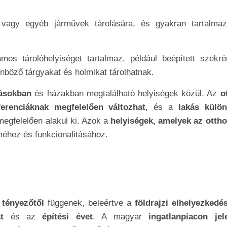
vagy egyéb járművek tárolására, és gyakran tartalma
os tárolóhelyiséget tartalmaz, például beépített szekré
böző tárgyakat és holmikat tárolhatnak.
kásokban
és házakban megtalálható helyiségek közül. Az
o
ferenciáknak megfelelően változhat
, és a
lakás külö
megfelelően alakul ki. Azok a
helyiségek, amelyek az otth
méhez és funkcionalitásához.
 tényezőtől
függenek, beleértve a
földrajzi elhelyezkedés
tát
és az
építési évet
. A magyar
ingatlanpiacon jel