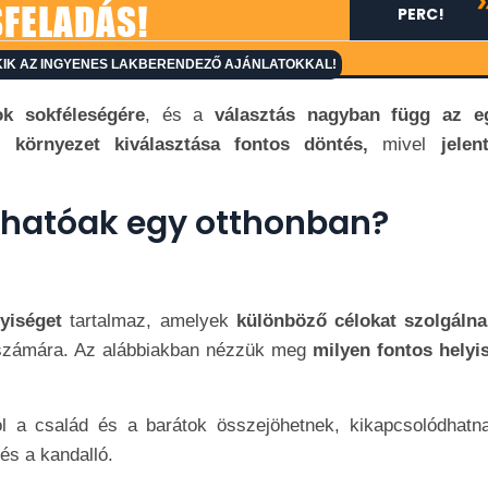
SFELADÁS!
PERC!
IK AZ INGYENES LAKBERENDEZŐ AJÁNLATOKKAL!
ok sokféleségére
, és a
választás nagyban függ az e
 környezet kiválasztása fontos döntés,
mivel
jelen
álhatóak egy otthonban?
yiséget
tartalmaz, amelyek
különböző célokat szolgálna
számára. Az alábbiakban nézzük meg
milyen fontos helyi
ol a család és a barátok összejöhetnek, kikapcsolódhatn
 és a kandalló.