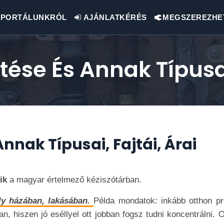
PORTÁLUNKRÓL
AJÁNLATKÉRÉS
MEGSZEREZHE
ése És Annak Típusai,
Annak Típusai, Fajtái, Árai
zik
a magyar értelmező kéziszótárban.
ly házában, lakásában.
Példa mondatok: inkább otthon pr
n, hiszen jó eséllyel ott jobban fogsz tudni koncentrálni. 