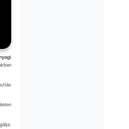
yagi
ákban
sztás
leten
álja.