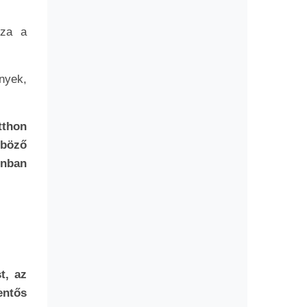
zza a
nyek,
tthon
nböző
onban
t, az
entős