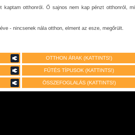
et kaptam otthonról. Ő sajnos nem kap pénzt otthonról, mi
éve - nincsenek nála otthon, elment az esze, megőrült.
OTTHON ÁRAK (KATTINTS!)
FŰTÉS TÍPUSOK (KATTINTS!)
ÖSSZEFOGLALÁS (KATTINTS!)