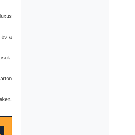
luxus
k és a
osok.
arton
eken.