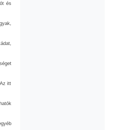
ót és
gyak,
ádat,
séget
z itt
hatók
egyéb