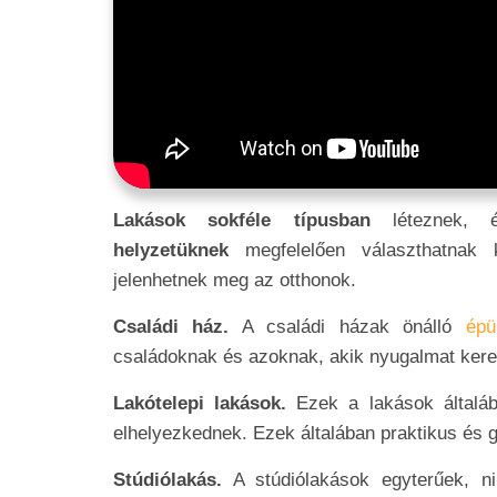
Lakások sokféle típusban
léteznek
helyzetüknek
megfelelően választhatnak
jelenhetnek meg az otthonok.
Családi ház.
A családi házak önálló
épü
családoknak és azoknak, akik nyugalmat kere
Lakótelepi lakások.
Ezek a lakások általába
elhelyezkednek. Ezek általában praktikus és
Stúdiólakás.
A stúdiólakások egyterűek, ni