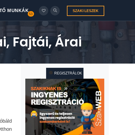
TŐ MUNKÁK
SZAKI LESZEK
53
 Fajtái, Árai
REGISZTRÁLOK
óbáld
Otthon