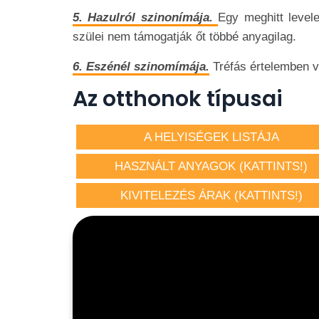
5. Hazulról szinonímája.
Egy meghitt level
szülei nem támogatják őt többé anyagilag.
6. Eszénél szinomímája.
Tréfás értelemben v
Az otthonok típusai
A HELYISÉGEK LISTÁJA
HASZNÁLT ANYAGOK (KATTINTS!)
KIVITELEZÉS ÁRAK (KATTINTS!)