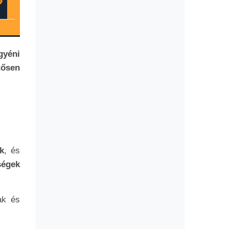
gyéni
tősen
k
, és
ségek
ak és