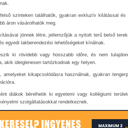
knak.
első szinteken találhatók, gyakran exkluzív kilátással és 
abb áron vásárolhatók meg.
ításával jönnek létre, jellemzőjük a nyitott terű belső tere
s egyedi lakberendezési lehetőségeket kínálnak.
eszik ki rövidebb vagy hosszabb időre, és nem tulajdon
, akik ideiglenesen tartózkodnak egy helyen.
k, amelyeket kikapcsolódásra használnak, gyakran tengerp
eációra.
ént diákok bérelhetik ki egyetemi vagy kollégiumi terület
 kényelmi szolgáltatásokkal rendelkeznek.
KERESEL? INGYENES
MAXIMUM 2