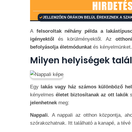
HIRDETÉ
JELLEMZŐEN ÓRÁKON BELÜL ÉREKEZNEK A SZAK
A
felsoroltak néhány példa a lakástípus
igényektől
és körülményektől. Az
otthoni
befolyásolja életmódunkat
és kényelmünket.
Milyen helyiségek tal
Egy
lakás vagy ház számos különböző hel
kényelmes
életet biztosítanak az ott lakók
jelenhetnek
meg:
Nappali.
A nappali az otthon központja, ah
szórakozhatnak. Itt található a kanapé, a tévé