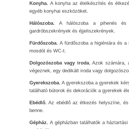
Konyha.
A konyha az ételkészítés és étkezé
egyéb konyhai eszközöket.
Hálószoba.
A hálószoba a pihenés és al
gardróbszekrények és éjjeliszekrények.
Fürdőszoba.
A fürdőszoba a higiéniára és a
mosdót és WC-t.
Dolgozószoba vagy iroda.
Azok számára, ak
végeznek, egy dedikált iroda vagy dolgozószo
Gyerekszoba.
A gyerekszoba a gyerekek kénye
található bútorok és dekorációk a gyerekek él
Ebédlő.
Az ebédlő az étkezés helyszíne, és 
benne.
Gépház.
A gépházban találhatók a háztartási