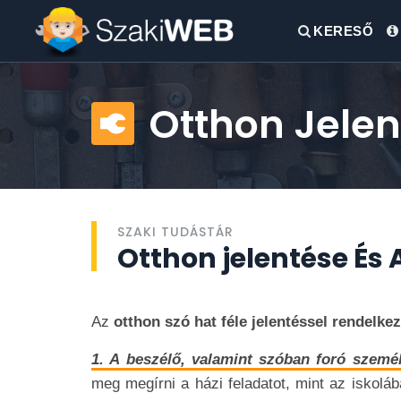
KERESŐ
Otthon Jelent
SZAKI TUDÁSTÁR
Otthon jelentése És 
Az
otthon szó hat féle jelentéssel rendelke
1. A beszélő, valamint szóban foró szemé
meg megírni a házi feladatot, mint az iskolába