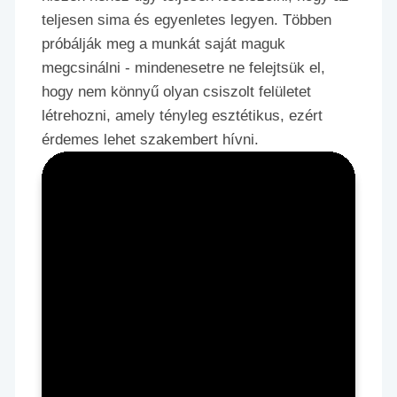
teljesen sima és egyenletes legyen. Többen
próbálják meg a munkát saját maguk
megcsinálni - mindenesetre ne felejtsük el,
hogy nem könnyű olyan csiszolt felületet
létrehozni, amely tényleg esztétikus, ezért
érdemes lehet szakembert hívni.