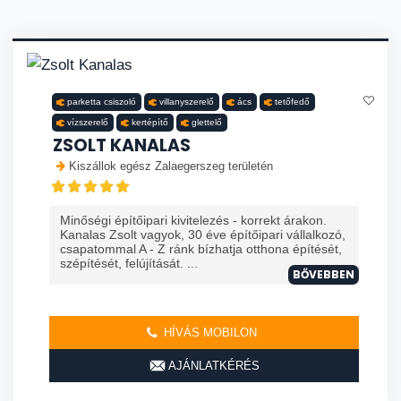
parketta csiszoló
villanyszerelő
ács
tetőfedő
vízszerelő
kertépítő
glettelő
ZSOLT KANALAS
Kiszállok egész Zalaegerszeg területén
Minőségi építőipari kivitelezés - korrekt árakon.
Kanalas Zsolt vagyok, 30 éve építőipari vállalkozó,
csapatommal A - Z ránk bízhatja otthona építését,
szépítését, felújítását. ...
BŐVEBBEN
HÍVÁS MOBILON
AJÁNLATKÉRÉS