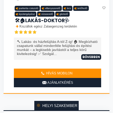
parketta csiszoló
villanyszerelő
ács
tetőfedő
épületgépész
vízszerelő
glettelő
🛠️🏠LAKÁS-DOKTOR🩺
Kiszállok egész Zalaegerszeg területén
🔨 Lakás- és házfelújítás A-tól Z-ig! 🏠 Megbízható
csapatunk vállal mindenféle felújítási és építési
munkát – a legkisebb javítástól a teljes körű
kivitelezésig! ✅ Szolgál...
BŐVEBBEN
HÍVÁS MOBILON
AJÁNLATKÉRÉS
HELYI SZAKEMBER