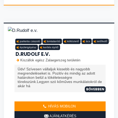
parketta csiszoló
lomtalanító
költöztető
ács
tetőfedő
épületgépész
kerítés építő
D.RUDOLF E.V.
Kiszállok egész Zalaegerszeg területén
Üdv! Szívesen vállaljuk kissebb és nagyobb
megrendeléseket is. Pozitív és mindig az adott
határokon belül a tökéletességre
törekszünk.Legyen szó kőműves munkálatokról de
akár há
BŐVEBBEN
HÍVÁS MOBILON
AJÁNLATKÉRÉS