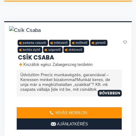
parketta csiszoló
költöztető
tetőfedő
glettelő
kerítés építő
szigetelő
térkövező
CSÍK CSABA
Kiszállok egész Zalaegerszeg területén
Üdvözlöm Precíz munkavégzés, garanciával –
Keressen minket bizalommal!Munkát keres, de
unja már a megbízhatatlan „szakikat”? Kft.-nk
csapata vállalja [ide írd be, mit csináltok, ...
BŐVEBBEN
HÍVÁS MOBILON
AJÁNLATKÉRÉS