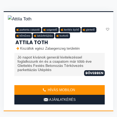
parketta csiszoló
szigetelő
kerítés építő
glettelő
kőműves
lakásfelújítás
burkoló
ATTILA TOTH
Kiszállok egész Zalaegerszeg területén
Jó napot kívánok generál kivitelezéssel
foglalkozunk én és a csapatom már több éve
Glettelés Festés Betonozás Térkövezés
parkettázás Utépités
BŐVEBBEN
HÍVÁS MOBILON
AJÁNLATKÉRÉS