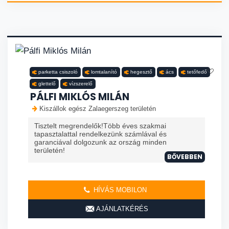
parketta csiszoló
lomtalanító
hegesztő
ács
tetőfedő
glettelő
vízszerelő
PÁLFI MIKLÓS MILÁN
Kiszállok egész Zalaegerszeg területén
Tisztelt megrendelők!Több éves szakmai
tapasztalattal rendelkezünk számlával és
garanciával dolgozunk az ország minden
területén!
BŐVEBBEN
HÍVÁS MOBILON
AJÁNLATKÉRÉS