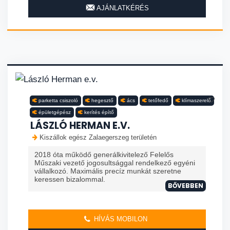
AJÁNLATKÉRÉS
parketta csiszoló
hegesztő
ács
tetőfedő
klímaszerelő
épületgépész
kerítés építő
LÁSZLÓ HERMAN E.V.
Kiszállok egész Zalaegerszeg területén
2018 óta működő generálkivitelező Felelős
Műszaki vezető jogosultsággal rendelkező egyéni
vállalkozó. Maximális precíz munkát szeretne
keressen bizalommal.
BŐVEBBEN
HÍVÁS MOBILON