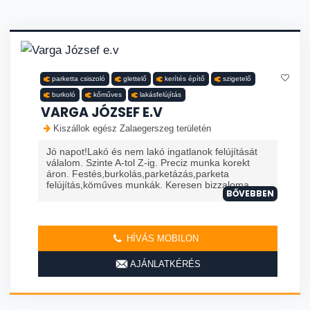
parketta csiszoló
glettelő
kerítés építő
szigetelő
burkoló
kőműves
lakásfelújítás
VARGA JÓZSEF E.V
Kiszállok egész Zalaegerszeg területén
Jó napot!Lakó és nem lakó ingatlanok felújítását
válalom. Szinte A-tol Z-ig. Preciz munka korekt
áron. Festés,burkolás,parketázás,parketa
felújítás,köműves munkák. Keresen bizzaloma
BŐVEBBEN
HÍVÁS MOBILON
AJÁNLATKÉRÉS