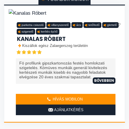
parketta csiszoló
villanyszerelő
ács
tetőfedő
glettelő
szigetelő
kerítés építő
KANALAS RÓBERT
Kiszállok egész Zalaegerszeg területén
Fö profilunk gipszkartonozás festés homlokzati
szigetelés. Kömüves munkák.generál kivitelezés
kertészeti munkák kisebb és nagyobb feladatok
elvégzése 20 éves szakmai tapasztalat. ...
BŐVEBBEN
HÍVÁS MOBILON
AJÁNLATKÉRÉS