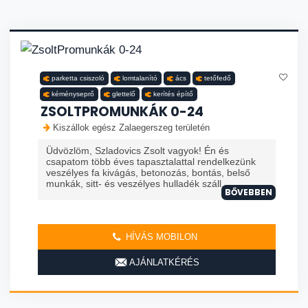
parketta csiszoló
lomtalanító
ács
tetőfedő
kéményseprő
glettelő
kerítés építő
ZSOLTPROMUNKÁK 0-24
Kiszállok egész Zalaegerszeg területén
Üdvözlöm, Szladovics Zsolt vagyok! Én és
csapatom több éves tapasztalattal rendelkezünk
veszélyes fa kivágás, betonozás, bontás, belső
munkák, sitt- és veszélyes hulladék száll...
BŐVEBBEN
HÍVÁS MOBILON
AJÁNLATKÉRÉS