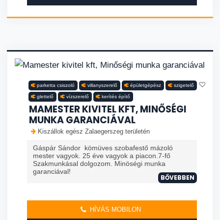
parketta csiszoló
villanyszerelő
épületgépész
szigetelő
glettelő
vízszerelő
kerítés építő
MAMESTER KIVITEL KFT, MINŐSÉGI
MUNKA GARANCIÁVAL
Kiszállok egész Zalaegerszeg területén
Gáspár Sándor kömüves szobafestő mázoló
mester vagyok. 25 éve vagyok a piacon.7-fő
Szakmunkásal dolgozom. Minöségi munka
garanciával!
BŐVEBBEN
HÍVÁS MOBILON