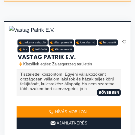
parketta csiszoló
villanyszerelő
lomtalanító
hegesztő
ács
tetőfedő
klímaszerelő
VASTAG PATRIK E.V.
Kiszállok egész Zalaegerszeg területén
Tisztelettel köszöntöm! Egyéni vállalkozóként
országosan vállalom lakások és házak teljes körű
felújítását, kulcsrakész állapotig.Ha nem szeretne
több szakembert szervezgetni, jó h...
BŐVEBBEN
HÍVÁS MOBILON
AJÁNLATKÉRÉS