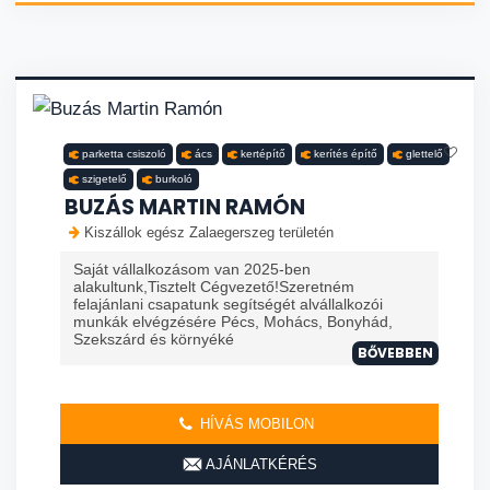
parketta csiszoló
ács
kertépítő
kerítés építő
glettelő
szigetelő
burkoló
BUZÁS MARTIN RAMÓN
Kiszállok egész Zalaegerszeg területén
Saját vállalkozásom van 2025-ben
alakultunk,Tisztelt Cégvezető!Szeretném
felajánlani csapatunk segítségét alvállalkozói
munkák elvégzésére Pécs, Mohács, Bonyhád,
Szekszárd és környéké
BŐVEBBEN
HÍVÁS MOBILON
AJÁNLATKÉRÉS