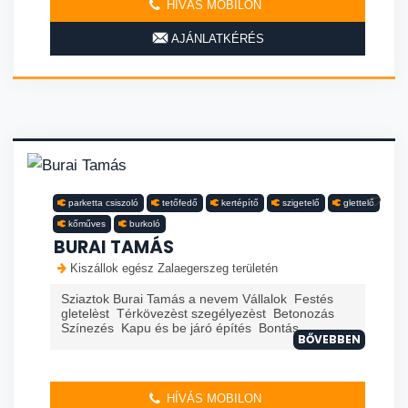
HÍVÁS MOBILON
AJÁNLATKÉRÉS
parketta csiszoló
tetőfedő
kertépítő
szigetelő
glettelő
kőműves
burkoló
BURAI TAMÁS
Kiszállok egész Zalaegerszeg területén
Sziaztok Burai Tamás a nevem Vállalok Festés
gletelèst Térkövezèst szegélyezèst Betonozás
Színezés Kapu és be járó építés Bontás
BŐVEBBEN
HÍVÁS MOBILON