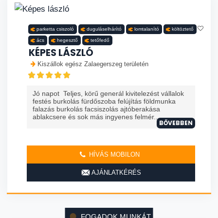
parketta csiszoló
duguláselhárító
lomtalanító
költöztető
ács
hegesztő
tetőfedő
KÉPES LÁSZLÓ
Kiszállok egész Zalaegerszeg területén
Jó napot Teljes, körű generál kivitelezést vállalok
festés burkolás fürdőszoba felújítás földmunka
falazás burkolás facsiszolás ajtóberakása
ablakcsere és sok más ingyenes felmér...
BŐVEBBEN
HÍVÁS MOBILON
AJÁNLATKÉRÉS
FOGADOK MUNKÁT