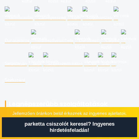
Békéscsaba
Zalaegerszeg
Eger
Nagykanizsa
Dunaújváros
Hódmezővásárhely
Dunakeszi
Cegléd
Salgótarján
Baja
Szigetszentmiklós
Ózd
Vác
Szekszárd
Legnépszerűbb szolgáltatások
Jellemzően óránkon belül érkeznek az ingyenes ajánlatok.
parketta csiszolót keresel? Ingyenes
villanyszerelő
duguláselhárítás
lomtalanítás
költöztetés
hirdetésfeladás!