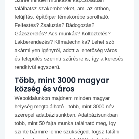
Szinte minden munkával kapcsolatban
találhatsz szakembereket, ami az otthon,
felújítás, építőipar témakörébe sorolható.
Felfestés? Zsaluzás? Bádogozás?
Gázszerelés? Ács munkák? Költöztetés?
Lakberendezés? Klímatechnika? Lehet szó
akármilyen igényről, adott a lehetőség város
és település szerinti szűrésre is, így a keresés
rendkívül egyszerű.
Több, mint 3000 magyar
község és város
Weboldalunkon majdnem minden magyar
helység megtalálható - több, mint 3000 név
szerepel adatbázisunkban. Adatbázisunkban
több, mint 50 fajta munka található meg, így
szinte bármire lenne szükséged, fogsz találni