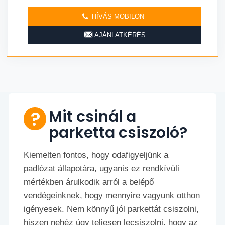
HÍVÁS MOBILON
AJÁNLATKÉRÉS
Mit csinál a
parketta csiszoló?
Kiemelten fontos, hogy odafigyeljünk a
padlózat állapotára, ugyanis ez rendkívüli
mértékben árulkodik arról a belépő
vendégeinknek, hogy mennyire vagyunk otthon
igényesek. Nem könnyű jól parkettát csiszolni,
hiszen nehéz úgy teljesen lecsiszolni, hogy az