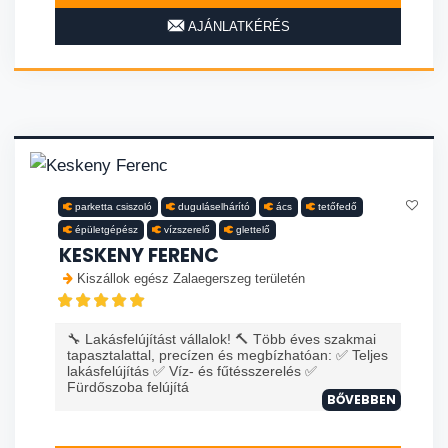
AJÁNLATKÉRÉS
parketta csiszoló
duguláselhárító
ács
tetőfedő
épületgépész
vízszerelő
glettelő
KESKENY FERENC
Kiszállok egész Zalaegerszeg területén
🔧 Lakásfelújítást vállalok! 🔨 Több éves szakmai
tapasztalattal, precízen és megbízhatóan: ✅ Teljes
lakásfelújítás ✅ Víz- és fűtésszerelés ✅
Fürdőszoba felújítá
BŐVEBBEN