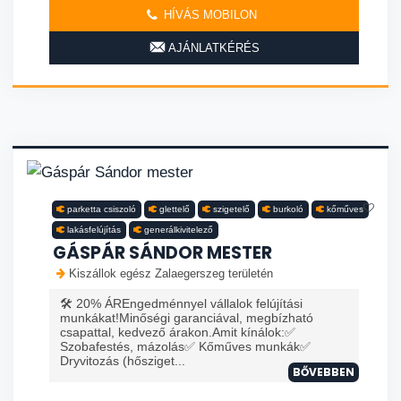
HÍVÁS MOBILON
AJÁNLATKÉRÉS
parketta csiszoló
glettelő
szigetelő
burkoló
kőműves
lakásfelújítás
generálkivitelező
GÁSPÁR SÁNDOR MESTER
Kiszállok egész Zalaegerszeg területén
🛠️ 20% ÁREngedménnyel vállalok felújítási
munkákat!Minőségi garanciával, megbízható
csapattal, kedvező árakon.Amit kínálok:✅
Szobafestés, mázolás✅ Kőműves munkák✅
Dryvitozás (hősziget...
BŐVEBBEN