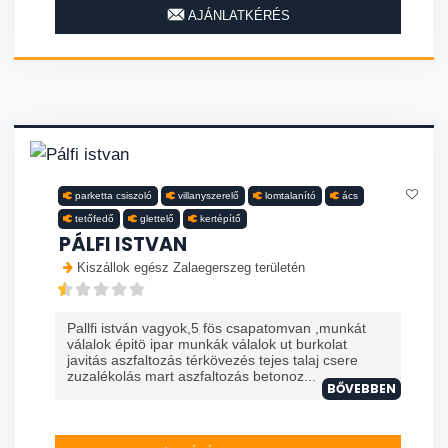
AJÁNLATKÉRÉS
parketta csiszoló
villanyszerelő
lomtalanító
ács
tetőfedő
glettelő
kertépítő
PÁLFI ISTVAN
Kiszállok egész Zalaegerszeg területén
Pallfi istván vagyok,5 fös csapatomvan ,munkát
válalok épitö ipar munkák válalok ut burkolat
javitás aszfaltozás térkövezés tejes talaj csere
zuzalékolás mart aszfaltozás betonoz...
BŐVEBBEN