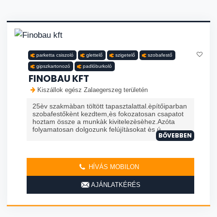
parketta csiszoló
glettelő
szigetelő
szobafestő
gipszkartonozó
padlóburkoló
FINOBAU KFT
Kiszállok egész Zalaegerszeg területén
25èv szakmàban töltött tapasztalattal.èpítőiparban
szobafestőkènt kezdtem,ès fokozatosan csapatot
hoztam össze a munkàk kivitelezèsèhez.Azóta
folyamatosan dolgozunk felújítàsokat ès ú
BŐVEBBEN
HÍVÁS MOBILON
AJÁNLATKÉRÉS