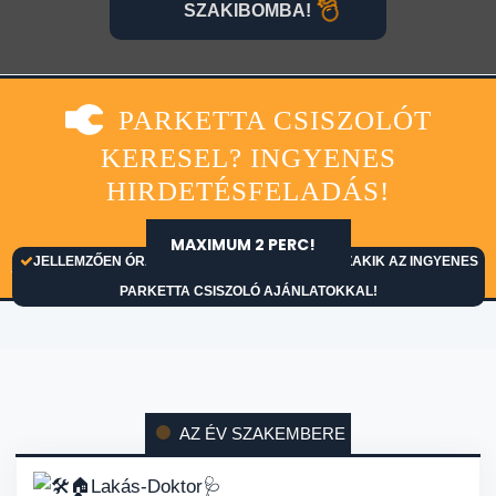
SZAKIBOMBA!
PARKETTA CSISZOLÓT
KERESEL? INGYENES
HIRDETÉSFELADÁS!
MAXIMUM 2 PERC!
JELLEMZŐEN ÓRÁKON BELÜL ÉREKEZNEK A SZAKIK AZ INGYENES
PARKETTA CSISZOLÓ AJÁNLATOKKAL!
AZ ÉV SZAKEMBERE