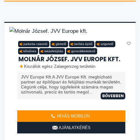
parketta csiszoló
glettelő
kerítés építő
szigetelő
kőműves
lakásfelújítás
generálkivitelező
MOLNÁR JÓZSEF. JVV EUROPE KFT.
Kiszállok egész Zalaegerszeg területén
JVV Europe Kft.A JVV Europe Kft. megbízható
partner az építőipari és felújítási munkák területén.
Cégünk célja, hogy ügyfeleink számára magas
színvonalú, precíz és tartós megol...
BŐVEBBEN
HÍVÁS MOBILON
AJÁNLATKÉRÉS