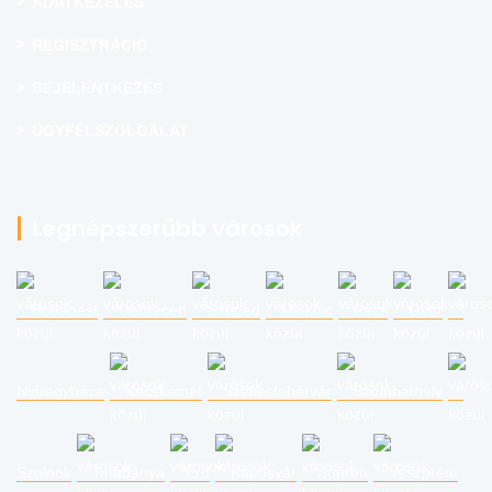
ADATKEZELÉS
REGISZTRÁCIÓ
BEJELENTKEZÉS
ÜGYFÉLSZOLGÁLAT
Legnépszerűbb városok
Budapest
Debrecen
Szeged
Miskolc
Pécs
Győr
Nyíregyháza
Kecskemét
Székesfehérvár
Szombathely
Szolnok
Tatabánya
Érd
Kaposvár
Sopron
Veszprém