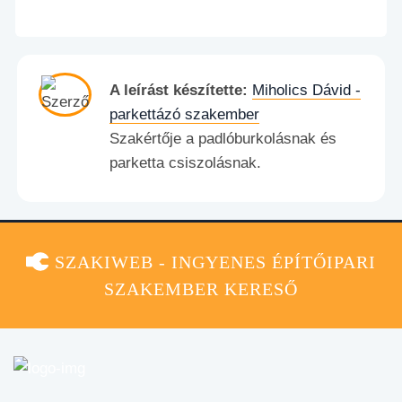
A leírást készítette:
Miholics Dávid -
parkettázó szakember
Szakértője a padlóburkolásnak és
parketta csiszolásnak.
SZAKIWEB - INGYENES ÉPÍTŐIPARI
SZAKEMBER KERESŐ