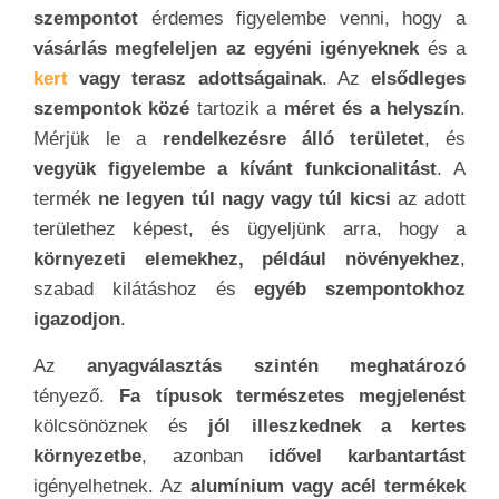
szempontot
érdemes figyelembe venni, hogy a
vásárlás megfeleljen az egyéni igényeknek
és a
kert
vagy terasz adottságainak
. Az
elsődleges
szempontok közé
tartozik a
méret és a helyszín
.
Mérjük le a
rendelkezésre álló területet
, és
vegyük figyelembe a kívánt funkcionalitást
. A
termék
ne legyen túl nagy vagy túl kicsi
az adott
területhez képest, és ügyeljünk arra, hogy a
környezeti elemekhez, például növényekhez
,
szabad kilátáshoz és
egyéb szempontokhoz
igazodjon
.
Az
anyagválasztás szintén meghatározó
tényező.
Fa típusok természetes megjelenést
kölcsönöznek és
jól illeszkednek a kertes
környezetbe
, azonban
idővel karbantartást
igényelhetnek. Az
alumínium vagy acél termékek