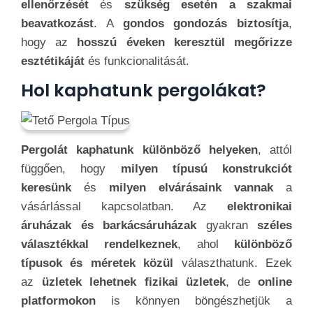
ellenőrzését
és
szükség esetén a szakmai
beavatkozást
. A
gondos gondozás biztosítja
,
hogy az
hosszú éveken keresztül megőrizze
esztétikáját
és funkcionalitását.
Hol kaphatunk pergolákat?
Pergolát kaphatunk különböző helyeken
, attól
függően, hogy
milyen típusú konstrukciót
keresünk
és
milyen elvárásaink vannak
a
vásárlással kapcsolatban. Az
elektronikai
áruházak és barkácsáruházak
gyakran
széles
választékkal rendelkeznek
, ahol
különböző
típusok és méretek közül
választhatunk. Ezek
az
üzletek lehetnek fizikai üzletek
, de
online
platformokon
is könnyen böngészhetjük a