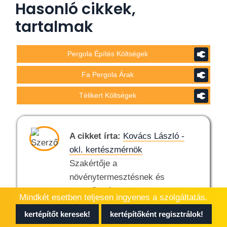
Hasonló cikkek,
tartalmak
Pergola Építés Költségek
Fa Pergola Árak
Télikert Költségek
A cikket írta:
Kovács László -
okl. kertészmérnök
Szakértője a
növénytermesztésnek és
kertművelésnek.
Mindkét esetben teljesen ingyenes a szolgáltatás.
kertépítőt keresek!
kertépítőként regisztrálok!