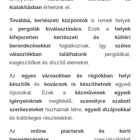
kialakításban
érhetünk el.
Továbbá, kertészeti központok
is remek helyek
a
pergolák kiválasztására
. Ezek a
helyek
kifejezetten kertészeti és kültéri
berendezésekkel
foglalkoznak, így
széles
választékban találhatunk
pergolákat,
kiegészítőket és díszítő elemeket.
Az
egyes városokban és régiókban helyi
készítők
és
kovácsok is készíthetnek
egyedi
típusokat. Ezek a
kézművesek egyedi
igényeinknek
megfelelő,
személyre szabott
szerkezeteket
hozhatnak létre,
egyedi dizájnokkal
és különleges részletekkel.
Az
online piacterek és kerti
berendezésekre
specializálódott