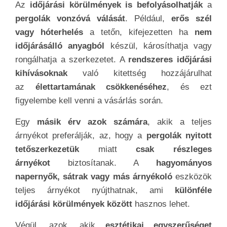
Az
időjárási körülmények is befolyásolhatják
a
pergolák vonzóvá válását
. Például,
erős szél
vagy hóterhelés
a tetőn, kifejezetten ha
nem
időjárásálló anyagból
készül, károsíthatja vagy
rongálhatja a szerkezetet. A
rendszeres időjárási
kihívásoknak
való kitettség hozzájárulhat
az
élettartamának csökkenéséhez
, és ezt
figyelembe kell venni a vásárlás során.
Egy
másik érv azok számára
, akik a teljes
árnyékot preferálják, az, hogy a
pergolák nyitott
tetőszerkezetük
miatt
csak részleges
árnyékot
biztosítanak. A
hagyományos
napernyők, sátrak vagy más árnyékoló
eszközök
teljes árnyékot nyújthatnak, ami
különféle
időjárási körülmények között
hasznos lehet.
Végül, azok, akik
esztétikai egyszerűséget