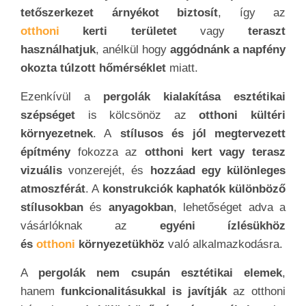
tetőszerkezet árnyékot biztosít
, így az
otthoni
kerti területet
vagy
teraszt
használhatjuk
, anélkül hogy
aggódnánk a napfény
okozta túlzott hőmérséklet
miatt.
Ezenkívül a
pergolák kialakítása esztétikai
szépséget
is kölcsönöz az
otthoni kültéri
környezetnek
. A
stílusos és jól megtervezett
építmény
fokozza az
otthoni kert vagy terasz
vizuális
vonzerejét, és
hozzáad egy különleges
atmoszférát
. A
konstrukciók kaphatók különböző
stílusokban
és
anyagokban
, lehetőséget adva a
vásárlóknak az
egyéni ízlésükhöz
és
otthoni
környezetükhöz
való alkalmazkodásra.
A
pergolák nem csupán esztétikai elemek
,
hanem
funkcionalitásukkal is javítják
az otthoni