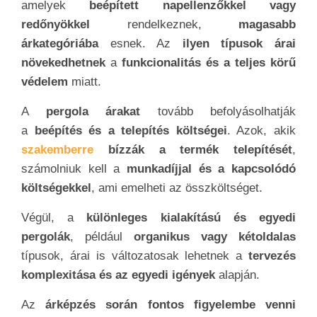
amelyek
beépített napellenzőkkel vagy
redőnyökkel
rendelkeznek,
magasabb
árkategóriába
esnek. Az
ilyen típusok árai
növekedhetnek
a
funkcionalitás és a teljes körű
védelem
miatt.
A
pergol
a
árakat
tovább befolyásolhatják
a
beépítés és a telepítés költségei
. Azok, akik
szakemberre
bízzák a termék telepítését
,
számolniuk kell a
munkadíjjal és a kapcsolódó
költségekkel
, ami emelheti az összköltséget.
Végül, a
különleges kialakítású és egyedi
pergolák
, például
organikus vagy kétoldalas
típusok, árai is változatosak lehetnek a
tervezés
komplexitása és az egyedi igények
alapján.
Az
árképzés során fontos figyelembe venni