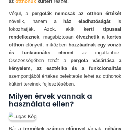
az
otthonuk
kültéri
részét.
Végül, a
pergolák nemcsak az otthon értékét
növelik, hanem a
ház eladhatóságát
is
fokozhatják. Azok, akik
kerti típussal
rendelkeznek
, magabiztosan
élvezhetik a kertes
otthon
előnyeit, miközben
hozzáadnak egy vonzó
és funkcionális elemet
az ingatlanhoz.
Összességében tehát a
pergola vásárlása a
kényelem, az esztétika és a funkcionalitás
szempontjából értékes befektetés lehet az otthonok
kültéri tereinek fejlesztésében.
Milyen érvek vannak a
használata ellen?
Bár a
termékek számos előnnyel
járnak,
néhány