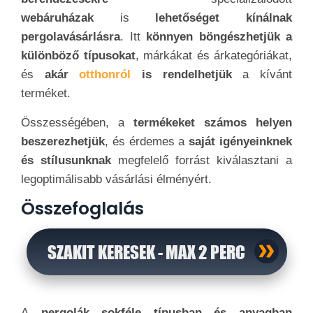
webáruházak
is
lehetőséget kínálnak
pergolavásárlásra
. Itt
könnyen böngészhetjük a
különböző típusokat
, márkákat és árkategóriákat,
és
akár
otthonról
is rendelhetjük
a kívánt
terméket.
Összességében, a
termékeket számos helyen
beszerezhetjük
, és érdemes a
saját igényeinknek
és stílusunknak
megfelelő forrást kiválasztani a
legoptimálisabb vásárlási élményért.
Összefoglalás
SZAKIT KERESEK - MAX 2 PERC
A
pergolák sokféle típusban és anyagban