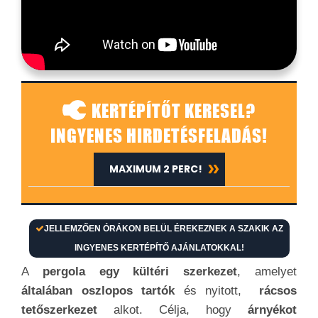
KERTÉPÍTŐT KERESEL?
INGYENES HIRDETÉSFELADÁS!
MAXIMUM 2 PERC!
JELLEMZŐEN ÓRÁKON BELÜL ÉREKEZNEK A SZAKIK AZ
INGYENES KERTÉPÍTŐ AJÁNLATOKKAL!
A
pergola egy kültéri szerkezet
, amelyet
általában oszlopos tartók
és nyitott,
rácsos
tetőszerkezet
alkot. Célja, hogy
árnyékot