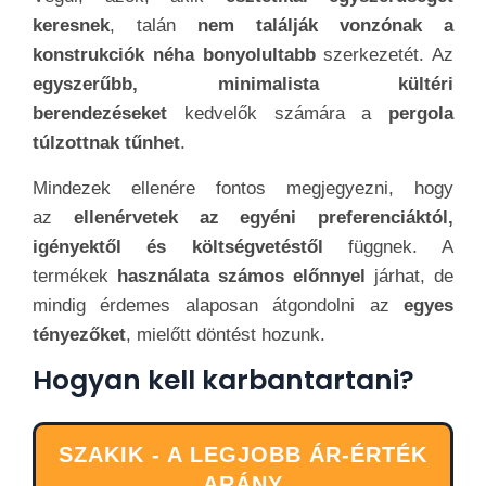
keresnek
, talán
nem találják vonzónak a
konstrukciók néha bonyolultabb
szerkezetét. Az
egyszerűbb, minimalista kültéri
berendezéseket
kedvelők számára a
pergola
túlzottnak tűnhet
.
Mindezek ellenére fontos megjegyezni, hogy
az
ellenérvetek az egyéni preferenciáktól,
igényektől és költségvetéstől
függnek. A
termékek
használata számos előnnyel
járhat, de
mindig érdemes alaposan átgondolni az
egyes
tényezőket
, mielőtt döntést hozunk.
Hogyan kell karbantartani?
SZAKIK - A LEGJOBB ÁR-ÉRTÉK
ARÁNY