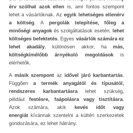
érv szólhat azok ellen
is, ami fontos szempont
lehet a vásárlóknak. Az
egyik lehetséges ellenérv
a költség
. A
pergolák telepítése, főleg a
minőségi anyagok
és szolgáltatások esetén,
lehet
költséges befektetés
. Egyes
vásárlók számára ez
lehet akadály
, különösen akkor, ha
más,
költségkímélőbb árnyékoló megoldások
is
elérhetők.
A
másik szempont
az
idővel járó karbantartás
.
Függően
a termék anyagától és típusától,
rendszeres karbantartásra
lehet szükség,
például
festésre, faápolásra vagy tisztításra
.
Azok számára, akik
kevés időt vagy
energiát
kívánnak szentelni a kültéri szerkezetek
gondozására, ez lehet hátrány.