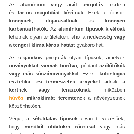
Az
alumínium vagy acél pergolák
modern
és
tartós megoldást kínálnak
. Ezek a típusok
könnyűek, időjárásállóak
és
könnyen
karbantarthatók
. Az
alumínium típusok kiválóak
lehetnek olyan területeken, ahol a
nedvesség vagy
a tengeri klíma káros hatást
gyakorolhat.
Az
organikus pergolák
olyan típusok, amelyek
növényekkel vannak borítva
, például
szőlőtőkék
vagy más kúszónövényekkel
. Ezek
különleges
esztétikát és természetes árnyékot
adnak a
kertnek vagy teraszoknak
, miközben
hűvös
mikroklímát teremtenek
a növényzetnek
köszönhetően.
Végül, a
kétoldalas típusok
olyan tervezésűek,
hogy
mindkét oldalukra rácsokat
vagy más