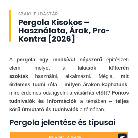
SZAKI TUDÁSTÁR
Pergola Kisokos –
Használata, Árak, Pro-
Kontra [2026]
A
pergola egy rendkívül népszerű
építészeti
elem, melyet a
lakások külterén
szoktak
használni, alkalmazni. Mégis,
mit
érdemes tudni róla
–
milyen árakon kaphatunk
,
mire érdemes odafigyelni a
vásárlás előtt
?
Fontos
tudnivalók és információk
a témában –
teljes
körű útmutató és tudnivalók
a témában.
Pergola jelentése és típusai
PERGOLA ÁRAK