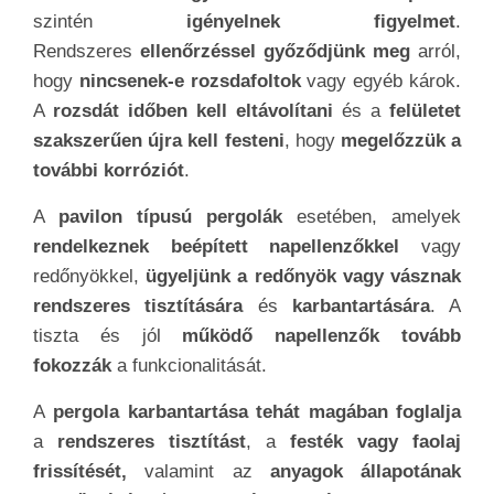
szintén
igényelnek figyelmet
.
Rendszeres
ellenőrzéssel győződjünk meg
arról,
hogy
nincsenek-e rozsdafoltok
vagy egyéb károk.
A
rozsdát időben kell eltávolítani
és a
felületet
szakszerűen újra kell festeni
, hogy
megelőzzük a
további korróziót
.
A
pavilon típusú pergolák
esetében, amelyek
rendelkeznek beépített napellenzőkkel
vagy
redőnyökkel,
ügyeljünk a redőnyök vagy vásznak
rendszeres tisztítására
és
karbantartására
. A
tiszta és jól
működő napellenzők tovább
fokozzák
a funkcionalitását.
A
pergola karbantartása tehát magában foglalja
a
rendszeres tisztítást
, a
festék vagy faolaj
frissítését,
valamint az
anyagok állapotának