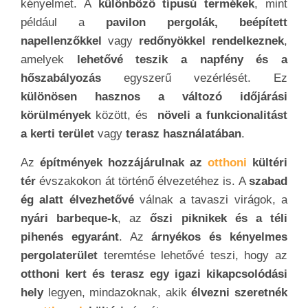
kényelmet. A
különböző típusú termékek
, mint
például a
pavilon pergolák, beépített
napellenzőkkel
vagy
redőnyökkel rendelkeznek
,
amelyek
lehetővé teszik a napfény és a
hőszabályozás
egyszerű vezérlését. Ez
különösen hasznos a változó időjárási
körülmények
között, és
növeli a funkcionalitást
a kerti terület
vagy
terasz használatában
.
Az
építmények
hozzájárulnak az
otthoni
kültéri
tér
évszakokon át történő élvezetéhez is. A
szabad
ég alatt élvezhetővé
válnak a tavaszi virágok, a
nyári barbeque-k
, az
őszi piknikek és a téli
pihenés egyaránt
. Az
árnyékos és kényelmes
pergolaterület
teremtése lehetővé teszi, hogy az
otthoni kert és terasz egy igazi kikapcsolódási
hely
legyen, mindazoknak, akik
élvezni szeretnék