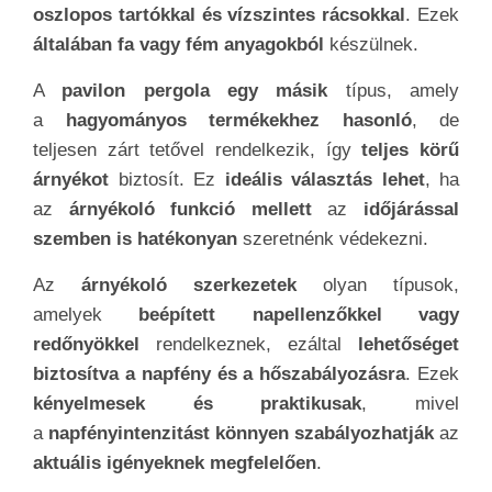
oszlopos tartókkal és vízszintes rácsokkal
. Ezek
általában fa vagy fém anyagokból
készülnek.
A
pavilon pergola egy másik
típus, amely
a
hagyományos termékekhez hasonló
, de
teljesen zárt tetővel rendelkezik, így
teljes körű
árnyékot
biztosít. Ez
ideális választás lehet
, ha
az
árnyékoló funkció mellett
az
időjárás
sal
szemben
is
hatékonyan
szeretnénk védekezni.
Az
árnyékoló szerkezetek
olyan típusok,
amelyek
beépített napellenzőkkel vagy
redőnyökkel
rendelkeznek, ezáltal
lehetőséget
biztosítva a napfény és a hőszabályozásra
. Ezek
kényelmesek és praktikusak
, mivel
a
napfényintenzitást könnyen szabályozhatják
az
aktuális igényeknek megfelelően
.