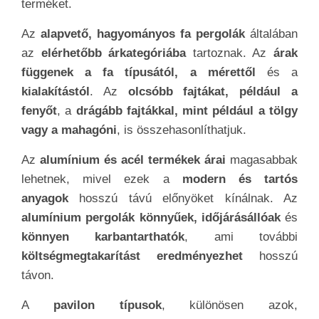
terméket.
Az
alapvető, hagyományos fa pergolák
általában
az
elérhetőbb árkategóriába
tartoznak. Az
árak
függenek a fa típusától, a mérettől
és a
kialakítástól
. Az
olcsóbb fajtákat, például a
fenyőt
, a
drágább fajtákkal, mint például a tölgy
vagy a mahagóni
, is összehasonlíthatjuk.
Az
alumínium és acél termékek árai
magasabbak
lehetnek, mivel ezek a
modern és tartós
anyagok
hosszú távú előnyöket kínálnak. Az
alumínium pergolák könnyűek, időjárásállóak
és
könnyen karbantarthatók
, ami további
költségmegtakarítást eredményezhet
hosszú
távon.
A
pavilon típusok
, különösen azok,