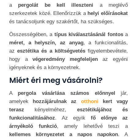
a
pergolát be kell illeszteni
a meglévő
szerkezetek közé. Ellenőrizzük a
helyi előírásokat
és tanácsoljunk egy szakértőt, ha szükséges.
Összességében, a
típus
kiválasztásánál fontos
a
méret, a helyszín, az anyag
, a funkcionalitás,
az
esztétika és a költségvetés
figyelembevétele,
hogy a
végeredmény megfeleljen
az egyéni
igényeknek és a környezetnek.
Miért éri meg vásárolni?
A
pergola vásárlása számos előnnyel
jár,
amelyek
hozzájárulnak az
otthoni
kert vagy
terasz
kényelméhez,
esztétikájához és
funkcionalitásához
. Az egyik
fő előnye az
árnyékoló funkció
, amely lehetővé teszi a
kellemes környezetet a napos napokon
. A