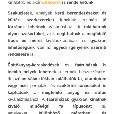
kínálatot, és akár
otthonról
is rendelhetünk
.
Szaküzletek
, amelyek
kerti berendezéseket és
kültéri szerkezeteket
kínálnak, szintén
jó
források lehetnek
vásárláshoz. Itt
találhatunk
olyan szakértőket
, akik
segíthetnek a megfelelő
típus és méret
kiválasztásában, és
gyakran
lehetőségünk van
az
egyedi igényeink szerinti
rendelésre
is.
Építőanyag-kereskedések
és
faáruházak
is
ideális helyek lehetnek
a termék beszerzésére.
Itt
széles választékban találhatók fa, alumínium
vagy acél
pergolák, és
szakértői tanácsokat is
kaphatunk
a
megfelelő anyag és stílus
kiválasztásához. A
faáruházak gyakran kínálnak
kiváló minőségű fa típusokat
is,
amelyeket
különböző méretben és