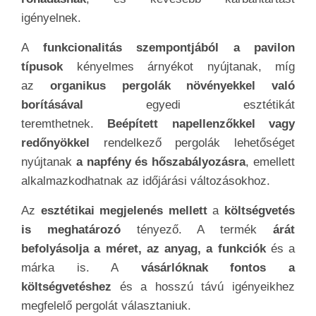
igényelnek.
A
funkcionalitás szempontjából a pavilon
típusok
kényelmes árnyékot nyújtanak, míg
az
organikus pergolák növényekkel való
borításával
egyedi esztétikát
teremthetnek.
Beépített napellenzőkkel vagy
redőnyökkel
rendelkező pergolák lehetőséget
nyújtanak
a napfény és hőszabályozásra
, emellett
alkalmazkodhatnak az időjárási változásokhoz.
Az
esztétikai megjelenés mellett
a
költségvetés
is meghatározó
tényező. A termék
árát
befolyásolja a méret, az anyag, a funkciók
és a
márka is. A
vásárlóknak fontos a
költségvetéshez
és a hosszú távú igényeikhez
megfelelő pergolát választaniuk.