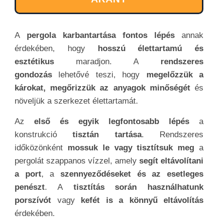
A
pergola karbantartása fontos lépés
annak
érdekében, hogy
hosszú élettartamú és
esztétikus
maradjon. A
rendszeres
gondozás
lehetővé teszi, hogy
megelőzzük a
károkat, megőrizzük az anyagok minőségét
és
növeljük a szerkezet élettartamát.
Az
első és egyik legfontosabb lépés
a
konstrukció
tisztán tartása
. Rendszeres
időközönként
mossuk le vagy tisztítsuk meg
a
pergolát szappanos vízzel, amely
segít eltávolítani
a port
, a
szennyeződéseket és az esetleges
penészt
. A
tisztítás során használhatunk
porszívót
vagy
kefét is a könnyű eltávolítás
érdekében.