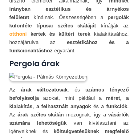
díszítő elemeket alkalmaznak, így
mindkét
irányban esztétikus és árnyékos
felületet
kínálnak. Összességében a
pergolák
különféle típusai széles skáláját
kínálják az
otthoni
kertek és kültéri terek
kialakításához,
hozzájárulva az
esztétikához és a
funkcionalitáshoz
egyaránt.
Pergola árak
Az
árak változatosak
, és
számos tényező
befolyásolja
azokat, mint például a
méret, a
kialakítás, a felhasznált anyagok
és a
funkciók
.
Az
árak széles skálán
mozognak, így a
vásárlók
számára lehetőségük
van kiválasztani az
igényeiknek és
költségvetésüknek megfelelő