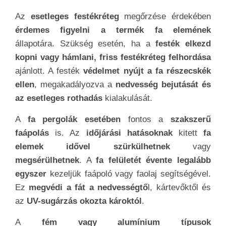
Az
esetleges festékréteg
megőrzése érdekében
érdemes figyelni a termék fa elemének
állapotára. Szükség esetén, ha a
festék elkezd
kopni vagy hámlani, friss festékréteg felhordása
ajánlott. A festék
védelmet nyújt a fa részecskék
ellen
, megakadályozva a
nedvesség bejutását és
az esetleges rothadás
kialakulását.
A
fa pergolák esetében
fontos a
szakszerű
faápolás
is. Az
időjárási hatásoknak
kitett
fa
elemek idővel szürkülhetnek
vagy
megsérülhetnek
. A
fa felületét évente legalább
egyszer
kezeljük faápoló vagy faolaj segítségével.
Ez
megvédi a fát a nedvességtő
l, kártevőktől és
az
UV-sugárzás okozta károktól
.
A
fém vagy alumínium típusok