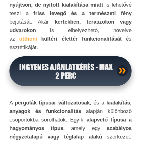
nyújtson, de nyitott kialakítása miatt
is lehetővé
teszi a
friss levegő és a természeti fény
bejutását. Akár
kertekben, teraszokon vagy
udvarokon
is elhelyezhető, növelve
az
otthoni
kültéri élettér funkcionalitását
és
esztétikáját.
INGYENES AJÁNLATKÉRÉS - MAX
2 PERC
A
pergolák típusai változatosak
, és a
kialakítás,
anyagok és funkcionalitás
alapján különböző
csoportokba sorolhatók. Egyik
alapvető típusa a
hagyományos típus
, amely egy
szabályos
négyzetalapú vagy téglalap alakú
szerkezet,