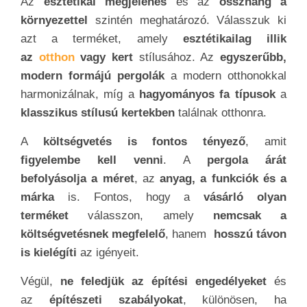
Az
esztétikai megjelenés
és az
összhang a
környezettel
szintén meghatározó. Válasszuk ki
azt a terméket, amely
esztétikailag illik
az
otthon
vagy kert
stílusához. Az
egyszerűbb,
modern formájú pergolák
a modern otthonokkal
harmonizálnak, míg a
hagyományos fa típusok
a
klasszikus stílusú kertekben
találnak otthonra.
A
költségvetés is fontos tényező
, amit
figyelembe kell venni
. A
pergola árát
befolyásolja a méret
, az
anyag, a funkciók és a
márka
is. Fontos, hogy a
vásárló olyan
terméket
válasszon, amely
nemcsak a
költségvetésnek megfelelő
, hanem
hosszú távon
is kielégíti
az igényeit.
Végül,
ne feledjük az építési engedélyeket
és
az
építészeti szabályokat
, különösen, ha