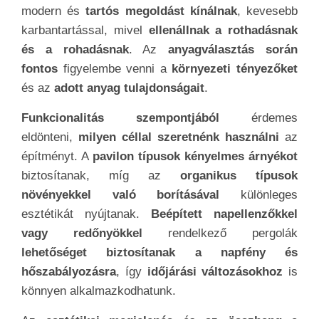
modern és
tartós megoldást kínálnak
, kevesebb
karbantartással, mivel
ellenállnak a rothadásnak
és a rohadásnak
. Az
anyagválasztás során
fontos
figyelembe venni a
környezeti tényezőket
és az
adott anyag tulajdonságait
.
Funkcionalitás szempontjából
érdemes
eldönteni,
milyen céllal szeretnénk használni
az
építményt. A
pavilon típusok kényelmes árnyékot
biztosítanak, míg az
organikus típusok
növényekkel való borításával
különleges
esztétikát nyújtanak.
Beépített napellenzőkkel
vagy redőnyökkel
rendelkező pergolák
lehetőséget biztosítanak a napfény és
hőszabályozásra
, így
időjárási változásokhoz
is
könnyen alkalmazkodhatunk.