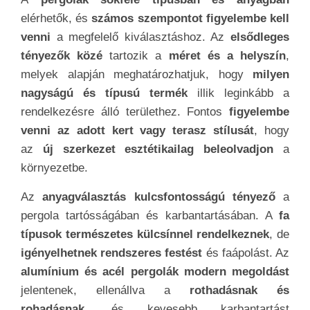
elérhetők, és
számos szempontot figyelembe kell
venni
a megfelelő kiválasztáshoz. Az
elsődleges
tényezők közé
tartozik a
méret és a helyszín
,
melyek alapján meghatározhatjuk, hogy
milyen
nagyságú és típusú termék
illik leginkább a
rendelkezésre álló területhez. Fontos
figyelembe
venni az adott kert vagy terasz stílusát
, hogy
az
új szerkezet esztétikailag beleolvadjon
a
környezetbe.
Az
anyagválasztás kulcsfontosságú tényező
a
pergola tartósságában és karbantartásában. A
fa
típusok természetes külcsínnel rendelkeznek
, de
igényelhetnek rendszeres festést
és faápolást. Az
alumínium és acél pergolák modern megoldást
jelentenek, ellenállva a
rothadásnak és
rohadásnak
, és kevesebb karbantartást