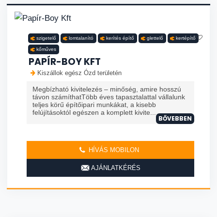
szigetelő
lomtalanító
kerítés építő
glettelő
kertépítő
kőműves
PAPÍR-BOY KFT
Kiszállok egész Ózd területén
Megbízható kivitelezés – minőség, amire hosszú
távon számíthatTöbb éves tapasztalattal vállalunk
teljes körű építőipari munkákat, a kisebb
felújításoktól egészen a komplett kivite...
BŐVEBBEN
HÍVÁS MOBILON
AJÁNLATKÉRÉS