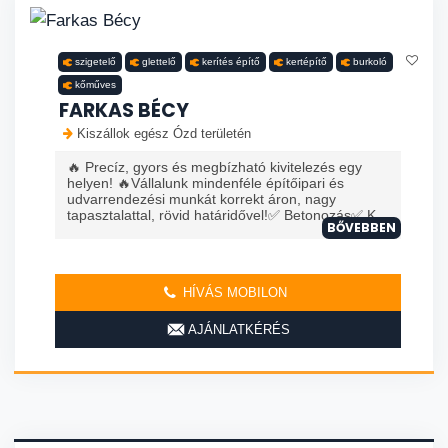
szigetelő
glettelő
kerítés építő
kertépítő
burkoló
kőműves
FARKAS BÉCY
Kiszállok egész Ózd területén
🔥 Precíz, gyors és megbízható kivitelezés egy
helyen! 🔥Vállalunk mindenféle építőipari és
udvarrendezési munkát korrekt áron, nagy
tapasztalattal, rövid határidővel!✅ Betonozás✅ K...
BŐVEBBEN
HÍVÁS MOBILON
AJÁNLATKÉRÉS