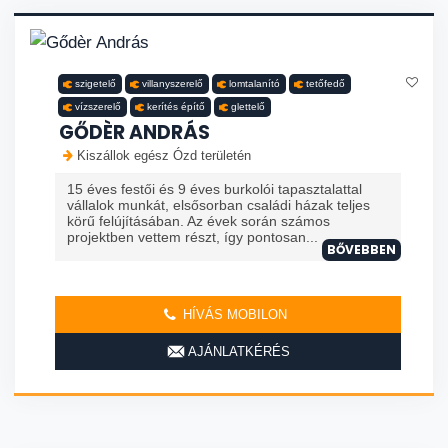
szigetelő
villanyszerelő
lomtalanító
tetőfedő
vízszerelő
kerítés építő
glettelő
GŐDÈR ANDRÁS
Kiszállok egész Ózd területén
15 éves festői és 9 éves burkolói tapasztalattal
vállalok munkát, elsősorban családi házak teljes
körű felújításában. Az évek során számos
projektben vettem részt, így pontosan...
BŐVEBBEN
HÍVÁS MOBILON
AJÁNLATKÉRÉS