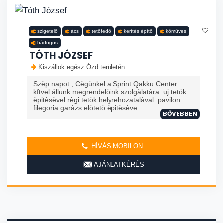
szigetelő
ács
tetőfedő
kerítés építő
kőműves
bádogos
TÓTH JÓZSEF
Kiszállok egész Ózd területén
Szèp napot , Cègünkel a Sprint Qakku Center
kftvel állunk megrendelöink szolgàlatàra uj tetök
èpitèsèvel règi tetök helyrehozatalàval pavilon
filegoria garàzs elötetö èpitèsève...
BŐVEBBEN
HÍVÁS MOBILON
AJÁNLATKÉRÉS