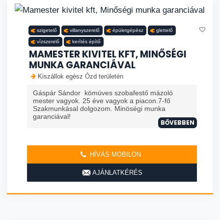
szigetelő
villanyszerelő
épületgépész
glettelő
vízszerelő
kerítés építő
MAMESTER KIVITEL KFT, MINŐSÉGI
MUNKA GARANCIÁVAL
Kiszállok egész Ózd területén
Gáspár Sándor kömüves szobafestő mázoló
mester vagyok. 25 éve vagyok a piacon.7-fő
Szakmunkásal dolgozom. Minöségi munka
garanciával!
BŐVEBBEN
HÍVÁS MOBILON
AJÁNLATKÉRÉS