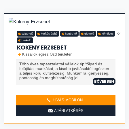
szigetelő
kerítés építő
kertépítő
glettelő
kőműves
burkoló
KOKENY ERZSEBET
Kiszállok egész Ózd területén
Több éves tapasztalattal vállalok építőipari és
felújítási munkákat, a kisebb javításoktól egészen
a teljes körű kivitelezésig. Munkámra igényesség,
pontosság és megbízhatóság jel...
BŐVEBBEN
HÍVÁS MOBILON
AJÁNLATKÉRÉS