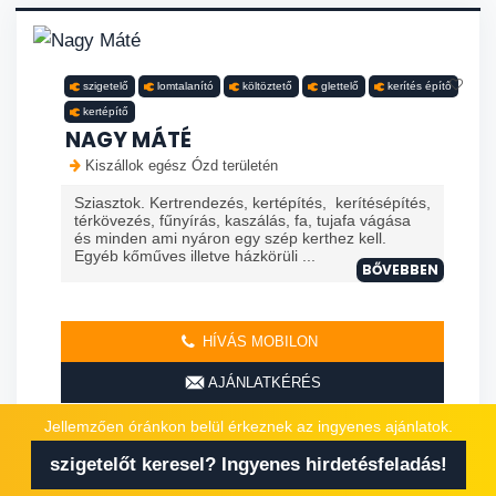
szigetelő
lomtalanító
költöztető
glettelő
kerítés építő
kertépítő
NAGY MÁTÉ
Kiszállok egész Ózd területén
Sziasztok. Kertrendezés, kertépítés, kerítésépítés,
térkövezés, fűnyírás, kaszálás, fa, tujafa vágása
és minden ami nyáron egy szép kerthez kell.
Egyéb kőműves illetve házkörüli ...
BŐVEBBEN
HÍVÁS MOBILON
AJÁNLATKÉRÉS
Jellemzően óránkon belül érkeznek az ingyenes ajánlatok.
szigetelőt keresel? Ingyenes hirdetésfeladás!