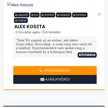
szigetelő
ács
tetőfedő
kertépítő
kőműves
burkoló
ALEX KOSZTA
Kiszállok egész Ózd területén
"Szia! Én vagyok az az ember, akit akkor
hívsz,mikor nincs ideje, a szaki meg nem veszi fel
a telefont. Ezermesterként nem ijedek meg a
koszos munkától és a furfangos hibá
BŐVEBBEN
HÍVÁS MOBILON
AJÁNLATKÉRÉS