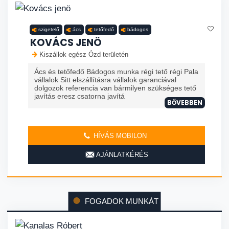
szigetelő
ács
tetőfedő
bádogos
KOVÁCS JENÖ
Kiszállok egész Ózd területén
Ács és tetőfedő Bádogos munka régi tető régi Pala
vállalok Sitt elszállításra vállalok garanciával
dolgozok referencia van bármilyen szükséges tető
javítás eresz csatorna javítá
BŐVEBBEN
HÍVÁS MOBILON
AJÁNLATKÉRÉS
FOGADOK MUNKÁT