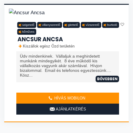
szigetelő
villanyszerelő
glettelő
vízszerelő
burkoló
kőműves
ANCSUR ANCSA
Kiszállok egész Ózd területén
Üdv mindenkinek. Vállaljuk a meghirdetett
munkánk mindegyikét. 8 éve működő kis
vállalkozás vagyunk akár számlával. Hívjon
bizalommal. Email és telefonos egyeztessünk....
Kösz...
BŐVEBBEN
HÍVÁS MOBILON
AJÁNLATKÉRÉS