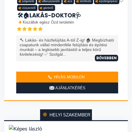
szigetelő
villanyszerelő
ács
tetőfedő
épületgépész
vízszerelő
glettelő
🛠️🏠LAKÁS-DOKTOR🩺
Kiszállok egész Ózd területén
🔨 Lakás- és házfelújítás A-tól Z-ig! 🏠 Megbízható
csapatunk vállal mindenféle felújítási és építési
munkát – a legkisebb javítástól a teljes körű
kivitelezésig! ✅ Szolgál...
BŐVEBBEN
HÍVÁS MOBILON
AJÁNLATKÉRÉS
HELYI SZAKEMBER