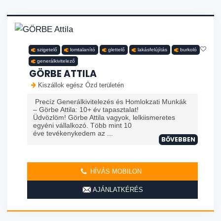
szigetelő
lomtalanító
glettelő
lakásfelújítás
burkoló
generálkivitelező
GÖRBE ATTILA
Kiszállok egész Ózd területén
Precíz Generálkivitelezés és Homlokzati Munkák
– Görbe Attila: 10+ év tapasztalat!
Üdvözlöm! Görbe Attila vagyok, lelkiismeretes
egyéni vállalkozó. Több mint 10
éve tevékenykedem az ...
BŐVEBBEN
HÍVÁS MOBILON
AJÁNLATKÉRÉS