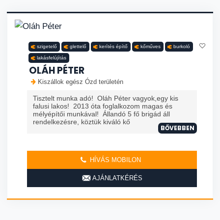
szigetelő
glettelő
kerítés építő
kőműves
burkoló
lakásfelújítás
OLÁH PÉTER
Kiszállok egész Ózd területén
Tisztelt munka adó! Oláh Péter vagyok,egy kis
falusi lakos! 2013 óta foglalkozom magas és
mélyépítői munkával! Állandó 5 fő brigád áll
rendelkezésre, köztük kiváló kő
BŐVEBBEN
HÍVÁS MOBILON
AJÁNLATKÉRÉS