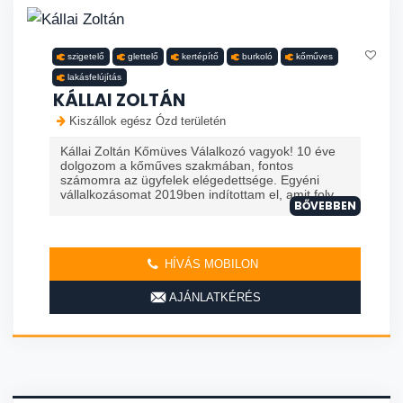
szigetelő
glettelő
kertépítő
burkoló
kőműves
lakásfelújítás
KÁLLAI ZOLTÁN
Kiszállok egész Ózd területén
Kállai Zoltán Kőmüves Válalkozó vagyok! 10 éve
dolgozom a kőműves szakmában, fontos
számomra az ügyfelek elégedettsége. Egyéni
vállalkozásomat 2019ben indítottam el, amit foly...
BŐVEBBEN
HÍVÁS MOBILON
AJÁNLATKÉRÉS