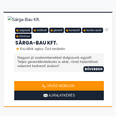
szigetelő
tetőfedő
glettelő
kertépítő
kerítés építő
kőműves
SÁRGA-BAU KFT.
Kiszállok egész Ózd területén
Nagyon jó szakemberekkel dolgozunk együtt!
Teljes generálkivitelezés is akár, rövid határidővel
valamint kedvező árakon!
BŐVEBBEN
HÍVÁS MOBILON
AJÁNLATKÉRÉS