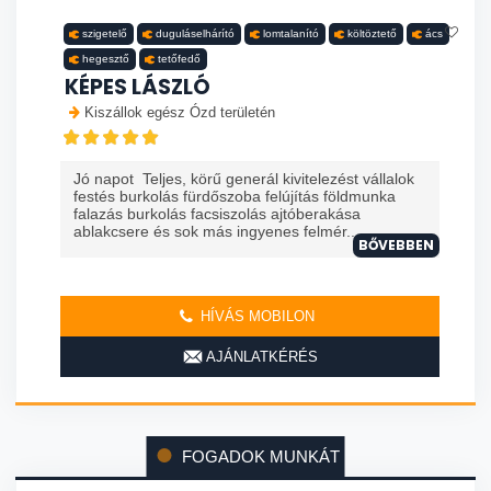
szigetelő
duguláselhárító
lomtalanító
költöztető
ács
hegesztő
tetőfedő
KÉPES LÁSZLÓ
Kiszállok egész Ózd területén
Jó napot Teljes, körű generál kivitelezést vállalok
festés burkolás fürdőszoba felújítás földmunka
falazás burkolás facsiszolás ajtóberakása
ablakcsere és sok más ingyenes felmér...
BŐVEBBEN
HÍVÁS MOBILON
AJÁNLATKÉRÉS
FOGADOK MUNKÁT