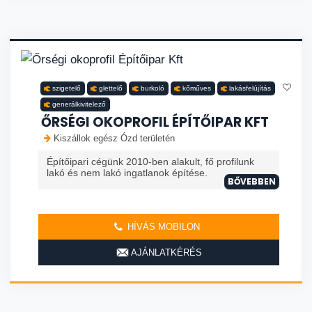
szigetelő
glettelő
burkoló
kőműves
lakásfelújítás
generálkivitelező
ŐRSÉGI OKOPROFIL ÉPÍTŐIPAR KFT
Kiszállok egész Ózd területén
Építőipari cégünk 2010-ben alakult, fő profilunk
lakó és nem lakó ingatlanok építése.
BŐVEBBEN
HÍVÁS MOBILON
AJÁNLATKÉRÉS