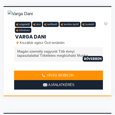
szigetelő
ács
tetőfedő
kerítés építő
burkoló
kőműves
VARGA DANI
Kiszállok egész Ózd területén
Magán szemèly vagyunk Töb évnyi
tapasztalattal Tökéletes megbízható Munka
BŐVEBBEN
HÍVÁS MOBILON
AJÁNLATKÉRÉS