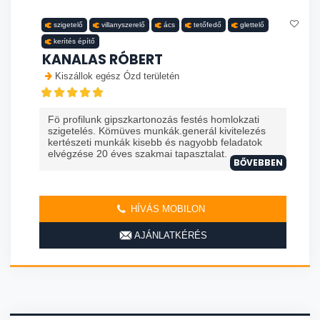
szigetelő
villanyszerelő
ács
tetőfedő
glettelő
kerítés építő
KANALAS RÓBERT
Kiszállok egész Ózd területén
Fö profilunk gipszkartonozás festés homlokzati
szigetelés. Kömüves munkák.generál kivitelezés
kertészeti munkák kisebb és nagyobb feladatok
elvégzése 20 éves szakmai tapasztalat. ...
BŐVEBBEN
HÍVÁS MOBILON
AJÁNLATKÉRÉS