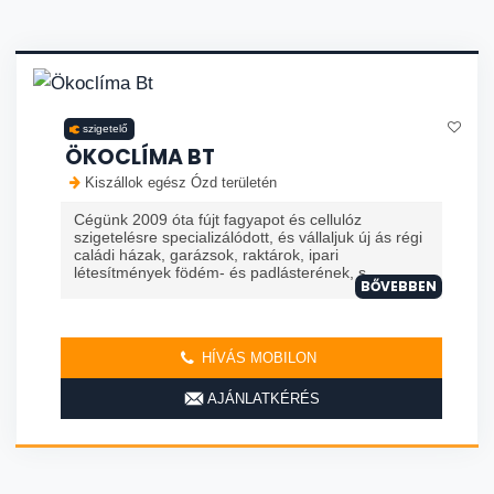
szigetelő
ÖKOCLÍMA BT
Kiszállok egész Ózd területén
Cégünk 2009 óta fújt fagyapot és cellulóz
szigetelésre specializálódott, és vállaljuk új ás régi
caládi házak, garázsok, raktárok, ipari
létesítmények födém- és padlásterének, s...
BŐVEBBEN
HÍVÁS MOBILON
AJÁNLATKÉRÉS