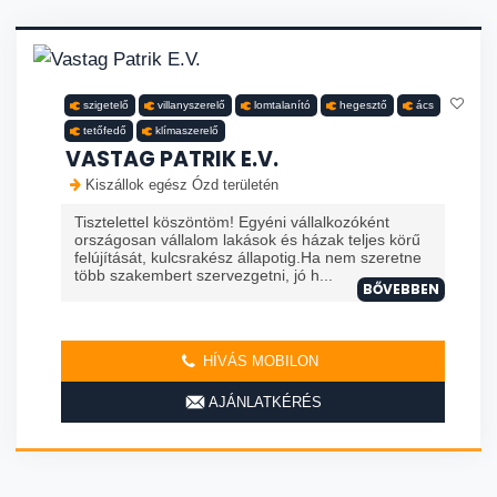
szigetelő
villanyszerelő
lomtalanító
hegesztő
ács
tetőfedő
klímaszerelő
VASTAG PATRIK E.V.
Kiszállok egész Ózd területén
Tisztelettel köszöntöm! Egyéni vállalkozóként
országosan vállalom lakások és házak teljes körű
felújítását, kulcsrakész állapotig.Ha nem szeretne
több szakembert szervezgetni, jó h...
BŐVEBBEN
HÍVÁS MOBILON
AJÁNLATKÉRÉS