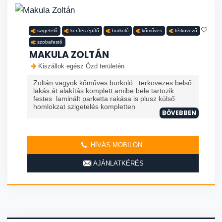
szigetelő
kerítés építő
burkoló
kőműves
térkövező
szobafestő
MAKULA ZOLTÁN
Kiszállok egész Ózd területén
Zoltán vagyok kőműves burkoló terkovezes belső
lakás át alakítás komplett amibe bele tartozik
festes laminált parketta rakása is plusz külső
homlokzat szigetelés kompletten
BŐVEBBEN
HÍVÁS MOBILON
AJÁNLATKÉRÉS