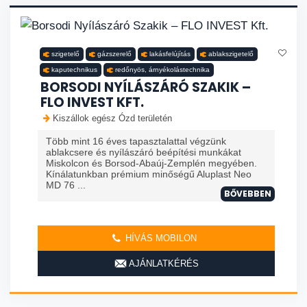
szigetelő
gázszerelő
lakásfelújítás
ablakszigetelő
kaputechnikus
redőnyös, árnyékolástechnika
BORSODI NYÍLÁSZÁRÓ SZAKIK –
FLO INVEST KFT.
Kiszállok egész Ózd területén
Több mint 16 éves tapasztalattal végzünk
ablakcsere és nyílászáró beépítési munkákat
Miskolcon és Borsod-Abaúj-Zemplén megyében.
Kínálatunkban prémium minőségű Aluplast Neo
MD 76 ...
BŐVEBBEN
HÍVÁS MOBILON
AJÁNLATKÉRÉS