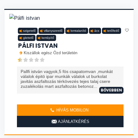
szigetelő
villanyszerelő
lomtalanító
ács
tetőfedő
glettelő
kertépítő
PÁLFI ISTVAN
Kiszállok egész Ózd területén
Pallfi istván vagyok,5 fös csapatomvan ,munkát
válalok épitö ipar munkák válalok ut burkolat
javitás aszfaltozás térkövezés tejes talaj csere
zuzalékolás mart aszfaltozás betonoz...
BŐVEBBEN
HÍVÁS MOBILON
AJÁNLATKÉRÉS