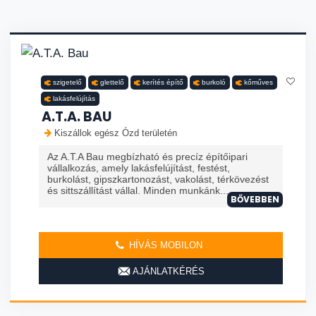
szigetelő
glettelő
kerítés építő
burkoló
kőműves
lakásfelújítás
A.T.A. BAU
Kiszállok egész Ózd területén
Az A.T.A Bau megbízható és precíz építőipari
vállalkozás, amely lakásfelújítást, festést,
burkolást, gipszkartonozást, vakolást, térkövezést
és sittszállítást vállal. Minden munkánk...
BŐVEBBEN
HÍVÁS MOBILON
AJÁNLATKÉRÉS