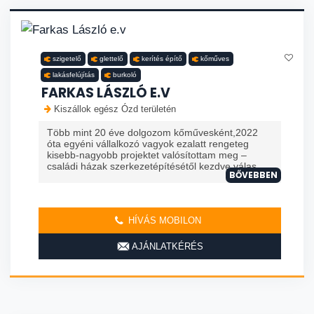
szigetelő
glettelő
kerítés építő
kőműves
lakásfelújítás
burkoló
FARKAS LÁSZLÓ E.V
Kiszállok egész Ózd területén
Több mint 20 éve dolgozom kőművesként,2022
óta egyéni vállalkozó vagyok ezalatt rengeteg
kisebb-nagyobb projektet valósítottam meg –
családi házak szerkezetépítésétől kezdve válas...
BŐVEBBEN
HÍVÁS MOBILON
AJÁNLATKÉRÉS