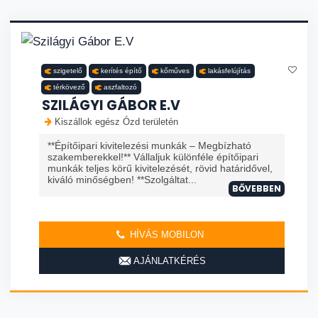
szigetelő
kerítés építő
kőműves
lakásfelújítás
térkövező
aszfaltozó
SZILÁGYI GÁBOR E.V
Kiszállok egész Ózd területén
**Építőipari kivitelezési munkák – Megbízható
szakemberekkel!** Vállaljuk különféle építőipari
munkák teljes körű kivitelezését, rövid határidővel,
kiváló minőségben! **Szolgáltat...
BŐVEBBEN
HÍVÁS MOBILON
AJÁNLATKÉRÉS