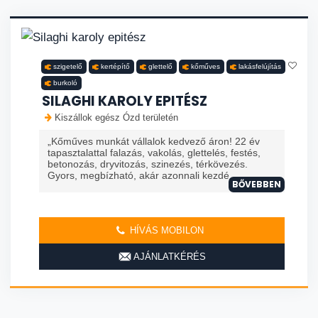
szigetelő
kertépítő
glettelő
kőműves
lakásfelújítás
burkoló
SILAGHI KAROLY EPITÉSZ
Kiszállok egész Ózd területén
„Kőműves munkát vállalok kedvező áron! 22 év
tapasztalattal falazás, vakolás, glettelés, festés,
betonozás, dryvitozás, szinezés, térkövezés.
Gyors, megbízható, akár azonnali kezdé
BŐVEBBEN
HÍVÁS MOBILON
AJÁNLATKÉRÉS