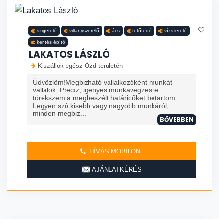
szigetelő
villanyszerelő
ács
tetőfedő
vízszerelő
kerítés építő
LAKATOS LÁSZLÓ
Kiszállok egész Ózd területén
Üdvözlöm!Megbizható vállalkozóként munkát
vállalok. Precíz, igényes munkavégzésre
törekszem a megbeszélt határidőket betartom.
Legyen szó kisebb vagy nagyobb munkáról,
minden megbiz...
BŐVEBBEN
HÍVÁS MOBILON
AJÁNLATKÉRÉS