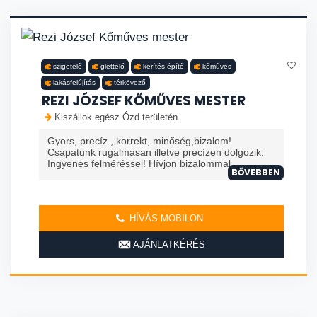
szigetelő
glettelő
kerítés építő
kőműves
lakásfelújítás
térkövező
REZI JÓZSEF KŐMŰVES MESTER
Kiszállok egész Ózd területén
Gyors, precíz , korrekt, minőség,bizalom!
Csapatunk rugalmasan illetve precízen dolgozik.
Ingyenes felméréssel! Hívjon bizalommal.
BŐVEBBEN
HÍVÁS MOBILON
AJÁNLATKÉRÉS