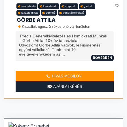
szobafestő
lomtalanító
szigetelő
glettelő
lakásfelújítás
burkoló
generálkivitelező
GÖRBE ATTILA
Kiszállok egész Székesfehérvár területén
Precíz Generálkivitelezés és Homlokzati Munkák
– Görbe Attila: 10+ év tapasztalat!
Üdvözlöm! Görbe Attila vagyok, lelkiismeretes
egyéni vállalkozó. Több mint 10
éve tevékenykedem az ...
BŐVEBBEN
HÍVÁS MOBILON
AJÁNLATKÉRÉS