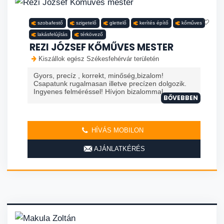
szobafestő
szigetelő
glettelő
kerítés építő
kőműves
lakásfelújítás
térkövező
REZI JÓZSEF KŐMŰVES MESTER
Kiszállok egész Székesfehérvár területén
Gyors, precíz , korrekt, minőség,bizalom!
Csapatunk rugalmasan illetve precízen dolgozik.
Ingyenes felméréssel! Hívjon bizalommal.
BŐVEBBEN
HÍVÁS MOBILON
AJÁNLATKÉRÉS