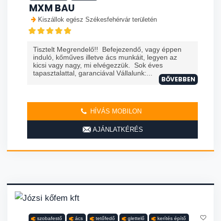
MXM BAU
Kiszállok egész Székesfehérvár területén
Tisztelt Megrendelő!! Befejezendő, vagy éppen
induló, kőműves illetve ács munkáit, legyen az
kicsi vagy nagy, mi elvégezzük. Sok éves
tapasztalattal, garanciával Vállalunk:...
BŐVEBBEN
HÍVÁS MOBILON
AJÁNLATKÉRÉS
szobafestő
ács
tetőfedő
glettelő
kerítés építő