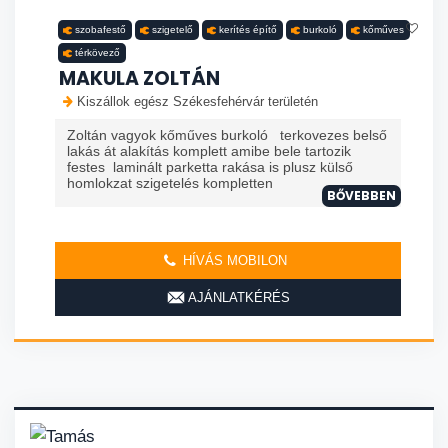
szobafestő
szigetelő
kerítés építő
burkoló
kőműves
térkövező
MAKULA ZOLTÁN
Kiszállok egész Székesfehérvár területén
Zoltán vagyok kőműves burkoló terkovezes belső
lakás át alakítás komplett amibe bele tartozik
festes laminált parketta rakása is plusz külső
homlokzat szigetelés kompletten
BŐVEBBEN
HÍVÁS MOBILON
AJÁNLATKÉRÉS