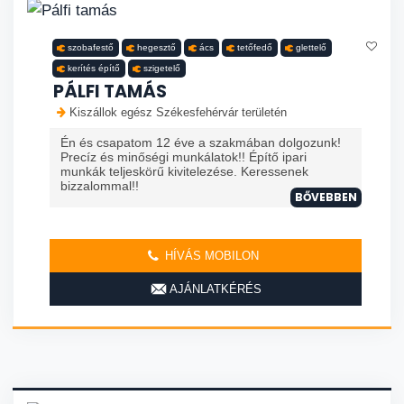
szobafestő
hegesztő
ács
tetőfedő
glettelő
kerítés építő
szigetelő
PÁLFI TAMÁS
Kiszállok egész Székesfehérvár területén
Én és csapatom 12 éve a szakmában dolgozunk!
Precíz és minőségi munkálatok!! Építő ipari
munkák teljeskörű kivitelezése. Keressenek
bizzalommal!!
BŐVEBBEN
HÍVÁS MOBILON
AJÁNLATKÉRÉS