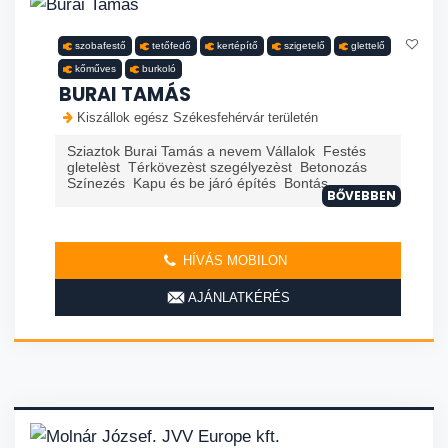
szobafestő
tetőfedő
kertépítő
szigetelő
glettelő
kőműves
burkoló
BURAI TAMÁS
Kiszállok egész Székesfehérvár területén
Sziaztok Burai Tamás a nevem Vállalok Festés
gletelèst Térkövezèst szegélyezèst Betonozás
Színezés Kapu és be járó építés Bontás
BŐVEBBEN
HÍVÁS MOBILON
AJÁNLATKÉRÉS