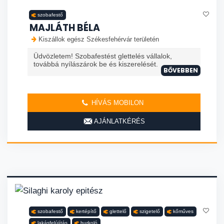
szobafestő
MAJLÁTH BÉLA
Kiszállok egész Székesfehérvár területén
Üdvözletem! Szobafestést glettelés vállalok,
továbbá nyílászárok be és kiszerelését.
BŐVEBBEN
HÍVÁS MOBILON
AJÁNLATKÉRÉS
szobafestő
kertépítő
glettelő
szigetelő
kőműves
lakásfelújítás
burkoló