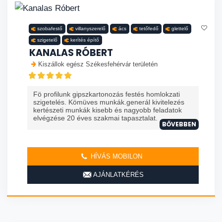
szobafestő
villanyszerelő
ács
tetőfedő
glettelő
szigetelő
kerítés építő
KANALAS RÓBERT
Kiszállok egész Székesfehérvár területén
Fö profilunk gipszkartonozás festés homlokzati
szigetelés. Kömüves munkák.generál kivitelezés
kertészeti munkák kisebb és nagyobb feladatok
elvégzése 20 éves szakmai tapasztalat. ...
BŐVEBBEN
HÍVÁS MOBILON
AJÁNLATKÉRÉS