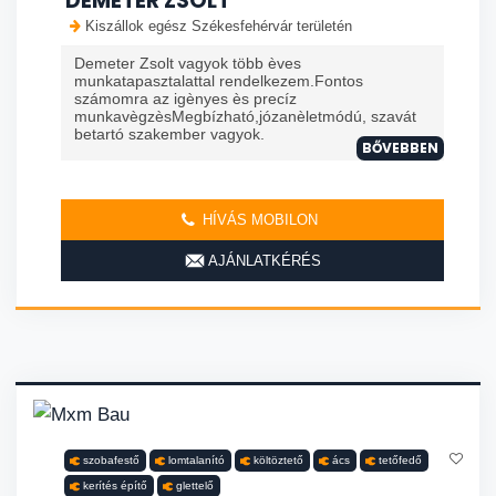
DEMETER ZSOLT
Kiszállok egész Székesfehérvár területén
Demeter Zsolt vagyok több èves
munkatapasztalattal rendelkezem.Fontos
számomra az igènyes ès precíz
munkavègzèsMegbízható,józanèletmódú, szavát
betartó szakember vagyok.
BŐVEBBEN
HÍVÁS MOBILON
AJÁNLATKÉRÉS
szobafestő
lomtalanító
költöztető
ács
tetőfedő
kerítés építő
glettelő