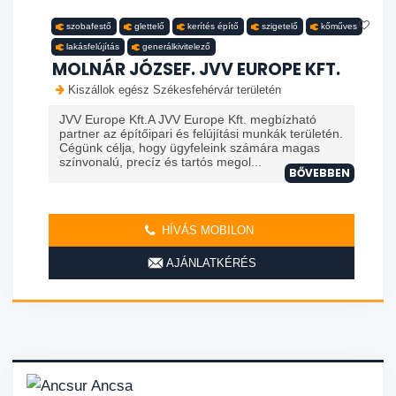
szobafestő
glettelő
kerítés építő
szigetelő
kőműves
lakásfelújítás
generálkivitelező
MOLNÁR JÓZSEF. JVV EUROPE KFT.
Kiszállok egész Székesfehérvár területén
JVV Europe Kft.A JVV Europe Kft. megbízható
partner az építőipari és felújítási munkák területén.
Cégünk célja, hogy ügyfeleink számára magas
színvonalú, precíz és tartós megol...
BŐVEBBEN
HÍVÁS MOBILON
AJÁNLATKÉRÉS