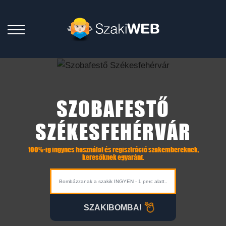
SZOBAFESTŐ
SZÉKESFEHÉRVÁR
100%-ig ingynes használat és regisztráció szakembereknek,
keresőknek egyaránt.
SZAKIBOMBA!