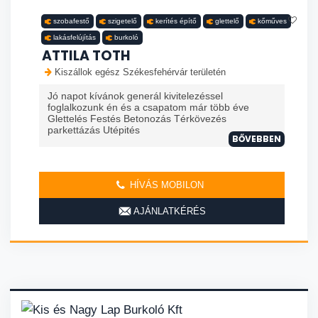
szobafestő
szigetelő
kerítés építő
glettelő
kőműves
lakásfelújítás
burkoló
ATTILA TOTH
Kiszállok egész Székesfehérvár területén
Jó napot kívánok generál kivitelezéssel
foglalkozunk én és a csapatom már több éve
Glettelés Festés Betonozás Térkövezés
parkettázás Utépités
BŐVEBBEN
HÍVÁS MOBILON
AJÁNLATKÉRÉS