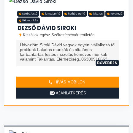
szobafestő
lomtalanító
kerítés építő
lakatos
fuvarozó
földmunkás
DEZSŐ DÁVID SIROKI
Kiszállok egész Székesfehérvár területén
Üdvözlöm Siroki Dávid vagyok egyéni vállalkozó fő
profilunk Lakatos munkák és általános
karbantartás festés mázolás kőműves munkák
valamint Takarítás. Elérhetőség..06300916663
BŐVEBBEN
HÍVÁS MOBILON
AJÁNLATKÉRÉS