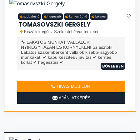
szobafestő
hegesztő
kerítés építő
lakatos
TOMASOVSZKI GERGELY
Kiszállok egész Székesfehérvár területén
🔧 LAKATOS MUNKÁT VÁLLALOK
NYÍREGYHÁZÁN ÉS KÖRNYÉKÉN! Sziasztok!
Lakatos szakemberként vállalok kisebb-nagyobb
munkákat: ✔ kapu készítés / javítás ✔ kerítés,
korlát ✔ hegesztés ✔
BŐVEBBEN
HÍVÁS MOBILON
AJÁNLATKÉRÉS