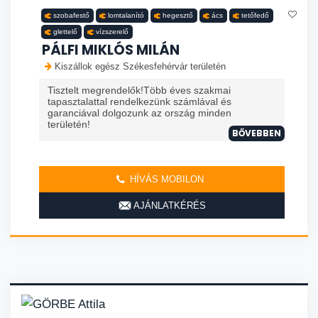
szobafestő
lomtalanító
hegesztő
ács
tetőfedő
glettelő
vízszerelő
PÁLFI MIKLÓS MILÁN
Kiszállok egész Székesfehérvár területén
Tisztelt megrendelők!Több éves szakmai
tapasztalattal rendelkezünk számlával és
garanciával dolgozunk az ország minden
területén!
BŐVEBBEN
HÍVÁS MOBILON
AJÁNLATKÉRÉS