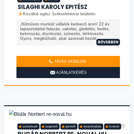
SILAGHI KAROLY EPITÉSZ
Kiszállok egész Székesfehérvár területén
„Kőműves munkát vállalok kedvező áron! 22 év
tapasztalattal falazás, vakolás, glettelés, festés,
betonozás, dryvitozás, szinezés, térkövezés.
Gyors, megbízható, akár azonnali kezdé
BŐVEBBEN
HÍVÁS MOBILON
AJÁNLATKÉRÉS
szobafestő
szigetelő
glettelő
lakásfelújítás
burkoló