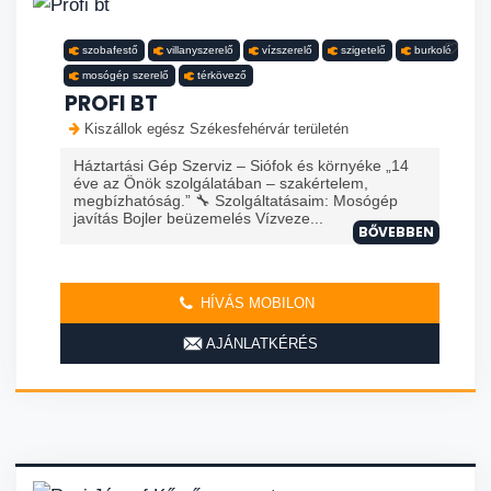
szobafestő
villanyszerelő
vízszerelő
szigetelő
burkoló
mosógép szerelő
térkövező
PROFI BT
Kiszállok egész Székesfehérvár területén
Háztartási Gép Szerviz – Siófok és környéke „14
éve az Önök szolgálatában – szakértelem,
megbízhatóság.” 🔧 Szolgáltatásaim: Mosógép
javítás Bojler beüzemelés Vízveze...
BŐVEBBEN
HÍVÁS MOBILON
AJÁNLATKÉRÉS