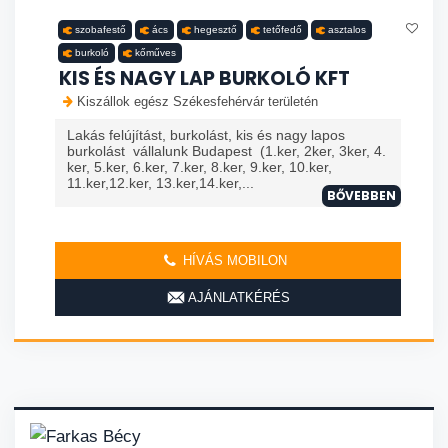
szobafestő
ács
hegesztő
tetőfedő
asztalos
burkoló
kőműves
KIS ÉS NAGY LAP BURKOLÓ KFT
Kiszállok egész Székesfehérvár területén
Lakás felújítást, burkolást, kis és nagy lapos
burkolást vállalunk Budapest (1.ker, 2ker, 3ker, 4.
ker, 5.ker, 6.ker, 7.ker, 8.ker, 9.ker, 10.ker,
11.ker,12.ker, 13.ker,14.ker,...
BŐVEBBEN
HÍVÁS MOBILON
AJÁNLATKÉRÉS