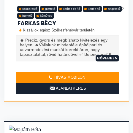
szobafestő
glettelő
kerítés építő
kertépítő
szigetelő
burkoló
kőműves
FARKAS BÉCY
Kiszállok egész Székesfehérvár területén
🔥 Precíz, gyors és megbízható kivitelezés egy
helyen! 🔥Vállalunk mindenféle építőipari és
udvarrendezési munkát korrekt áron, nagy
tapasztalattal, rövid határidővel!✅ Betonozás✅ K...
BŐVEBBEN
HÍVÁS MOBILON
AJÁNLATKÉRÉS