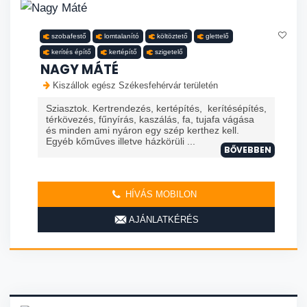
szobafestő
lomtalanító
költöztető
glettelő
kerítés építő
kertépítő
szigetelő
NAGY MÁTÉ
Kiszállok egész Székesfehérvár területén
Sziasztok. Kertrendezés, kertépítés, kerítésépítés,
térkövezés, fűnyírás, kaszálás, fa, tujafa vágása
és minden ami nyáron egy szép kerthez kell.
Egyéb kőműves illetve házkörüli ...
BŐVEBBEN
HÍVÁS MOBILON
AJÁNLATKÉRÉS