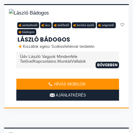
szobafestő
ács
tetőfedő
kerítés építő
szigetelő
bádogos
LÁSZLÓ BÁDOGOS
Kiszállok egész Székesfehérvár területén
Üdv László Vagyok Mindenféle
TetővelKapcsolatos.MunkátVállalok
BŐVEBBEN
HÍVÁS MOBILON
AJÁNLATKÉRÉS