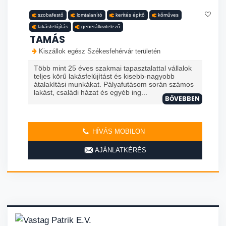
szobafestő
lomtalanító
kerítés építő
kőműves
lakásfelújítás
generálkivitelező
TAMÁS
Kiszállok egész Székesfehérvár területén
Több mint 25 éves szakmai tapasztalattal vállalok
teljes körű lakásfelújítást és kisebb-nagyobb
átalakítási munkákat. Pályafutásom során számos
lakást, családi házat és egyéb ing...
BŐVEBBEN
HÍVÁS MOBILON
AJÁNLATKÉRÉS