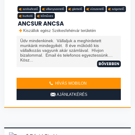
szobafestő
villanyszerelő
glettelő
vízszerelő
szigetelő
burkoló
kőműves
ANCSUR ANCSA
Kiszállok egész Székesfehérvár területén
Üdv mindenkinek. Vállaljuk a meghirdetett
munkánk mindegyikét. 8 éve működő kis
vállalkozás vagyunk akár számlával. Hívjon
bizalommal. Email és telefonos egyeztessünk....
Kösz...
BŐVEBBEN
HÍVÁS MOBILON
AJÁNLATKÉRÉS