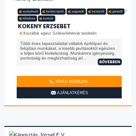
szobafestő
kerítés építő
szigetelő
kertépítő
glettelő
kőműves
burkoló
KOKENY ERZSEBET
Kiszállok egész Székesfehérvár területén
Több éves tapasztalattal vállalok építőipari és
felújítási munkákat, a kisebb javításoktól egészen
a teljes körű kivitelezésig. Munkámra igényesség,
pontosság és megbízhatóság jel...
BŐVEBBEN
HÍVÁS MOBILON
AJÁNLATKÉRÉS