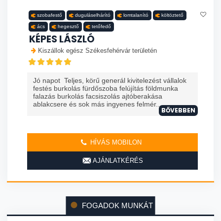
szobafestő
duguláselhárító
lomtalanító
költöztető
ács
hegesztő
tetőfedő
KÉPES LÁSZLÓ
Kiszállok egész Székesfehérvár területén
Jó napot Teljes, körű generál kivitelezést vállalok
festés burkolás fürdőszoba felújítás földmunka
falazás burkolás facsiszolás ajtóberakása
ablakcsere és sok más ingyenes felmér...
BŐVEBBEN
HÍVÁS MOBILON
AJÁNLATKÉRÉS
FOGADOK MUNKÁT