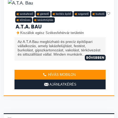
szobafestő
glettelő
kerítés építő
szigetelő
burkoló
kőműves
lakásfelújítás
A.T.A. BAU
Kiszállok egész Székesfehérvár területén
Az A.T.A Bau megbízható és precíz építőipari
vállalkozás, amely lakásfelújítást, festést,
burkolást, gipszkartonozást, vakolást, térkövezést
és sittszállítást vállal. Minden munkánk...
BŐVEBBEN
HÍVÁS MOBILON
AJÁNLATKÉRÉS