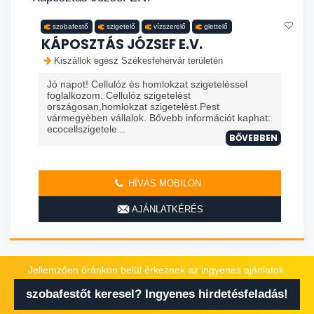
szobafestő
szigetelő
vízszerelő
glettelő
KÁPOSZTÁS JÓZSEF E.V.
Kiszállok egész Székesfehérvár területén
Jó napot! Cellulóz ès homlokzat szigetelèssel
foglalkozom. Cellulóz szigetelèst
országosan,homlokzat szigetelèst Pest
vármegyèben vállalok. Bővebb információt kaphat:
ecocellszigetele...
BŐVEBBEN
HÍVÁS MOBILON
AJÁNLATKÉRÉS
Jellemzően óránkon belül érkeznek az ingyenes ajánlatok.
szobafestőt keresel? Ingyenes hirdetésfeladás!