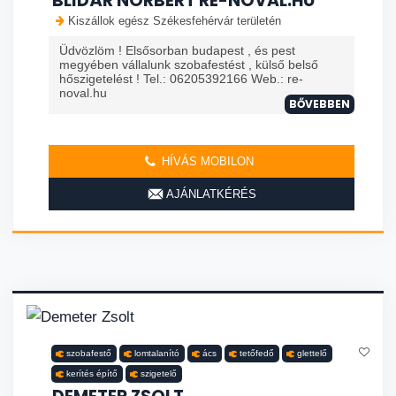
BLIDÁR NORBERT RE-NOVAL.HU
Kiszállok egész Székesfehérvár területén
Üdvözlöm ! Elsősorban budapest , és pest
megyében vállalunk szobafestést , külső belső
hőszigetelést ! Tel.: 06205392166 Web.: re-
noval.hu
BŐVEBBEN
HÍVÁS MOBILON
AJÁNLATKÉRÉS
szobafestő
lomtalanító
ács
tetőfedő
glettelő
kerítés építő
szigetelő