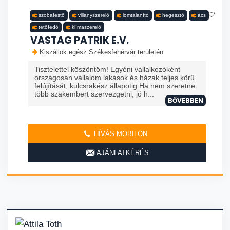
szobafestő
villanyszerelő
lomtalanító
hegesztő
ács
tetőfedő
klímaszerelő
VASTAG PATRIK E.V.
Kiszállok egész Székesfehérvár területén
Tisztelettel köszöntöm! Egyéni vállalkozóként
országosan vállalom lakások és házak teljes körű
felújítását, kulcsrakész állapotig.Ha nem szeretne
több szakembert szervezgetni, jó h...
BŐVEBBEN
HÍVÁS MOBILON
AJÁNLATKÉRÉS