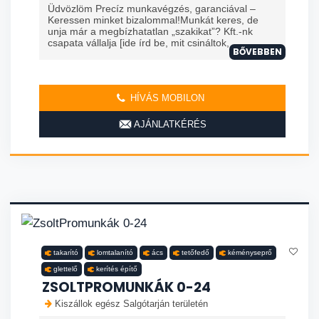
Üdvözlöm Precíz munkavégzés, garanciával –
Keressen minket bizalommal!Munkát keres, de
unja már a megbízhatatlan „szakikat”? Kft.-nk
csapata vállalja [ide írd be, mit csináltok, ...
BŐVEBBEN
HÍVÁS MOBILON
AJÁNLATKÉRÉS
takarító
lomtalanító
ács
tetőfedő
kéményseprő
glettelő
kerítés építő
ZSOLTPROMUNKÁK 0-24
Kiszállok egész Salgótarján területén