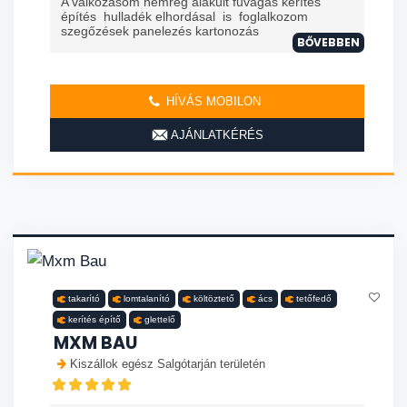
A valkozasom nemrég alakult fűvágás kerítés
építés hulladék elhordásal is foglalkozom
szegőzések panelezés kartonozás
BŐVEBBEN
HÍVÁS MOBILON
AJÁNLATKÉRÉS
takarító
lomtalanító
költöztető
ács
tetőfedő
kerítés építő
glettelő
MXM BAU
Kiszállok egész Salgótarján területén