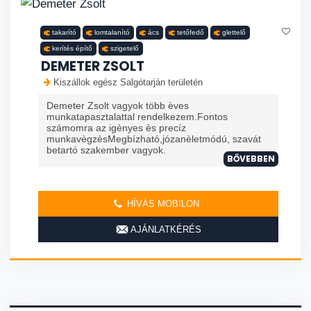
takarító
lomtalanító
ács
tetőfedő
glettelő
kerítés építő
szigetelő
DEMETER ZSOLT
Kiszállok egész Salgótarján területén
Demeter Zsolt vagyok több èves
munkatapasztalattal rendelkezem.Fontos
számomra az igènyes ès precíz
munkavègzèsMegbízható,józanèletmódú, szavát
betartó szakember vagyok.
BŐVEBBEN
HÍVÁS MOBILON
AJÁNLATKÉRÉS