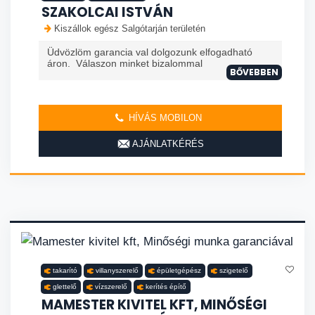
SZAKOLCAI ISTVÁN
Kiszállok egész Salgótarján területén
Üdvözlöm garancia val dolgozunk elfogadható
áron. Válaszon minket bizalommal
BŐVEBBEN
HÍVÁS MOBILON
AJÁNLATKÉRÉS
takarító
villanyszerelő
épületgépész
szigetelő
glettelő
vízszerelő
kerítés építő
MAMESTER KIVITEL KFT, MINŐSÉGI