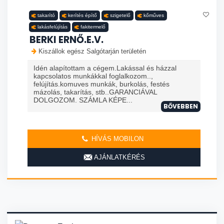
takarító
kerítés építő
szigetelő
kőműves
lakásfelújítás
fakitermelő
BERKI ERNŐ.E.V.
Kiszállok egész Salgótarján területén
Idén alapítottam a cégem.Lakással és házzal
kapcsolatos munkákkal foglalkozom..,
felújítás.komuves munkák, burkolás, festés
mázolás, takarítás, stb..GARANCIÁVAL
DOLGOZOM. SZÁMLA KÉPE...
BŐVEBBEN
HÍVÁS MOBILON
AJÁNLATKÉRÉS