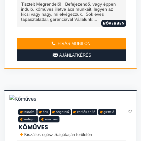
Tisztelt Megrendelő!! Befejezendő, vagy éppen
induló, kőműves illetve ács munkáit, legyen az
kicsi vagy nagy, mi elvégezzük. Sok éves
tapasztalattal, garanciával Vállalunk:...
BŐVEBBEN
HÍVÁS MOBILON
AJÁNLATKÉRÉS
takarító
ács
szigetelő
kerítés építő
glettelő
kertépítő
kőműves
KŐMŰVES
Kiszállok egész Salgótarján területén