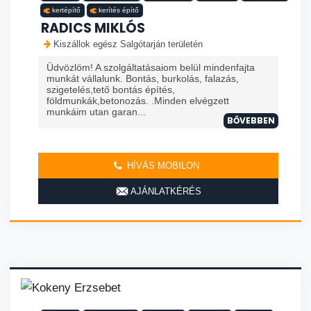
kertépítő
kerítés építő
RADICS MIKLÓS
Kiszállok egész Salgótarján területén
Üdvözlöm! A szolgáltatásaiom belül mindenfajta
munkát vállalunk. Bontás, burkolás, falazás,
szigetelés,tető bontás építés,
földmunkák,betonozás. .Minden elvégzett
munkáim utan garan...
BŐVEBBEN
HÍVÁS MOBILON
AJÁNLATKÉRÉS