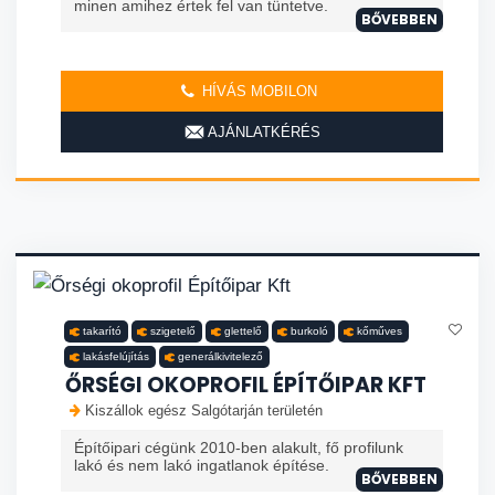
minen amihez értek fel van tüntetve.
BŐVEBBEN
HÍVÁS MOBILON
AJÁNLATKÉRÉS
takarító
szigetelő
glettelő
burkoló
kőműves
lakásfelújítás
generálkivitelező
ŐRSÉGI OKOPROFIL ÉPÍTŐIPAR KFT
Kiszállok egész Salgótarján területén
Építőipari cégünk 2010-ben alakult, fő profilunk
lakó és nem lakó ingatlanok építése.
BŐVEBBEN