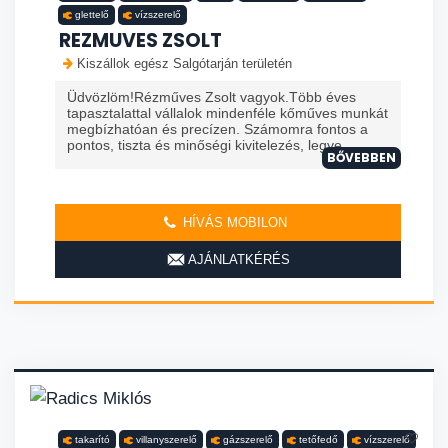
glettelő
vízszerelő
REZMUVES ZSOLT
Kiszállok egész Salgótarján területén
Üdvözlöm!Rézműves Zsolt vagyok.Több éves
tapasztalattal vállalok mindenféle kőműves munkát
megbízhatóan és precízen. Számomra fontos a
pontos, tiszta és minőségi kivitelezés, legye...
BŐVEBBEN
HÍVÁS MOBILON
AJÁNLATKÉRÉS
takarító
villanyszerelő
gázszerelő
tetőfedő
vízszerelő