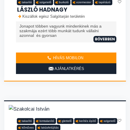
takarító
szigetelő
burkoló
ezermester
tapétázó
LÁSZLÓ HADNAGY
Kiszállok egész Salgótarján területén
Jonapot többen vagyunk mindenkinek más a
szakmája ezért több munkát tudunk vállalni
azonnal és gyorsan
BŐVEBBEN
HÍVÁS MOBILON
AJÁNLATKÉRÉS
takarító
lomtalanító
glettelő
kerítés építő
szigetelő
kőműves
lakásfelújítás