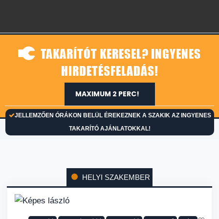
TAKARÍTÓT KERESEL? INGYENES
HIRDETÉSFELADÁS!
MAXIMUM 2 PERC!
JELLEMZŐEN ÓRÁKON BELÜL ÉREKEZNEK A SZAKIK AZ INGYENES
TAKARÍTÓ AJÁNLATOKKAL!
HELYI SZAKEMBER