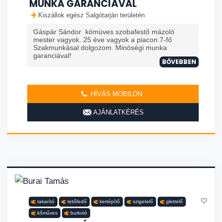
MUNKA GARANCIÁVAL
Kiszállok egész Salgótarján területén
Gáspár Sándor kömüves szobafestő mázoló
mester vagyok. 25 éve vagyok a piacon.7-fő
Szakmunkásal dolgozom. Minöségi munka
garanciával!
BŐVEBBEN
HÍVÁS MOBILON
AJÁNLATKÉRÉS
takarító
tetőfedő
kertépítő
szigetelő
glettelő
kőműves
burkoló