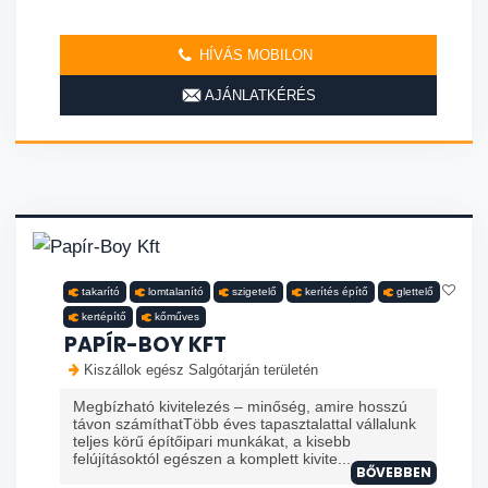
HÍVÁS MOBILON
AJÁNLATKÉRÉS
takarító
lomtalanító
szigetelő
kerítés építő
glettelő
kertépítő
kőműves
PAPÍR-BOY KFT
Kiszállok egész Salgótarján területén
Megbízható kivitelezés – minőség, amire hosszú
távon számíthatTöbb éves tapasztalattal vállalunk
teljes körű építőipari munkákat, a kisebb
felújításoktól egészen a komplett kivite...
BŐVEBBEN