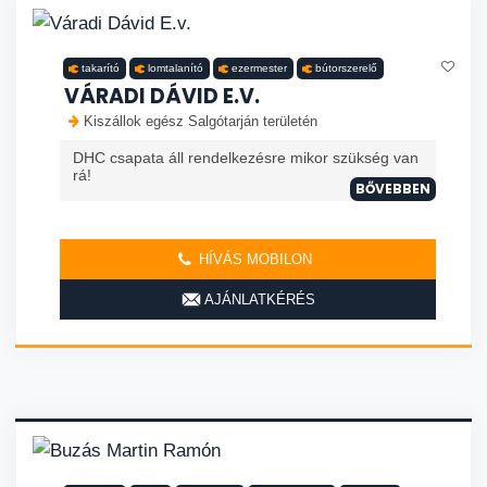
takarító
lomtalanító
ezermester
bútorszerelő
VÁRADI DÁVID E.V.
Kiszállok egész Salgótarján területén
DHC csapata áll rendelkezésre mikor szükség van
rá!
BŐVEBBEN
HÍVÁS MOBILON
AJÁNLATKÉRÉS