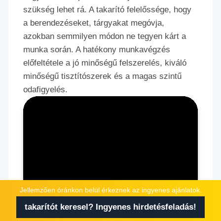
szükség lehet rá. A takarító felelőssége, hogy
a berendezéseket, tárgyakat megóvja,
azokban semmilyen módon ne tegyen kárt a
munka során. A hatékony munkavégzés
előfeltétele a jó minőségű felszerelés, kiváló
minőségű tisztítószerek és a magas szintű
odafigyelés.
Jellemzően óránkon belül érkeznek az ingyenes ajánlatok.
takarítót keresel? Ingyenes hirdetésfeladás!