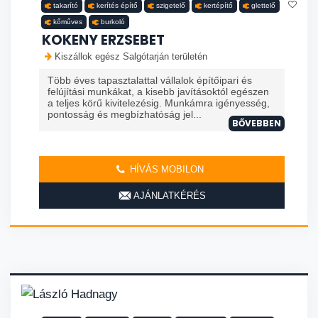
takarító
kerítés építő
szigetelő
kertépítő
glettelő
kőműves
burkoló
KOKENY ERZSEBET
Kiszállok egész Salgótarján területén
Több éves tapasztalattal vállalok építőipari és
felújítási munkákat, a kisebb javításoktól egészen
a teljes körű kivitelezésig. Munkámra igényesség,
pontosság és megbízhatóság jel...
BŐVEBBEN
HÍVÁS MOBILON
AJÁNLATKÉRÉS