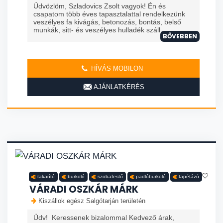
Üdvözlöm, Szladovics Zsolt vagyok! Én és
csapatom több éves tapasztalattal rendelkezünk
veszélyes fa kivágás, betonozás, bontás, belső
munkák, sitt- és veszélyes hulladék száll...
BŐVEBBEN
HÍVÁS MOBILON
AJÁNLATKÉRÉS
takarító
burkoló
szobafestő
padlóburkoló
tapétázó
VÁRADI OSZKÁR MÁRK
Kiszállok egész Salgótarján területén
Üdv! Keressenek bizalommal Kedvező árak,