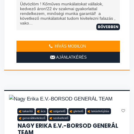
Üdvözlöm ! Kőműves munkálatokat vállalok,
kedvező áron!22 év szakmai gyakorlattal
rendelkezem, minőségi munka garantál! a
következő munkálatokat tudom kivitelezni falazás ,
vako...
BŐVEBBEN
HÍVÁS MOBILON
AJÁNLATKÉRÉS
takarító
ács
szigetelő
glettelő
lakásfelújítás
generálkivitelező
szobafestő
NAGY ERIKA E.V.-BORSOD GENERÁL
TEAM