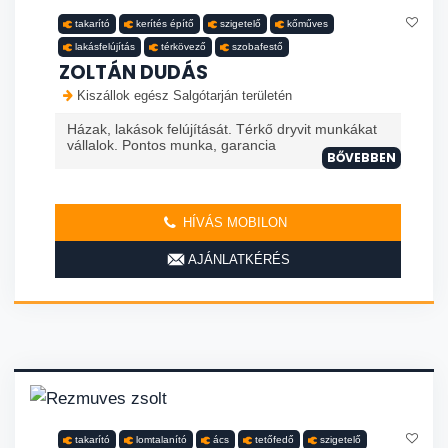
takarító
kerítés építő
szigetelő
kőműves
lakásfelújítás
térkövező
szobafestő
ZOLTÁN DUDÁS
Kiszállok egész Salgótarján területén
Házak, lakások felújítását. Térkő dryvit munkákat
vállalok. Pontos munka, garancia
BŐVEBBEN
HÍVÁS MOBILON
AJÁNLATKÉRÉS
takarító
lomtalanító
ács
tetőfedő
szigetelő