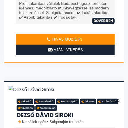
Profi takarítást vállalok Budapest egész területén
igényes, megbízható munkavégzéssel és modern
felszereléssel. Szolgáltatásaim: ✔️ Lakástakarítás
✔️ Airbnb takarítás ✔️ Irodák tak...
BŐVEBBEN
HÍVÁS MOBILON
AJÁNLATKÉRÉS
takarító
lomtalanító
kerítés építő
lakatos
szobafestő
fuvarozó
földmunkás
DEZSŐ DÁVID SIROKI
Kiszállok egész Salgótarján területén