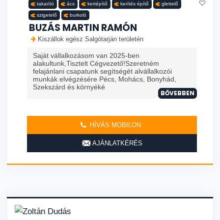
takarító
ács
kertépítő
kerítés építő
glettelő
szigetelő
burkoló
BUZÁS MARTIN RAMÓN
Kiszállok egész Salgótarján területén
Saját vállalkozásom van 2025-ben
alakultunk,Tisztelt Cégvezető!Szeretném
felajánlani csapatunk segítségét alvállalkozói
munkák elvégzésére Pécs, Mohács, Bonyhád,
Szekszárd és környéké
BŐVEBBEN
HÍVÁS MOBILON
AJÁNLATKÉRÉS