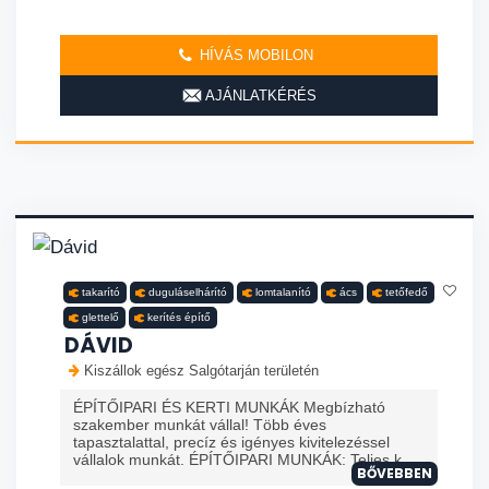
HÍVÁS MOBILON
AJÁNLATKÉRÉS
takarító
duguláselhárító
lomtalanító
ács
tetőfedő
glettelő
kerítés építő
DÁVID
Kiszállok egész Salgótarján területén
ÉPÍTŐIPARI ÉS KERTI MUNKÁK Megbízható
szakember munkát vállal! Több éves
tapasztalattal, precíz és igényes kivitelezéssel
vállalok munkát. ÉPÍTŐIPARI MUNKÁK: Teljes k...
BŐVEBBEN