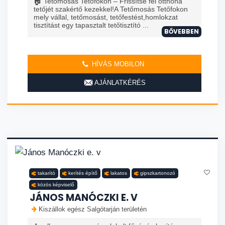
🏠 Tetőmosás Tetőfokon – Frissítse fel otthona
tetőjét szakértő kezekkel!A Tetőmosás Tetőfokon
mely vállal, tetőmosást, tetőfestést,homlokzat
tisztítást egy tapasztalt tetőtisztító ...
BŐVEBBEN
HÍVÁS MOBILON
AJÁNLATKÉRÉS
takarító
kerítés építő
lakatos
gipszkartonozó
közös képviselő
JÁNOS MANÓCZKI E. V
Kiszállok egész Salgótarján területén