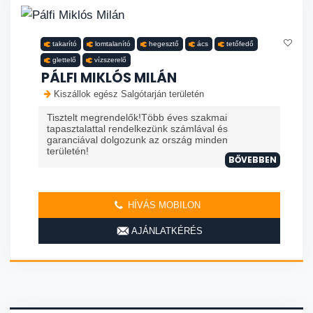
takarító
lomtalanító
hegesztő
ács
tetőfedő
glettelő
vízszerelő
PÁLFI MIKLÓS MILÁN
Kiszállok egész Salgótarján területén
Tisztelt megrendelők!Több éves szakmai
tapasztalattal rendelkezünk számlával és
garanciával dolgozunk az ország minden
területén!
BŐVEBBEN
HÍVÁS MOBILON
AJÁNLATKÉRÉS