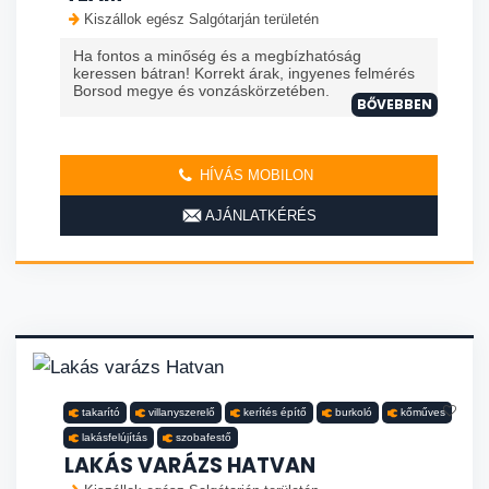
Kiszállok egész Salgótarján területén
Ha fontos a minőség és a megbízhatóság
keressen bátran! Korrekt árak, ingyenes felmérés
Borsod megye és vonzáskörzetében.
BŐVEBBEN
HÍVÁS MOBILON
AJÁNLATKÉRÉS
takarító
villanyszerelő
kerítés építő
burkoló
kőműves
lakásfelújítás
szobafestő
LAKÁS VARÁZS HATVAN