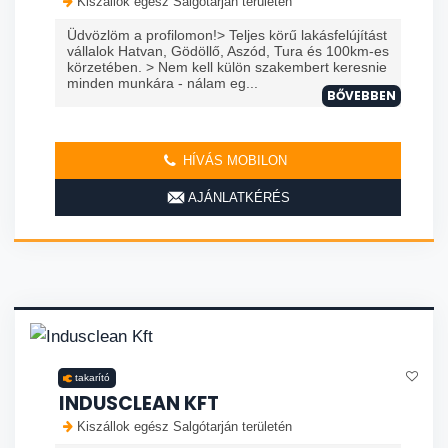
Kiszállok egész Salgótarján területén
Üdvözlöm a profilomon!> Teljes körű lakásfelújítást
vállalok Hatvan, Gödöllő, Aszód, Tura és 100km-es
körzetében. > Nem kell külön szakembert keresnie
minden munkára - nálam eg...
BŐVEBBEN
HÍVÁS MOBILON
AJÁNLATKÉRÉS
takarító
INDUSCLEAN KFT
Kiszállok egész Salgótarján területén