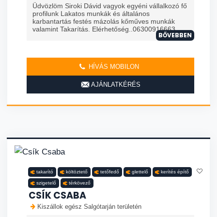
Üdvözlöm Siroki Dávid vagyok egyéni vállalkozó fő
profilunk Lakatos munkák és általános
karbantartás festés mázolás kőműves munkák
valamint Takarítás. Elérhetőség..06300916663
BŐVEBBEN
HÍVÁS MOBILON
AJÁNLATKÉRÉS
takarító
költöztető
tetőfedő
glettelő
kerítés építő
szigetelő
térkövező
CSÍK CSABA
Kiszállok egész Salgótarján területén