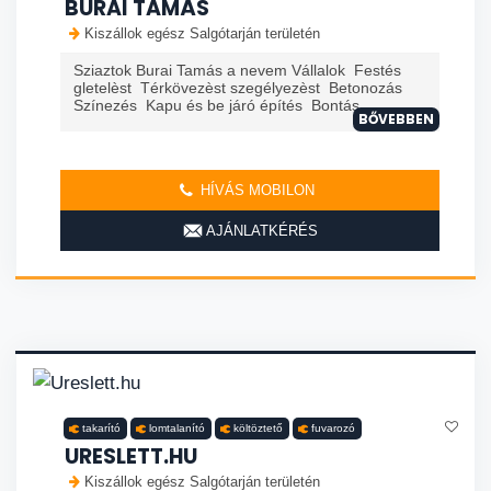
BURAI TAMÁS
Kiszállok egész Salgótarján területén
Sziaztok Burai Tamás a nevem Vállalok Festés
gletelèst Térkövezèst szegélyezèst Betonozás
Színezés Kapu és be járó építés Bontás
BŐVEBBEN
HÍVÁS MOBILON
AJÁNLATKÉRÉS
takarító
lomtalanító
költöztető
fuvarozó
URESLETT.HU
Kiszállok egész Salgótarján területén