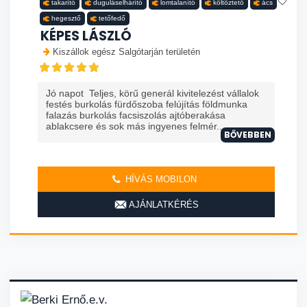
takarító
duguláselhárító
lomtalanító
költöztető
ács
hegesztő
tetőfedő
KÉPES LÁSZLÓ
Kiszállok egész Salgótarján területén
Jó napot Teljes, körű generál kivitelezést vállalok
festés burkolás fürdőszoba felújítás földmunka
falazás burkolás facsiszolás ajtóberakása
ablakcsere és sok más ingyenes felmér...
BŐVEBBEN
HÍVÁS MOBILON
AJÁNLATKÉRÉS