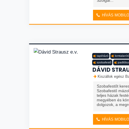
Szolgál...
HÍVÁS MOBIL
tapétázó
lomtalanít
szobafestő
padlóbu
DÁVID STRAU
Kiszállok egész Ba
Szobafestőt keres
Szobafestő mázol
teljes házak fest
megyében és kör
dolgozok, a megre
HÍVÁS MOBIL