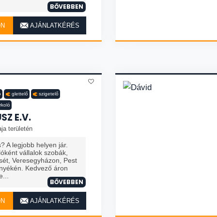
BŐVEBBEN
ON
AJÁNLATKÉRÉS
ó
glettelő
szigetelő
rkoló
SZ E.V.
ja területén
? A legjobb helyen jár.
óként vállalok szobák,
ését, Veresegyházon, Pest
nyékén. Kedvező áron
...
BŐVEBBEN
ON
AJÁNLATKÉRÉS