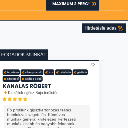
MAXIMUM 2 PERC!
Hirdetésfeladás
FOGADOK MUNKÁT
tapétázó
villanyszerelő
ács
tetőfedő
glettelő
szigetelő
kerítés építő
KANALAS RÓBERT
Kiszállok egész Baja területén
Fö profilunk gipszkartonozás festés
homlokzati szigetelés. Kömüves
munkák.generál kivitelezés kertészeti
munkák kisebb és nagyobb feladatok