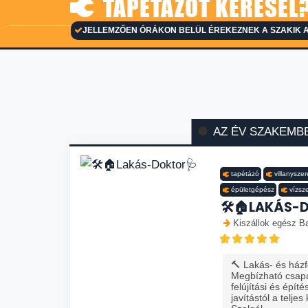
TAPÉTÁZÓT KERESEL?
JELLEMZŐEN ÓRÁKON BELÜL ÉREKEZNEK A SZAKIK A
AZ ÉV SZAKEMB
tapétázó
villanyszer
épületgépész
vízsz
🛠️🏠LAKÁS-
Kiszállok egész Ba
🔨 Lakás- és házfe
Megbízható csapa
felújítási és épít
javítástól a teljes