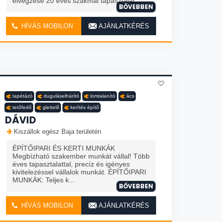
elvégzése 20 éves szakmai tapasztalat. ...
BŐVEBBEN
HÍVÁS MOBILON
AJÁNLATKÉRÉS
tapétázó
duguláselhárító
lomtalanító
ács
tetőfedő
glettelő
kerítés építő
DÁVID
Kiszállok egész Baja területén
ÉPÍTŐIPARI ÉS KERTI MUNKÁK
Megbízható szakember munkát vállal! Több
éves tapasztalattal, precíz és igényes
kivitelezéssel vállalok munkát. ÉPÍTŐIPARI
MUNKÁK: Teljes k...
BŐVEBBEN
HÍVÁS MOBILON
AJÁNLATKÉRÉS