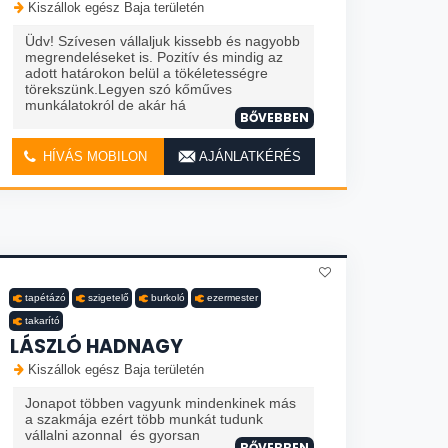
Kiszállok egész Baja területén
Üdv! Szívesen vállaljuk kissebb és nagyobb
megrendeléseket is. Pozitív és mindig az
adott határokon belül a tökéletességre
törekszünk.Legyen szó kőműves
munkálatokról de akár há
BŐVEBBEN
HÍVÁS MOBILON
AJÁNLATKÉRÉS
tapétázó
szigetelő
burkoló
ezermester
takarító
LÁSZLÓ HADNAGY
Kiszállok egész Baja területén
Jonapot többen vagyunk mindenkinek más
a szakmája ezért több munkát tudunk
vállalni azonnal és gyorsan
BŐVEBBEN