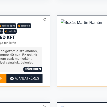
kerítés építő
szigetelő
tás
burkoló
ED KFT
ja területén
e dolgozom a szakmában,
immár 40 éve. Ez nálunk
– nem csak munkaként,
el csináljuk. Jelenleg
...
BŐVEBBEN
ON
AJÁNLATKÉRÉS