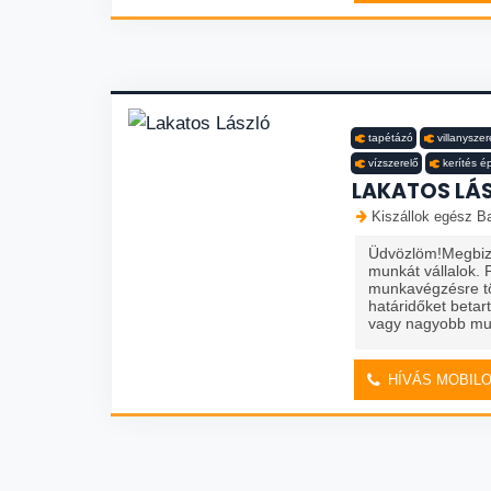
tapétázó
villanyszer
vízszerelő
kerítés é
LAKATOS LÁ
Kiszállok egész Ba
Üdvözlöm!Megbizh
munkát vállalok. 
munkavégzésre t
határidőket beta
vagy nagyobb mun
HÍVÁS MOBIL