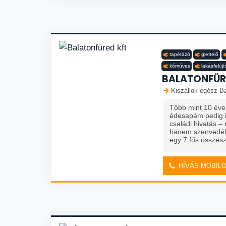
tapétázó
glettelő
kőműves
lakásfelújí
BALATONFÜR
Kiszállok egész Ba
Több mint 10 év
édesapám pedig 
családi hivatás 
hanem szenvedélly
egy 7 fős összesz
HÍVÁS MOBIL