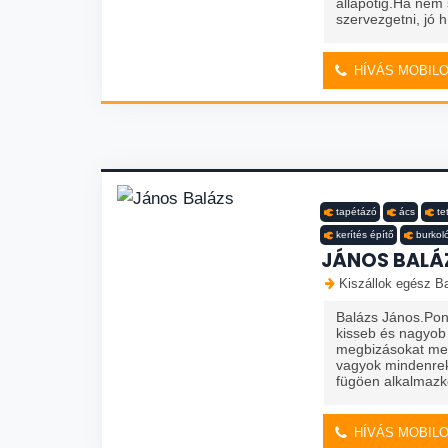
állapotig.Ha nem
szervezgetni, jó h.
HÍVÁS MOBIL
tapétázó
ács
te
kerítés építő
burkol
JÁNOS BALÁ
Kiszállok egész Ba
Balázs János.Pon
kisseb és nagyob
megbizásokat me
vagyok mindenrek
fügöen alkalmazk
HÍVÁS MOBIL