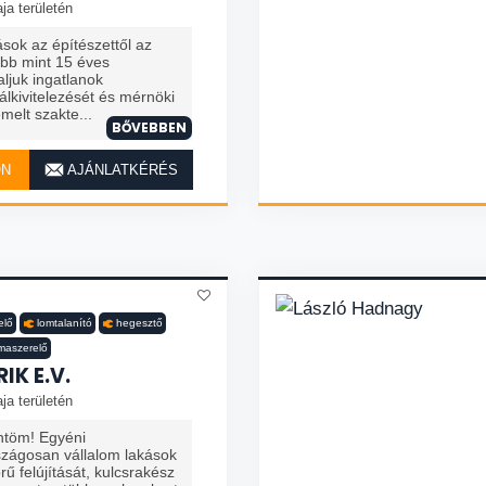
ja területén
sok az építészettől az
öbb mint 15 éves
laljuk ingatlanok
álkivitelezését és mérnöki
melt szakte...
BŐVEBBEN
ON
AJÁNLATKÉRÉS
elő
lomtalanító
hegesztő
ímaszerelő
IK E.V.
ja területén
öntöm! Egyéni
szágosan vállalom lakások
rű felújítását, kulcsrakész