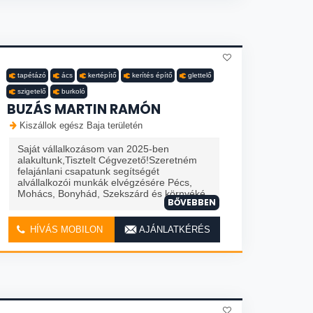
tapétázó
ács
kertépítő
kerítés építő
glettelő
szigetelő
burkoló
BUZÁS MARTIN RAMÓN
Kiszállok egész Baja területén
Saját vállalkozásom van 2025-ben
alakultunk,Tisztelt Cégvezető!Szeretném
felajánlani csapatunk segítségét
alvállalkozói munkák elvégzésére Pécs,
Mohács, Bonyhád, Szekszárd és környéké
BŐVEBBEN
HÍVÁS MOBILON
AJÁNLATKÉRÉS