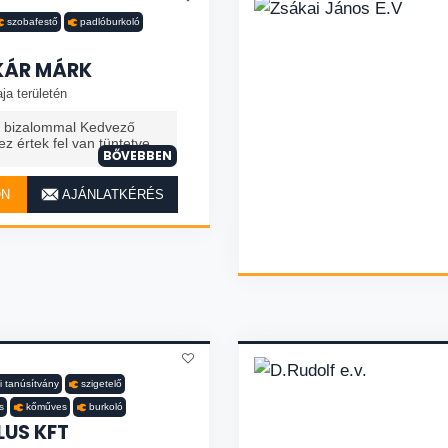
szobafestő
padlóburkoló
KÁR MÁRK
ja területén
 bizalommal Kedvező
z értek fel van tüntetve.
BŐVEBBEN
ON
AJÁNLATKÉRÉS
i tanúsítvány
szigetelő
s
kőműves
burkoló
US KFT