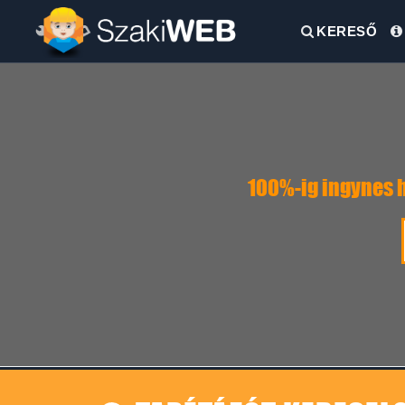
KERESŐ
100%-ig ingynes h