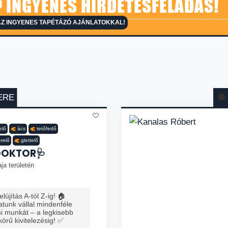
 INGYENES HIRDETÉSFELADÁS!
Z INGYENES TAPÉTÁZÓ AJÁNLATOKKAL!
ERE
elő
ács
tetőfedő
erelő
glettelő
DOKTOR🩺
ja területén
lújítás A-tól Z-ig! 🏠
tunk vállal mindenféle
ési munkát – a legkisebb
 körű kivitelezésig! ✅