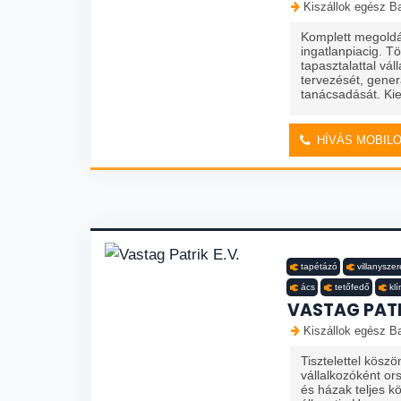
Kiszállok egész Ba
Komplett megoldá
ingatlanpiacig. T
tapasztalattal vál
tervezését, gener
tanácsadását. Kie
HÍVÁS MOBIL
tapétázó
villanyszer
ács
tetőfedő
kl
VASTAG PATR
Kiszállok egész Ba
Tisztelettel kösz
vállalkozóként or
és házak teljes kö