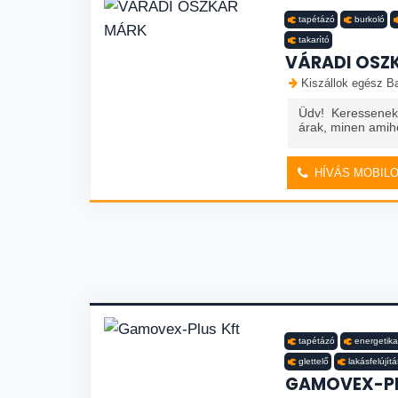
tapétázó
burkoló
takarító
VÁRADI OSZ
Kiszállok egész Ba
Üdv! Keressenek
árak, minen amihe
HÍVÁS MOBIL
tapétázó
energetika
glettelő
lakásfelújítá
GAMOVEX-PL