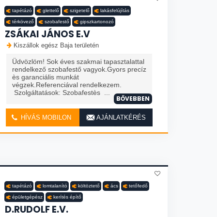
tapétázó
glettelő
szigetelő
lakásfelújítás
térkövező
szobafestő
gipszkartonozó
ZSÁKAI JÁNOS E.V
Kiszállok egész Baja területén
Üdvözlöm! Sok éves szakmai tapasztalattal
rendelkező szobafestő vagyok.Gyors precíz
ès garanciális munkát
végzek.Referenciával rendelkezem.
Szolgáltatások: Szobafestès ...
BŐVEBBEN
HÍVÁS MOBILON
AJÁNLATKÉRÉS
tapétázó
lomtalanító
költöztető
ács
tetőfedő
épületgépész
kerítés építő
D.RUDOLF E.V.