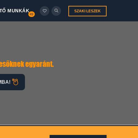
TŐ MUNKÁK
SZAKI LESZEK
49
resőknek egyaránt.
MBA!