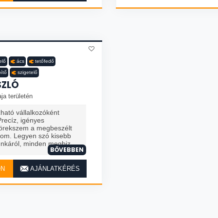
elő
ács
tetőfedő
pítő
szigetelő
SZLÓ
ja területén
ató vállalkozóként
Precíz, igényes
örekszem a megbeszélt
rtom. Legyen szó kisebb
káról, minden megbiz...
BŐVEBBEN
ON
AJÁNLATKÉRÉS