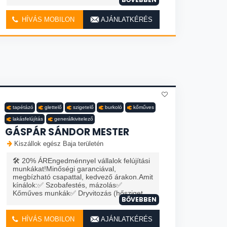
HÍVÁS MOBILON
AJÁNLATKÉRÉS
tapétázó
glettelő
szigetelő
burkoló
kőműves
lakásfelújítás
generálkivitelező
GÁSPÁR SÁNDOR MESTER
Kiszállok egész Baja területén
🛠️ 20% ÁREngedménnyel vállalok felújítási
munkákat!Minőségi garanciával,
megbízható csapattal, kedvező árakon.Amit
kínálok:✅ Szobafestés, mázolás✅
Kőműves munkák✅ Dryvitozás (hősziget...
BŐVEBBEN
HÍVÁS MOBILON
AJÁNLATKÉRÉS