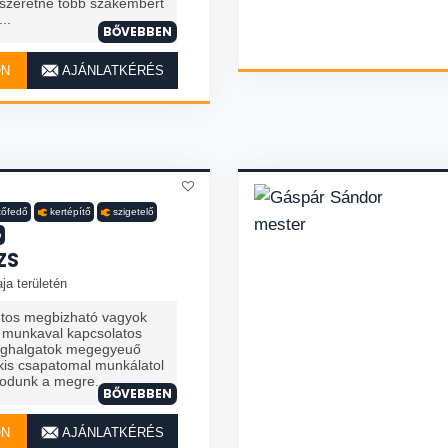
 szeretne több szakembert
..
BŐVEBBEN
ON
AJÁNLATKÉRÉS
tőfedő
kertépítő
szigetelő
ó
ZS
ja területén
tos megbizható vagyok
 munkaval kapcsolatos
ghalgatok megegyeuő
is csapatomal munkálatol
odunk a megre...
BŐVEBBEN
ON
AJÁNLATKÉRÉS