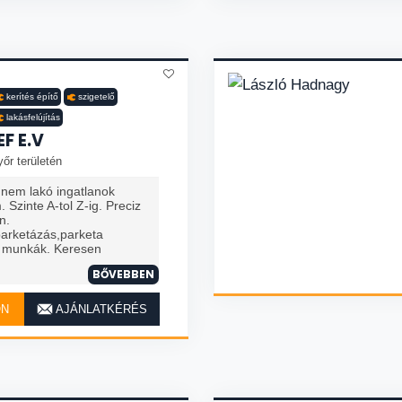
kerítés építő
szigetelő
lakásfelújítás
F E.V
őr területén
 nem lakó ingatlanok
. Szinte A-tol Z-ig. Preciz
n.
parketázás,parketa
s munkák. Keresen
BŐVEBBEN
ON
AJÁNLATKÉRÉS