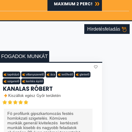
MAXIMUM 2 PERC!
Hirdetésfeladás
FOGADOK MUNKÁT
tapétázó
villanyszerelő
ács
tetőfedő
glettelő
szigetelő
kerítés építő
KANALAS RÓBERT
Kiszállok egész Győr területén
Fö profilunk gipszkartonozás festés
homlokzati szigetelés. Kömüves
munkák.generál kivitelezés kertészeti
munkák kisebb és nagyobb feladatok