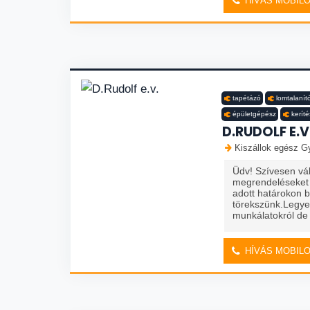
HÍVÁS MOBIL
tapétázó
lomtalanít
épületgépész
keríté
D.RUDOLF E.V
Kiszállok egész Gy
Üdv! Szívesen vál
megrendeléseket i
adott határokon b
törekszünk.Legy
munkálatokról de
HÍVÁS MOBIL