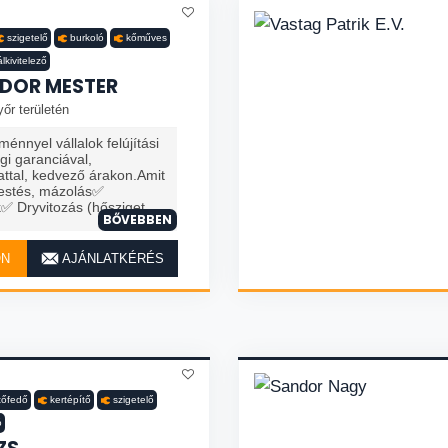
szigetelő
burkoló
kőműves
lkivitelező
DOR MESTER
őr területén
nnyel vállalok felújítási
i garanciával,
ttal, kedvező árakon.Amit
estés, mázolás✅
Dryvitozás (hősziget...
BŐVEBBEN
ON
AJÁNLATKÉRÉS
tőfedő
kertépítő
szigetelő
ó