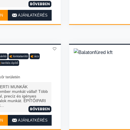
BŐVEBBEN
ON
AJÁNLATKÉRÉS
árító
lomtalanító
ács
kerítés építő
őr területén
KERTI MUNKÁK
mber munkát vállal! Több
al, precíz és igényes
llalok munkát. ÉPÍTŐIPARI
...
BŐVEBBEN
ON
AJÁNLATKÉRÉS