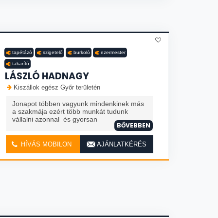
tapétázó
szigetelő
burkoló
ezermester
takarító
LÁSZLÓ HADNAGY
Kiszállok egész Győr területén
Jonapot többen vagyunk mindenkinek más
a szakmája ezért több munkát tudunk
vállalni azonnal és gyorsan
BŐVEBBEN
HÍVÁS MOBILON
AJÁNLATKÉRÉS