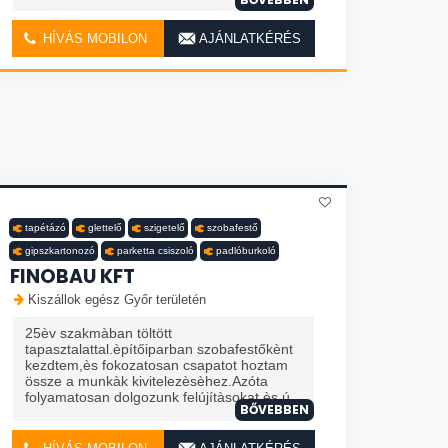
HÍVÁS MOBILON
AJÁNLATKÉRÉS
tapétázó
glettelő
szigetelő
szobafestő
gipszkartonozó
parketta csiszoló
padlóburkoló
FINOBAU KFT
Kiszállok egész Győr területén
25èv szakmàban töltött
tapasztalattal.èpítőiparban szobafestőkènt
kezdtem,ès fokozatosan csapatot hoztam
össze a munkàk kivitelezèsèhez.Azóta
folyamatosan dolgozunk felújítàsokat ès ú
BŐVEBBEN