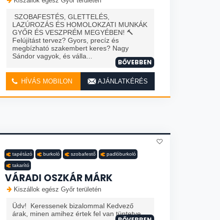
Kiszállok egész Győr területén
SZOBAFESTÉS, GLETTELÉS,
LAZÚROZÁS ÉS HOMOLOKZATI MUNKÁK
GYŐR ÉS VESZPRÉM MEGYÉBEN! 🔨
Felújítást tervez? Gyors, precíz és
megbízható szakembert keres? Nagy
Sándor vagyok, és válla...
BŐVEBBEN
HÍVÁS MOBILON
AJÁNLATKÉRÉS
tapétázó
burkoló
szobafestő
padlóburkoló
takarító
VÁRADI OSZKÁR MÁRK
Kiszállok egész Győr területén
Üdv! Keressenek bizalommal Kedvező
árak, minen amihez értek fel van tüntetve.
BŐVEBBEN