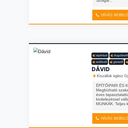
Szolgál...
HÍVÁS MOBIL
tapétázó
duguláselh
tetőfedő
glettelő
DÁVID
Kiszállok egész Gy
ÉPÍTŐIPARI ÉS 
Megbízható szake
éves tapasztalatt
kivitelezéssel vá
MUNKÁK: Teljes k
HÍVÁS MOBIL