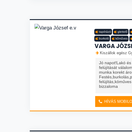
tapétázó
glettelő
burkoló
kőműves
VARGA JÓZSE
Kiszállok egész Gy
Jó napot!Lakó és
felújítását válalom
munka korekt áro
Festés,burkolás,
felújítás,köműve
bizzaloma
HÍVÁS MOBIL