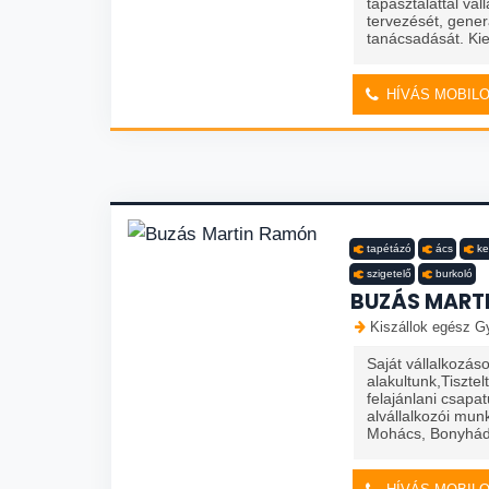
tapasztalattal vál
tervezését, gener
tanácsadását. Kie
HÍVÁS MOBIL
tapétázó
ács
ke
szigetelő
burkoló
BUZÁS MART
Kiszállok egész Gy
Saját vállalkozá
alakultunk,Tiszt
felajánlani csapa
alvállalkozói mun
Mohács, Bonyhád