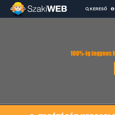
KERESŐ
100%-ig ingynes h