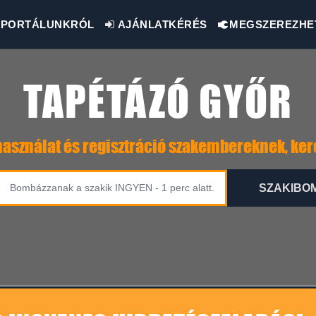
PORTÁLUNKRÓL
AJÁNLATKÉRÉS
MEGSZEREZHE
TAPÉTÁZÓ GYŐR
asználat és regisztráció szakembereknek, ke
SZAKIBO