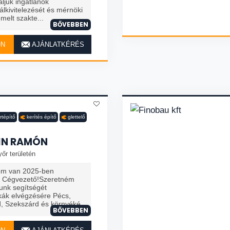
laljuk ingatlanok
álkivitelezését és mérnöki
melt szakte...
BŐVEBBEN
ON
AJÁNLATKÉRÉS
rtépítő
kerítés építő
glettelő
IN RAMÓN
őr területén
som van 2025-ben
elt Cégvezető!Szeretném
tunk segítségét
kák elvégzésére Pécs,
, Szekszárd és környéké
BŐVEBBEN