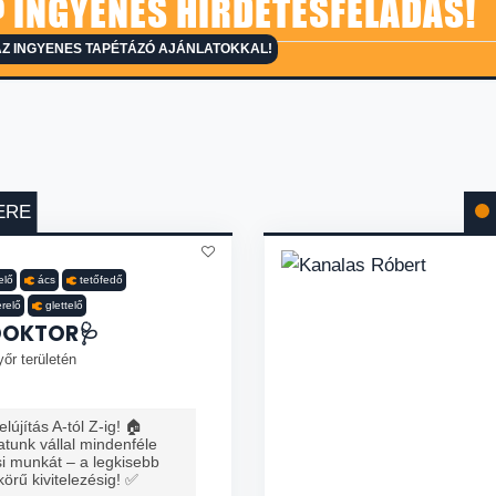
 INGYENES HIRDETÉSFELADÁS!
Z INGYENES TAPÉTÁZÓ AJÁNLATOKKAL!
ERE
elő
ács
tetőfedő
erelő
glettelő
DOKTOR🩺
őr területén
lújítás A-tól Z-ig! 🏠
tunk vállal mindenféle
ési munkát – a legkisebb
 körű kivitelezésig! ✅