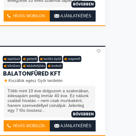
elvégzése 20 éves szakmai tapasztalat. ...
BŐVEBBEN
HÍVÁS MOBILON
AJÁNLATKÉRÉS
tapétázó
glettelő
kerítés építő
szigetelő
kőműves
lakásfelújítás
burkoló
BALATONFÜRED KFT
Kiszállok egész Győr területén
Több mint 10 éve dolgozom a szakmában,
édesapám pedig immár 40 éve. Ez nálunk
családi hivatás – nem csak munkaként,
hanem szenvedéllyel csináljuk. Jelenleg
egy 7 fős összesz...
BŐVEBBEN
HÍVÁS MOBILON
AJÁNLATKÉRÉS