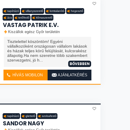
tapétázó
villanyszerelő
lomtalanító
hegesztő
ács
tetőfedő
klímaszerelő
VASTAG PATRIK E.V.
Kiszállok egész Győr területén
Tisztelettel köszöntöm! Egyéni
vállalkozóként országosan vállalom lakások
és házak teljes körű felújítását, kulcsrakész
állapotig.Ha nem szeretne több szakembert
szervezgetni, jó h...
BŐVEBBEN
HÍVÁS MOBILON
AJÁNLATKÉRÉS
tapétázó
glettelő
szobafestő
SANDOR NAGY