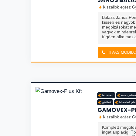
JÁNOS BALÁ
Kiszállok egész Gy
Balázs János.Pon
kisseb és nagyob
megbizásokat me
vagyok mindenrek
fügöen alkalmazk
HÍVÁS MOBIL
tapétázó
energetika
glettelő
lakásfelújítá
GAMOVEX-PL
Kiszállok egész Gy
Komplett megoldá
ingatlanpiacig. T