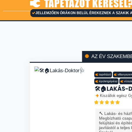
TAPÉTÁZÓT KERESEL?
JELLEMZŐEN ÓRÁKON BELÜL ÉREKEZNEK A SZAKIK A
AZ ÉV SZAKEMB
tapétázó
villanyszer
épületgépész
vízsz
🛠️🏠LAKÁS-
Kiszállok egész Gy
🔨 Lakás- és házfe
Megbízható csapa
felújítási és épít
javítástól a teljes