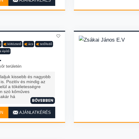
ON
AJÁNLATKÉRÉS
ó
költöztető
ács
tetőfedő
s építő
.
őr területén
laljuk kissebb és nagyobb
s. Pozitív és mindig az
elül a tökéletességre
en szó kőműves
 akár há
BŐVEBBEN
ON
AJÁNLATKÉRÉS