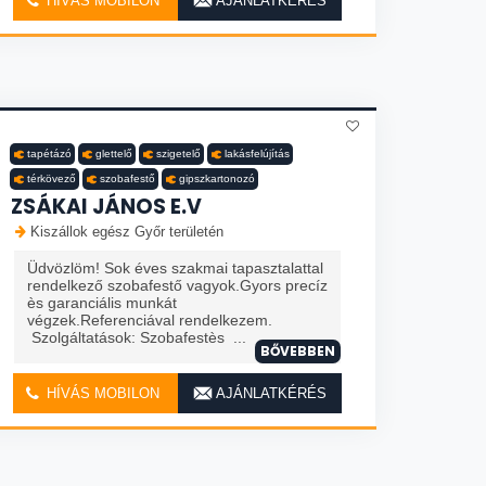
HÍVÁS MOBILON
AJÁNLATKÉRÉS
tapétázó
glettelő
szigetelő
lakásfelújítás
térkövező
szobafestő
gipszkartonozó
ZSÁKAI JÁNOS E.V
Kiszállok egész Győr területén
Üdvözlöm! Sok éves szakmai tapasztalattal
rendelkező szobafestő vagyok.Gyors precíz
ès garanciális munkát
végzek.Referenciával rendelkezem.
Szolgáltatások: Szobafestès ...
BŐVEBBEN
HÍVÁS MOBILON
AJÁNLATKÉRÉS