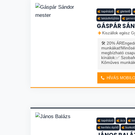
tapétázó
glettelő
lakásfelújítás
generá
GÁSPÁR SÁN
Kiszállok egész Gy
🛠️ 20% ÁREngedmé
munkákat!Minőség
megbízható csapa
kínálok:✅ Szobaf
Kőműves munkák✅ 
HÍVÁS MOBIL
tapétázó
ács
te
kerítés építő
burkol