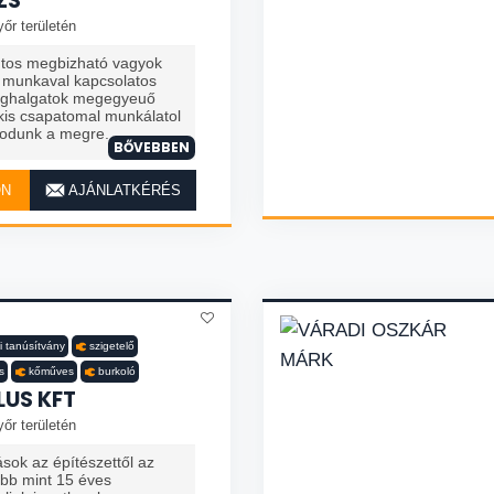
ZS
őr területén
tos megbizható vagyok
 munkaval kapcsolatos
ghalgatok megegyeuő
is csapatomal munkálatol
odunk a megre...
BŐVEBBEN
ON
AJÁNLATKÉRÉS
i tanúsítvány
szigetelő
s
kőműves
burkoló
US KFT
őr területén
sok az építészettől az
öbb mint 15 éves