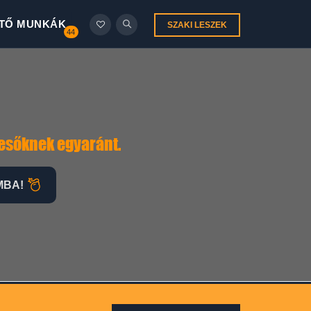
TŐ MUNKÁK
SZAKI LESZEK
44
resőknek egyaránt.
MBA!