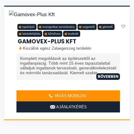
tapétázó
energetikai tanúsítvány
szigetelő
glettelő
lakásfelújítás
kőműves
burkoló
GAMOVEX-PLUS KFT
Kiszállok egész Zalaegerszeg területén
Komplett megoldások az építészettől az
ingatlanpiacig. Több mint 15 éves tapasztalattal
vállaljuk ingatlanok tervezését, generálkivitelezését
és mérnöki tanácsadását. Kiemelt szakte...
BŐVEBBEN
HÍVÁS MOBILON
AJÁNLATKÉRÉS