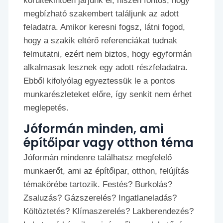
körültekintően járjunk el, hiszen fontos, hogy
megbízható szakembert találjunk az adott
feladatra. Amikor keresni fogsz, látni fogod,
hogy a szakik eltérő referenciákat tudnak
felmutatni, ezért nem biztos, hogy egyformán
alkalmasak lesznek egy adott részfeladatra.
Ebből kifolyólag egyeztessük le a pontos
munkarészleteket előre, így senkit nem érhet
meglepetés.
Jóformán minden, ami
építőipar vagy otthon téma
Jóformán mindenre találhatsz megfelelő
munkaerőt, ami az építőipar, otthon, felújítás
témakörébe tartozik. Festés? Burkolás?
Zsaluzás? Gázszerelés? Ingatlaneladás?
Költöztetés? Klímaszerelés? Lakberendezés?