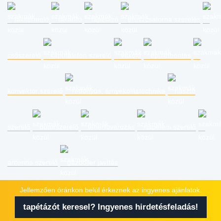
fakitermelő
takarító
tapétázó
ereszcsatorna szerelés
csőszerelő
kaputelefon szerelő
vakoló
épületbontás
konvektor szerelő
redőnyös, árnyékolástechnika
riasztó
szerelő
bútorszerelő
teherfuvarozás
napelem szerelő
antenna szerelő
gázbojler javítás
Jellemzően óránkon belül érkeznek az ingyenes ajánlatok.
tapétázót keresel? Ingyenes hirdetésfeladás!
Copyright © 2023
Minden jog fenntartva!