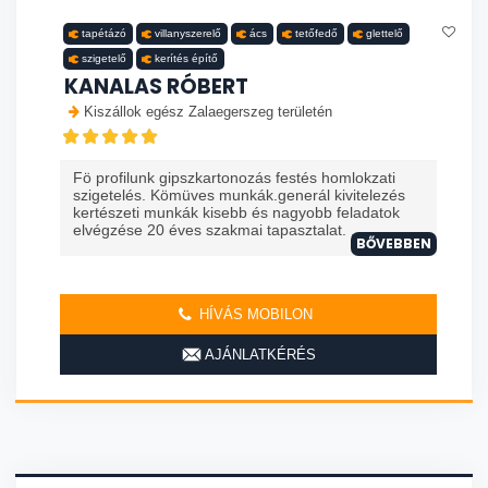
tapétázó
villanyszerelő
ács
tetőfedő
glettelő
szigetelő
kerítés építő
KANALAS RÓBERT
Kiszállok egész Zalaegerszeg területén
Fö profilunk gipszkartonozás festés homlokzati
szigetelés. Kömüves munkák.generál kivitelezés
kertészeti munkák kisebb és nagyobb feladatok
elvégzése 20 éves szakmai tapasztalat. ...
BŐVEBBEN
HÍVÁS MOBILON
AJÁNLATKÉRÉS