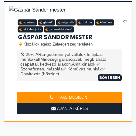
tapétázó
glettelő
szigetelő
burkoló
kőműves
lakásfelújítás
generálkivitelező
GÁSPÁR SÁNDOR MESTER
Kiszállok egész Zalaegerszeg területén
🛠️ 20% ÁREngedménnyel vállalok felújítási
munkákat!Minőségi garanciával, megbízható
csapattal, kedvező árakon.Amit kínálok:✅
Szobafestés, mázolás✅ Kőműves munkák✅
Dryvitozás (hősziget...
BŐVEBBEN
HÍVÁS MOBILON
AJÁNLATKÉRÉS