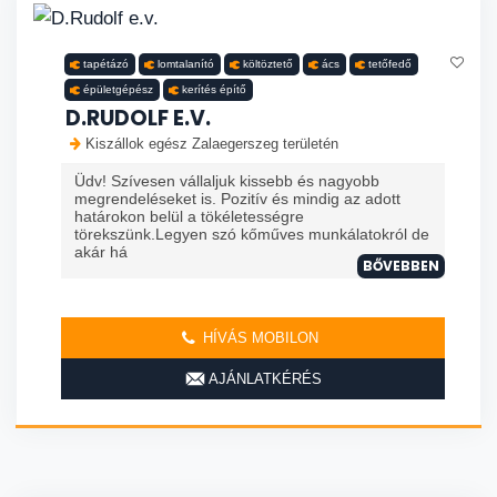
tapétázó
lomtalanító
költöztető
ács
tetőfedő
épületgépész
kerítés építő
D.RUDOLF E.V.
Kiszállok egész Zalaegerszeg területén
Üdv! Szívesen vállaljuk kissebb és nagyobb
megrendeléseket is. Pozitív és mindig az adott
határokon belül a tökéletességre
törekszünk.Legyen szó kőműves munkálatokról de
akár há
BŐVEBBEN
HÍVÁS MOBILON
AJÁNLATKÉRÉS