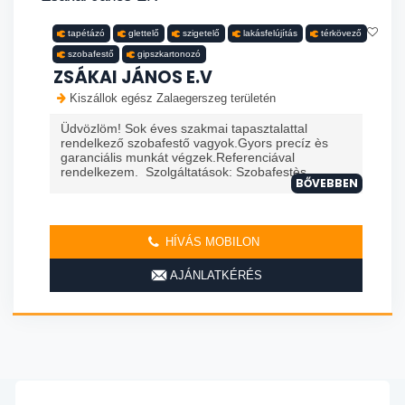
tapétázó
glettelő
szigetelő
lakásfelújítás
térkövező
szobafestő
gipszkartonozó
ZSÁKAI JÁNOS E.V
Kiszállok egész Zalaegerszeg területén
Üdvözlöm! Sok éves szakmai tapasztalattal
rendelkező szobafestő vagyok.Gyors precíz ès
garanciális munkát végzek.Referenciával
rendelkezem. Szolgáltatások: Szobafestès ...
BŐVEBBEN
HÍVÁS MOBILON
AJÁNLATKÉRÉS