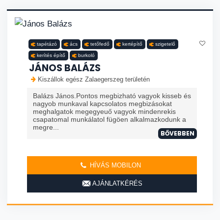
tapétázó
ács
tetőfedő
kertépítő
szigetelő
kerítés építő
burkoló
JÁNOS BALÁZS
Kiszállok egész Zalaegerszeg területén
Balázs János.Pontos megbizható vagyok kisseb és
nagyob munkaval kapcsolatos megbizásokat
meghalgatok megegyeuő vagyok mindenrekis
csapatomal munkálatol fügöen alkalmazkodunk a
megre...
BŐVEBBEN
HÍVÁS MOBILON
AJÁNLATKÉRÉS