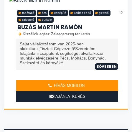
tapétázó
ács
kertépítő
kerítés építő
glettelő
szigetelő
burkoló
BUZÁS MARTIN RAMÓN
Kiszállok egész Zalaegerszeg területén
Saját vállalkozásom van 2025-ben
alakultunk,Tisztelt Cégvezető!Szeretném
felajánlani csapatunk segítségét alvállalkozói
munkák elvégzésére Pécs, Mohács, Bonyhád,
Szekszárd és környéké
BŐVEBBEN
HÍVÁS MOBILON
AJÁNLATKÉRÉS