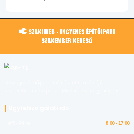
SZAKIWEB - INGYENES ÉPÍTŐIPARI
SZAKEMBER KERESŐ
Országos építőipari, felújítás, otthon témájú
szakemberkereső portál. Minden szaki egy helyen!
Ügyfélszolgálati idő
Hétfő - Péntek
8:00 - 17:00