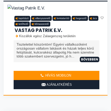
tapétázó
villanyszerelő
lomtalanító
hegesztő
ács
tetőfedő
klímaszerelő
VASTAG PATRIK E.V.
Kiszállok egész Zalaegerszeg területén
Tisztelettel köszöntöm! Egyéni vállalkozóként
országosan vállalom lakások és házak teljes körű
felújítását, kulcsrakész állapotig.Ha nem szeretne
több szakembert szervezgetni, jó h...
BŐVEBBEN
HÍVÁS MOBILON
AJÁNLATKÉRÉS