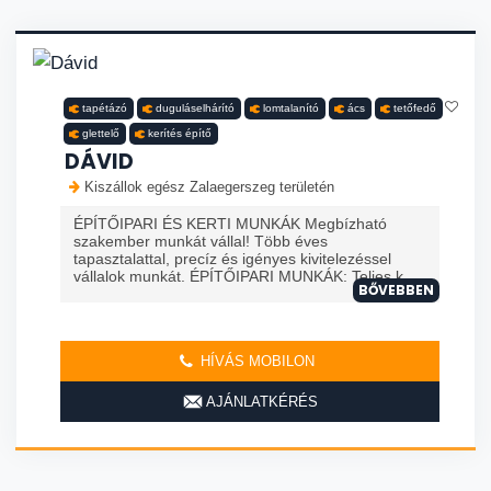
tapétázó
duguláselhárító
lomtalanító
ács
tetőfedő
glettelő
kerítés építő
DÁVID
Kiszállok egész Zalaegerszeg területén
ÉPÍTŐIPARI ÉS KERTI MUNKÁK Megbízható
szakember munkát vállal! Több éves
tapasztalattal, precíz és igényes kivitelezéssel
vállalok munkát. ÉPÍTŐIPARI MUNKÁK: Teljes k...
BŐVEBBEN
HÍVÁS MOBILON
AJÁNLATKÉRÉS