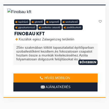
tapétázó
glettelő
szigetelő
szobafestő
gipszkartonozó
parketta csiszoló
padlóburkoló
FINOBAU KFT
Kiszállok egész Zalaegerszeg területén
25èv szakmàban töltött tapasztalattal.èpítőiparban
szobafestőkènt kezdtem,ès fokozatosan csapatot
hoztam össze a munkàk kivitelezèsèhez.Azóta
folyamatosan dolgozunk felújítàsokat ès ú
BŐVEBBEN
HÍVÁS MOBILON
AJÁNLATKÉRÉS