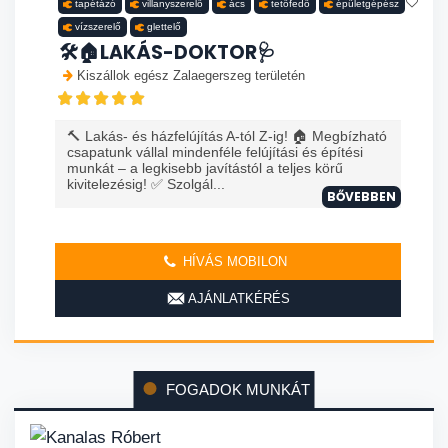
tapétázó
villanyszerelő
ács
tetőfedő
épületgépész
vízszerelő
glettelő
🛠️🏠LAKÁS-DOKTOR🩺
Kiszállok egész Zalaegerszeg területén
🔨 Lakás- és házfelújítás A-tól Z-ig! 🏠 Megbízható
csapatunk vállal mindenféle felújítási és építési
munkát – a legkisebb javítástól a teljes körű
kivitelezésig! ✅ Szolgál...
BŐVEBBEN
HÍVÁS MOBILON
AJÁNLATKÉRÉS
FOGADOK MUNKÁT