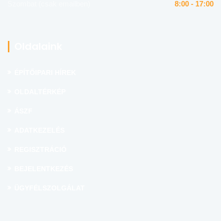
Szombat (csak emailben)
8:00 - 17:00
Oldalaink
ÉPÍTŐIPARI HÍREK
OLDALTÉRKÉP
ÁSZF
ADATKEZELÉS
REGISZTRÁCIÓ
BEJELENTKEZÉS
ÜGYFÉLSZOLGÁLAT