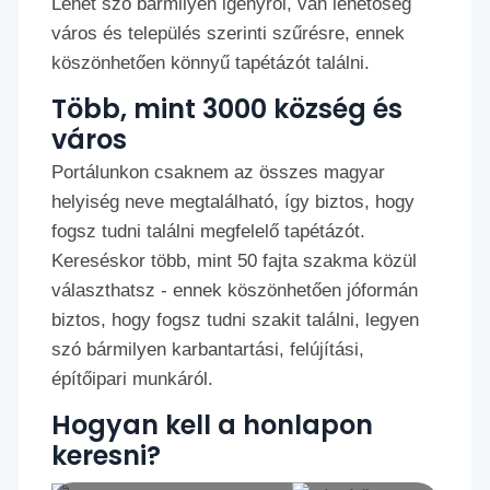
Lehet szó bármilyen igényről, van lehetőség
város és település szerinti szűrésre, ennek
köszönhetően könnyű tapétázót találni.
Több, mint 3000 község és
város
Portálunkon csaknem az összes magyar
helyiség neve megtalálható, így biztos, hogy
fogsz tudni találni megfelelő tapétázót.
Kereséskor több, mint 50 fajta szakma közül
választhatsz - ennek köszönhetően jóformán
biztos, hogy fogsz tudni szakit találni, legyen
szó bármilyen karbantartási, felújítási,
építőipari munkáról.
Hogyan kell a honlapon
keresni?