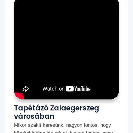
Tapétázó Zalaegerszeg
városában
Mikor szakit keresünk, nagyon fontos, hogy