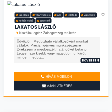
tapétázó
villanyszerelő
ács
tetőfedő
vízszerelő
kerítés építő
szigetelő
LAKATOS LÁSZLÓ
Kiszállok egész Zalaegerszeg területén
Üdvözlöm!Megbizható vállalkozóként munkát
vállalok. Precíz, igényes munkavégzésre
törekszem a megbeszélt határidőket betartom.
Legyen szó kisebb vagy nagyobb munkáról,
minden megbiz...
BŐVEBBEN
HÍVÁS MOBILON
AJÁNLATKÉRÉS