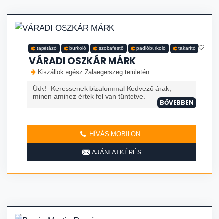
tapétázó
burkoló
szobafestő
padlóburkoló
takarító
VÁRADI OSZKÁR MÁRK
Kiszállok egész Zalaegerszeg területén
Üdv! Keressenek bizalommal Kedvező árak,
minen amihez értek fel van tüntetve.
BŐVEBBEN
HÍVÁS MOBILON
AJÁNLATKÉRÉS