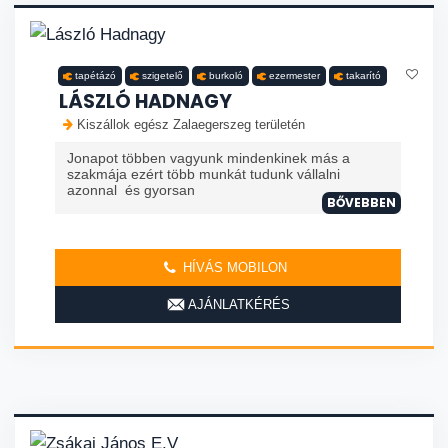
tapétázó
szigetelő
burkoló
ezermester
takarító
LÁSZLÓ HADNAGY
Kiszállok egész Zalaegerszeg területén
Jonapot többen vagyunk mindenkinek más a
szakmája ezért több munkát tudunk vállalni
azonnal és gyorsan
BŐVEBBEN
HÍVÁS MOBILON
AJÁNLATKÉRÉS