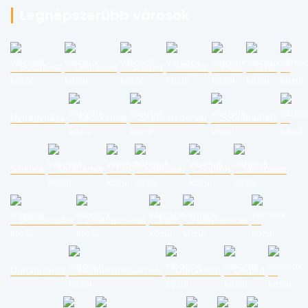
Legnépszerűbb városok
Budapest
Debrecen
Szeged
Miskolc
Pécs
Győr
Nyíregyháza
Kecskemét
Székesfehérvár
Szombathely
Szolnok
Tatabánya
Érd
Kaposvár
Sopron
Veszprém
Békéscsaba
Zalaegerszeg
Eger
Nagykanizsa
Dunaújváros
Hódmezővásárhely
Dunakeszi
Cegléd