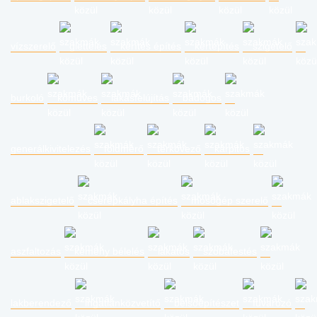
vízszerelő
glettelés
kerítés építés
kertépítés
szigetelő
burkoló
kőműves
lakásfelújítás
bádogos
generálkivitelezés
földmérő
térkövező
kárpitos
ablakszigetelő
cserépkályha építés
mosógép szerelő
aszfaltozás
kémény bélelés
lakatos
szobafestés
lakberendező
ingatlanközvetítő
belsőépítészet
fuvarozó