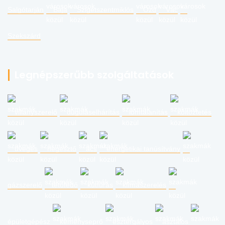
Salgótarján
Baja
Szigetszentmiklós
Ózd
Vác
Szekszárd
Legnépszerűbb szolgáltatások
villanyszerelő
duguláselhárítás
lomtalanítás
költöztetés
üveges
hegesztő
ács
energetikai tanúsítvány
gázszerelő
tetőfedő
kútfúrás
klímaszerelés
épületgépész
kéményseprő
esztergályos
asztalos