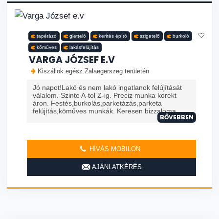
tapétázó
glettelő
kerítés építő
szigetelő
burkoló
kőműves
lakásfelújítás
VARGA JÓZSEF E.V
Kiszállok egész Zalaegerszeg területén
Jó napot!Lakó és nem lakó ingatlanok felújítását
válalom. Szinte A-tol Z-ig. Preciz munka korekt
áron. Festés,burkolás,parketázás,parketa
felújítás,köműves munkák. Keresen bizzaloma
BŐVEBBEN
HÍVÁS MOBILON
AJÁNLATKÉRÉS