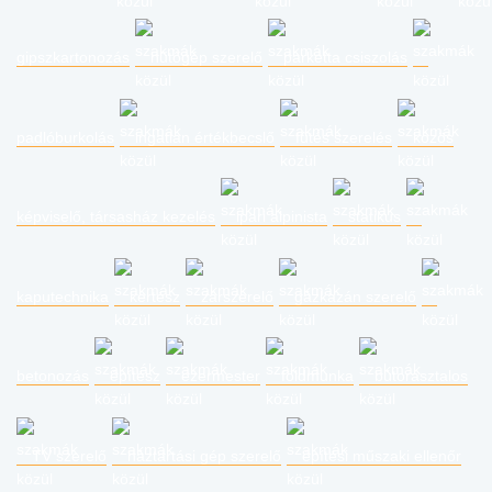
gipszkartonozás
hűtőgép szerelő
parketta csiszolás
padlóburkolás
ingatlan értékbecslő
fűtés szerelés
közös
képviselő, társasház kezelés
ipari alpinista
statikus
kaputechnika
kertész
zárszerelő
gázkazán szerelő
betonozás
építész
ezermester
földmunka
bútorasztalos
TV szerelő
háztartási gép szerelő
építési műszaki ellenőr