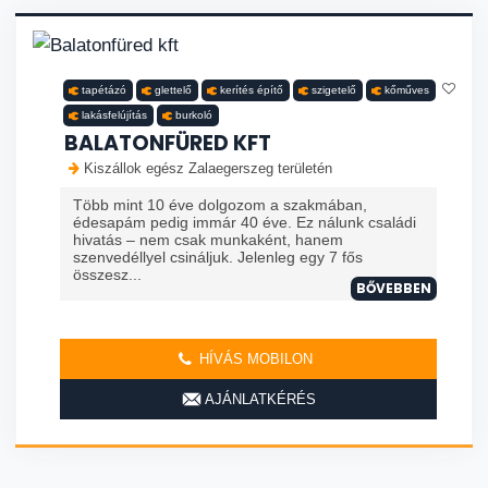
tapétázó
glettelő
kerítés építő
szigetelő
kőműves
lakásfelújítás
burkoló
BALATONFÜRED KFT
Kiszállok egész Zalaegerszeg területén
Több mint 10 éve dolgozom a szakmában,
édesapám pedig immár 40 éve. Ez nálunk családi
hivatás – nem csak munkaként, hanem
szenvedéllyel csináljuk. Jelenleg egy 7 fős
összesz...
BŐVEBBEN
HÍVÁS MOBILON
AJÁNLATKÉRÉS