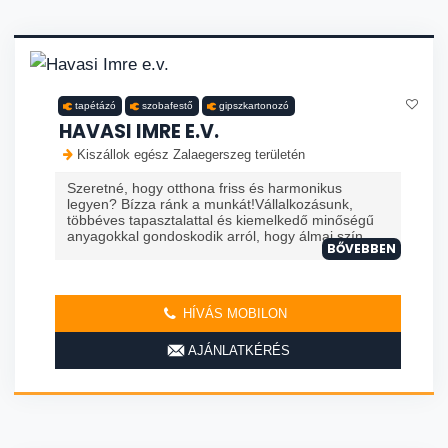
tapétázó
szobafestő
gipszkartonozó
HAVASI IMRE E.V.
Kiszállok egész Zalaegerszeg területén
Szeretné, hogy otthona friss és harmonikus
legyen? Bízza ránk a munkát!Vállalkozásunk,
többéves tapasztalattal és kiemelkedő minőségű
anyagokkal gondoskodik arról, hogy álmai szín...
BŐVEBBEN
HÍVÁS MOBILON
AJÁNLATKÉRÉS