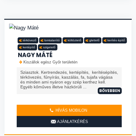
térkövező
lomtalanító
költöztető
glettelő
kerítés építő
kertépítő
szigetelő
NAGY MÁTÉ
Kiszállok egész Győr területén
Sziasztok. Kertrendezés, kertépítés, kerítésépítés,
térkövezés, fűnyírás, kaszálás, fa, tujafa vágása
és minden ami nyáron egy szép kerthez kell.
Egyéb kőműves illetve házkörüli ...
BŐVEBBEN
HÍVÁS MOBILON
AJÁNLATKÉRÉS