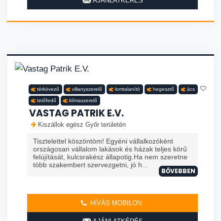
AJÁNLATKÉRÉS
térkövező
villanyszerelő
lomtalanító
hegesztő
ács
tetőfedő
klímaszerelő
VASTAG PATRIK E.V.
Kiszállok egész Győr területén
Tisztelettel köszöntöm! Egyéni vállalkozóként
országosan vállalom lakások és házak teljes körű
felújítását, kulcsrakész állapotig.Ha nem szeretne
több szakembert szervezgetni, jó h...
BŐVEBBEN
HÍVÁS MOBILON