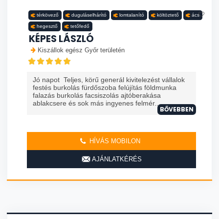
térkövező
duguláselhárító
lomtalanító
költöztető
ács
hegesztő
tetőfedő
KÉPES LÁSZLÓ
Kiszállok egész Győr területén
Jó napot Teljes, körű generál kivitelezést vállalok
festés burkolás fürdőszoba felújítás földmunka
falazás burkolás facsiszolás ajtóberakása
ablakcsere és sok más ingyenes felmér...
BŐVEBBEN
HÍVÁS MOBILON
AJÁNLATKÉRÉS