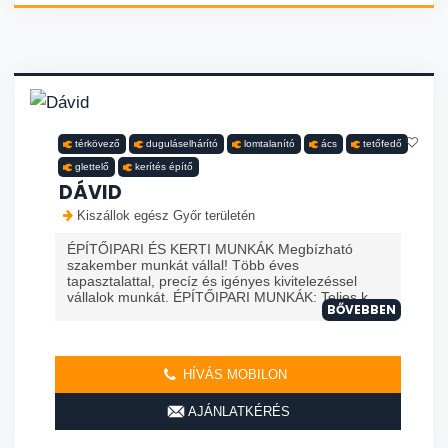
térkövező
duguláselhárító
lomtalanító
ács
tetőfedő
glettelő
kerítés építő
DÁVID
Kiszállok egész Győr területén
ÉPÍTŐIPARI ÉS KERTI MUNKÁK Megbízható
szakember munkát vállal! Több éves
tapasztalattal, precíz és igényes kivitelezéssel
vállalok munkát. ÉPÍTŐIPARI MUNKÁK: Teljes k...
BŐVEBBEN
HÍVÁS MOBILON
AJÁNLATKÉRÉS