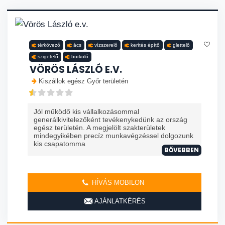
térkövező
ács
vízszerelő
kerítés építő
glettelő
szigetelő
burkoló
VÖRÖS LÁSZLÓ E.V.
Kiszállok egész Győr területén
Jól működő kis vállalkozásommal
generálkivitelezőként tevékenykedünk az ország
egész területén. A megjelölt szakterületek
mindegyikében precíz munkavégzéssel dolgozunk
kis csapatomma
BŐVEBBEN
HÍVÁS MOBILON
AJÁNLATKÉRÉS