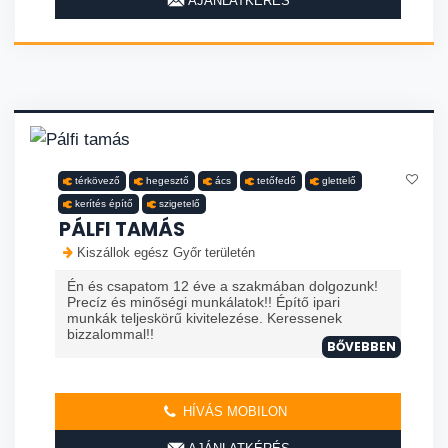
AJÁNLATKÉRÉS
térkövező
hegesztő
ács
tetőfedő
glettelő
kerítés építő
szigetelő
PÁLFI TAMÁS
Kiszállok egész Győr területén
Én és csapatom 12 éve a szakmában dolgozunk!
Precíz és minőségi munkálatok!! Építő ipari
munkák teljeskörű kivitelezése. Keressenek
bizzalommal!!
BŐVEBBEN
HÍVÁS MOBILON