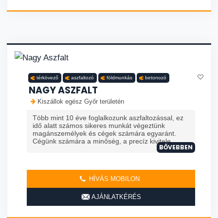
térkövező
aszfaltozó
földmunkás
betonozó
NAGY ASZFALT
Kiszállok egész Győr területén
Több mint 10 éve foglalkozunk aszfaltozással, ez
idő alatt számos sikeres munkát végeztünk
magánszemélyek és cégek számára egyaránt.
Cégünk számára a minőség, a precíz kivitele...
BŐVEBBEN
HÍVÁS MOBILON
AJÁNLATKÉRÉS