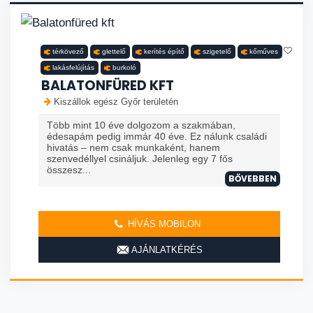
térkövező
glettelő
kerítés építő
szigetelő
kőműves
lakásfelújítás
burkoló
BALATONFÜRED KFT
Kiszállok egész Győr területén
Több mint 10 éve dolgozom a szakmában,
édesapám pedig immár 40 éve. Ez nálunk családi
hivatás – nem csak munkaként, hanem
szenvedéllyel csináljuk. Jelenleg egy 7 fős
összesz...
BŐVEBBEN
HÍVÁS MOBILON
AJÁNLATKÉRÉS