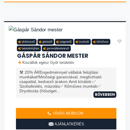
térkövező
glettelő
szigetelő
burkoló
kőműves
lakásfelújítás
generálkivitelező
GÁSPÁR SÁNDOR MESTER
Kiszállok egész Győr területén
🛠️ 20% ÁREngedménnyel vállalok felújítási
munkákat!Minőségi garanciával, megbízható
csapattal, kedvező árakon.Amit kínálok:✅
Szobafestés, mázolás✅ Kőműves munkák✅
Dryvitozás (hősziget...
BŐVEBBEN
HÍVÁS MOBILON
AJÁNLATKÉRÉS