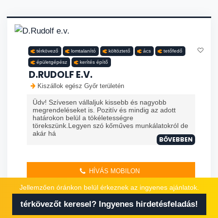
térkövező
lomtalanító
költöztető
ács
tetőfedő
épületgépész
kerítés építő
D.RUDOLF E.V.
Kiszállok egész Győr területén
Üdv! Szívesen vállaljuk kissebb és nagyobb
megrendeléseket is. Pozitív és mindig az adott
határokon belül a tökéletességre
törekszünk.Legyen szó kőműves munkálatokról de
akár há
BŐVEBBEN
HÍVÁS MOBILON
Jellemzően óránkon belül érkeznek az ingyenes ajánlatok.
AJÁNLATKÉRÉS
térkövezőt keresel? Ingyenes hirdetésfeladás!