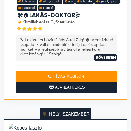
térkövező
villanyszerelő
ács
tetőfedő
épületgépész
vízszerelő
glettelő
🛠️🏠LAKÁS-DOKTOR🩺
Kiszállok egész Győr területén
🔨 Lakás- és házfelújítás A-tól Z-ig! 🏠 Megbízható
csapatunk vállal mindenféle felújítási és építési
munkát – a legkisebb javítástól a teljes körű
kivitelezésig! ✅ Szolgál...
BŐVEBBEN
HÍVÁS MOBILON
AJÁNLATKÉRÉS
HELYI SZAKEMBER