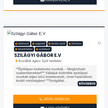
AJÁNLATKÉRÉS
térkövező
szigetelő
kerítés építő
kőműves
lakásfelújítás
aszfaltozó
SZILÁGYI GÁBOR E.V
Kiszállok egész Győr területén
**Építőipari kivitelezési munkák – Megbízható
szakemberekkel!** Vállaljuk különféle építőipari
munkák teljes körű kivitelezését, rövid határidővel,
kiváló minőségben! **Szolgáltat...
BŐVEBBEN
HÍVÁS MOBILON