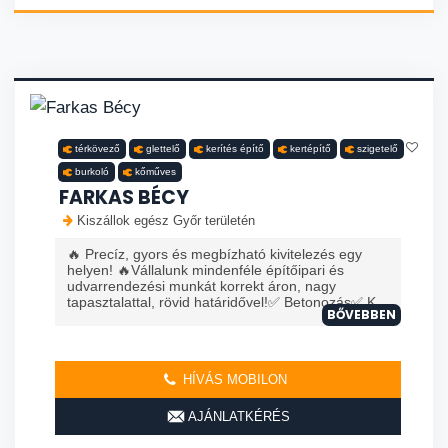
térkövező
glettelő
kerítés építő
kertépítő
szigetelő
burkoló
kőműves
FARKAS BÉCY
Kiszállok egész Győr területén
🔥 Precíz, gyors és megbízható kivitelezés egy
helyen! 🔥Vállalunk mindenféle építőipari és
udvarrendezési munkát korrekt áron, nagy
tapasztalattal, rövid határidővel!✅ Betonozás✅ K...
BŐVEBBEN
HÍVÁS MOBILON
AJÁNLATKÉRÉS