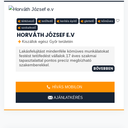
térkövező
tetőfedő
kerítés építő
glettelő
kőműves
szobafestő
HORVÁTH JÓZSEF E.V
Kiszállok egész Győr területén
Lakásfelujitást mindenféle kömüves munkálatokat
festést tetöfedést vállalok.17 èves szakmai
tapasztalattal pontos precíz megbízható
szakemberekkel.
BŐVEBBEN
HÍVÁS MOBILON
AJÁNLATKÉRÉS