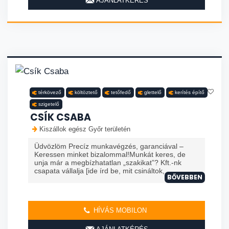
AJÁNLATKÉRÉS
térkövező
költöztető
tetőfedő
glettelő
kerítés építő
szigetelő
CSÍK CSABA
Kiszállok egész Győr területén
Üdvözlöm Precíz munkavégzés, garanciával –
Keressen minket bizalommal!Munkát keres, de
unja már a megbízhatatlan „szakikat”? Kft.-nk
csapata vállalja [ide írd be, mit csináltok, ...
BŐVEBBEN
HÍVÁS MOBILON