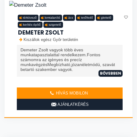
térkövező
lomtalanító
ács
tetőfedő
glettelő
kerítés építő
szigetelő
DEMETER ZSOLT
Kiszállok egész Győr területén
Demeter Zsolt vagyok több èves
munkatapasztalattal rendelkezem.Fontos
számomra az igènyes ès precíz
munkavègzèsMegbízható,józanèletmódú, szavát
betartó szakember vagyok.
BŐVEBBEN
HÍVÁS MOBILON
AJÁNLATKÉRÉS