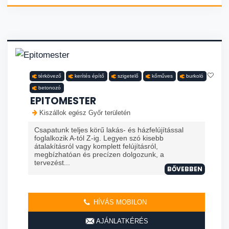
térkövező
kerítés építő
szigetelő
kőműves
burkoló
betonozó
EPITOMESTER
Kiszállok egész Győr területén
Csapatunk teljes körű lakás- és házfelújítással
foglalkozik A-tól Z-ig. Legyen szó kisebb
átalakításról vagy komplett felújításról,
megbízhatóan és precízen dolgozunk, a
tervezést...
BŐVEBBEN
HÍVÁS MOBILON
AJÁNLATKÉRÉS