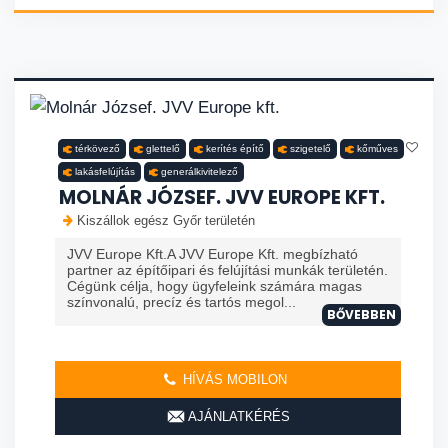
térkövező
glettelő
kerítés építő
szigetelő
kőműves
lakásfelújítás
generálkivitelező
MOLNÁR JÓZSEF. JVV EUROPE KFT.
Kiszállok egész Győr területén
JVV Europe Kft.A JVV Europe Kft. megbízható
partner az építőipari és felújítási munkák területén.
Cégünk célja, hogy ügyfeleink számára magas
színvonalú, precíz és tartós megol...
BŐVEBBEN
HÍVÁS MOBILON
AJÁNLATKÉRÉS