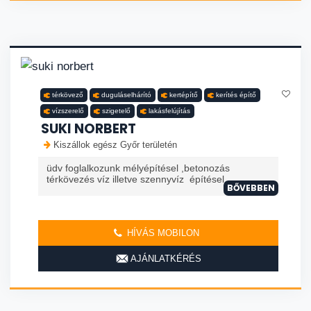
térkövező
duguláselhárító
kertépítő
kerítés építő
vízszerelő
szigetelő
lakásfelújítás
SUKI NORBERT
Kiszállok egész Győr területén
üdv foglalkozunk mélyépítésel ,betonozás
térkövezés víz illetve szennyvíz építésel
BŐVEBBEN
HÍVÁS MOBILON
AJÁNLATKÉRÉS