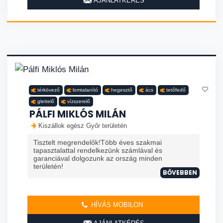
AJÁNLATKÉRÉS
térkövező
lomtalanító
hegesztő
ács
tetőfedő
glettelő
vízszerelő
PÁLFI MIKLÓS MILÁN
Kiszállok egész Győr területén
Tisztelt megrendelők!Több éves szakmai
tapasztalattal rendelkezünk számlával és
garanciával dolgozunk az ország minden
területén!
BŐVEBBEN
HÍVÁS MOBILON