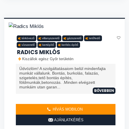
térkövező
villanyszerelő
gázszerelő
tetőfedő
vízszerelő
kertépítő
kerítés építő
RADICS MIKLÓS
Kiszállok egész Győr területén
Üdvözlöm! A szolgáltatásaiom belül mindenfajta
munkát vállalunk. Bontás, burkolás, falazás,
szigetelés,tető bontás építés,
földmunkák,betonozás. .Minden elvégzett
munkáim utan garan...
BŐVEBBEN
HÍVÁS MOBILON
AJÁNLATKÉRÉS