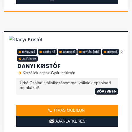
térkövező
kertépítő
szigetelő
kerítés építő
glettelő
aszfaltozó
DANYI KRISTÓF
Kiszállok egész Győr területén
Üdv! Családi vállalkozásommal vállalok épitoipari
munkákat!
BŐVEBBEN
HÍVÁS MOBILON
AJÁNLATKÉRÉS