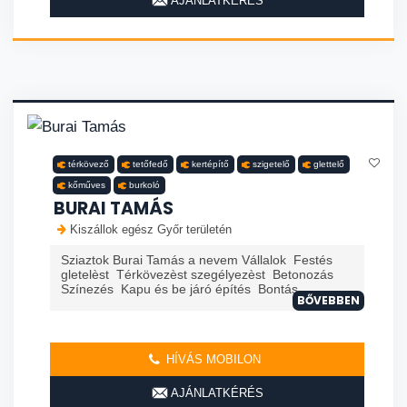
AJÁNLATKÉRÉS
térkövező
tetőfedő
kertépítő
szigetelő
glettelő
kőműves
burkoló
BURAI TAMÁS
Kiszállok egész Győr területén
Sziaztok Burai Tamás a nevem Vállalok Festés
gletelèst Térkövezèst szegélyezèst Betonozás
Színezés Kapu és be járó építés Bontás
BŐVEBBEN
HÍVÁS MOBILON
AJÁNLATKÉRÉS