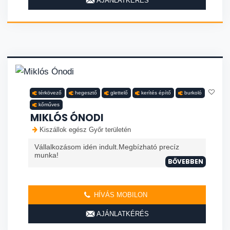
AJÁNLATKÉRÉS
térkövező
hegesztő
glettelő
kerítés építő
burkoló
kőműves
MIKLÓS ÓNODI
Kiszállok egész Győr területén
Vállalkozásom idén indult.Megbízható precíz
munka!
BŐVEBBEN
HÍVÁS MOBILON
AJÁNLATKÉRÉS