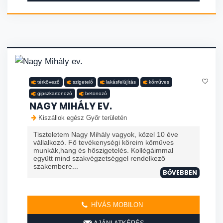
térkövező
szigetelő
lakásfelújítás
kőműves
gipszkartonozó
betonozó
NAGY MIHÁLY EV.
Kiszállok egész Győr területén
Tiszteletem Nagy Mihály vagyok, közel 10 éve
vállalkozó. Fő tevékenységi köreim kőműves
munkák,hang és hőszigetelés. Kollégáimmal
együtt mind szakvégzetséggel rendelkező
szakembere...
BŐVEBBEN
HÍVÁS MOBILON