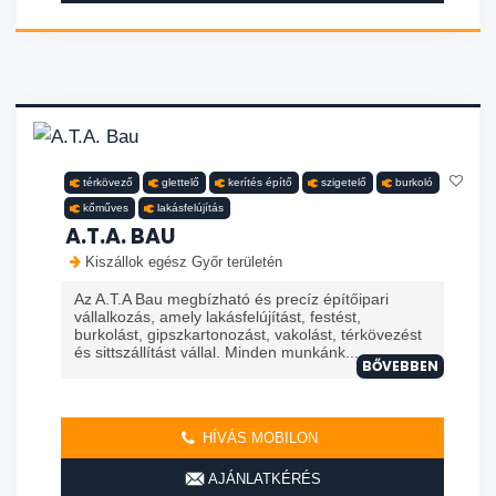
térkövező
glettelő
kerítés építő
szigetelő
burkoló
kőműves
lakásfelújítás
A.T.A. BAU
Kiszállok egész Győr területén
Az A.T.A Bau megbízható és precíz építőipari
vállalkozás, amely lakásfelújítást, festést,
burkolást, gipszkartonozást, vakolást, térkövezést
és sittszállítást vállal. Minden munkánk...
BŐVEBBEN
HÍVÁS MOBILON
AJÁNLATKÉRÉS