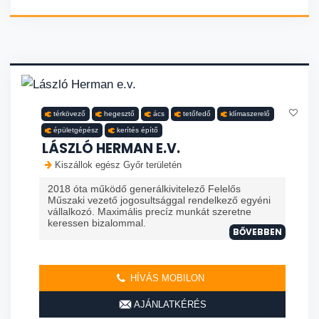
térkövező
hegesztő
ács
tetőfedő
klímaszerelő
épületgépész
kerítés építő
LÁSZLÓ HERMAN E.V.
Kiszállok egész Győr területén
2018 óta működő generálkivitelező Felelős
Műszaki vezető jogosultsággal rendelkező egyéni
vállalkozó. Maximális precíz munkát szeretne
keressen bizalommal.
BŐVEBBEN
HÍVÁS MOBILON
AJÁNLATKÉRÉS