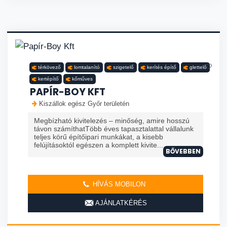
térkövező
lomtalanító
szigetelő
kerítés építő
glettelő
kertépítő
kőműves
PAPÍR-BOY KFT
Kiszállok egész Győr területén
Megbízható kivitelezés – minőség, amire hosszú
távon számíthatTöbb éves tapasztalattal vállalunk
teljes körű építőipari munkákat, a kisebb
felújításoktól egészen a komplett kivite...
BŐVEBBEN
HÍVÁS MOBILON
AJÁNLATKÉRÉS