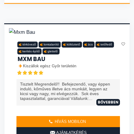
térkövező
lomtalanító
költöztető
ács
tetőfedő
kerítés építő
glettelő
MXM BAU
Kiszállok egész Győr területén
Tisztelt Megrendelő!! Befejezendő, vagy éppen
induló, kőműves illetve ács munkáit, legyen az
kicsi vagy nagy, mi elvégezzük. Sok éves
tapasztalattal, garanciával Vállalunk:...
BŐVEBBEN
HÍVÁS MOBILON
AJÁNLATKÉRÉS