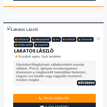
térkövező
villanyszerelő
ács
tetőfedő
vízszerelő
kerítés építő
szigetelő
LAKATOS LÁSZLÓ
Kiszállok egész Győr területén
Üdvözlöm!Megbizható vállalkozóként munkát
vállalok. Precíz, igényes munkavégzésre
törekszem a megbeszélt határidőket betartom.
Legyen szó kisebb vagy nagyobb munkáról,
minden megbiz...
BŐVEBBEN
HÍVÁS MOBILON