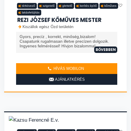
térkövező
szigetelő
glettelő
kerítés építő
kőműves
lakásfelújítás
REZI JÓZSEF KŐMŰVES MESTER
Kiszállok egész Ózd területén
Gyors, precíz , korrekt, minőség,bizalom!
Csapatunk rugalmasan illetve precízen dolgozik.
Ingyenes felméréssel! Hívjon bizalommal.
BŐVEBBEN
HÍVÁS MOBILON
AJÁNLATKÉRÉS