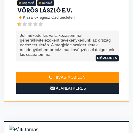
szigetelő
burkoló
VÖRÖS LÁSZLÓ E.V.
Kiszállok egész Ózd területén
Jól működő kis vállalkozásommal
generálkivitelezőként tevékenykedünk az ország
egész területén. A megjelölt szakterületek
mindegyikében precíz munkavégzéssel dolgozunk
kis csapatomma
BŐVEBBEN
HÍVÁS MOBILON
AJÁNLATKÉRÉS