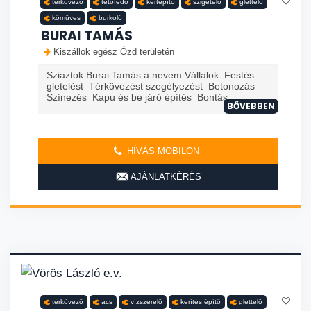
térkövező
tetőfedő
kertépítő
szigetelő
glettelő
kőműves
burkoló
BURAI TAMÁS
Kiszállok egész Ózd területén
Sziaztok Burai Tamás a nevem Vállalok Festés
gletelèst Térkövezèst szegélyezèst Betonozás
Színezés Kapu és be járó építés Bontás
BŐVEBBEN
HÍVÁS MOBILON
AJÁNLATKÉRÉS
térkövező
ács
vízszerelő
kerítés építő
glettelő