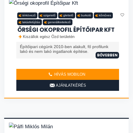
térkövező
szigetelő
glettelő
burkoló
kőműves
lakásfelújítás
generálkivitelező
ŐRSÉGI OKOPROFIL ÉPÍTŐIPAR KFT
Kiszállok egész Ózd területén
Építőipari cégünk 2010-ben alakult, fő profilunk
lakó és nem lakó ingatlanok építése.
BŐVEBBEN
HÍVÁS MOBILON
AJÁNLATKÉRÉS