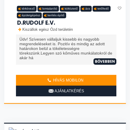
térkövező
lomtalanító
költöztető
ács
tetőfedő
épületgépész
kerítés építő
D.RUDOLF E.V.
Kiszállok egész Ózd területén
Üdv! Szívesen vállaljuk kissebb és nagyobb
megrendeléseket is. Pozitív és mindig az adott
határokon belül a tökéletességre
törekszünk.Legyen szó kőműves munkálatokról de
akár há
BŐVEBBEN
HÍVÁS MOBILON
AJÁNLATKÉRÉS