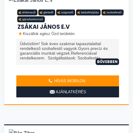
térkövező
glettelő
szigetelő
lakásfelújítás
szobafestő
gipszkartonozó
ZSÁKAI JÁNOS E.V
Kiszállok egész Ózd területén
Üdvözlöm! Sok éves szakmai tapasztalattal
rendelkező szobafestő vagyok.Gyors precíz ès
garanciális munkát végzek.Referenciával
rendelkezem. Szolgáltatások: Szobafestès ...
BŐVEBBEN
HÍVÁS MOBILON
AJÁNLATKÉRÉS