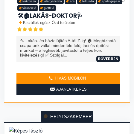
térkövező
villanyszerelő
ács
tetőfedő
épületgépész
vízszerelő
glettelő
🛠️🏠LAKÁS-DOKTOR🩺
Kiszállok egész Ózd területén
🔨 Lakás- és házfelújítás A-tól Z-ig! 🏠 Megbízható
csapatunk vállal mindenféle felújítási és építési
munkát – a legkisebb javítástól a teljes körű
kivitelezésig! ✅ Szolgál...
BŐVEBBEN
HÍVÁS MOBILON
AJÁNLATKÉRÉS
HELYI SZAKEMBER