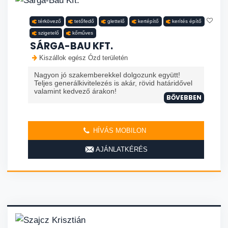
térkövező
tetőfedő
glettelő
kertépítő
kerítés építő
szigetelő
kőműves
SÁRGA-BAU KFT.
Kiszállok egész Ózd területén
Nagyon jó szakemberekkel dolgozunk együtt!
Teljes generálkivitelezés is akár, rövid határidővel
valamint kedvező árakon!
BŐVEBBEN
HÍVÁS MOBILON
AJÁNLATKÉRÉS