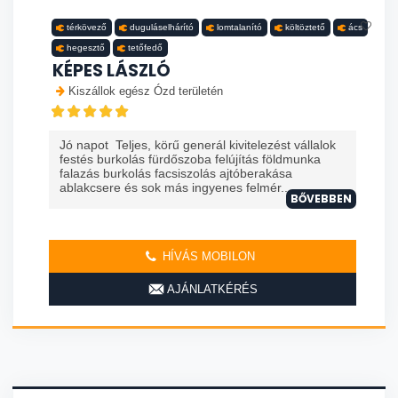
térkövező
duguláselhárító
lomtalanító
költöztető
ács
hegesztő
tetőfedő
KÉPES LÁSZLÓ
Kiszállok egész Ózd területén
Jó napot Teljes, körű generál kivitelezést vállalok
festés burkolás fürdőszoba felújítás földmunka
falazás burkolás facsiszolás ajtóberakása
ablakcsere és sok más ingyenes felmér...
BŐVEBBEN
HÍVÁS MOBILON
AJÁNLATKÉRÉS