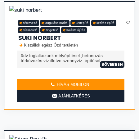
térkövező
duguláselhárító
kertépítő
kerítés építő
vízszerelő
szigetelő
lakásfelújítás
SUKI NORBERT
Kiszállok egész Ózd területén
üdv foglalkozunk mélyépítésel ,betonozás
térkövezés víz illetve szennyvíz építésel
BŐVEBBEN
HÍVÁS MOBILON
AJÁNLATKÉRÉS