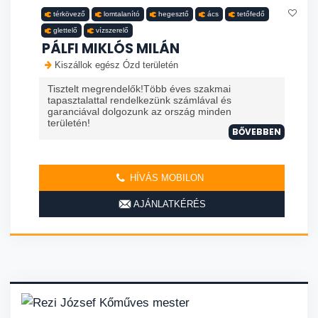
térkövező
lomtalanító
hegesztő
ács
tetőfedő
glettelő
vízszerelő
PÁLFI MIKLÓS MILÁN
Kiszállok egész Ózd területén
Tisztelt megrendelők!Több éves szakmai
tapasztalattal rendelkezünk számlával és
garanciával dolgozunk az ország minden
területén!
BŐVEBBEN
HÍVÁS MOBILON
AJÁNLATKÉRÉS