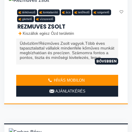
térkövező
lomtalanító
ács
tetőfedő
szigetelő
glettelő
vízszerelő
REZMUVES ZSOLT
Kiszállok egész Ózd területén
Üdvözlöm!Rézműves Zsolt vagyok.Több éves
tapasztalattal vállalok mindenféle kőműves munkát
megbízhatóan és precízen. Számomra fontos a
pontos, tiszta és minőségi kivitelezés, legye...
BŐVEBBEN
HÍVÁS MOBILON
AJÁNLATKÉRÉS