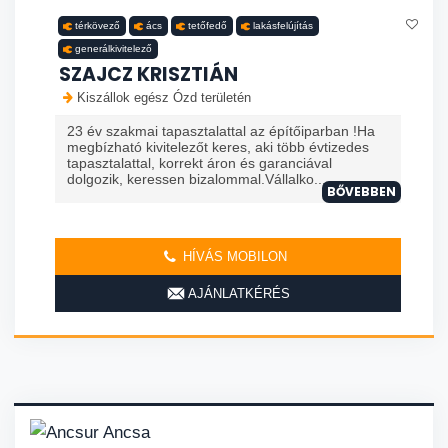
térkövező
ács
tetőfedő
lakásfelújítás
generálkivitelező
SZAJCZ KRISZTIÁN
Kiszállok egész Ózd területén
23 év szakmai tapasztalattal az építőiparban !Ha
megbízható kivitelezőt keres, aki több évtizedes
tapasztalattal, korrekt áron és garanciával
dolgozik, keressen bizalommal.Vállalko...
BŐVEBBEN
HÍVÁS MOBILON
AJÁNLATKÉRÉS