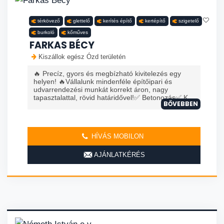
térkövező
glettelő
kerítés építő
kertépítő
szigetelő
burkoló
kőműves
FARKAS BÉCY
Kiszállok egész Ózd területén
🔥 Precíz, gyors és megbízható kivitelezés egy
helyen! 🔥Vállalunk mindenféle építőipari és
udvarrendezési munkát korrekt áron, nagy
tapasztalattal, rövid határidővel!✅ Betonozás✅ K...
BŐVEBBEN
HÍVÁS MOBILON
AJÁNLATKÉRÉS