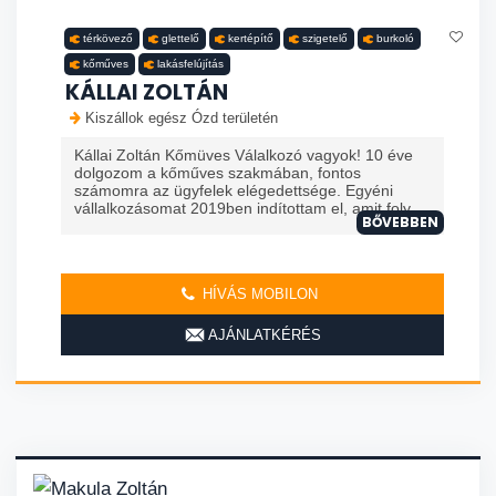
térkövező
glettelő
kertépítő
szigetelő
burkoló
kőműves
lakásfelújítás
KÁLLAI ZOLTÁN
Kiszállok egész Ózd területén
Kállai Zoltán Kőmüves Válalkozó vagyok! 10 éve
dolgozom a kőműves szakmában, fontos
számomra az ügyfelek elégedettsége. Egyéni
vállalkozásomat 2019ben indítottam el, amit foly...
BŐVEBBEN
HÍVÁS MOBILON
AJÁNLATKÉRÉS