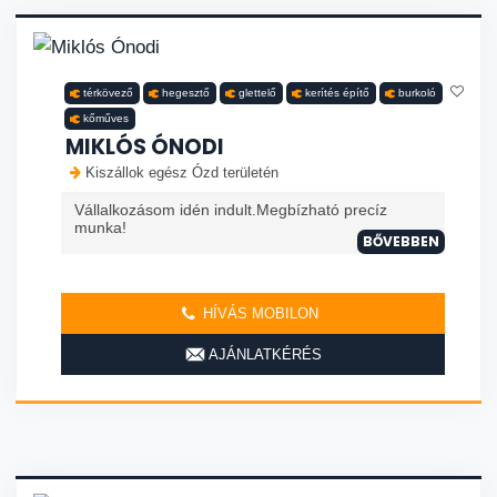
térkövező
hegesztő
glettelő
kerítés építő
burkoló
kőműves
MIKLÓS ÓNODI
Kiszállok egész Ózd területén
Vállalkozásom idén indult.Megbízható precíz
munka!
BŐVEBBEN
HÍVÁS MOBILON
AJÁNLATKÉRÉS