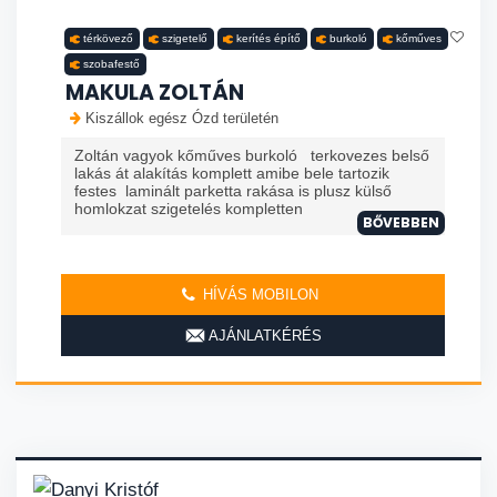
térkövező
szigetelő
kerítés építő
burkoló
kőműves
szobafestő
MAKULA ZOLTÁN
Kiszállok egész Ózd területén
Zoltán vagyok kőműves burkoló terkovezes belső
lakás át alakítás komplett amibe bele tartozik
festes laminált parketta rakása is plusz külső
homlokzat szigetelés kompletten
BŐVEBBEN
HÍVÁS MOBILON
AJÁNLATKÉRÉS