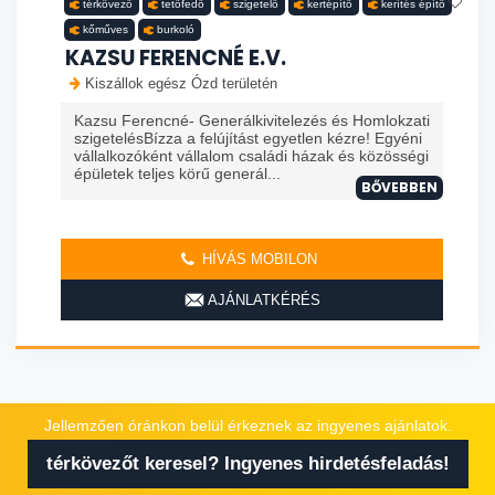
térkövező
tetőfedő
szigetelő
kertépítő
kerítés építő
kőműves
burkoló
KAZSU FERENCNÉ E.V.
Kiszállok egész Ózd területén
Kazsu Ferencné- Generálkivitelezés és Homlokzati
szigetelésBízza a felújítást egyetlen kézre! Egyéni
vállalkozóként vállalom családi házak és közösségi
épületek teljes körű generál...
BŐVEBBEN
HÍVÁS MOBILON
AJÁNLATKÉRÉS
Jellemzően óránkon belül érkeznek az ingyenes ajánlatok.
térkövezőt keresel? Ingyenes hirdetésfeladás!