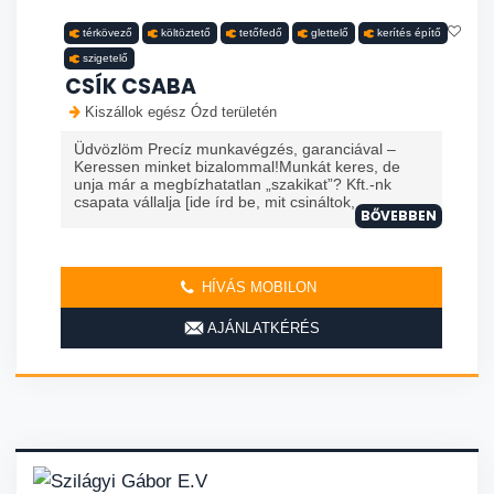
térkövező
költöztető
tetőfedő
glettelő
kerítés építő
szigetelő
CSÍK CSABA
Kiszállok egész Ózd területén
Üdvözlöm Precíz munkavégzés, garanciával –
Keressen minket bizalommal!Munkát keres, de
unja már a megbízhatatlan „szakikat”? Kft.-nk
csapata vállalja [ide írd be, mit csináltok, ...
BŐVEBBEN
HÍVÁS MOBILON
AJÁNLATKÉRÉS