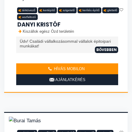
térkövező
kertépítő
szigetelő
kerítés építő
glettelő
aszfaltozó
DANYI KRISTÓF
Kiszállok egész Ózd területén
Üdv! Családi vállalkozásommal vállalok épitoipari
munkákat!
BŐVEBBEN
HÍVÁS MOBILON
AJÁNLATKÉRÉS