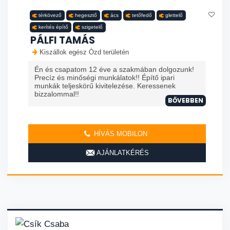
térkövező
hegesztő
ács
tetőfedő
glettelő
kerítés építő
szigetelő
PÁLFI TAMÁS
Kiszállok egész Ózd területén
Én és csapatom 12 éve a szakmában dolgozunk!
Precíz és minőségi munkálatok!! Építő ipari
munkák teljeskörű kivitelezése. Keressenek
bizzalommal!!
BŐVEBBEN
HÍVÁS MOBILON
AJÁNLATKÉRÉS