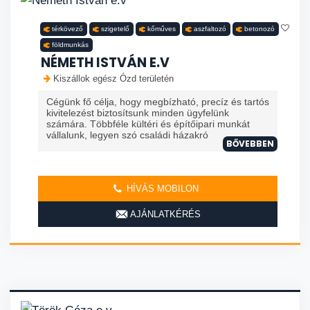
térkövező
szigetelő
kőműves
aszfaltozó
betonozó
földmunkás
NÉMETH ISTVÁN E.V
Kiszállok egész Ózd területén
Cégünk fő célja, hogy megbízható, precíz és tartós
kivitelezést biztosítsunk minden ügyfelünk
számára. Többféle kültéri és építőipari munkát
vállalunk, legyen szó családi házakró
BŐVEBBEN
HÍVÁS MOBILON
AJÁNLATKÉRÉS