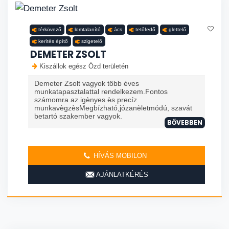
térkövező
lomtalanító
ács
tetőfedő
glettelő
kerítés építő
szigetelő
DEMETER ZSOLT
Kiszállok egész Ózd területén
Demeter Zsolt vagyok több èves
munkatapasztalattal rendelkezem.Fontos
számomra az igènyes ès precíz
munkavègzèsMegbízható,józanèletmódú, szavát
betartó szakember vagyok.
BŐVEBBEN
HÍVÁS MOBILON
AJÁNLATKÉRÉS