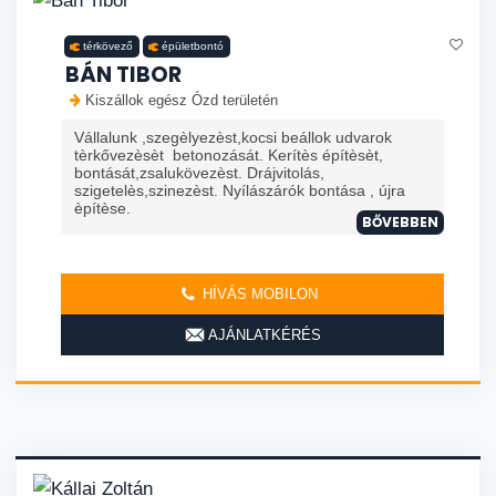
térkövező
épületbontó
BÁN TIBOR
Kiszállok egész Ózd területén
Vállalunk ,szegèlyezèst,kocsi beállok udvarok
tèrkővezèsèt betonozását. Kerítès építèsèt,
bontását,zsalukövezèst. Drájvitolás,
szigetelès,szinezèst. Nyílászárók bontása , újra
èpítèse.
BŐVEBBEN
HÍVÁS MOBILON
AJÁNLATKÉRÉS