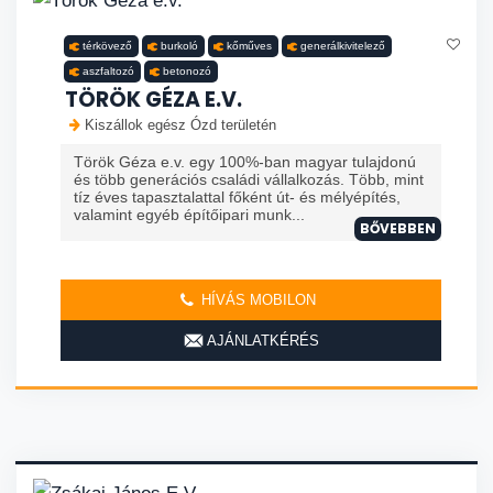
térkövező
burkoló
kőműves
generálkivitelező
aszfaltozó
betonozó
TÖRÖK GÉZA E.V.
Kiszállok egész Ózd területén
Török Géza e.v. egy 100%-ban magyar tulajdonú
és több generációs családi vállalkozás. Több, mint
tíz éves tapasztalattal főként út- és mélyépítés,
valamint egyéb építőipari munk...
BŐVEBBEN
HÍVÁS MOBILON
AJÁNLATKÉRÉS