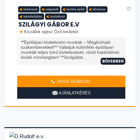
térkövező
szigetelő
kerítés építő
kőműves
lakásfelújítás
aszfaltozó
SZILÁGYI GÁBOR E.V
Kiszállok egész Ózd területén
**Építőipari kivitelezési munkák – Megbízható
szakemberekkel!** Vállaljuk különféle építőipari
munkák teljes körű kivitelezését, rövid határidővel,
kiváló minőségben! **Szolgáltat...
BŐVEBBEN
HÍVÁS MOBILON
AJÁNLATKÉRÉS