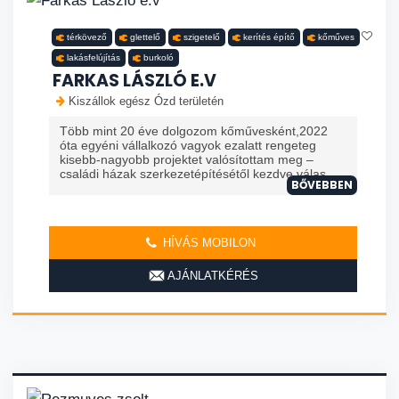
térkövező
glettelő
szigetelő
kerítés építő
kőműves
lakásfelújítás
burkoló
FARKAS LÁSZLÓ E.V
Kiszállok egész Ózd területén
Több mint 20 éve dolgozom kőművesként,2022
óta egyéni vállalkozó vagyok ezalatt rengeteg
kisebb-nagyobb projektet valósítottam meg –
családi házak szerkezetépítésétől kezdve válas...
BŐVEBBEN
HÍVÁS MOBILON
AJÁNLATKÉRÉS