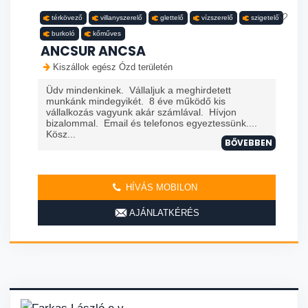
térkövező
villanyszerelő
glettelő
vízszerelő
szigetelő
burkoló
kőműves
ANCSUR ANCSA
Kiszállok egész Ózd területén
Üdv mindenkinek. Vállaljuk a meghirdetett
munkánk mindegyikét. 8 éve működő kis
vállalkozás vagyunk akár számlával. Hívjon
bizalommal. Email és telefonos egyeztessünk....
Kösz...
BŐVEBBEN
HÍVÁS MOBILON
AJÁNLATKÉRÉS