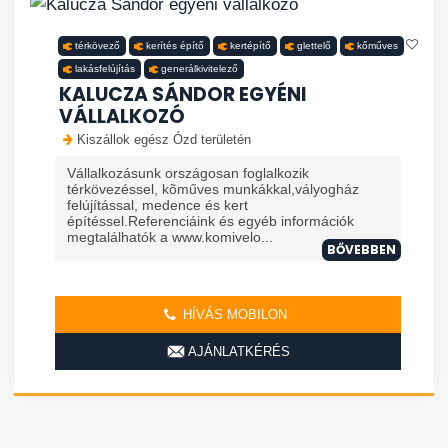
térkövező
kerítés építő
kertépítő
glettelő
kőműves
lakásfelújítás
generálkivitelező
KALUCZA SÁNDOR EGYÉNI
VÁLLALKOZÓ
Kiszállok egész Ózd területén
Vállalkozásunk országosan foglalkozik
térkövezéssel, kõműves munkákkal,vályogház
felújítással, medence és kert
építéssel.Referenciáink és egyéb információk
megtalálhatók a www.komivelo...
BŐVEBBEN
HÍVÁS MOBILON
AJÁNLATKÉRÉS