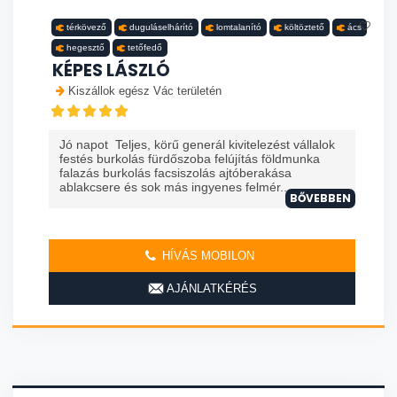
térkövező
duguláselhárító
lomtalanító
költöztető
ács
hegesztő
tetőfedő
KÉPES LÁSZLÓ
Kiszállok egész Vác területén
Jó napot Teljes, körű generál kivitelezést vállalok
festés burkolás fürdőszoba felújítás földmunka
falazás burkolás facsiszolás ajtóberakása
ablakcsere és sok más ingyenes felmér...
BŐVEBBEN
HÍVÁS MOBILON
AJÁNLATKÉRÉS