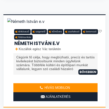
térkövező
szigetelő
kőműves
aszfaltozó
betonozó
földmunkás
NÉMETH ISTVÁN E.V
Kiszállok egész Vác területén
Cégünk fő célja, hogy megbízható, precíz és tartós
kivitelezést biztosítsunk minden ügyfelünk
számára. Többféle kültéri és építőipari munkát
vállalunk, legyen szó családi házakró
BŐVEBBEN
HÍVÁS MOBILON
AJÁNLATKÉRÉS