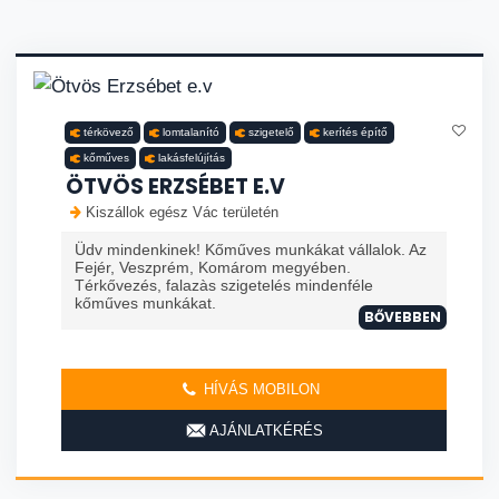
térkövező
lomtalanító
szigetelő
kerítés építő
kőműves
lakásfelújítás
ÖTVÖS ERZSÉBET E.V
Kiszállok egész Vác területén
Üdv mindenkinek! Kőműves munkákat vállalok. Az
Fejér, Veszprém, Komárom megyében.
Térkővezés, falazàs szigetelés mindenféle
kőműves munkákat.
BŐVEBBEN
HÍVÁS MOBILON
AJÁNLATKÉRÉS