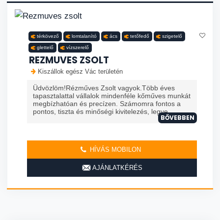
térkövező
lomtalanító
ács
tetőfedő
szigetelő
glettelő
vízszerelő
REZMUVES ZSOLT
Kiszállok egész Vác területén
Üdvözlöm!Rézműves Zsolt vagyok.Több éves
tapasztalattal vállalok mindenféle kőműves munkát
megbízhatóan és precízen. Számomra fontos a
pontos, tiszta és minőségi kivitelezés, legye...
BŐVEBBEN
HÍVÁS MOBILON
AJÁNLATKÉRÉS