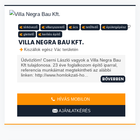
térkövező
villanyszerelő
ács
tetőfedő
épületgépész
glettelő
kerítés építő
VILLA NEGRA BAU KFT.
Kiszállok egész Vác területén
Üdvözlöm! Cserni László vagyok a Villa Negra Bau
Kft tulajdonosa. 23 éve foglalkozom építő iparral,
referencia munkáimat megtekintheti az alábbi
linken: http://www.homlokzati-ho...
BŐVEBBEN
HÍVÁS MOBILON
AJÁNLATKÉRÉS