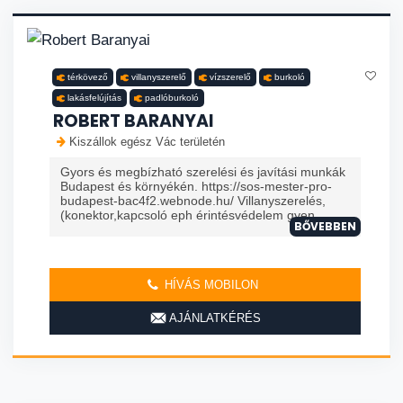
térkövező
villanyszerelő
vízszerelő
burkoló
lakásfelújítás
padlóburkoló
ROBERT BARANYAI
Kiszállok egész Vác területén
Gyors és megbízható szerelési és javítási munkák
Budapest és környékén. https://sos-mester-pro-
budapest-bac4f2.webnode.hu/ Villanyszerelés,
(konektor,kapcsoló eph érintésvédelem gyen...
BŐVEBBEN
HÍVÁS MOBILON
AJÁNLATKÉRÉS