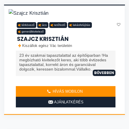
térkövező
ács
tetőfedő
lakásfelújítás
generálkivitelező
SZAJCZ KRISZTIÁN
Kiszállok egész Vác területén
23 év szakmai tapasztalattal az építőiparban !Ha
megbízható kivitelezőt keres, aki több évtizedes
tapasztalattal, korrekt áron és garanciával
dolgozik, keressen bizalommal.Vállalko...
BŐVEBBEN
HÍVÁS MOBILON
AJÁNLATKÉRÉS