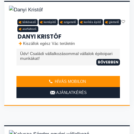
térkövező
kertépítő
szigetelő
kerítés építő
glettelő
aszfaltozó
DANYI KRISTÓF
Kiszállok egész Vác területén
Üdv! Családi vállalkozásommal vállalok épitoipari
munkákat!
BŐVEBBEN
HÍVÁS MOBILON
AJÁNLATKÉRÉS