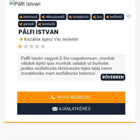
térkövező
villanyszerelő
lomtalanító
ács
tetőfedő
glettelő
kertépítő
PÁLFI ISTVAN
Kiszállok egész Vác területén
Pallfi istván vagyok,5 fös csapatomvan ,munkát
válalok épitö ipar munkák válalok ut burkolat
javitás aszfaltozás térkövezés tejes talaj csere
zuzalékolás mart aszfaltozás betonoz...
BŐVEBBEN
HÍVÁS MOBILON
AJÁNLATKÉRÉS