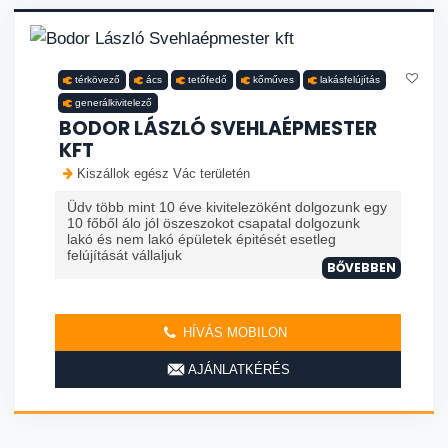
térkövező
ács
tetőfedő
kőműves
lakásfelújítás
generálkivitelező
BODOR LÁSZLÓ SVEHLAÉPMESTER
KFT
Kiszállok egész Vác területén
Üdv több mint 10 éve kivitelezöként dolgozunk egy
10 főből álo jól öszeszokot csapatal dolgozunk
lakó és nem lakó épületek épitését esetleg
felújítását vállaljuk
BŐVEBBEN
HÍVÁS MOBILON
AJÁNLATKÉRÉS