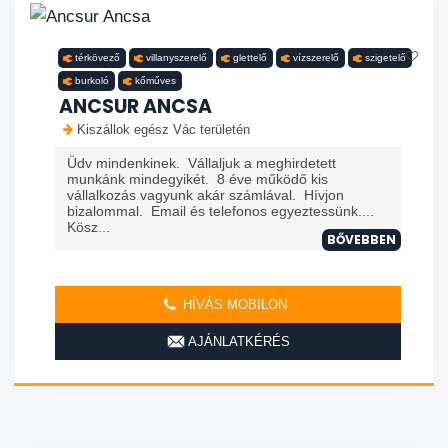
térkövező
villanyszerelő
glettelő
vízszerelő
szigetelő
burkoló
kőműves
ANCSUR ANCSA
Kiszállok egész Vác területén
Üdv mindenkinek. Vállaljuk a meghirdetett
munkánk mindegyikét. 8 éve működő kis
vállalkozás vagyunk akár számlával. Hívjon
bizalommal. Email és telefonos egyeztessünk....
Kösz...
BŐVEBBEN
HÍVÁS MOBILON
AJÁNLATKÉRÉS