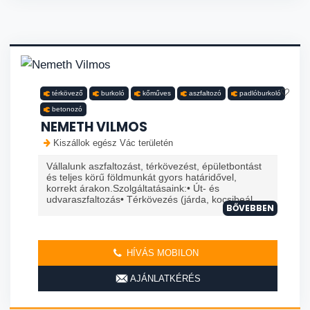
térkövező
burkoló
kőműves
aszfaltozó
padlóburkoló
betonozó
NEMETH VILMOS
Kiszállok egész Vác területén
Vállalunk aszfaltozást, térkövezést, épületbontást
és teljes körű földmunkát gyors határidővel,
korrekt árakon.Szolgáltatásaink:• Út- és
udvaraszfaltozás• Térkövezés (járda, kocsibeál...
BŐVEBBEN
HÍVÁS MOBILON
AJÁNLATKÉRÉS