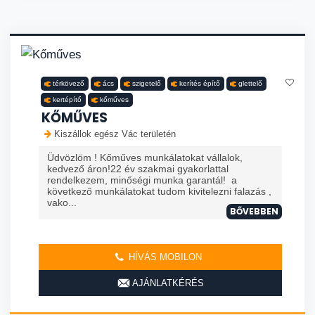
térkövező
ács
szigetelő
kerítés építő
glettelő
kertépítő
kőműves
KŐMŰVES
Kiszállok egész Vác területén
Üdvözlöm ! Kőműves munkálatokat vállalok,
kedvező áron!22 év szakmai gyakorlattal
rendelkezem, minőségi munka garantál! a
következő munkálatokat tudom kivitelezni falazás ,
vako...
BŐVEBBEN
HÍVÁS MOBILON
AJÁNLATKÉRÉS