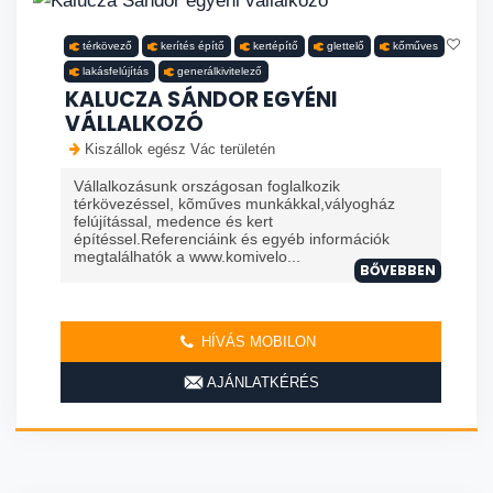
térkövező
kerítés építő
kertépítő
glettelő
kőműves
lakásfelújítás
generálkivitelező
KALUCZA SÁNDOR EGYÉNI
VÁLLALKOZÓ
Kiszállok egész Vác területén
Vállalkozásunk országosan foglalkozik
térkövezéssel, kõműves munkákkal,vályogház
felújítással, medence és kert
építéssel.Referenciáink és egyéb információk
megtalálhatók a www.komivelo...
BŐVEBBEN
HÍVÁS MOBILON
AJÁNLATKÉRÉS