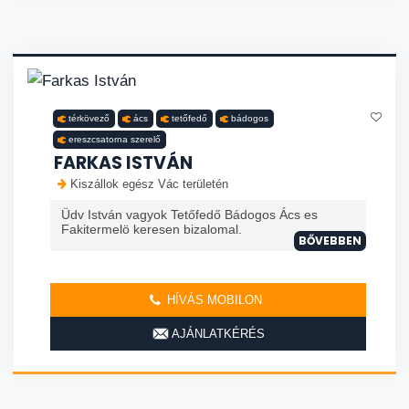
térkövező
ács
tetőfedő
bádogos
ereszcsatorna szerelő
FARKAS ISTVÁN
Kiszállok egész Vác területén
Üdv István vagyok Tetőfedő Bádogos Ács es
Fakitermelö keresen bizalomal.
BŐVEBBEN
HÍVÁS MOBILON
AJÁNLATKÉRÉS