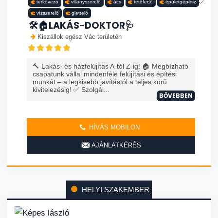
térkövező
villanyszerelő
ács
tetőfedő
épületgépész
vízszerelő
glettelő
🛠️🏠LAKÁS-DOKTOR🩺
Kiszállok egész Vác területén
🔨 Lakás- és házfelújítás A-tól Z-ig! 🏠 Megbízható
csapatunk vállal mindenféle felújítási és építési
munkát – a legkisebb javítástól a teljes körű
kivitelezésig! ✅ Szolgál...
BŐVEBBEN
HÍVÁS MOBILON
AJÁNLATKÉRÉS
HELYI SZAKEMBER