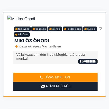
térkövező
hegesztő
glettelő
kerítés építő
burkoló
kőműves
MIKLÓS ÓNODI
Kiszállok egész Vác területén
Vállalkozásom idén indult.Megbízható precíz
munka!
BŐVEBBEN
HÍVÁS MOBILON
AJÁNLATKÉRÉS