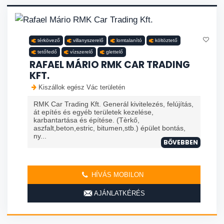
térkövező
villanyszerelő
lomtalanító
költöztető
tetőfedő
vízszerelő
glettelő
RAFAEL MÁRIO RMK CAR TRADING
KFT.
Kiszállok egész Vác területén
RMK Car Trading Kft. Generál kivitelezés, felújítás,
át epítés és egyéb területek kezelése,
karbantartása és építése. (Tèrkő,
aszfalt,beton,estric, bitumen,stb.) épület bontás,
ny...
BŐVEBBEN
HÍVÁS MOBILON
AJÁNLATKÉRÉS