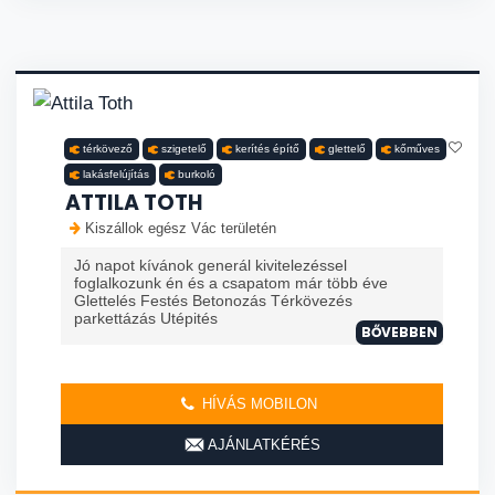
térkövező
szigetelő
kerítés építő
glettelő
kőműves
lakásfelújítás
burkoló
ATTILA TOTH
Kiszállok egész Vác területén
Jó napot kívánok generál kivitelezéssel
foglalkozunk én és a csapatom már több éve
Glettelés Festés Betonozás Térkövezés
parkettázás Utépités
BŐVEBBEN
HÍVÁS MOBILON
AJÁNLATKÉRÉS