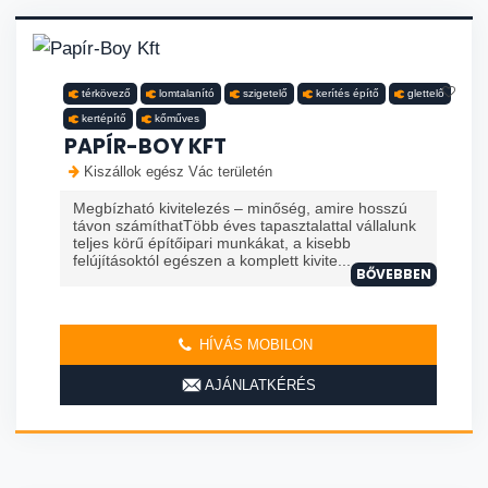
térkövező
lomtalanító
szigetelő
kerítés építő
glettelő
kertépítő
kőműves
PAPÍR-BOY KFT
Kiszállok egész Vác területén
Megbízható kivitelezés – minőség, amire hosszú
távon számíthatTöbb éves tapasztalattal vállalunk
teljes körű építőipari munkákat, a kisebb
felújításoktól egészen a komplett kivite...
BŐVEBBEN
HÍVÁS MOBILON
AJÁNLATKÉRÉS