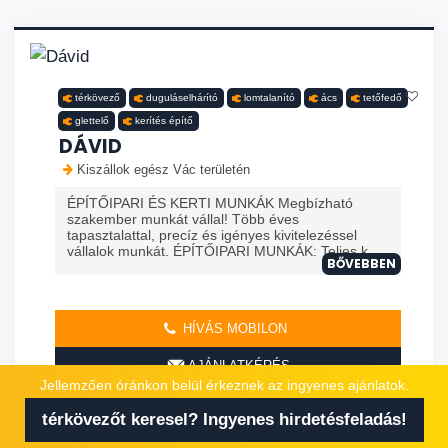
térkövező
duguláselhárító
lomtalanító
ács
tetőfedő
glettelő
kerítés építő
DÁVID
Kiszállok egész Vác területén
ÉPÍTŐIPARI ÉS KERTI MUNKÁK Megbízható
szakember munkát vállal! Több éves
tapasztalattal, precíz és igényes kivitelezéssel
vállalok munkát. ÉPÍTŐIPARI MUNKÁK: Teljes k...
BŐVEBBEN
HÍVÁS MOBILON
AJÁNLATKÉRÉS
Jellemzően óránkon belül érkeznek az ingyenes ajánlatok.
térkövezőt keresel? Ingyenes hirdetésfeladás!