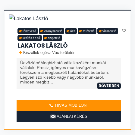
térkövező
villanyszerelő
ács
tetőfedő
vízszerelő
kerítés építő
szigetelő
LAKATOS LÁSZLÓ
Kiszállok egész Vác területén
Üdvözlöm!Megbizható vállalkozóként munkát
vállalok. Precíz, igényes munkavégzésre
törekszem a megbeszélt határidőket betartom.
Legyen szó kisebb vagy nagyobb munkáról,
minden megbiz...
BŐVEBBEN
HÍVÁS MOBILON
AJÁNLATKÉRÉS