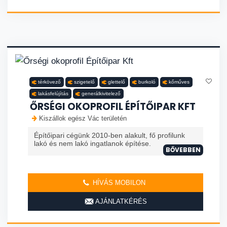
térkövező
szigetelő
glettelő
burkoló
kőműves
lakásfelújítás
generálkivitelező
ŐRSÉGI OKOPROFIL ÉPÍTŐIPAR KFT
Kiszállok egész Vác területén
Építőipari cégünk 2010-ben alakult, fő profilunk
lakó és nem lakó ingatlanok építése.
BŐVEBBEN
HÍVÁS MOBILON
AJÁNLATKÉRÉS