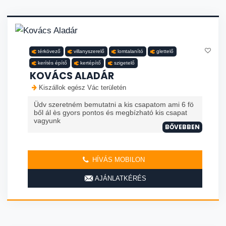
térkövező
villanyszerelő
lomtalanító
glettelő
kerítés építő
kertépítő
szigetelő
KOVÁCS ALADÁR
Kiszállok egész Vác területén
Üdv szeretném bemutatni a kis csapatom ami 6 fö
ből ál ès gyors pontos és megbízható kis csapat
vagyunk
BŐVEBBEN
HÍVÁS MOBILON
AJÁNLATKÉRÉS