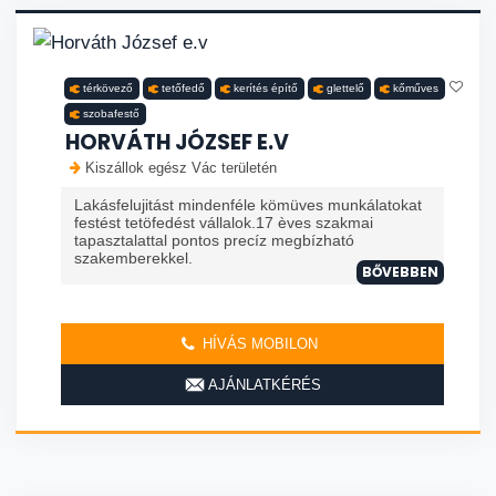
térkövező
tetőfedő
kerítés építő
glettelő
kőműves
szobafestő
HORVÁTH JÓZSEF E.V
Kiszállok egész Vác területén
Lakásfelujitást mindenféle kömüves munkálatokat
festést tetöfedést vállalok.17 èves szakmai
tapasztalattal pontos precíz megbízható
szakemberekkel.
BŐVEBBEN
HÍVÁS MOBILON
AJÁNLATKÉRÉS