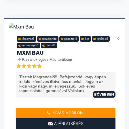
térkövező
lomtalanító
költöztető
ács
tetőfedő
kerítés építő
glettelő
MXM BAU
Kiszállok egész Vác területén
Tisztelt Megrendelő!! Befejezendő, vagy éppen
induló, kőműves illetve ács munkáit, legyen az
kicsi vagy nagy, mi elvégezzük. Sok éves
tapasztalattal, garanciával Vállalunk:...
BŐVEBBEN
HÍVÁS MOBILON
AJÁNLATKÉRÉS