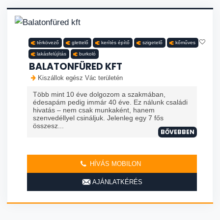
térkövező
glettelő
kerítés építő
szigetelő
kőműves
lakásfelújítás
burkoló
BALATONFÜRED KFT
Kiszállok egész Vác területén
Több mint 10 éve dolgozom a szakmában,
édesapám pedig immár 40 éve. Ez nálunk családi
hivatás – nem csak munkaként, hanem
szenvedéllyel csináljuk. Jelenleg egy 7 fős
összesz...
BŐVEBBEN
HÍVÁS MOBILON
AJÁNLATKÉRÉS