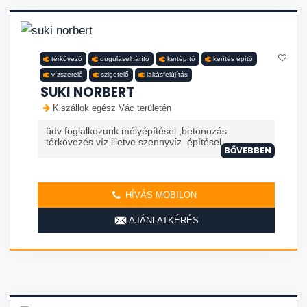
térkövező
duguláselhárító
kertépítő
kerítés építő
vízszerelő
szigetelő
lakásfelújítás
SUKI NORBERT
Kiszállok egész Vác területén
üdv foglalkozunk mélyépítésel ,betonozás
térkövezés víz illetve szennyvíz építésel
BŐVEBBEN
HÍVÁS MOBILON
AJÁNLATKÉRÉS