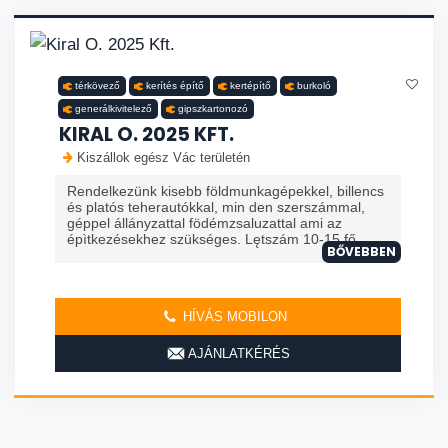
térkövező
kerítés építő
kertépítő
burkoló
generálkivitelező
gipszkartonozó
KIRAL O. 2025 KFT.
Kiszállok egész Vác területén
Rendelkezünk kisebb földmunkagépekkel, billencs
és platós teherautókkal, min den szerszámmal,
géppel állányzattal födémzsaluzattal ami az
épìtkezésekhez szükséges. Lętszám 10-15 fő ...
BŐVEBBEN
HÍVÁS MOBILON
AJÁNLATKÉRÉS