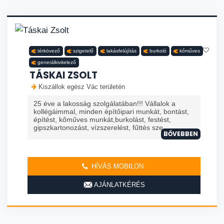
térkövező
szigetelő
lakásfelújítás
burkoló
kőműves
generálkivitelező
TÁSKAI ZSOLT
Kiszállok egész Vác területén
25 éve a lakosság szolgálatában!!! Vállalok a
kollégáimmal, minden építőipari munkát, bontást,
építést, kőműves munkát,burkolást, festést,
gipszkartonozást, vízszerelést, fűttés sze...
BŐVEBBEN
HÍVÁS MOBILON
AJÁNLATKÉRÉS