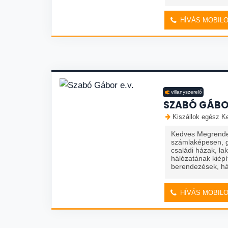
HÍVÁS MOBIL
villanyszerelő
SZABÓ GÁBOR
Kiszállok egész K
Kedves Megrendel
számlaképesen, g
családi házak, la
hálózatának kiépít
berendezések, há
HÍVÁS MOBIL