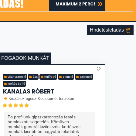
ADÁS!
MAXIMUM 2 PERC!
Hirdetésfeladás
FOGADOK MUNKÁT
villanyszerelő
ács
tetőfedő
glettelő
szigetelő
kerítés építő
KANALAS RÓBERT
Kiszállok egész Kecskemét területén
Fö profilunk gipszkartonozás festés
homlokzati szigetelés. Kömüves
munkák.generál kivitelezés kertészeti
munkák kisebb és nagyobb feladatok