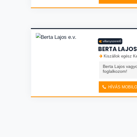
villanyszerelő
BERTA LAJOS 
Kiszállok egész K
Berta Lajos vagyo
foglalkozom!
HÍVÁS MOBIL