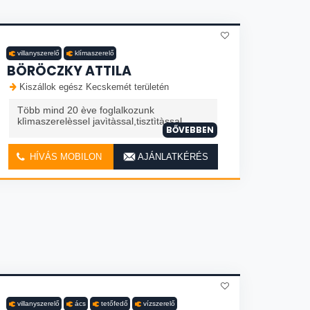
villanyszerelő
klímaszerelő
BÖRÖCZKY ATTILA
Kiszállok egész Kecskemét területén
Több mind 20 ève foglalkozunk
klìmaszerelèssel javìtàssal,tisztìtàssal
BŐVEBBEN
HÍVÁS MOBILON
AJÁNLATKÉRÉS
villanyszerelő
ács
tetőfedő
vízszerelő