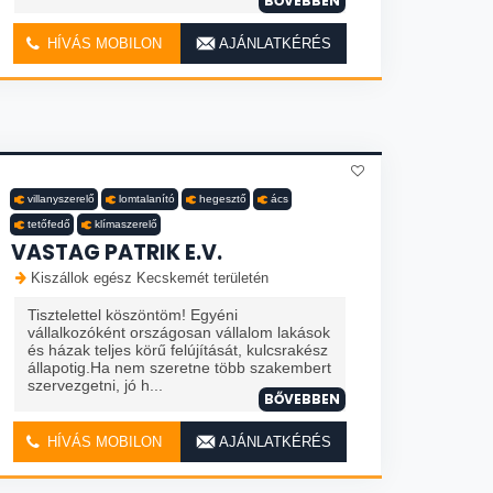
BŐVEBBEN
HÍVÁS MOBILON
AJÁNLATKÉRÉS
villanyszerelő
lomtalanító
hegesztő
ács
tetőfedő
klímaszerelő
VASTAG PATRIK E.V.
Kiszállok egész Kecskemét területén
Tisztelettel köszöntöm! Egyéni
vállalkozóként országosan vállalom lakások
és házak teljes körű felújítását, kulcsrakész
állapotig.Ha nem szeretne több szakembert
szervezgetni, jó h...
BŐVEBBEN
HÍVÁS MOBILON
AJÁNLATKÉRÉS