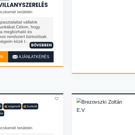
VILLANYSZERELÉS
ecskemét területén
asztalattal vállalok
 munkákat.Célom, hogy
ra megbízható és
mos rendszert biztosítsak.
égeim közé t...
BŐVEBBEN
ON
AJÁNLATKÉRÉS
lő
szigetelő
burkoló
tás
ecskemét területén