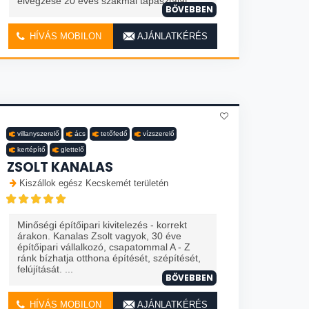
elvégzése 20 éves szakmai tapasztalat. ...
BŐVEBBEN
HÍVÁS MOBILON
AJÁNLATKÉRÉS
villanyszerelő
ács
tetőfedő
vízszerelő
kertépítő
glettelő
ZSOLT KANALAS
Kiszállok egész Kecskemét területén
Minőségi építőipari kivitelezés - korrekt
árakon. Kanalas Zsolt vagyok, 30 éve
építőipari vállalkozó, csapatommal A - Z
ránk bízhatja otthona építését, szépítését,
felújítását. ...
BŐVEBBEN
HÍVÁS MOBILON
AJÁNLATKÉRÉS