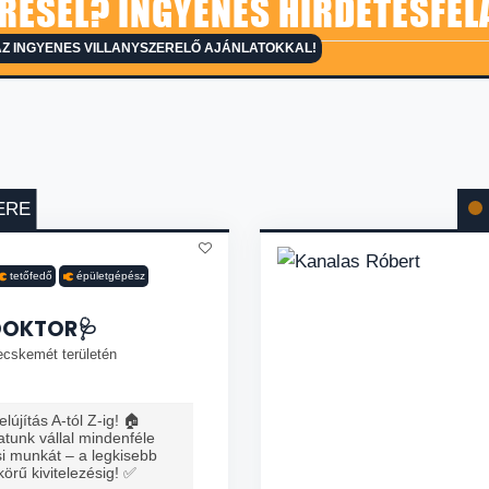
RESEL? INGYENES HIRDETÉSFEL
Z INGYENES VILLANYSZERELŐ AJÁNLATOKKAL!
ERE
tetőfedő
épületgépész
DOKTOR🩺
ecskemét területén
lújítás A-tól Z-ig! 🏠
tunk vállal mindenféle
ési munkát – a legkisebb
 körű kivitelezésig! ✅