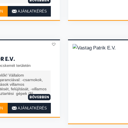
BŐVEBBEN
ON
AJÁNLATKÉRÉS
 E.V.
ecskemét területén
ők! Vállalom
aranciával: -csarnokok,
kások villamos
ését, felújítását, -villamos
ztartési gépek (fő
BŐVEBBEN
ON
AJÁNLATKÉRÉS