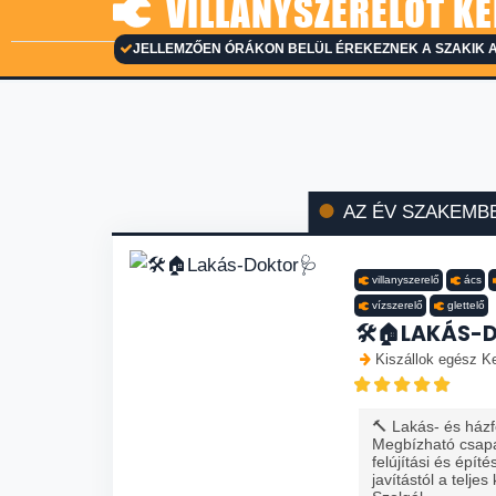
VILLANYSZERELŐT KE
JELLEMZŐEN ÓRÁKON BELÜL ÉREKEZNEK A SZAKIK A
AZ ÉV SZAKEMB
villanyszerelő
ács
vízszerelő
glettelő
🛠️🏠LAKÁS-
Kiszállok egész K
🔨 Lakás- és házfe
Megbízható csapa
felújítási és épít
javítástól a teljes