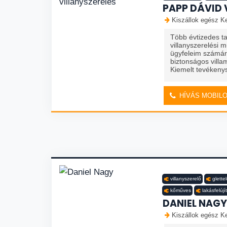
PAPP DÁVID 
Kiszállok egész K
Több évtizedes tap
villanyszerelési
ügyfeleim számá
biztonságos villa
Kiemelt tevékenys
HÍVÁS MOBIL
villanyszerelő
glette
kőműves
lakásfelújí
DANIEL NAGY
Kiszállok egész K