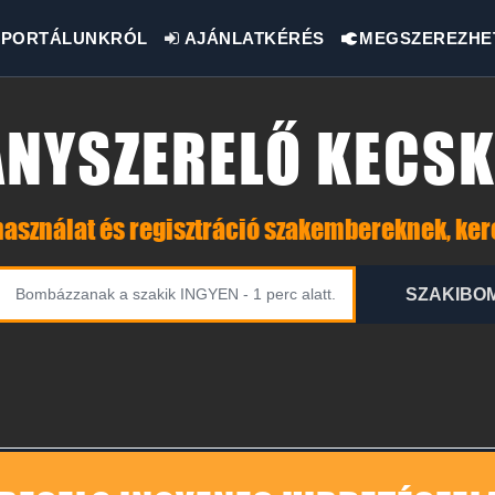
PORTÁLUNKRÓL
AJÁNLATKÉRÉS
MEGSZEREZHE
ANYSZERELŐ KECS
asználat és regisztráció szakembereknek, ke
SZAKIBO