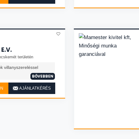
E.V.
ecskemét területén
k villanyszereléssel
BŐVEBBEN
ON
AJÁNLATKÉRÉS