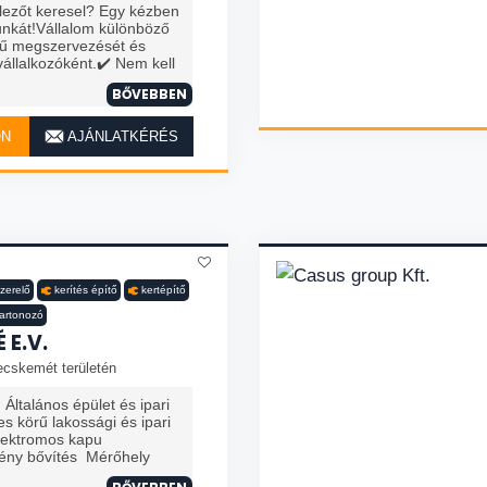
elezőt keresel? Egy kézben
unkát!Vállalom különböző
rű megszervezését és
vállalkozóként.✔️ Nem kell
BŐVEBBEN
ON
AJÁNLATKÉRÉS
zerelő
kerítés építő
kertépítő
artonozó
 E.V.
ecskemét területén
Általános épület és ipari
es körű lakossági és ipari
Elektromos kapu
mény bővítés Mérőhely