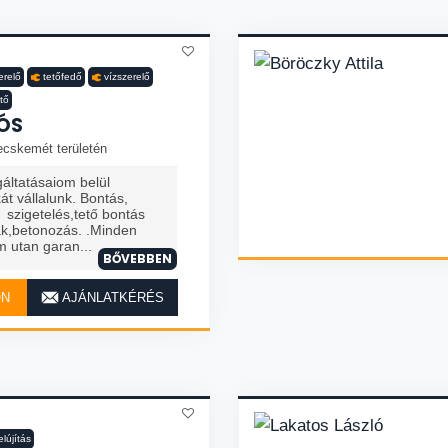
erelő
tetőfedő
vízszerelő
ítő
ÓS
ecskemét területén
áltatásaiom belül
t vállalunk. Bontás,
, szigetelés,tető bontás
ák,betonozás. .Minden
 utan garan...
BŐVEBBEN
ON
AJÁNLATKÉRÉS
elújítás