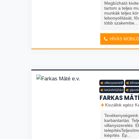
Megbízható kivit
tartom a teljes m
munkák teljes kö
lebonyolítását, fő
több szakembe...
HÍVÁS MOBIL
villanyszerelő
klímas
lakásfelújítás
gipszk
FARKAS MÁTÉ
Kiszállok egész K
Tevékenységeink: 
karbantartás Telj
villanyszerelés 
telepítésTeljesít
kiépítés Ép...