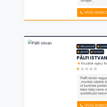
Szolgál...
HÍVÁS MOBIL
villanyszerelő
lomtal
glettelő
kertépítő
PÁLFI ISTVA
Kiszállok egész K
Pallfi istván vag
,munkát válalok é
ut burkolat javitá
tejes talaj csere 
aszfaltozás beton
HÍVÁS MOBIL