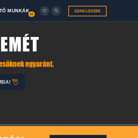
TŐ MUNKÁK
SZAKI LESZEK
44
KEMÉT
resőknek egyaránt.
MBA!