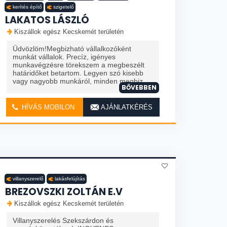
kerítés építő
szigetelő
LAKATOS LÁSZLÓ
Kiszállok egész Kecskemét területén
Üdvözlöm!Megbizható vállalkozóként
munkát vállalok. Precíz, igényes
munkavégzésre törekszem a megbeszélt
határidőket betartom. Legyen szó kisebb
vagy nagyobb munkáról, minden megbiz...
BŐVEBBEN
HÍVÁS MOBILON
AJÁNLATKÉRÉS
villanyszerelő
lakásfelújítás
BREZOVSZKI ZOLTÁN E.V
Kiszállok egész Kecskemét területén
Villanyszerelés Szekszárdon és