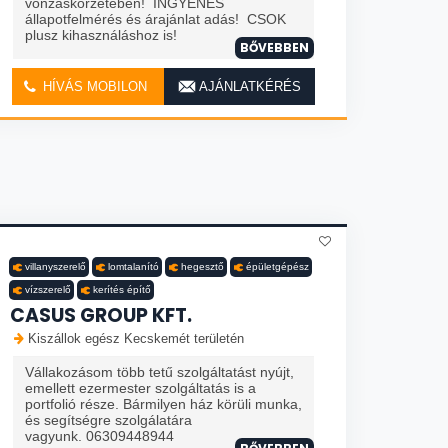
vonzáskörzetében! INGYENES
állapotfelmérés és árajánlat adás! CSOK
plusz kihasználáshoz is!
BŐVEBBEN
HÍVÁS MOBILON
AJÁNLATKÉRÉS
villanyszerelő
lomtalanító
hegesztő
épületgépész
vízszerelő
kerítés építő
CASUS GROUP KFT.
Kiszállok egész Kecskemét területén
Vállakozásom több tetű szolgáltatást nyújt,
emellett ezermester szolgáltatás is a
portfolió része. Bármilyen ház körüli munka,
és segítségre szolgálatára
vagyunk. 06309448944