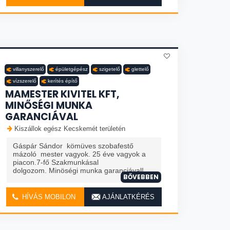
villanyszerelő
épületgépész
szigetelő
glettelő
vízszerelő
kerítés építő
MAMESTER KIVITEL KFT,
MINŐSÉGI MUNKA
GARANCIÁVAL
Kiszállok egész Kecskemét területén
Gáspár Sándor kömüves szobafestő
mázoló mester vagyok. 25 éve vagyok a
piacon.7-fő Szakmunkásal
dolgozom. Minöségi munka garanciával!
BŐVEBBEN
HÍVÁS MOBILON
AJÁNLATKÉRÉS