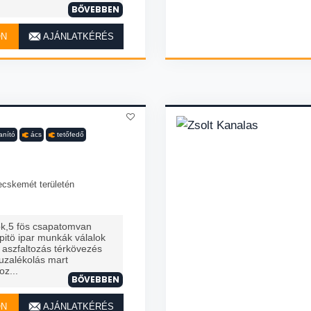
BŐVEBBEN
ON
AJÁNLATKÉRÉS
anító
ács
tetőfedő
N
ecskemét területén
yok,5 fös csapatomvan
pitö ipar munkák válalok
s aszfaltozás térkövezés
zuzalékolás mart
oz...
BŐVEBBEN
ON
AJÁNLATKÉRÉS