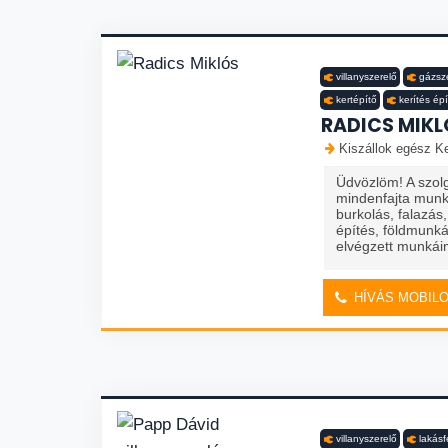
villanyszerelő
gázsz
kertépítő
kerítés ép
RADICS MIKL
Kiszállok egész K
Üdvözlöm! A szolg
mindenfajta munká
burkolás, falazás
építés, földmunk
elvégzett munkáim
HÍVÁS MOBIL
villanyszerelő
lakásf