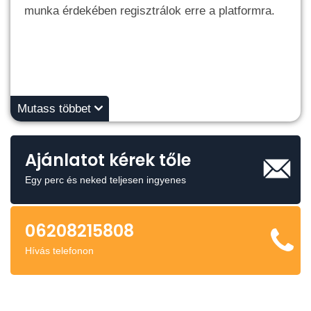
munka érdekében regisztrálok erre a platformra.
Mutass többet
Ajánlatot kérek tőle
Egy perc és neked teljesen ingyenes
06208215808
Hívás telefonon