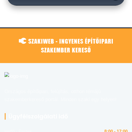
SZAKIWEB - INGYENES ÉPÍTŐIPARI
SZAKEMBER KERESŐ
Országos építőipari, felújítás, otthon témájú
szakemberkereső portál. Minden szaki egy helyen!
Ügyfélszolgálati idő
Hétfő - Péntek
8:00 - 17:00