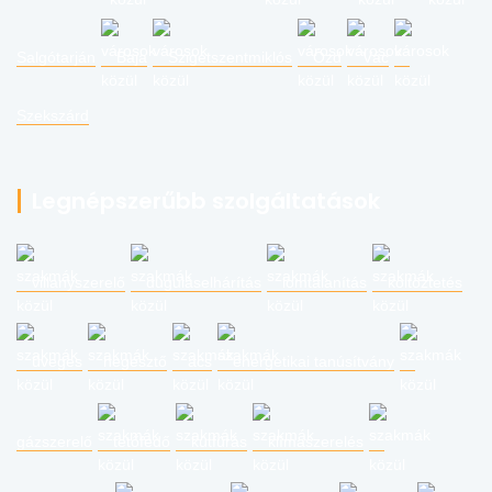
Salgótarján
Baja
Szigetszentmiklós
Ózd
Vác
Szekszárd
Legnépszerűbb szolgáltatások
villanyszerelő
duguláselhárítás
lomtalanítás
költöztetés
üveges
hegesztő
ács
energetikai tanúsítvány
gázszerelő
tetőfedő
kútfúrás
klímaszerelés