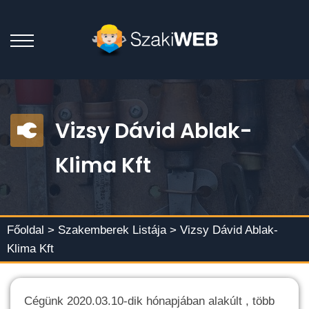
Vizsy Dávid Ablak-
Klima Kft
Főoldal >
Szakemberek Listája
> Vizsy Dávid Ablak-
Klima Kft
Cégünk 2020.03.10-dik hónapjában alakúlt , több