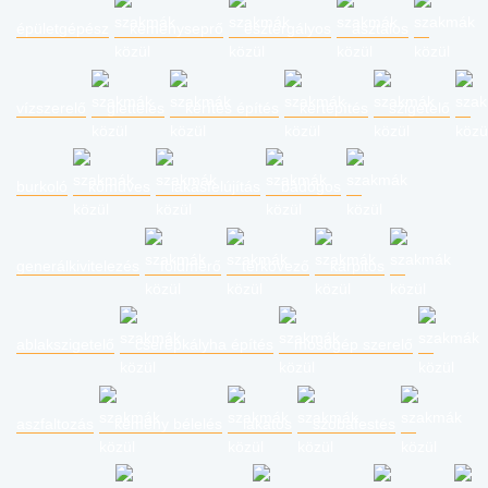
épületgépész
kéményseprő
esztergályos
asztalos
vízszerelő
glettelés
kerítés építés
kertépítés
szigetelő
burkoló
kőműves
lakásfelújítás
bádogos
generálkivitelezés
földmérő
térkövező
kárpitos
ablakszigetelő
cserépkályha építés
mosógép szerelő
aszfaltozás
kémény bélelés
lakatos
szobafestés