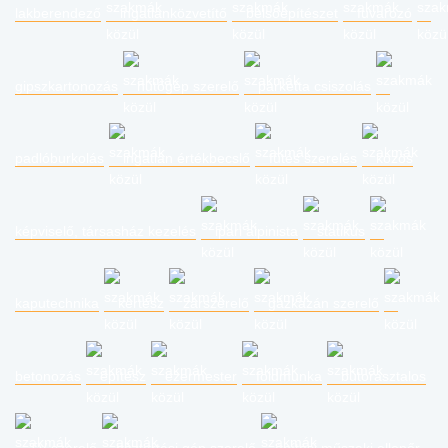
lakberendező
ingatlanközvetítő
belsőépítészet
fuvarozó
gipszkartonozás
hűtőgép szerelő
parketta csiszolás
padlóburkolás
ingatlan értékbecslő
fűtés szerelés
közös
képviselő, társasház kezelés
ipari alpinista
statikus
kaputechnika
kertész
zárszerelő
gázkazán szerelő
betonozás
építész
ezermester
földmunka
bútorasztalos