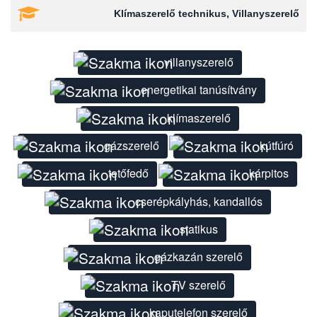
Klímaszerelő technikus, Villanyszerelő
villanyszerelő
energetikai tanúsítvány
klímaszerelő
gázszerelő
kútfúró
tetőfedő
kárpitos
cserépkályhás, kandallós
statikus
gázkazán szerelő
TV szerelő
kaputelefon szerelő