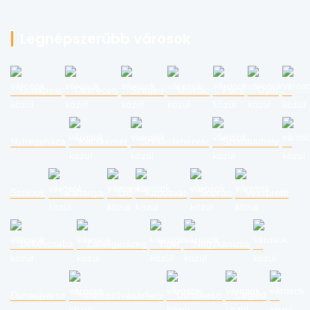
Legnépszerűbb városok
Budapest
Debrecen
Szeged
Miskolc
Pécs
Győr
Nyíregyháza
Kecskemét
Székesfehérvár
Szombathely
Szolnok
Tatabánya
Érd
Kaposvár
Sopron
Veszprém
Békéscsaba
Zalaegerszeg
Eger
Nagykanizsa
Dunaújváros
Hódmezővásárhely
Dunakeszi
Cegléd