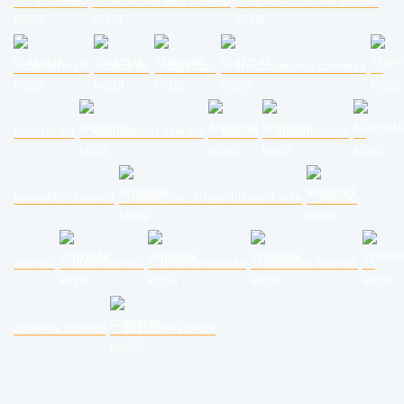
TV szerelő
háztartási gép szerelő
építési műszaki ellenőr
fakitermelő
takarító
tapétázó
ereszcsatorna szerelés
csőszerelő
kaputelefon szerelő
vakoló
épületbontás
konvektor szerelő
redőnyös, árnyékolástechnika
riasztó
szerelő
bútorszerelő
teherfuvarozás
napelem szerelő
antenna szerelő
gázbojler javítás