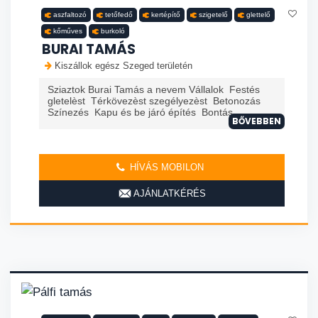
aszfaltozó
tetőfedő
kertépítő
szigetelő
glettelő
kőműves
burkoló
BURAI TAMÁS
Kiszállok egész Szeged területén
Sziaztok Burai Tamás a nevem Vállalok Festés
gletelèst Térkövezèst szegélyezèst Betonozás
Színezés Kapu és be járó építés Bontás
BŐVEBBEN
HÍVÁS MOBILON
AJÁNLATKÉRÉS