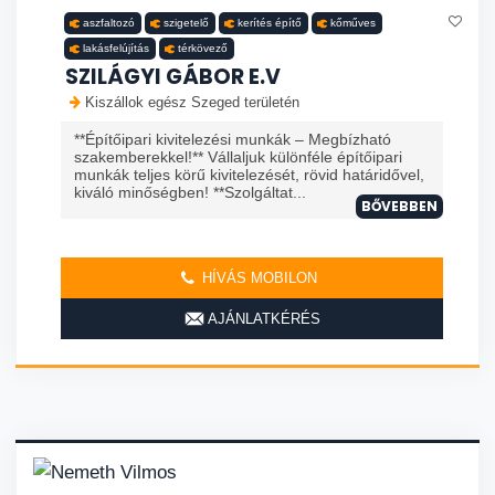
aszfaltozó
szigetelő
kerítés építő
kőműves
lakásfelújítás
térkövező
SZILÁGYI GÁBOR E.V
Kiszállok egész Szeged területén
**Építőipari kivitelezési munkák – Megbízható
szakemberekkel!** Vállaljuk különféle építőipari
munkák teljes körű kivitelezését, rövid határidővel,
kiváló minőségben! **Szolgáltat...
BŐVEBBEN
HÍVÁS MOBILON
AJÁNLATKÉRÉS