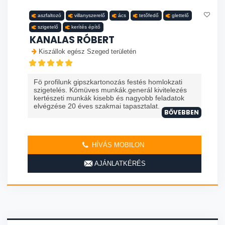
aszfaltozó
villanyszerelő
ács
tetőfedő
glettelő
szigetelő
kerítés építő
KANALAS RÓBERT
Kiszállok egész Szeged területén
Fö profilunk gipszkartonozás festés homlokzati
szigetelés. Kömüves munkák.generál kivitelezés
kertészeti munkák kisebb és nagyobb feladatok
elvégzése 20 éves szakmai tapasztalat. ...
BŐVEBBEN
HÍVÁS MOBILON
AJÁNLATKÉRÉS