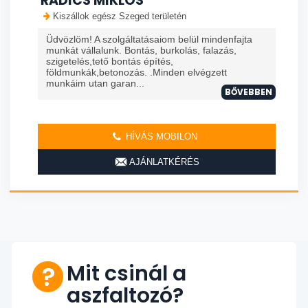
RADICS MIKLÓS
Kiszállok egész Szeged területén
Üdvözlöm! A szolgáltatásaiom belül mindenfajta
munkát vállalunk. Bontás, burkolás, falazás,
szigetelés,tető bontás építés,
földmunkák,betonozás. .Minden elvégzett
munkáim utan garan...
BŐVEBBEN
HÍVÁS MOBILON
AJÁNLATKÉRÉS
Mit csinál a
aszfaltozó?