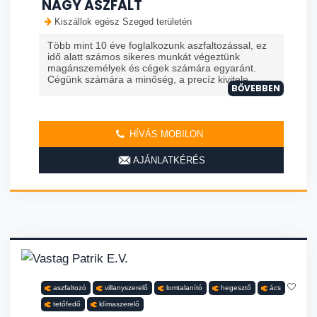
NAGY ASZFALT
Kiszállok egész Szeged területén
Több mint 10 éve foglalkozunk aszfaltozással, ez
idő alatt számos sikeres munkát végeztünk
magánszemélyek és cégek számára egyaránt.
Cégünk számára a minőség, a precíz kivitele...
BŐVEBBEN
HÍVÁS MOBILON
AJÁNLATKÉRÉS
aszfaltozó
villanyszerelő
lomtalanító
hegesztő
ács
tetőfedő
klímaszerelő