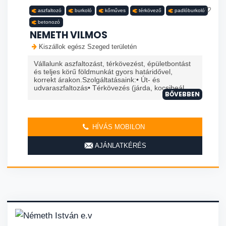
aszfaltozó
burkoló
kőműves
térkövező
padlóburkoló
betonozó
NEMETH VILMOS
Kiszállok egész Szeged területén
Vállalunk aszfaltozást, térkövezést, épületbontást
és teljes körű földmunkát gyors határidővel,
korrekt árakon.Szolgáltatásaink:• Út- és
udvaraszfaltozás• Térkövezés (járda, kocsibeál...
BŐVEBBEN
HÍVÁS MOBILON
AJÁNLATKÉRÉS