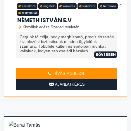
aszfaltozó
szigetelő
kőműves
térkövező
betonozó
földmunkás
NÉMETH ISTVÁN E.V
Kiszállok egész Szeged területén
Cégünk fő célja, hogy megbízható, precíz és tartós
kivitelezést biztosítsunk minden ügyfelünk
számára. Többféle kültéri és építőipari munkát
vállalunk, legyen szó családi házakró
BŐVEBBEN
HÍVÁS MOBILON
AJÁNLATKÉRÉS