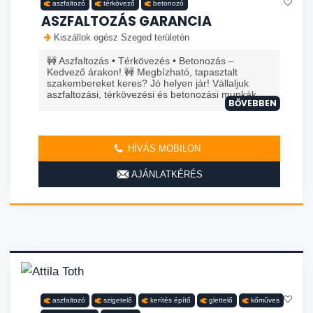
aszfaltozó
térkövező
betonozó
ASZFALTOZÁS GARANCIA
Kiszállok egész Szeged területén
🚧 Aszfaltozás • Térkövezés • Betonozás –
Kedvező árakon! 🚧 Megbízható, tapasztalt
szakembereket keres? Jó helyen jár! Vállaljuk
aszfaltozási, térkövezési és betonozási munkák...
BŐVEBBEN
HÍVÁS MOBILON
AJÁNLATKÉRÉS
aszfaltozó
szigetelő
kerítés építő
glettelő
kőműves