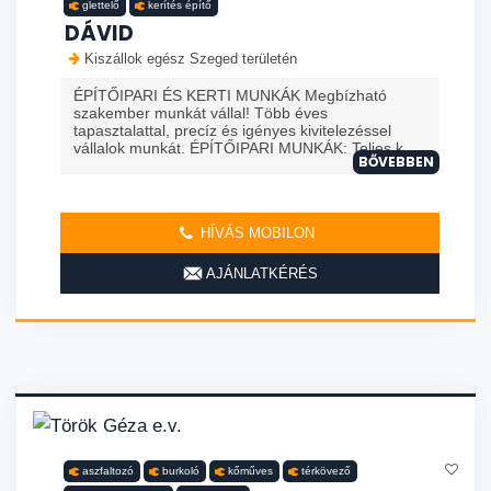
glettelő
kerítés építő
DÁVID
Kiszállok egész Szeged területén
ÉPÍTŐIPARI ÉS KERTI MUNKÁK Megbízható
szakember munkát vállal! Több éves
tapasztalattal, precíz és igényes kivitelezéssel
vállalok munkát. ÉPÍTŐIPARI MUNKÁK: Teljes k...
BŐVEBBEN
HÍVÁS MOBILON
AJÁNLATKÉRÉS
aszfaltozó
burkoló
kőműves
térkövező