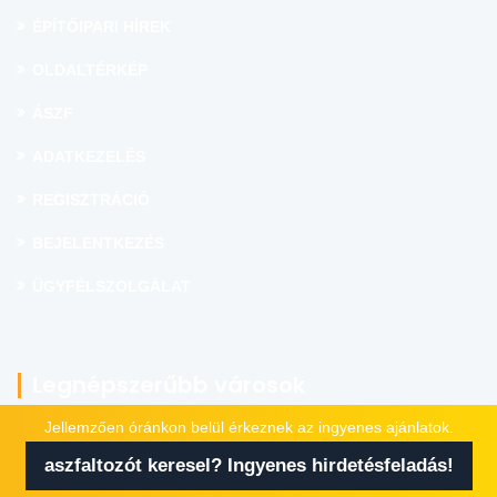
ÉPÍTŐIPARI HÍREK
OLDALTÉRKÉP
ÁSZF
ADATKEZELÉS
REGISZTRÁCIÓ
BEJELENTKEZÉS
ÜGYFÉLSZOLGÁLAT
Legnépszerűbb városok
Jellemzően óránkon belül érkeznek az ingyenes ajánlatok.
aszfaltozót keresel? Ingyenes hirdetésfeladás!
Budapest
Debrecen
Szeged
Miskolc
Pécs
Győr