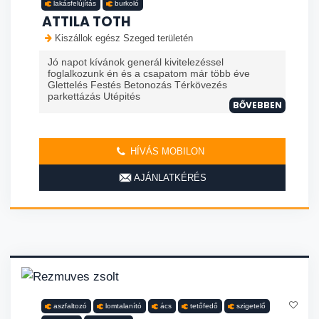
lakásfelújítás
burkoló
ATTILA TOTH
Kiszállok egész Szeged területén
Jó napot kívánok generál kivitelezéssel
foglalkozunk én és a csapatom már több éve
Glettelés Festés Betonozás Térkövezés
parkettázás Utépités
BŐVEBBEN
HÍVÁS MOBILON
AJÁNLATKÉRÉS
aszfaltozó
lomtalanító
ács
tetőfedő
szigetelő