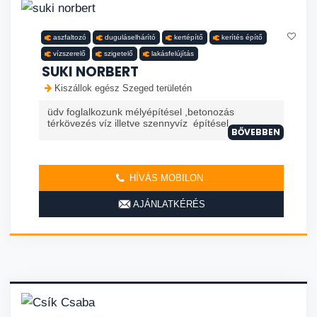
aszfaltozó
duguláselhárító
kertépítő
kerítés építő
vízszerelő
szigetelő
lakásfelújítás
SUKI NORBERT
Kiszállok egész Szeged területén
üdv foglalkozunk mélyépítésel ,betonozás
térkövezés víz illetve szennyvíz építésel
BŐVEBBEN
HÍVÁS MOBILON
AJÁNLATKÉRÉS