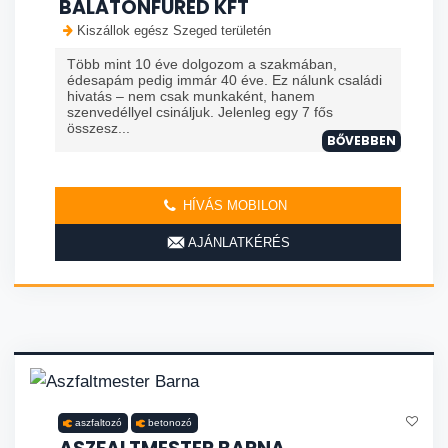
BALATONFÜRED KFT
Kiszállok egész Szeged területén
Több mint 10 éve dolgozom a szakmában,
édesapám pedig immár 40 éve. Ez nálunk családi
hivatás – nem csak munkaként, hanem
szenvedéllyel csináljuk. Jelenleg egy 7 fős
összesz...
BŐVEBBEN
HÍVÁS MOBILON
AJÁNLATKÉRÉS
aszfaltozó
betonozó