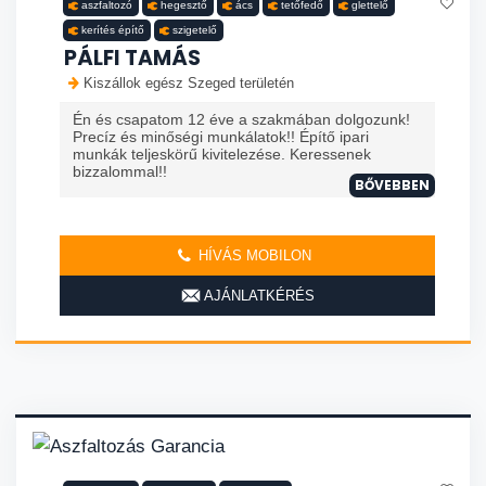
aszfaltozó
hegesztő
ács
tetőfedő
glettelő
kerítés építő
szigetelő
PÁLFI TAMÁS
Kiszállok egész Szeged területén
Én és csapatom 12 éve a szakmában dolgozunk!
Precíz és minőségi munkálatok!! Építő ipari
munkák teljeskörű kivitelezése. Keressenek
bizzalommal!!
BŐVEBBEN
HÍVÁS MOBILON
AJÁNLATKÉRÉS