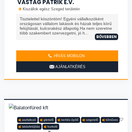
VASTAG PATRIK E.V.
Kiszállok egész Szeged területén
Tisztelettel köszöntöm! Egyéni vállalkozóként
országosan vállalom lakások és házak teljes körű
felújítását, kulcsrakész állapotig.Ha nem szeretne
több szakembert szervezgetni, jó h...
BŐVEBBEN
HÍVÁS MOBILON
AJÁNLATKÉRÉS
aszfaltozó
glettelő
kerítés építő
szigetelő
kőműves
lakásfelújítás
burkoló