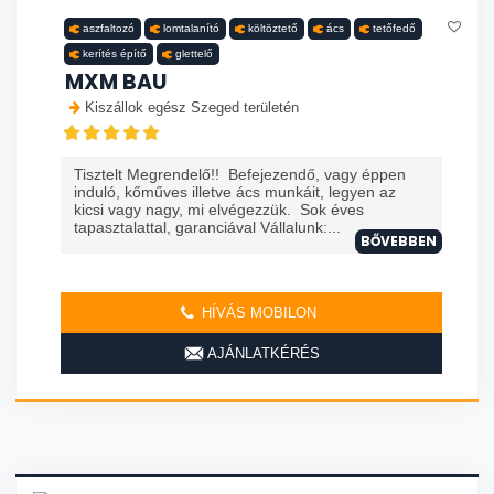
aszfaltozó
lomtalanító
költöztető
ács
tetőfedő
kerítés építő
glettelő
MXM BAU
Kiszállok egész Szeged területén
Tisztelt Megrendelő!! Befejezendő, vagy éppen
induló, kőműves illetve ács munkáit, legyen az
kicsi vagy nagy, mi elvégezzük. Sok éves
tapasztalattal, garanciával Vállalunk:...
BŐVEBBEN
HÍVÁS MOBILON
AJÁNLATKÉRÉS