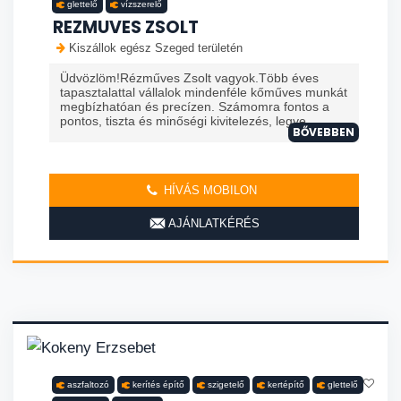
glettelő
vízszerelő
REZMUVES ZSOLT
Kiszállok egész Szeged területén
Üdvözlöm!Rézműves Zsolt vagyok.Több éves
tapasztalattal vállalok mindenféle kőműves munkát
megbízhatóan és precízen. Számomra fontos a
pontos, tiszta és minőségi kivitelezés, legye...
BŐVEBBEN
HÍVÁS MOBILON
AJÁNLATKÉRÉS
aszfaltozó
kerítés építő
szigetelő
kertépítő
glettelő