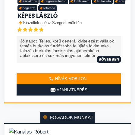
aszfaltozó
duguláselhárító
lomtalanító
költöztető
ács
hegesztő
tetőfedő
KÉPES LÁSZLÓ
Kiszállok egész Szeged területén
Jó napot Teljes, körű generál kivitelezést vállalok
festés burkolás fürdőszoba felújítás földmunka
falazás burkolás facsiszolás ajtóberakása
ablakcsere és sok más ingyenes felmér...
BŐVEBBEN
HÍVÁS MOBILON
AJÁNLATKÉRÉS
FOGADOK MUNKÁT