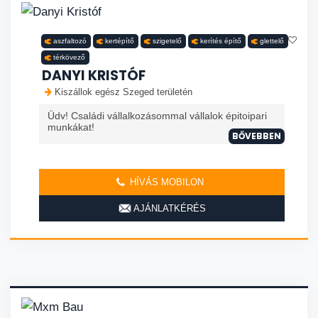
aszfaltozó
kertépítő
szigetelő
kerítés építő
glettelő
térkövező
DANYI KRISTÓF
Kiszállok egész Szeged területén
Üdv! Családi vállalkozásommal vállalok épitoipari
munkákat!
BŐVEBBEN
HÍVÁS MOBILON
AJÁNLATKÉRÉS