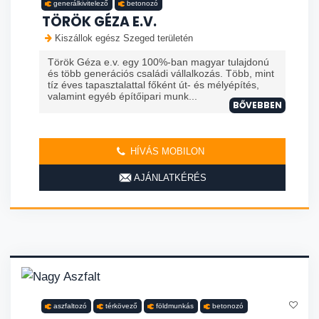
generálkivitelező
betonozó
TÖRÖK GÉZA E.V.
Kiszállok egész Szeged területén
Török Géza e.v. egy 100%-ban magyar tulajdonú
és több generációs családi vállalkozás. Több, mint
tíz éves tapasztalattal főként út- és mélyépítés,
valamint egyéb építőipari munk...
BŐVEBBEN
HÍVÁS MOBILON
AJÁNLATKÉRÉS
aszfaltozó
térkövező
földmunkás
betonozó