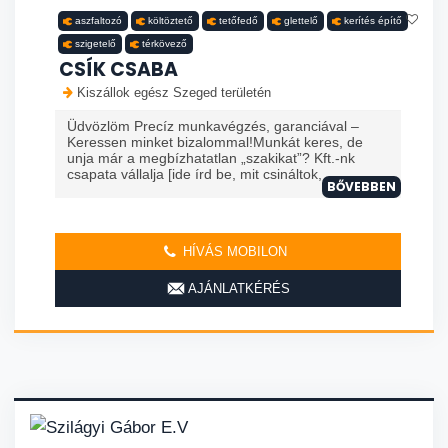
aszfaltozó
költöztető
tetőfedő
glettelő
kerítés építő
szigetelő
térkövező
CSÍK CSABA
Kiszállok egész Szeged területén
Üdvözlöm Precíz munkavégzés, garanciával –
Keressen minket bizalommal!Munkát keres, de
unja már a megbízhatatlan „szakikat”? Kft.-nk
csapata vállalja [ide írd be, mit csináltok, ...
BŐVEBBEN
HÍVÁS MOBILON
AJÁNLATKÉRÉS