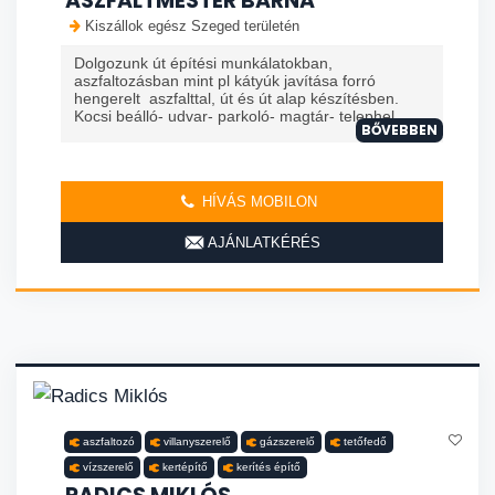
ASZFALTMESTER BARNA
Kiszállok egész Szeged területén
Dolgozunk út építési munkálatokban,
aszfaltozásban mint pl kátyúk javítása forró
hengerelt aszfalttal, út és út alap készítésben.
Kocsi beálló- udvar- parkoló- magtár- telephel...
BŐVEBBEN
HÍVÁS MOBILON
AJÁNLATKÉRÉS
aszfaltozó
villanyszerelő
gázszerelő
tetőfedő
vízszerelő
kertépítő
kerítés építő