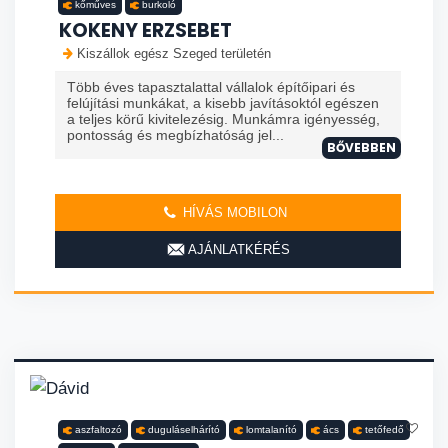
kőműves
burkoló
KOKENY ERZSEBET
Kiszállok egész Szeged területén
Több éves tapasztalattal vállalok építőipari és
felújítási munkákat, a kisebb javításoktól egészen
a teljes körű kivitelezésig. Munkámra igényesség,
pontosság és megbízhatóság jel...
BŐVEBBEN
HÍVÁS MOBILON
AJÁNLATKÉRÉS
aszfaltozó
duguláselhárító
lomtalanító
ács
tetőfedő