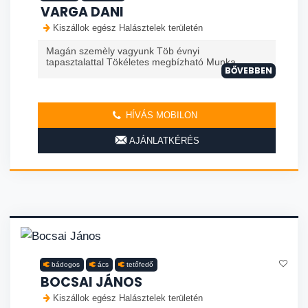
VARGA DANI
Kiszállok egész Halásztelek területén
Magán szemèly vagyunk Töb évnyi
tapasztalattal Tökéletes megbízható Munka
BŐVEBBEN
HÍVÁS MOBILON
AJÁNLATKÉRÉS
bádogos
ács
tetőfedő
BOCSAI JÁNOS
Kiszállok egész Halásztelek területén