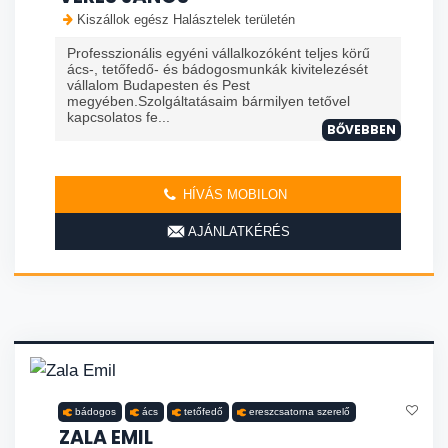
Kiszállok egész Halásztelek területén
Professzionális egyéni vállalkozóként teljes körű
ács-, tetőfedő- és bádogosmunkák kivitelezését
vállalom Budapesten és Pest
megyében.Szolgáltatásaim bármilyen tetővel
kapcsolatos fe...
BŐVEBBEN
HÍVÁS MOBILON
AJÁNLATKÉRÉS
bádogos
ács
tetőfedő
ereszcsatorna szerelő
ZALA EMIL