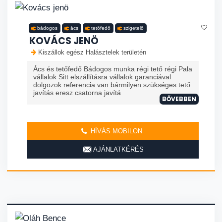
bádogos
ács
tetőfedő
szigetelő
KOVÁCS JENÖ
Kiszállok egész Halásztelek területén
Ács és tetőfedő Bádogos munka régi tető régi Pala
vállalok Sitt elszállításra vállalok garanciával
dolgozok referencia van bármilyen szükséges tető
javítás eresz csatorna javítá
BŐVEBBEN
HÍVÁS MOBILON
AJÁNLATKÉRÉS