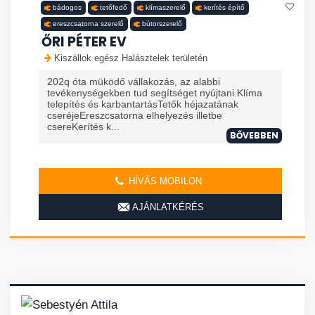
bádogos
tetőfedő
klímaszerelő
kerítés építő
ereszcsatorna szerelő
bútorszerelő
ŐRI PÉTER EV
Kiszállok egész Halásztelek területén
202q óta müködő vállakozás, az alabbi
tevékenységekben tud segítséget nyújtani.Klíma
telepítés és karbantartásTetők héjazatának
cseréjeEreszcsatorna elhelyezés illetbe
csereKerítés k...
BŐVEBBEN
HÍVÁS MOBILON
AJÁNLATKÉRÉS