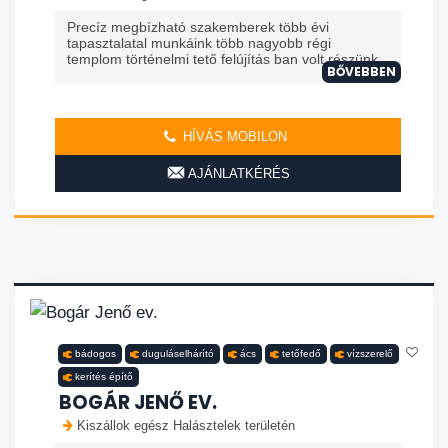
Precíz megbízható szakemberek több évi
tapasztalatal munkáink több nagyobb régi
templom történelmi tető felújítás ban volt részünk
BŐVEBBEN
HÍVÁS MOBILON
AJÁNLATKÉRÉS
bádogos
duguláselhárító
ács
tetőfedő
vízszerelő
kerítés építő
BOGÁR JENŐ EV.
Kiszállok egész Halásztelek területén