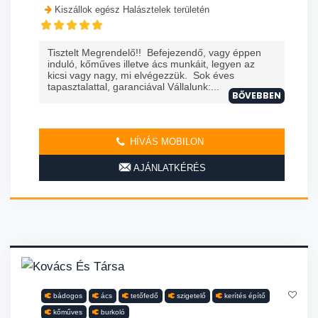
Kiszállok egész Halásztelek területén
Tisztelt Megrendelő!! Befejezendő, vagy éppen
induló, kőműves illetve ács munkáit, legyen az
kicsi vagy nagy, mi elvégezzük. Sok éves
tapasztalattal, garanciával Vállalunk:...
BŐVEBBEN
HÍVÁS MOBILON
AJÁNLATKÉRÉS
bádogos
ács
tetőfedő
szigetelő
kerítés építő
kőműves
burkoló