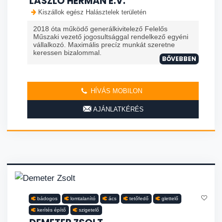
LÁSZLÓ HERMAN E.V.
Kiszállok egész Halásztelek területén
2018 óta működő generálkivitelező Felelős
Műszaki vezető jogosultsággal rendelkező egyéni
vállalkozó. Maximális precíz munkát szeretne
keressen bizalommal.
BŐVEBBEN
HÍVÁS MOBILON
AJÁNLATKÉRÉS
bádogos
lomtalanító
ács
tetőfedő
glettelő
kerítés építő
szigetelő