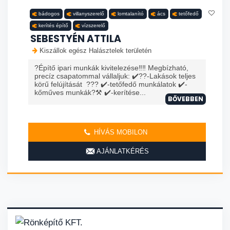
bádogos
villanyszerelő
lomtalanító
ács
tetőfedő
kerítés építő
vízszerelő
SEBESTYÉN ATTILA
Kiszállok egész Halásztelek területén
?Építő ipari munkák kivitelezése‼️‼️ Megbízható,
precíz csapatommal vállaljuk: ✔️?️?️-Lakások teljes
körű felújítását ??? ✔️-tetőfedő munkálatok ✔️-
kőműves munkák?⚒️ ✔️-kerítése...
BŐVEBBEN
HÍVÁS MOBILON
AJÁNLATKÉRÉS