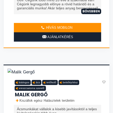
Cégünk legnagyobb előnye a rövid határidő és a
garanciális munka! Akár teljes anyag beszerzéssel!
BŐVEBBEN
HÍVÁS MOBILON
AJÁNLATKÉRÉS
bádogos
ács
tetőfedő
belsőépítész
ereszcsatorna szerelő
MALIK GERGŐ
Kiszállok egész Halásztelek területén
Ácsmunkákat vállalok a kisebb javításoktól a teljes
kivitelezésekig több éves