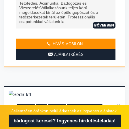
Tetőfedés, Ácsmunka, Bádogozás és
VízszerelésVállalkozásunk teljes körű
megoldásokat kínál az épületgépészet és a
tetőszerkezetek területén. Professzionális
csapatunkkal vállalunk la...
BŐVEBBEN
HÍVÁS MOBILON
AJÁNLATKÉRÉS
bádogos
ács
tetőfedő
ereszcsatorna szerelő
Jellemzően óránkon belül érkeznek az ingyenes ajánlatok.
SEDIR KFT
bádogost keresel? Ingyenes hirdetésfeladás!
Kiszállok egész Halásztelek területén