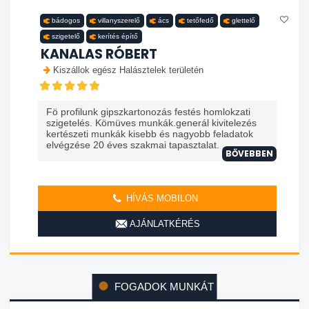
bádogos
villanyszerelő
ács
tetőfedő
glettelő
szigetelő
kerítés építő
KANALAS RÓBERT
Kiszállok egész Halásztelek területén
Fö profilunk gipszkartonozás festés homlokzati
szigetelés. Kömüves munkák.generál kivitelezés
kertészeti munkák kisebb és nagyobb feladatok
elvégzése 20 éves szakmai tapasztalat. ...
BŐVEBBEN
HÍVÁS MOBILON
AJÁNLATKÉRÉS
FOGADOK MUNKÁT