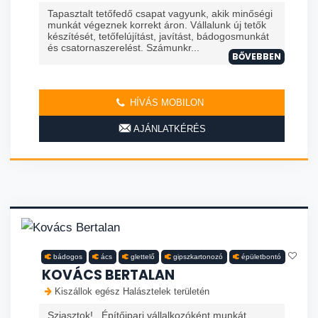
Tapasztalt tetőfedő csapat vagyunk, akik minőségi
munkát végeznek korrekt áron. Vállalunk új tetők
készítését, tetőfelújítást, javítást, bádogosmunkát
és csatornaszerelést. Számunkr...
BŐVEBBEN
HÍVÁS MOBILON
AJÁNLATKÉRÉS
bádogos
ács
glettelő
gipszkartonozó
épületbontó
KOVÁCS BERTALAN
Kiszállok egész Halásztelek területén
Sziasztok! Építőipari vállalkozóként munkát