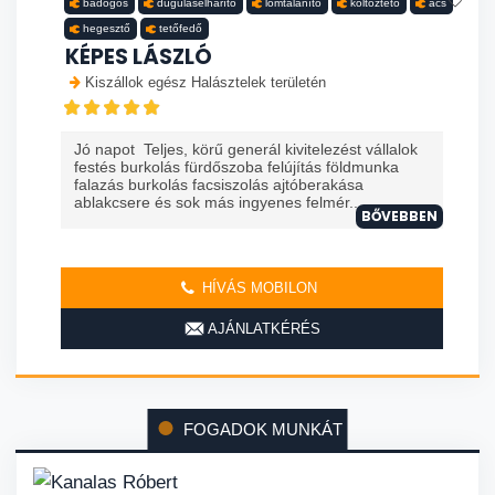
bádogos
duguláselhárító
lomtalanító
költöztető
ács
hegesztő
tetőfedő
KÉPES LÁSZLÓ
Kiszállok egész Halásztelek területén
Jó napot Teljes, körű generál kivitelezést vállalok
festés burkolás fürdőszoba felújítás földmunka
falazás burkolás facsiszolás ajtóberakása
ablakcsere és sok más ingyenes felmér...
BŐVEBBEN
HÍVÁS MOBILON
AJÁNLATKÉRÉS
FOGADOK MUNKÁT