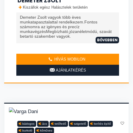
DEMETER ZSOLT
Kiszállok egész Halásztelek területén
Demeter Zsolt vagyok több èves
munkatapasztalattal rendelkezem.Fontos
számomra az igènyes ès precíz
munkavègzèsMegbízható,józanèletmódú, szavát
betartó szakember vagyok.
BŐVEBBEN
HÍVÁS MOBILON
AJÁNLATKÉRÉS
bádogos
ács
tetőfedő
szigetelő
kerítés építő
burkoló
kőműves