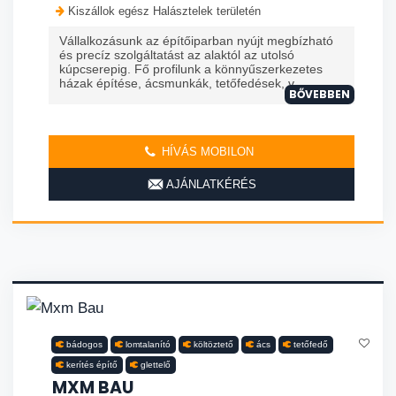
Kiszállok egész Halásztelek területén
Vállalkozásunk az építőiparban nyújt megbízható
és precíz szolgáltatást az alaktól az utolsó
kúpcserepig. Fő profilunk a könnyűszerkezetes
házak építése, ácsmunkák, tetőfedések, v...
BŐVEBBEN
HÍVÁS MOBILON
AJÁNLATKÉRÉS
bádogos
lomtalanító
költöztető
ács
tetőfedő
kerítés építő
glettelő
MXM BAU