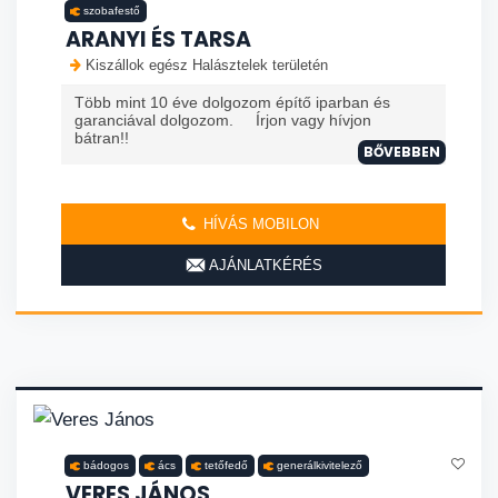
szobafestő
ARANYI ÉS TARSA
Kiszállok egész Halásztelek területén
Több mint 10 éve dolgozom építő iparban és
garanciával dolgozom. Írjon vagy hívjon
bátran!!
BŐVEBBEN
HÍVÁS MOBILON
AJÁNLATKÉRÉS
bádogos
ács
tetőfedő
generálkivitelező
VERES JÁNOS