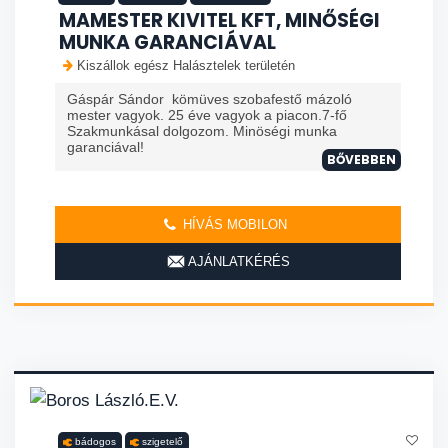
MAMESTER KIVITEL KFT, MINŐSÉGI
MUNKA GARANCIÁVAL
Kiszállok egész Halásztelek területén
Gáspár Sándor kömüves szobafestő mázoló
mester vagyok. 25 éve vagyok a piacon.7-fő
Szakmunkásal dolgozom. Minöségi munka
garanciával!
BŐVEBBEN
HÍVÁS MOBILON
AJÁNLATKÉRÉS
bádogos
szigetelő