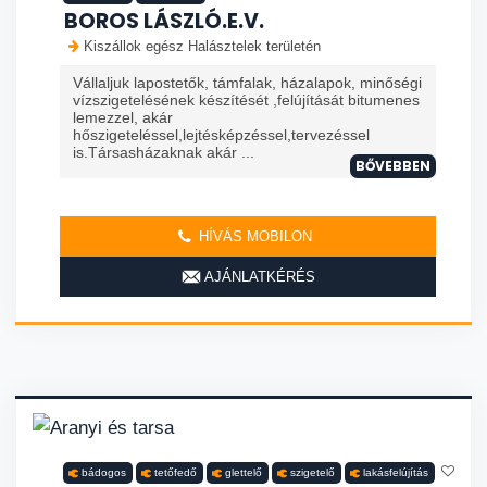
BOROS LÁSZLÓ.E.V.
Kiszállok egész Halásztelek területén
Vállaljuk lapostetők, támfalak, házalapok, minőségi
vízszigetelésének készítését ,felújítását bitumenes
lemezzel, akár
hőszigeteléssel,lejtésképzéssel,tervezéssel
is.Társasházaknak akár ...
BŐVEBBEN
HÍVÁS MOBILON
AJÁNLATKÉRÉS
bádogos
tetőfedő
glettelő
szigetelő
lakásfelújítás