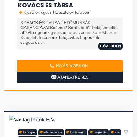
KOVÁCS ÉS TÁRSA
Kiszállok egész Halásztelek területén
KOVÁCS ÉS TÁRSA TETŐMUNKÁK
GARANCIÁVALBeázás? Sérült tető? Felújítás előtt
áll?Mi segítünk gyorsan, precízen és korrekt áron!
Komplett tetőcsere Tetőjavítás Lapos tető
szigetelés ...
BŐVEBBEN
HÍVÁS MOBILON
AJÁNLATKÉRÉS
bádogos
villanyszerelő
lomtalanító
hegesztő
ács