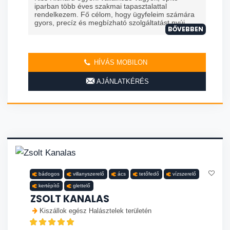
iparban több éves szakmai tapasztalattal
rendelkezem. Fő célom, hogy ügyfeleim számára
gyors, precíz és megbízható szolgáltatást nyúj...
BŐVEBBEN
HÍVÁS MOBILON
AJÁNLATKÉRÉS
bádogos
villanyszerelő
ács
tetőfedő
vízszerelő
kertépítő
glettelő
ZSOLT KANALAS
Kiszállok egész Halásztelek területén