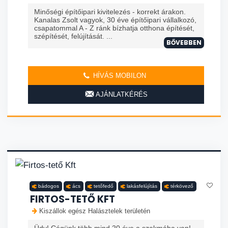
Minőségi építőipari kivitelezés - korrekt árakon.
Kanalas Zsolt vagyok, 30 éve építőipari vállalkozó,
csapatommal A - Z ránk bízhatja otthona építését,
szépítését, felújítását. ...
BŐVEBBEN
HÍVÁS MOBILON
AJÁNLATKÉRÉS
bádogos
ács
tetőfedő
lakásfelújítás
térkövező
FIRTOS-TETŐ KFT
Kiszállok egész Halásztelek területén
Üdv! Cégünk több mind 20 éve a szakmába van!