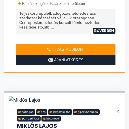
Kiszállok egész Halásztelek területén
Teljeskörű épületbádogozás,tetőfedés,ács
szerkezet készitését vállaljuk országosan
Cserepeslemezfedés,korcolt fémlemezfedés
készitése stb,stb....
BŐVEBBEN
HÍVÁS MOBILON
AJÁNLATKÉRÉS
bádogos
ács
lakásfelújítás
gipszkartonozó
ipari alpinista
betonozó
MIKLÓS LAJOS