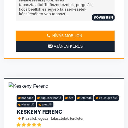
tapasztalattal.Tetőszerkezetek, pergolák,
kocsibeállók és egyéb fa szerkezetek
készítésében van tapaszt...
BŐVEBBEN
HÍVÁS MOBILON
AJÁNLATKÉRÉS
bádogos
duguláselhárító
ács
tetőfedő
épületgépész
vízszerelő
glettelő
KESKENY FERENC
Kiszállok egész Halásztelek területén