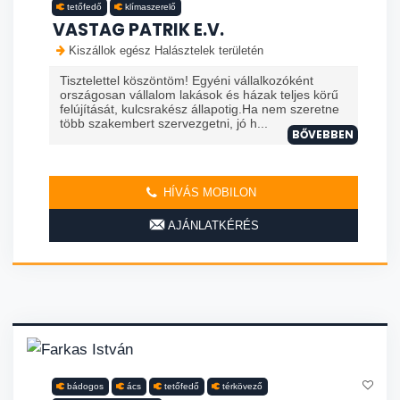
tetőfedő
klímaszerelő
VASTAG PATRIK E.V.
Kiszállok egész Halásztelek területén
Tisztelettel köszöntöm! Egyéni vállalkozóként
országosan vállalom lakások és házak teljes körű
felújítását, kulcsrakész állapotig.Ha nem szeretne
több szakembert szervezgetni, jó h...
BŐVEBBEN
HÍVÁS MOBILON
AJÁNLATKÉRÉS
bádogos
ács
tetőfedő
térkövező