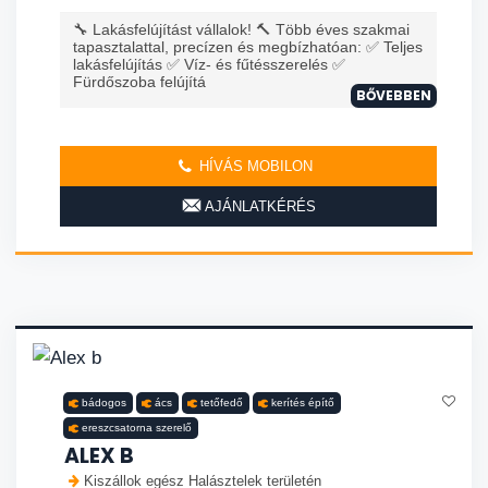
🔧 Lakásfelújítást vállalok! 🔨 Több éves szakmai
tapasztalattal, precízen és megbízhatóan: ✅ Teljes
lakásfelújítás ✅ Víz- és fűtésszerelés ✅
Fürdőszoba felújítá
BŐVEBBEN
HÍVÁS MOBILON
AJÁNLATKÉRÉS
bádogos
ács
tetőfedő
kerítés építő
ereszcsatorna szerelő
ALEX B
Kiszállok egész Halásztelek területén