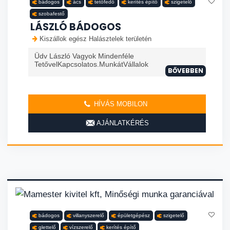
bádogos
ács
tetőfedő
kerítés építő
szigetelő
szobafestő
LÁSZLÓ BÁDOGOS
Kiszállok egész Halásztelek területén
Üdv László Vagyok Mindenféle
TetővelKapcsolatos.MunkátVállalok
BŐVEBBEN
HÍVÁS MOBILON
AJÁNLATKÉRÉS
bádogos
villanyszerelő
épületgépész
szigetelő
glettelő
vízszerelő
kerítés építő