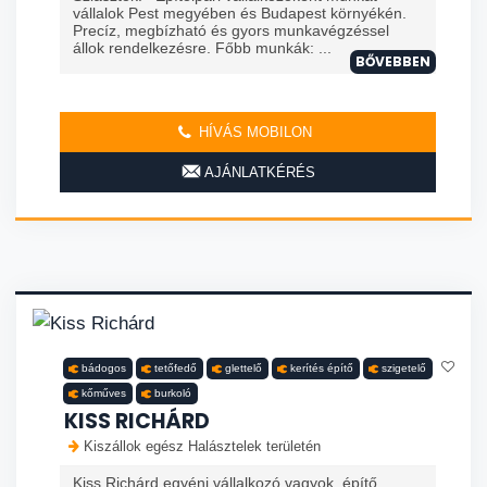
vállalok Pest megyében és Budapest környékén.
Precíz, megbízható és gyors munkavégzéssel
állok rendelkezésre. Főbb munkák: ...
BŐVEBBEN
HÍVÁS MOBILON
AJÁNLATKÉRÉS
bádogos
tetőfedő
glettelő
kerítés építő
szigetelő
kőműves
burkoló
KISS RICHÁRD
Kiszállok egész Halásztelek területén
Kiss Richárd egyéni vállalkozó vagyok, építő