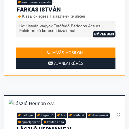
ereszcsatorna szerelő
FARKAS ISTVÁN
Kiszállok egész Halásztelek területén
Üdv István vagyok Tetőfedő Bádogos Ács es
Fakitermelö keresen bizalomal.
BŐVEBBEN
HÍVÁS MOBILON
AJÁNLATKÉRÉS
bádogos
hegesztő
ács
tetőfedő
klímaszerelő
épületgépész
kerítés építő