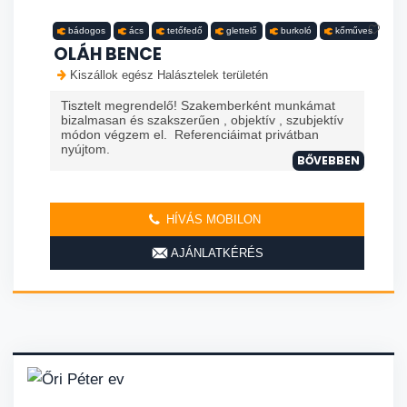
bádogos
ács
tetőfedő
glettelő
burkoló
kőműves
OLÁH BENCE
Kiszállok egész Halásztelek területén
Tisztelt megrendelő! Szakemberként munkámat
bizalmasan és szakszerűen , objektív , szubjektív
módon végzem el. Referenciáimat privátban
nyújtom.
BŐVEBBEN
HÍVÁS MOBILON
AJÁNLATKÉRÉS