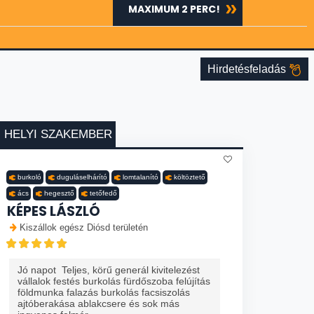
MAXIMUM 2 PERC!
Hirdetésfeladás
HELYI SZAKEMBER
burkoló
duguláselhárító
lomtalanító
költöztető
ács
hegesztő
tetőfedő
KÉPES LÁSZLÓ
Kiszállok egész Diósd területén
Jó napot Teljes, körű generál kivitelezést
vállalok festés burkolás fürdőszoba felújítás
földmunka falazás burkolás facsiszolás
ajtóberakása ablakcsere és sok más