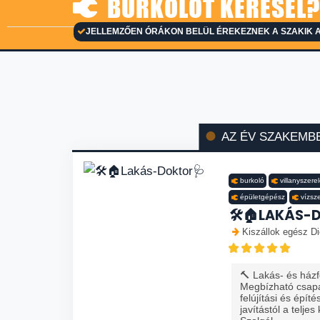
BURKOLÓT KERESEL?
JELLEMZŐEN ÓRÁKON BELÜL ÉREKEZNEK A SZAKIK 
AZ ÉV SZAKEMB
burkoló
villanyszere
épületgépész
vízsz
🛠️🏠LAKÁS-
Kiszállok egész Di
🔨 Lakás- és házfe
Megbízható csapa
felújítási és épít
javítástól a teljes