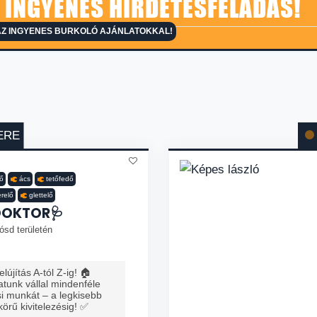
 INGYENES HIRDETÉSFELADÁS!
AZ INGYENES BURKOLÓ AJÁNLATOKKAL!
ERE
lő
ács
tetőfedő
erelő
glettelő
DOKTOR🩺
ósd területén
lújítás A-tól Z-ig! 🏠
tunk vállal mindenféle
ési munkát – a legkisebb
 körű kivitelezésig! ✅