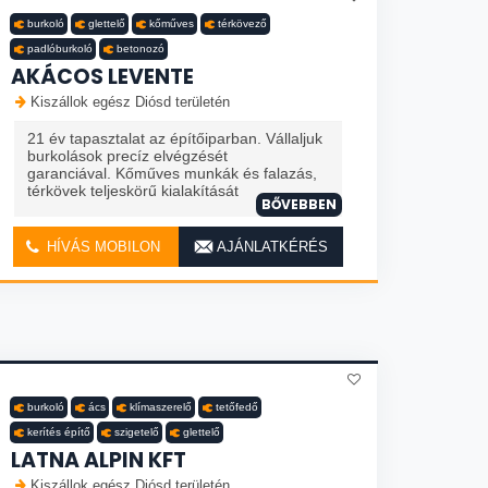
burkoló
glettelő
kőműves
térkövező
padlóburkoló
betonozó
AKÁCOS LEVENTE
Kiszállok egész Diósd területén
21 év tapasztalat az építőiparban. Vállaljuk
burkolások precíz elvégzését
garanciával. Kőműves munkák és falazás,
térkövek teljeskörű kialakítását
BŐVEBBEN
HÍVÁS MOBILON
AJÁNLATKÉRÉS
burkoló
ács
klímaszerelő
tetőfedő
kerítés építő
szigetelő
glettelő
LATNA ALPIN KFT
Kiszállok egész Diósd területén