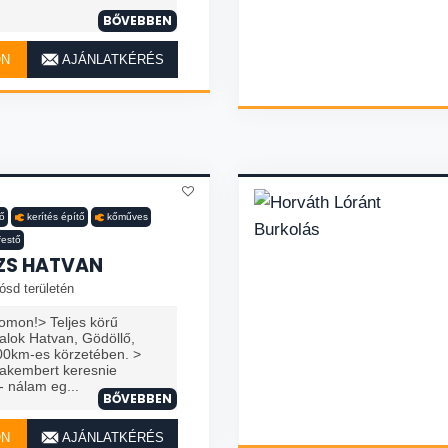
BŐVEBBEN
ON
AJÁNLATKÉRÉS
lő
kerítés építő
kőműves
festő
ZS HATVAN
ósd területén
omon!> Teljes körű
llalok Hatvan, Gödöllő,
00km-es körzetében. >
zakembert keresnie
 nálam eg...
BŐVEBBEN
ON
AJÁNLATKÉRÉS