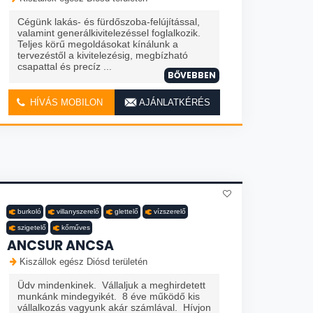
Cégünk lakás- és fürdőszoba-felújítással,
valamint generálkivitelezéssel foglalkozik.
Teljes körű megoldásokat kínálunk a
tervezéstől a kivitelezésig, megbízható
csapattal és precíz ...
BŐVEBBEN
HÍVÁS MOBILON
AJÁNLATKÉRÉS
burkoló
villanyszerelő
glettelő
vízszerelő
szigetelő
kőműves
ANCSUR ANCSA
Kiszállok egész Diósd területén
Üdv mindenkinek. Vállaljuk a meghirdetett
munkánk mindegyikét. 8 éve működő kis
vállalkozás vagyunk akár számlával. Hívjon