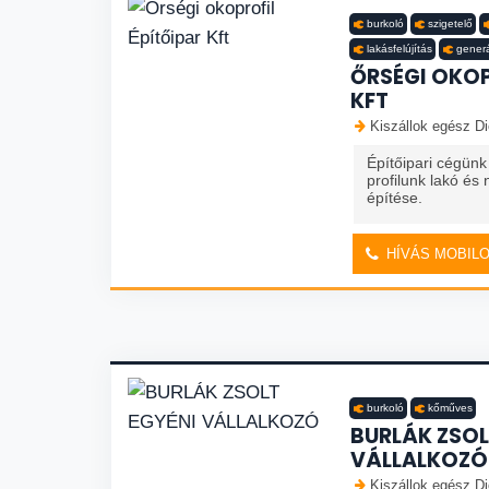
burkoló
szigetelő
lakásfelújítás
generá
ŐRSÉGI OKOP
KFT
Kiszállok egész Di
Építőipari cégünk
profilunk lakó és
építése.
HÍVÁS MOBIL
burkoló
kőműves
BURLÁK ZSOL
VÁLLALKOZÓ
Kiszállok egész Di