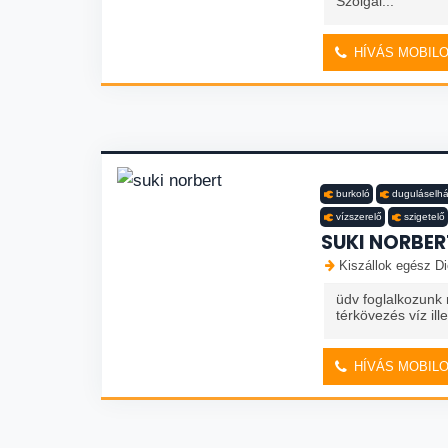
Szolgál...
HÍVÁS MOBIL
burkoló
duguláselhá
vízszerelő
szigetelő
SUKI NORBER
Kiszállok egész Di
üdv foglalkozunk
térkövezés víz il
HÍVÁS MOBIL