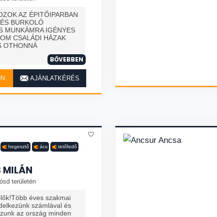
OZOK AZ ÉPITŐIPARBAN
 ÉS BURKOLÓ
S MUNKÁMRA IGÉNYES
OM CSALÁDI HÁZAK
S OTHONNÁ
BŐVEBBEN
ON
AJÁNLATKÉRÉS
hegesztő
ács
tetőfedő
S MILÁN
ósd területén
elők!Több éves szakmai
ndelkezünk számlával és
ozunk az ország minden