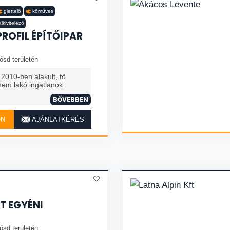
glettelő
kőműves
lkivitelező
ROFIL ÉPÍTŐIPAR
ósd területén
 2010-ben alakult, fő
 nem lakó ingatlanok
BŐVEBBEN
ON
AJÁNLATKÉRÉS
T EGYÉNI
ósd területén