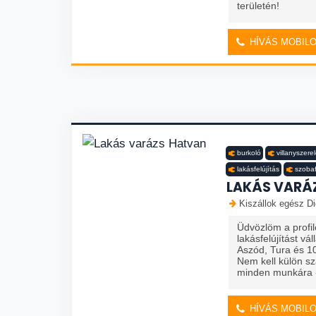
területén!
HÍVÁS MOBIL
burkoló
villanyszere
lakásfelújítás
szoba
LAKÁS VARÁ
Kiszállok egész Di
Üdvözlöm a profil
lakásfelújítást vá
Aszód, Tura és 1
Nem kell külön s
minden munkára -
HÍVÁS MOBIL