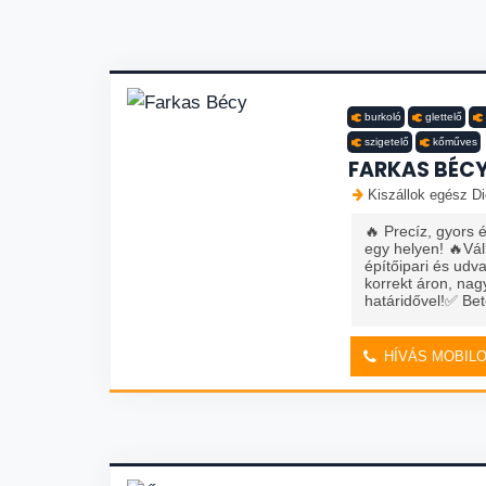
burkoló
glettelő
szigetelő
kőműves
FARKAS BÉC
Kiszállok egész Di
🔥 Precíz, gyors 
egy helyen! 🔥Vál
építőipari és ud
korrekt áron, nagy
határidővel!✅ Be
HÍVÁS MOBIL