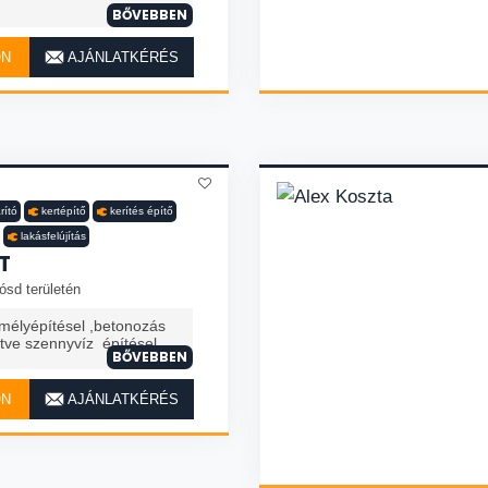
BŐVEBBEN
ON
AJÁNLATKÉRÉS
rító
kertépítő
kerítés építő
lakásfelújítás
T
ósd területén
 mélyépítésel ,betonozás
letve szennyvíz építésel
BŐVEBBEN
ON
AJÁNLATKÉRÉS