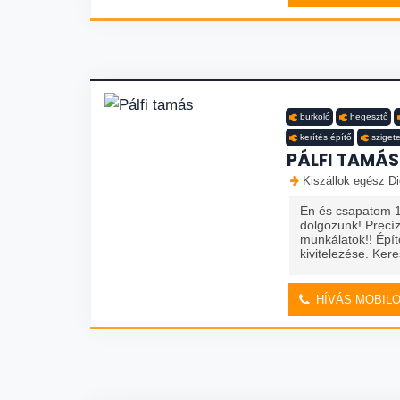
burkoló
hegesztő
kerítés építő
szigete
PÁLFI TAMÁS
Kiszállok egész Di
Én és csapatom 
dolgozunk! Precí
munkálatok!! Épít
kivitelezése. Ker
HÍVÁS MOBIL