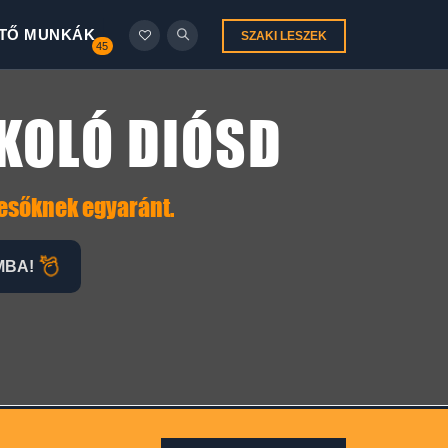
TŐ MUNKÁK
SZAKI LESZEK
45
KOLÓ DIÓSD
resőknek egyaránt.
MBA!