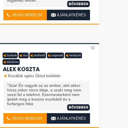
ingyenes felmér...
BŐVEBBEN
HÍVÁS MOBILON
AJÁNLATKÉRÉS
burkoló
ács
tetőfedő
szigetelő
kertépítő
kőműves
ALEX KOSZTA
Kiszállok egész Diósd területén
"Szia! Én vagyok az az ember, akit akkor
hívsz,mikor nincs ideje, a szaki meg nem
veszi fel a telefont. Ezermesterként nem
ijedek meg a koszos munkától és a
furfangos hibá
BŐVEBBEN
HÍVÁS MOBILON
AJÁNLATKÉRÉS