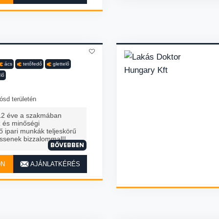
ács
tetőfedő
glettelő
lő
ósd területén
12 éve a szakmában
z és minőségi
ő ipari munkák teljeskörű
essenek bizzalommal!!
BŐVEBBEN
ON
AJÁNLATKÉRÉS