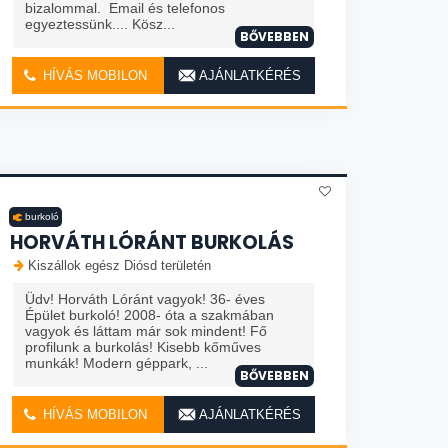
bizalommal. Email és telefonos
egyeztessünk.... Kösz...
BŐVEBBEN
HÍVÁS MOBILON
AJÁNLATKÉRÉS
burkoló
HORVÁTH LÓRÁNT BURKOLÁS
Kiszállok egész Diósd területén
Üdv! Horváth Lóránt vagyok! 36- éves
Épület burkoló! 2008- óta a szakmában
vagyok és láttam már sok mindent! Fő
profilunk a burkolás! Kisebb kőműves
munkák! Modern géppark, ...
BŐVEBBEN
HÍVÁS MOBILON
AJÁNLATKÉRÉS