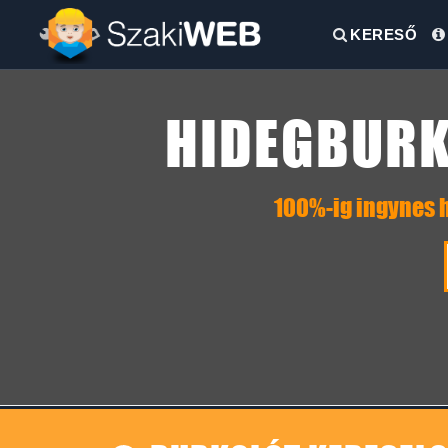
KERESŐ
HIDEGBURK
100%-ig ingynes h