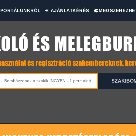
PORTÁLUNKRÓL
AJÁNLATKÉRÉS
MEGSZEREZHE
OLÓ ÉS MELEGBUR
asználat és regisztráció szakembereknek, ke
SZAKIBO