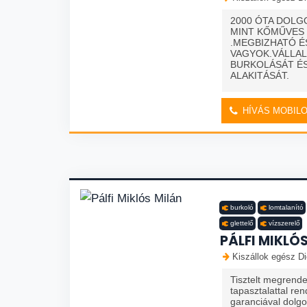
2000 ÓTA DOLG
MINT KŐMŰVES
.MEGBIZHATÓ É
VAGYOK.VÁLLAL
BURKOLÁSÁT É
ALAKITÁSÁT.
HÍVÁS MOBIL
burkoló
lomtalanító
glettelő
vízszerelő
PÁLFI MIKLÓ
Kiszállok egész Di
Tisztelt megrend
tapasztalattal re
garanciával dolg