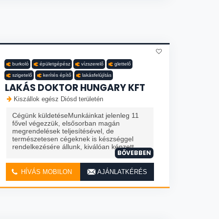
burkoló
épületgépész
vízszerelő
glettelő
szigetelő
kerítés építő
lakásfelújítás
LAKÁS DOKTOR HUNGARY KFT
Kiszállok egész Diósd területén
Cégünk küldetéseMunkáinkat jelenleg 11
fővel végezzük, elsősorban magán
megrendelések teljesítésével, de
természetesen cégeknek is készséggel
rendelkezésére állunk, kiválóan képzett ...
BŐVEBBEN
HÍVÁS MOBILON
AJÁNLATKÉRÉS