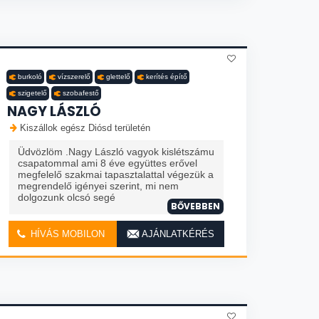
burkoló
vízszerelő
glettelő
kerítés építő
szigetelő
szobafestő
NAGY LÁSZLÓ
Kiszállok egész Diósd területén
Üdvözlöm .Nagy László vagyok kislétszámu
csapatommal ami 8 éve együttes erővel
megfelelő szakmai tapasztalattal végezük a
megrendelő igényei szerint, mi nem
dolgozunk olcsó segé
BŐVEBBEN
HÍVÁS MOBILON
AJÁNLATKÉRÉS