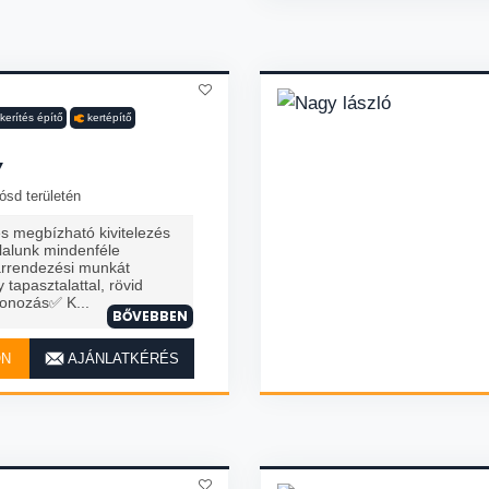
kerítés építő
kertépítő
Y
ósd területén
és megbízható kivitelezés
lalunk mindenféle
varrendezési munkát
 tapasztalattal, rövid
tonozás✅ K...
BŐVEBBEN
ON
AJÁNLATKÉRÉS