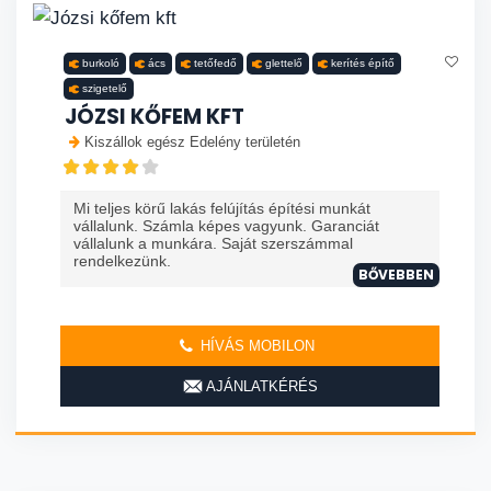
burkoló
ács
tetőfedő
glettelő
kerítés építő
szigetelő
JÓZSI KŐFEM KFT
Kiszállok egész Edelény területén
Mi teljes körű lakás felújítás építési munkát
vállalunk. Számla képes vagyunk. Garanciát
vállalunk a munkára. Saját szerszámmal
rendelkezünk.
BŐVEBBEN
HÍVÁS MOBILON
AJÁNLATKÉRÉS