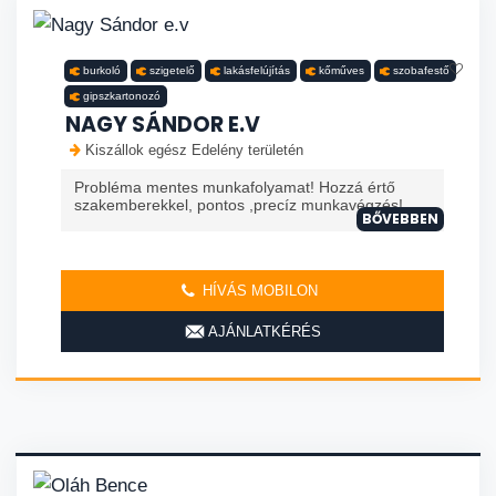
burkoló
szigetelő
lakásfelújítás
kőműves
szobafestő
gipszkartonozó
NAGY SÁNDOR E.V
Kiszállok egész Edelény területén
Probléma mentes munkafolyamat! Hozzá értő
szakemberekkel, pontos ,precíz munkavégzés!
BŐVEBBEN
HÍVÁS MOBILON
AJÁNLATKÉRÉS