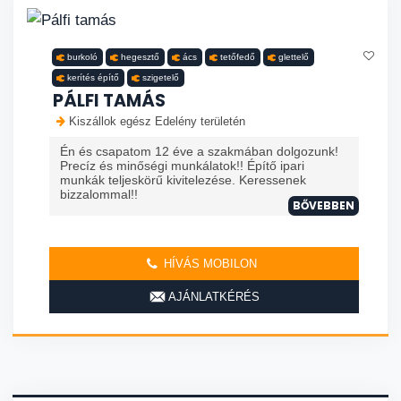
burkoló
hegesztő
ács
tetőfedő
glettelő
kerítés építő
szigetelő
PÁLFI TAMÁS
Kiszállok egész Edelény területén
Én és csapatom 12 éve a szakmában dolgozunk!
Precíz és minőségi munkálatok!! Építő ipari
munkák teljeskörű kivitelezése. Keressenek
bizzalommal!!
BŐVEBBEN
HÍVÁS MOBILON
AJÁNLATKÉRÉS