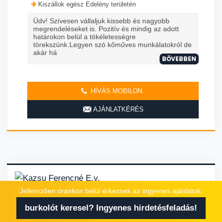
Kiszállok egész Edelény területén
Üdv! Szívesen vállaljuk kissebb és nagyobb
megrendeléseket is. Pozitív és mindig az adott
határokon belül a tökéletességre
törekszünk.Legyen szó kőműves munkálatokról de
akár há
BŐVEBBEN
HÍVÁS MOBILON
AJÁNLATKÉRÉS
Jellemzően óránkon belül érkeznek az ingyenes ajánlatok.
burkoló
tetőfedő
szigetelő
kertépítő
kerítés építő
burkolót keresel? Ingyenes hirdetésfeladás!
kőműves