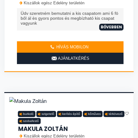
Kiszállok egész Edelény területén
Üdv szeretném bemutatni a kis csapatom ami 6 fö
ből ál ès gyors pontos és megbízható kis csapat
vagyunk
BŐVEBBEN
HÍVÁS MOBILON
AJÁNLATKÉRÉS
burkoló
szigetelő
kerítés építő
kőműves
térkövező
szobafestő
MAKULA ZOLTÁN
Kiszállok egész Edelény területén