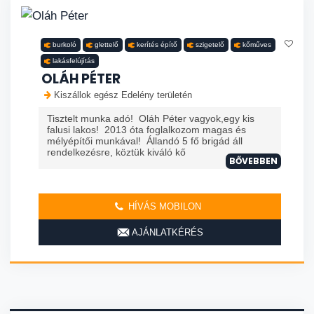
burkoló
glettelő
kerítés építő
szigetelő
kőműves
lakásfelújítás
OLÁH PÉTER
Kiszállok egész Edelény területén
Tisztelt munka adó! Oláh Péter vagyok,egy kis
falusi lakos! 2013 óta foglalkozom magas és
mélyépítői munkával! Állandó 5 fő brigád áll
rendelkezésre, köztük kiváló kő
BŐVEBBEN
HÍVÁS MOBILON
AJÁNLATKÉRÉS