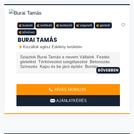
burkoló
tetőfedő
kertépítő
szigetelő
glettelő
kőműves
BURAI TAMÁS
Kiszállok egész Edelény területén
Sziaztok Burai Tamás a nevem Vállalok Festés
gletelèst Térkövezèst szegélyezèst Betonozás
Színezés Kapu és be járó építés Bontás
BŐVEBBEN
HÍVÁS MOBILON
AJÁNLATKÉRÉS