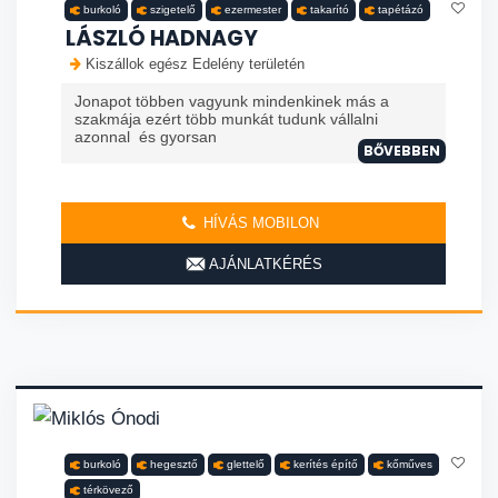
burkoló
szigetelő
ezermester
takarító
tapétázó
LÁSZLÓ HADNAGY
Kiszállok egész Edelény területén
Jonapot többen vagyunk mindenkinek más a
szakmája ezért több munkát tudunk vállalni
azonnal és gyorsan
BŐVEBBEN
HÍVÁS MOBILON
AJÁNLATKÉRÉS
burkoló
hegesztő
glettelő
kerítés építő
kőműves
térkövező