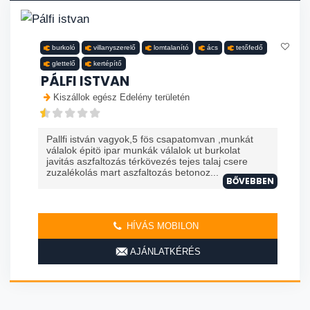
burkoló
villanyszerelő
lomtalanító
ács
tetőfedő
glettelő
kertépítő
PÁLFI ISTVAN
Kiszállok egész Edelény területén
Pallfi istván vagyok,5 fös csapatomvan ,munkát
válalok épitö ipar munkák válalok ut burkolat
javitás aszfaltozás térkövezés tejes talaj csere
zuzalékolás mart aszfaltozás betonoz...
BŐVEBBEN
HÍVÁS MOBILON
AJÁNLATKÉRÉS