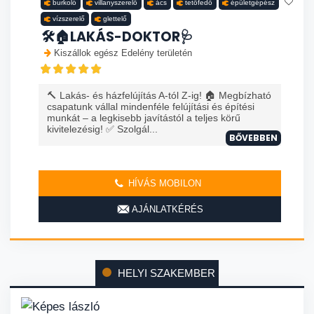
burkoló
villanyszerelő
ács
tetőfedő
épületgépész
vízszerelő
glettelő
🛠️🏠LAKÁS-DOKTOR🩺
Kiszállok egész Edelény területén
🔨 Lakás- és házfelújítás A-tól Z-ig! 🏠 Megbízható
csapatunk vállal mindenféle felújítási és építési
munkát – a legkisebb javítástól a teljes körű
kivitelezésig! ✅ Szolgál...
BŐVEBBEN
HÍVÁS MOBILON
AJÁNLATKÉRÉS
HELYI SZAKEMBER