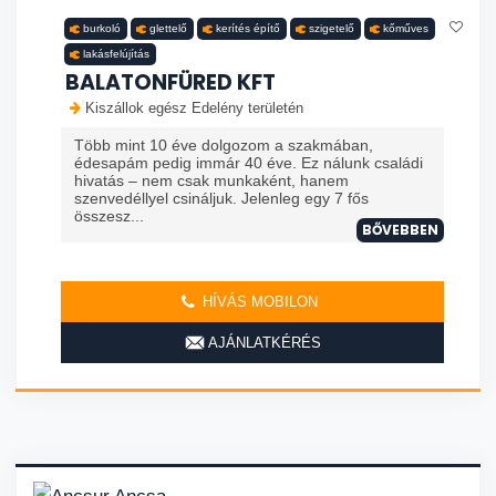
burkoló
glettelő
kerítés építő
szigetelő
kőműves
lakásfelújítás
BALATONFÜRED KFT
Kiszállok egész Edelény területén
Több mint 10 éve dolgozom a szakmában,
édesapám pedig immár 40 éve. Ez nálunk családi
hivatás – nem csak munkaként, hanem
szenvedéllyel csináljuk. Jelenleg egy 7 fős
összesz...
BŐVEBBEN
HÍVÁS MOBILON
AJÁNLATKÉRÉS