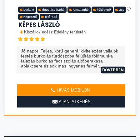
burkoló
duguláselhárító
lomtalanító
költöztető
ács
hegesztő
tetőfedő
KÉPES LÁSZLÓ
Kiszállok egész Edelény területén
Jó napot Teljes, körű generál kivitelezést vállalok
festés burkolás fürdőszoba felújítás földmunka
falazás burkolás facsiszolás ajtóberakása
ablakcsere és sok más ingyenes felmér...
BŐVEBBEN
HÍVÁS MOBILON
AJÁNLATKÉRÉS