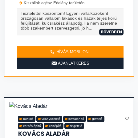
Kiszállok egész Edelény területén
Tisztelettel köszöntöm! Egyéni vállalkozóként
országosan vállalom lakások és házak teljes körű
felújítását, kulcsrakész állapotig.Ha nem szeretne
több szakembert szervezgetni, jó h...
BŐVEBBEN
HÍVÁS MOBILON
AJÁNLATKÉRÉS
burkoló
villanyszerelő
lomtalanító
glettelő
kerítés építő
kertépítő
szigetelő
KOVÁCS ALADÁR