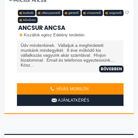
burkoló
villanyszerelő
glettelő
vízszerelő
szigetelő
kőműves
ANCSUR ANCSA
Kiszállok egész Edelény területén
Üdv mindenkinek. Vállaljuk a meghirdetett
munkánk mindegyikét. 8 éve működő kis
vállalkozás vagyunk akár számlával. Hívjon
bizalommal. Email és telefonos egyeztessünk....
Kösz...
BŐVEBBEN
HÍVÁS MOBILON
AJÁNLATKÉRÉS