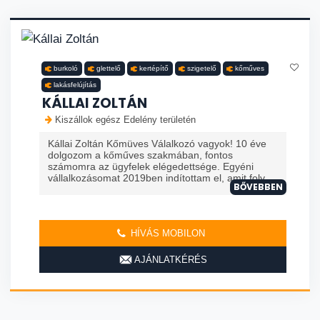
burkoló
glettelő
kertépítő
szigetelő
kőműves
lakásfelújítás
KÁLLAI ZOLTÁN
Kiszállok egész Edelény területén
Kállai Zoltán Kőmüves Válalkozó vagyok! 10 éve
dolgozom a kőműves szakmában, fontos
számomra az ügyfelek elégedettsége. Egyéni
vállalkozásomat 2019ben indítottam el, amit foly...
BŐVEBBEN
HÍVÁS MOBILON
AJÁNLATKÉRÉS