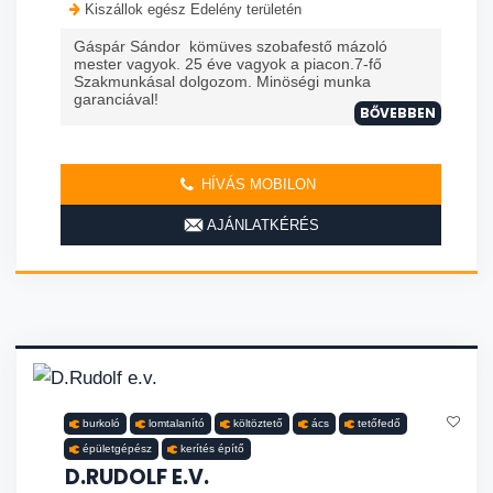
Kiszállok egész Edelény területén
Gáspár Sándor kömüves szobafestő mázoló
mester vagyok. 25 éve vagyok a piacon.7-fő
Szakmunkásal dolgozom. Minöségi munka
garanciával!
BŐVEBBEN
HÍVÁS MOBILON
AJÁNLATKÉRÉS
burkoló
lomtalanító
költöztető
ács
tetőfedő
épületgépész
kerítés építő
D.RUDOLF E.V.