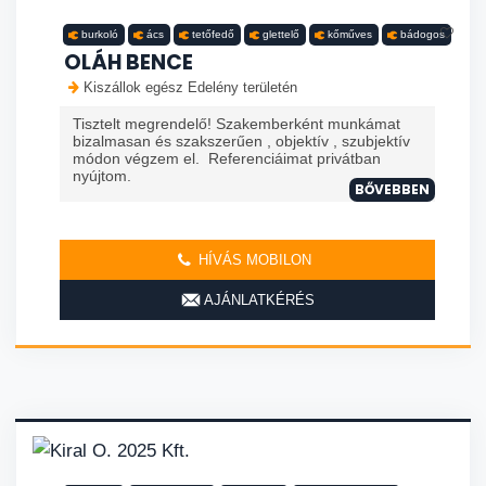
burkoló
ács
tetőfedő
glettelő
kőműves
bádogos
OLÁH BENCE
Kiszállok egész Edelény területén
Tisztelt megrendelő! Szakemberként munkámat
bizalmasan és szakszerűen , objektív , szubjektív
módon végzem el. Referenciáimat privátban
nyújtom.
BŐVEBBEN
HÍVÁS MOBILON
AJÁNLATKÉRÉS