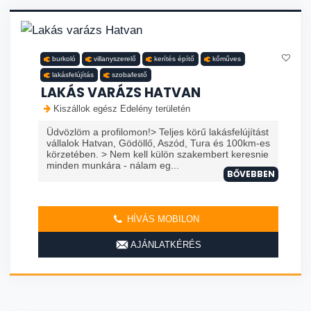
burkoló
villanyszerelő
kerítés építő
kőműves
lakásfelújítás
szobafestő
LAKÁS VARÁZS HATVAN
Kiszállok egész Edelény területén
Üdvözlöm a profilomon!> Teljes körű lakásfelújítást
vállalok Hatvan, Gödöllő, Aszód, Tura és 100km-es
körzetében. > Nem kell külön szakembert keresnie
minden munkára - nálam eg...
BŐVEBBEN
HÍVÁS MOBILON
AJÁNLATKÉRÉS