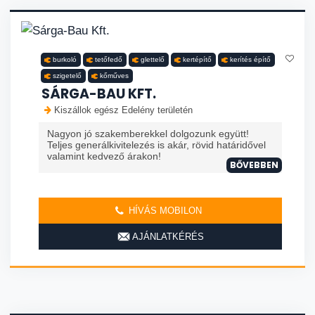
burkoló
tetőfedő
glettelő
kertépítő
kerítés építő
szigetelő
kőműves
SÁRGA-BAU KFT.
Kiszállok egész Edelény területén
Nagyon jó szakemberekkel dolgozunk együtt!
Teljes generálkivitelezés is akár, rövid határidővel
valamint kedvező árakon!
BŐVEBBEN
HÍVÁS MOBILON
AJÁNLATKÉRÉS