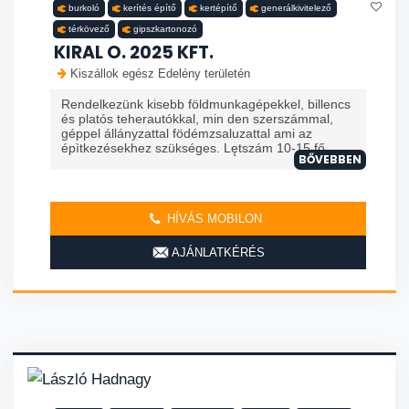
burkoló
kerítés építő
kertépítő
generálkivitelező
térkövező
gipszkartonozó
KIRAL O. 2025 KFT.
Kiszállok egész Edelény területén
Rendelkezünk kisebb földmunkagépekkel, billencs
és platós teherautókkal, min den szerszámmal,
géppel állányzattal födémzsaluzattal ami az
épìtkezésekhez szükséges. Lętszám 10-15 fő ...
BŐVEBBEN
HÍVÁS MOBILON
AJÁNLATKÉRÉS