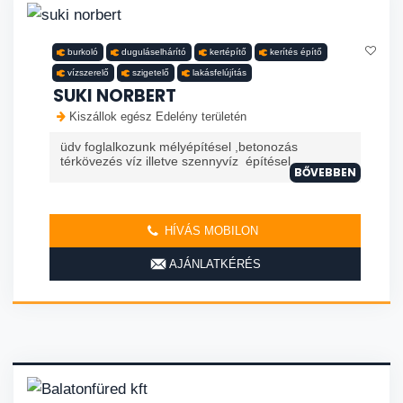
burkoló
duguláselhárító
kertépítő
kerítés építő
vízszerelő
szigetelő
lakásfelújítás
SUKI NORBERT
Kiszállok egész Edelény területén
üdv foglalkozunk mélyépítésel ,betonozás
térkövezés víz illetve szennyvíz építésel
BŐVEBBEN
HÍVÁS MOBILON
AJÁNLATKÉRÉS