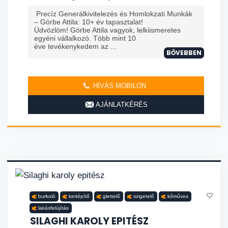
Precíz Generálkivitelezés és Homlokzati Munkák
– Görbe Attila: 10+ év tapasztalat!
Üdvözlöm! Görbe Attila vagyok, lelkiismeretes
egyéni vállalkozó. Több mint 10
éve tevékenykedem az ...
BŐVEBBEN
HÍVÁS MOBILON
AJÁNLATKÉRÉS
burkoló
kertépítő
glettelő
szigetelő
kőműves
lakásfelújítás
SILAGHI KAROLY EPITÉSZ