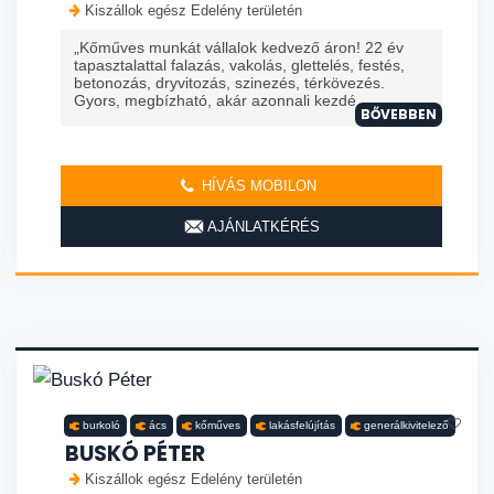
Kiszállok egész Edelény területén
„Kőműves munkát vállalok kedvező áron! 22 év
tapasztalattal falazás, vakolás, glettelés, festés,
betonozás, dryvitozás, szinezés, térkövezés.
Gyors, megbízható, akár azonnali kezdé
BŐVEBBEN
HÍVÁS MOBILON
AJÁNLATKÉRÉS
burkoló
ács
kőműves
lakásfelújítás
generálkivitelező
BUSKÓ PÉTER
Kiszállok egész Edelény területén