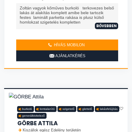
Zoltán vagyok kőműves burkoló terkovezes belső
lakás át alakítás komplett amibe bele tartozik
festes laminált parketta rakása is plusz külső
homlokzat szigetelés kompletten
BŐVEBBEN
HÍVÁS MOBILON
AJÁNLATKÉRÉS
burkoló
lomtalanító
szigetelő
glettelő
lakásfelújítás
generálkivitelező
GÖRBE ATTILA
Kiszállok egész Edelény területén