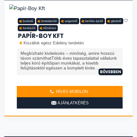
burkoló
lomtalanító
szigetelő
kerítés építő
glettelő
kertépítő
kőműves
PAPÍR-BOY KFT
Kiszállok egész Edelény területén
Megbízható kivitelezés – minőség, amire hosszú
távon számíthatTöbb éves tapasztalattal vállalunk
teljes körű építőipari munkákat, a kisebb
felújításoktól egészen a komplett kivite...
BŐVEBBEN
HÍVÁS MOBILON
AJÁNLATKÉRÉS