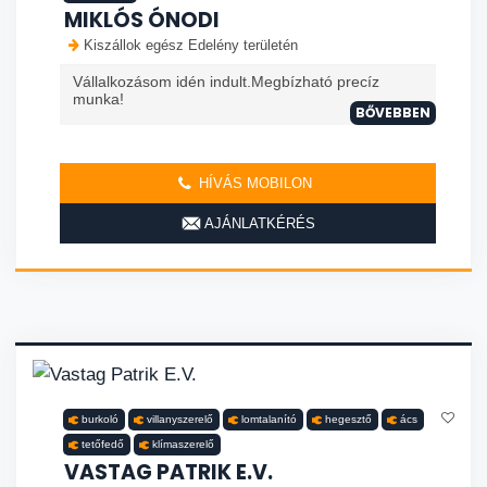
MIKLÓS ÓNODI
Kiszállok egész Edelény területén
Vállalkozásom idén indult.Megbízható precíz
munka!
BŐVEBBEN
HÍVÁS MOBILON
AJÁNLATKÉRÉS
burkoló
villanyszerelő
lomtalanító
hegesztő
ács
tetőfedő
klímaszerelő
VASTAG PATRIK E.V.