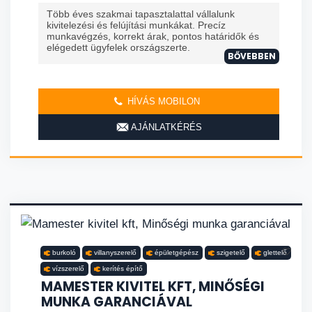
Több éves szakmai tapasztalattal vállalunk
kivitelezési és felújítási munkákat. Precíz
munkavégzés, korrekt árak, pontos határidők és
elégedett ügyfelek országszerte.
BŐVEBBEN
HÍVÁS MOBILON
AJÁNLATKÉRÉS
burkoló
villanyszerelő
épületgépész
szigetelő
glettelő
vízszerelő
kerítés építő
MAMESTER KIVITEL KFT, MINŐSÉGI
MUNKA GARANCIÁVAL