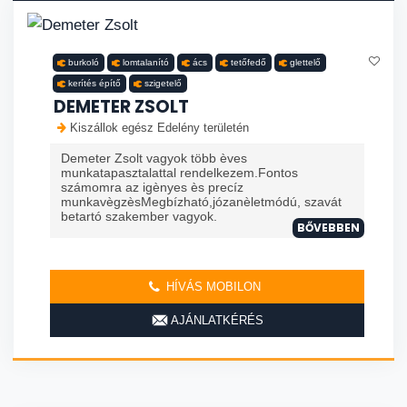
burkoló
lomtalanító
ács
tetőfedő
glettelő
kerítés építő
szigetelő
DEMETER ZSOLT
Kiszállok egész Edelény területén
Demeter Zsolt vagyok több èves
munkatapasztalattal rendelkezem.Fontos
számomra az igènyes ès precíz
munkavègzèsMegbízható,józanèletmódú, szavát
betartó szakember vagyok.
BŐVEBBEN
HÍVÁS MOBILON
AJÁNLATKÉRÉS