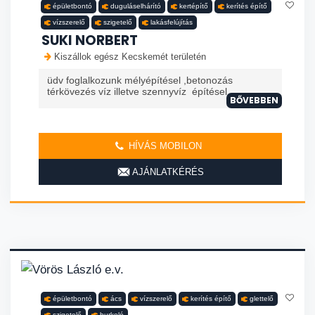
épületbontó
duguláselhárító
kertépítő
kerítés építő
vízszerelő
szigetelő
lakásfelújítás
SUKI NORBERT
Kiszállok egész Kecskemét területén
üdv foglalkozunk mélyépítésel ,betonozás
térkövezés víz illetve szennyvíz építésel
BŐVEBBEN
HÍVÁS MOBILON
AJÁNLATKÉRÉS
épületbontó
ács
vízszerelő
kerítés építő
glettelő
szigetelő
burkoló