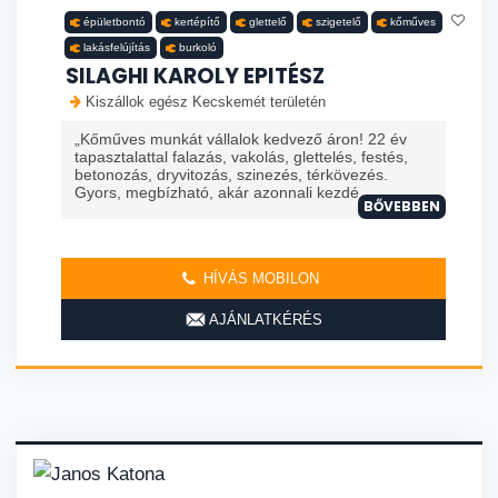
épületbontó
kertépítő
glettelő
szigetelő
kőműves
lakásfelújítás
burkoló
SILAGHI KAROLY EPITÉSZ
Kiszállok egész Kecskemét területén
„Kőműves munkát vállalok kedvező áron! 22 év
tapasztalattal falazás, vakolás, glettelés, festés,
betonozás, dryvitozás, szinezés, térkövezés.
Gyors, megbízható, akár azonnali kezdé
BŐVEBBEN
HÍVÁS MOBILON
AJÁNLATKÉRÉS