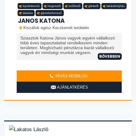
épületbontó
hegesztő
tetőfedő
glettelő
lakásfelújítás
lakatos
gipszkartonozó
JANOS KATONA
Kiszállok egész Kecskemét területén
Sziasztok Katona János vagyok egyéni vállalkozó
több éves tapasztalattal rendelkezem minden
területen. Megbízható pénztárca barát vállalkozó
vagyok én minőségi munkát végzem.
BŐVEBBEN
HÍVÁS MOBILON
AJÁNLATKÉRÉS