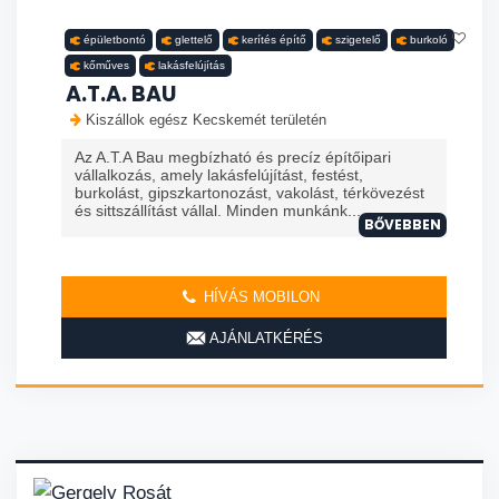
épületbontó
glettelő
kerítés építő
szigetelő
burkoló
kőműves
lakásfelújítás
A.T.A. BAU
Kiszállok egész Kecskemét területén
Az A.T.A Bau megbízható és precíz építőipari
vállalkozás, amely lakásfelújítást, festést,
burkolást, gipszkartonozást, vakolást, térkövezést
és sittszállítást vállal. Minden munkánk...
BŐVEBBEN
HÍVÁS MOBILON
AJÁNLATKÉRÉS