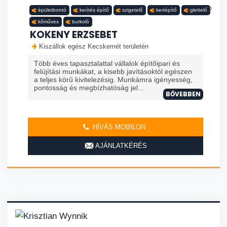
épületbontó
kerítés építő
szigetelő
kertépítő
glettelő
kőműves
burkoló
KOKENY ERZSEBET
Kiszállok egész Kecskemét területén
Több éves tapasztalattal vállalok építőipari és
felújítási munkákat, a kisebb javításoktól egészen
a teljes körű kivitelezésig. Munkámra igényesség,
pontosság és megbízhatóság jel...
BŐVEBBEN
HÍVÁS MOBILON
AJÁNLATKÉRÉS