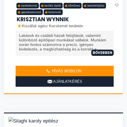
épületbontó
kerítés építő
kőműves
lakásfelújítás
gipszkartonozó
betonozó
KRISZTIAN WYNNIK
Kiszállok egész Kecskemét területén
Lakások és családi házak felújítását, valamint
különböző építőipari munkákat vállalok. Munkám
során fontos számomra a precíz, igényes
kivitelezés, a megbízhatóság és a korrekt e...
BŐVEBBEN
HÍVÁS MOBILON
AJÁNLATKÉRÉS