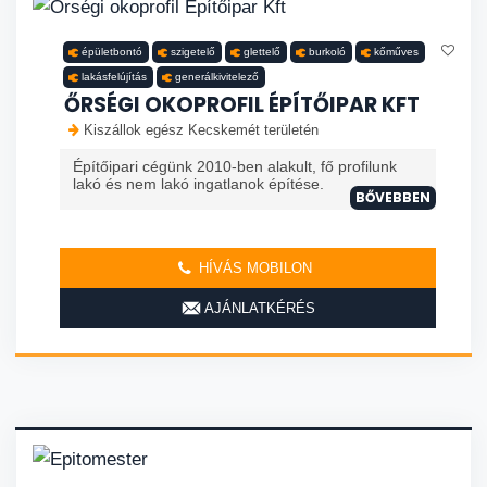
épületbontó
szigetelő
glettelő
burkoló
kőműves
lakásfelújítás
generálkivitelező
ŐRSÉGI OKOPROFIL ÉPÍTŐIPAR KFT
Kiszállok egész Kecskemét területén
Építőipari cégünk 2010-ben alakult, fő profilunk
lakó és nem lakó ingatlanok építése.
BŐVEBBEN
HÍVÁS MOBILON
AJÁNLATKÉRÉS