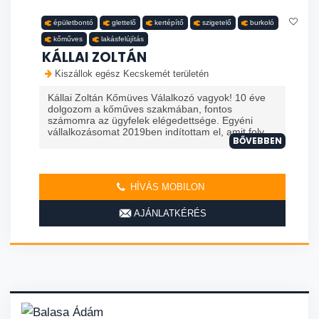
épületbontó
glettelő
kertépítő
szigetelő
burkoló
kőműves
lakásfelújítás
KÁLLAI ZOLTÁN
Kiszállok egész Kecskemét területén
Kállai Zoltán Kőmüves Válalkozó vagyok! 10 éve
dolgozom a kőműves szakmában, fontos
számomra az ügyfelek elégedettsége. Egyéni
vállalkozásomat 2019ben indítottam el, amit foly...
BŐVEBBEN
HÍVÁS MOBILON
AJÁNLATKÉRÉS