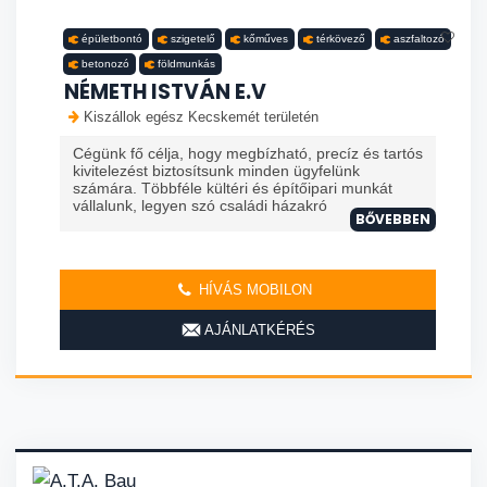
épületbontó
szigetelő
kőműves
térkövező
aszfaltozó
betonozó
földmunkás
NÉMETH ISTVÁN E.V
Kiszállok egész Kecskemét területén
Cégünk fő célja, hogy megbízható, precíz és tartós
kivitelezést biztosítsunk minden ügyfelünk
számára. Többféle kültéri és építőipari munkát
vállalunk, legyen szó családi házakró
BŐVEBBEN
HÍVÁS MOBILON
AJÁNLATKÉRÉS