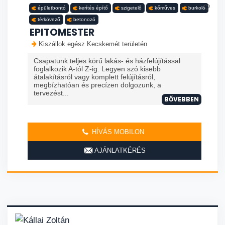
épületbontó
kerítés építő
szigetelő
kőműves
burkoló
térkövező
betonozó
EPITOMESTER
Kiszállok egész Kecskemét területén
Csapatunk teljes körű lakás- és házfelújítással
foglalkozik A-tól Z-ig. Legyen szó kisebb
átalakításról vagy komplett felújításról,
megbízhatóan és precízen dolgozunk, a
tervezést...
BŐVEBBEN
HÍVÁS MOBILON
AJÁNLATKÉRÉS