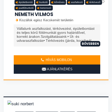
épületbontó
burkoló
kőműves
aszfaltozó
térkövező
padlóburkoló
betonozó
NEMETH VILMOS
Kiszállok egész Kecskemét területén
Vállalunk aszfaltozást, térkövezést, épületbontást
és teljes körű földmunkát gyors határidővel,
korrekt árakon.Szolgáltatásaink:• Út- és
udvaraszfaltozás• Térkövezés (járda, kocsibeál...
BŐVEBBEN
HÍVÁS MOBILON
AJÁNLATKÉRÉS