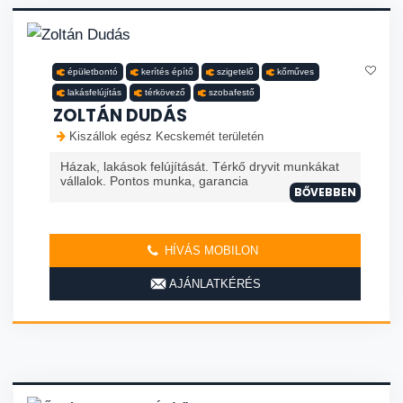
épületbontó
kerítés építő
szigetelő
kőműves
lakásfelújítás
térkövező
szobafestő
ZOLTÁN DUDÁS
Kiszállok egész Kecskemét területén
Házak, lakások felújítását. Térkő dryvit munkákat
vállalok. Pontos munka, garancia
BŐVEBBEN
HÍVÁS MOBILON
AJÁNLATKÉRÉS