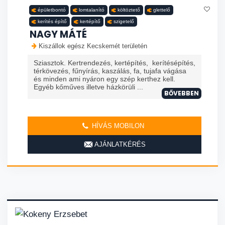
épületbontó
lomtalanító
költöztető
glettelő
kerítés építő
kertépítő
szigetelő
NAGY MÁTÉ
Kiszállok egész Kecskemét területén
Sziasztok. Kertrendezés, kertépítés, kerítésépítés,
térkövezés, fűnyírás, kaszálás, fa, tujafa vágása
és minden ami nyáron egy szép kerthez kell.
Egyéb kőműves illetve házkörüli ...
BŐVEBBEN
HÍVÁS MOBILON
AJÁNLATKÉRÉS