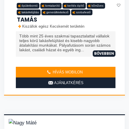
épületbontó
lomtalanító
kerítés építő
kőműves
lakásfelújítás
generálkivitelező
szobafestő
TAMÁS
Kiszállok egész Kecskemét területén
Több mint 25 éves szakmai tapasztalattal vállalok
teljes körű lakásfelújítást és kisebb-nagyobb
átalakítási munkákat. Pályafutásom során számos
lakást, családi házat és egyéb ing...
BŐVEBBEN
HÍVÁS MOBILON
AJÁNLATKÉRÉS