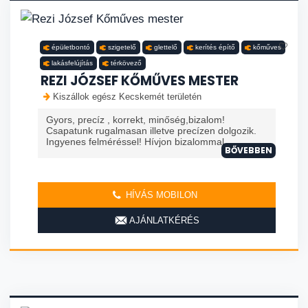
épületbontó
szigetelő
glettelő
kerítés építő
kőműves
lakásfelújítás
térkövező
REZI JÓZSEF KŐMŰVES MESTER
Kiszállok egész Kecskemét területén
Gyors, precíz , korrekt, minőség,bizalom!
Csapatunk rugalmasan illetve precízen dolgozik.
Ingyenes felméréssel! Hívjon bizalommal.
BŐVEBBEN
HÍVÁS MOBILON
AJÁNLATKÉRÉS