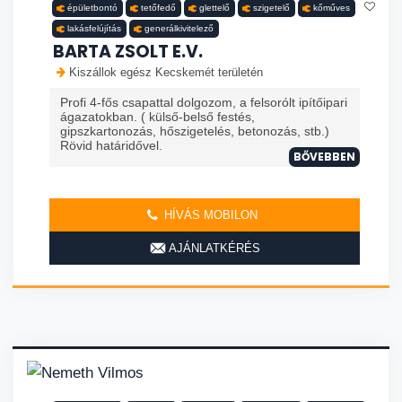
épületbontó
tetőfedő
glettelő
szigetelő
kőműves
lakásfelújítás
generálkivitelező
BARTA ZSOLT E.V.
Kiszállok egész Kecskemét területén
Profi 4-fős csapattal dolgozom, a felsorólt ipítőipari
ágazatokban. ( külső-belső festés,
gipszkartonozás, hőszigetelés, betonozás, stb.)
Rövid határidővel.
BŐVEBBEN
HÍVÁS MOBILON
AJÁNLATKÉRÉS