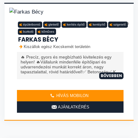
épületbontó
glettelő
kerítés építő
kertépítő
szigetelő
burkoló
kőműves
FARKAS BÉCY
Kiszállok egész Kecskemét területén
🔥 Precíz, gyors és megbízható kivitelezés egy
helyen! 🔥Vállalunk mindenféle építőipari és
udvarrendezési munkát korrekt áron, nagy
tapasztalattal, rövid határidővel!✅ Betonozás✅ K...
BŐVEBBEN
HÍVÁS MOBILON
AJÁNLATKÉRÉS