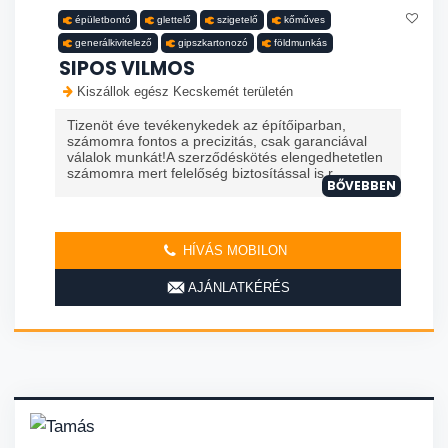
épületbontó
glettelő
szigetelő
kőműves
generálkivitelező
gipszkartonozó
földmunkás
SIPOS VILMOS
Kiszállok egész Kecskemét területén
Tizenöt éve tevékenykedek az építőiparban,
számomra fontos a precizitás, csak garanciával
válalok munkát!A szerződéskötés elengedhetetlen
számomra mert felelőség biztosítással is r...
BŐVEBBEN
HÍVÁS MOBILON
AJÁNLATKÉRÉS