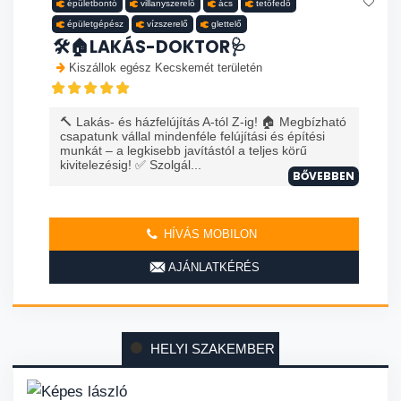
épületbontó
villanyszerelő
ács
tetőfedő
épületgépész
vízszerelő
glettelő
🛠️🏠LAKÁS-DOKTOR🩺
Kiszállok egész Kecskemét területén
🔨 Lakás- és házfelújítás A-tól Z-ig! 🏠 Megbízható
csapatunk vállal mindenféle felújítási és építési
munkát – a legkisebb javítástól a teljes körű
kivitelezésig! ✅ Szolgál...
BŐVEBBEN
HÍVÁS MOBILON
AJÁNLATKÉRÉS
HELYI SZAKEMBER