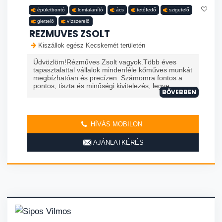
épületbontó
lomtalanító
ács
tetőfedő
szigetelő
glettelő
vízszerelő
REZMUVES ZSOLT
Kiszállok egész Kecskemét területén
Üdvözlöm!Rézműves Zsolt vagyok.Több éves
tapasztalattal vállalok mindenféle kőműves munkát
megbízhatóan és precízen. Számomra fontos a
pontos, tiszta és minőségi kivitelezés, legye...
BŐVEBBEN
HÍVÁS MOBILON
AJÁNLATKÉRÉS