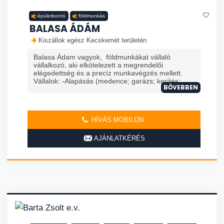
épületbontó
földmunkás
BALASA ÁDÁM
Kiszállok egész Kecskemét területén
Balasa Ádam vagyok, földmunkákat vállaló
vállalkozó, aki elkötelezett a megrendelői
elégedettség és a precíz munkavégzés mellett.
Vállalok: -Alapásás (medence; garázs; kerítés; ...
BŐVEBBEN
HÍVÁS MOBILON
AJÁNLATKÉRÉS