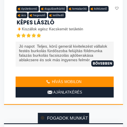
épületbontó
duguláselhárító
lomtalanító
költöztető
ács
hegesztő
tetőfedő
KÉPES LÁSZLÓ
Kiszállok egész Kecskemét területén
Jó napot Teljes, körű generál kivitelezést vállalok
festés burkolás fürdőszoba felújítás földmunka
falazás burkolás facsiszolás ajtóberakása
ablakcsere és sok más ingyenes felmér...
BŐVEBBEN
HÍVÁS MOBILON
AJÁNLATKÉRÉS
FOGADOK MUNKÁT