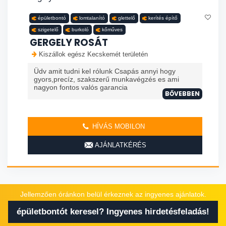
épületbontó
lomtalanító
glettelő
kerítés építő
szigetelő
burkoló
kőműves
GERGELY ROSÁT
Kiszállok egész Kecskemét területén
Üdv amit tudni kel rólunk Csapás annyi hogy
gyors,precíz, szakszerű munkavégzés es ami
nagyon fontos valós garancia
BŐVEBBEN
HÍVÁS MOBILON
AJÁNLATKÉRÉS
Jellemzően óránkon belül érkeznek az ingyenes ajánlatok.
épületbontót keresel? Ingyenes hirdetésfeladás!