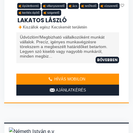
épületbontó
villanyszerelő
ács
tetőfedő
vízszerelő
kerítés építő
szigetelő
LAKATOS LÁSZLÓ
Kiszállok egész Kecskemét területén
Üdvözlöm!Megbizható vállalkozóként munkát
vállalok. Precíz, igényes munkavégzésre
törekszem a megbeszélt határidőket betartom.
Legyen szó kisebb vagy nagyobb munkáról,
minden megbiz...
BŐVEBBEN
HÍVÁS MOBILON
AJÁNLATKÉRÉS