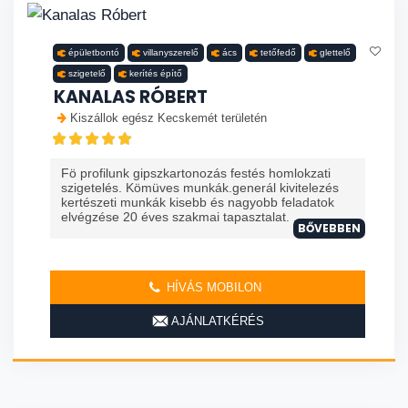
épületbontó
villanyszerelő
ács
tetőfedő
glettelő
szigetelő
kerítés építő
KANALAS RÓBERT
Kiszállok egész Kecskemét területén
Fö profilunk gipszkartonozás festés homlokzati
szigetelés. Kömüves munkák.generál kivitelezés
kertészeti munkák kisebb és nagyobb feladatok
elvégzése 20 éves szakmai tapasztalat. ...
BŐVEBBEN
HÍVÁS MOBILON
AJÁNLATKÉRÉS