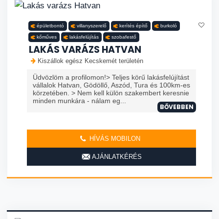
épületbontó
villanyszerelő
kerítés építő
burkoló
kőműves
lakásfelújítás
szobafestő
LAKÁS VARÁZS HATVAN
Kiszállok egész Kecskemét területén
Üdvözlöm a profilomon!> Teljes körű lakásfelújítást
vállalok Hatvan, Gödöllő, Aszód, Tura és 100km-es
körzetében. > Nem kell külön szakembert keresnie
minden munkára - nálam eg...
BŐVEBBEN
HÍVÁS MOBILON
AJÁNLATKÉRÉS