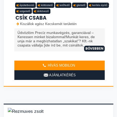
épületbontó
költöztető
tetőfedő
glettelő
kerítés építő
szigetelő
térkövező
CSÍK CSABA
Kiszállok egész Kecskemét területén
Üdvözlöm Precíz munkavégzés, garanciával –
Keressen minket bizalommal!Munkát keres, de
unja már a megbízhatatlan „szakikat”? Kft.-nk
csapata vállalja [ide írd be, mit csináltok, ...
BŐVEBBEN
HÍVÁS MOBILON
AJÁNLATKÉRÉS