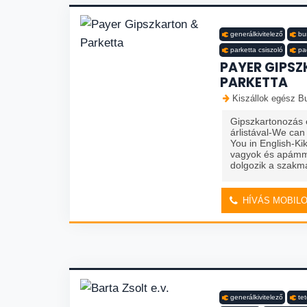
generálkivitelező
bu
parketta csiszoló
pa
PAYER GIPS
PARKETTA
Kiszállok egész Bu
Gipszkartonozás é
árlistával-We ca
You in English-K
vagyok és apámm
dolgozik a szakm
HÍVÁS MOBIL
generálkivitelező
te