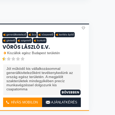
generálkivitelező
ács
vízszerelő
kerítés építő
glettelő
szigetelő
burkoló
VÖRÖS LÁSZLÓ E.V.
Kiszállok egész Budapest területén
Jól működő kis vállalkozásommal
generálkivitelezőként tevékenykedünk az
ország egész területén. A megjelölt
szakterületek mindegyikében precíz
munkavégzéssel dolgozunk kis
csapatomma
BŐVEBBEN
HÍVÁS MOBILON
AJÁNLATKÉRÉS