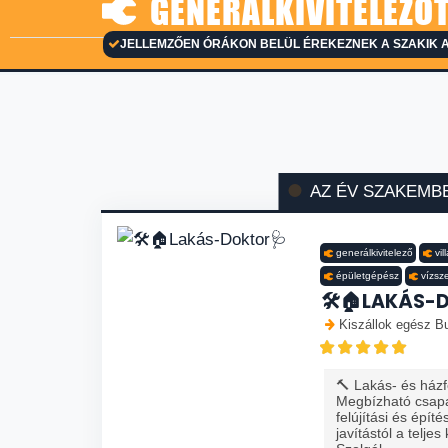
GENERÁLKIVITELEZŐT
JELLEMZŐEN ÓRÁKON BELÜL ÉREKEZNEK A SZAKIK A
AZ ÉV SZAKEMB
generálkivitelező
vi
épületgépész
vízsz
🛠️🏠LAKÁS-
Kiszállok egész Bu
🔨 Lakás- és házfe
Megbízható csapa
felújítási és épít
javítástól a teljes