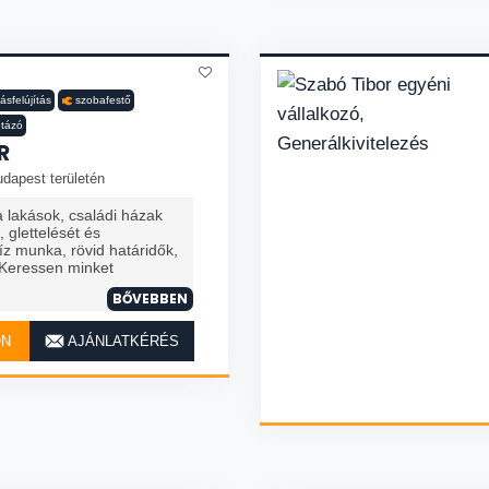
ásfelújítás
szobafestő
étázó
R
dapest területén
a lakások, családi házak
, glettelését és
íz munka, rövid határidők,
. Keressen minket
BŐVEBBEN
ON
AJÁNLATKÉRÉS