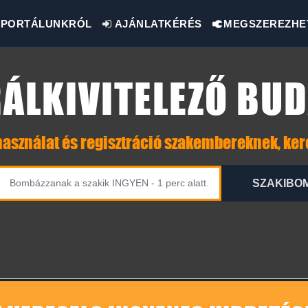
PORTÁLUNKRÓL
AJÁNLATKÉRÉS
MEGSZEREZHE
ÁLKIVITELEZŐ BU
asználat és regisztráció szakembereknek, ke
SZAKIBO