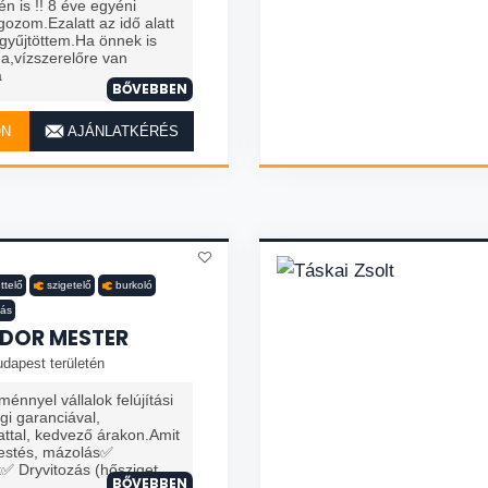
n is !! 8 éve egyéni
gozom.Ezalatt az idő alatt
 gyűjtöttem.Ha önnek is
na,vízszerelőre van
á
BŐVEBBEN
ON
AJÁNLATKÉRÉS
ttelő
szigetelő
burkoló
tás
DOR MESTER
dapest területén
nnyel vállalok felújítási
i garanciával,
ttal, kedvező árakon.Amit
estés, mázolás✅
Dryvitozás (hősziget...
BŐVEBBEN