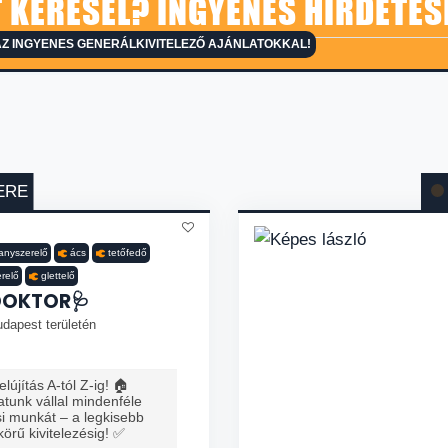
 KERESEL? INGYENES HIRDETÉS
Z INGYENES GENERÁLKIVITELEZŐ AJÁNLATOKKAL!
ERE
llanyszerelő
ács
tetőfedő
erelő
glettelő
DOKTOR🩺
dapest területén
lújítás A-tól Z-ig! 🏠
tunk vállal mindenféle
ési munkát – a legkisebb
 körű kivitelezésig! ✅