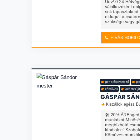
Üdv! 0:24 Hétvégé
válalkozóként dol
sok tapasztalatot
eldugult a csator
szüksége vagy g
HÍVÁS MOBIL
generálkivitelező
gle
kőműves
lakásfelújí
GÁSPÁR SÁN
Kiszállok egész Bu
🛠️ 20% ÁREngedmé
munkákat!Minőség
megbízható csapa
kínálok:✅ Szobaf
Kőműves munkák✅ 