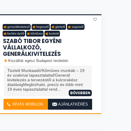
generálkivitelező
hegesztő
glettelő
szigetelő
kerítés építő
kőműves
burkoló
SZABÓ TIBOR EGYÉNI
VÁLLALKOZÓ,
GENERÁLKIVITELEZÉS
Kiszállok egész Budapest területén
Tisztelt Munkaadó!Kőműves munkák – 19
év szakmai tapasztalattal!Generál
kivitelezés a tervezéstől a kulcsrakész
átadásigMegbízható, precíz és több mint
19 éves tapasztalattal rend...
BŐVEBBEN
HÍVÁS MOBILON
AJÁNLATKÉRÉS