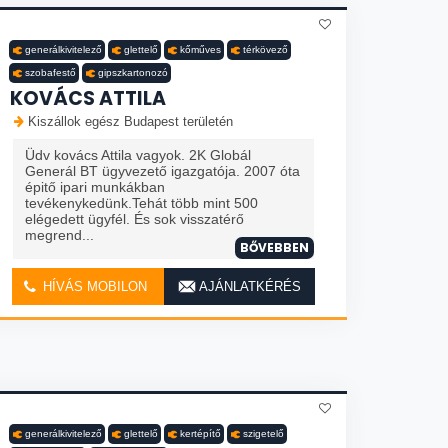
generálkivitelező
glettelő
kőműves
térkövező
szobafestő
gipszkartonozó
KOVÁCS ATTILA
Kiszállok egész Budapest területén
Üdv kovács Attila vagyok. 2K Globál
Generál BT ügyvezető igazgatója. 2007 óta
épitő ipari munkákban
tevékenykedünk.Tehát több mint 500
elégedett ügyfél. És sok visszatérő
megrend...
BŐVEBBEN
HÍVÁS MOBILON
AJÁNLATKÉRÉS
generálkivitelező
glettelő
kertépítő
szigetelő