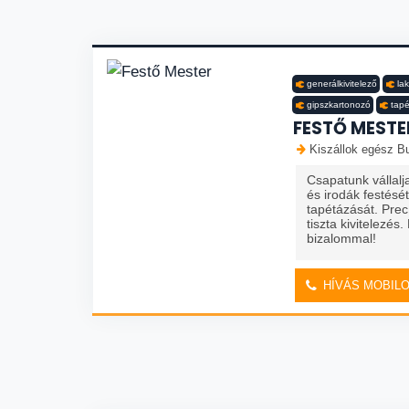
generálkivitelező
lak
gipszkartonozó
tap
FESTŐ MESTE
Kiszállok egész Bu
Csapatunk vállalj
és irodák festését
tapétázását. Prec
tiszta kivitelezés
bizalommal!
HÍVÁS MOBIL