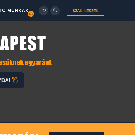
TŐ MUNKÁK
SZAKI LESZEK
53
DAPEST
resőknek egyaránt.
MBA!