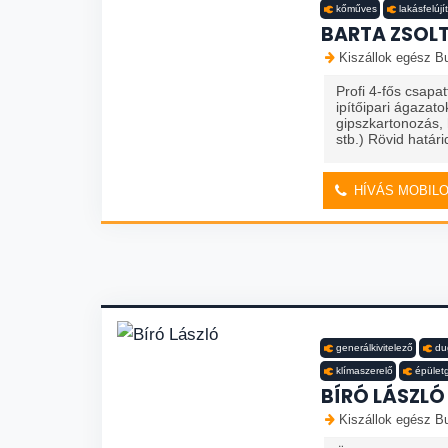
kőműves
lakásfelújí
BARTA ZSOLT 
Kiszállok egész Bu
Profi 4-fős csapat
ipítőipari ágazato
gipszkartonozás, 
stb.) Rövid határi
HÍVÁS MOBIL
generálkivitelező
du
klímaszerelő
épület
BÍRÓ LÁSZLÓ
Kiszállok egész Bu