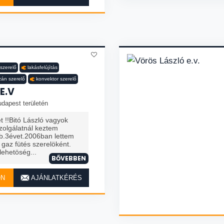
zszerelő
lakásfelújítás
án szerelő
konvektor szerelő
E.V
dapest területén
 !!Bitó László vagyok
zolgálatnál keztem
kb.3évet.2006ban lettem
 gaz fütés szerelöként.
lehetöség...
BŐVEBBEN
ON
AJÁNLATKÉRÉS