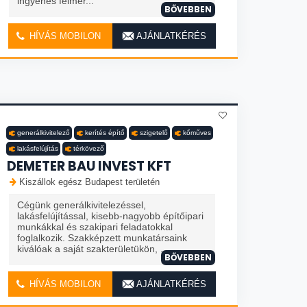
ingyenes felmér...
BŐVEBBEN
HÍVÁS MOBILON
AJÁNLATKÉRÉS
generálkivitelező
kerítés építő
szigetelő
kőműves
lakásfelújítás
térkövező
DEMETER BAU INVEST KFT
Kiszállok egész Budapest területén
Cégünk generálkivitelezéssel,
lakásfelújítással, kisebb-nagyobb építőipari
munkákkal és szakipari feladatokkal
foglalkozik. Szakképzett munkatársaink
kiválóak a saját szakterületükön, ...
BŐVEBBEN
HÍVÁS MOBILON
AJÁNLATKÉRÉS