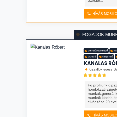
Szolgál...
HÍVÁS MOBIL
FOGADOK MUN
generálkivitelező
vi
glettelő
szigetelő
KANALAS RÓ
Kiszállok egész Bu
Fö profilunk gips
homlokzati szige
munkák.generál ki
munkák kisebb és
elvégzése 20 éves
HÍVÁS MOBIL