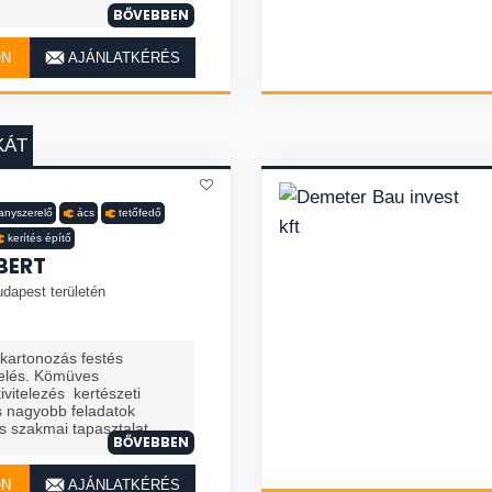
BŐVEBBEN
ON
AJÁNLATKÉRÉS
KÁT
llanyszerelő
ács
tetőfedő
kerítés építő
BERT
dapest területén
zkartonozás festés
telés. Kömüves
vitelezés kertészeti
 nagyobb feladatok
 szakmai tapasztalat. ...
BŐVEBBEN
ON
AJÁNLATKÉRÉS