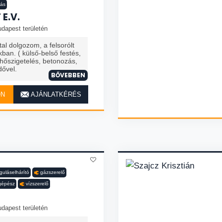
tás
E.V.
dapest területén
tal dolgozom, a felsorólt
kban. ( külső-belső festés,
hőszigetelés, betonozás,
dővel.
BŐVEBBEN
ON
AJÁNLATKÉRÉS
guláselhárító
gázszerelő
gépész
vízszerelő
dapest területén