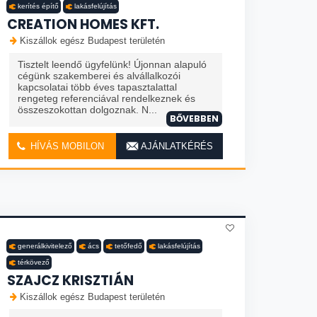
kerítés építő
lakásfelújítás
CREATION HOMES KFT.
Kiszállok egész Budapest területén
Tisztelt leendő ügyfelünk! Újonnan alapuló
cégünk szakemberei és alvállalkozói
kapcsolatai több éves tapasztalattal
rengeteg referenciával rendelkeznek és
összeszokottan dolgoznak. N...
BŐVEBBEN
HÍVÁS MOBILON
AJÁNLATKÉRÉS
generálkivitelező
ács
tetőfedő
lakásfelújítás
térkövező
SZAJCZ KRISZTIÁN
Kiszállok egész Budapest területén