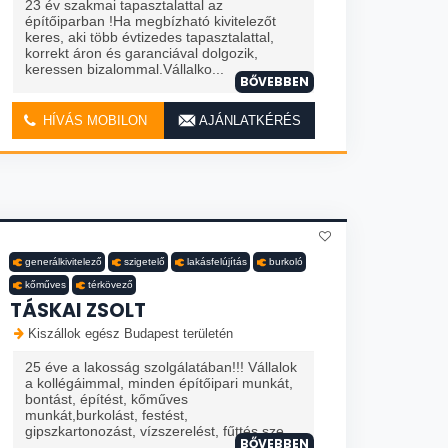
23 év szakmai tapasztalattal az
építőiparban !Ha megbízható kivitelezőt
keres, aki több évtizedes tapasztalattal,
korrekt áron és garanciával dolgozik,
keressen bizalommal.Vállalko...
BŐVEBBEN
HÍVÁS MOBILON
AJÁNLATKÉRÉS
generálkivitelező
szigetelő
lakásfelújítás
burkoló
kőműves
térkövező
TÁSKAI ZSOLT
Kiszállok egész Budapest területén
25 éve a lakosság szolgálatában!!! Vállalok
a kollégáimmal, minden építőipari munkát,
bontást, építést, kőműves
munkát,burkolást, festést,
gipszkartonozást, vízszerelést, fűttés sze...
BŐVEBBEN