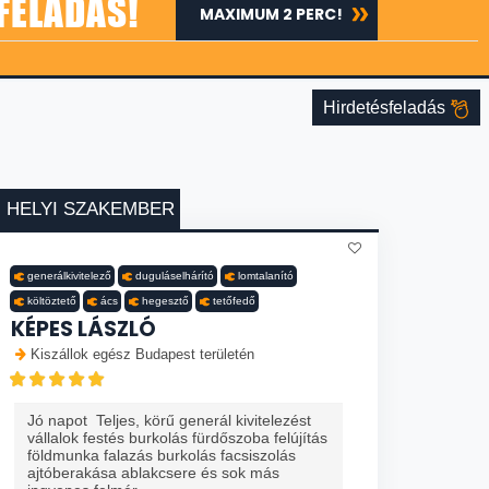
FELADÁS!
MAXIMUM 2 PERC!
Hirdetésfeladás
HELYI SZAKEMBER
generálkivitelező
duguláselhárító
lomtalanító
költöztető
ács
hegesztő
tetőfedő
KÉPES LÁSZLÓ
Kiszállok egész Budapest területén
Jó napot Teljes, körű generál kivitelezést
vállalok festés burkolás fürdőszoba felújítás
földmunka falazás burkolás facsiszolás
ajtóberakása ablakcsere és sok más