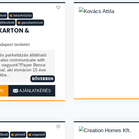
rkoló
lakásfelújítás
dlóburkoló
gipszkartonozó
ZKARTON &
dapest területén
s parkettázás átlátható
n also communicate with
ik vagyunk?Payer Bence
al, aki immáron 15 éve
ába...
BŐVEBBEN
ON
AJÁNLATKÉRÉS
tőfedő
glettelő
szigetelő