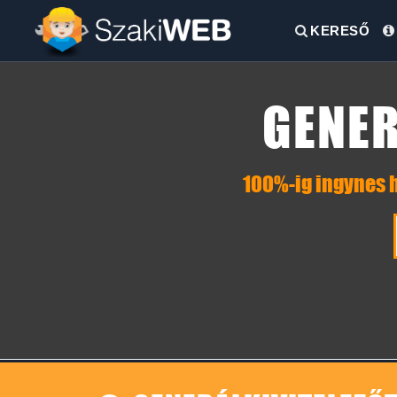
KERESŐ
GENER
100%-ig ingynes h