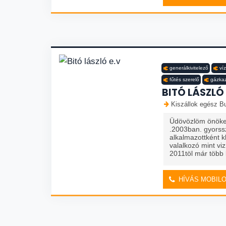
generálkivitelező
ví
fűtés szerelő
gázkaz
BITÓ LÁSZLÓ 
Kiszállok egész Bu
Üdövözlöm önöket
.2003ban. gyorss
alkalmazottként 
valalkozó mint viz
2011töl már több 
HÍVÁS MOBIL