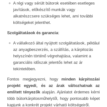
A régi vagy sérült bútorok esetében esetleges
javítások, előkészítő munkák vagy
alkatrészcsere szükséges lehet, ami további
költségeket jelenthet.
Szolgáltatások és garancia
:
A vállalkozó által nyújtott szolgáltatások, például
az anyagbeszerzés, a szállítás, a kárpitozás
helyszínén történő végrehajtása, valamint a
garanciális időszak jelentős lehet az ár
tekintetében.
Fontos megjegyezni, hogy
minden kárpitozási
projekt egyedi, és az árak változhatnak az
említett tényezők
alapján. Ajánlatot érdemes kérni
több bútorkárpitosműhelytől, hogy pontosabb képet
kapjunk a konkrét projekt várható költségeiről.