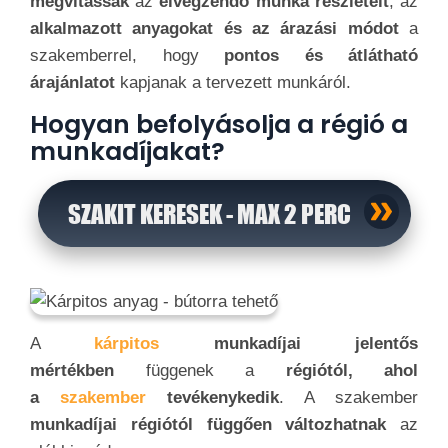
megvitassák
az
elvégzendő munka részleteit
, az
alkalmazott anyagokat és az árazási módot
a
szakemberrel, hogy
pontos és átlátható
árajánlatot
kapjanak a tervezett munkáról.
Hogyan befolyásolja a régió a
munkadíjakat?
SZAKIT KERESEK - MAX 2 PERC
A
kárpitos
munkadíjai jelentős
mértékben
függenek a
régiót
ó
l, ahol
a
szakember
tevékenykedik
. A szakember
munkadíjai régiót
ó
l függően változhatnak
az