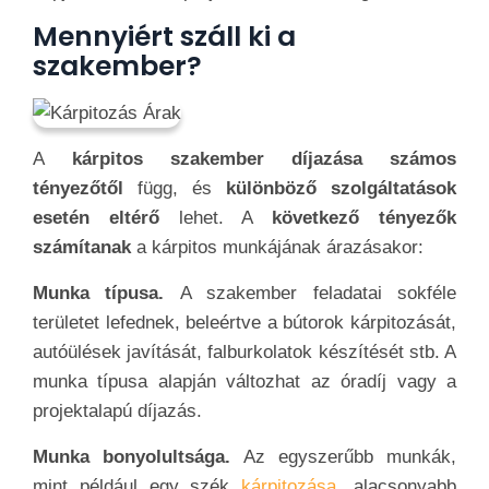
Mennyiért száll ki a
szakember?
A
kárpitos szakember díjazása számos
tényezőtől
függ, és
különböző szolgáltatások
esetén eltérő
lehet. A
következő tényezők
számítanak
a kárpitos munkájának árazásakor:
Munka típusa.
A szakember feladatai sokféle
területet lefednek, beleértve a bútorok kárpitozását,
autóülések javítását, falburkolatok készítését stb. A
munka típusa alapján változhat az óradíj vagy a
projektalapú díjazás.
Munka bonyolultsága.
Az egyszerűbb munkák,
mint például egy szék
kárpitozása
, alacsonyabb