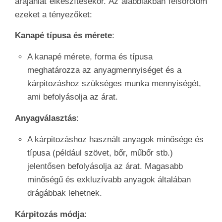
árajánlat elkészítésekor. Az alábbiakban felsorolom
ezeket a tényezőket:
Kanapé típusa és mérete
:
A kanapé mérete, forma és típusa
meghatározza az anyagmennyiséget és a
kárpitozáshoz szükséges munka mennyiségét,
ami befolyásolja az árat.
Anyagválasztás
:
A kárpitozáshoz használt anyagok minősége és
típusa (például szövet, bőr, műbőr stb.)
jelentősen befolyásolja az árat. Magasabb
minőségű és exkluzívabb anyagok általában
drágábbak lehetnek.
Kárpitozás módja
: