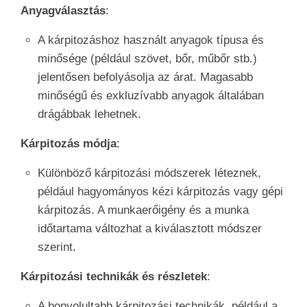
Anyagválasztás
:
A kárpitozáshoz használt anyagok típusa és
minősége (például szövet, bőr, műbőr stb.)
jelentősen befolyásolja az árat. Magasabb
minőségű és exkluzívabb anyagok általában
drágábbak lehetnek.
Kárpitozás módja
:
Különböző kárpitozási módszerek léteznek,
például hagyományos kézi kárpitozás vagy gépi
kárpitozás. A munkaerőigény és a munka
időtartama változhat a kiválasztott módszer
szerint.
Kárpitozási technikák és részletek
:
A bonyolultabb kárpitozási technikák, például a