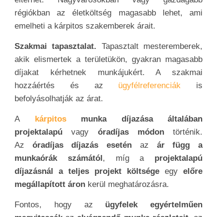
régiókban az életköltség magasabb lehet, ami
emelheti a kárpitos szakemberek árait.
Szakmai tapasztala
t.
Tapasztalt mesteremberek,
akik elismertek a területükön, gyakran magasabb
díjakat kérhetnek munkájukért. A szakmai
hozzáértés és az
ügyfélreferenciák
is
befolyásolhatják az árat.
A
kárpitos
munka díjazása általában
projektalapú
vagy
óradíjas módon
történik.
Az
óradíjas díjazás esetén
az
ár függ a
munkaórák számától
, míg a
projektalapú
díjazásnál a teljes projekt költsége
egy
előre
megállapított áron
kerül meghatározásra.
Fontos, hogy az
ügyfelek egyértelműen