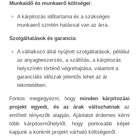
Munkaidő és munkaerő költségei
:
A kárpitozás időtartama és a szükséges
munkaerő szintén hatással van az árra.
Szolgáltatások és garancia
:
A vállalkozó által nyújtott szolgáltatások, például
az anyagbeszerzés, a szállítás, a kárpitozás
helyszínén történő végrehajtása, valamint a
garanciális időszak jelentős lehet az ár
tekintetében.
Fontos megjegyezni, hogy
minden kárpitozási
projekt egyedi, és az árak változhatnak
az
említett tényezők alapján. Ajánlatot érdemes kérni
több kárpitosműhelytől, hogy pontosabb képet
kapjunk a konkrét projekt várható költségeiről.