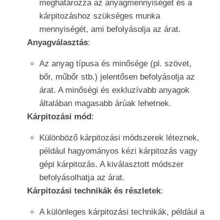
meghatározza az anyagmennyiséget és a
kárpitozáshoz szükséges munka
mennyiségét, ami befolyásolja az árat.
Anyagválasztás
:
Az anyag típusa és minősége (pl. szövet,
bőr, műbőr stb.) jelentősen befolyásolja az
árat. A minőségi és exkluzívabb anyagok
általában magasabb árúak lehetnek.
Kárpitozási mód
:
Különböző kárpitozási módszerek léteznek,
például hagyományos kézi kárpitozás vagy
gépi kárpitozás. A kiválasztott módszer
befolyásolhatja az árat.
Kárpitozási technikák és részletek
:
A különleges kárpitozási technikák, például a