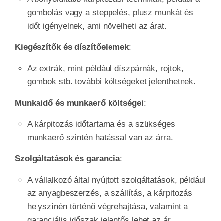
gombolás vagy a steppelés, plusz munkát és
időt igényelnek, ami növelheti az árat.
Kiegészítők és díszítőelemek
:
Az extrák, mint például díszpárnák, rojtok,
gombok stb. további költségeket jelenthetnek.
Munkaidő és munkaerő költségei
:
A kárpitozás időtartama és a szükséges
munkaerő szintén hatással van az árra.
Szolgáltatások és garancia
:
A vállalkozó által nyújtott szolgáltatások, például
az anyagbeszerzés, a szállítás, a kárpitozás
helyszínén történő végrehajtása, valamint a
garanciális időszak jelentős lehet az ár