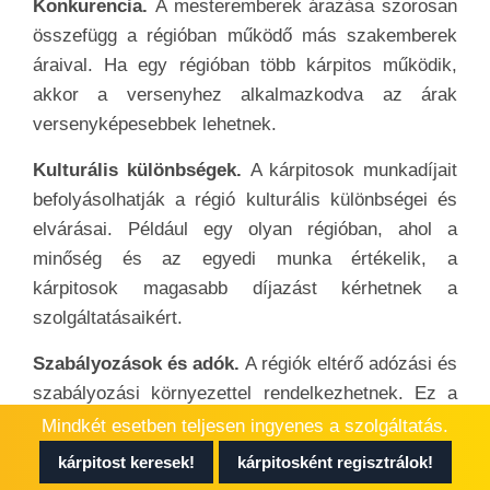
Konkurencia.
A mesteremberek árazása szorosan
összefügg a régióban működő más szakemberek
áraival. Ha egy régióban több kárpitos működik,
akkor a versenyhez alkalmazkodva az árak
versenyképesebbek lehetnek.
Kulturális különbségek.
A kárpitosok munkadíjait
befolyásolhatják a régió kulturális különbségei és
elvárásai. Például egy olyan régióban, ahol a
minőség és az egyedi munka értékelik, a
kárpitosok magasabb díjazást kérhetnek a
szolgáltatásaikért.
Szabályozások és adók.
A régiók eltérő adózási és
szabályozási környezettel rendelkezhetnek. Ez a
szakembereknek
extra költségeket okozhat,
Mindkét esetben teljesen ingyenes a szolgáltatás.
amelyeket továbbterhelhetnek az ügyfeleikre a
kárpitost keresek!
kárpitosként regisztrálok!
szolgáltatásaik árának emelésével.