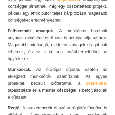
költséggel járhatnak, míg egy összetettebb projekt,
például egy antik bútor teljes kárpitozása magasabb
költségeket eredményezhet.
Felhasznált anyagok.
A munkához használt
anyagok minősége és típusa is befolyásolja az árat.
Magasabb minőségű, exkluzív anyagok drágábbak
lehetnek, és ez a költség továbbterhelődhet az
ügyfelekre.
Munkaórák.
Az óradíjas díjazás esetén az
elvégzett munkaórák számítanak. Az egyes
projektek becsült időtartama, a
szakember
tapasztalata és a mester készségei is befolyásolják
a díjazást.
Régió.
A szakemberek díjazása régiótól függően is
eltérhet. Nagyvárosokban vagy gazdagabb