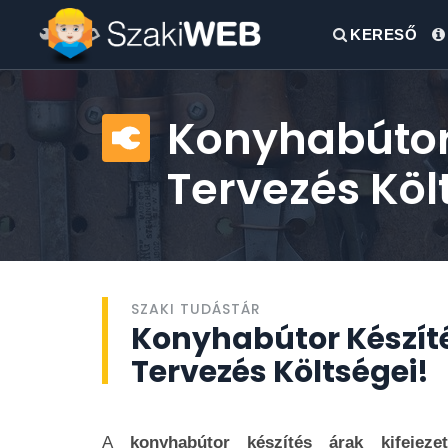
KERESŐ
Konyhabútor 
Tervezés Köl
SZAKI TUDÁSTÁR
Konyhabútor Készíté
Tervezés Költségei!
A
konyhabútor készítés árak kifejeze