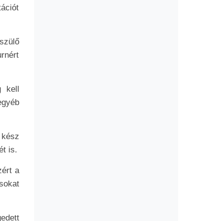
tációt
szülő
urnért
 kell
egyéb
 kész
t is.
ért a
sokat
edett