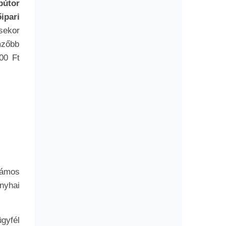
bútor
ipari
sekor
mzőbb
00 Ft
zámos
nyhai
ügyfél