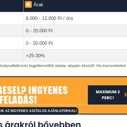
Árak
8.000 - 12.000 Ft / óra
0 - 20.000 Ft
0 - 20.000 Ft
+25-30%
özépvállalkozás legjellemzőbb adatai alapján készült. Ha észrevételed
RESEL? INGYENES
MAXIMUM 2
FELADÁS!
PERC!
IK AZ INGYENES ASZTALOS AJÁNLATOKKAL!
s árakról bővebben