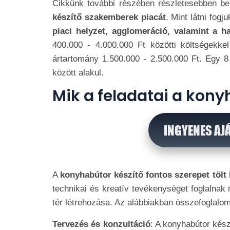
Cikkünk további részében részletesebben be
készítő szakemberek piacát
. Mint látni fogju
piaci helyzet, agglomeráció, valamint a h
400.000 - 4.000.000 Ft közötti költségekk
ártartomány 1.500.000 - 2.500.000 Ft. Egy 
között alakul.
Mik a feladatai a kon
INGYENES AJ
A
konyhabútor készítő fontos szerepet tölt
technikai és kreatív tevékenységet foglalnak
tér létrehozása. Az alábbiakban összefoglalom
Tervezés és konzultáció
: A konyhabútor kész