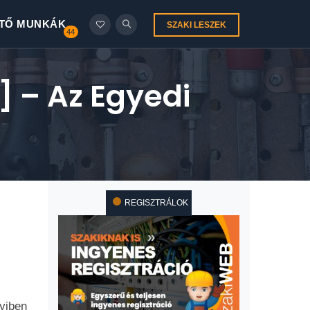
TŐ MUNKÁK
SZAKI LESZEK
44
] – Az Egyedi
REGISZTRÁLOK
yiben