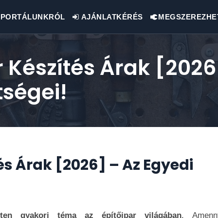
PORTÁLUNKRÓL
AJÁNLATKÉRÉS
MEGSZEREZHE
Készítés Árak [2026
tségei!
s Árak [2026] – Az Egyedi
tten gyakori téma az építőipar világában
. Amenn