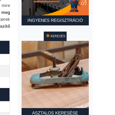
 mire
t meg
berek
INGYENES REGISZTRÁCIÓ
szítő
KERESÉS
ASZTALOS KERESÉSE