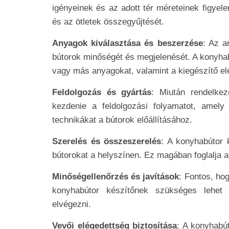
igényeinek és az adott tér méreteinek figyele
és az ötletek összegyűjtését.
Anyagok kiválasztása és beszerzése
: Az a
bútorok minőségét és megjelenését. A konyhabú
vagy más anyagokat, valamint a kiegészítő el
Feldolgozás és gyártás
: Miután rendelke
kezdenie a feldolgozási folyamatot, amely
technikákat a bútorok előállításához.
Szerelés és összeszerelés
: A konyhabútor 
bútorokat a helyszínen. Ez magában foglalja a
Minőségellenőrzés és javítások
: Fontos, ho
konyhabútor készítőnek szükséges lehet 
elvégezni.
Vevői elégedettség biztosítása
: A konyhabút