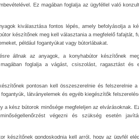
mbevételével. Ez magában foglalja az ügyféllel való konzul
nyagok kiválasztása fontos lépés, amely befolyásolja a ké
tor készítőnek meg kell választania a megfelelő fafajtát, f
emeket, például fogantyúkat vagy bútorlábakat.
zésre állnak az anyagok, a konyhabútor készítőnek meg
 magában foglalja a vágást, csiszolást, ragasztást és 
készítőnek pontosan kell összeszerelnie és felszerelnie a
 fogantyúk, látványelemek és egyéb kiegészítők felszerelésé
gy a kész bútorok minősége megfeleljen az elvárásoknak. Ez
minőségellenőrzést végezni és szükség esetén javítá
or készítőnek gondoskodnia kell arról, hogy az ügyfél elég