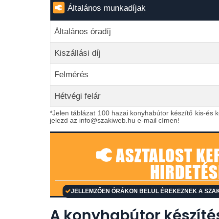
Általános munkadíjak
Általános óradíj
Kiszállási díj
Felmérés
Hétvégi felár
*Jelen táblázat 100 hazai konyhabútor készítő kis-és k
jelezd az info@szakiweb.hu e-mail címen!
ASZTALOST KE
HIRDETÉS
JELLEMZŐEN ÓRÁKON BELÜL ÉREKEZNEK A SZAK
A konyhabútor készíté