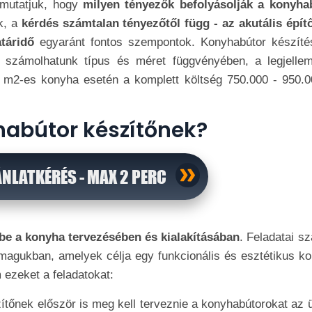
mutatjuk, hogy
milyen tényezők befolyásolják a konyha
k, a
kérdés számtalan tényezőtől függ - az akutális építő
atáridő
egyaránt fontos szempontok. Konyhabútor készíté
el számolhatunk típus és méret függvényében, a legjelle
8 m2-es konyha esetén a komplett költség 750.000 - 950.0
yhabútor készítőnek?
ÁNLATKÉRÉS - MAX 2 PERC
 be a konyha tervezésében és kialakításában
. Feladatai s
 magukban, amelyek célja egy funkcionális és esztétikus ko
 ezeket a feladatokat:
ítőnek először is meg kell terveznie a konyhabútorokat az 