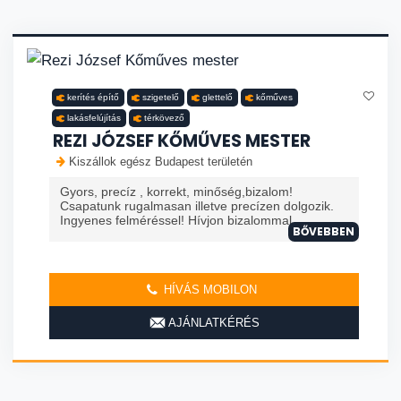
kerítés építő
szigetelő
glettelő
kőműves
lakásfelújítás
térkövező
REZI JÓZSEF KŐMŰVES MESTER
Kiszállok egész Budapest területén
Gyors, precíz , korrekt, minőség,bizalom!
Csapatunk rugalmasan illetve precízen dolgozik.
Ingyenes felméréssel! Hívjon bizalommal.
BŐVEBBEN
HÍVÁS MOBILON
AJÁNLATKÉRÉS