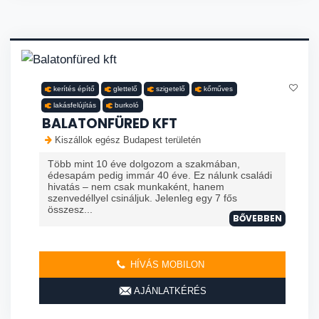
kerítés építő
glettelő
szigetelő
kőműves
lakásfelújítás
burkoló
BALATONFÜRED KFT
Kiszállok egész Budapest területén
Több mint 10 éve dolgozom a szakmában,
édesapám pedig immár 40 éve. Ez nálunk családi
hivatás – nem csak munkaként, hanem
szenvedéllyel csináljuk. Jelenleg egy 7 fős
összesz...
BŐVEBBEN
HÍVÁS MOBILON
AJÁNLATKÉRÉS