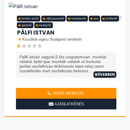
kerítés építő
villanyszerelő
lomtalanító
ács
tetőfedő
glettelő
kertépítő
PÁLFI ISTVAN
Kiszállok egész Budapest területén
Pallfi istván vagyok,5 fös csapatomvan ,munkát
válalok épitö ipar munkák válalok ut burkolat
javitás aszfaltozás térkövezés tejes talaj csere
zuzalékolás mart aszfaltozás betonoz...
BŐVEBBEN
HÍVÁS MOBILON
AJÁNLATKÉRÉS