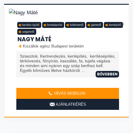
kerítés építő
lomtalanító
költöztető
glettelő
kertépítő
szigetelő
NAGY MÁTÉ
Kiszállok egész Budapest területén
Sziasztok. Kertrendezés, kertépítés, kerítésépítés,
térkövezés, fűnyírás, kaszálás, fa, tujafa vágása
és minden ami nyáron egy szép kerthez kell.
Egyéb kőműves illetve házkörüli ...
BŐVEBBEN
HÍVÁS MOBILON
AJÁNLATKÉRÉS