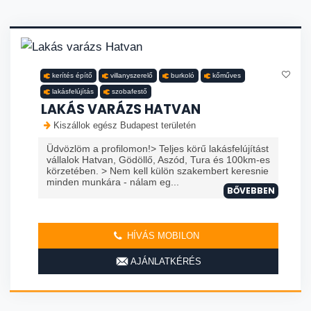
kerítés építő
villanyszerelő
burkoló
kőműves
lakásfelújítás
szobafestő
LAKÁS VARÁZS HATVAN
Kiszállok egész Budapest területén
Üdvözlöm a profilomon!> Teljes körű lakásfelújítást
vállalok Hatvan, Gödöllő, Aszód, Tura és 100km-es
körzetében. > Nem kell külön szakembert keresnie
minden munkára - nálam eg...
BŐVEBBEN
HÍVÁS MOBILON
AJÁNLATKÉRÉS