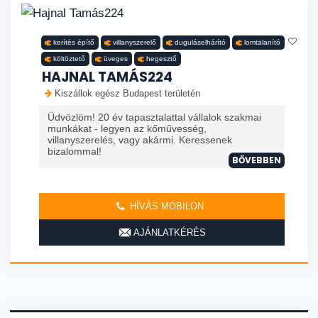
kerítés építő
villanyszerelő
duguláselhárító
lomtalanító
költöztető
üveges
hegesztő
HAJNAL TAMÁS224
Kiszállok egész Budapest területén
Üdvözlöm! 20 év tapasztalattal vállalok szakmai
munkákat - legyen az kőművesség,
villanyszerelés, vagy akármi. Keressenek
bizalommal!
BŐVEBBEN
HÍVÁS MOBILON
AJÁNLATKÉRÉS