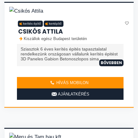
kerítés építő
kertépítő
CSIKÓS ATTILA
Kiszállok egész Budapest területén
Sziasztok 6 éves kerítés épités tapasztalatal
rendelkezünk országosan vállalunk kerítés épitést
3D Paneles Gabion Betonoszlopos sima
BŐVEBBEN
HÍVÁS MOBILON
AJÁNLATKÉRÉS