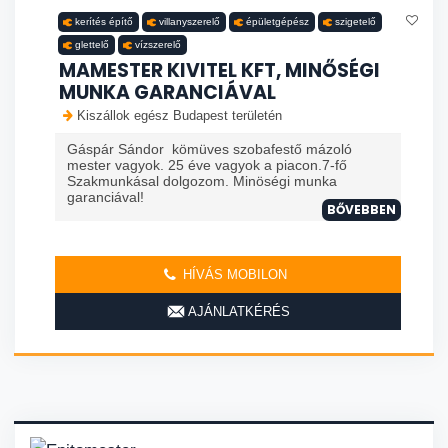
kerítés építő
villanyszerelő
épületgépész
szigetelő
glettelő
vízszerelő
MAMESTER KIVITEL KFT, MINŐSÉGI
MUNKA GARANCIÁVAL
Kiszállok egész Budapest területén
Gáspár Sándor kömüves szobafestő mázoló
mester vagyok. 25 éve vagyok a piacon.7-fő
Szakmunkásal dolgozom. Minöségi munka
garanciával!
BŐVEBBEN
HÍVÁS MOBILON
AJÁNLATKÉRÉS