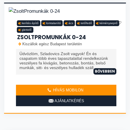
kerítés építő
lomtalanító
ács
tetőfedő
kéményseprő
glettelő
ZSOLTPROMUNKÁK 0-24
Kiszállok egész Budapest területén
Üdvözlöm, Szladovics Zsolt vagyok! Én és
csapatom több éves tapasztalattal rendelkezünk
veszélyes fa kivágás, betonozás, bontás, belső
munkák, sitt- és veszélyes hulladék száll...
BŐVEBBEN
HÍVÁS MOBILON
AJÁNLATKÉRÉS