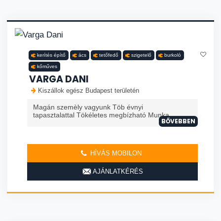
kerítés építő
ács
tetőfedő
szigetelő
burkoló
kőműves
VARGA DANI
Kiszállok egész Budapest területén
Magán szemèly vagyunk Töb évnyi
tapasztalattal Tökéletes megbízható Munka
BŐVEBBEN
HÍVÁS MOBILON
AJÁNLATKÉRÉS