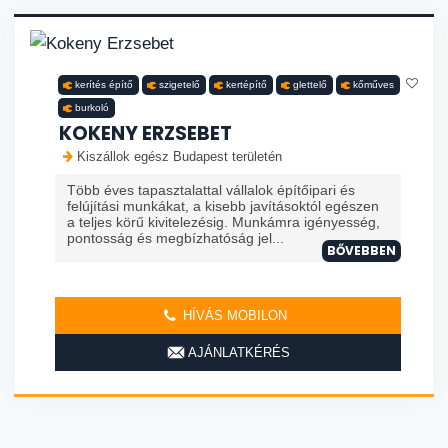
kerítés építő
szigetelő
kertépítő
glettelő
kőműves
burkoló
KOKENY ERZSEBET
Kiszállok egész Budapest területén
Több éves tapasztalattal vállalok építőipari és
felújítási munkákat, a kisebb javításoktól egészen
a teljes körű kivitelezésig. Munkámra igényesség,
pontosság és megbízhatóság jel...
BŐVEBBEN
HÍVÁS MOBILON
AJÁNLATKÉRÉS