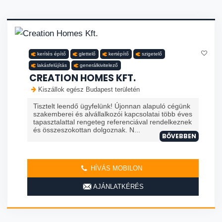
kerítés építő
glettelő
kertépítő
szigetelő
lakásfelújítás
generálkivitelező
CREATION HOMES KFT.
Kiszállok egész Budapest területén
Tisztelt leendő ügyfelünk! Újonnan alapuló cégünk
szakemberei és alvállalkozói kapcsolatai több éves
tapasztalattal rengeteg referenciával rendelkeznek
és összeszokottan dolgoznak. N...
BŐVEBBEN
HÍVÁS MOBILON
AJÁNLATKÉRÉS