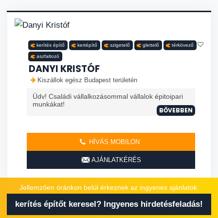
kerítés építő
kertépítő
szigetelő
glettelő
térkövező
aszfaltozó
DANYI KRISTÓF
Kiszállok egész Budapest területén
Üdv! Családi vállalkozásommal vállalok épitoipari
munkákat!
BŐVEBBEN
HÍVÁS MOBILON
AJÁNLATKÉRÉS
Jellemzően óránkon belül érkeznek az ingyenes ajánlatok.
kerítés építőt keresel? Ingyenes hirdetésfeladás!