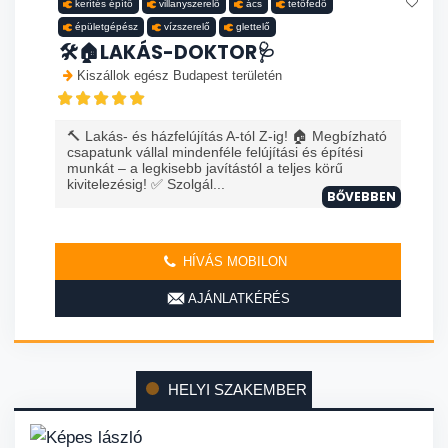
kerítés építő
villanyszerelő
ács
tetőfedő
épületgépész
vízszerelő
glettelő
🛠️🏠LAKÁS-DOKTOR🩺
Kiszállok egész Budapest területén
🔨 Lakás- és házfelújítás A-tól Z-ig! 🏠 Megbízható
csapatunk vállal mindenféle felújítási és építési
munkát – a legkisebb javítástól a teljes körű
kivitelezésig! ✅ Szolgál...
BŐVEBBEN
HÍVÁS MOBILON
AJÁNLATKÉRÉS
HELYI SZAKEMBER