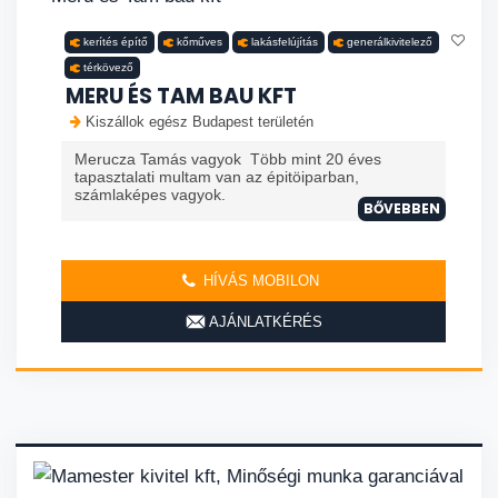
kerítés építő
kőműves
lakásfelújítás
generálkivitelező
térkövező
MERU ÉS TAM BAU KFT
Kiszállok egész Budapest területén
Merucza Tamás vagyok Több mint 20 éves
tapasztalati multam van az épitöiparban,
számlaképes vagyok.
BŐVEBBEN
HÍVÁS MOBILON
AJÁNLATKÉRÉS