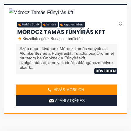
kerítés építő
kertész
kaputechnikus
MÓROCZ TAMÁS FŰNYÍRÁS KFT
Kiszállok egész Budapest területén
Szép napot kívánunk Mórocz Tamás vagyok az
Álomkerítés és a Fűnyíráskft Tuladonosa.Örömmel
mutatom be Önöknek a Fűnyíráskft.
szolgáltatásait, amelyek ideálisakMagánszemélyek
akár k...
BŐVEBBEN
HÍVÁS MOBILON
AJÁNLATKÉRÉS