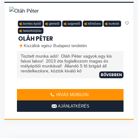
kerítés építő
glettelő
szigetelő
kőműves
burkoló
lakásfelújítás
OLÁH PÉTER
Kiszállok egész Budapest területén
Tisztelt munka adó! Oláh Péter vagyok,egy kis
falusi lakos! 2013 óta foglalkozom magas és
mélyépítői munkával! Állandó 5 fő brigád áll
rendelkezésre, köztük kiváló kő
BŐVEBBEN
HÍVÁS MOBILON
AJÁNLATKÉRÉS