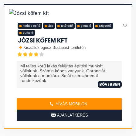
kerítés építő
ács
tetőfedő
glettelő
szigetelő
burkoló
JÓZSI KŐFEM KFT
Kiszállok egész Budapest területén
Mi teljes körű lakás felújítás építési munkát
vállalunk. Számla képes vagyunk. Garanciát
vállalunk a munkára. Saját szerszámmal
rendelkezünk.
BŐVEBBEN
HÍVÁS MOBILON
AJÁNLATKÉRÉS