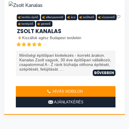
kerítés építő
villanyszerelő
ács
tetőfedő
vízszerelő
kertépítő
glettelő
ZSOLT KANALAS
Kiszállok egész Budapest területén
Minőségi építőipari kivitelezés - korrekt árakon.
Kanalas Zsolt vagyok, 30 éve építőipari vállalkozó,
csapatommal A - Z ránk bízhatja otthona építését,
szépítését, felújítását. ...
BŐVEBBEN
HÍVÁS MOBILON
AJÁNLATKÉRÉS