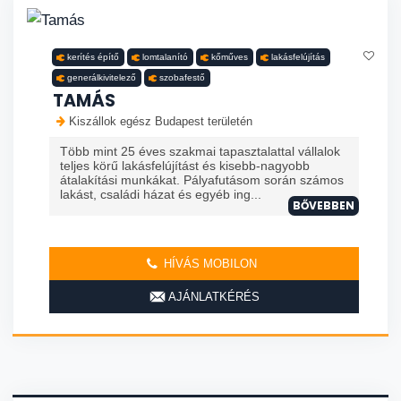
kerítés építő
lomtalanító
kőműves
lakásfelújítás
generálkivitelező
szobafestő
TAMÁS
Kiszállok egész Budapest területén
Több mint 25 éves szakmai tapasztalattal vállalok
teljes körű lakásfelújítást és kisebb-nagyobb
átalakítási munkákat. Pályafutásom során számos
lakást, családi házat és egyéb ing...
BŐVEBBEN
HÍVÁS MOBILON
AJÁNLATKÉRÉS