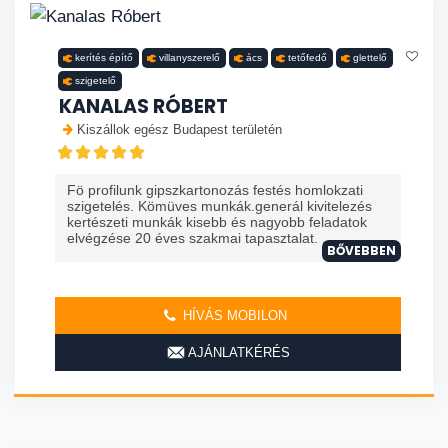
kerítés építő
villanyszerelő
ács
tetőfedő
glettelő
szigetelő
KANALAS RÓBERT
Kiszállok egész Budapest területén
Fö profilunk gipszkartonozás festés homlokzati
szigetelés. Kömüves munkák.generál kivitelezés
kertészeti munkák kisebb és nagyobb feladatok
elvégzése 20 éves szakmai tapasztalat. ...
BŐVEBBEN
HÍVÁS MOBILON
AJÁNLATKÉRÉS