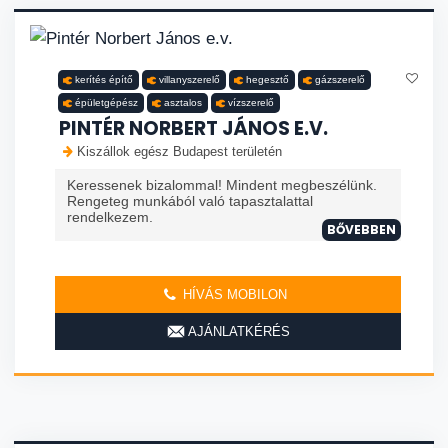
kerítés építő
villanyszerelő
hegesztő
gázszerelő
épületgépész
asztalos
vízszerelő
PINTÉR NORBERT JÁNOS E.V.
Kiszállok egész Budapest területén
Keressenek bizalommal! Mindent megbeszélünk.
Rengeteg munkából való tapasztalattal
rendelkezem.
BŐVEBBEN
HÍVÁS MOBILON
AJÁNLATKÉRÉS