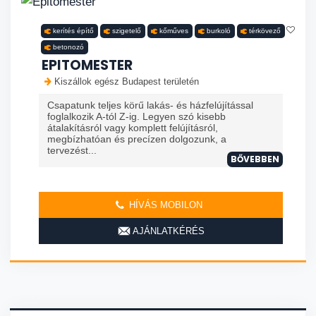
kerítés építő
szigetelő
kőműves
burkoló
térkövező
betonozó
EPITOMESTER
Kiszállok egész Budapest területén
Csapatunk teljes körű lakás- és házfelújítással
foglalkozik A-tól Z-ig. Legyen szó kisebb
átalakításról vagy komplett felújításról,
megbízhatóan és precízen dolgozunk, a
tervezést...
BŐVEBBEN
HÍVÁS MOBILON
AJÁNLATKÉRÉS