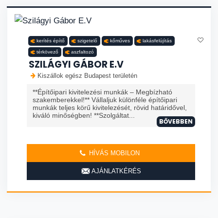
kerítés építő
szigetelő
kőműves
lakásfelújítás
térkövező
aszfaltozó
SZILÁGYI GÁBOR E.V
Kiszállok egész Budapest területén
**Építőipari kivitelezési munkák – Megbízható
szakemberekkel!** Vállaljuk különféle építőipari
munkák teljes körű kivitelezését, rövid határidővel,
kiváló minőségben! **Szolgáltat...
BŐVEBBEN
HÍVÁS MOBILON
AJÁNLATKÉRÉS