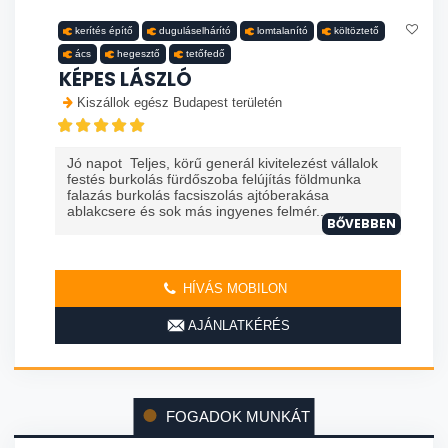
kerítés építő
duguláselhárító
lomtalanító
költöztető
ács
hegesztő
tetőfedő
KÉPES LÁSZLÓ
Kiszállok egész Budapest területén
Jó napot Teljes, körű generál kivitelezést vállalok
festés burkolás fürdőszoba felújítás földmunka
falazás burkolás facsiszolás ajtóberakása
ablakcsere és sok más ingyenes felmér...
BŐVEBBEN
HÍVÁS MOBILON
AJÁNLATKÉRÉS
FOGADOK MUNKÁT