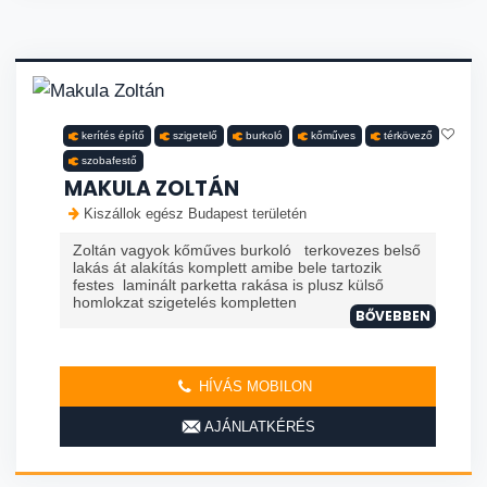
kerítés építő
szigetelő
burkoló
kőműves
térkövező
szobafestő
MAKULA ZOLTÁN
Kiszállok egész Budapest területén
Zoltán vagyok kőműves burkoló terkovezes belső
lakás át alakítás komplett amibe bele tartozik
festes laminált parketta rakása is plusz külső
homlokzat szigetelés kompletten
BŐVEBBEN
HÍVÁS MOBILON
AJÁNLATKÉRÉS