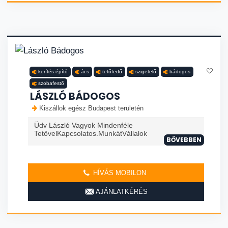
kerítés építő
ács
tetőfedő
szigetelő
bádogos
szobafestő
LÁSZLÓ BÁDOGOS
Kiszállok egész Budapest területén
Üdv László Vagyok Mindenféle
TetővelKapcsolatos.MunkátVállalok
BŐVEBBEN
HÍVÁS MOBILON
AJÁNLATKÉRÉS