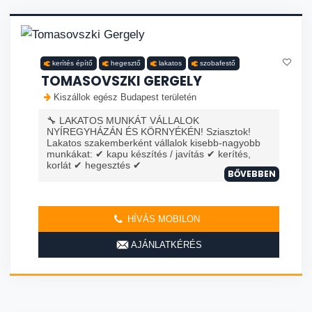
kerítés építő
hegesztő
lakatos
szobafestő
TOMASOVSZKI GERGELY
Kiszállok egész Budapest területén
🔧 LAKATOS MUNKÁT VÁLLALOK
NYÍREGYHÁZÁN ÉS KÖRNYÉKÉN! Sziasztok!
Lakatos szakemberként vállalok kisebb-nagyobb
munkákat: ✔ kapu készítés / javítás ✔ kerítés,
korlát ✔ hegesztés ✔
BŐVEBBEN
HÍVÁS MOBILON
AJÁNLATKÉRÉS