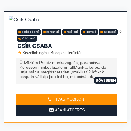
kerítés építő
költöztető
tetőfedő
glettelő
szigetelő
térkövező
CSÍK CSABA
Kiszállok egész Budapest területén
Üdvözlöm Precíz munkavégzés, garanciával –
Keressen minket bizalommal!Munkát keres, de
unja már a megbízhatatlan „szakikat”? Kft.-nk
csapata vállalja [ide írd be, mit csináltok, ...
BŐVEBBEN
HÍVÁS MOBILON
AJÁNLATKÉRÉS