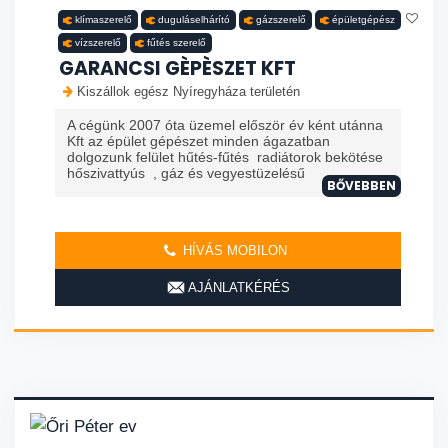
klímaszerelő
duguláselhárító
gázszerelő
épületgépész
vízszerelő
fűtés szerelő
GARANCSI GÈPÈSZET KFT
Kiszállok egész Nyíregyháza területén
A cégünk 2007 óta üzemel először év ként utánna
Kft az épület gépészet minden ágazatban
dolgozunk felület hűtés-fűtés radiátorok bekötése
hőszivattyús , gáz és vegyestüzelésű
BŐVEBBEN
HÍVÁS MOBILON
AJÁNLATKÉRÉS