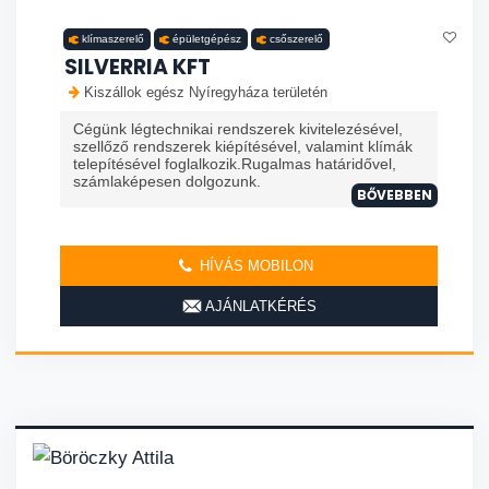
klímaszerelő
épületgépész
csőszerelő
SILVERRIA KFT
Kiszállok egész Nyíregyháza területén
Cégünk légtechnikai rendszerek kivitelezésével,
szellőző rendszerek kiépítésével, valamint klímák
telepítésével foglalkozik.Rugalmas határidővel,
számlaképesen dolgozunk.
BŐVEBBEN
HÍVÁS MOBILON
AJÁNLATKÉRÉS