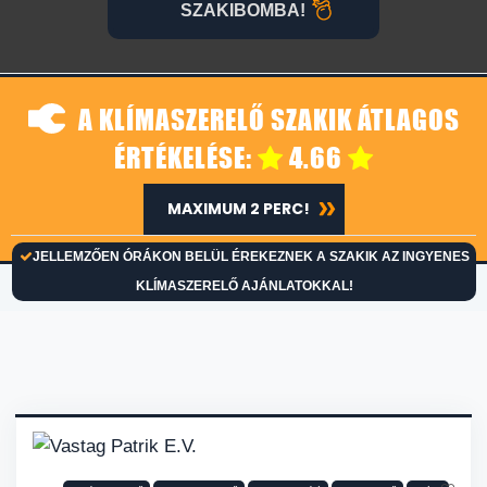
SZAKIBOMBA!
A KLÍMASZERELŐ SZAKIK ÁTLAGOS
ÉRTÉKELÉSE:
4.66
MAXIMUM 2 PERC!
JELLEMZŐEN ÓRÁKON BELÜL ÉREKEZNEK A SZAKIK AZ INGYENES
KLÍMASZERELŐ AJÁNLATOKKAL!