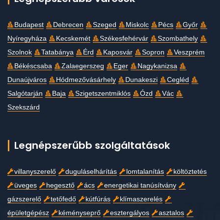
Budapest
Debrecen
Szeged
Miskolc
Pécs
Győr
Nyíregyháza
Kecskemét
Székesfehérvár
Szombathely
Szolnok
Tatabánya
Érd
Kaposvár
Sopron
Veszprém
Békéscsaba
Zalaegerszeg
Eger
Nagykanizsa
Dunaújváros
Hódmezővásárhely
Dunakeszi
Cegléd
Salgótarján
Baja
Szigetszentmiklós
Ózd
Vác
Szekszárd
Legnépszerűbb szolgáltatások
villanyszerelő
duguláselhárítás
lomtalanítás
költöztetés
üveges
hegesztő
ács
energetikai tanúsítvány
gázszerelő
tetőfedő
kútfúrás
klímaszerelés
épületgépész
kéményseprő
esztergályos
asztalos