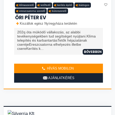
klímaszerelő
tetőfedő
kerítés építő
bádogos
ereszcsatorna szerelő
bútorszerelő
ŐRI PÉTER EV
Kiszállok egész Nyíregyháza területén
202q óta müködő vállakozás, az alabbi
tevékenységekben tud segítséget nyújtani.Klíma
telepítés és karbantartásTetők héjazatának
cseréjeEreszcsatorna elhelyezés illetbe
csereKerítés k...
BŐVEBBEN
HÍVÁS MOBILON
AJÁNLATKÉRÉS