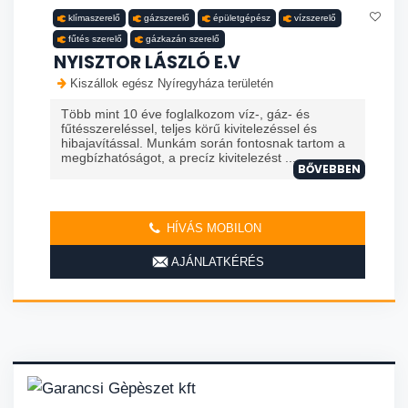
klímaszerelő
gázszerelő
épületgépész
vízszerelő
fűtés szerelő
gázkazán szerelő
NYISZTOR LÁSZLÓ E.V
Kiszállok egész Nyíregyháza területén
Több mint 10 éve foglalkozom víz-, gáz- és
fűtésszereléssel, teljes körű kivitelezéssel és
hibajavítással. Munkám során fontosnak tartom a
megbízhatóságot, a precíz kivitelezést ...
BŐVEBBEN
HÍVÁS MOBILON
AJÁNLATKÉRÉS