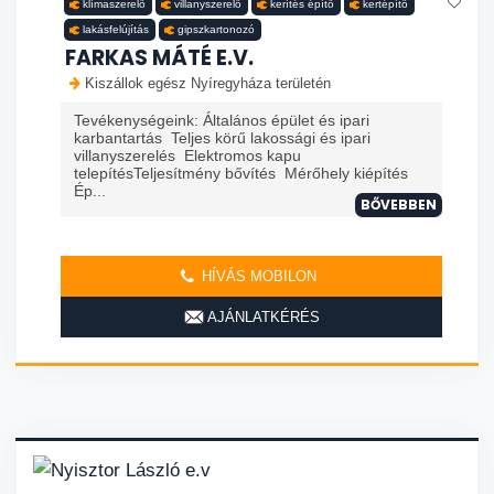
klímaszerelő
villanyszerelő
kerítés építő
kertépítő
lakásfelújítás
gipszkartonozó
FARKAS MÁTÉ E.V.
Kiszállok egész Nyíregyháza területén
Tevékenységeink: Általános épület és ipari
karbantartás Teljes körű lakossági és ipari
villanyszerelés Elektromos kapu
telepítésTeljesítmény bővítés Mérőhely kiépítés
Ép...
BŐVEBBEN
HÍVÁS MOBILON
AJÁNLATKÉRÉS