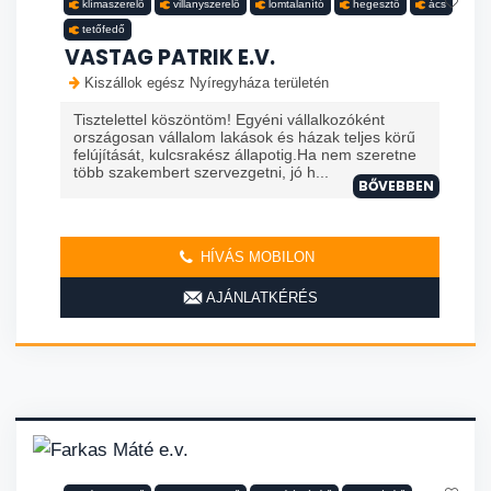
klímaszerelő
villanyszerelő
lomtalanító
hegesztő
ács
tetőfedő
VASTAG PATRIK E.V.
Kiszállok egész Nyíregyháza területén
Tisztelettel köszöntöm! Egyéni vállalkozóként
országosan vállalom lakások és házak teljes körű
felújítását, kulcsrakész állapotig.Ha nem szeretne
több szakembert szervezgetni, jó h...
BŐVEBBEN
HÍVÁS MOBILON
AJÁNLATKÉRÉS