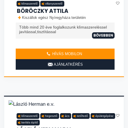
klímaszerelő
villanyszerelő
BÖRÖCZKY ATTILA
Kiszállok egész Nyíregyháza területén
Több mind 20 ève foglalkozunk klìmaszerelèssel
javìtàssal,tisztìtàssal
BŐVEBBEN
HÍVÁS MOBILON
AJÁNLATKÉRÉS
klímaszerelő
hegesztő
ács
tetőfedő
épületgépész
kerítés építő