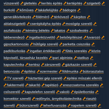
vízszerelő
glettelés
kerítés építés
kertépítés
szigetelő
burkoló
kőműves
lakásfelújítás
bádogos
generálkivitelezés
földmérő
térkövező
kárpitos
ablakszigetelő
cserépkályha építés
mosógép szerelő
aszfaltozás
kémény bélelés
lakatos
szobafestés
lakberendező
ingatlanközvetítő
belsőépítészet
fuvarozó
gipszkartonozás
hűtőgép szerelő
parketta csiszolás
padlóburkolás
ingatlan értékbecslő
fűtés szerelés
közös
képviselő, társasház kezelés
ipari alpinista
statikus
kaputechnika
kertész
zárszerelő
gázkazán szerelő
betonozás
építész
ezermester
földmunka
bútorasztalos
TV szerelő
háztartási gép szerelő
építési műszaki ellenőr
fakitermelő
takarító
tapétázó
ereszcsatorna szerelés
csőszerelő
kaputelefon szerelő
vakoló
épületbontás
konvektor szerelő
redőnyös, árnyékolástechnika
riasztó
szerelő
bútorszerelő
teherfuvarozás
napelem szerelő