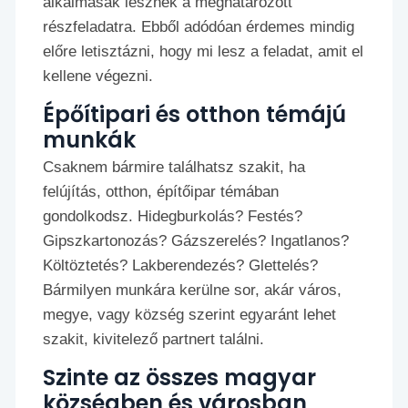
alkalmasak lesznek a meghatározott
részfeladatra. Ebből adódóan érdemes mindig
előre letisztázni, hogy mi lesz a feladat, amit el
kellene végezni.
Épőítipari és otthon témájú
munkák
Csaknem bármire találhatsz szakit, ha
felújítás, otthon, építőipar témában
gondolkodsz. Hidegburkolás? Festés?
Gipszkartonozás? Gázszerelés? Ingatlanos?
Költöztetés? Lakberendezés? Glettelés?
Bármilyen munkára kerülne sor, akár város,
megye, vagy község szerint egyaránt lehet
szakit, kivitelező partnert találni.
Szinte az összes magyar
községben és városban