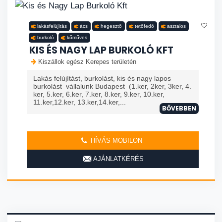
lakásfelújítás
ács
hegesztő
tetőfedő
asztalos
burkoló
kőműves
KIS ÉS NAGY LAP BURKOLÓ KFT
Kiszállok egész Kerepes területén
Lakás felújítást, burkolást, kis és nagy lapos
burkolást vállalunk Budapest (1.ker, 2ker, 3ker, 4.
ker, 5.ker, 6.ker, 7.ker, 8.ker, 9.ker, 10.ker,
11.ker,12.ker, 13.ker,14.ker,...
BŐVEBBEN
HÍVÁS MOBILON
AJÁNLATKÉRÉS