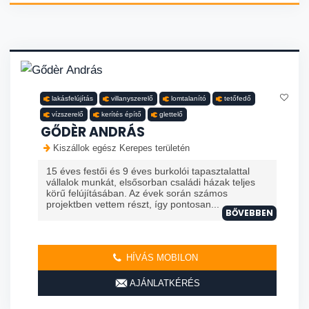
lakásfelújítás
villanyszerelő
lomtalanító
tetőfedő
vízszerelő
kerítés építő
glettelő
GŐDÈR ANDRÁS
Kiszállok egész Kerepes területén
15 éves festői és 9 éves burkolói tapasztalattal
vállalok munkát, elsősorban családi házak teljes
körű felújításában. Az évek során számos
projektben vettem részt, így pontosan...
BŐVEBBEN
HÍVÁS MOBILON
AJÁNLATKÉRÉS