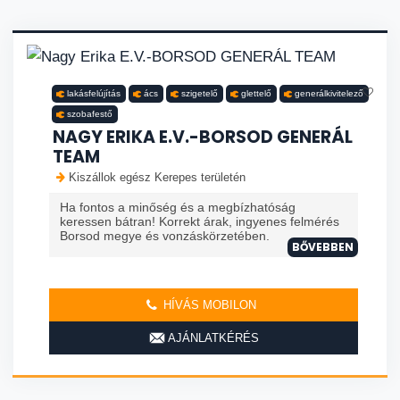
lakásfelújítás
ács
szigetelő
glettelő
generálkivitelező
szobafestő
NAGY ERIKA E.V.-BORSOD GENERÁL
TEAM
Kiszállok egész Kerepes területén
Ha fontos a minőség és a megbízhatóság
keressen bátran! Korrekt árak, ingyenes felmérés
Borsod megye és vonzáskörzetében.
BŐVEBBEN
HÍVÁS MOBILON
AJÁNLATKÉRÉS