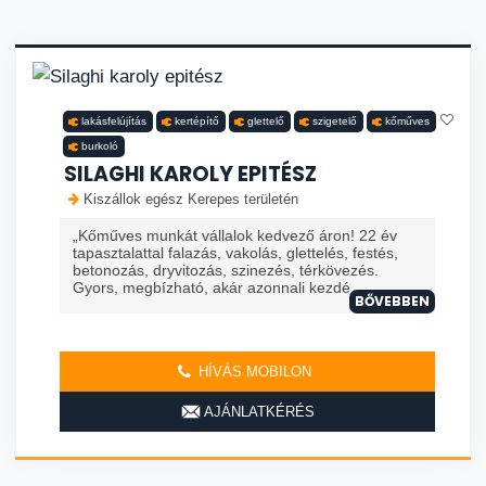
lakásfelújítás
kertépítő
glettelő
szigetelő
kőműves
burkoló
SILAGHI KAROLY EPITÉSZ
Kiszállok egész Kerepes területén
„Kőműves munkát vállalok kedvező áron! 22 év
tapasztalattal falazás, vakolás, glettelés, festés,
betonozás, dryvitozás, szinezés, térkövezés.
Gyors, megbízható, akár azonnali kezdé
BŐVEBBEN
HÍVÁS MOBILON
AJÁNLATKÉRÉS