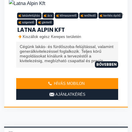
lakásfelújítás
ács
klímaszerelő
tetőfedő
kerítés építő
szigetelő
glettelő
LATNA ALPIN KFT
Kiszállok egész Kerepes területén
Cégünk lakás- és fürdőszoba-felújítással, valamint
generálkivitelezéssel foglalkozik. Teljes körű
megoldásokat kínálunk a tervezéstől a
kivitelezésig, megbízható csapattal és precíz ...
BŐVEBBEN
HÍVÁS MOBILON
AJÁNLATKÉRÉS