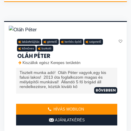
lakásfelújítás
glettelő
kerítés építő
szigetelő
kőműves
burkoló
OLÁH PÉTER
Kiszállok egész Kerepes területén
Tisztelt munka adó! Oláh Péter vagyok,egy kis
falusi lakos! 2013 óta foglalkozom magas és
mélyépítői munkával! Állandó 5 fő brigád áll
rendelkezésre, köztük kiváló kő
BŐVEBBEN
HÍVÁS MOBILON
AJÁNLATKÉRÉS