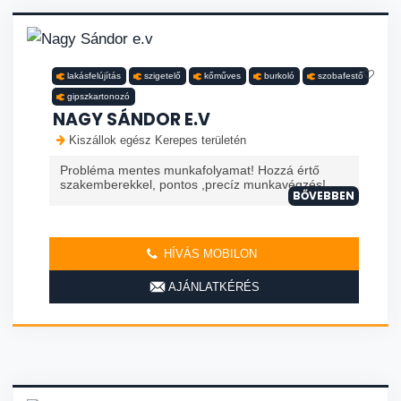
lakásfelújítás
szigetelő
kőműves
burkoló
szobafestő
gipszkartonozó
NAGY SÁNDOR E.V
Kiszállok egész Kerepes területén
Probléma mentes munkafolyamat! Hozzá értő
szakemberekkel, pontos ,precíz munkavégzés!
BŐVEBBEN
HÍVÁS MOBILON
AJÁNLATKÉRÉS