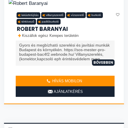
lakásfelújítás
villanyszerelő
vízszerelő
burkoló
térkövező
padlóburkoló
ROBERT BARANYAI
Kiszállok egész Kerepes területén
Gyors és megbízható szerelési és javítási munkák
Budapest és környékén. https://sos-mester-pro-
budapest-bac4f2.webnode.hu/ Villanyszerelés,
(konektor,kapcsoló eph érintésvédelem gyen...
BŐVEBBEN
HÍVÁS MOBILON
AJÁNLATKÉRÉS