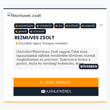
lakásfelújítás
lomtalanító
ács
tetőfedő
szigetelő
glettelő
vízszerelő
REZMUVES ZSOLT
Kiszállok egész Kerepes területén
Üdvözlöm!Rézműves Zsolt vagyok.Több éves
tapasztalattal vállalok mindenféle kőműves munkát
megbízhatóan és precízen. Számomra fontos a
pontos, tiszta és minőségi kivitelezés, legye...
BŐVEBBEN
HÍVÁS MOBILON
AJÁNLATKÉRÉS