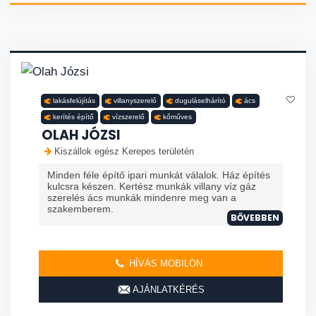
lakásfelújítás
villanyszerelő
duguláselhárító
ács
kerítés építő
vízszerelő
kőműves
OLAH JÓZSI
Kiszállok egész Kerepes területén
Minden féle építő ipari munkát válalok. Ház építés
kulcsra készen. Kertész munkák villany víz gáz
szerelés ács munkák mindenre meg van a
szakemberem.
BŐVEBBEN
HÍVÁS MOBILON
AJÁNLATKÉRÉS