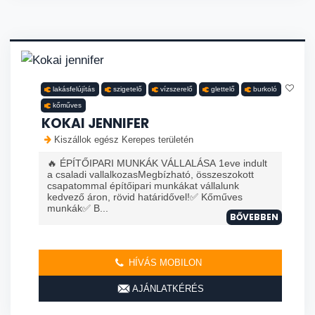
lakásfelújítás
szigetelő
vízszerelő
glettelő
burkoló
kőműves
KOKAI JENNIFER
Kiszállok egész Kerepes területén
🔥 ÉPÍTŐIPARI MUNKÁK VÁLLALÁSA 1eve indult
a csaladi vallalkozasMegbízható, összeszokott
csapatommal építőipari munkákat vállalunk
kedvező áron, rövid határidővel!✅ Kőműves
munkák✅ B...
BŐVEBBEN
HÍVÁS MOBILON
AJÁNLATKÉRÉS