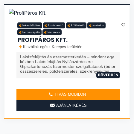
lakásfelújítás
lomtalanító
költöztető
asztalos
kerítés építő
kőműves
PROFIPÁROS KFT.
Kiszállok egész Kerepes területén
Lakásfelújítás és ezermesterkedés – mindent egy
kézben Lakásfelújítás Nyílászárócsere
Gipszkartonozás Ezermester szolgáltatások (bútor
összeszerelés, polcfelszerelés, szekrényjavítás, ...
BŐVEBBEN
HÍVÁS MOBILON
AJÁNLATKÉRÉS