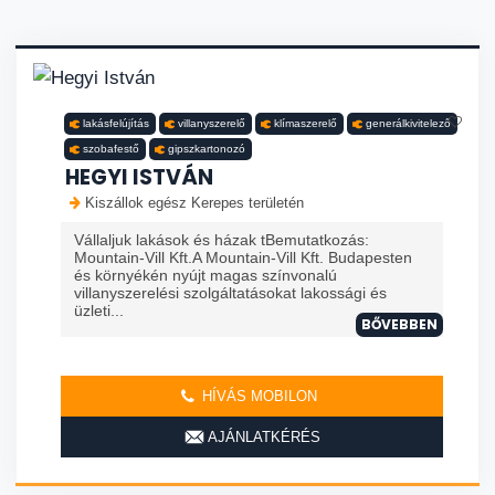
lakásfelújítás
villanyszerelő
klímaszerelő
generálkivitelező
szobafestő
gipszkartonozó
HEGYI ISTVÁN
Kiszállok egész Kerepes területén
Vállaljuk lakások és házak tBemutatkozás:
Mountain-Vill Kft.A Mountain-Vill Kft. Budapesten
és környékén nyújt magas színvonalú
villanyszerelési szolgáltatásokat lakossági és
üzleti...
BŐVEBBEN
HÍVÁS MOBILON
AJÁNLATKÉRÉS