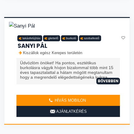
lakásfelújítás
glettelő
burkoló
szobafestő
SANYI PÁL
Kiszállok egész Kerepes területén
Üdvözlöm önöket! Ha pontos, esztétikus
burkolásra vágyik hívjon bizalommal több mint 15
éves tapasztalattal a hátam mögött megtanultam
hogy a megrendelő elégedettségéneka kulcsa ...
BŐVEBBEN
HÍVÁS MOBILON
AJÁNLATKÉRÉS