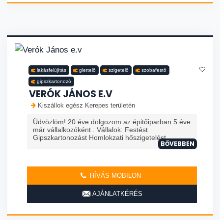
lakásfelújítás
glettelő
szigetelő
szobafestő
gipszkartonozó
VERÓK JÁNOS E.V
Kiszállok egész Kerepes területén
Üdvözlöm! 20 éve dolgozom az épitőiparban 5 éve
már vállalkozóként . Vállalok: Festést
Gipszkartonozást Homlokzati hőszigetelést
BŐVEBBEN
HÍVÁS MOBILON
AJÁNLATKÉRÉS