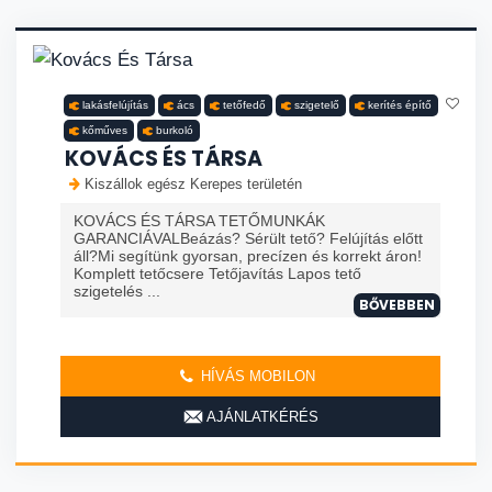
lakásfelújítás
ács
tetőfedő
szigetelő
kerítés építő
kőműves
burkoló
KOVÁCS ÉS TÁRSA
Kiszállok egész Kerepes területén
KOVÁCS ÉS TÁRSA TETŐMUNKÁK
GARANCIÁVALBeázás? Sérült tető? Felújítás előtt
áll?Mi segítünk gyorsan, precízen és korrekt áron!
Komplett tetőcsere Tetőjavítás Lapos tető
szigetelés ...
BŐVEBBEN
HÍVÁS MOBILON
AJÁNLATKÉRÉS