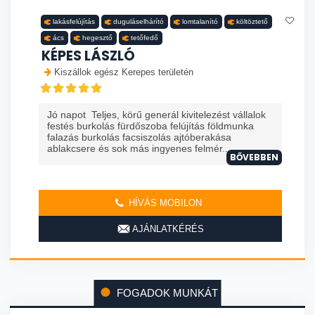
lakásfelújítás
duguláselhárító
lomtalanító
költöztető
ács
hegesztő
tetőfedő
KÉPES LÁSZLÓ
Kiszállok egész Kerepes területén
Jó napot Teljes, körű generál kivitelezést vállalok
festés burkolás fürdőszoba felújítás földmunka
falazás burkolás facsiszolás ajtóberakása
ablakcsere és sok más ingyenes felmér...
BŐVEBBEN
HÍVÁS MOBILON
AJÁNLATKÉRÉS
FOGADOK MUNKÁT