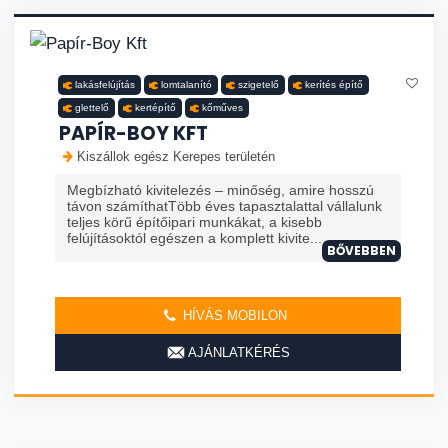
lakásfelújítás
lomtalanító
szigetelő
kerítés építő
glettelő
kertépítő
kőműves
PAPÍR-BOY KFT
Kiszállok egész Kerepes területén
Megbízható kivitelezés – minőség, amire hosszú
távon számíthatTöbb éves tapasztalattal vállalunk
teljes körű építőipari munkákat, a kisebb
felújításoktól egészen a komplett kivite...
BŐVEBBEN
HÍVÁS MOBILON
AJÁNLATKÉRÉS