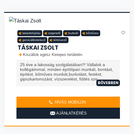
lakásfelújítás
szigetelő
burkoló
kőműves
generálkivitelező
térkövező
TÁSKAI ZSOLT
Kiszállok egész Kerepes területén
25 éve a lakosság szolgálatában!!! Vállalok a
kollégáimmal, minden építőipari munkát, bontást,
építést, kőműves munkát,burkolást, festést,
gipszkartonozást, vízszerelést, fűttés sze...
BŐVEBBEN
HÍVÁS MOBILON
AJÁNLATKÉRÉS