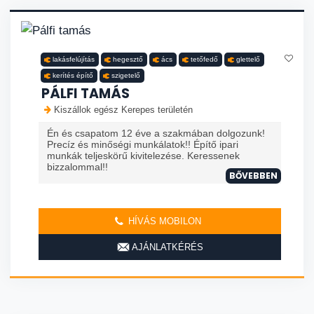
lakásfelújítás
hegesztő
ács
tetőfedő
glettelő
kerítés építő
szigetelő
PÁLFI TAMÁS
Kiszállok egész Kerepes területén
Én és csapatom 12 éve a szakmában dolgozunk!
Precíz és minőségi munkálatok!! Építő ipari
munkák teljeskörű kivitelezése. Keressenek
bizzalommal!!
BŐVEBBEN
HÍVÁS MOBILON
AJÁNLATKÉRÉS