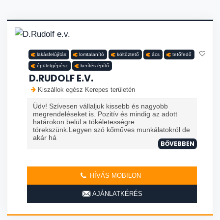
lakásfelújítás
lomtalanító
költöztető
ács
tetőfedő
épületgépész
kerítés építő
D.RUDOLF E.V.
Kiszállok egész Kerepes területén
Üdv! Szívesen vállaljuk kissebb és nagyobb
megrendeléseket is. Pozitív és mindig az adott
határokon belül a tökéletességre
törekszünk.Legyen szó kőműves munkálatokról de
akár há
BŐVEBBEN
HÍVÁS MOBILON
AJÁNLATKÉRÉS