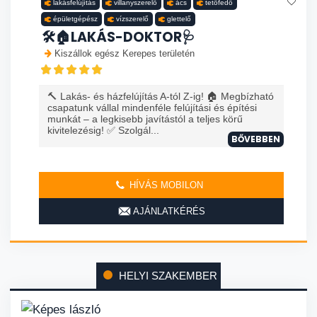
lakásfelújítás
villanyszerelő
ács
tetőfedő
épületgépész
vízszerelő
glettelő
🛠️🏠LAKÁS-DOKTOR🩺
Kiszállok egész Kerepes területén
🔨 Lakás- és házfelújítás A-tól Z-ig! 🏠 Megbízható
csapatunk vállal mindenféle felújítási és építési
munkát – a legkisebb javítástól a teljes körű
kivitelezésig! ✅ Szolgál...
BŐVEBBEN
HÍVÁS MOBILON
AJÁNLATKÉRÉS
HELYI SZAKEMBER