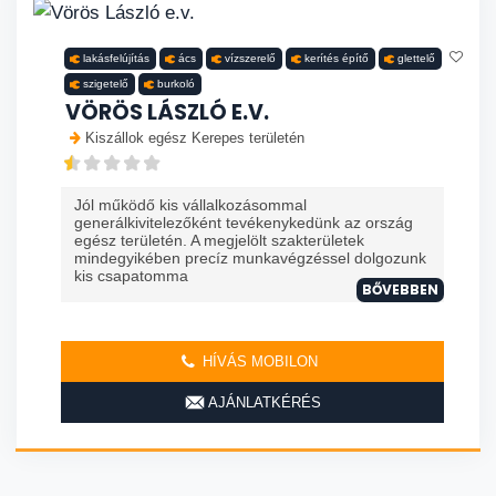
lakásfelújítás
ács
vízszerelő
kerítés építő
glettelő
szigetelő
burkoló
VÖRÖS LÁSZLÓ E.V.
Kiszállok egész Kerepes területén
Jól működő kis vállalkozásommal
generálkivitelezőként tevékenykedünk az ország
egész területén. A megjelölt szakterületek
mindegyikében precíz munkavégzéssel dolgozunk
kis csapatomma
BŐVEBBEN
HÍVÁS MOBILON
AJÁNLATKÉRÉS