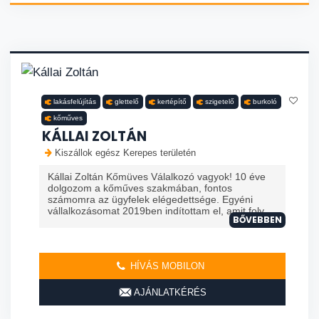
lakásfelújítás
glettelő
kertépítő
szigetelő
burkoló
kőműves
KÁLLAI ZOLTÁN
Kiszállok egész Kerepes területén
Kállai Zoltán Kőmüves Válalkozó vagyok! 10 éve
dolgozom a kőműves szakmában, fontos
számomra az ügyfelek elégedettsége. Egyéni
vállalkozásomat 2019ben indítottam el, amit foly...
BŐVEBBEN
HÍVÁS MOBILON
AJÁNLATKÉRÉS