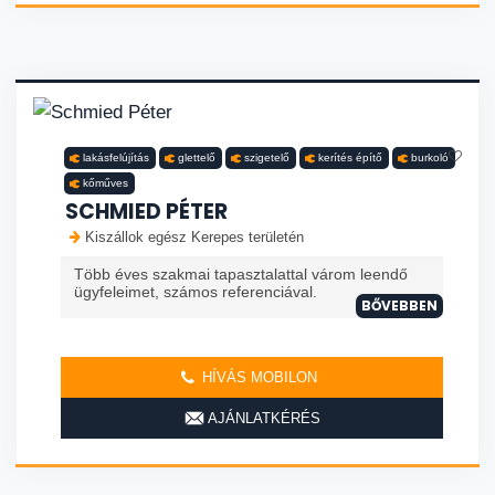
lakásfelújítás
glettelő
szigetelő
kerítés építő
burkoló
kőműves
SCHMIED PÉTER
Kiszállok egész Kerepes területén
Több éves szakmai tapasztalattal várom leendő
ügyfeleimet, számos referenciával.
BŐVEBBEN
HÍVÁS MOBILON
AJÁNLATKÉRÉS