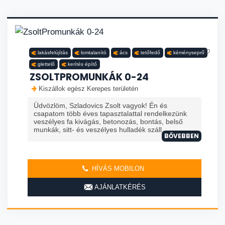
lakásfelújítás
lomtalanító
ács
tetőfedő
kéményseprő
glettelő
kerítés építő
ZSOLTPROMUNKÁK 0-24
Kiszállok egész Kerepes területén
Üdvözlöm, Szladovics Zsolt vagyok! Én és
csapatom több éves tapasztalattal rendelkezünk
veszélyes fa kivágás, betonozás, bontás, belső
munkák, sitt- és veszélyes hulladék száll...
BŐVEBBEN
HÍVÁS MOBILON
AJÁNLATKÉRÉS