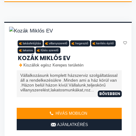
lakásfelújítás
villanyszerelő
hegesztő
kerítés építő
lakatos
fűtés szerelő
KOZÁK MIKLÓS EV
Kiszállok egész Kerepes területén
Vállalkozásunk komplett házszerviz szolgáltatással
áll a rendelkezésükre .Minden ami a ház körül van
.Házon belül házon kívül.Vállalunk,teljeskörű
villanyszerelést,lakatosmunkákat,roz...
BŐVEBBEN
HÍVÁS MOBILON
AJÁNLATKÉRÉS