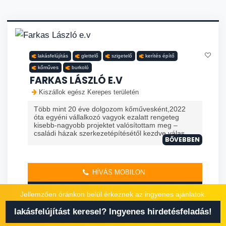
lakásfelújítás
glettelő
szigetelő
kerítés építő
kőműves
burkoló
FARKAS LÁSZLÓ E.V
Kiszállok egész Kerepes területén
Több mint 20 éve dolgozom kőművesként,2022
óta egyéni vállalkozó vagyok ezalatt rengeteg
kisebb-nagyobb projektet valósítottam meg –
családi házak szerkezetépítésétől kezdve válas...
BŐVEBBEN
HÍVÁS MOBILON
AJÁNLATKÉRÉS
Jellemzően óránkon belül érkeznek az ingyenes ajánlatok.
lakásfelújítást keresel? Ingyenes hirdetésfeladás!