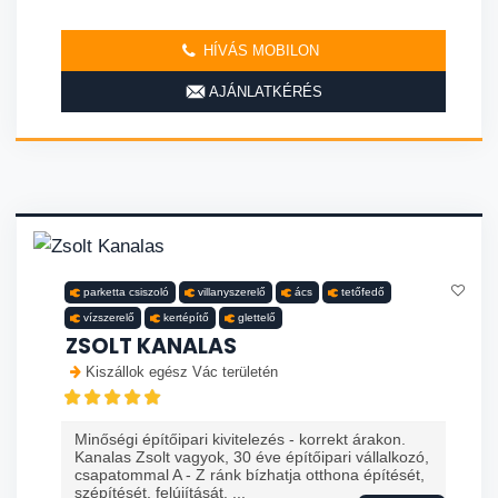
HÍVÁS MOBILON
AJÁNLATKÉRÉS
parketta csiszoló
villanyszerelő
ács
tetőfedő
vízszerelő
kertépítő
glettelő
ZSOLT KANALAS
Kiszállok egész Vác területén
Minőségi építőipari kivitelezés - korrekt árakon.
Kanalas Zsolt vagyok, 30 éve építőipari vállalkozó,
csapatommal A - Z ránk bízhatja otthona építését,
szépítését, felújítását. ...