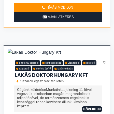
HÍVÁS MOBILON
AJÁNLATKÉRÉS
parketta csiszoló
épületgépész
vízszerelő
glettelő
szigetelő
kerítés építő
lakásfelújítás
LAKÁS DOKTOR HUNGARY KFT
Kiszállok egész Vác területén
Cégünk küldetéseMunkáinkat jelenleg 11 fővel
végezzük, elsősorban magán megrendelések
teljesítésével, de természetesen cégeknek is
készséggel rendelkezésére állunk, kiválóan
képzett ...
BŐVEBBEN