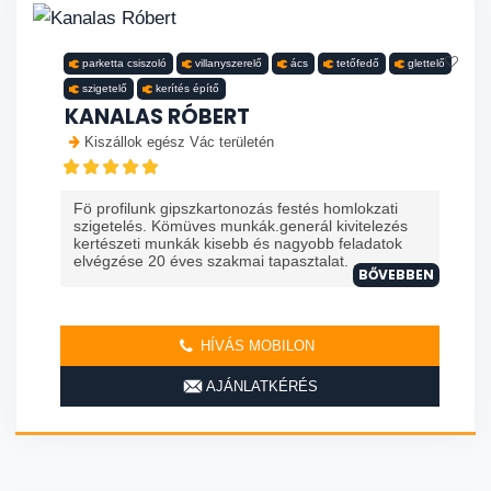
parketta csiszoló
villanyszerelő
ács
tetőfedő
glettelő
szigetelő
kerítés építő
KANALAS RÓBERT
Kiszállok egész Vác területén
Fö profilunk gipszkartonozás festés homlokzati
szigetelés. Kömüves munkák.generál kivitelezés
kertészeti munkák kisebb és nagyobb feladatok
elvégzése 20 éves szakmai tapasztalat. ...
BŐVEBBEN
HÍVÁS MOBILON
AJÁNLATKÉRÉS