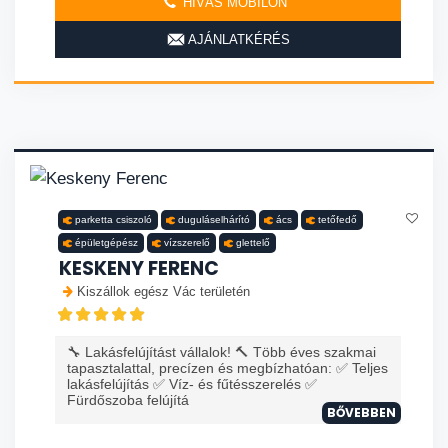
HÍVÁS MOBILON
AJÁNLATKÉRÉS
parketta csiszoló
duguláselhárító
ács
tetőfedő
épületgépész
vízszerelő
glettelő
KESKENY FERENC
Kiszállok egész Vác területén
🔧 Lakásfelújítást vállalok! 🔨 Több éves szakmai
tapasztalattal, precízen és megbízhatóan: ✅ Teljes
lakásfelújítás ✅ Víz- és fűtésszerelés ✅
Fürdőszoba felújítá
BŐVEBBEN