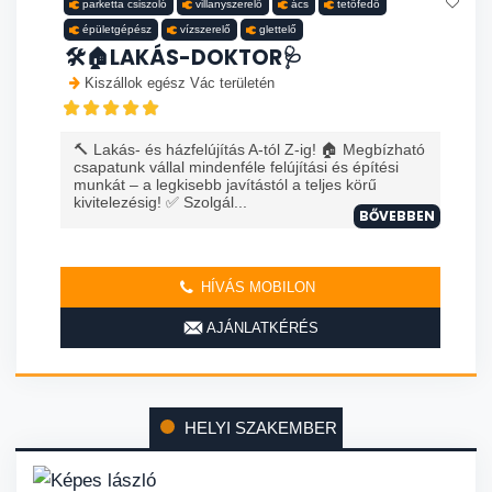
parketta csiszoló
villanyszerelő
ács
tetőfedő
épületgépész
vízszerelő
glettelő
🛠️🏠LAKÁS-DOKTOR🩺
Kiszállok egész Vác területén
🔨 Lakás- és házfelújítás A-tól Z-ig! 🏠 Megbízható
csapatunk vállal mindenféle felújítási és építési
munkát – a legkisebb javítástól a teljes körű
kivitelezésig! ✅ Szolgál...
BŐVEBBEN
HÍVÁS MOBILON
AJÁNLATKÉRÉS
HELYI SZAKEMBER