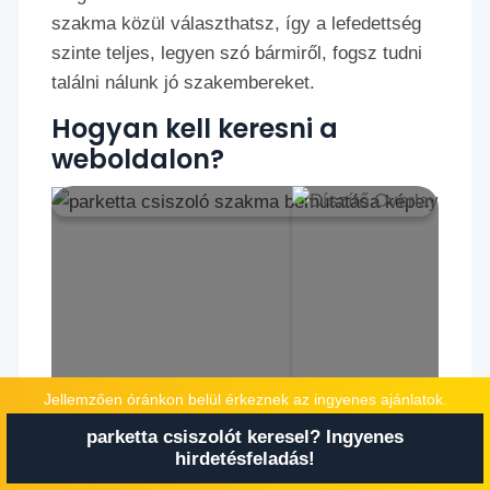
szakma közül választhatsz, így a lefedettség
szinte teljes, legyen szó bármiről, fogsz tudni
találni nálunk jó szakembereket.
Hogyan kell keresni a
weboldalon?
Jellemzően óránkon belül érkeznek az ingyenes ajánlatok.
parketta csiszolót keresel? Ingyenes
Kereséskor mindig tekints meg több adatlapot
hirdetésfeladás!
is, így ki tudod választani a számodra