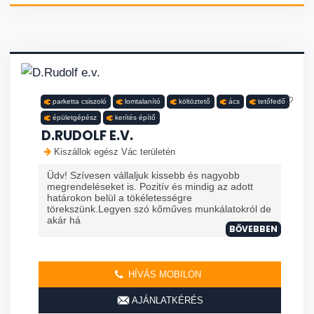
parketta csiszoló
lomtalanító
költöztető
ács
tetőfedő
épületgépész
kerítés építő
D.RUDOLF E.V.
Kiszállok egész Vác területén
Üdv! Szívesen vállaljuk kissebb és nagyobb
megrendeléseket is. Pozitív és mindig az adott
határokon belül a tökéletességre
törekszünk.Legyen szó kőműves munkálatokról de
akár há
BŐVEBBEN
HÍVÁS MOBILON
AJÁNLATKÉRÉS