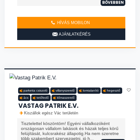
BŐVEBBEN
HÍVÁS MOBILON
AJÁNLATKÉRÉS
parketta csiszoló
villanyszerelő
lomtalanító
hegesztő
ács
tetőfedő
klímaszerelő
VASTAG PATRIK E.V.
Kiszállok egész Vác területén
Tisztelettel köszöntöm! Egyéni vállalkozóként
országosan vállalom lakások és házak teljes körű
felújítását, kulcsrakész állapotig.Ha nem szeretne
több szakembert szervezgetni, jó h...