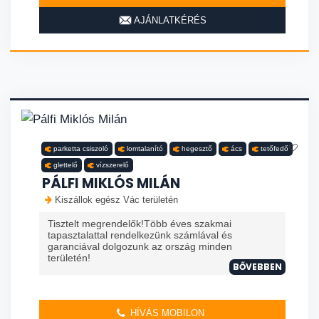
AJÁNLATKÉRÉS
parketta csiszoló
lomtalanító
hegesztő
ács
tetőfedő
glettelő
vízszerelő
PÁLFI MIKLÓS MILÁN
Kiszállok egész Vác területén
Tisztelt megrendelők!Több éves szakmai
tapasztalattal rendelkezünk számlával és
garanciával dolgozunk az ország minden
területén!
BŐVEBBEN
HÍVÁS MOBILON