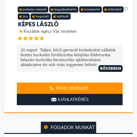
parketta csiszoló
duguláselhárító
lomtalanító
költöztető
ács
hegesztő
tetőfedő
KÉPES LÁSZLÓ
Kiszállok egész Vác területén
Jó napot Teljes, körű generál kivitelezést vállalok
festés burkolás fürdőszoba felújítás földmunka
falazás burkolás facsiszolás ajtóberakása
ablakcsere és sok más ingyenes felmér...
BŐVEBBEN
HÍVÁS MOBILON
AJÁNLATKÉRÉS
FOGADOK MUNKÁT