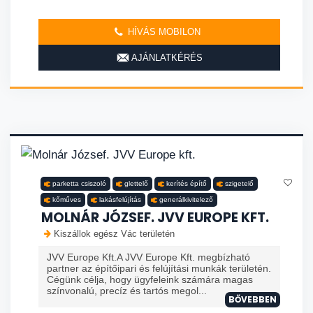
HÍVÁS MOBILON
AJÁNLATKÉRÉS
parketta csiszoló
glettelő
kerítés építő
szigetelő
kőműves
lakásfelújítás
generálkivitelező
MOLNÁR JÓZSEF. JVV EUROPE KFT.
Kiszállok egész Vác területén
JVV Europe Kft.A JVV Europe Kft. megbízható
partner az építőipari és felújítási munkák területén.
Cégünk célja, hogy ügyfeleink számára magas
színvonalú, precíz és tartós megol...
BŐVEBBEN