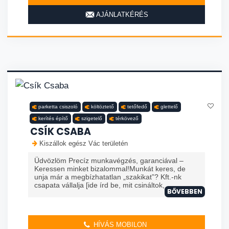
AJÁNLATKÉRÉS
parketta csiszoló
költöztető
tetőfedő
glettelő
kerítés építő
szigetelő
térkövező
CSÍK CSABA
Kiszállok egész Vác területén
Üdvözlöm Precíz munkavégzés, garanciával –
Keressen minket bizalommal!Munkát keres, de
unja már a megbízhatatlan „szakikat”? Kft.-nk
csapata vállalja [ide írd be, mit csináltok, ...
BŐVEBBEN
HÍVÁS MOBILON