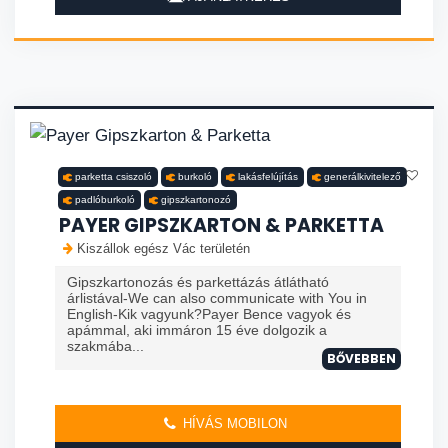
parketta csiszoló
burkoló
lakásfelújítás
generálkivitelező
padlóburkoló
gipszkartonozó
PAYER GIPSZKARTON & PARKETTA
Kiszállok egész Vác területén
Gipszkartonozás és parkettázás átlátható
árlistával-We can also communicate with You in
English-Kik vagyunk?Payer Bence vagyok és
apámmal, aki immáron 15 éve dolgozik a
szakmába...
BŐVEBBEN
HÍVÁS MOBILON