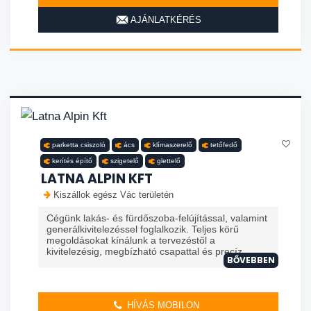
AJÁNLATKÉRÉS
parketta csiszoló
ács
klímaszerelő
tetőfedő
kerítés építő
szigetelő
glettelő
LATNA ALPIN KFT
Kiszállok egész Vác területén
Cégünk lakás- és fürdőszoba-felújítással, valamint
generálkivitelezéssel foglalkozik. Teljes körű
megoldásokat kínálunk a tervezéstől a
kivitelezésig, megbízható csapattal és precíz ...
BŐVEBBEN
HÍVÁS MOBILON