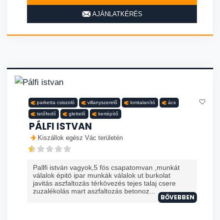
AJÁNLATKÉRÉS
parketta csiszoló
villanyszerelő
lomtalanító
ács
tetőfedő
glettelő
kertépítő
PÁLFI ISTVAN
Kiszállok egész Vác területén
Pallfi istván vagyok,5 fös csapatomvan ,munkát
válalok épitö ipar munkák válalok ut burkolat
javitás aszfaltozás térkövezés tejes talaj csere
zuzalékolás mart aszfaltozás betonoz...
BŐVEBBEN