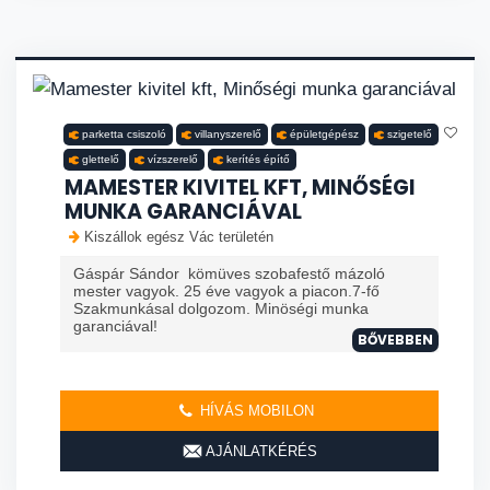
parketta csiszoló
villanyszerelő
épületgépész
szigetelő
glettelő
vízszerelő
kerítés építő
MAMESTER KIVITEL KFT, MINŐSÉGI
MUNKA GARANCIÁVAL
Kiszállok egész Vác területén
Gáspár Sándor kömüves szobafestő mázoló
mester vagyok. 25 éve vagyok a piacon.7-fő
Szakmunkásal dolgozom. Minöségi munka
garanciával!
BŐVEBBEN
HÍVÁS MOBILON
AJÁNLATKÉRÉS