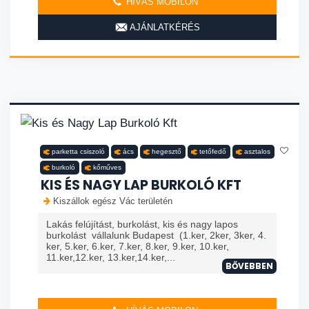
HÍVÁS MOBILON
AJÁNLATKÉRÉS
parketta csiszoló
ács
hegesztő
tetőfedő
asztalos
burkoló
kőműves
KIS ÉS NAGY LAP BURKOLÓ KFT
Kiszállok egész Vác területén
Lakás felújítást, burkolást, kis és nagy lapos
burkolást vállalunk Budapest (1.ker, 2ker, 3ker, 4.
ker, 5.ker, 6.ker, 7.ker, 8.ker, 9.ker, 10.ker,
11.ker,12.ker, 13.ker,14.ker,...
BŐVEBBEN