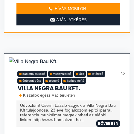
HÍVÁS MOBILON
AJÁNLATKÉRÉS
parketta csiszoló
villanyszerelő
ács
tetőfedő
épületgépész
glettelő
kerítés építő
VILLA NEGRA BAU KFT.
Kiszállok egész Vác területén
Üdvözlöm! Cserni László vagyok a Villa Negra Bau
Kft tulajdonosa. 23 éve foglalkozom építő iparral,
referencia munkáimat megtekintheti az alábbi
linken: http://www.homlokzati-ho...
BŐVEBBEN