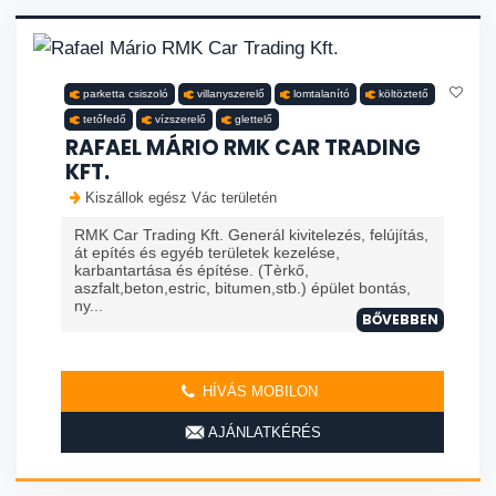
parketta csiszoló
villanyszerelő
lomtalanító
költöztető
tetőfedő
vízszerelő
glettelő
RAFAEL MÁRIO RMK CAR TRADING
KFT.
Kiszállok egész Vác területén
RMK Car Trading Kft. Generál kivitelezés, felújítás,
át epítés és egyéb területek kezelése,
karbantartása és építése. (Tèrkő,
aszfalt,beton,estric, bitumen,stb.) épület bontás,
ny...
BŐVEBBEN
HÍVÁS MOBILON
AJÁNLATKÉRÉS