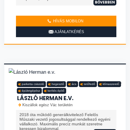
BŐVEBBEN
HÍVÁS MOBILON
AJÁNLATKÉRÉS
parketta csiszoló
hegesztő
ács
tetőfedő
klímaszerelő
épületgépész
kerítés építő
LÁSZLÓ HERMAN E.V.
Kiszállok egész Vác területén
2018 óta működő generálkivitelező Felelős
Műszaki vezető jogosultsággal rendelkező egyéni
vállalkozó. Maximális precíz munkát szeretne
keressen bizalommal.