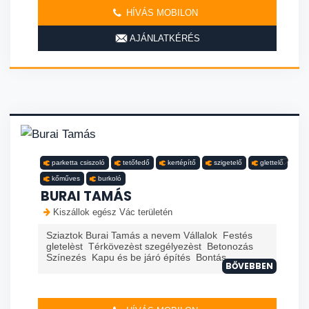
HÍVÁS MOBILON
AJÁNLATKÉRÉS
parketta csiszoló
tetőfedő
kertépítő
szigetelő
glettelő
kőműves
burkoló
BURAI TAMÁS
Kiszállok egész Vác területén
Sziaztok Burai Tamás a nevem Vállalok Festés
gletelèst Térkövezèst szegélyezèst Betonozás
Színezés Kapu és be járó építés Bontás
BŐVEBBEN