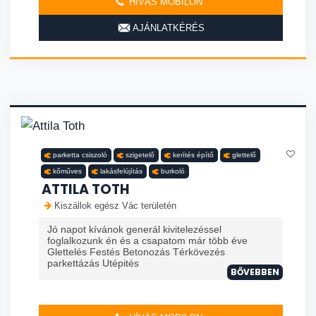
HÍVÁS MOBILON
AJÁNLATKÉRÉS
parketta csiszoló
szigetelő
kerítés építő
glettelő
kőműves
lakásfelújítás
burkoló
ATTILA TOTH
Kiszállok egész Vác területén
Jó napot kívánok generál kivitelezéssel
foglalkozunk én és a csapatom már több éve
Glettelés Festés Betonozás Térkövezés
parkettázás Utépités
BŐVEBBEN