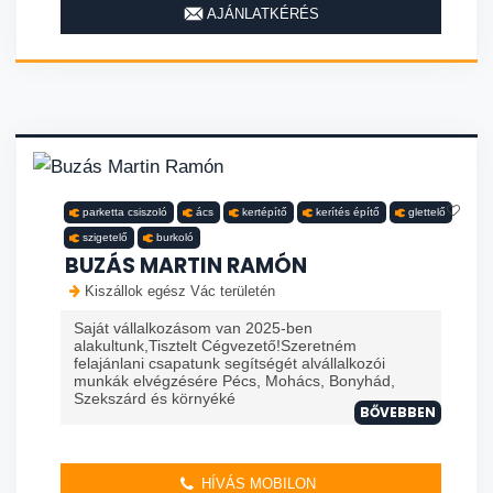
AJÁNLATKÉRÉS
parketta csiszoló
ács
kertépítő
kerítés építő
glettelő
szigetelő
burkoló
BUZÁS MARTIN RAMÓN
Kiszállok egész Vác területén
Saját vállalkozásom van 2025-ben
alakultunk,Tisztelt Cégvezető!Szeretném
felajánlani csapatunk segítségét alvállalkozói
munkák elvégzésére Pécs, Mohács, Bonyhád,
Szekszárd és környéké
BŐVEBBEN
HÍVÁS MOBILON