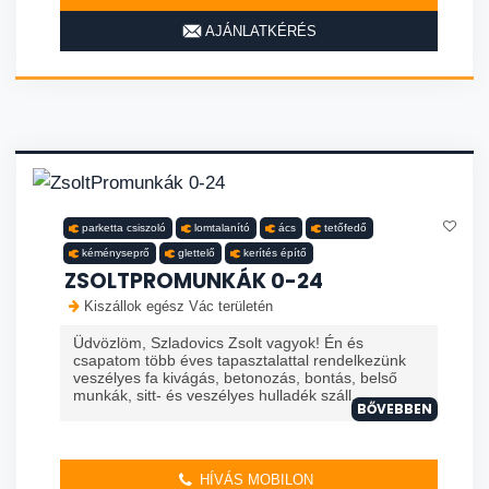
AJÁNLATKÉRÉS
parketta csiszoló
lomtalanító
ács
tetőfedő
kéményseprő
glettelő
kerítés építő
ZSOLTPROMUNKÁK 0-24
Kiszállok egész Vác területén
Üdvözlöm, Szladovics Zsolt vagyok! Én és
csapatom több éves tapasztalattal rendelkezünk
veszélyes fa kivágás, betonozás, bontás, belső
munkák, sitt- és veszélyes hulladék száll...
BŐVEBBEN
HÍVÁS MOBILON