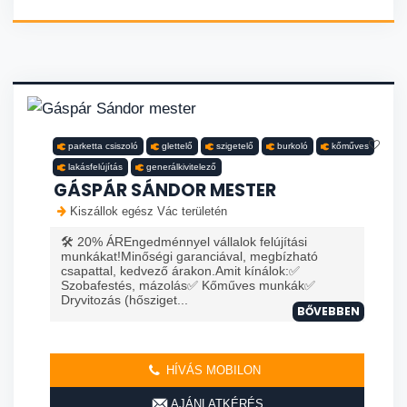
parketta csiszoló
glettelő
szigetelő
burkoló
kőműves
lakásfelújítás
generálkivitelező
GÁSPÁR SÁNDOR MESTER
Kiszállok egész Vác területén
🛠️ 20% ÁREngedménnyel vállalok felújítási
munkákat!Minőségi garanciával, megbízható
csapattal, kedvező árakon.Amit kínálok:✅
Szobafestés, mázolás✅ Kőműves munkák✅
Dryvitozás (hősziget...
BŐVEBBEN
HÍVÁS MOBILON
AJÁNLATKÉRÉS