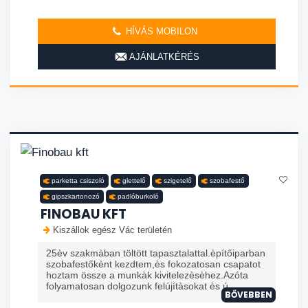
HÍVÁS MOBILON
AJÁNLATKÉRÉS
parketta csiszoló
glettelő
szigetelő
szobafestő
gipszkartonozó
padlóburkoló
FINOBAU KFT
Kiszállok egész Vác területén
25èv szakmàban töltött tapasztalattal.èpítőiparban
szobafestőkènt kezdtem,ès fokozatosan csapatot
hoztam össze a munkàk kivitelezèsèhez.Azóta
folyamatosan dolgozunk felújítàsokat ès ú
BŐVEBBEN