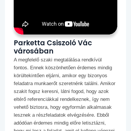
Parketta Csiszoló Vác
városában
A megfelelő szaki megtalálása rendkívül
fontos. Ennek köszönhetően érdemes mindig
körültekintően eljárni, amikor egy bizonyos
feladatra munkaerőt szeretnénk találni. Amikor
szakit fogsz keresni, látni fogod, hogy azok
eltérő referenciákkal rendelkeznek, így nem
vehető biztosra, hogy egyformán alkalmasak
lesznek a részfeladatok elvégzésére. Ebből
adódóan érdemes mindig előre letisztázni,
hogy mi lesz a feladat, amit el kellene végezni.