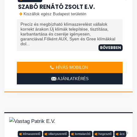
SZABÓ RENÁTÓ ZSOLT E.V.
Kiszállok egész Budapest területén
Precíz és megbízható klímaszerelést vállalok
korrekt árakon.Új klímák telepítése, tisztítása,
karbantartása és cseréje igényesen,
garanciával.Főként AUX, Syen és Gree klímákkal
dol...
BŐVEBBEN
HÍVÁS MOBILON
AJÁNLATKÉRÉS
klímaszerelő
villanyszerelő
lomtalanító
hegesztő
ács