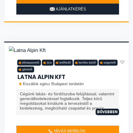
AJÁNLATKÉRÉS
klímaszerelő
ács
tetőfedő
kerítés építő
szigetelő
glettelő
LATNA ALPIN KFT
Kiszállok egész Budapest területén
Cégünk lakás- és fürdőszoba-felújítással, valamint
generálkivitelezéssel foglalkozik. Teljes körű
megoldásokat kínálunk a tervezéstől a
kivitelezésig, megbízható csapattal és precíz ...
BŐVEBBEN
HÍVÁS MOBILON