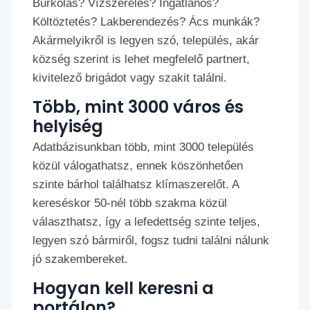
Burkolás? Vízszerelés? Ingatlanos?
Költöztetés? Lakberendezés? Ács munkák?
Akármelyikről is legyen szó, település, akár
község szerint is lehet megfelelő partnert,
kivitelező brigádot vagy szakit találni.
Több, mint 3000 város és
helyiség
Adatbázisunkban több, mint 3000 település
közül válogathatsz, ennek köszönhetően
szinte bárhol találhatsz klímaszerelőt. A
kereséskor 50-nél több szakma közül
választhatsz, így a lefedettség szinte teljes,
legyen szó bármiről, fogsz tudni találni nálunk
jó szakembereket.
Hogyan kell keresni a
portálon?