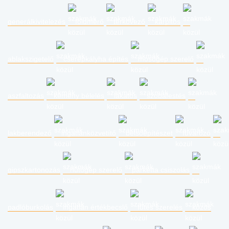
generálkivitelezés
földmérő
térkövező
kárpitos
ablakszigetelő
cserépkályha építés
mosógép szerelő
aszfaltozás
kémény bélelés
lakatos
szobafestés
lakberendező
ingatlanközvetítő
belsőépítészet
fuvarozó
gipszkartonozás
hűtőgép szerelő
parketta csiszolás
padlóburkolás
ingatlan értékbecslő
fűtés szerelés
közös