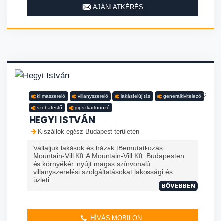
AJÁNLATKÉRÉS
klímaszerelő
villanyszerelő
lakásfelújítás
generálkivitelező
szobafestő
gipszkartonozó
HEGYI ISTVÁN
Kiszállok egész Budapest területén
Vállaljuk lakások és házak tBemutatkozás:
Mountain-Vill Kft.A Mountain-Vill Kft. Budapesten
és környékén nyújt magas színvonalú
villanyszerelési szolgáltatásokat lakossági és
üzleti...
BŐVEBBEN
HÍVÁS MOBILON