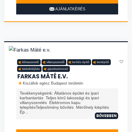
AJÁNLATKÉRÉS
klímaszerelő
villanyszerelő
kerítés építő
kertépítő
lakásfelújítás
gipszkartonozó
FARKAS MÁTÉ E.V.
Kiszállok egész Budapest területén
Tevékenységeink: Általános épület és ipari
karbantartás Teljes körű lakossági és ipari
villanyszerelés Elektromos kapu
telepítésTeljesítmény bővítés Mérőhely kiépítés
Ép...
BŐVEBBEN