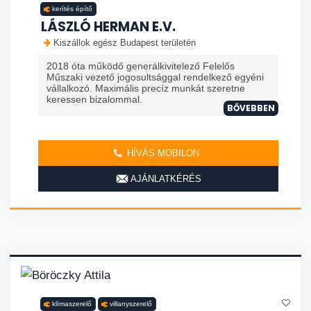
kerítés építő
LÁSZLÓ HERMAN E.V.
Kiszállok egész Budapest területén
2018 óta működő generálkivitelező Felelős
Műszaki vezető jogosultsággal rendelkező egyéni
vállalkozó. Maximális precíz munkát szeretne
keressen bizalommal.
BŐVEBBEN
HÍVÁS MOBILON
AJÁNLATKÉRÉS
klímaszerelő
villanyszerelő