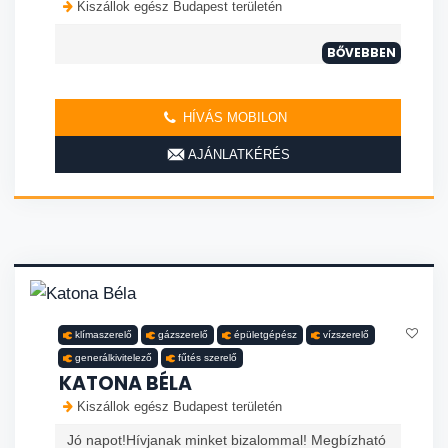
Kiszállok egész Budapest területén
BŐVEBBEN
HÍVÁS MOBILON
AJÁNLATKÉRÉS
klímaszerelő
gázszerelő
épületgépész
vízszerelő
generálkivitelező
fűtés szerelő
KATONA BÉLA
Kiszállok egész Budapest területén
Jó napot!Hívjanak minket bizalommal! Megbízható