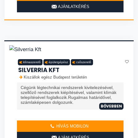
AJÁNLATKÉRÉS
klímaszerelő
épületgépész
csőszerelő
SILVERRIA KFT
Kiszállok egész Budapest területén
Cégünk légtechnikai rendszerek kivitelezésével,
szellőző rendszerek kiépítésével, valamint klímák
telepítésével foglalkozik.Rugalmas határidővel,
számlaképesen dolgozunk.
BŐVEBBEN
HÍVÁS MOBILON
AJÁNLATKÉRÉS