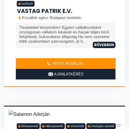
tetőfedő
VASTAG PATRIK E.V.
Kiszállok egész Budapest területén
Tisztelettel köszöntöm! Egyéni vállalkozóként
országosan vállalom lakások és házak teljes körű
felújítását, kulcsrakész állapotig.Ha nem szeretne
több szakembert szervezgetni, jó h...
BŐVEBBEN
HÍVÁS MOBILON
AJÁNLATKÉRÉS
klímaszerelő
villanyszerelő
vízszerelő
mosógép szerelő