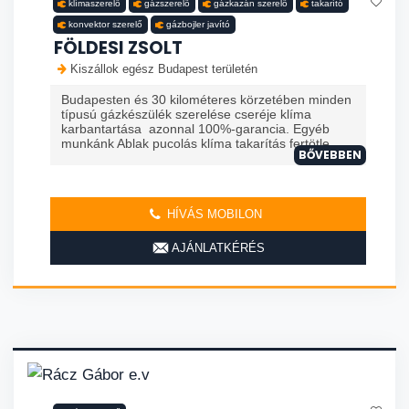
klímaszerelő
gázszerelő
gázkazán szerelő
takarító
konvektor szerelő
gázbojler javító
FÖLDESI ZSOLT
Kiszállok egész Budapest területén
Budapesten és 30 kilométeres körzetében minden
típusú gázkészülék szerelése cseréje klíma
karbantartása azonnal 100%-garancia. Egyéb
munkánk Ablak pucolás klíma takarítás fertötle...
BŐVEBBEN
HÍVÁS MOBILON
AJÁNLATKÉRÉS