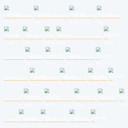
villanyszerelő
duguláselhárítás
lomtalanítás
költöztetés
üveges
hegesztő
ács
energetikai tanúsítvány
gázszerelő
tetőfedő
kútfúrás
klímaszerelés
épületgépész
kéményseprő
esztergályos
asztalos
vízszerelő
glettelés
kerítés építés
kertépítés
szigetelő
burkoló
kőműves
lakásfelújítás
bádogos