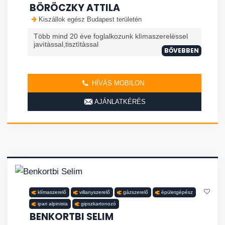
BÖRÖCZKY ATTILA
Kiszállok egész Budapest területén
Több mind 20 ève foglalkozunk klìmaszerelèssel
javìtàssal,tisztìtàssal
BŐVEBBEN
HÍVÁS MOBILON
AJÁNLATKÉRÉS
klímaszerelő
villanyszerelő
gázszerelő
épületgépész
ipari alpinista
gipszkartonozó
BENKORTBI SELIM