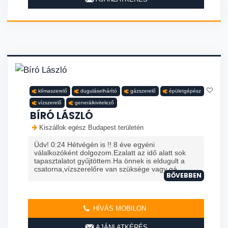
klímaszerelő
duguláselhárító
gázszerelő
épületgépész
vízszerelő
generálkivitelező
BÍRÓ LÁSZLÓ
Kiszállok egész Budapest területén
Üdv! 0:24 Hétvégén is !! 8 éve egyéni
válalkozóként dolgozom.Ezalatt az idő alatt sok
tapasztalatot gyűjtöttem.Ha önnek is eldugult a
csatorna,vízszerelőre van szüksége vagy gá
BŐVEBBEN
HÍVÁS MOBILON
AJÁNLATKÉRÉS