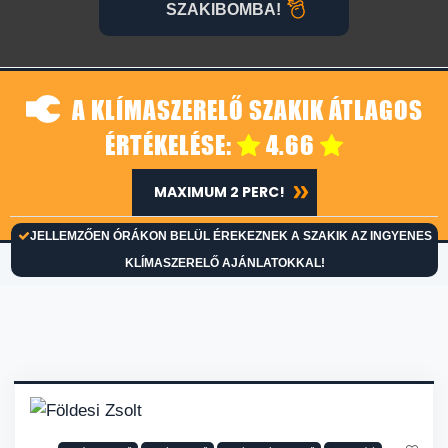
SZAKIBOMBA!
A KLÍMASZERELŐ SZAKIK ÁTLAGOS
ÉRTÉKELÉSE:
4.66
MAXIMUM 2 PERC!
JELLEMZŐEN ÓRÁKON BELÜL ÉREKEZNEK A SZAKIK AZ INGYENES
KLÍMASZERELŐ AJÁNLATOKKAL!