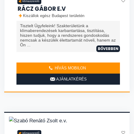
klímaszerelő
RÁCZ GÁBOR E.V
Kiszállok egész Budapest területén
Tisztelt Ügyfeleink! Szakterületünk a
klímaberendezések karbantartása, tisztítása,
hiszen tudjuk, hogy a rendszeres gondoskodás
nemcsak a készülék élettartamát növeli, hanem az
Ön ...
BŐVEBBEN
HÍVÁS MOBILON
AJÁNLATKÉRÉS
klímaszerelő