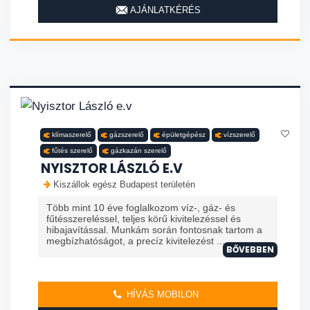
AJÁNLATKÉRÉS
klímaszerelő
gázszerelő
épületgépész
vízszerelő
fűtés szerelő
gázkazán szerelő
NYISZTOR LÁSZLÓ E.V
Kiszállok egész Budapest területén
Több mint 10 éve foglalkozom víz-, gáz- és
fűtésszereléssel, teljes körű kivitelezéssel és
hibajavítással. Munkám során fontosnak tartom a
megbízhatóságot, a precíz kivitelezést ...
BŐVEBBEN
HÍVÁS MOBILON