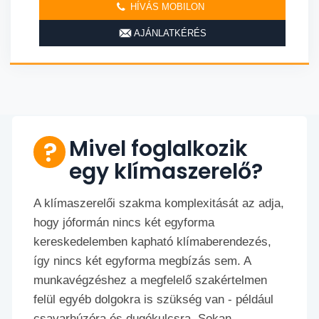
HÍVÁS MOBILON
AJÁNLATKÉRÉS
Mivel foglalkozik
egy klímaszerelő?
A klímaszerelői szakma komplexitását az adja,
hogy jóformán nincs két egyforma
kereskedelemben kapható klímaberendezés,
így nincs két egyforma megbízás sem. A
munkavégzéshez a megfelelő szakértelmen
felül egyéb dolgokra is szükség van - például
csavarhúzóra és dugókulcsra. Sokan