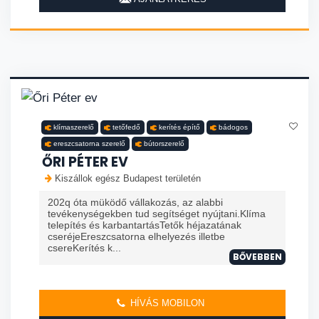
klímaszerelő
tetőfedő
kerítés építő
bádogos
ereszcsatorna szerelő
bútorszerelő
ŐRI PÉTER EV
Kiszállok egész Budapest területén
202q óta müködő vállakozás, az alabbi
tevékenységekben tud segítséget nyújtani.Klíma
telepítés és karbantartásTetők héjazatának
cseréjeEreszcsatorna elhelyezés illetbe
csereKerítés k...
BŐVEBBEN
HÍVÁS MOBILON