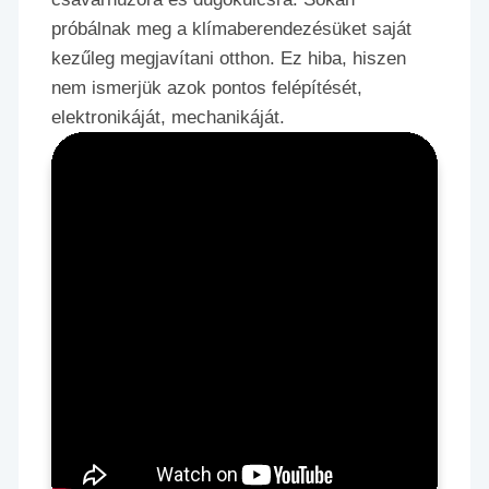
próbálnak meg a klímaberendezésüket saját
kezűleg megjavítani otthon. Ez hiba, hiszen
nem ismerjük azok pontos felépítését,
elektronikáját, mechanikáját.