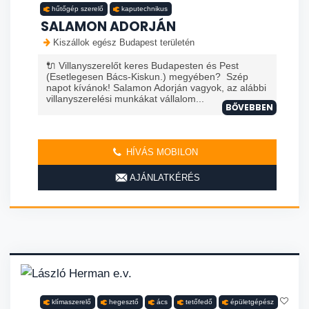
hűtőgép szerelő
kaputechnikus
SALAMON ADORJÁN
Kiszállok egész Budapest területén
🔌 Villanyszerelőt keres Budapesten és Pest
(Esetlegesen Bács-Kiskun.) megyében? Szép
napot kívánok! Salamon Adorján vagyok, az alábbi
villanyszerelési munkákat vállalom...
BŐVEBBEN
HÍVÁS MOBILON
AJÁNLATKÉRÉS
klímaszerelő
hegesztő
ács
tetőfedő
épületgépész