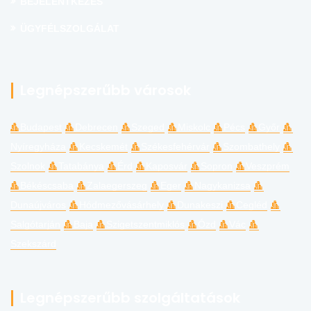
BEJELENTKEZÉS
ÜGYFÉLSZOLGÁLAT
Legnépszerűbb városok
Budapest
Debrecen
Szeged
Miskolc
Pécs
Győr
Nyíregyháza
Kecskemét
Székesfehérvár
Szombathely
Szolnok
Tatabánya
Érd
Kaposvár
Sopron
Veszprém
Békéscsaba
Zalaegerszeg
Eger
Nagykanizsa
Dunaújváros
Hódmezővásárhely
Dunakeszi
Cegléd
Salgótarján
Baja
Szigetszentmiklós
Ózd
Vác
Szekszárd
Legnépszerűbb szolgáltatások