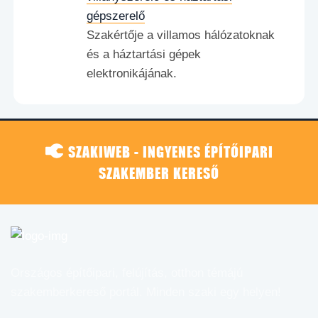
gépszerelő
Szakértője a villamos hálózatoknak
és a háztartási gépek
elektronikájának.
SZAKIWEB - INGYENES ÉPÍTŐIPARI
SZAKEMBER KERESŐ
Országos építőipari, felújítás, otthon témájú
szakemberkereső portál. Minden szaki egy helyen!