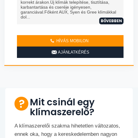
korrekt árakon.Új klímák telepítése, tisztítása,
karbantartása és cseréje igényesen,
garanciával.Főként AUX, Syen és Gree klímákkal
dol...
BŐVEBBEN
HÍVÁS MOBILON
AJÁNLATKÉRÉS
Mit csinál egy
klímaszerelő?
A klímaszerelői szakma hihetetlen változatos,
ennek oka, hogy a kereskedelemben nagyon