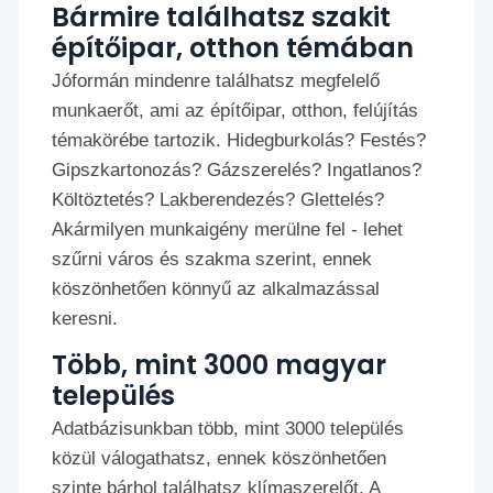
Bármire találhatsz szakit
építőipar, otthon témában
Jóformán mindenre találhatsz megfelelő
munkaerőt, ami az építőipar, otthon, felújítás
témakörébe tartozik. Hidegburkolás? Festés?
Gipszkartonozás? Gázszerelés? Ingatlanos?
Költöztetés? Lakberendezés? Glettelés?
Akármilyen munkaigény merülne fel - lehet
szűrni város és szakma szerint, ennek
köszönhetően könnyű az alkalmazással
keresni.
Több, mint 3000 magyar
település
Adatbázisunkban több, mint 3000 település
közül válogathatsz, ennek köszönhetően
szinte bárhol találhatsz klímaszerelőt. A