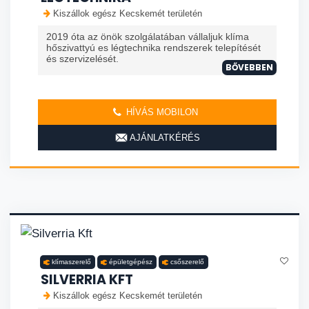
Kiszállok egész Kecskemét területén
2019 óta az önök szolgálatában vállaljuk klíma
hőszivattyú es légtechnika rendszerek telepítését
és szervizelését.
BŐVEBBEN
HÍVÁS MOBILON
AJÁNLATKÉRÉS
klímaszerelő
épületgépész
csőszerelő
SILVERRIA KFT
Kiszállok egész Kecskemét területén