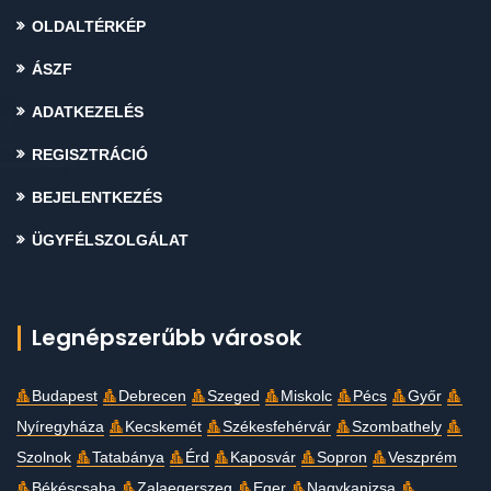
OLDALTÉRKÉP
ÁSZF
ADATKEZELÉS
REGISZTRÁCIÓ
BEJELENTKEZÉS
ÜGYFÉLSZOLGÁLAT
Legnépszerűbb városok
Budapest
Debrecen
Szeged
Miskolc
Pécs
Győr
Nyíregyháza
Kecskemét
Székesfehérvár
Szombathely
Szolnok
Tatabánya
Érd
Kaposvár
Sopron
Veszprém
Békéscsaba
Zalaegerszeg
Eger
Nagykanizsa