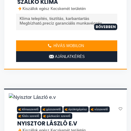
SZALKÓ KLÍMA
Kiszállok egész Kecskemét területén
Klíma telepítés, tisztítás, karbantartás
Megbízható,precíz garanciális munkavégzés.
BŐVEBBEN
HÍVÁS MOBILON
AJÁNLATKÉRÉS
klímaszerelő
gázszerelő
épületgépész
vízszerelő
fűtés szerelő
gázkazán szerelő
NYISZTOR LÁSZLÓ E.V
Kiszállok egész Kecskemét területén