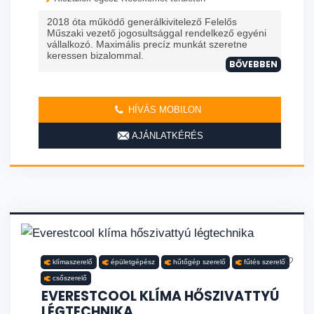
2018 óta működő generálkivitelező Felelős
Műszaki vezető jogosultsággal rendelkező egyéni
vállalkozó. Maximális precíz munkát szeretne
keressen bizalommal.
BŐVEBBEN
HÍVÁS MOBILON
AJÁNLATKÉRÉS
klímaszerelő
épületgépész
hűtőgép szerelő
fűtés szerelő
csőszerelő
EVERESTCOOL KLÍMA HŐSZIVATTYÚ
LÉGTECHNIKA