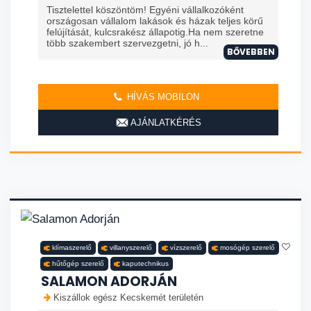
Tisztelettel köszöntöm! Egyéni vállalkozóként
országosan vállalom lakások és házak teljes körű
felújítását, kulcsrakész állapotig.Ha nem szeretne
több szakembert szervezgetni, jó h...
BŐVEBBEN
HÍVÁS MOBILON
AJÁNLATKÉRÉS
klímaszerelő
villanyszerelő
vízszerelő
mosógép szerelő
hűtőgép szerelő
kaputechnikus
SALAMON ADORJÁN
Kiszállok egész Kecskemét területén