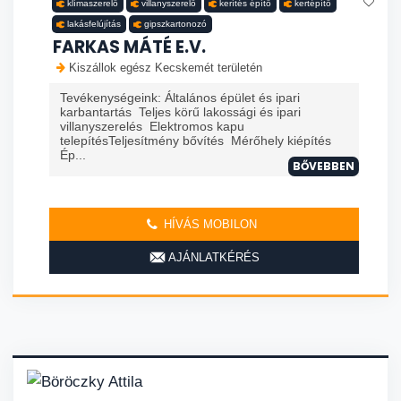
klímaszerelő
villanyszerelő
kerítés építő
kertépítő
lakásfelújítás
gipszkartonozó
FARKAS MÁTÉ E.V.
Kiszállok egész Kecskemét területén
Tevékenységeink: Általános épület és ipari
karbantartás Teljes körű lakossági és ipari
villanyszerelés Elektromos kapu
telepítésTeljesítmény bővítés Mérőhely kiépítés
Ép...
BŐVEBBEN
HÍVÁS MOBILON
AJÁNLATKÉRÉS