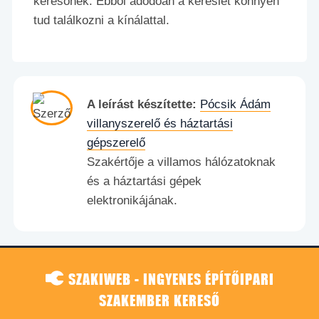
keresőnek. Ebből adódóan a kereslet könnyen
tud találkozni a kínálattal.
A leírást készítette:
Pócsik Ádám
villanyszerelő és háztartási
gépszerelő
Szakértője a villamos hálózatoknak
és a háztartási gépek
elektronikájának.
SZAKIWEB - INGYENES ÉPÍTŐIPARI
SZAKEMBER KERESŐ