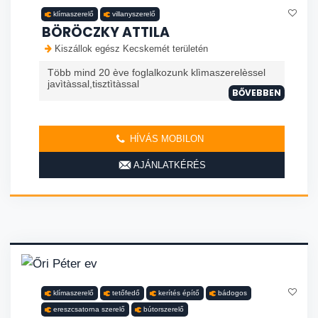
klímaszerelő
villanyszerelő
BÖRÖCZKY ATTILA
Kiszállok egész Kecskemét területén
Több mind 20 ève foglalkozunk klìmaszerelèssel
javìtàssal,tisztìtàssal
BŐVEBBEN
HÍVÁS MOBILON
AJÁNLATKÉRÉS
klímaszerelő
tetőfedő
kerítés építő
bádogos
ereszcsatorna szerelő
bútorszerelő