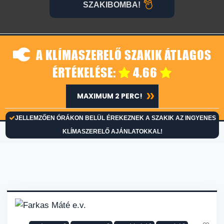
SZAKIBOMBA!
A KLÍMASZERELŐ SZAKIK ÁTLAGOS
ÉRTÉKELÉSE:
4.66
MAXIMUM 2 PERC!
JELLEMZŐEN ÓRÁKON BELÜL ÉREKEZNEK A SZAKIK AZ INGYENES
KLÍMASZERELŐ AJÁNLATOKKAL!