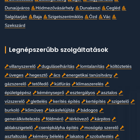
Dunaújváros
Hódmezővásárhely
Dunakeszi
Cegléd
Salgótarján
Baja
Szigetszentmiklós
Ózd
Vác
Szekszárd
Legnépszerűbb szolgáltatások
villanyszerelő
duguláselhárítás
lomtalanítás
költöztetés
üveges
hegesztő
ács
energetikai tanúsítvány
gázszerelő
tetőfedő
kútfúrás
klímaszerelés
épületgépész
kéményseprő
esztergályos
asztalos
vízszerelő
glettelés
kerítés építés
kertépítés
szigetelő
burkoló
kőműves
lakásfelújítás
bádogos
generálkivitelezés
földmérő
térkövező
kárpitos
ablakszigetelő
cserépkályha építés
mosógép szerelő
aszfaltozás
kémény bélelés
lakatos
szobafestés