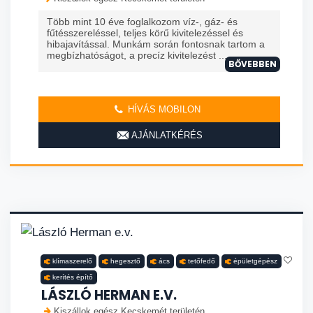
Több mint 10 éve foglalkozom víz-, gáz- és
fűtésszereléssel, teljes körű kivitelezéssel és
hibajavítással. Munkám során fontosnak tartom a
megbízhatóságot, a precíz kivitelezést ...
BŐVEBBEN
HÍVÁS MOBILON
AJÁNLATKÉRÉS
klímaszerelő
hegesztő
ács
tetőfedő
épületgépész
kerítés építő
LÁSZLÓ HERMAN E.V.
Kiszállok egész Kecskemét területén