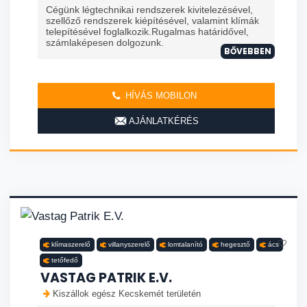
Cégünk légtechnikai rendszerek kivitelezésével,
szellőző rendszerek kiépítésével, valamint klímák
telepítésével foglalkozik.Rugalmas határidővel,
számlaképesen dolgozunk.
BŐVEBBEN
HÍVÁS MOBILON
AJÁNLATKÉRÉS
klímaszerelő
villanyszerelő
lomtalanító
hegesztő
ács
tetőfedő
VASTAG PATRIK E.V.
Kiszállok egész Kecskemét területén