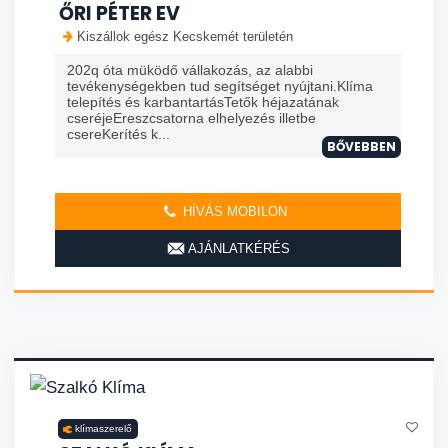
ŐRI PÉTER EV
Kiszállok egész Kecskemét területén
202q óta müködő vállakozás, az alabbi
tevékenységekben tud segítséget nyújtani.Klíma
telepítés és karbantartásTetők héjazatának
cseréjeEreszcsatorna elhelyezés illetbe
csereKerítés k...
BŐVEBBEN
HÍVÁS MOBILON
AJÁNLATKÉRÉS
klímaszerelő