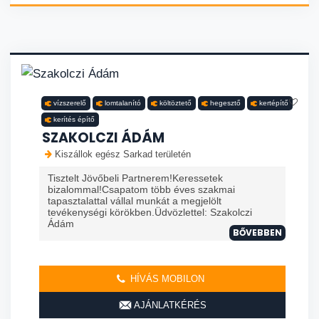
vízszerelő
lomtalanító
költöztető
hegesztő
kertépítő
kerítés építő
SZAKOLCZI ÁDÁM
Kiszállok egész Sarkad területén
Tisztelt Jövőbeli Partnerem!Keressetek
bizalommal!Csapatom több éves szakmai
tapasztalattal vállal munkát a megjelölt
tevékenységi körökben.Üdvözlettel: Szakolczi
Ádám
BŐVEBBEN
HÍVÁS MOBILON
AJÁNLATKÉRÉS