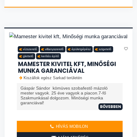
vízszerelő
villanyszerelő
épületgépész
szigetelő
glettelő
kerítés építő
MAMESTER KIVITEL KFT, MINŐSÉGI
MUNKA GARANCIÁVAL
Kiszállok egész Sarkad területén
Gáspár Sándor kömüves szobafestő mázoló
mester vagyok. 25 éve vagyok a piacon.7-fő
Szakmunkásal dolgozom. Minöségi munka
garanciával!
BŐVEBBEN
HÍVÁS MOBILON