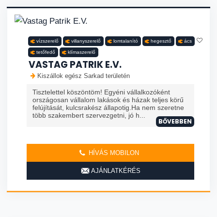
vízszerelő
villanyszerelő
lomtalanító
hegesztő
ács
tetőfedő
klímaszerelő
VASTAG PATRIK E.V.
Kiszállok egész Sarkad területén
Tisztelettel köszöntöm! Egyéni vállalkozóként
országosan vállalom lakások és házak teljes körű
felújítását, kulcsrakész állapotig.Ha nem szeretne
több szakembert szervezgetni, jó h...
BŐVEBBEN
HÍVÁS MOBILON
AJÁNLATKÉRÉS