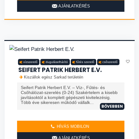
AJÁNLATKÉRÉS
vízszerelő
duguláselhárító
fűtés szerelő
csőszerelő
SEIFERT PATRIK HERBERT E.V.
Kiszállok egész Sarkad területén
Seifert Patrik Herbert E.V. – Víz-, Fűtés- és
Csőhálózat-szerelés (0-24) Szakértelem a kisebb
javításoktól a komplett gépészeti kivitelezésig.
Több éve sikeresen működő vállalk...
BŐVEBBEN
HÍVÁS MOBILON
AJÁNLATKÉRÉS