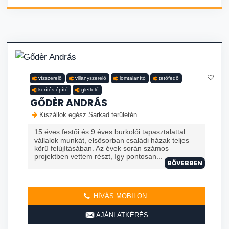
vízszerelő
villanyszerelő
lomtalanító
tetőfedő
kerítés építő
glettelő
GŐDÈR ANDRÁS
Kiszállok egész Sarkad területén
15 éves festői és 9 éves burkolói tapasztalattal
vállalok munkát, elsősorban családi házak teljes
körű felújításában. Az évek során számos
projektben vettem részt, így pontosan...
BŐVEBBEN
HÍVÁS MOBILON
AJÁNLATKÉRÉS