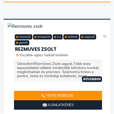
vízszerelő
lomtalanító
ács
tetőfedő
szigetelő
glettelő
REZMUVES ZSOLT
Kiszállok egész Sarkad területén
Üdvözlöm!Rézműves Zsolt vagyok.Több éves
tapasztalattal vállalok mindenféle kőműves munkát
megbízhatóan és precízen. Számomra fontos a
pontos, tiszta és minőségi kivitelezés, legye...
BŐVEBBEN
HÍVÁS MOBILON
AJÁNLATKÉRÉS