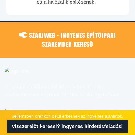
és a hálózat kiépítésének.
SZAKIWEB - INGYENES ÉPÍTŐIPARI
SZAKEMBER KERESŐ
Országos építőipari, felújítás, otthon témájú
szakemberkereső portál. Minden szaki egy helyen!
Ügyfélszolgálati idő
Jellemzően óránkon belül érkeznek az ingyenes ajánlatok.
vízszerelőt keresel? Ingyenes hirdetésfeladás!
Hétfő - Péntek
8:00 - 17:00