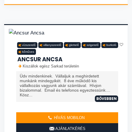
vízszerelő
villanyszerelő
glettelő
szigetelő
burkoló
kőműves
ANCSUR ANCSA
Kiszállok egész Sarkad területén
Üdv mindenkinek. Vállaljuk a meghirdetett
munkánk mindegyikét. 8 éve működő kis
vállalkozás vagyunk akár számlával. Hívjon
bizalommal. Email és telefonos egyeztessünk....
Kösz...
BŐVEBBEN
HÍVÁS MOBILON
AJÁNLATKÉRÉS