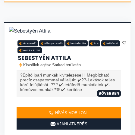
vízszerelő
villanyszerelő
lomtalanító
ács
tetőfedő
kerítés építő
SEBESTYÉN ATTILA
Kiszállok egész Sarkad területén
?Építő ipari munkák kivitelezése‼️‼️ Megbízható,
precíz csapatommal vállaljuk: ✔️?️?️-Lakások teljes
körű felújítását ??? ✔️-tetőfedő munkálatok ✔️-
kőműves munkák?⚒️ ✔️-kerítése...
BŐVEBBEN
HÍVÁS MOBILON
AJÁNLATKÉRÉS