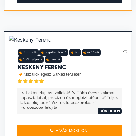
vízszerelő
duguláselhárító
ács
tetőfedő
épületgépész
glettelő
KESKENY FERENC
Kiszállok egész Sarkad területén
🔧 Lakásfelújítást vállalok! 🔨 Több éves szakmai
tapasztalattal, precízen és megbízhatóan: ✅ Teljes
lakásfelújítás ✅ Víz- és fűtésszerelés ✅
Fürdőszoba felújítá
BŐVEBBEN
HÍVÁS MOBILON