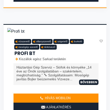
vízszerelő
villanyszerelő
szigetelő
burkoló
mosógép szerelő
térkövező
PROFI BT
Kiszállok egész Sarkad területén
Háztartási Gép Szerviz – Siófok és környéke „14
éve az Önök szolgálatában – szakértelem,
megbízhatóság.” 🔧 Szolgáltatásaim: Mosógép
javítás Bojler beüzemelés Vízveze...
BŐVEBBEN
HÍVÁS MOBILON
AJÁNLATKÉRÉS