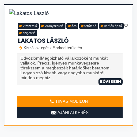
vízszerelő
villanyszerelő
ács
tetőfedő
kerítés építő
szigetelő
LAKATOS LÁSZLÓ
Kiszállok egész Sarkad területén
Üdvözlöm!Megbizható vállalkozóként munkát
vállalok. Precíz, igényes munkavégzésre
törekszem a megbeszélt határidőket betartom.
Legyen szó kisebb vagy nagyobb munkáról,
minden megbiz...
BŐVEBBEN
HÍVÁS MOBILON
AJÁNLATKÉRÉS