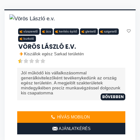
vízszerelő
ács
kerítés építő
glettelő
szigetelő
burkoló
VÖRÖS LÁSZLÓ E.V.
Kiszállok egész Sarkad területén
Jól működő kis vállalkozásommal
generálkivitelezőként tevékenykedünk az ország
egész területén. A megjelölt szakterületek
mindegyikében precíz munkavégzéssel dolgozunk
kis csapatomma
BŐVEBBEN
HÍVÁS MOBILON
AJÁNLATKÉRÉS