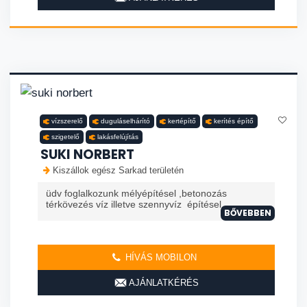
vízszerelő
duguláselhárító
kertépítő
kerítés építő
szigetelő
lakásfelújítás
SUKI NORBERT
Kiszállok egész Sarkad területén
üdv foglalkozunk mélyépítésel ,betonozás
térkövezés víz illetve szennyvíz építésel
BŐVEBBEN
HÍVÁS MOBILON
AJÁNLATKÉRÉS