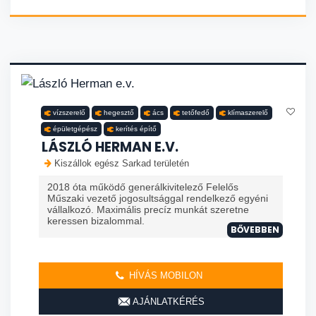
vízszerelő
hegesztő
ács
tetőfedő
klímaszerelő
épületgépész
kerítés építő
LÁSZLÓ HERMAN E.V.
Kiszállok egész Sarkad területén
2018 óta működő generálkivitelező Felelős
Műszaki vezető jogosultsággal rendelkező egyéni
vállalkozó. Maximális precíz munkát szeretne
keressen bizalommal.
BŐVEBBEN
HÍVÁS MOBILON
AJÁNLATKÉRÉS