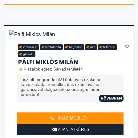
vízszerelő
lomtalanító
hegesztő
ács
tetőfedő
glettelő
PÁLFI MIKLÓS MILÁN
Kiszállok egész Sarkad területén
Tisztelt megrendelők!Több éves szakmai
tapasztalattal rendelkezünk számlával és
garanciával dolgozunk az ország minden
területén!
BŐVEBBEN
HÍVÁS MOBILON
AJÁNLATKÉRÉS