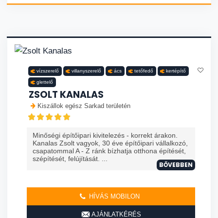
vízszerelő
villanyszerelő
ács
tetőfedő
kertépítő
glettelő
ZSOLT KANALAS
Kiszállok egész Sarkad területén
Minőségi építőipari kivitelezés - korrekt árakon.
Kanalas Zsolt vagyok, 30 éve építőipari vállalkozó,
csapatommal A - Z ránk bízhatja otthona építését,
szépítését, felújítását. ...
BŐVEBBEN
HÍVÁS MOBILON
AJÁNLATKÉRÉS