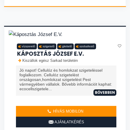
vízszerelő
szigetelő
glettelő
szobafestő
KÁPOSZTÁS JÓZSEF E.V.
Kiszállok egész Sarkad területén
Jó napot! Cellulóz ès homlokzat szigetelèssel
foglalkozom. Cellulóz szigetelèst
országosan,homlokzat szigetelèst Pest
vármegyèben vállalok. Bővebb információt kaphat:
ecocellszigetele...
BŐVEBBEN
HÍVÁS MOBILON
AJÁNLATKÉRÉS