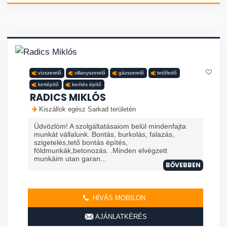
vízszerelő
villanyszerelő
gázszerelő
tetőfedő
kertépítő
kerítés építő
RADICS MIKLÓS
Kiszállok egész Sarkad területén
Üdvözlöm! A szolgáltatásaiom belül mindenfajta
munkát vállalunk. Bontás, burkolás, falazás,
szigetelés,tető bontás építés,
földmunkák,betonozás. .Minden elvégzett
munkáim utan garan...
BŐVEBBEN
HÍVÁS MOBILON
AJÁNLATKÉRÉS