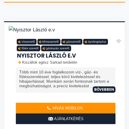
vízszerelő
klímaszerelő
gázszerelő
épületgépész
fűtés szerelő
gázkazán szerelő
NYISZTOR LÁSZLÓ E.V
Kiszállok egész Sarkad területén
Több mint 10 éve foglalkozom víz-, gáz- és
fűtésszereléssel, teljes körű kivitelezéssel és
hibajavítással. Munkám során fontosnak tartom a
megbízhatóságot, a precíz kivitelezést ...
BŐVEBBEN
HÍVÁS MOBILON
AJÁNLATKÉRÉS