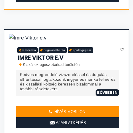
vízszerelő
duguláselhárító
épületgépész
IMRE VIKTOR E.V
Kiszállok egész Sarkad területén
Kedves megrendelő vizszereléssel és dugulás
elháritással foglalkozunk ingyenes munka felmérés
és kiszállási költség keressen bizalommal a
további részletekért.
BŐVEBBEN
HÍVÁS MOBILON
AJÁNLATKÉRÉS