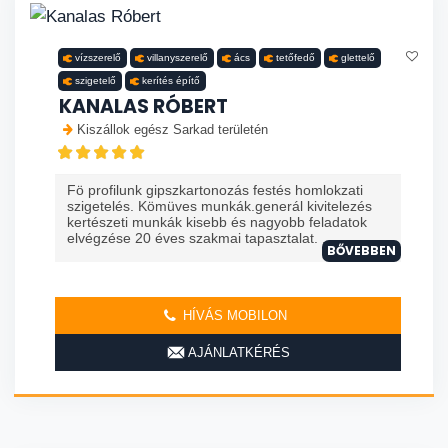
vízszerelő
villanyszerelő
ács
tetőfedő
glettelő
szigetelő
kerítés építő
KANALAS RÓBERT
Kiszállok egész Sarkad területén
Fö profilunk gipszkartonozás festés homlokzati
szigetelés. Kömüves munkák.generál kivitelezés
kertészeti munkák kisebb és nagyobb feladatok
elvégzése 20 éves szakmai tapasztalat. ...
BŐVEBBEN
HÍVÁS MOBILON
AJÁNLATKÉRÉS