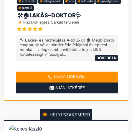
vízszerelő
villanyszerelő
ács
tetőfedő
épületgépész
glettelő
🛠️🏠LAKÁS-DOKTOR🩺
Kiszállok egész Sarkad területén
🔨 Lakás- és házfelújítás A-tól Z-ig! 🏠 Megbízható
csapatunk vállal mindenféle felújítási és építési
munkát – a legkisebb javítástól a teljes körű
kivitelezésig! ✅ Szolgál...
BŐVEBBEN
HÍVÁS MOBILON
AJÁNLATKÉRÉS
HELYI SZAKEMBER