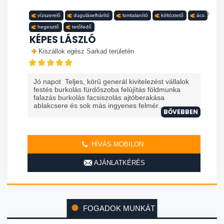
vízszerelő
duguláselhárító
lomtalanító
költöztető
ács
hegesztő
tetőfedő
KÉPES LÁSZLÓ
Kiszállok egész Sarkad területén
Jó napot Teljes, körű generál kivitelezést vállalok
festés burkolás fürdőszoba felújítás földmunka
falazás burkolás facsiszolás ajtóberakása
ablakcsere és sok más ingyenes felmér...
BŐVEBBEN
HÍVÁS MOBILON
AJÁNLATKÉRÉS
FOGADOK MUNKÁT