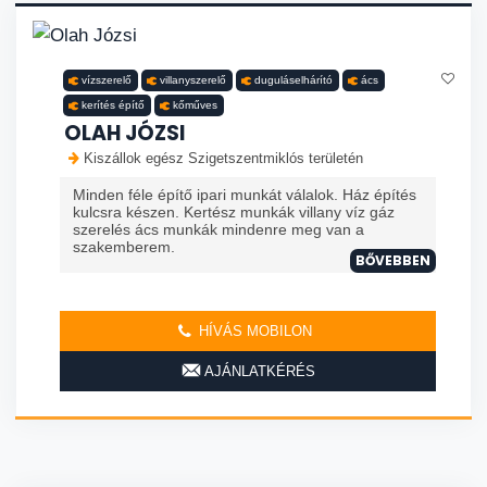
vízszerelő
villanyszerelő
duguláselhárító
ács
kerítés építő
kőműves
OLAH JÓZSI
Kiszállok egész Szigetszentmiklós területén
Minden féle építő ipari munkát válalok. Ház építés
kulcsra készen. Kertész munkák villany víz gáz
szerelés ács munkák mindenre meg van a
szakemberem.
BŐVEBBEN
HÍVÁS MOBILON
AJÁNLATKÉRÉS