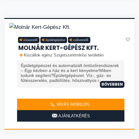
vízszerelő
épületgépész
csőszerelő
MOLNÁR KERT-GÉPÉSZ KFT.
Kiszállok egész Szigetszentmiklós területén
Épületgépészet és automatizált öntözőrendszerek
– Egy kézben a ház és a kert kényelme!Miben
tudunk segíteni?Épületgépészet: Víz-, gáz- és
fűtésszerelés, padlófűtés, hőszivattyús r...
BŐVEBBEN
HÍVÁS MOBILON
AJÁNLATKÉRÉS