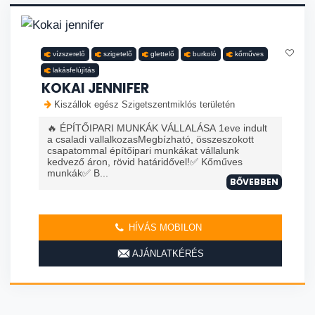
vízszerelő
szigetelő
glettelő
burkoló
kőműves
lakásfelújítás
KOKAI JENNIFER
Kiszállok egész Szigetszentmiklós területén
🔥 ÉPÍTŐIPARI MUNKÁK VÁLLALÁSA 1eve indult
a csaladi vallalkozasMegbízható, összeszokott
csapatommal építőipari munkákat vállalunk
kedvező áron, rövid határidővel!✅ Kőműves
munkák✅ B...
BŐVEBBEN
HÍVÁS MOBILON
AJÁNLATKÉRÉS