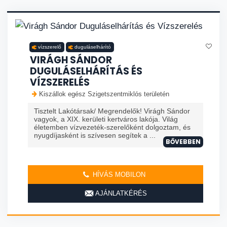
vízszerelő
duguláselhárító
VIRÁGH SÁNDOR
DUGULÁSELHÁRÍTÁS ÉS
VÍZSZERELÉS
Kiszállok egész Szigetszentmiklós területén
Tisztelt Lakótársak/ Megrendelők! Virágh Sándor
vagyok, a XIX. kerületi kertváros lakója. Világ
életemben vízvezeték-szerelőként dolgoztam, és
nyugdíjasként is szívesen segítek a ...
BŐVEBBEN
HÍVÁS MOBILON
AJÁNLATKÉRÉS