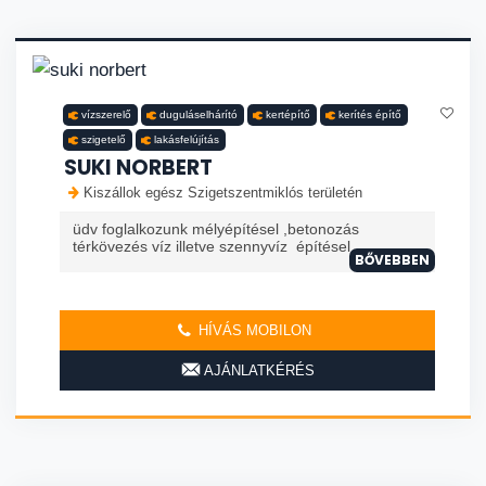
vízszerelő
duguláselhárító
kertépítő
kerítés építő
szigetelő
lakásfelújítás
SUKI NORBERT
Kiszállok egész Szigetszentmiklós területén
üdv foglalkozunk mélyépítésel ,betonozás
térkövezés víz illetve szennyvíz építésel
BŐVEBBEN
HÍVÁS MOBILON
AJÁNLATKÉRÉS