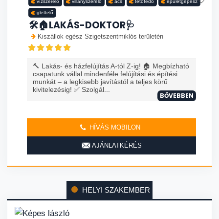
vízszerelő
villanyszerelő
ács
tetőfedő
épületgépész
glettelő
🛠️🏠LAKÁS-DOKTOR🩺
Kiszállok egész Szigetszentmiklós területén
🔨 Lakás- és házfelújítás A-tól Z-ig! 🏠 Megbízható
csapatunk vállal mindenféle felújítási és építési
munkát – a legkisebb javítástól a teljes körű
kivitelezésig! ✅ Szolgál...
BŐVEBBEN
HÍVÁS MOBILON
AJÁNLATKÉRÉS
HELYI SZAKEMBER