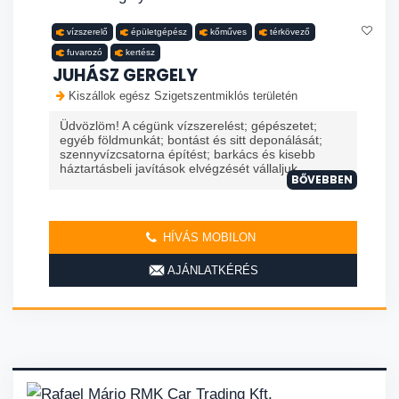
vízszerelő
épületgépész
kőműves
térkövező
fuvarozó
kertész
JUHÁSZ GERGELY
Kiszállok egész Szigetszentmiklós területén
Üdvözlöm! A cégünk vízszerelést; gépészetet;
egyéb földmunkát; bontást és sitt deponálását;
szennyvízcsatorna építést; barkács és kisebb
háztartásbeli javítások elvégzését vállaljuk...
BŐVEBBEN
HÍVÁS MOBILON
AJÁNLATKÉRÉS