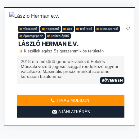
vízszerelő
hegesztő
ács
tetőfedő
klímaszerelő
épületgépész
kerítés építő
LÁSZLÓ HERMAN E.V.
Kiszállok egész Szigetszentmiklós területén
2018 óta működő generálkivitelező Felelős
Műszaki vezető jogosultsággal rendelkező egyéni
vállalkozó. Maximális precíz munkát szeretne
keressen bizalommal.
BŐVEBBEN
HÍVÁS MOBILON
AJÁNLATKÉRÉS