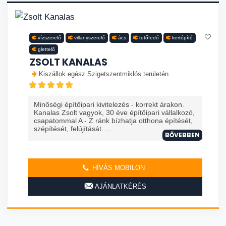
vízszerelő
villanyszerelő
ács
tetőfedő
kertépítő
glettelő
ZSOLT KANALAS
Kiszállok egész Szigetszentmiklós területén
Minőségi építőipari kivitelezés - korrekt árakon.
Kanalas Zsolt vagyok, 30 éve építőipari vállalkozó,
csapatommal A - Z ránk bízhatja otthona építését,
szépítését, felújítását. ...
BŐVEBBEN
HÍVÁS MOBILON
AJÁNLATKÉRÉS