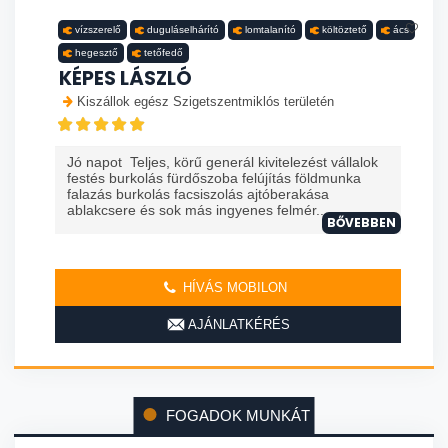
vízszerelő
duguláselhárító
lomtalanító
költöztető
ács
hegesztő
tetőfedő
KÉPES LÁSZLÓ
Kiszállok egész Szigetszentmiklós területén
Jó napot Teljes, körű generál kivitelezést vállalok
festés burkolás fürdőszoba felújítás földmunka
falazás burkolás facsiszolás ajtóberakása
ablakcsere és sok más ingyenes felmér...
BŐVEBBEN
HÍVÁS MOBILON
AJÁNLATKÉRÉS
FOGADOK MUNKÁT