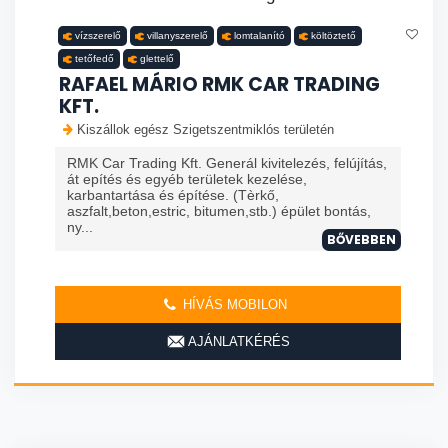
vízszerelő
villanyszerelő
lomtalanító
költöztető
tetőfedő
glettelő
RAFAEL MÁRIO RMK CAR TRADING
KFT.
Kiszállok egész Szigetszentmiklós területén
RMK Car Trading Kft. Generál kivitelezés, felújítás,
át epítés és egyéb területek kezelése,
karbantartása és építése. (Tèrkő,
aszfalt,beton,estric, bitumen,stb.) épület bontás,
ny...
BŐVEBBEN
HÍVÁS MOBILON
AJÁNLATKÉRÉS