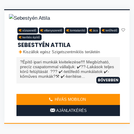
vízszerelő
villanyszerelő
lomtalanító
ács
tetőfedő
kerítés építő
SEBESTYÉN ATTILA
Kiszállok egész Szigetszentmiklós területén
?Építő ipari munkák kivitelezése‼️‼️ Megbízható,
precíz csapatommal vállaljuk: ✔️?️?️-Lakások teljes
körű felújítását ??? ✔️-tetőfedő munkálatok ✔️-
kőműves munkák?⚒️ ✔️-kerítése...
BŐVEBBEN
HÍVÁS MOBILON
AJÁNLATKÉRÉS