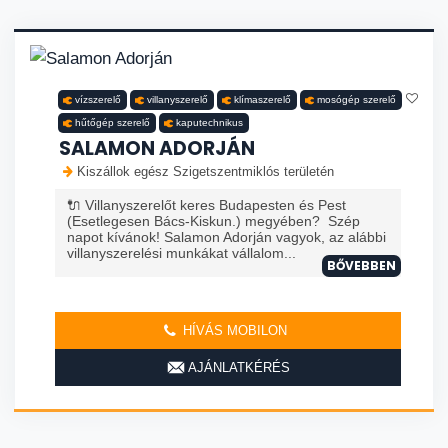
vízszerelő
villanyszerelő
klímaszerelő
mosógép szerelő
hűtőgép szerelő
kaputechnikus
SALAMON ADORJÁN
Kiszállok egész Szigetszentmiklós területén
🔌 Villanyszerelőt keres Budapesten és Pest
(Esetlegesen Bács-Kiskun.) megyében? Szép
napot kívánok! Salamon Adorján vagyok, az alábbi
villanyszerelési munkákat vállalom...
BŐVEBBEN
HÍVÁS MOBILON
AJÁNLATKÉRÉS