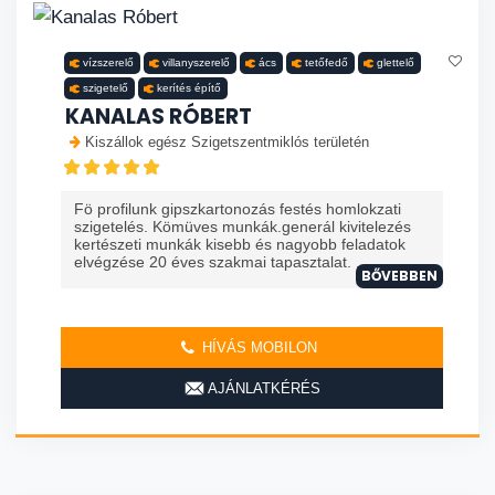
vízszerelő
villanyszerelő
ács
tetőfedő
glettelő
szigetelő
kerítés építő
KANALAS RÓBERT
Kiszállok egész Szigetszentmiklós területén
Fö profilunk gipszkartonozás festés homlokzati
szigetelés. Kömüves munkák.generál kivitelezés
kertészeti munkák kisebb és nagyobb feladatok
elvégzése 20 éves szakmai tapasztalat. ...
BŐVEBBEN
HÍVÁS MOBILON
AJÁNLATKÉRÉS