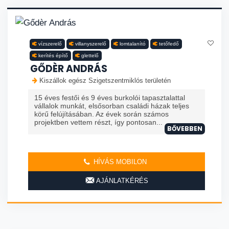
vízszerelő
villanyszerelő
lomtalanító
tetőfedő
kerítés építő
glettelő
GŐDÈR ANDRÁS
Kiszállok egész Szigetszentmiklós területén
15 éves festői és 9 éves burkolói tapasztalattal
vállalok munkát, elsősorban családi házak teljes
körű felújításában. Az évek során számos
projektben vettem részt, így pontosan...
BŐVEBBEN
HÍVÁS MOBILON
AJÁNLATKÉRÉS