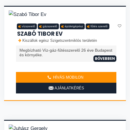
vízszerelő
gázszerelő
épületgépész
fűtés szerelő
SZABÓ TIBOR EV
Kiszállok egész Szigetszentmiklós területén
Megbízható Víz-gáz-fűtésszerelő 26 éve Budapest
és környéke.
BŐVEBBEN
HÍVÁS MOBILON
AJÁNLATKÉRÉS