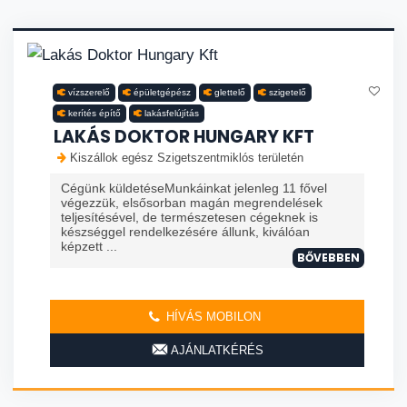
vízszerelő
épületgépész
glettelő
szigetelő
kerítés építő
lakásfelújítás
LAKÁS DOKTOR HUNGARY KFT
Kiszállok egész Szigetszentmiklós területén
Cégünk küldetéseMunkáinkat jelenleg 11 fővel
végezzük, elsősorban magán megrendelések
teljesítésével, de természetesen cégeknek is
készséggel rendelkezésére állunk, kiválóan
képzett ...
BŐVEBBEN
HÍVÁS MOBILON
AJÁNLATKÉRÉS