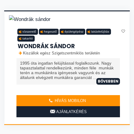
vízszerelő
hegesztő
épületgépész
lakásfelújítás
takarító
WONDRÁK SÁNDOR
Kiszállok egész Szigetszentmiklós területén
1995 óta ingatlan felújítással foglalkozunk. Nagy
tapasztalattal rendelkezünk, minden féle munkák
terén a munkáinkra igényesek vagyunk és az
általunk elvégzett munkákra garanciát ...
BŐVEBBEN
HÍVÁS MOBILON
AJÁNLATKÉRÉS