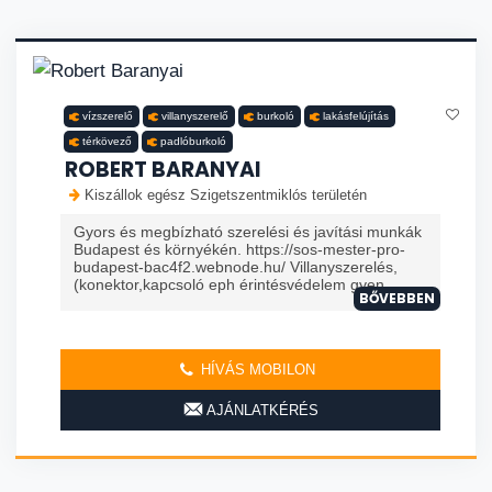
vízszerelő
villanyszerelő
burkoló
lakásfelújítás
térkövező
padlóburkoló
ROBERT BARANYAI
Kiszállok egész Szigetszentmiklós területén
Gyors és megbízható szerelési és javítási munkák
Budapest és környékén. https://sos-mester-pro-
budapest-bac4f2.webnode.hu/ Villanyszerelés,
(konektor,kapcsoló eph érintésvédelem gyen...
BŐVEBBEN
HÍVÁS MOBILON
AJÁNLATKÉRÉS