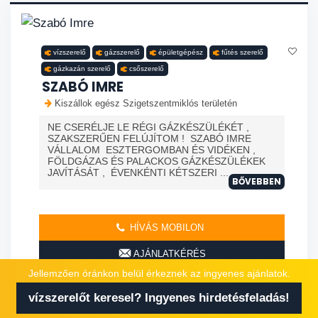
vízszerelő
gázszerelő
épületgépész
fűtés szerelő
gázkazán szerelő
csőszerelő
SZABÓ IMRE
Kiszállok egész Szigetszentmiklós területén
NE CSERÉLJE LE RÉGI GÁZKÉSZÜLÉKÉT ,
SZAKSZERŰEN FELÚJÍTOM ! SZABÓ IMRE
VÁLLALOM ESZTERGOMBAN ÉS VIDÉKEN ,
FÖLDGÁZAS ÉS PALACKOS GÁZKÉSZÜLÉKEK
JAVÍTÁSÁT , ÉVENKÉNTI KÉTSZERI ...
BŐVEBBEN
HÍVÁS MOBILON
AJÁNLATKÉRÉS
Jellemzően óránkon belül érkeznek az ingyenes ajánlatok.
vízszerelőt keresel? Ingyenes hirdetésfeladás!