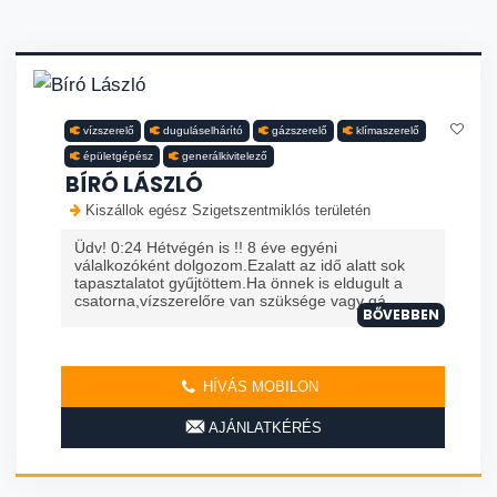
vízszerelő
duguláselhárító
gázszerelő
klímaszerelő
épületgépész
generálkivitelező
BÍRÓ LÁSZLÓ
Kiszállok egész Szigetszentmiklós területén
Üdv! 0:24 Hétvégén is !! 8 éve egyéni
válalkozóként dolgozom.Ezalatt az idő alatt sok
tapasztalatot gyűjtöttem.Ha önnek is eldugult a
csatorna,vízszerelőre van szüksége vagy gá
BŐVEBBEN
HÍVÁS MOBILON
AJÁNLATKÉRÉS