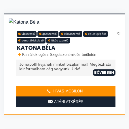
vízszerelő
gázszerelő
klímaszerelő
épületgépész
generálkivitelező
fűtés szerelő
KATONA BÉLA
Kiszállok egész Szigetszentmiklós területén
Jó napot!Hívjanak minket bizalommal! Megbízható
leinformalhato cég vagyunk! Üdv!
BŐVEBBEN
HÍVÁS MOBILON
AJÁNLATKÉRÉS