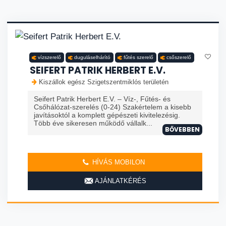
vízszerelő
duguláselhárító
fűtés szerelő
csőszerelő
SEIFERT PATRIK HERBERT E.V.
Kiszállok egész Szigetszentmiklós területén
Seifert Patrik Herbert E.V. – Víz-, Fűtés- és
Csőhálózat-szerelés (0-24) Szakértelem a kisebb
javításoktól a komplett gépészeti kivitelezésig.
Több éve sikeresen működő vállalk...
BŐVEBBEN
HÍVÁS MOBILON
AJÁNLATKÉRÉS