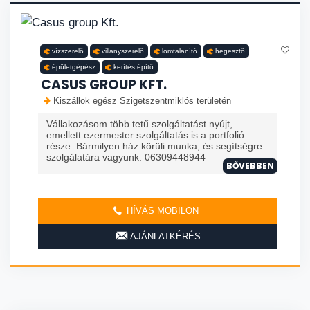
vízszerelő
villanyszerelő
lomtalanító
hegesztő
épületgépész
kerítés építő
CASUS GROUP KFT.
Kiszállok egész Szigetszentmiklós területén
Vállakozásom több tetű szolgáltatást nyújt,
emellett ezermester szolgáltatás is a portfolió
része. Bármilyen ház körüli munka, és segítségre
szolgálatára vagyunk. 06309448944
BŐVEBBEN
HÍVÁS MOBILON
AJÁNLATKÉRÉS