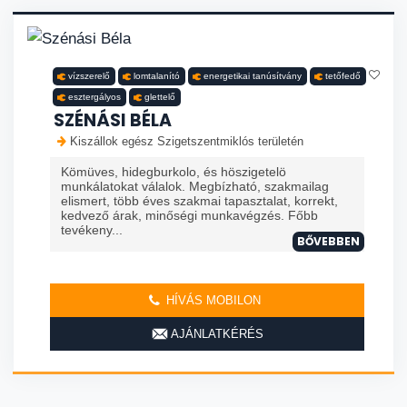
vízszerelő
lomtalanító
energetikai tanúsítvány
tetőfedő
esztergályos
glettelő
SZÉNÁSI BÉLA
Kiszállok egész Szigetszentmiklós területén
Kömüves, hidegburkolo, és höszigetelö
munkálatokat válalok. Megbízható, szakmailag
elismert, több éves szakmai tapasztalat, korrekt,
kedvező árak, minőségi munkavégzés. Főbb
tevékeny...
BŐVEBBEN
HÍVÁS MOBILON
AJÁNLATKÉRÉS