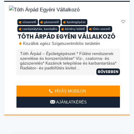
vízszerelő
gázszerelő
épületgépész
cserépkályhás, kandallós
kémény bélelő
fűtés szerelő
TÓTH ÁRPÁD EGYÉNI VÁLLALKOZÓ
Kiszállok egész Szigetszentmiklós területén
Tóth Árpád – Épületgépészet * Fűtési rendszerek
szerelése és korszerűsítése* Víz-, csatorna- és
gázszerelés* Kazánok telepítése és karbantartása*
Radiátor- és padlófűtés kivitel...
BŐVEBBEN
HÍVÁS MOBILON
AJÁNLATKÉRÉS