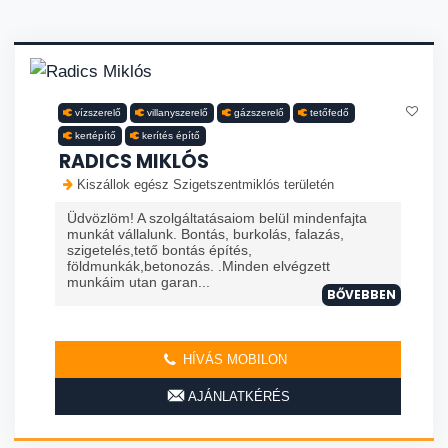
vízszerelő
villanyszerelő
gázszerelő
tetőfedő
kertépítő
kerítés építő
RADICS MIKLÓS
Kiszállok egész Szigetszentmiklós területén
Üdvözlöm! A szolgáltatásaiom belül mindenfajta
munkát vállalunk. Bontás, burkolás, falazás,
szigetelés,tető bontás építés,
földmunkák,betonozás. .Minden elvégzett
munkáim utan garan...
BŐVEBBEN
HÍVÁS MOBILON
AJÁNLATKÉRÉS