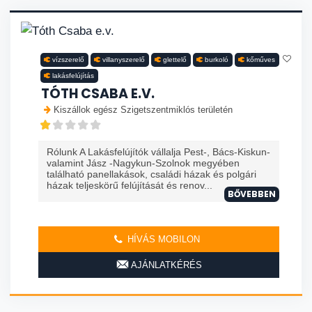
vízszerelő
villanyszerelő
glettelő
burkoló
kőműves
lakásfelújítás
TÓTH CSABA E.V.
Kiszállok egész Szigetszentmiklós területén
Rólunk A Lakásfelújítók vállalja Pest-, Bács-Kiskun-
valamint Jász -Nagykun-Szolnok megyében
található panellakások, családi házak és polgári
házak teljeskörű felújítását és renov...
BŐVEBBEN
HÍVÁS MOBILON
AJÁNLATKÉRÉS