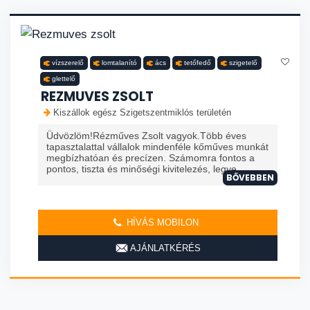
vízszerelő
lomtalanító
ács
tetőfedő
szigetelő
glettelő
REZMUVES ZSOLT
Kiszállok egész Szigetszentmiklós területén
Üdvözlöm!Rézműves Zsolt vagyok.Több éves
tapasztalattal vállalok mindenféle kőműves munkát
megbízhatóan és precízen. Számomra fontos a
pontos, tiszta és minőségi kivitelezés, legye...
BŐVEBBEN
HÍVÁS MOBILON
AJÁNLATKÉRÉS