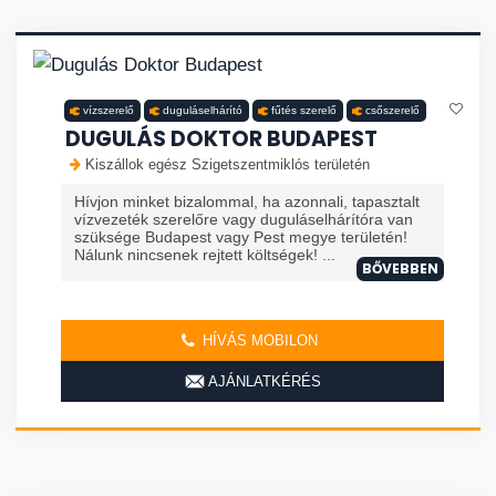
vízszerelő
duguláselhárító
fűtés szerelő
csőszerelő
DUGULÁS DOKTOR BUDAPEST
Kiszállok egész Szigetszentmiklós területén
Hívjon minket bizalommal, ha azonnali, tapasztalt
vízvezeték szerelőre vagy duguláselhárítóra van
szüksége Budapest vagy Pest megye területén!
Nálunk nincsenek rejtett költségek! ...
BŐVEBBEN
HÍVÁS MOBILON
AJÁNLATKÉRÉS