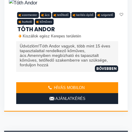
ezermester
ács
tetőfedő
kerítés építő
szigetelő
burkoló
kőműves
TÓTH ANDOR
Kiszállok egész Kerepes területén
Üdvözlöm!Tóth Andor vagyok, több mint 15 éves
tapasztalattal rendelkező kőműves,
ács.Amennyiben megbízható és tapasztalt
kőműves, tetőfedő szakemberre van szüksége,
forduljon hozzá
BŐVEBBEN
HÍVÁS MOBILON
AJÁNLATKÉRÉS