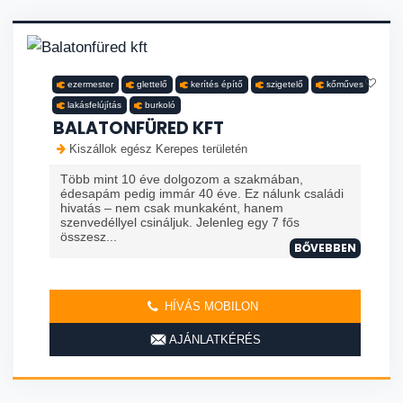
ezermester
glettelő
kerítés építő
szigetelő
kőműves
lakásfelújítás
burkoló
BALATONFÜRED KFT
Kiszállok egész Kerepes területén
Több mint 10 éve dolgozom a szakmában,
édesapám pedig immár 40 éve. Ez nálunk családi
hivatás – nem csak munkaként, hanem
szenvedéllyel csináljuk. Jelenleg egy 7 fős
összesz...
BŐVEBBEN
HÍVÁS MOBILON
AJÁNLATKÉRÉS