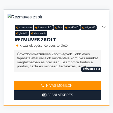
ezermester
lomtalanító
ács
tetőfedő
szigetelő
glettelő
vízszerelő
REZMUVES ZSOLT
Kiszállok egész Kerepes területén
Üdvözlöm!Rézműves Zsolt vagyok.Több éves
tapasztalattal vállalok mindenféle kőműves munkát
megbízhatóan és precízen. Számomra fontos a
pontos, tiszta és minőségi kivitelezés, legye...
BŐVEBBEN
HÍVÁS MOBILON
AJÁNLATKÉRÉS