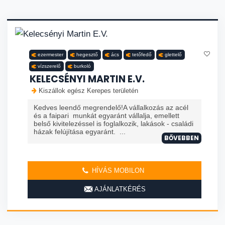
ezermester
hegesztő
ács
tetőfedő
glettelő
vízszerelő
burkoló
KELECSÉNYI MARTIN E.V.
Kiszállok egész Kerepes területén
Kedves leendő megrendelő!A vállalkozás az acél
és a faipari munkát egyaránt vállalja, emellett
belső kivitelezéssel is foglalkozik, lakások - családi
házak felújítása egyaránt. ...
BŐVEBBEN
HÍVÁS MOBILON
AJÁNLATKÉRÉS