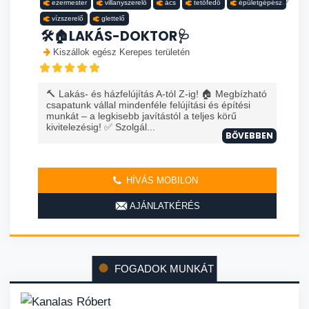
ezermester
villanyszerelő
ács
tetőfedő
épületgépész
vízszerelő
glettelő
🛠️🏠LAKÁS-DOKTOR🩺
Kiszállok egész Kerepes területén
🔨 Lakás- és házfelújítás A-tól Z-ig! 🏠 Megbízható
csapatunk vállal mindenféle felújítási és építési
munkát – a legkisebb javítástól a teljes körű
kivitelezésig! ✅ Szolgál...
BŐVEBBEN
HÍVÁS MOBILON
AJÁNLATKÉRÉS
FOGADOK MUNKÁT