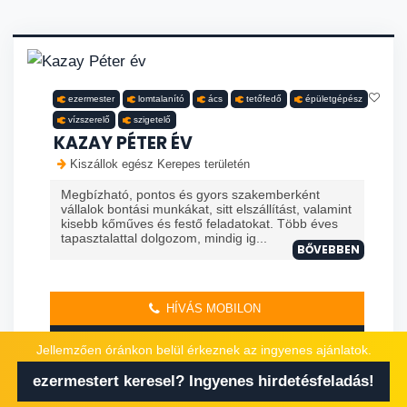
ezermester
lomtalanító
ács
tetőfedő
épületgépész
vízszerelő
szigetelő
KAZAY PÉTER ÉV
Kiszállok egész Kerepes területén
Megbízható, pontos és gyors szakemberként
vállalok bontási munkákat, sitt elszállítást, valamint
kisebb kőműves és festő feladatokat. Több éves
tapasztalattal dolgozom, mindig ig...
BŐVEBBEN
HÍVÁS MOBILON
AJÁNLATKÉRÉS
Jellemzően óránkon belül érkeznek az ingyenes ajánlatok.
ezermestert keresel? Ingyenes hirdetésfeladás!