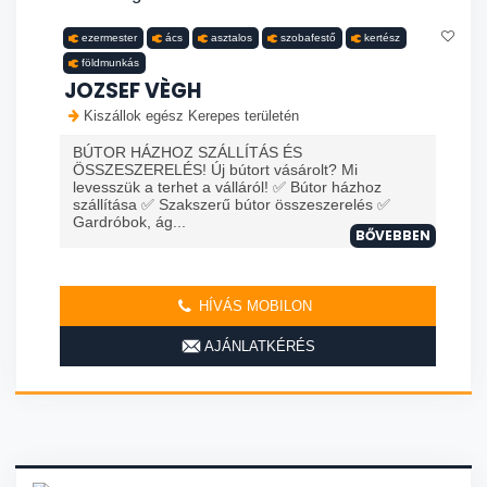
ezermester
ács
asztalos
szobafestő
kertész
földmunkás
JOZSEF VÈGH
Kiszállok egész Kerepes területén
BÚTOR HÁZHOZ SZÁLLÍTÁS ÉS
ÖSSZESZERELÉS! Új bútort vásárolt? Mi
levesszük a terhet a válláról! ✅ Bútor házhoz
szállítása ✅ Szakszerű bútor összeszerelés ✅
Gardróbok, ág...
BŐVEBBEN
HÍVÁS MOBILON
AJÁNLATKÉRÉS