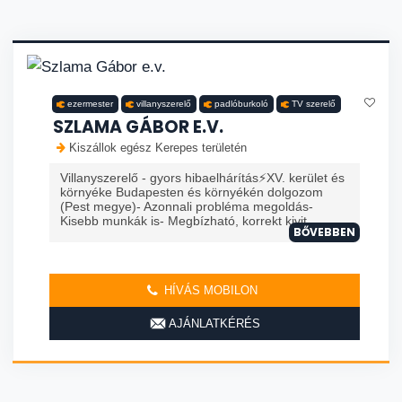
ezermester
villanyszerelő
padlóburkoló
TV szerelő
SZLAMA GÁBOR E.V.
Kiszállok egész Kerepes területén
Villanyszerelő - gyors hibaelhárítás⚡️XV. kerület és
környéke Budapesten és környékén dolgozom
(Pest megye)- Azonnali probléma megoldás-
Kisebb munkák is- Megbízható, korrekt kivit...
BŐVEBBEN
HÍVÁS MOBILON
AJÁNLATKÉRÉS