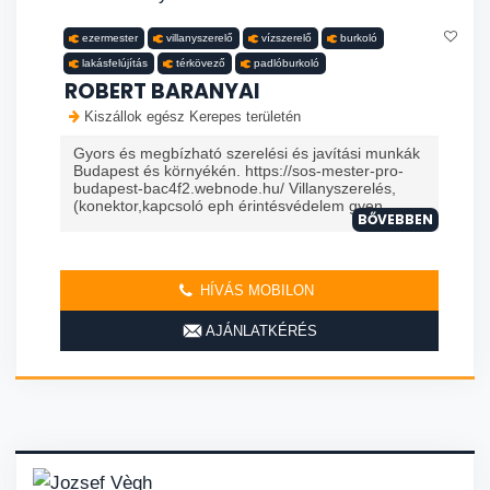
ezermester
villanyszerelő
vízszerelő
burkoló
lakásfelújítás
térkövező
padlóburkoló
ROBERT BARANYAI
Kiszállok egész Kerepes területén
Gyors és megbízható szerelési és javítási munkák
Budapest és környékén. https://sos-mester-pro-
budapest-bac4f2.webnode.hu/ Villanyszerelés,
(konektor,kapcsoló eph érintésvédelem gyen...
BŐVEBBEN
HÍVÁS MOBILON
AJÁNLATKÉRÉS