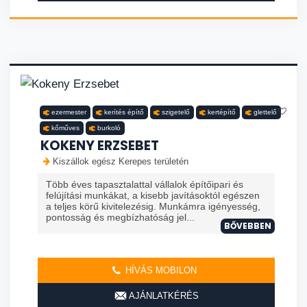
ezermester
kerítés építő
szigetelő
kertépítő
glettelő
kőműves
burkoló
KOKENY ERZSEBET
Kiszállok egész Kerepes területén
Több éves tapasztalattal vállalok építőipari és
felújítási munkákat, a kisebb javításoktól egészen
a teljes körű kivitelezésig. Munkámra igényesség,
pontosság és megbízhatóság jel...
BŐVEBBEN
HÍVÁS MOBILON
AJÁNLATKÉRÉS