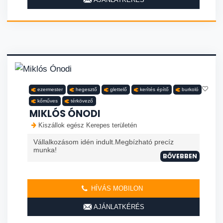
ezermester
hegesztő
glettelő
kerítés építő
burkoló
kőműves
térkövező
MIKLÓS ÓNODI
Kiszállok egész Kerepes területén
Vállalkozásom idén indult.Megbízható precíz
munka!
BŐVEBBEN
HÍVÁS MOBILON
AJÁNLATKÉRÉS