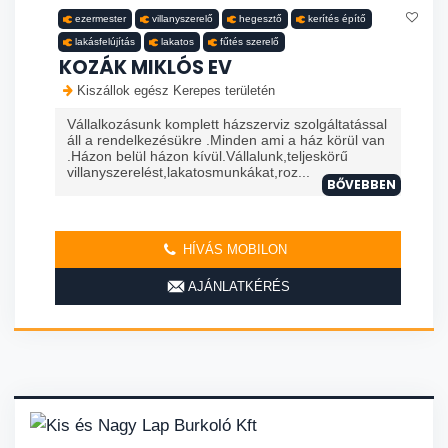
ezermester
villanyszerelő
hegesztő
kerítés építő
lakásfelújítás
lakatos
fűtés szerelő
KOZÁK MIKLÓS EV
Kiszállok egész Kerepes területén
Vállalkozásunk komplett házszerviz szolgáltatással
áll a rendelkezésükre .Minden ami a ház körül van
.Házon belül házon kívül.Vállalunk,teljeskörű
villanyszerelést,lakatosmunkákat,roz...
BŐVEBBEN
HÍVÁS MOBILON
AJÁNLATKÉRÉS