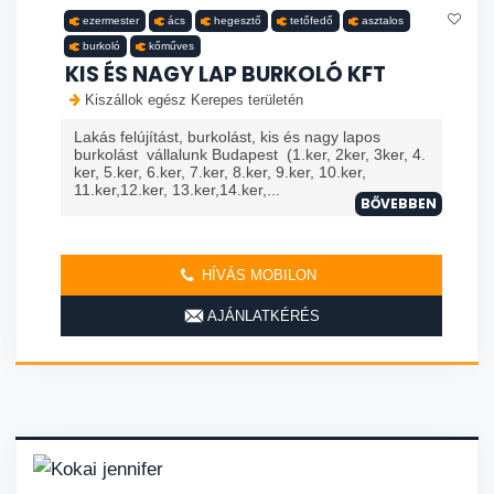
ezermester
ács
hegesztő
tetőfedő
asztalos
burkoló
kőműves
KIS ÉS NAGY LAP BURKOLÓ KFT
Kiszállok egész Kerepes területén
Lakás felújítást, burkolást, kis és nagy lapos
burkolást vállalunk Budapest (1.ker, 2ker, 3ker, 4.
ker, 5.ker, 6.ker, 7.ker, 8.ker, 9.ker, 10.ker,
11.ker,12.ker, 13.ker,14.ker,...
BŐVEBBEN
HÍVÁS MOBILON
AJÁNLATKÉRÉS