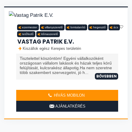
ezermester
villanyszerelő
lomtalanító
hegesztő
ács
tetőfedő
klímaszerelő
VASTAG PATRIK E.V.
Kiszállok egész Kerepes területén
Tisztelettel köszöntöm! Egyéni vállalkozóként
országosan vállalom lakások és házak teljes körű
felújítását, kulcsrakész állapotig.Ha nem szeretne
több szakembert szervezgetni, jó h...
BŐVEBBEN
HÍVÁS MOBILON
AJÁNLATKÉRÉS