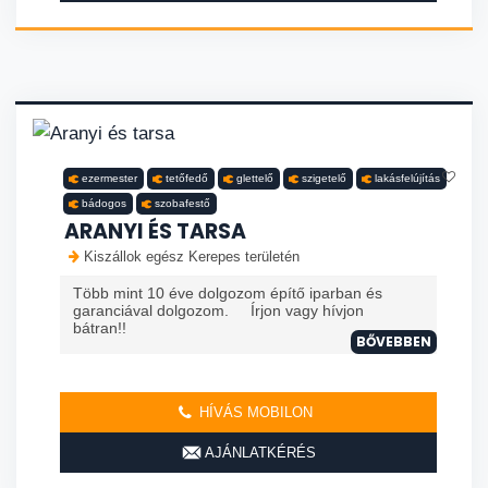
ezermester
tetőfedő
glettelő
szigetelő
lakásfelújítás
bádogos
szobafestő
ARANYI ÉS TARSA
Kiszállok egész Kerepes területén
Több mint 10 éve dolgozom építő iparban és
garanciával dolgozom. Írjon vagy hívjon
bátran!!
BŐVEBBEN
HÍVÁS MOBILON
AJÁNLATKÉRÉS