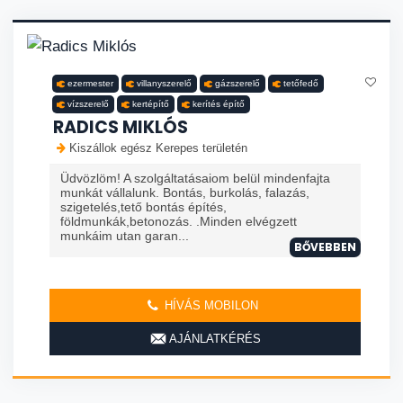
ezermester
villanyszerelő
gázszerelő
tetőfedő
vízszerelő
kertépítő
kerítés építő
RADICS MIKLÓS
Kiszállok egész Kerepes területén
Üdvözlöm! A szolgáltatásaiom belül mindenfajta
munkát vállalunk. Bontás, burkolás, falazás,
szigetelés,tető bontás építés,
földmunkák,betonozás. .Minden elvégzett
munkáim utan garan...
BŐVEBBEN
HÍVÁS MOBILON
AJÁNLATKÉRÉS