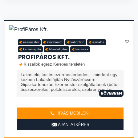
ezermester
lomtalanító
költöztető
asztalos
kerítés építő
lakásfelújítás
kőműves
PROFIPÁROS KFT.
Kiszállok egész Kerepes területén
Lakásfelújítás és ezermesterkedés – mindent egy
kézben Lakásfelújítás Nyílászárócsere
Gipszkartonozás Ezermester szolgáltatások (bútor
összeszerelés, polcfelszerelés, szekrényjavítás, ...
BŐVEBBEN
HÍVÁS MOBILON
AJÁNLATKÉRÉS