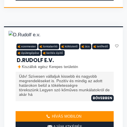
ezermester
lomtalanító
költöztető
ács
tetőfedő
épületgépész
kerítés építő
D.RUDOLF E.V.
Kiszállok egész Kerepes területén
Üdv! Szívesen vállaljuk kissebb és nagyobb
megrendeléseket is. Pozitív és mindig az adott
határokon belül a tökéletességre
törekszünk.Legyen szó kőműves munkálatokról de
akár há
BŐVEBBEN
HÍVÁS MOBILON
AJÁNLATKÉRÉS