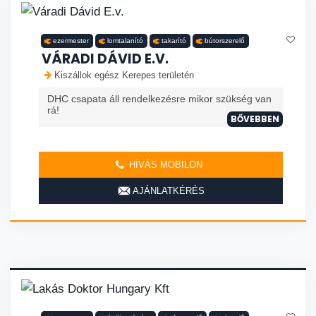
ezermester
lomtalanító
takarító
bútorszerelő
VÁRADI DÁVID E.V.
Kiszállok egész Kerepes területén
DHC csapata áll rendelkezésre mikor szükség van
rá!
BŐVEBBEN
HÍVÁS MOBILON
AJÁNLATKÉRÉS