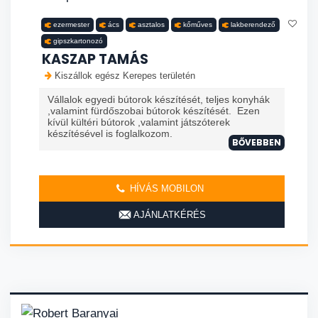
ezermester
ács
asztalos
kőműves
lakberendező
gipszkartonozó
KASZAP TAMÁS
Kiszállok egész Kerepes területén
Vállalok egyedi bútorok készítését, teljes konyhák
,valamint fürdőszobai bútorok készítését. Ezen
kívül kültéri bútorok ,valamint játszóterek
készítésével is foglalkozom.
BŐVEBBEN
HÍVÁS MOBILON
AJÁNLATKÉRÉS