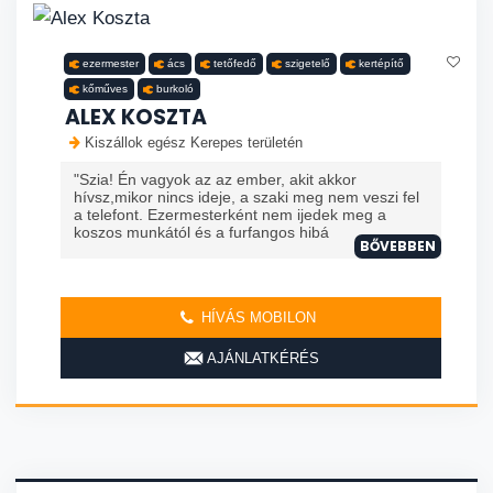
ezermester
ács
tetőfedő
szigetelő
kertépítő
kőműves
burkoló
ALEX KOSZTA
Kiszállok egész Kerepes területén
"Szia! Én vagyok az az ember, akit akkor
hívsz,mikor nincs ideje, a szaki meg nem veszi fel
a telefont. Ezermesterként nem ijedek meg a
koszos munkától és a furfangos hibá
BŐVEBBEN
HÍVÁS MOBILON
AJÁNLATKÉRÉS