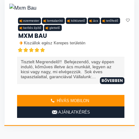
ezermester
lomtalanító
költöztető
ács
tetőfedő
kerítés építő
glettelő
MXM BAU
Kiszállok egész Kerepes területén
Tisztelt Megrendelő!! Befejezendő, vagy éppen
induló, kőműves illetve ács munkáit, legyen az
kicsi vagy nagy, mi elvégezzük. Sok éves
tapasztalattal, garanciával Vállalunk:...
BŐVEBBEN
HÍVÁS MOBILON
AJÁNLATKÉRÉS