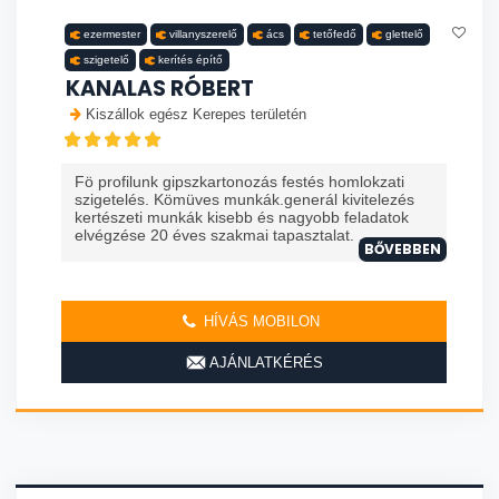
ezermester
villanyszerelő
ács
tetőfedő
glettelő
szigetelő
kerítés építő
KANALAS RÓBERT
Kiszállok egész Kerepes területén
Fö profilunk gipszkartonozás festés homlokzati
szigetelés. Kömüves munkák.generál kivitelezés
kertészeti munkák kisebb és nagyobb feladatok
elvégzése 20 éves szakmai tapasztalat. ...
BŐVEBBEN
HÍVÁS MOBILON
AJÁNLATKÉRÉS