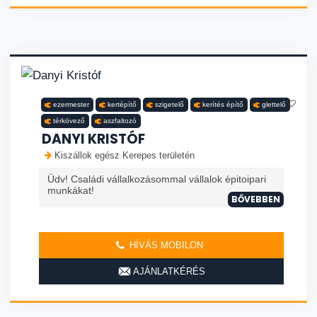
ezermester
kertépítő
szigetelő
kerítés építő
glettelő
térkövező
aszfaltozó
DANYI KRISTÓF
Kiszállok egész Kerepes területén
Üdv! Családi vállalkozásommal vállalok épitoipari
munkákat!
BŐVEBBEN
HÍVÁS MOBILON
AJÁNLATKÉRÉS