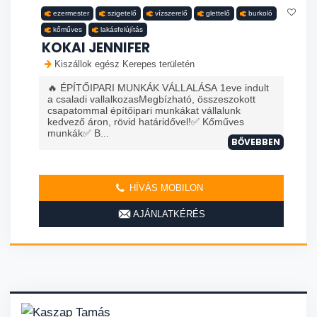
ezermester
szigetelő
vízszerelő
glettelő
burkoló
kőműves
lakásfelújítás
KOKAI JENNIFER
Kiszállok egész Kerepes területén
🔥 ÉPÍTŐIPARI MUNKÁK VÁLLALÁSA 1eve indult
a csaladi vallalkozasMegbízható, összeszokott
csapatommal építőipari munkákat vállalunk
kedvező áron, rövid határidővel!✅ Kőműves
munkák✅ B...
BŐVEBBEN
HÍVÁS MOBILON
AJÁNLATKÉRÉS