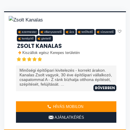
ezermester
villanyszerelő
ács
tetőfedő
vízszerelő
kertépítő
glettelő
ZSOLT KANALAS
Kiszállok egész Kerepes területén
Minőségi építőipari kivitelezés - korrekt árakon.
Kanalas Zsolt vagyok, 30 éve építőipari vállalkozó,
csapatommal A - Z ránk bízhatja otthona építését,
szépítését, felújítását. ...
BŐVEBBEN
HÍVÁS MOBILON
AJÁNLATKÉRÉS