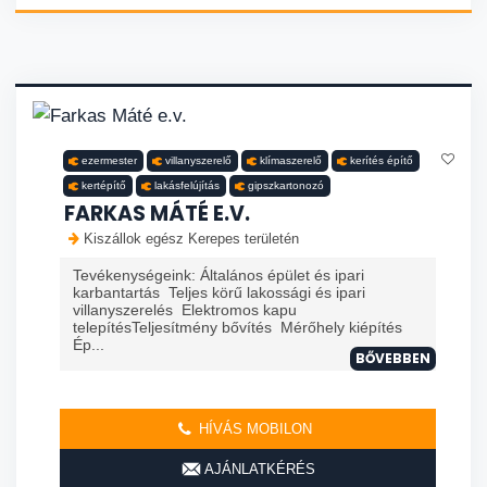
ezermester
villanyszerelő
klímaszerelő
kerítés építő
kertépítő
lakásfelújítás
gipszkartonozó
FARKAS MÁTÉ E.V.
Kiszállok egész Kerepes területén
Tevékenységeink: Általános épület és ipari
karbantartás Teljes körű lakossági és ipari
villanyszerelés Elektromos kapu
telepítésTeljesítmény bővítés Mérőhely kiépítés
Ép...
BŐVEBBEN
HÍVÁS MOBILON
AJÁNLATKÉRÉS