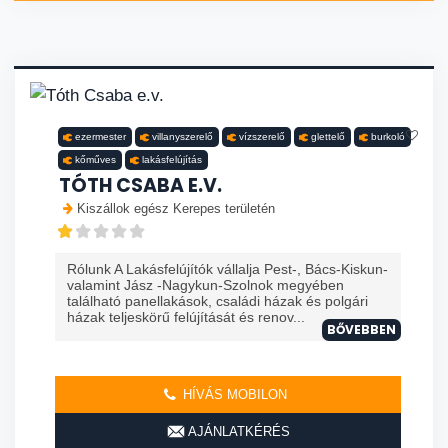
ezermester
villanyszerelő
vízszerelő
glettelő
burkoló
kőműves
lakásfelújítás
TÓTH CSABA E.V.
Kiszállok egész Kerepes területén
Rólunk A Lakásfelújítók vállalja Pest-, Bács-Kiskun-
valamint Jász -Nagykun-Szolnok megyében
található panellakások, családi házak és polgári
házak teljeskörű felújítását és renov...
BŐVEBBEN
HÍVÁS MOBILON
AJÁNLATKÉRÉS