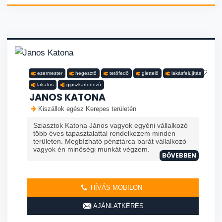
ezermester
hegesztő
tetőfedő
glettelő
lakásfelújítás
lakatos
gipszkartonozó
JANOS KATONA
Kiszállok egész Kerepes területén
Sziasztok Katona János vagyok egyéni vállalkozó
több éves tapasztalattal rendelkezem minden
területen. Megbízható pénztárca barát vállalkozó
vagyok én minőségi munkát végzem.
BŐVEBBEN
HÍVÁS MOBILON
AJÁNLATKÉRÉS