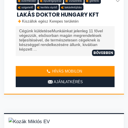
ezermester
épületgépész
vízszerelő
glettelő
szigetelő
kerítés építő
lakásfelújítás
LAKÁS DOKTOR HUNGARY KFT
Kiszállok egész Kerepes területén
Cégünk küldetéseMunkáinkat jelenleg 11 fővel
végezzük, elsősorban magán megrendelések
teljesítésével, de természetesen cégeknek is
készséggel rendelkezésére állunk, kiválóan
képzett ...
BŐVEBBEN
HÍVÁS MOBILON
AJÁNLATKÉRÉS