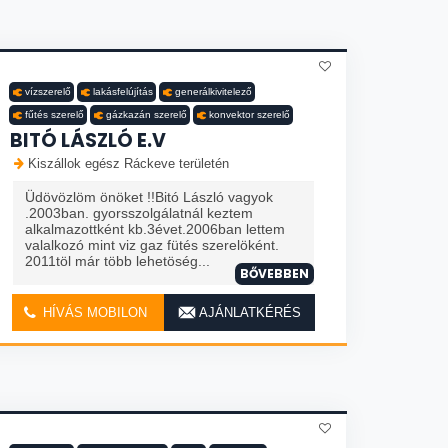
vízszerelő
lakásfelújítás
generálkivitelező
fűtés szerelő
gázkazán szerelő
konvektor szerelő
BITÓ LÁSZLÓ E.V
Kiszállok egész Ráckeve területén
Üdövözlöm önöket !!Bitó László vagyok
.2003ban. gyorsszolgálatnál keztem
alkalmazottként kb.3évet.2006ban lettem
valalkozó mint viz gaz fütés szerelöként.
2011töl már több lehetöség...
BŐVEBBEN
HÍVÁS MOBILON
AJÁNLATKÉRÉS