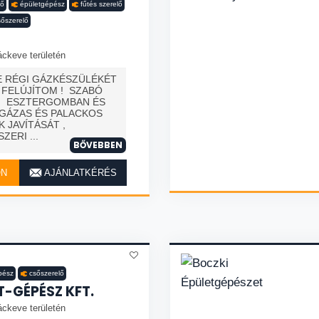
lő
épületgépész
fűtés szerelő
sőszerelő
áckeve területén
E RÉGI GÁZKÉSZÜLÉKÉT
 FELÚJÍTOM ! SZABÓ
M ESZTERGOMBAN ÉS
DGÁZAS ÉS PALACKOS
 JAVÍTÁSÁT ,
ZERI ...
BŐVEBBEN
ON
AJÁNLATKÉRÉS
pész
csőszerelő
-GÉPÉSZ KFT.
áckeve területén