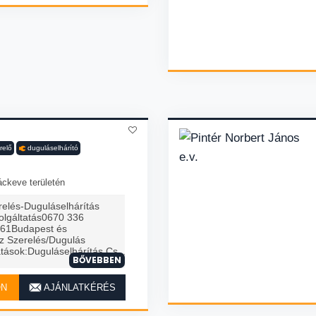
relő
duguláselhárító
áckeve területén
relés-Duguláselhárítás
zolgáltatás0670 336
61Budapest és
íz Szerelés/Dugulás
atások:Duguláselhárítás Cs...
BŐVEBBEN
ON
AJÁNLATKÉRÉS