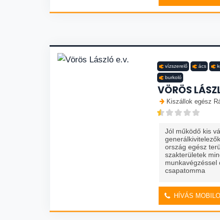
vízszerelő
ács
k
burkoló
VÖRÖS LÁSZL
Kiszállok egész R
Jól működő kis v
generálkivitelez
ország egész terü
szakterületek mi
munkavégzéssel d
csapatomma
HÍVÁS MOBIL