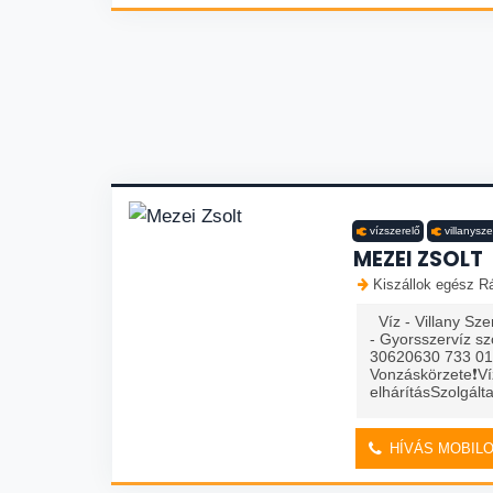
vízszerelő
villanysze
MEZEI ZSOLT
Kiszállok egész R
Víz - Villany Sze
- Gyorsszervíz s
30620630 733 01
Vonzáskörzete❗️V
elhárításSzolgált
HÍVÁS MOBIL