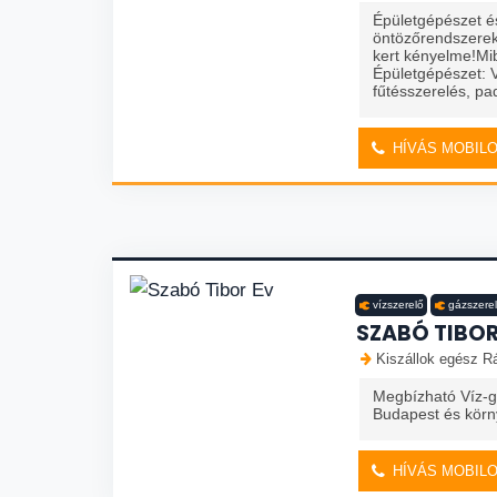
Épületgépészet é
öntözőrendszerek
kert kényelme!Mi
Épületgépészet: V
fűtésszerelés, pad
HÍVÁS MOBIL
vízszerelő
gázszere
SZABÓ TIBOR
Kiszállok egész R
Megbízható Víz-g
Budapest és kör
HÍVÁS MOBIL