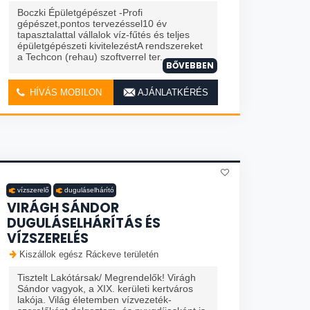
Boczki Épületgépészet -Profi
gépészet,pontos tervezéssel10 év
tapasztalattal vállalok víz-fűtés és teljes
épületgépészeti kivitelezéstA rendszereket
a Techcon (rehau) szoftverrel ter...
BŐVEBBEN
HÍVÁS MOBILON
AJÁNLATKÉRÉS
vízszerelő
duguláselhárító
VIRÁGH SÁNDOR
DUGULÁSELHÁRÍTÁS ÉS
VÍZSZERELÉS
Kiszállok egész Ráckeve területén
Tisztelt Lakótársak/ Megrendelők! Virágh
Sándor vagyok, a XIX. kerületi kertváros
lakója. Világ életemben vízvezeték-