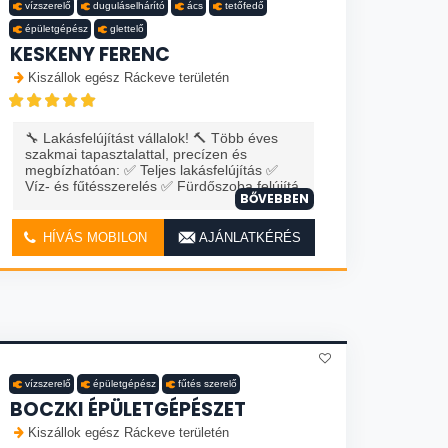
vízszerelő
duguláselhárító
ács
tetőfedő
épületgépész
glettelő
KESKENY FERENC
Kiszállok egész Ráckeve területén
🔧 Lakásfelújítást vállalok! 🔨 Több éves
szakmai tapasztalattal, precízen és
megbízhatóan: ✅ Teljes lakásfelújítás ✅
Víz- és fűtésszerelés ✅ Fürdőszoba felújítá
BŐVEBBEN
HÍVÁS MOBILON
AJÁNLATKÉRÉS
vízszerelő
épületgépész
fűtés szerelő
BOCZKI ÉPÜLETGÉPÉSZET
Kiszállok egész Ráckeve területén