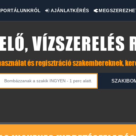
PORTÁLUNKRÓL
AJÁNLATKÉRÉS
MEGSZEREZHE
ELŐ, VÍZSZERELÉS
asználat és regisztráció szakembereknek, ke
SZAKIBO