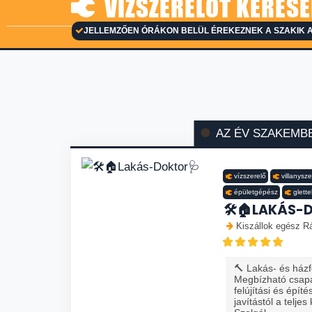
VÍZSZERELŐT KERESE
JELLEMZŐEN ÓRÁKON BELÜL ÉREKEZNEK A SZAKIK A
AZ ÉV SZAKEMB
vízszerelő
villanysze
épületgépész
glette
🛠️🏠LAKÁS-
Kiszállok egész R
🔨 Lakás- és házfe
Megbízható csapa
felújítási és épít
javítástól a teljes