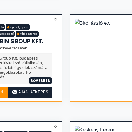
elő
épületgépész
lkivitelező
fűtés szerelő
RIN GROUP KFT.
áckeve területén
Group Kft. budapesti
 kivitelező vállalkozás,
s üzleti ügyfelek számára
 megoldásokat. Fő
öz...
BŐVEBBEN
ON
AJÁNLATKÉRÉS