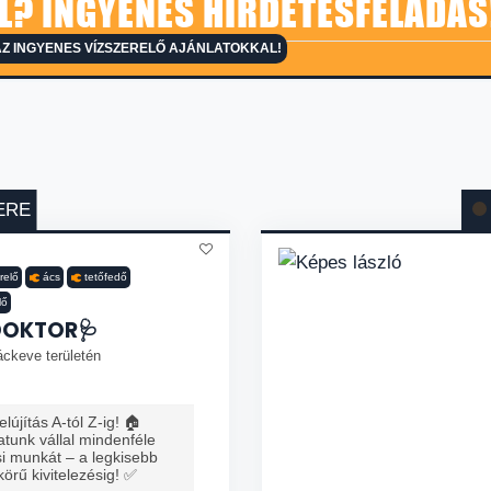
L? INGYENES HIRDETÉSFELADÁS
Z INGYENES VÍZSZERELŐ AJÁNLATOKKAL!
ERE
relő
ács
tetőfedő
lő
DOKTOR🩺
áckeve területén
lújítás A-tól Z-ig! 🏠
tunk vállal mindenféle
ési munkát – a legkisebb
 körű kivitelezésig! ✅