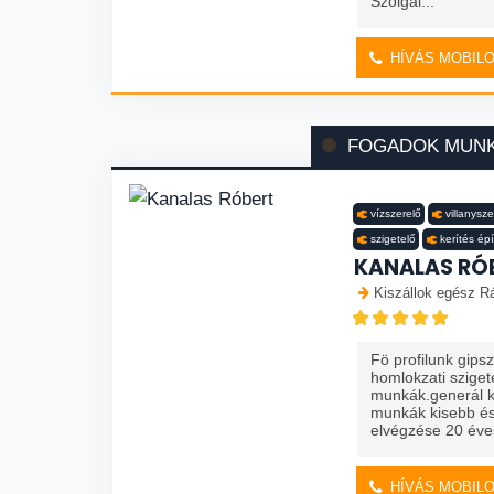
Szolgál...
HÍVÁS MOBIL
FOGADOK MUN
vízszerelő
villanysze
szigetelő
kerítés ép
KANALAS RÓ
Kiszállok egész R
Fö profilunk gips
homlokzati szige
munkák.generál ki
munkák kisebb és
elvégzése 20 éves
HÍVÁS MOBIL