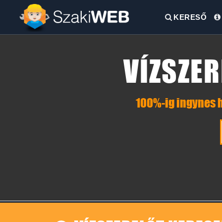
KERESŐ
VÍZSZER
100%-ig ingynes h