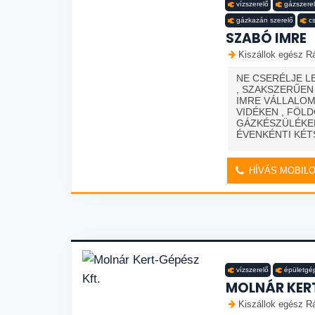
vízszerelő
gázszere
gázkazán szerelő
c
SZABÓ IMRE
Kiszállok egész R
NE CSERÉLJE L
, SZAKSZERŰEN
IMRE VÁLLALO
VIDÉKEN , FÖL
GÁZKÉSZÜLÉKEK
ÉVENKÉNTI KÉTS
HÍVÁS MOBIL
vízszerelő
épületgé
MOLNÁR KERT
Kiszállok egész R