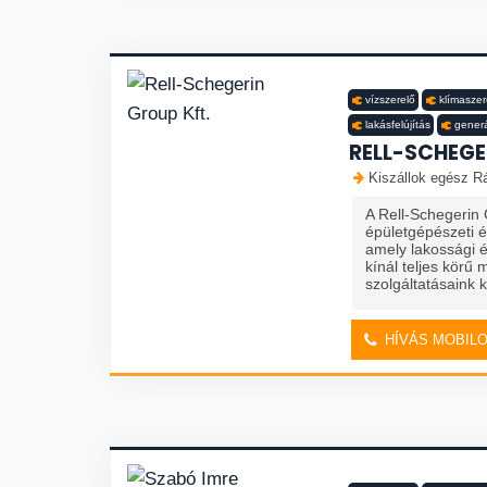
vízszerelő
klímaszer
lakásfelújítás
generá
RELL-SCHEGE
Kiszállok egész R
A Rell-Schegerin 
épületgépészeti és
amely lakossági é
kínál teljes körű
szolgáltatásaink k
HÍVÁS MOBIL