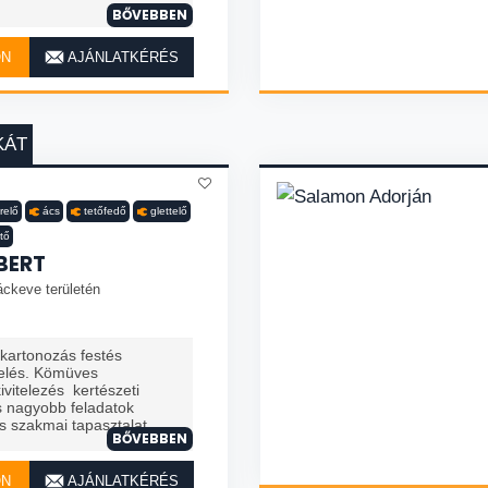
BŐVEBBEN
ON
AJÁNLATKÉRÉS
KÁT
relő
ács
tetőfedő
glettelő
ítő
BERT
áckeve területén
zkartonozás festés
telés. Kömüves
vitelezés kertészeti
 nagyobb feladatok
 szakmai tapasztalat. ...
BŐVEBBEN
ON
AJÁNLATKÉRÉS