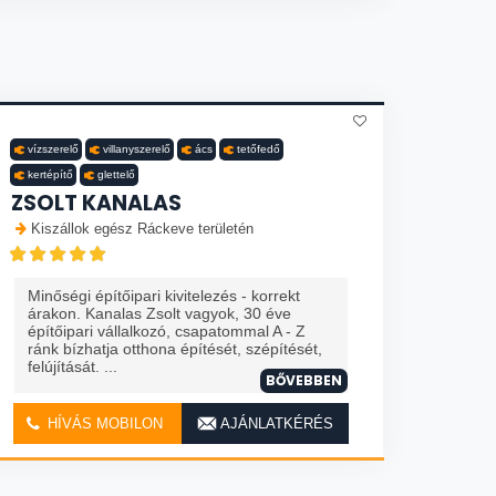
vízszerelő
villanyszerelő
ács
tetőfedő
kertépítő
glettelő
ZSOLT KANALAS
Kiszállok egész Ráckeve területén
Minőségi építőipari kivitelezés - korrekt
árakon. Kanalas Zsolt vagyok, 30 éve
építőipari vállalkozó, csapatommal A - Z
ránk bízhatja otthona építését, szépítését,
felújítását. ...
BŐVEBBEN
HÍVÁS MOBILON
AJÁNLATKÉRÉS