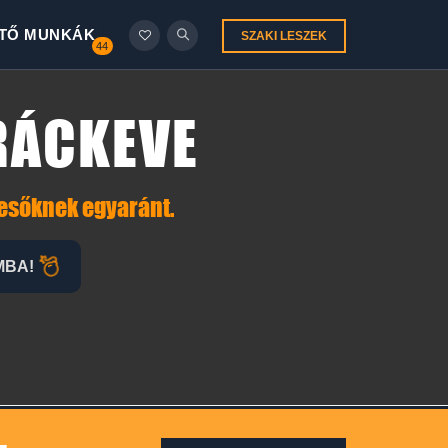
TŐ MUNKÁK
SZAKI LESZEK
44
 RÁCKEVE
resőknek egyaránt.
MBA!