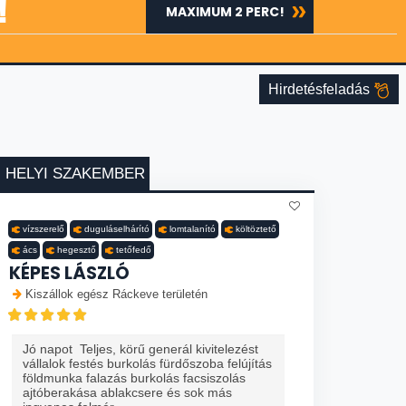
!
MAXIMUM 2 PERC!
Hirdetésfeladás
HELYI SZAKEMBER
vízszerelő
duguláselhárító
lomtalanító
költöztető
ács
hegesztő
tetőfedő
KÉPES LÁSZLÓ
Kiszállok egész Ráckeve területén
Jó napot Teljes, körű generál kivitelezést
vállalok festés burkolás fürdőszoba felújítás
földmunka falazás burkolás facsiszolás
ajtóberakása ablakcsere és sok más