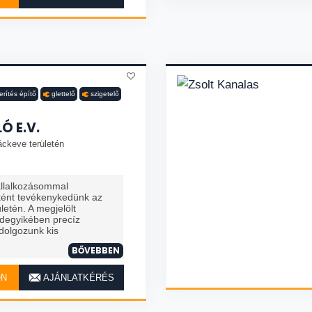
erítés építő
glettelő
szigetelő
Ó E.V.
áckeve területén
állalkozásommal
őként tevékenykedünk az
letén. A megjelölt
ndegyikében precíz
olgozunk kis
BŐVEBBEN
ON
AJÁNLATKÉRÉS