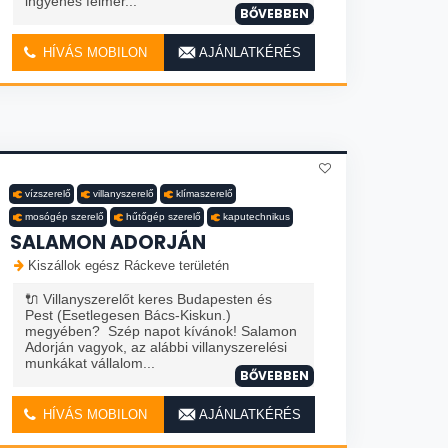
ingyenes felmér...
BŐVEBBEN
HÍVÁS MOBILON
AJÁNLATKÉRÉS
vízszerelő
villanyszerelő
klímaszerelő
mosógép szerelő
hűtőgép szerelő
kaputechnikus
SALAMON ADORJÁN
Kiszállok egész Ráckeve területén
🔌 Villanyszerelőt keres Budapesten és
Pest (Esetlegesen Bács-Kiskun.)
megyében? Szép napot kívánok! Salamon
Adorján vagyok, az alábbi villanyszerelési
munkákat vállalom...
BŐVEBBEN
HÍVÁS MOBILON
AJÁNLATKÉRÉS