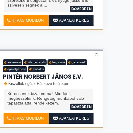
szerelőként dolgoztam, és nyugdíjasként is
szívesen segítek a ...
BŐVEBBEN
HÍVÁS MOBILON
AJÁNLATKÉRÉS
vízszerelő
villanyszerelő
hegesztő
gázszerelő
épületgépész
asztalos
PINTÉR NORBERT JÁNOS E.V.
Kiszállok egész Ráckeve területén
Keressenek bizalommal! Mindent
megbeszélünk. Rengeteg munkából való
tapasztalattal rendelkezem.
BŐVEBBEN
HÍVÁS MOBILON
AJÁNLATKÉRÉS