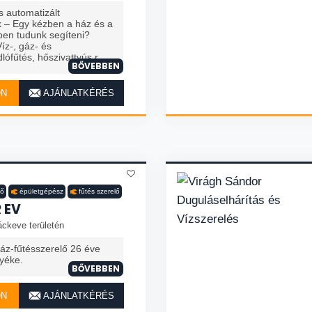
s automatizált
 – Egy kézben a ház és a
ben tudunk segíteni?
íz-, gáz- és
lófűtés, hőszivattyús r...
BŐVEBBEN
ON
AJÁNLATKÉRÉS
lő
épületgépész
fűtés szerelő
 EV
áckeve területén
áz-fűtésszerelő 26 éve
nyéke.
BŐVEBBEN
ON
AJÁNLATKÉRÉS